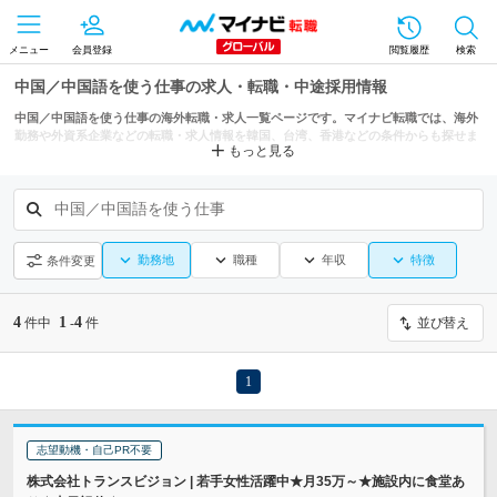
メニュー
会員登録
閲覧履歴
検索
中国／中国語を使う仕事の求人・転職・中途採用情報
中国／中国語を使う仕事の海外転職・求人一覧ページです。マイナビ転職では、海外
勤務や外資系企業などの転職・求人情報を韓国、台湾、香港などの条件からも探せま
もっと見る
す。
中国／中国語を使う仕事
勤務地
職種
年収
特徴
条件変更
4
1
4
件中
-
件
並び替え
1
志望動機・自己PR不要
株式会社トランスビジョン | 若手女性活躍中★月35万～★施設内に食堂あ