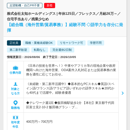
志望動機・自己PR不要
株式会社太知ホールディングス | 年休125日／フレックス／月給26万～／
住宅手当あり／残業少なめ
【総合職（海外営業/貿易事務）】経験不問 ◇語学力を存分に発
揮
正社員
職種・業種未経験OK
リモートワーク可
学歴不問
第二新卒歓迎
転勤なし
完全週休2日制
情報更新日：2026/08/06 終了予定日：2026/10/05
《日本の技術を世界へ！》中東やアフリカ等の現地企業や政府
機関へ向けた海外営業、ODA案件入札対応または貿易事務の業
仕事内容
務を適性に応じてお任せ。
《未経験・第二新卒活躍中》◆基本的なPCスキル◆英語/スペ
イン語/フランス語/アラビア語いずれかの語学スキル★20代か
対象と
ら40代まで活躍中。経験者優遇
なる方
◆テレワーク週1回 ◆飯田橋駅徒歩1分 【本社】東京都千代田
区富士見2-10-2 飯田橋グラン・ブ…
勤務地
400万円～700万円
初年度
年収