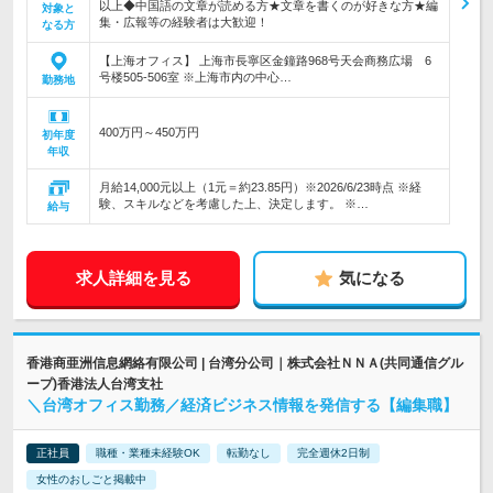
以上◆中国語の文章が読める方★文章を書くのが好きな方★編
対象と
集・広報等の経験者は大歓迎！
なる方
【上海オフィス】 上海市長寧区金鐘路968号天会商務広場 6
号楼505-506室 ※上海市内の中心…
勤務地
400万円～450万円
初年度
年収
月給14,000元以上（1元＝約23.85円）※2026/6/23時点 ※経
験、スキルなどを考慮した上、決定します。 ※…
給与
求人詳細を見る
気になる
香港商亜洲信息網絡有限公司 | 台湾分公司｜株式会社ＮＮＡ(共同通信グル
ープ)香港法人台湾支社
＼台湾オフィス勤務／経済ビジネス情報を発信する【編集職】
正社員
職種・業種未経験OK
転勤なし
完全週休2日制
女性のおしごと掲載中