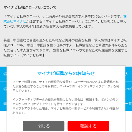
マイナビ転職グローバルについて
「マイナビ転職グローバル」は海外や外資系企業の求人を専門に扱うページです。
株
式会社マイナビ
が運営する「マイナビ転職グローバル」にはマイナビ転職にしか載っ
ていない求人や8月7日更新の新着求人も多数掲載しています。
英語・中国語など言語を生かした転職など海外の豊富な転職・求人情報はマイナビ転
職グローバル。 中国／中国語を使う仕事の求人・転職情報などご希望の条件からあな
たに合った求人選びができます。 豊富な転職ノウハウであなたの転職活動を支援する
転職サイト【マイナビ転職】
マイナビ転職からのお知らせ
転職TOP
海外の転職・求人情報TOP
中国／中国語を使う仕事の転職・求人一
マイナビ転職では、サイトの継続的な改善や、ユーザーのみなさまに最適化され
た広告を配信すること等を目的に、Cookie等の「インフォマティブデータ」を利
転職TOP
海外の転職・求人情報TOP
アジアの転職・求人情報一覧
中国の
用しています。
インフォマティブデータの提供を無効にしたい場合は「確認する」ボタンのリン
転職TOP
海外の転職・求人情報TOP
中国語を使う仕事の転職・求人情報一覧
ク先から停止（オプトアウト）を行うことができます。
※オプトアウトをした場合、マイナビ転職の一部サービスを利用できない場合が
あります。
閉じる
確認する
TOPページへ