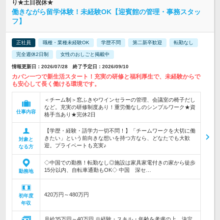
り★土日祝休★
働きながら留学体験！未経験OK【迎賓館の管理・事務スタッ
フ】
正社員
職種・業種未経験OK
学歴不問
第二新卒歓迎
転勤なし
完全週休2日制
女性のおしごと掲載中
情報更新日：2026/07/28 終了予定日：2026/09/10
カバン一つで新生活スタート！充実の研修と福利厚生で、未経験からで
も安心して長く働ける環境です。
＜チーム制＞窓ふきやワインセラーの管理、会議室の椅子だし
など。充実の研修制度あり！重労働なしのシンプルワーク★資
仕事内容
格手当あり★完休2日
【学歴・経験・語学力一切不問！】「チームワークを大切に働
きたい」という前向きな想いを持つ方なら、どなたでも大歓
対象と
迎。プライベートも充実♪
なる方
◇中国での勤務！転勤なし◎施設は家具家電付きの家から徒歩
15分以内、自転車通勤もOK◇ 中国 深セ…
勤務地
420万円～480万円
初年度
年収
月給35万円～40万円 ※経験・スキル・年齢を考慮の上、決定