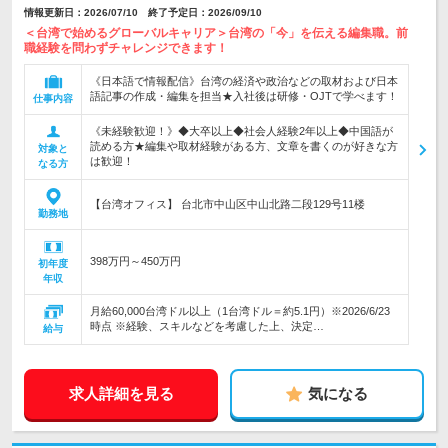
情報更新日：2026/07/10 終了予定日：2026/09/10
＜台湾で始めるグローバルキャリア＞台湾の「今」を伝える編集職。前
職経験を問わずチャレンジできます！
《日本語で情報配信》台湾の経済や政治などの取材および日本
語記事の作成・編集を担当★入社後は研修・OJTで学べます！
仕事内容
《未経験歓迎！》◆大卒以上◆社会人経験2年以上◆中国語が
読める方★編集や取材経験がある方、文章を書くのが好きな方
対象と
は歓迎！
なる方
【台湾オフィス】 台北市中山区中山北路二段129号11楼
勤務地
398万円～450万円
初年度
年収
月給60,000台湾ドル以上（1台湾ドル＝約5.1円）※2026/6/23
時点 ※経験、スキルなどを考慮した上、決定…
給与
求人詳細を見る
気になる