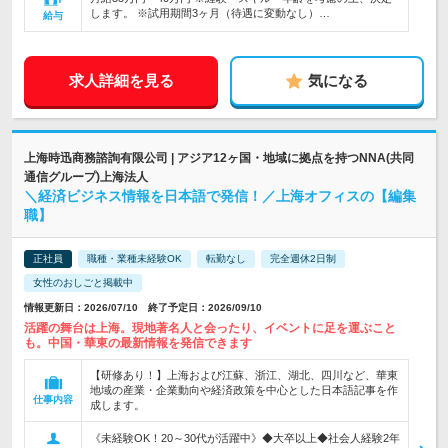
します。 ※試用期間3ヶ月（待遇に変動なし）…
給与
求人詳細を見る
気になる
上海時迅商務諮詢有限公司 | アジア12ヶ国・地域に拠点を持つNNA(共同
通信グループ)上海法人
＼経済ビジネス情報を日本語で発信！／上海オフィスの【編集
職】
正社員
職種・業種未経験OK
転勤なし
完全週休2日制
女性のおしごと掲載中
情報更新日：2026/07/10 終了予定日：2026/09/10
活躍の舞台は上海。現地著名人と会ったり、イベントに足を運ぶこと
も。中国・華東の最新情報を発信できます
【研修あり！】上海および江蘇、浙江、湖北、四川など、華東
地域の産業・企業動向や経済政策を中心とした日本語記事を作
仕事内容
成します。
《未経験OK！20～30代が活躍中》◆大卒以上◆社会人経験2年