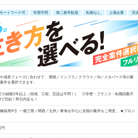
モートワーク可
学歴不問
第二新卒歓迎
転勤なし
上場企業
完
や成長フェーズに合わせて、 開発／インフラ／クラウド／AI／メタバース等の案
案件を選択できます。
ての経験2年以上（領域、工程、言語は不問！） ◎学歴・ブランク・転職回数不
Bで完結！即日内定も！
極採用中】 一都三県／関西／九州／東海を中心に全国の案件をご用意。 ★プロジ
万円