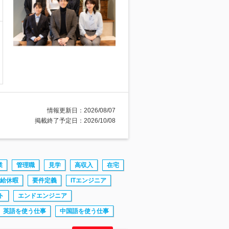
情報更新日：2026/08/07
掲載終了予定日：2026/10/08
業
管理職
見学
高収入
在宅
給休暇
要件定義
ITエンジニア
ト
エンドエンジニア
英語を使う仕事
中国語を使う仕事