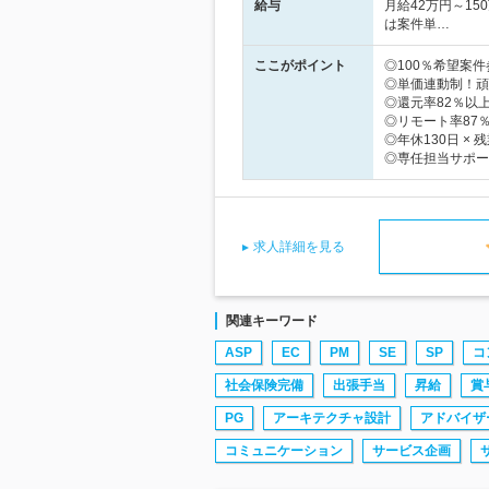
給与
月給42万円～1
は案件単…
ここがポイント
◎100％希望案
◎単価連動制！頑
◎還元率82％以
◎リモート率87
◎年休130日 ×
◎専任担当サポー
求人詳細を見る
関連キーワード
ASP
EC
PM
SE
SP
コ
社会保険完備
出張手当
昇給
賞
PG
アーキテクチャ設計
アドバイザ
コミュニケーション
サービス企画