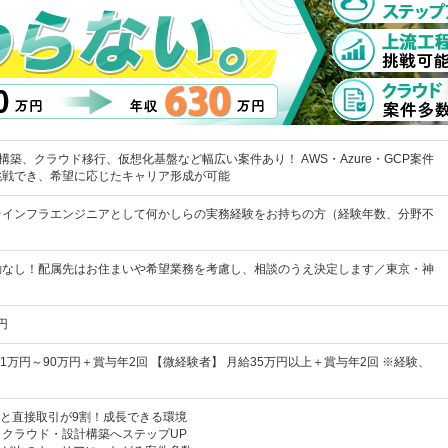
構築、クラウド移行、仮想化基盤など幅広い案件あり！ AWS・Azure・GCP案件
挑戦でき、希望に応じたキャリア形成が可能
★インフラエンジニアとして何かしらの実務経験をお持ちの方（経験年数、分野不
勤なし！配属先はお住まいや希望業務を考慮し、相談のうえ決定します／東京・神
円
41万円～90万円＋賞与年2回 【微経験者】 月給35万円以上＋賞与年2回 ※経験、
企業と直接取引が9割！成長できる環境
クラウド・設計構築へステップUP