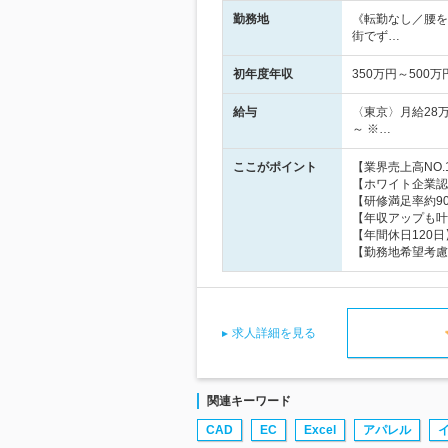
勤務地
《転勤なし／腰を
街でず…
初年度年収
350万円～500万
給与
〈東京〉月給28万
～ ※…
ここがポイント
【業界売上高NO
【ホワイト企業認
【研修満足率約9
【年収アップも叶
【年間休日120
【勤務地希望考慮
求人詳細を見る
関連キーワード
CAD
EC
Excel
アパレル