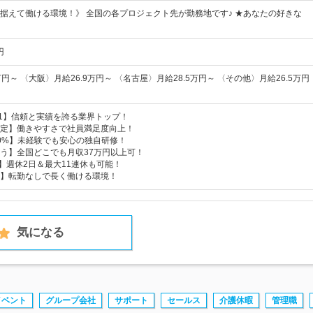
据えて働ける環境！》 全国の各プロジェクト先が勤務地です♪ ★あなたの好きな
円
円～ 〈大阪〉月給26.9万円～ 〈名古屋〉月給28.5万円～ 〈その他〉月給26.5万円
.1】信頼と実績を誇る業界トップ！
定】働きやすさで社員満足度向上！
0%】未経験でも安心の独自研修！
う】全国どこでも月収37万円以上可！
日】週休2日＆最大11連休も可能！
】転勤なしで長く働ける環境！
気になる
イベント
グループ会社
サポート
セールス
介護休暇
管理職