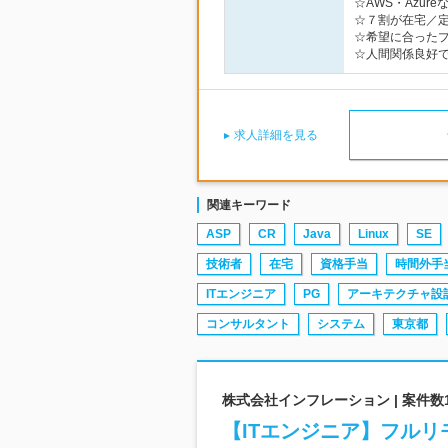
☆AWS・Azu
☆７割が在宅／定
☆希望に合った
☆人間関係良好
求人詳細を見る
関連キーワード
ASP
CR
Java
Linux
SE
技術者
在宅
資格手当
時間外手
ITエンジニア
PG
アーキテクチャ設
コンサルタント
システム
東京都
株式会社インフレーション | 案件数1
【ITエンジニア】フル