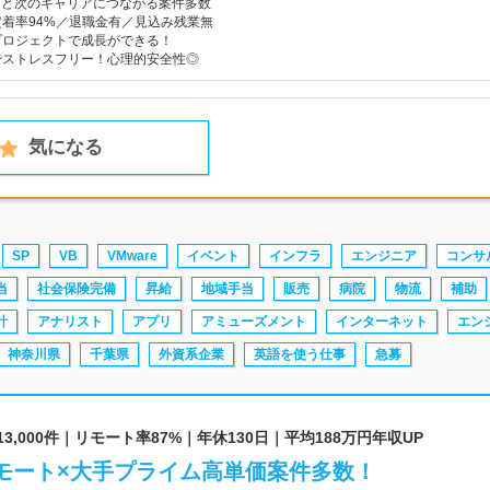
reなど次のキャリアにつながる案件多数
着率94%／退職金有／見込み残業無
プロジェクトで成長ができる！
でストレスフリー！心理的安全性◎
気になる
SP
VB
VMware
イベント
インフラ
エンジニア
コンサ
当
社会保険完備
昇給
地域手当
販売
病院
物流
補助
計
アナリスト
アプリ
アミューズメント
インターネット
エン
神奈川県
千葉県
外資系企業
英語を使う仕事
急募
3,000件｜リモート率87%｜年休130日｜平均188万円年収UP
リモート×大手プライム高単価案件多数！