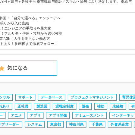
50万円＋賞与＋各種手当 ※前職給与保証／スキル・経験により決定します。 ※給与
件参画！「自分で選べる」エンジニアへ
張りが収入に直結
上！エンジニアの手取りを最大化
％！フルリモ・併用・常駐から選択可能
 残業7.3h！人生を削らない働き方
トあり！参画後まで徹底フォロー！
気になる
ンサル
サポート
データベース
プロジェクトマネジメント
育児休
与あり
正社員
製造業
退職金制度
販売
補助
未経験
有
ー
アニメ
アプリ
アプリ開発
アミューズメント
インターネッ
サブリーダー
システム
東京都
神奈川県
千葉県
外資系企業