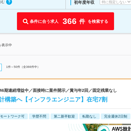
含む
特に指定しない
初年度年収
366
件
条件に合う求人
を検索する
を表示中
1
件～
50
件（全
366
件中）
 46期連続増益中／面接時に案件開示／賞与年2回／固定残業なし
計構築へ【インフラエンジニア】在宅7割
モートワーク可
学歴不問
第二新卒歓迎
転勤なし
完全週休2日制