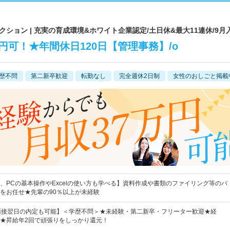
ョン | 充実の育成環境&ホワイト企業認定/土日休&最大11連休/9月
円可！★年間休日120日【管理事務】/o
歴不問
第二新卒歓迎
転勤なし
完全週休2日制
女性のおしごと掲載
、PCの基本操作やExcelの使い方も学べる】資料作成や書類のファイリング等のバ
をお任せ★先輩の90％以上が未経験
&面接翌日の内定も可能】＜学歴不問＞★未経験・第二新卒・フリーター歓迎★経
★昇給年2回で頑張りをしっかり還元！