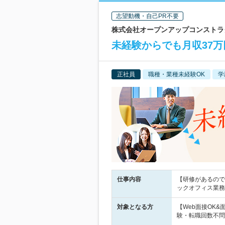
志望動機・自己PR不要
株式会社オープンアップコンストラクシ
未経験からでも月収37万
正社員
職種・業種未経験OK
学
仕事内容
【研修があるので
ックオフィス業務
対象となる方
【Web面接OK
験・転職回数不問