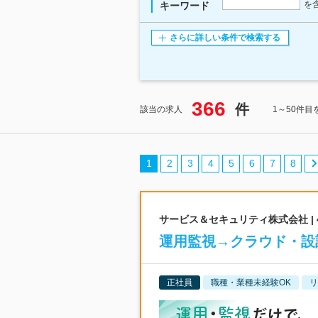
を
キーワード
さらに詳しい条件で検索する
366
件
該当の求人
1～50件目
1
2
3
4
5
6
7
8
サービス＆セキュリティ株式会社 |
運用監視→クラウド・設
正社員
職種・業種未経験OK
リ