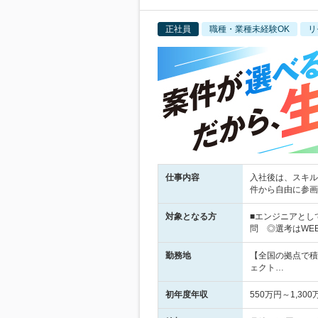
正社員
職種・業種未経験OK
リ
仕事内容
入社後は、スキル
件から自由に参画
対象となる方
■エンジニアとし
問 ◎選考はWE
勤務地
【全国の拠点で積
ェクト…
初年度年収
550万円～1,300