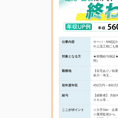
仕事内容
サーバ・NW設計
や上流工程にも
対象となる方
★前職給与保証
問）
勤務地
【在宅あり／転
奈川・埼玉…
初年度年収
450万円～900万
給与
【経験者】 月給
スキル等…
ここがポイント
☆大手SIer・
☆運用監視から、