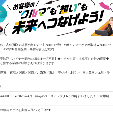
／高価買取で成果が出やすい】<Step1>専任アポインターがアポ取得→<Step2>
→<Step3>金額提案→条件が合えば成約
卒歓迎／バイヤー業務の経験は一切不要】◆イチから育てる充実した社内環境◆
と接する業務の経験があれば活かせます
国募集（東海／関東／関西／北海道／東北／甲信越・北陸／中国／四国／九州・沖
円
～644,000円 ★2026年4月、給与のベースアップ(1.6万円)を行いました！ ※試用期
の給与アップを実施→月2.7万円UP★