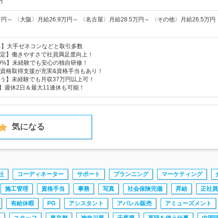
円
円～ 〈大阪〉月給26.9万円～ 〈名古屋〉月給28.5万円～ 〈その他〉月給26.5万円
.1】大手ゼネコンなどと取引多数
定】働きやすさで社員満足度向上！
0%】未経験でも安心の独自研修！
】資格取得支援が充実&資格手当もあり！
う】未経験でも月収37万円以上可！
日】週休2日＆最大11連休も可能！
気になる
社
コーディネーター
サポート
プランニング
マーケティング
施工管理
資格手当
事務
写真
社会保険完備
昇給
正社員
有給休暇
PG
アシスタント
アパレル販売
アミューズメント