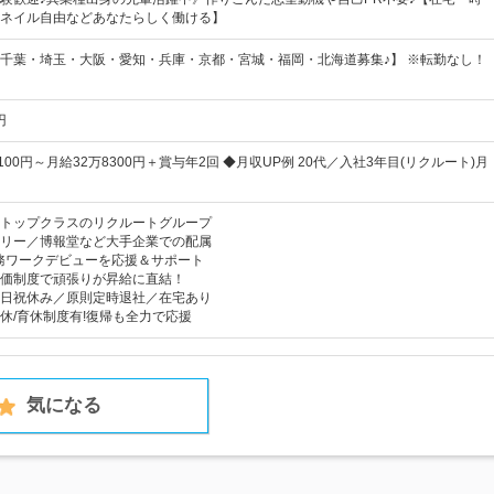
ネイル自由などあなたらしく働ける】
千葉・埼玉・大阪・愛知・兵庫・京都・宮城・福岡・北海道募集♪】 ※転勤なし！
円
100円～月給32万8300円＋賞与年2回 ◆月収UP例 20代／入社3年目(リクルート)月
トップクラスのリクルートグループ
リー／博報堂など大手企業での配属
務ワークデビューを応援＆サポート
価制度で頑張りが昇給に直結！
日祝休み／原則定時退社／在宅あり
休/育休制度有!復帰も全力で応援
気になる