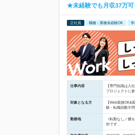
★未経験でも月収37万可
正社員
職種・業種未経験OK
学
仕事内容
【専門知識は入社
プロジェクトに参
対象となる方
【Web面接OK
験・転職回数不問
勤務地
《転勤なし／腰を
街でず…