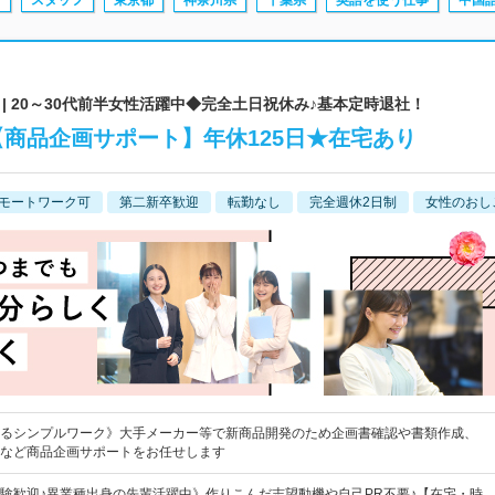
ン
スタッフ
東京都
神奈川県
千葉県
英語を使う仕事
中国
| 20～30代前半女性活躍中◆完全土日祝休み♪基本定時退社！
【商品企画サポート】年休125日★在宅あり
モートワーク可
第二新卒歓迎
転勤なし
完全週休2日制
女性のおし
るシンプルワーク》大手メーカー等で新商品開発のため企画書確認や書類作成、
など商品企画サポートをお任せします
験歓迎♪異業種出身の先輩活躍中》作りこんだ志望動機や自己PR不要♪【在宅・時