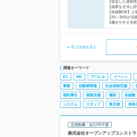
【安定した成長性
【成果を正当に評
【未経験OK】上
【20～30代が
【働きやすさ充実
求人詳細を見る
関連キーワード
EC
MD
アパレル
イベント
事務
自動車関連
社会保険完備
福利厚生
保険完備
補助
未経験
システム
スタッフ
東京都
神奈
志望動機・自己PR不要
株式会社オープンアップコンストラクシ