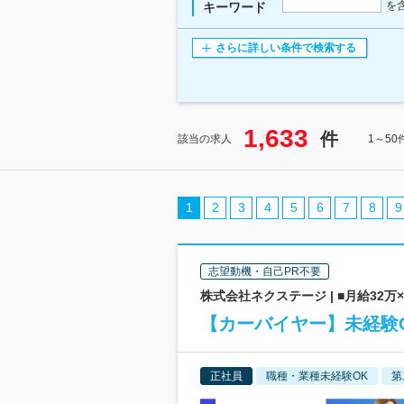
を
キーワード
さらに詳しい条件で検索する
1,633
件
該当の求人
1～5
1
2
3
4
5
6
7
8
9
志望動機・自己PR不要
株式会社ネクステージ | ■月給32万×
【カーバイヤー】未経験O
正社員
職種・業種未経験OK
第