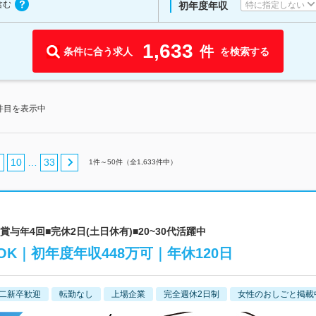
含む
特に指定しない
初年度年収
1,633
件
条件に合う求人
を検索する
0件目を表示中
10
33
…
1
件～
50
件（全
1,633
件中）
賞与年4回■完休2日(土日休有)■20~30代活躍中
K｜初年度年収448万可｜年休120日
二新卒歓迎
転勤なし
上場企業
完全週休2日制
女性のおしごと掲載