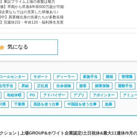
】東証プライム上場の基盤は魅力
価】早期から昇進&年収600万超が可能
場企業ならではの充実した研修あり♪
活躍中】異業種出身の先輩たちが多数在籍
】完週休2日・年休120・福利厚生充実
気になる
コールセンター
サポート
ディーラー
家族手当
開発
管理職
住宅手当
昇給
正社員
生命保険
接客
損害保険
通勤手当
有給休暇
PG
アドバイザー
アプリ
アポインター
アミュ
川県
千葉県
英語を使う仕事
中国語を使う仕事
急募
ョン | 上場GROUP&ホワイト企業認定/土日祝休&最大11連休/9月