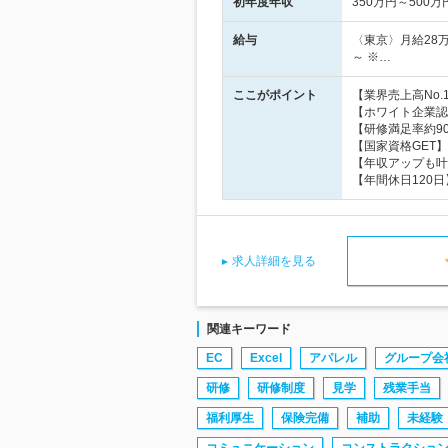
初年度年収
350万円～500万
給与
〈東京〉月給28万
～ ※…
ここがポイント
【業界売上高No
【ホワイト企業認
【研修満足率約9
【国家資格GET
【年収アップも叶
【年間休日120
求人詳細を見る
関連キーワード
EC
Excel
アパレル
グループ会
研修
研修制度
見学
残業手当
福利厚生
保険完備
補助
未経験