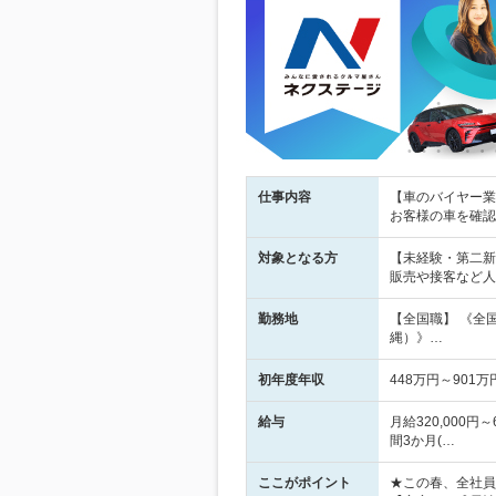
仕事内容
【車のバイヤー業務
お客様の車を確認
対象となる方
【未経験・第二新
販売や接客など人
勤務地
【全国職】 《全
縄）》…
初年度年収
448万円～901万
給与
月給320,000円
間3か月(…
ここがポイント
★この春、全社員