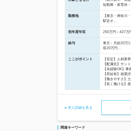
短勤務・産育休・
勤務地
【東京・神奈川・
駅近オ…
初年度年収
250万円～437万
給与
東京：月給20万1
収20万円…
ここがポイント
【安定】人材業界
【配属先】サント
【未経験OK】事
【昇給有】就業評
【働きやすさ】土
【長く働ける】産
求人詳細を見る
関連キーワード