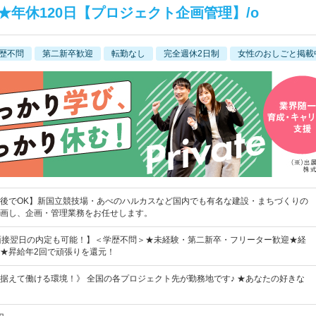
★年休120日【プロジェクト企画管理】/o
歴不問
第二新卒歓迎
転勤なし
完全週休2日制
女性のおしごと掲載
後でOK】新国立競技場・あべのハルカスなど国内でも有名な建設・まちづくりの
画し、企画・管理業務をお任せします。
&面接翌日の内定も可能！】＜学歴不問＞★未経験・第二新卒・フリーター歓迎★経
★昇給年2回で頑張りを還元！
据えて働ける環境！》 全国の各プロジェクト先が勤務地です♪ ★あなたの好きな