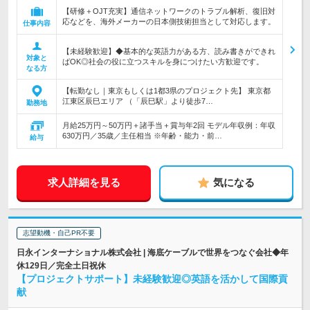
【研修＋OJT充実】通信ネットワークのトラブル解析、復旧対
応などを、海外メーカーの日本側技術担当として対応します。
仕事内容
【未経験歓迎】◆基本的な英語力がある方、読み書きができれ
対象と
ばOK◎社会の役に立つスキルを身につけたい方歓迎です。
なる方
【転勤なし｜東京もしくは1都3県のプロジェクト先】 東京都
江東区辰巳エリア （「辰巳駅」より徒歩7…
勤務地
月給25万円～50万円＋諸手当＋賞与年2回 モデル年収例：年収
630万円／35歳／主任相当 ※年齢・能力・前…
給与
求人詳細を見る
気になる
志望動機・自己PR不要
日永インターナショナル株式会社 | 海底ケーブルで世界をつなぐ会社◆年
休129日／完全土日祝休
【プロジェクトサポート】未経験歓迎◎英語を活かして国際貢
献