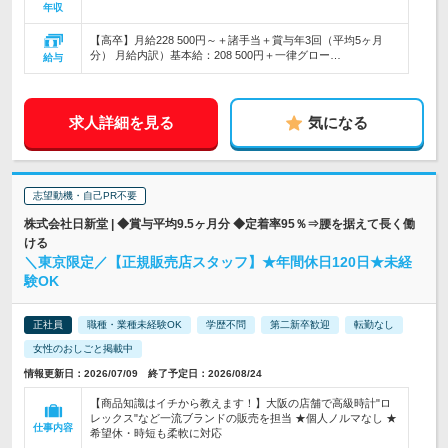
年収
【高卒】月給228 500円～＋諸手当＋賞与年3回（平均5ヶ月
分） 月給内訳）基本給：208 500円＋一律グロー…
給与
求人詳細を見る
気になる
志望動機・自己PR不要
株式会社日新堂 | ◆賞与平均9.5ヶ月分 ◆定着率95％⇒腰を据えて長く働
ける
＼東京限定／【正規販売店スタッフ】★年間休日120日★未経
験OK
正社員
職種・業種未経験OK
学歴不問
第二新卒歓迎
転勤なし
女性のおしごと掲載中
情報更新日：2026/07/09 終了予定日：2026/08/24
【商品知識はイチから教えます！】大阪の店舗で高級時計"ロ
レックス"など一流ブランドの販売を担当 ★個人ノルマなし ★
仕事内容
希望休・時短も柔軟に対応