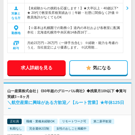
【未経験からの挑戦を応援します！】★大卒以上・40歳以下*
★ 20代で教室長昇格実績あり｜年齢・社歴に関係なく評価 ※
対象と
教員免許がなくてもOK
なる方
【☆基本は札幌圏での勤務☆】道内の本社および各教室に配属
本社：北海道札幌市中央区南14条西16丁…
勤務地
月給23万円～26万円（一律手当含む） ※経験・能力を考慮の
うえ、当社規定により優遇します。 ※試用期…
給与
求人詳細を見る
気になる
山一産業株式会社 | 《60年超のグローバル商社》◆残業月10h以下 ◆賞与
実績3～8ヶ月
＼航空産業に興味がある方歓迎／【ルート営業】★年休125日
～
正社員
職種・業種未経験OK
リモートワーク可
第二新卒歓迎
転勤なし
完全週休2日制
女性のおしごと掲載中