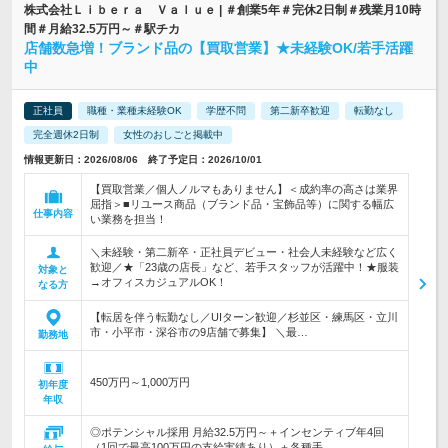
株式会社Ｌｉｂｅｒａ Ｖａｌｕｅ | ＃創業5年＃完休2日制＃残業月10時
間＃月給32.5万円～＃駅チカ
店舗数急増！ブランド品の【買取営業】★未経験OK/若手活躍
中
正社員
職種・業種未経験OK
学歴不問
第二新卒歓迎
転勤なし
完全週休2日制
女性のおしごと掲載中
情報更新日：2026/08/06 終了予定日：2026/10/01
【買取営業／個人ノルマもありません】＜成約率の高さは業界
屈指＞■リユース商品（ブランド品・宝飾品等）に関する幅広
仕事内容
い業務を担当！
＼未経験・第二新卒・正社員デビュー・社会人未経験など広く
歓迎／★「23歳の店長」など、若手スタッフが活躍中！★服装
対象と
→オフィスカジュアルOK！
なる方
【転居を伴う転勤なし／UIターン歓迎／杉並区・練馬区・立川
市・小平市・深谷市の9店舗で募集】 ＼最…
勤務地
450万円～1,000万円
初年度
年収
◎ポテンシャル採用 月給32.5万円～＋インセンティブ年4回
（1回で最高100万円の支給実績あり）＋各種手…