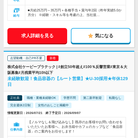
年収
■月給25万円～35万円＋各種手当＋賞与年2回（昨年実績5.0か
月分） ※経験・スキル等を考慮の上、当社規…
給与
求人詳細を見る
気になる
志望動機・自己PR不要
株式会社ケーピープラテック | #創立50年超え#100％反響営業#東京＆大
阪募集#月残業平均10h以下
未経験歓迎！食品容器の【ルート営業】★U-30採用★年休129
日
正社員
職種・業種未経験OK
学歴不問
第二新卒歓迎
転勤なし
完全週休2日制
女性のおしごと掲載中
情報更新日：2026/07/21 終了予定日：2026/09/07
【ノルマなし＆飛び込みなし】既存のお客様やお問い合わせを
いただいたお客様へ、お弁当箱やカフェのカップなど「食品容
仕事内容
器」のご案内をお任せします！