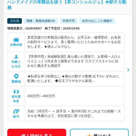
ハンドメイドの革製品を扱う【革コンシェルジュ】★駅チカ勤
務
正社員
職種・業種未経験OK
学歴不問
女性のおしごと掲載中
情報更新日：2026/08/07 終了予定日：2026/10/08
直営店舗での革製品の販売から、お手入れ・修理受付、お名前
の刻印サービスまで、長く愛用いただくためのサポートをお任
仕事内容
せします。★個人ノルマなし
【学歴不問／未経験歓迎】落ち着いた環境で、お客様一人ひと
りとじっくり向き合う接客ができます ◎ライフスタイルに合
対象と
わせた働き方も相談可
なる方
★転居を伴う転勤なし ★都心の駅チカ勤務 以下のいずれかに
配属いたします。 ◆京王プラザホテル新宿…
勤務地
330万円～400万円
初年度
年収
月給：24万円～ ＋ 諸手当 ＋ 賞与年2回 ※これまでの経験・ス
キルを考慮の上で、当社規定に基づき決定…
給与