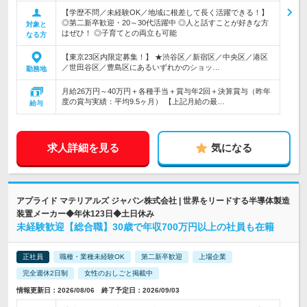
【学歴不問／未経験OK／地域に根差して長く活躍できる！】
◎第二新卒歓迎・20～30代活躍中 ◎人と話すことが好きな方
対象と
はぜひ！ ◎子育てとの両立も可能
なる方
【東京23区内限定募集！】 ★渋谷区／新宿区／中央区／港区
／世田谷区／豊島区にあるいずれかのショッ…
勤務地
月給26万円～40万円＋各種手当＋賞与年2回＋決算賞与（昨年
度の賞与実績：平均9.5ヶ月） 【上記月給の最…
給与
求人詳細を見る
気になる
アプライド マテリアルズ ジャパン株式会社 | 世界をリードする半導体製造
装置メーカー◆年休123日◆土日休み
未経験歓迎【総合職】30歳で年収700万円以上の社員も在籍
正社員
職種・業種未経験OK
第二新卒歓迎
上場企業
完全週休2日制
女性のおしごと掲載中
情報更新日：2026/08/06 終了予定日：2026/09/03