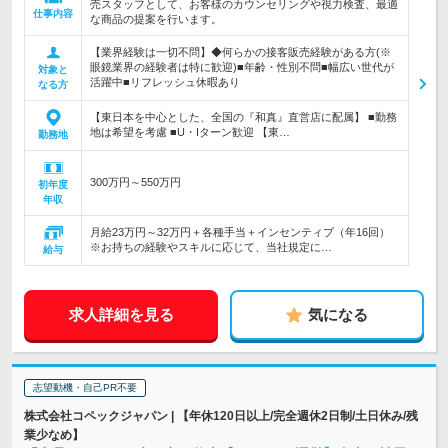
売スタッフとして、お客様のカウンセリングや視力検査、最適
仕事内容
な商品の提案を行います。
【業界経験は一切不問】◆何らかの接客販売経験がある方(※
眼鏡業界の経験者は特に歓迎)■年齢・性別不問■幅広い世代が
対象と
活躍中■リフレッシュ休暇あり
なる方
【東日本を中心とした、全国の『和真』直営店に配属】 ■勤務
地は希望を考慮 ■U・Iターン歓迎 【東…
勤務地
300万円～550万円
初年度
年収
月給23万円～32万円＋各種手当＋インセンティブ（年16回）
※お持ちの経験やスキルに応じて、当社規定に…
給与
求人詳細を見る
気になる
志望動機・自己PR不要
株式会社コペックジャパン | 【年休120日以上/完全週休2日制/土日休み/残
業少なめ】