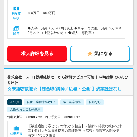
450万円～980万円
初年度
年収
◆大卒：月給38万5,000円以上 ◆高卒・その他：月給32万0,00
0円以上 ＜上記以外の方＞ ◆短大・専門卒：…
給与
求人詳細を見る
気になる
株式会社ニスコ | 授業経験ゼロから講師デビュー可能｜14時始業でのんび
り出社
☆未経験歓迎☆【総合職(講師／広報・企画)】残業ほぼなし
正社員
職種・業種未経験OK
第二新卒歓迎
転勤なし
女性のおしごと掲載中
情報更新日：2026/07/22 終了予定日：2026/09/17
【希望適性に応じていずれかを担当】＜講師＞得意な教科で活
躍！個別または集団指導の講師業務 ＜広報＞新教室の開校準
仕事内容
備やPRなどを担当