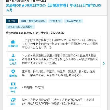
給・住宅援助あり・賞与年2回
未経験OK★JR東日本Gの【店舗運営職】年休122日*賞与5.05
ヵ月
正社員
職種・業種未経験OK
学歴不問
第二新卒歓迎
女性のおしごと掲載中
情報更新日：2026/07/24 終了予定日：2026/08/20
【まずは簡単な接客から】調理/シフト管理/アルバイト教育等
をお任せ◆充実の研修⇒初めてでも安心◎業態やブランド選択
仕事内容
可◎徐々に運営も学べる
＼人柄・意欲重視の採用／既卒＆第二新卒OK！飲食業界経験
者優遇★スキル＆収入アップも狙える！20代～40代まで幅広く
対象と
活躍中！業界デビューもOK
なる方
東京都、神奈川県、千葉県、埼玉県、茨城県、栃木県、群馬
県、山梨県のエキナカ店舗 ※勤務地は希望を考…
勤務地
410万円～530万円
初年度
年収
院卒：月給24万8,000円～ 大卒：月給24万3,000円～ 上記以
外：月給23万9,000円～ ※経験・能力を考慮の…
給与