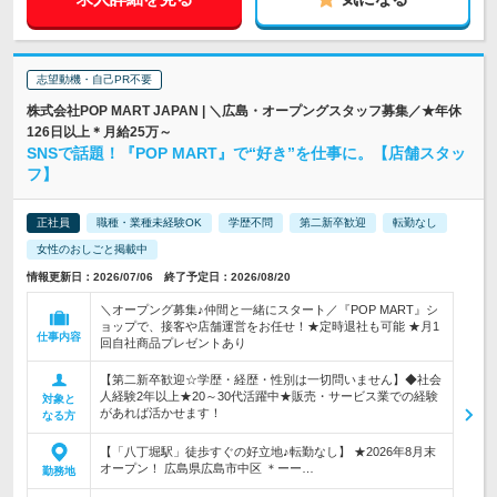
志望動機・自己PR不要
株式会社POP MART JAPAN | ＼広島・オープングスタッフ募集／★年休
126日以上＊月給25万～
SNSで話題！『POP MART』で“好き”を仕事に。【店舗スタッ
フ】
正社員
職種・業種未経験OK
学歴不問
第二新卒歓迎
転勤なし
女性のおしごと掲載中
情報更新日：2026/07/06 終了予定日：2026/08/20
＼オープング募集♪仲間と一緒にスタート／『POP MART』シ
ョップで、接客や店舗運営をお任せ！★定時退社も可能 ★月1
仕事内容
回自社商品プレゼントあり
【第二新卒歓迎☆学歴・経歴・性別は一切問いません】◆社会
人経験2年以上★20～30代活躍中★販売・サービス業での経験
対象と
があれば活かせます！
なる方
【「八丁堀駅」徒歩すぐの好立地♪転勤なし】 ★2026年8月末
オープン！ 広島県広島市中区 ＊ーー…
勤務地