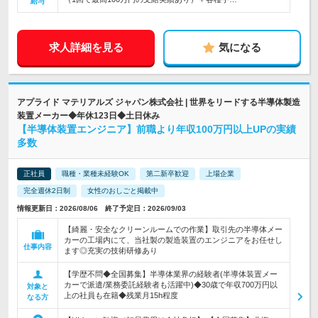
給与
求人詳細を見る
気になる
アプライド マテリアルズ ジャパン株式会社 | 世界をリードする半導体製造
装置メーカー◆年休123日◆土日休み
【半導体装置エンジニア】前職より年収100万円以上UPの実績
多数
正社員
職種・業種未経験OK
第二新卒歓迎
上場企業
完全週休2日制
女性のおしごと掲載中
情報更新日：2026/08/06 終了予定日：2026/09/03
【綺麗・安全なクリーンルームでの作業】取引先の半導体メー
カーの工場内にて、当社製の製造装置のエンジニアをお任せし
仕事内容
ます◎充実の技術研修あり
【学歴不問◆全国募集】半導体業界の経験者(半導体装置メー
カーで派遣/業務委託経験者も活躍中)◆30歳で年収700万円以
対象と
上の社員も在籍◆残業月15h程度
なる方