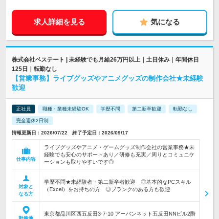
求人詳細を見る
気になる
株式会社ベステート | 未経験でも月給26万円以上｜土日休み｜年間休日
125日｜転勤なし
【営業事務】ライブグッズやアニメグッズの制作会社★未経験
歓迎
正社員
職種・業種未経験OK
学歴不問
第二新卒歓迎
転勤なし
完全週休2日制
情報更新日：2026/07/22 終了予定日：2026/09/17
ライブグッズやアニメ・ゲームグッズ制作会社の営業事務★未
経験でも安心のサポートあり／研修も充実／周りとコミュニケ
仕事内容
ーションも取りやすいです◎
学歴不問★未経験者・第二新卒者歓迎 ◎基本的なPCスキル
対象と
（Excel）をお持ちの方 ◎ブランクのある方も歓迎
なる方
東京都品川区西五反田3-7-10 アーバンネット五反田NNビル2階
勤務地