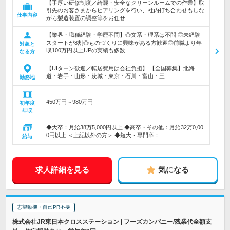
【手厚い研修制度／綺麗・安全なクリーンルームでの作業】取
引先のお客さまからヒアリングを行い、社内打ち合わせもしな
仕事内容
がら製造装置の調整等をお任せ
【業界・職種経験・学歴不問】◎文系・理系は不問 ◎未経験
スタートが8割◎ものづくりに興味がある方歓迎◎前職より年
対象と
収100万円以上UPの実績も多数
なる方
【UIターン歓迎／転居費用は会社負担】 【全国募集】北海
道・岩手・山形・茨城・東京・石川・富山・三…
勤務地
450万円～980万円
初年度
年収
◆大卒：月給38万5,000円以上 ◆高卒・その他：月給32万0,00
0円以上 ＜上記以外の方＞ ◆短大・専門卒：…
給与
求人詳細を見る
気になる
志望動機・自己PR不要
株式会社JR東日本クロスステーション | フーズカンパニー/残業代全額支