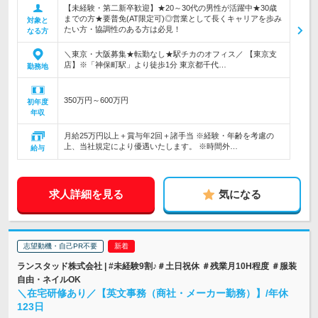
【未経験・第二新卒歓迎】★20～30代の男性が活躍中★30歳
までの方★要普免(AT限定可)◎営業として長くキャリアを歩み
対象と
たい方・協調性のある方は必見！
なる方
＼東京・大阪募集★転勤なし★駅チカのオフィス／ 【東京支
店】※「神保町駅」より徒歩1分 東京都千代…
勤務地
350万円～600万円
初年度
年収
月給25万円以上＋賞与年2回＋諸手当 ※経験・年齢を考慮の
上、当社規定により優遇いたします。 ※時間外…
給与
求人詳細を見る
気になる
志望動機・自己PR不要
ランスタッド株式会社 | #未経験9割♪＃土日祝休 ＃残業月10H程度 ＃服装
自由・ネイルOK
＼在宅研修あり／【英文事務（商社・メーカー勤務）】/年休
123日