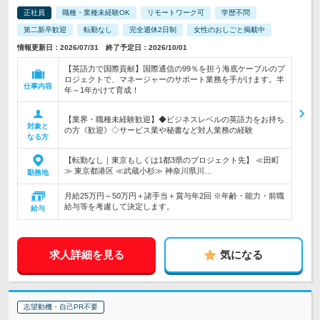
正社員
職種・業種未経験OK
リモートワーク可
学歴不問
第二新卒歓迎
転勤なし
完全週休2日制
女性のおしごと掲載中
情報更新日：2026/07/31 終了予定日：2026/10/01
【英語力で国際貢献】国際通信の99％を担う海底ケーブルのプ
ロジェクトで、マネージャーのサポート業務を手がけます。半
仕事内容
年～1年かけて育成！
【業界・職種未経験歓迎】◆ビジネスレベルの英語力をお持ち
対象と
の方《歓迎》◇サービス業や秘書など対人業務の経験
なる方
【転勤なし｜東京もしくは1都3県のプロジェクト先】 ≪田町
≫ 東京都港区 ≪武蔵小杉≫ 神奈川県川…
勤務地
月給25万円～50万円＋諸手当＋賞与年2回 ※年齢・能力・前職
給与等を考慮して決定します。
給与
求人詳細を見る
気になる
志望動機・自己PR不要