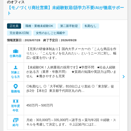
のオフィス
【モノづくり商社営業】未経験歓迎/語学力不要/AIが徹底サポー
ト
正社員
職種・業種未経験OK
第二新卒歓迎
転勤なし
完全週休2日制
女性のおしごと掲載中
情報更新日：2026/07/28 終了予定日：2026/09/28
【充実の研修体制あり】国内大手メーカーの「こんな商品を作
りたい」「こんなモノを仕入れたい」というニーズに対し、幅
仕事内容
広い提案を行います。
【未経験OK！人柄重視の採用です】■学歴不問 ■社会人経験
がある方（業界・年数不問） ★貿易の知識や英語力は問いま
対象と
せん ★働きやすさも充実
なる方
◎転勤なし ◎「大手町駅」B10出口より直結 ◎「東京駅」徒
歩2分 【本社】 東京都千代田区丸の内…
勤務地
450万円～500万円
初年度
年収
月給：303,000円～335,000円＋諸手当＋賞与年2回 ※経験・ス
キルを考慮して決定します。 ※上記給与には2…
給与