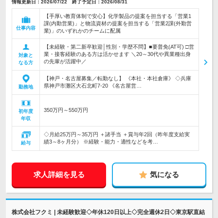
情報更新日：2026/07/22 終了予定日：2026/08/31
【手厚い教育体制で安心】化学製品の提案を担当する「営業1
課(内勤営業)」と物流資材の提案を担当する「営業2課(外勤営
仕事内容
業)」のいずれかのチームに配属
【未経験・第二新卒歓迎│性別・学歴不問】■要普免(AT可) □営
業・接客経験のある方は活かせます ＼20～30代や異業種出身
対象と
の先輩が活躍中／
なる方
【神戸・名古屋募集／転勤なし】 《本社・本社倉庫》 ◇兵庫
県神戸市灘区大石北町7-20 《名古屋営…
勤務地
350万円～550万円
初年度
年収
◇月給25万円～35万円 ＋諸手当 ＋賞与年2回（昨年度支給実
績3～8ヶ月分） ※経験・能力・適性などを考…
給与
求人詳細を見る
気になる
株式会社フクミ | 未経験歓迎◇年休120日以上◇完全週休2日◇東京駅直結