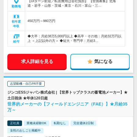
【UIターン歓迎／転居費用は会社負担】 【全国募集】北海
道・岩手・山形・茨城・東京・石川・富山・三…
勤務地
450万円～980万円
初年度
年収
◆大卒：月給38万5,000円以上 ◆高卒・その他：月給32万円以
上 ＜上記以外の方＞ ◆短大・専門卒：月給3…
給与
求人詳細を見る
気になる
志望動機・自己PR不要
ジンコESSジャパン株式会社 | 【世界トップクラスの蓄電池メーカー】★
土日祝休 ★年休120日超
世界的メーカーの【フィールドエンジニア（FAE）】★月給35
万～
正社員
業種未経験OK
転勤なし
完全週休2日制
女性のおしごと掲載中