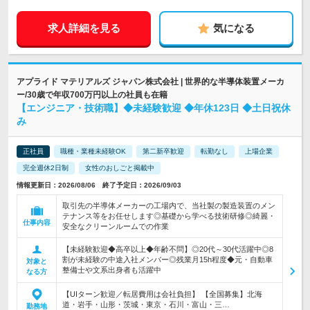
求人詳細を見る
気になる
アプライド マテリアルズ ジャパン株式会社 | 世界的な半導体装置メーカ
ー/30歳で年収700万円以上の社員も在籍
【エンジニア・技術職】◆未経験歓迎 ◆年休123日 ◆土日祝休
み
正社員
職種・業種未経験OK
第二新卒歓迎
転勤なし
上場企業
完全週休2日制
女性のおしごと掲載中
情報更新日：2026/08/06 終了予定日：2026/09/03
取引先の半導体メーカーの工場内で、当社製の製造装置のメン
テナンス等をお任せします◎基礎から学べる技術研修◎綺麗・
仕事内容
安全なクリーンルームでの作業
【未経験歓迎◆高卒以上◆年齢不問】◎20代～30代活躍中◎8
割が未経験の中途入社メンバー◎残業月15h程度◆元・自動車
対象と
整備士や文系出身者も活躍中
なる方
【UIターン歓迎／転居費用は会社負担】 【全国募集】北海
道・岩手・山形・茨城・東京・石川・富山・三…
勤務地