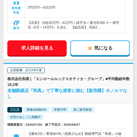
375万円～615万円
初年度
年収
【店長】 月給33万円～41万円＋諸手当＋賞与年3回 ※一律手
当（6万～14万円）を含む。 【副店長】 月給2…
給与
求人詳細を見る
気になる
志望動機・自己PR不要
株式会社和真 | 「エシロールルックスオティカ・グループ」■平均勤続年数
18.2年
老舗眼鏡店『和真』で丁寧な接客に挑む【販売職】※ノルマな
し
正社員
業種未経験OK
学歴不問
第二新卒歓迎
女性のおしごと掲載中
情報更新日：2026/07/30 終了予定日：2026/08/27
【週休2日／希望休OK／残業少なめ】眼鏡専門店『和真』の販