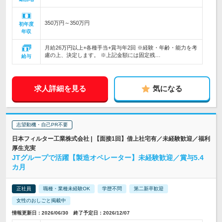
350万円～350万円
初年度
年収
月給26万円以上+各種手当+賞与年2回 ※経験・年齢・能力を考
慮の上、決定します。 ※上記金額には固定残…
給与
求人詳細を見る
気になる
志望動機・自己PR不要
日本フィルター工業株式会社 | 【面接1回】借上社宅有／未経験歓迎／福利
厚生充実
JTグループで活躍【製造オペレーター】未経験歓迎／賞与5.4
カ月
正社員
職種・業種未経験OK
学歴不問
第二新卒歓迎
女性のおしごと掲載中
情報更新日：2026/06/30 終了予定日：2026/12/07