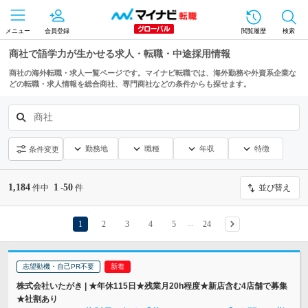
メニュー
会員登録
閲覧履歴
検索
商社で語学力が生かせる求人・転職・中途採用情報
商社の海外転職・求人一覧ページです。マイナビ転職では、海外勤務や外資系企業な
どの転職・求人情報を総合商社、専門商社などの条件からも探せます。
商社
勤務地
職種
年収
特徴
条件変更
1,184
1
50
件中
-
件
並び替え
1
2
3
4
5
24
…
志望動機・自己PR不要
株式会社いたがき | ★年休115日★残業月20h程度★新店含む4店舗で募集
★社割あり