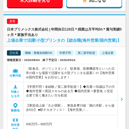
求人詳細を見る
気になる
日本プリメックス株式会社 | 年間休日128日＊残業は月平均5h＊賞与実績5
ヶ月＊家族手当あり
上場企業で活躍!小型プリンタの【総合職(海外営業/国内営業)】
正社員
職種・業種未経験OK
学歴不問
第二新卒歓迎
上場企業
情報更新日：2026/08/04 終了予定日：2026/09/24
《飲食店、ガソリンスタンド、駐車場、医療機器等といった日
常の様々な場面で活躍する小型プリンタを提案》の【海外営業
仕事内容
or国内営業】をお任せします！
【学歴不問！未経験／第二新卒歓迎！】◆共通⇒35歳以下の方
◆海外営業⇒英語スキルのある方 ◆国内営業⇒要普免 ☆安定
対象と
企業で長く働きたい方を歓迎
なる方
【東急池上線「久が原駅」、東急多摩川線「鵜の木駅」から徒
歩5分】 ■駅チカオフィス！ 【海外営業／…
勤務地
430万円～600万円
初年度