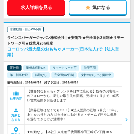
求人詳細を見る
気になる
志望動機・自己PR不要
ラベンスバーガージャパン株式会社 | ★実働7h★完全週休2日制★リモー
トワーク可★残業月20h程度
ヨーロッパ最大級のおもちゃメーカー(日本法人)で【法人営
業】
正社員
業種未経験OK
リモートワーク可
学歴不問
第二新卒歓迎
転勤なし
完全週休2日制
女性のおしごと掲載中
情報更新日：2026/06/24 終了予定日：2026/08/24
【世界的なおもちゃブランドを日本に広める】既存のお客様へ
のフォローから、新しい取引先の開拓、売場づくりまで、幅広
仕事内容
い営業活動をお任せします
【業界経験はなくてもOK！】■法人営業の経験（目安：3年以
上）をお持ちの方 ◎自主的に動ける方・チームで円滑に業務
対象と
を遂行できる方が活躍中！
なる方
★転勤なし 【本社】東京都千代田区神田三崎町2丁目18-5