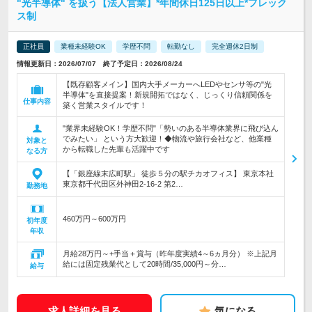
"光半導体" を扱う【法人営業】*年間休日125日以上*フレック
ス制
正社員
業種未経験OK
学歴不問
転勤なし
完全週休2日制
情報更新日：2026/07/07 終了予定日：2026/08/24
【既存顧客メイン】国内大手メーカーへLEDやセンサ等の"光
半導体"を直接提案！新規開拓ではなく、じっくり信頼関係を
仕事内容
築く営業スタイルです！
"業界未経験OK！学歴不問"「勢いのある半導体業界に飛び込ん
でみたい」 という方大歓迎！◆物流や旅行会社など、他業種
対象と
から転職した先輩も活躍中です
なる方
【「銀座線末広町駅」 徒歩５分の駅チカオフィス】 東京本社
東京都千代田区外神田2-16-2 第2…
勤務地
460万円～600万円
初年度
年収
月給28万円～+手当＋賞与（昨年度実績4～6ヵ月分） ※上記月
給には固定残業代として20時間/35,000円～分…
給与
求人詳細を見る
気になる