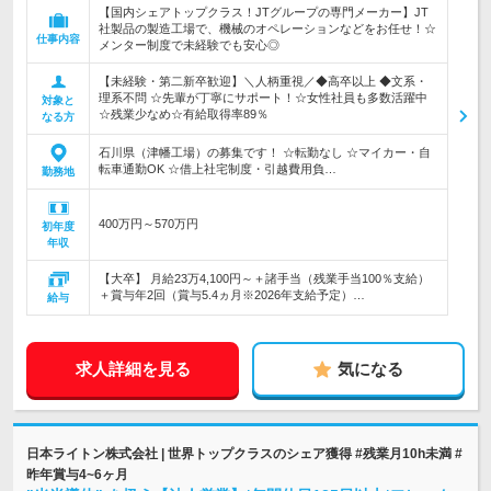
【国内シェアトップクラス！JTグループの専門メーカー】JT
社製品の製造工場で、機械のオペレーションなどをお任せ！☆
仕事内容
メンター制度で未経験でも安心◎
【未経験・第二新卒歓迎】＼人柄重視／◆高卒以上 ◆文系・
理系不問 ☆先輩が丁寧にサポート！☆女性社員も多数活躍中
対象と
☆残業少なめ☆有給取得率89％
なる方
石川県（津幡工場）の募集です！ ☆転勤なし ☆マイカー・自
転車通勤OK ☆借上社宅制度・引越費用負…
勤務地
400万円～570万円
初年度
年収
【大卒】 月給23万4,100円～＋諸手当（残業手当100％支給）
＋賞与年2回（賞与5.4ヵ月※2026年支給予定）…
給与
求人詳細を見る
気になる
日本ライトン株式会社 | 世界トップクラスのシェア獲得 #残業月10h未満 #
昨年賞与4~6ヶ月