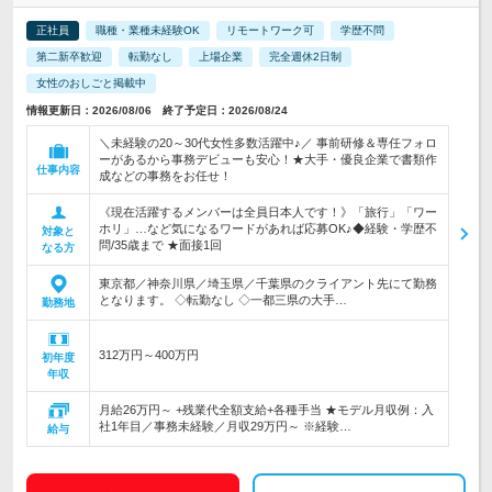
正社員
職種・業種未経験OK
リモートワーク可
学歴不問
第二新卒歓迎
転勤なし
上場企業
完全週休2日制
女性のおしごと掲載中
情報更新日：2026/08/06 終了予定日：2026/08/24
＼未経験の20～30代女性多数活躍中♪／ 事前研修＆専任フォロ
ーがあるから事務デビューも安心！★大手・優良企業で書類作
仕事内容
成などの事務をお任せ！
《現在活躍するメンバーは全員日本人です！》「旅行」「ワー
ホリ」…など気になるワードがあれば応募OK♪◆経験・学歴不
対象と
問/35歳まで ★面接1回
なる方
東京都／神奈川県／埼玉県／千葉県のクライアント先にて勤務
となります。 ◇転勤なし ◇一都三県の大手…
勤務地
312万円～400万円
初年度
年収
月給26万円～ +残業代全額支給+各種手当 ★モデル月収例：入
社1年目／事務未経験／月収29万円～ ※経験…
給与