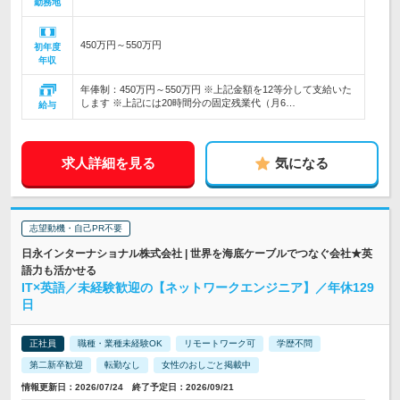
勤務地
450万円～550万円
初年度
年収
年俸制：450万円～550万円 ※上記金額を12等分して支給いた
します ※上記には20時間分の固定残業代（月6…
給与
求人詳細を見る
気になる
志望動機・自己PR不要
日永インターナショナル株式会社 | 世界を海底ケーブルでつなぐ会社★英
語力も活かせる
IT×英語／未経験歓迎の【ネットワークエンジニア】／年休129
日
正社員
職種・業種未経験OK
リモートワーク可
学歴不問
第二新卒歓迎
転勤なし
女性のおしごと掲載中
情報更新日：2026/07/24 終了予定日：2026/09/21