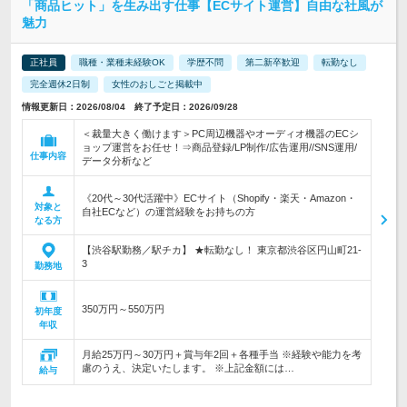
「商品ヒット」を生み出す仕事【ECサイト運営】自由な社風が
魅力
正社員
職種・業種未経験OK
学歴不問
第二新卒歓迎
転勤なし
完全週休2日制
女性のおしごと掲載中
情報更新日：2026/08/04 終了予定日：2026/09/28
＜裁量大きく働けます＞PC周辺機器やオーディオ機器のECシ
ョップ運営をお任せ！⇒商品登録/LP制作/広告運用//SNS運用/
仕事内容
データ分析など
《20代～30代活躍中》ECサイト（Shopify・楽天・Amazon・
対象と
自社ECなど）の運営経験をお持ちの方
なる方
【渋谷駅勤務／駅チカ】 ★転勤なし！ 東京都渋谷区円山町21-
3
勤務地
350万円～550万円
初年度
年収
月給25万円～30万円＋賞与年2回＋各種手当 ※経験や能力を考
慮のうえ、決定いたします。 ※上記金額には…
給与