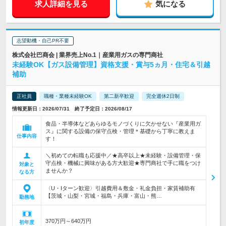
求人詳細を見る
気になる
志望動機・自己PR不要
株式会社巴商会 | 業界売上No.1｜産業用ガスの専門商社
未経験OK【ガス設備管理】資格支援・賞与5ヵ月・住宅＆引越
補助
正社員
職種・業種未経験OK
第二新卒歓迎
完全週休2日制
情報更新日：2026/07/31 終了予定日：2026/08/17
食品・半導体などあらゆるモノづくりに欠かせない『産業用ガ
ス』に関する設備の保守点検・管理＊基礎から丁寧に教えま
仕事内容
す！
＼初めての転職も応援中／★高卒以上★未経験・設備管理・保
守点検・機械に興味がある方大歓迎★専門商社で手に職をつけ
対象と
ませんか？
なる方
〈U・Iターン歓迎〉引越費用＆敷金・礼金負担・家賃補助有
【茨城・山梨・宮城・福島・兵庫・富山・熊…
勤務地
370万円～640万円
初年度