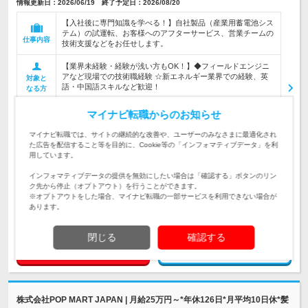
情報更新日：2026/06/19 終了予定日：2026/08/20
【入社後に専門知識を学べる！】自社製品（産業用蓄電池シス
テム）の試運転、お客様へのアフターサービス、営業チームの
仕事内容
技術支援などをお任せします。
【業界未経験・経験が浅い方もOK！】◆フィールドエンジニ
アなど現場での技術職経験 ☆新エネルギー業界での経験、英
対象と
語・中国語スキルなど歓迎！
なる方
マイナビ転職からのお知らせ
【転勤なし】 福岡県糟屋郡志免町田富1-6-7
勤務地
マイナビ転職では、サイトの継続的な改善や、ユーザーのみなさまに最適化され
た広告を配信すること等を目的に、Cookie等の「インフォマティブデータ」を利
用しています。
600万円～900万円
初年度
年収
インフォマティブデータの提供を無効にしたい場合は「確認する」ボタンのリン
ク先から停止（オプトアウト）を行うことができます。
月給35万円～70万円 ※経験・スキルなどを考慮して決定しま
※オプトアウトをした場合、マイナビ転職の一部サービスを利用できない場合が
す。 ※試用期間6ヶ月あり。（期間中の待遇変…
給与
あります。
閉じる
確認する
求人詳細を見る
気になる
株式会社POP MART JAPAN | 月給25万円～*年休126日*月平均10日休*髪