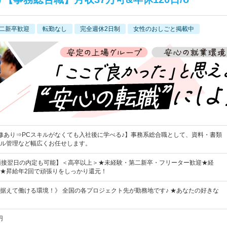
二新卒歓迎
転勤なし
完全週休2日制
女性のおしごと掲載中
修あり⇒PCスキルがなくても入社後に学べる♪】事務系総合職として、資料・書類
ル管理など幅広くお任せします。
&面接翌日の内定も可能】＜高卒以上＞★未経験・第二新卒・フリーター歓迎★経
★昇給年2回で頑張りをしっかり還元！
据えて働ける環境！》 全国の各プロジェクト先が勤務地です♪ ★あなたの好きな
円