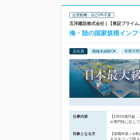
志望動機・自己PR不要
五洋建設株式会社 | 【東証プライ
海・陸の国家規模インフ
正社員
職種未経験OK
学歴不問
仕事内容
【1件50億円超
や専門性に応じて
対象となる方
【前職年収＋α考
るゼネコンで収入