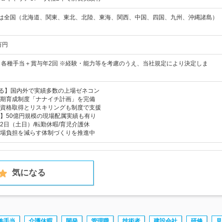
くは全国（北海道、関東、東北、北陸、東海、関西、中国、四国、九州、沖縄諸島）
万円
＋各種手当＋賞与年2回 ※経験・能力等を考慮のうえ、当社規定により決定しま
える】国内外で実績多数の上場ゼネコン
期育成制度「ナナイチ計画」を完備
資格取得とリスキリングも制度で支援
】50億円規模の現場配属実績も有り
2日（土日）/転勤休暇/育児介護休
場負担を減らす体制づくりを推進中
気になる
族手当
介護休暇
開発
管理職
技術者
建設会社
研修
見