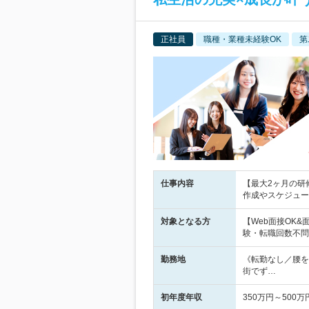
正社員
職種・業種未経験OK
第
仕事内容
【最大2ヶ月の研
作成やスケジュー
対象となる方
【Web面接OK
験・転職回数不問
勤務地
《転勤なし／腰を
街でず…
初年度年収
350万円～500万