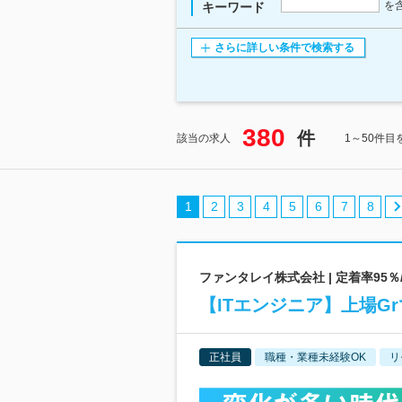
を
キーワード
さらに詳しい条件で検索する
380
件
該当の求人
1～50件目
1
2
3
4
5
6
7
8
ファンタレイ株式会社 | 定着率95％
【ITエンジニア】上場G
正社員
職種・業種未経験OK
リ