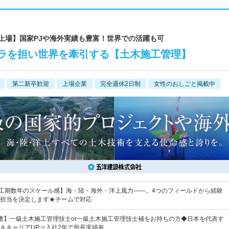
ム上場】国家PJや海外実績も豊富！世界での活躍も可
ラを担い世界を牽引する【土木施工管理】
第二新卒歓迎
上場企業
完全週休2日制
女性のおしごと掲載中
・工期数年のスケール感】海・陸・海外・洋上風力――。4つのフィールドから経験
担当を決定します★チームで対応
慮】一級土木施工管理技士or一級土木施工管理技士補をお持ちの方◆日本を代表す
＆キャリアUP⇒入社2年で所長実績有