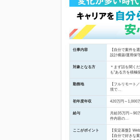
仕事内容
【自分で案件を選
設計構築/運用保守
対象となる方
＊まず話を聞くだ
も”ある方を積極
勤務地
【フルリモート／
境で…
初年度年収
420万円～1,000
給与
月給35万円～90
件内容の…
ここがポイント
【安定基盤】We
【自分で好きな案