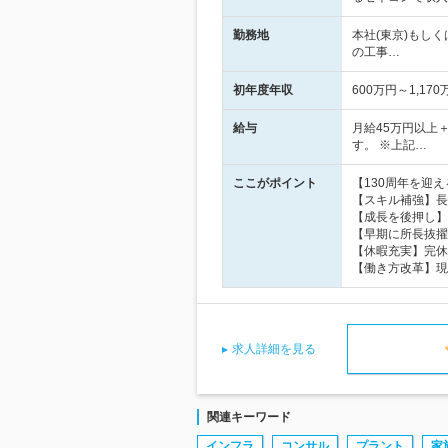
勤務地
本社(東京)もし
の工事…
初年度年収
600万円～1,170
給与
月給45万円以上
す。 ※上記…
ここがポイント
【130周年を迎
【スキル補強】長
【成長を後押し】
【早期に所長抜擢
【休暇充実】完休
【働き方改革】現
求人詳細を見る
関連キーワード
インフラ
コンサル
プラント
家