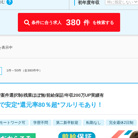
含む
特に指定しない
初年度年収
380
件
条件に合う求人
を検索する
を表示中
1
件～
50
件（全
380
件中）
/案件選択制/残業ほぼ無/前給保証/年収200万UP実績有
rで安定*還元率80％超*フルリモあり！
モートワーク可
学歴不問
第二新卒歓迎
転勤なし
完全週休2日制