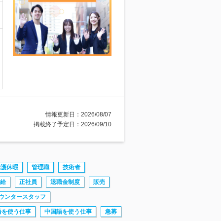
情報更新日：2026/08/07
掲載終了予定日：2026/09/10
介護休暇
管理職
技術者
給
正社員
退職金制度
販売
ウンタースタッフ
語を使う仕事
中国語を使う仕事
急募