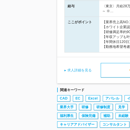
給与
〈東京〉月給28万
～ ※…
ここがポイント
【業界売上高NO
【ホワイト企業認
【研修満足率約9
【年収アップも叶
【年間休日120
【勤務地希望考慮
求人詳細を見る
関連キーワード
CAD
EC
Excel
アパレル
業界大手
研修
研修制度
見学
福利厚生
保険完備
補助
未経験
キャリアアドバイザー
コンサルタント