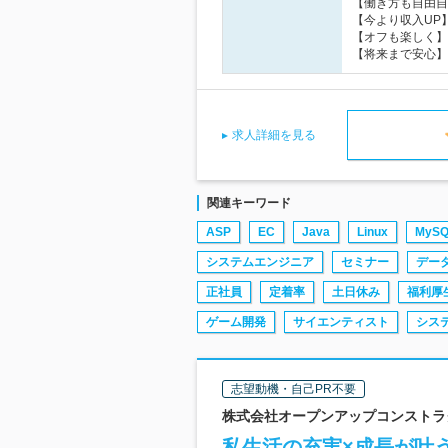
【働き方も自由自
【今より収入UP】
【オフも楽しく】年
【将来まで安心】
求人詳細を見る
関連キーワード
ASP
EC
Java
Linux
MySQ
システムエンジニア
セミナー
デー
正社員
定着率
土日休み
福利厚
ゲーム開発
サイエンティスト
シス
志望動機・自己PR不要
株式会社オープンアップコンストラクシ
私生活の充実×成長が叶う