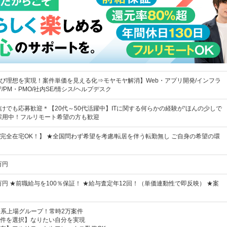
び理想を実現！案件単価を見える化⇒モヤモヤ解消】Web・アプリ開発/インフラ
/PM・PMO/社内SE/情シス/ヘルプデスク
けでも応募歓迎＊【20代～50代活躍中】ITに関する何らかの経験が“ほんの少しで
採用中！フルリモート希望の方も歓迎
完全在宅OK！】 ★全国問わず希望を考慮/転居を伴う転勤無し ご自身の希望の環
万円
万円 ★前職給与を100％保証！ ★給与査定年12回！（単価連動性で即反映） ★案
b系上場グループ！常時2万案件
件を選択】なりたい自分を実現