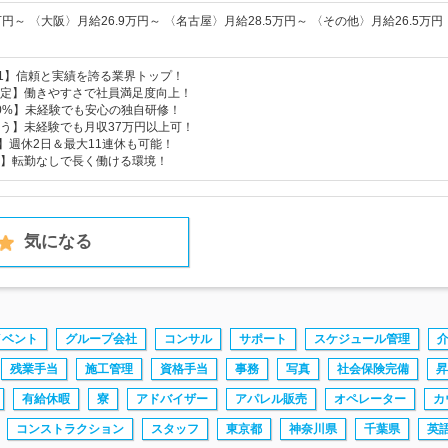
円～ 〈大阪〉月給26.9万円～ 〈名古屋〉月給28.5万円～ 〈その他〉月給26.5万円
.1】信頼と実績を誇る業界トップ！
定】働きやすさで社員満足度向上！
0%】未経験でも安心の独自研修！
う】未経験でも月収37万円以上可！
日】週休2日＆最大11連休も可能！
】転勤なしで長く働ける環境！
気になる
イベント
グループ会社
コンサル
サポート
スケジュール管理
残業手当
施工管理
資格手当
事務
写真
社会保険完備
昇
有給休暇
寮
アドバイザー
アパレル販売
オペレーター
カ
コンストラクション
スタッフ
東京都
神奈川県
千葉県
英