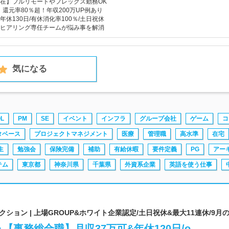
在】フルリモートやフレックス勤務OK
還元率80％超！年収200万UP例あり
休130日/有休消化率100％/土日祝休
ヒアリング専任チームが悩み事を解消
気になる
L
PM
SE
イベント
インフラ
グループ会社
ゲーム
コ
タベース
プロジェクトマネジメント
医療
管理職
高水準
在宅
生
勉強会
保険完備
補助
有給休暇
要件定義
PG
アー
テム
東京都
神奈川県
千葉県
外資系企業
英語を使う仕事
ョン | 上場GROUP&ホワイト企業認定/土日祝休&最大11連休/9月
【事務総合職】月収37万可&年休120日/o