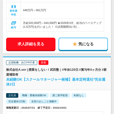
448万円～901万円
初年度
年収
月給320,000円～644,000円 ★2026年4月、給与のベースアップ
(1.6万円)を行いました！ ※試用期間3か月(…
給与
求人詳細を見る
気になる
志望動機・自己PR不要
株式会社A.ver | 授業をしない！武田塾｜#年休120日 #賞与年4ヶ月分 #家
賃補助有
未経験OK【スクールマネージャー候補】基本定時退社*完全週
休2日
正社員
職種・業種未経験OK
第二新卒歓迎
転勤なし
完全週休2日制
女性のおしごと掲載中
情報更新日：2026/07/31 終了予定日：2026/10/01