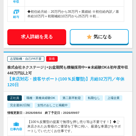
年収
◆初任給月給：20万円から35万円＋業績給 ※初任給内訳／基
本給10万円＋初期補給10万円から25万円 ※初…
給与
求人詳細を見る
気になる
志望動機・自己PR不要
株式会社ネクステージ | <お盆期間も積極採用中>★未経験OK&初年度年収
448万円以上可
【来店対応・接客サポート(100％反響型)】月給32万円／年休
120日
正社員
職種・業種未経験OK
第二新卒歓迎
転勤なし
上場企業
完全週休2日制
女性のおしごと掲載中
情報更新日：2026/08/04 終了予定日：2026/09/07
【100％反響型の提案で無理な押し売り等は不要です！】◆ご
来店されたお客様のご要望を丁寧に伺い、最適な車選びをサポ
仕事内容
ートしていただくお仕事です。