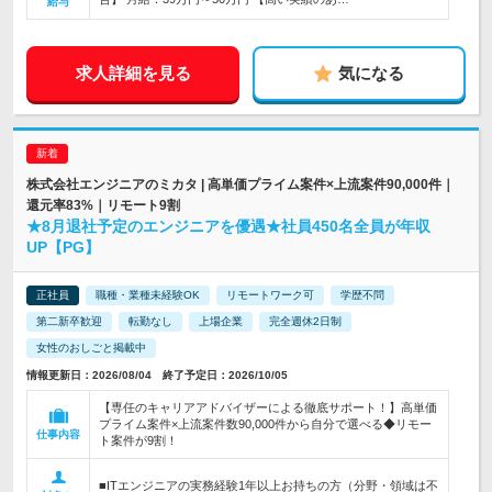
給与
求人詳細を見る
気になる
株式会社エンジニアのミカタ | 高単価プライム案件×上流案件90,000件｜
還元率83%｜リモート9割
★8月退社予定のエンジニアを優遇★社員450名全員が年収
UP【PG】
正社員
職種・業種未経験OK
リモートワーク可
学歴不問
第二新卒歓迎
転勤なし
上場企業
完全週休2日制
女性のおしごと掲載中
情報更新日：2026/08/04 終了予定日：2026/10/05
【専任のキャリアアドバイザーによる徹底サポート！】高単価
プライム案件×上流案件数90,000件から自分で選べる◆リモー
仕事内容
ト案件が9割！
■ITエンジニアの実務経験1年以上お持ちの方（分野・領域は不