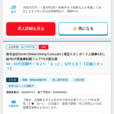
月給25万円～＋賞与年2回＋各種手当 ※経験などを考慮して決
定します ※6ヶ月の試用期間あり。期間中の…
給与
求人詳細を見る
気になる
志望動機・自己PR不要
株式会社Genki Global Dining Concepts | 東証スタンダード上場◆4月に
給与UP実施◆転職フェア7/5大阪出展
40～50代活躍中！今より「もっと」を叶える！【店舗スタッ
フ】
正社員
職種・業種未経験OK
第二新卒歓迎
上場企業
女性のおしごと掲載中
情報更新日：2026/07/17 終了予定日：2026/09/03
【毎年、店舗数も売上も拡大中◎安定企業でキャリアUPを実
現！】◆「魚べい」の店舗で、接客や調理、売上管理などの店
仕事内容
舗運営業務をお任せします。