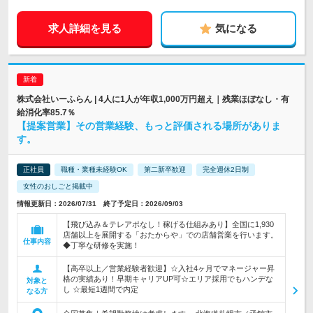
求人詳細を見る
気になる
株式会社いーふらん | 4人に1人が年収1,000万円超え｜残業ほぼなし・有
給消化率85.7％
【提案営業】その営業経験、もっと評価される場所がありま
す。
正社員
職種・業種未経験OK
第二新卒歓迎
完全週休2日制
女性のおしごと掲載中
情報更新日：2026/07/31 終了予定日：2026/09/03
【飛び込み＆テレアポなし！稼げる仕組みあり】全国に1,930
店舗以上を展開する「おたからや」での店舗営業を行います。
仕事内容
◆丁寧な研修を実施！
【高卒以上／営業経験者歓迎】☆入社4ヶ月でマネージャー昇
格の実績あり！早期キャリアUP可☆エリア採用でもハンデな
対象と
し ☆最短1週間で内定
なる方