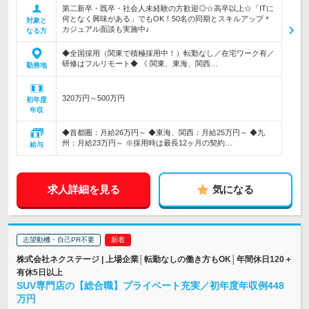
第二新卒・既卒・社会人未経験の方歓迎◎☆高卒以上☆「ITに
何となく興味がある」でもOK！50名の同期とスキルアップ＊
対象と
カジュアル面談も実施中♪
なる方
◆全国採用（関東で積極採用中！）転勤なし／在宅ワーク有／
研修はフルリモート◆ 《 関東、東海、関西…
勤務地
320万円～500万円
初年度
年収
◆首都圏：月給26万円～ ◆東海、関西：月給25万円～ ◆九
州：月給23万円～ ※採用時は最長12ヶ月の契約…
給与
求人詳細を見る
気になる
志望動機・自己PR不要
株式会社ネクステージ | 上場企業│転勤なしの働き方もOK│年間休日120＋
有休5日以上
SUV専門店の【総合職】プライベート充実／初年度年収例448
万円