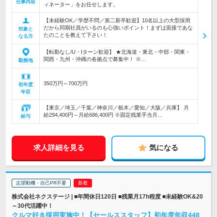
仕事内容
ィネーター」をお任せします。
【未経験OK／学歴不問／第二新卒歓迎】10名以上の大型採用
だから同期社員がいるのも心強いポイント！まずは面接であな
対象と
たのことを教えて下さい！
なる方
【転勤なし/U・Iターン歓迎】 ★北海道・東北・中部・関東・
関西・九州・沖縄の各拠点で募集中！ ※…
勤務地
350万円～700万円
初年度
年収
【東京／埼玉／千葉／神奈川／栃木／愛知／大阪／兵庫】 月
給294,400円～月給686,400円 ※固定残業手当月…
給与
求人詳細を見る
気になる
志望動機・自己PR不要
株式会社ネクステージ | ■年間休日120日 ■残業月17h程度 ■未経験OK&20
～30代活躍中！
クルマ好き採用実施中！【セールススタッフ】初年度年収448