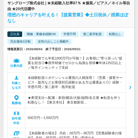
サングローブ株式会社 | ★未経験入社率87％ ★服装／ピアス／ネイル等自
由 ★20代活躍中
理想のキャリアを叶える！【提案営業】◆土日祝休／残業ほぼ
なし
正社員
職種・業種未経験OK
学歴不問
第二新卒歓迎
転勤なし
完全週休2日制
女性のおしごと掲載中
情報更新日：2026/08/04 終了予定日：2026/09/21
【未経験でも年収1000万円が可能！】お客様に”寄り添った”提
案を担当◎◆座学研修でゼロから知識を習得◆年休125日以上
仕事内容
／毎月インセンティブ支給
未経験歓迎☆ポテンシャル重視の人柄採用！《営業・接客サー
ビス・販売などお客様対応経験がある方は優遇あり◎》経験・
対象と
学歴不問／第二新卒・既卒歓迎
なる方
★希望支社へ配属：新宿/横浜/大阪/福岡/名古屋 ★転居を伴う
転勤なし！ 【東京本社】 東京都新宿…
勤務地
500万円～1,500万円
初年度
年収
【未経験者の場合】 月給：28万円～38万円 【営業経験者の場
合】 月給：39万円～50万円 【高い実績のあ…