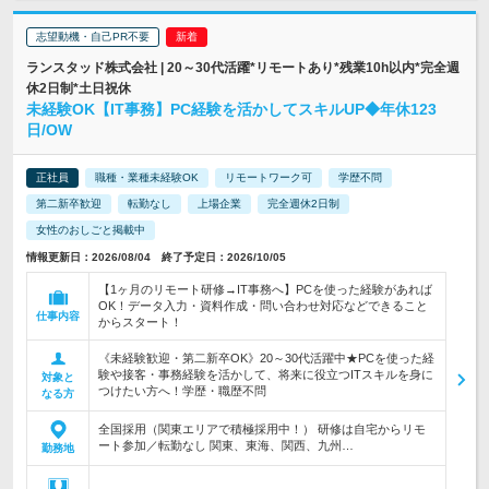
志望動機・自己PR不要
ランスタッド株式会社 | 20～30代活躍*リモートあり*残業10h以内*完全週
休2日制*土日祝休
未経験OK【IT事務】PC経験を活かしてスキルUP◆年休123
日/OW
正社員
職種・業種未経験OK
リモートワーク可
学歴不問
第二新卒歓迎
転勤なし
上場企業
完全週休2日制
女性のおしごと掲載中
情報更新日：2026/08/04 終了予定日：2026/10/05
【1ヶ月のリモート研修→IT事務へ】PCを使った経験があれば
OK！データ入力・資料作成・問い合わせ対応などできること
仕事内容
からスタート！
《未経験歓迎・第二新卒OK》20～30代活躍中★PCを使った経
験や接客・事務経験を活かして、将来に役立つITスキルを身に
対象と
つけたい方へ！学歴・職歴不問
なる方
全国採用（関東エリアで積極採用中！） 研修は自宅からリモ
ート参加／転勤なし 関東、東海、関西、九州…
勤務地