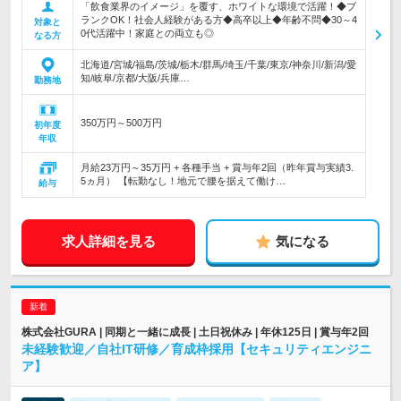
「飲食業界のイメージ」を覆す、ホワイトな環境で活躍！◆ブ
ランクOK！社会人経験がある方◆高卒以上◆年齢不問◆30～4
対象と
0代活躍中！家庭との両立も◎
なる方
北海道/宮城/福島/茨城/栃木/群馬/埼玉/千葉/東京/神奈川/新潟/愛
知/岐阜/京都/大阪/兵庫…
勤務地
350万円～500万円
初年度
年収
月給23万円～35万円 + 各種手当 + 賞与年2回（昨年賞与実績3.
5ヵ月） 【転勤なし！地元で腰を据えて働け…
給与
求人詳細を見る
気になる
株式会社GURA | 同期と一緒に成長 | 土日祝休み | 年休125日 | 賞与年2回
未経験歓迎／自社IT研修／育成枠採用【セキュリティエンジニ
ア】