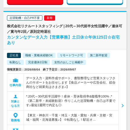
志望動機・自己PR不要
株式会社リクルートスタッフィング | 20代～30代前半女性活躍中／連休可
／賞与年2回／原則定時退社
カンタンなデータ入力【営業事務】土日休☆年休125日☆在宅
あり
正社員
職種・業種未経験OK
リモートワーク可
第二新卒歓迎
転勤なし
完全週休2日制
女性のおしごと掲載中
情報更新日：2026/08/04 終了予定日：2026/09/07
データ入力・資料作成サポート、書類整理など営業スタッフさ
んのサポートをお任せします【食品メーカーや広告会社、総合
仕事内容
商社など就業先はさまざま♪】
*.20代～30代前半活躍中！産休・育休取得率&復職率100% .*
《第二新卒・未経験歓迎》作りこんだ志望動機・自己は不要で
対象と
す♪最短1週間で内定も◎
なる方
【東京・神奈川・千葉・埼玉・大阪・愛知・兵庫・京都・宮
城・福岡・北海道募集♪】 ※転勤なし！駅近オ…
勤務地