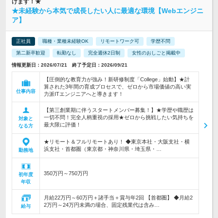
けます！★
★未経験から本気で成長したい人に最適な環境【Webエンジニ
ア】
正社員
職種・業種未経験OK
リモートワーク可
学歴不問
第二新卒歓迎
転勤なし
完全週休2日制
女性のおしごと掲載中
情報更新日：2026/07/21 終了予定日：2026/09/21
【圧倒的な教育力が強み！新研修制度「College」始動】★計
算された3年間の育成プロセスで、ゼロから市場価値の高い実
仕事内容
力派ITエンジニアへと導きます！
【第三創業期に伴うスタートメンバー募集！】★学歴や職歴は
一切不問！完全人柄重視の採用★ゼロから挑戦したい気持ちを
対象と
最大限に評価！
なる方
★リモート＆フルリモートあり！ ◆東京本社・大阪支社・横
浜支社・首都圏（東京都・神奈川県・埼玉県・…
勤務地
350万円～750万円
初年度
年収
月給22万円～60万円＋諸手当＋賞与年2回 【首都圏】 ◆月給2
2万円～24万円未満の場合、固定残業代は含み…
給与