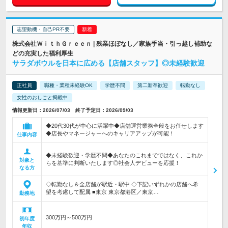
志望動機・自己PR不要
株式会社ＷｉｔｈＧｒｅｅｎ | 残業ほぼなし／家族手当・引っ越し補助な
どの充実した福利厚生
サラダボウルを日本に広める【店舗スタッフ】◎未経験歓迎
正社員
職種・業種未経験OK
学歴不問
第二新卒歓迎
転勤なし
女性のおしごと掲載中
情報更新日：2026/07/03 終了予定日：2026/09/03
◆20代30代が中心に活躍中◆店舗運営業務全般をお任せします
◆店長やマネージャーへのキャリアアップが可能！
仕事内容
◆未経験歓迎・学歴不問◆あなたのこれまでではなく、これか
対象と
らを基準に判断いたします◎社会人デビューを応援！
なる方
◇転勤なし＆全店舗が駅近・駅中 ◇下記いずれかの店舗へ希
望を考慮して配属 ■東京 東京都港区／東京…
勤務地
300万円～500万円
初年度
年収