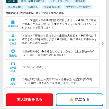
正社員
職種・業種未経験OK
リモートワーク可
学歴不問
第二新卒歓迎
転勤なし
完全週休2日制
女性のおしごと掲載中
情報更新日：2026/08/04 終了予定日：2026/10/05
＜ニーズ急拡大中のIT専門職で成長しよう！＞◆自社内IT研修
で基本スキルから学べる！◆セキュリティに関する様々なITプ
仕事内容
ロジェクトで活躍します！
＜自社内IT研修から始めるので未経験大歓迎！＞◆IT時代に活
躍できる人材を目指せます！◆同期と一緒に成長して誰からも
対象と
認められる希少人材に！
なる方
【研修期間中】 ◆本社もしくはオンライン（全国各地からO
K） ◇本社／東京都中央区銀座3-4-1…
勤務地
350万円～1,000万円
初年度
年収
◇月給25万円以上＋賞与年2回＋各種手当（想定年収350万
円） ※経験・スキルなどを考慮し決定します。 …
給与
求人詳細を見る
気になる