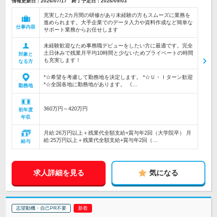
情報更新日：2026/07/17 終了予定日：2026/09/03
充実した2カ月間の研修があり未経験の方もスムーズに業務を
進められます。大手企業でのデータ入力や資料作成など簡単な
仕事内容
サポート業務からお任せします
未経験歓迎なため事務職デビューをしたい方に最適です。完全
土日休みで残業月平均10時間と少ないためプライベートの時間
対象と
も充実します！
なる方
*☆希望を考慮して勤務地を決定します。 *☆Ｕ・Ｉターン歓迎
*☆全国各地に勤務地があります。 《…
勤務地
360万円～420万円
初年度
年収
月給:26万円以上＋残業代全額支給+賞与年2回（大学院卒） 月
給:25万円以上＋残業代全額支給+賞与年2回（…
給与
求人詳細を見る
気になる
志望動機・自己PR不要