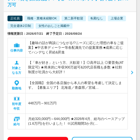
万可
正社員
職種・業種未経験OK
第二新卒歓迎
転勤なし
上場企業
完全週休2日制
女性のおしごと掲載中
情報更新日：2026/07/21 終了予定日：2026/08/24
【趣味の話が商談につながる!?ニーズに応じた理想の車をご提
案】■中古車ディーラー等各配属先での提案業務 ■成果に応じ
仕事内容
てハンデなく昇給&昇進
【「車が好き」という方、大歓迎！】◎高卒以上 ◎要普免(AT
限定可) ★将来的に年収900万超可&20代店長職も多数 ★社割
対象と
制度が社員から大好評！
なる方
【全国職】 全国の各店舗から本人の希望を考慮して決定しま
す。 【募集エリア】 北海道／青森県／宮城…
勤務地
448万円～901万円
初年度
年収
月給320,000円～644,000円 ★2026年4月、給与のベースアップ
(1.6万円)を行いました！ ※試用期間3か月(…
給与