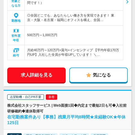
対象と
問です！）
なる方
◎全国どこでも、あなたらしい働き方を実現できます！ 東
京・大阪・名古屋・福岡にオフィスを構え、全国…
勤務地
500万円～1,000万円
初年度
年収
月給40万円～120万円+賞与+インセンティブ 【平均年収170万
円UP】入社した全員が年収UPしています！ ＼…
給与
求人詳細を見る
気になる
志望動機・自己PR不要
株式会社スタッフサービス | Web面接1回◆内定まで最短2日も可◆入社前
研修確約◆連休取得可
在宅勤務案件あり【事務】残業月平均8時間★未経験OK★年休
125日