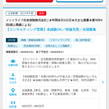
志望動機・自己PR不要
メットライフ生命保険株式会社 | ★年間休日122日★大きな裁量★賞与年4
回(個人業績による)
【コンサルティング営業】未経験OK／研修充実／全国募集
正社員
職種・業種未経験OK
リモートワーク可
第二新卒歓迎
転勤なし
完全週休2日制
女性のおしごと掲載中
情報更新日：2026/07/31 終了予定日：2026/09/17
【テレワーク・在宅勤務併用実施中！】最初の1ヵ月は、Web
研修を含めた座学研修！保険の提案を通して、個人や法人のお
仕事内容
客さまのニーズにお応えします。
【未経験歓迎！先輩の約90％が中途入社／営業経験がない方も
対象と
大丈夫】★金融や保険の知識も不問です★20代、30代活躍中！
なる方
全国募集【東北、北陸、関東甲信、東海、近畿、九州等、下記
都道府県】※転勤なし ▼下記都道府県にて募…
勤務地
400万円～800万円
初年度