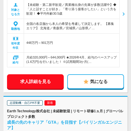
【未経験・第二新卒歓迎／異業種出身の先輩が多数活躍中】◆
「人と話すことが好き」「寄り添う接客がしたい」という方を
対象と
歓迎！ ◆平均年齢30.5歳
なる方
全国の各店舗から本人の希望を考慮して決定します。 【募集
エリア】 北海道／青森県／宮城県／山形県／…
勤務地
448万円～901万円
初年度
年収
月給320,000円～644,000円 ★2026年4月、給与のベースアップ
(1.6万円)を行いました！ ※試用期間3か月(…
給与
求人詳細を見る
気になる
志望動機・自己PR不要
Earth Technology株式会社 | 未経験歓迎 | リモート研修1ヵ月 | グローバル
プロジェクト多数
成長の先のキャリア「GTA」を目指す【バイリンガルエンジニ
ア】