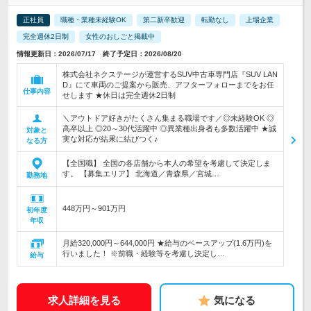
正社員
職種・業種未経験OK
第二新卒歓迎
転勤なし
上場企業
完全週休2日制
女性のおしごと掲載中
情報更新日：2026/07/17 終了予定日：2026/08/20
株式会社ネクステージが運営するSUV中古車専門店『SUV LAN
D』にて車両のご提案から販売、アフターフォローまでをお任
仕事内容
せします ★休日は完全週休2日制
＼アウトドア好きがたくさん集まる職場です／◎未経験OK ◎
高卒以上 ◎20～30代活躍中 ◎異業種出身者も多数活躍中 ★誠
対象と
実な対応が結果に結びつく♪
なる方
【全国職】 全国の各店舗から本人の希望を考慮して決定しま
す。 【募集エリア】 北海道／青森県／宮城…
勤務地
448万円～901万円
初年度
年収
月給320,000円～644,000円 ★給与のベースアップ(1.6万円)を
行いました！ ※前職・経験等を考慮し決定し…
給与
求人詳細を見る
気になる