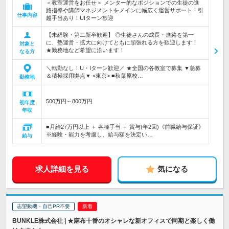
＜教室運営をお任せ＞ メンター的なポジションでの生徒の進
路指導や講師マネジメントをメインに幅広く運営サポート！引
仕事内容
越手当あり！UIターン歓迎
【未経験・第二新卒歓迎】 ◎生徒さんの成長・進路を第一
に、塾運営・拡大に向けてともに頑張れる方を歓迎します！
対象と
★勤務地など希望に沿います！
なる方
＼転勤なし！U・Iターン歓迎／ ★全国の各教室で募集 ▼急募
＆積極採用拠点▼ <東京> ■秋葉原校…
勤務地
500万円～800万円
初年度
年収
■月給27万円以上 ＋ 各種手当 ＋ 賞与(年2回)《前職給与保証》
※経験・能力を考慮し、給与額を決定い…
給与
求人詳細を見る
気になる
志望動機・自己PR不要
BUNKLE株式会社 | ★麻布十番のオシャレな新オフィスで同期と楽しく働