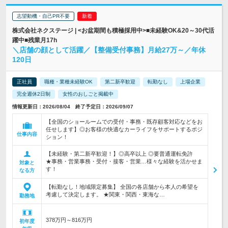
志望動機・自己PR不要
株式会社ネクステージ | <お盆期間も積極採用中>■未経験OK&20～30代活
躍中■残業月17h
＼店舗の顔として活躍／【整備受付事務】月給27万～／年休
120日
正社員
職種・業種未経験OK
第二新卒歓迎
転勤なし
上場企業
完全週休2日制
女性のおしごと掲載中
情報更新日：2026/08/04 終了予定日：2026/09/07
【全国のショールームでの受付・事務・既存顧客対応などをお
任せします】◎お客様の快適なカーライフをサポートするポジ
仕事内容
ション！
【未経験・第二新卒歓迎！】◎高卒以上 ◎要普通運転免許
★事務・営業事務・受付・接客・営業…様々な経験を活かせま
対象と
す！
なる方
【転勤なし！地域限定募集】 全国の各店舗から本人の希望を
考慮して決定します。 ★関東・関西・東海な…
勤務地
378万円～816万円
初年度