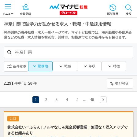
メニュー
会員登録
閲覧履歴
検索
神奈川県で語学力が生かせる求人・転職・中途採用情報
神奈川県の海外転職・求人一覧ページです。マイナビ転職では、海外勤務や外資系企
業などの転職・求人情報を横浜市、川崎市、相模原市などの条件からも探せます。
神奈川県
勤務地
職種
年収
特徴
条件変更
2,291
1
50
件中
-
件
並び替え
1
2
3
4
5
46
…
株式会社いーふらん | ノルマなし＆完全反響営業！無理なく収入アップで
きる仕組みあり