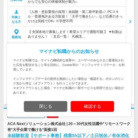
からでも安心の研修体制が魅力♪
《人柄・意欲重視の採用！未経験・第二新卒歓迎♪》PCスキ
ル・普通免許ある方歓迎！「大手で働きたい」など応募のきっ
対象と
かけは気軽でOK♪ ※学歴不問
なる方
【 全国各地で募集します！希望エリアで通勤可能 】 ▼転勤は
ありません！ 〈 支店一覧 〉 札幌支…
勤務地
マイナビ転職からのお知らせ
300万円～1,200万円
初年度
年収
マイナビ転職では、サイトの継続的な改善や、ユーザーのみなさまに最適化され
た広告を配信すること等を目的に、Cookie等の「インフォマティブデータ」を利
【関東(東京/千葉/神奈川/埼玉)】 月給29万1230円＋皆勤手当1
用しています。
万円 【関西(大阪/京都/兵庫)】 月給29万13…
給与
インフォマティブデータの提供を無効にしたい場合は「確認する」ボタンのリン
ク先から停止（オプトアウト）を行うことができます。
※オプトアウトをした場合、マイナビ転職の一部サービスを利用できない場合が
求人詳細を見る
気になる
あります。
閉じる
確認する
志望動機・自己PR不要
ACA Nextソリューション株式会社 | 20～30代女性活躍中*リモートワーク
有*大手企業で働ける*面接1回
未経験歓迎【サポート事務】残業5h以下／土日祝休／有休消化