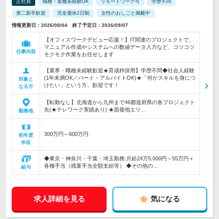
正社員
職種・業種未経験OK
リモートワーク可
学歴不問
第二新卒歓迎
完全週休2日制
女性のおしごと掲載中
情報更新日：2026/08/04 終了予定日：2026/09/07
【オフィスワークデビュー応援！】IT関連のプロジェクトで、
マニュアル作成やシステムへの数値データ入力など、コツコツ
仕事内容
モクモク作業をお任せします
【業界・職種未経験歓迎★育成枠採用】学歴不問◆社会人経験
(1年未満OK／パート・アルバイトOK)★「何かスキルを身につ
対象と
けたい」という方、歓迎です！
なる方
【転勤なし】北海道から九州まで46都道府県の各プロジェクト
先(★テレワーク実績あり) ★面接地エリ…
勤務地
300万円～600万円
初年度
年収
◆東京・神奈川・千葉・埼玉勤務:月給24万5,000円～55万円＋
各種手当（残業手当全額支給等） ◆その他の…
給与
求人詳細を見る
気になる