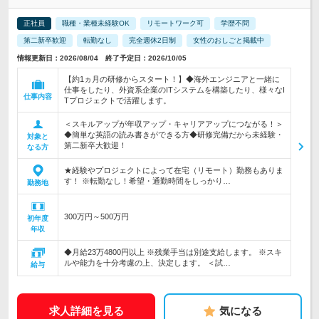
正社員
職種・業種未経験OK
リモートワーク可
学歴不問
第二新卒歓迎
転勤なし
完全週休2日制
女性のおしごと掲載中
情報更新日：2026/08/04 終了予定日：2026/10/05
【約1ヵ月の研修からスタート！】◆海外エンジニアと一緒に
仕事をしたり、外資系企業のITシステムを構築したり、様々なI
仕事内容
Tプロジェクトで活躍します。
＜スキルアップが年収アップ・キャリアアップにつながる！＞
◆簡単な英語の読み書きができる方◆研修完備だから未経験・
対象と
第二新卒大歓迎！
なる方
★経験やプロジェクトによって在宅（リモート）勤務もありま
す！ ※転勤なし！希望・通勤時間をしっかり…
勤務地
300万円～500万円
初年度
年収
◆月給23万4800円以上 ※残業手当は別途支給します。 ※スキ
ルや能力を十分考慮の上、決定します。 ＜試…
給与
求人詳細を見る
気になる