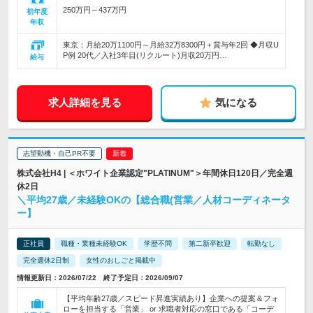
250万円～437万円
初年度
年収
東京：月給20万1100円～月給32万8300円＋賞与年2回 ◆月収U
P例 20代／入社3年目(リクルート)月収20万円…
給与
求人詳細を見る
気になる
志望動機・自己PR不要
株式会社H4 | ＜ホワイト企業認定"PLATINUM"＞年間休日120日／完全週
休2日
＼平均27歳／未経験OKの【総合職(営業／人材コーディネータ
ー】
正社員
職種・業種未経験OK
学歴不問
第二新卒歓迎
転勤なし
完全週休2日制
女性のおしごと掲載中
情報更新日：2026/07/22 終了予定日：2026/09/07
【平均年齢27歳／スピード昇進実績あり】企業への提案＆フォ
ローを担当する「営業」 or 求職者対応の窓口である「コーデ