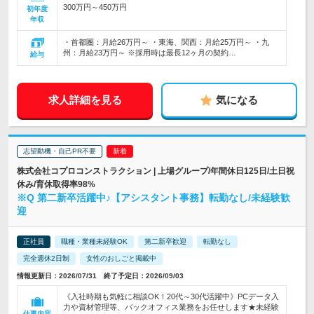
300万円～450万円
初年度
年収
・首都圏：月給26万円～ ・東海、関西：月給25万円～ ・九
州：月給23万円～ ※採用時は最長12ヶ月の契約…
給与
求人詳細を見る
気になる
志望動機・自己PR不要
株式会社コプロコンストラクション | 上場グループ/年間休日125日/土日祝
休み/育休取得率98%
※Q 第二新卒活躍中♪【アシスタント事務】転勤なし/未経験歓
迎
正社員
職種・業種未経験OK
第二新卒歓迎
転勤なし
完全週休2日制
女性のおしごと掲載中
情報更新日：2026/07/31 終了予定日：2026/09/03
《入社時期も気軽に相談OK！20代～30代活躍中》PCデータ入
力や資材管理等、バックオフィス業務をお任せします★未経験
仕事内容