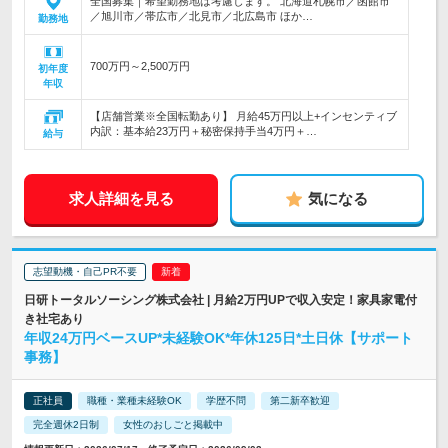
全国募集｜希望勤務地は考慮します。 北海道札幌市／函館市
／旭川市／帯広市／北見市／北広島市 ほか…
勤務地
700万円～2,500万円
初年度
年収
【店舗営業※全国転勤あり】 月給45万円以上+インセンティブ
内訳：基本給23万円＋秘密保持手当4万円＋…
給与
求人詳細を見る
気になる
志望動機・自己PR不要
日研トータルソーシング株式会社 | 月給2万円UPで収入安定！家具家電付
き社宅あり
年収24万円ベースUP*未経験OK*年休125日*土日休【サポート
事務】
正社員
職種・業種未経験OK
学歴不問
第二新卒歓迎
完全週休2日制
女性のおしごと掲載中