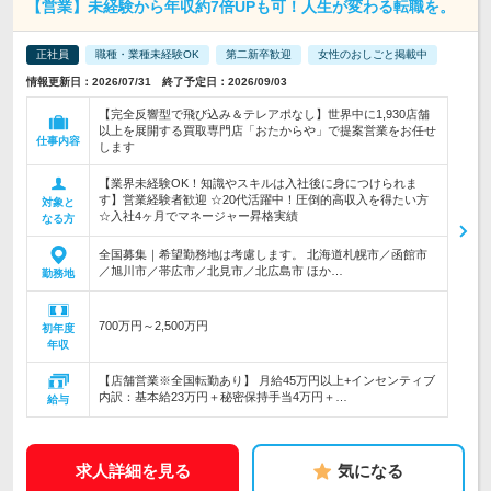
【営業】未経験から年収約7倍UPも可！人生が変わる転職を。
正社員
職種・業種未経験OK
第二新卒歓迎
女性のおしごと掲載中
情報更新日：2026/07/31 終了予定日：2026/09/03
【完全反響型で飛び込み＆テレアポなし】世界中に1,930店舗
以上を展開する買取専門店「おたからや」で提案営業をお任せ
仕事内容
します
【業界未経験OK！知識やスキルは入社後に身につけられま
す】営業経験者歓迎 ☆20代活躍中！圧倒的高収入を得たい方
対象と
☆入社4ヶ月でマネージャー昇格実績
なる方
全国募集｜希望勤務地は考慮します。 北海道札幌市／函館市
／旭川市／帯広市／北見市／北広島市 ほか…
勤務地
700万円～2,500万円
初年度
年収
【店舗営業※全国転勤あり】 月給45万円以上+インセンティブ
内訳：基本給23万円＋秘密保持手当4万円＋…
給与
求人詳細を見る
気になる