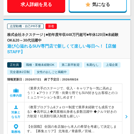
求人詳細を見る
気になる
志望動機・自己PR不要
株式会社ネクステージ | ■初年度年収448万円超可■年休120日■未経験
OK&20～30代活躍中
遊び心溢れるSUV専門店で新しくて楽しい毎日へ！【店舗
STAFF】
正社員
職種・業種未経験OK
第二新卒歓迎
転勤なし
上場企業
完全週休2日制
女性のおしごと掲載中
情報更新日：2026/07/21 終了予定日：2026/08/24
《業界大手のステージで、収入・キャリアを一気に高めよ
う！》●アウトドア用・街乗り用でもSUV好きなお客様とのコ
仕事内容
ミュニケーションを楽しめます！
《教育プログラム&フォロー制度で業界未経験でも成長でき
る》◆高卒以上◆異業種出身者も多数活躍中 ◆クルマ好きの
対象と
方歓迎！社員割引購入制度も嬉しい
なる方
【全国職】 全国の各店舗から本人の希望を考慮して決定しま
す。 【募集エリア】 北海道／青森県／宮城…
勤務地