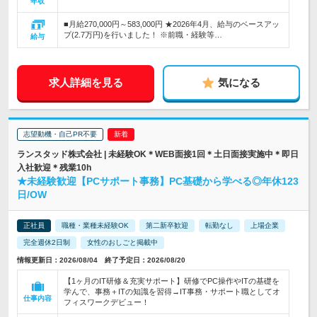
年収
■月給270,000円～583,000円 ★2026年4月、給与のベースアッ
プ(2.7万円)を行いました！ ※前職・経験等…
給与
求人詳細を見る
気になる
志望動機・自己PR不要
ランスタッド株式会社 | 未経験OK＊WEB面接1回＊土日面接実施中＊即日
入社歓迎＊残業10h
★未経験歓迎【PCサポート事務】PC基礎から学べる◎年休123
日/OW
正社員
職種・業種未経験OK
第二新卒歓迎
転勤なし
上場企業
完全週休2日制
女性のおしごと掲載中
情報更新日：2026/08/04 終了予定日：2026/08/20
【1ヶ月のIT研修＆充実サポート】研修でPC操作やITの基礎を
学んで、事務＋ITの知識を習得→IT事務・サポート職としてオ
仕事内容
フィスワークデビュー！