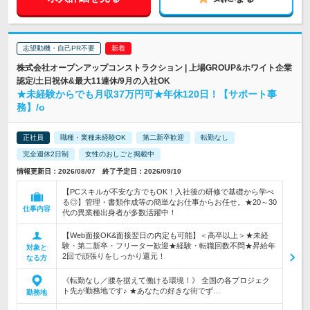
志望動機・自己PR不要
株式会社オープンアップコンストラクション | 上場GROUP&ホワイト企業
認定/土日祝休&最大11連休/9月の入社OK
★未経験からでも月収37万円可★年休120日！【サポート事
務】/o
正社員
職種・業種未経験OK
第二新卒歓迎
転勤なし
完全週休2日制
女性のおしごと掲載中
情報更新日：2026/08/07 終了予定日：2026/09/10
【PCスキルが不安な方でもOK！入社後の研修で基礎から学べ
る◎】管理・書類作成等の簡単なお仕事からお任せ。★20～30
仕事内容
代の異業種出身者が多数活躍中！
【Web面接OK&面接翌日の内定も可能】＜高卒以上＞★未経
験・第二新卒・フリーター歓迎★経験・転職回数不問★昇給年
対象と
2回で頑張りをしっかり還元！
なる方
《転勤なし／腰を据えて働ける環境！》 全国の各プロジェク
ト先が勤務地です♪ ★あなたの好きな街でず…
勤務地