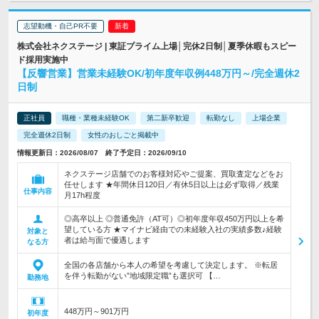
志望動機・自己PR不要
株式会社ネクステージ | 東証プライム上場│完休2日制│夏季休暇もスピー
ド採用実施中
【反響営業】営業未経験OK/初年度年収例448万円～/完全週休2
日制
正社員
職種・業種未経験OK
第二新卒歓迎
転勤なし
上場企業
完全週休2日制
女性のおしごと掲載中
情報更新日：2026/08/07 終了予定日：2026/09/10
ネクステージ店舗でのお客様対応やご提案、買取査定などをお
任せします ★年間休日120日／有休5日以上は必ず取得／残業
仕事内容
月17h程度
◎高卒以上 ◎普通免許（AT可）◎初年度年収450万円以上を希
望している方 ★マイナビ経由での未経験入社の実績多数♪経験
対象と
者は給与面で優遇します
なる方
全国の各店舗から本人の希望を考慮して決定します。 ※転居
を伴う転勤がない”地域限定職”も選択可 【…
勤務地
448万円～901万円
初年度