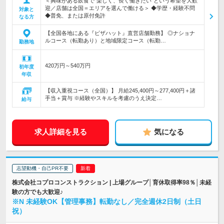
＜興味がある飲食で“楽しく、長く働きたい”という希望を大歓
迎／店舗は全国＝エリアを選んで働ける＞ ◆学歴・経験不問
対象と
◆普免、または原付免許
なる方
【全国各地にある『ピザハット』直営店舗勤務】 ◎ナショナ
ルコース（転勤あり）と地域限定コース（転勤…
勤務地
420万円～540万円
初年度
年収
【収入重視コース（全国）】 月給245,400円～277,400円＋諸
手当＋賞与 ※経験やスキルを考慮のうえ決定…
給与
求人詳細を見る
気になる
志望動機・自己PR不要
株式会社コプロコンストラクション | 上場グループ│育休取得率98％│未経
験の方でも大歓迎♪
※N 未経験OK【管理事務】転勤なし／完全週休2日制（土日
祝）