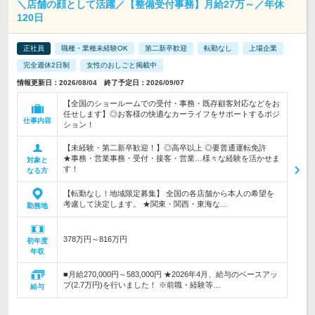
＼店舗の顔として活躍／【整備受付事務】月給27万～／年休
120日
正社員
職種・業種未経験OK
第二新卒歓迎
転勤なし
上場企業
完全週休2日制
女性のおしごと掲載中
情報更新日：2026/08/04 終了予定日：2026/09/07
【全国のショールームでの受付・事務・既存顧客対応などをお
任せします】◎お客様の快適なカーライフをサポートするポジ
仕事内容
ション！
【未経験・第二新卒歓迎！】◎高卒以上 ◎要普通運転免許
★事務・営業事務・受付・接客・営業…様々な経験を活かせま
対象と
す！
なる方
【転勤なし！地域限定募集】 全国の各店舗から本人の希望を
考慮して決定します。 ★関東・関西・東海な…
勤務地
378万円～816万円
初年度
年収
■月給270,000円～583,000円 ★2026年4月、給与のベースアッ
プ(2.7万円)を行いました！ ※前職・経験等…
給与