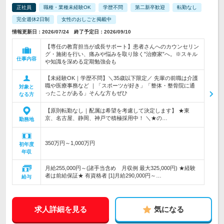
正社員
職種・業種未経験OK
学歴不問
第二新卒歓迎
転勤なし
完全週休2日制
女性のおしごと掲載中
情報更新日：2026/07/24 終了予定日：2026/09/10
【専任の教育担当が成長サポート】患者さんへのカウンセリン
グ・施術を行い、痛みや悩みを取り除く”治療家”へ。※スキル
仕事内容
や知識を深める定期勉強会も
【未経験OK｜学歴不問】＼35歳以下限定／ 先輩の前職は介護
職や医療事務など ｜「スポーツが好き」「整体・整骨院に通
対象と
ったことがある」そんな方もぜひ
なる方
【原則転勤なし｜配属は希望を考慮して決定します】 ★東
京、名古屋、静岡、神戸で積極採用中！ ＼★の…
勤務地
350万円～1,000万円
初年度
年収
月給255,000円～(諸手当含め 月収例 最大325,000円) ★経験
者は前給保証★ 有資格者 [1]月給290,000円～…
給与
求人詳細を見る
気になる