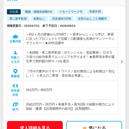
正社員
職種・業種未経験OK
リモートワーク可
学歴不問
第二新卒歓迎
転勤なし
完全週休2日制
女性のおしごと掲載中
情報更新日：2026/07/21 終了予定日：2026/08/24
＜約2ヶ月の研修からSTART！＞基本からじっくり学び、希望
に沿ったプロジェクトで活躍！◎配属後も先輩がマンツーマン
仕事内容
でフォロー！★20代活躍中
＜未経験・第二新卒歓迎！ポテンシャル・意欲重視＞ ◎ガラ
ス張りの給与体系でエンジニアを守ります！★業界高水準の還
対象と
元率で契約額の80％＋αを還元
なる方
《75％の案件がリモートワーク／会社都合による転勤は一切な
し！》 ☆本人のご希望・居住地を考慮し、…
勤務地
310万円～850万円
初年度
年収
月給23万円～26万円＋各種手当＋賞与2回 ※経験や能力により
加給・優遇 【試用期間中の給与】 試用期間3…
給与
求人詳細を見る
気になる