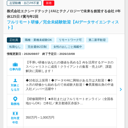
志望動機・自己PR不要
株式会社エクシードテック | #AIとテクノロジーで未来を創造する会社 #年
休125日 #賞与年2回
フルリモート研修／完全未経験歓迎【AIデータサイエンティス
ト】
正社員
職種・業種未経験OK
リモートワーク可
第二新卒歓迎
転勤なし
完全週休2日制
女性のおしごと掲載中
情報更新日：2026/08/07 終了予定日：2026/10/08
【手厚い研修があなたの価値を高める】AIを活用するデータの
スペシャリストに成長！クライアントの集客・売上UP、課題
仕事内容
解決に貢献します！
◆10名以上採用！◆データやAIに興味がある方は大歓迎！◆3
ヵ月の研修から始めるので未経験大歓迎！◆異業種出身の中途
対象と
入社メンバー活躍中！
なる方
【研修期間中】 ■本社またはフルリモートオンライン（全国各
地からOK） □本社／東京都港区赤坂3-…
勤務地
350万円～1,000万円
初年度
年収