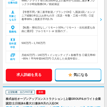
Web／クラウド等の30,000件以上の案件から自由に選択★フレ
仕事内容
ックスや時短勤務OK／前給保証
【学歴不問／第二新卒歓迎／ブランクOK】＼面談1回／エンジ
ニア経験1年以上お持ちの方（言語・年数・工程⇒不問）◎定
対象と
着率98%｜残業月平均5.7h
なる方
【転勤・帰社日なし／リモート93%／リモート・出社頻度も自
由に選択】 フルリモート or 全国のプ…
勤務地
500万円～1,700万円
初年度
年収
月給42万円～140万円＋インセンティブ＋各種手当 ◎還元率80
~95%！平均年収640万円 ◎入社した全員年収U…
給与
求人詳細を見る
気になる
志望動機・自己PR不要
株式会社オープンアップコンストラクション | 上場GROUP&ホワイト企業
認定/土日祝休&最大11連休/9月の入社OK