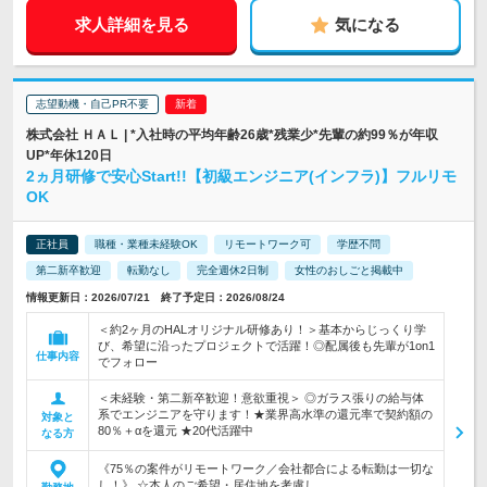
求人詳細を見る
気になる
志望動機・自己PR不要
株式会社 ＨＡＬ | *入社時の平均年齢26歳*残業少*先輩の約99％が年収
UP*年休120日
2ヵ月研修で安心Start!!【初級エンジニア(インフラ)】フルリモ
OK
正社員
職種・業種未経験OK
リモートワーク可
学歴不問
第二新卒歓迎
転勤なし
完全週休2日制
女性のおしごと掲載中
情報更新日：2026/07/21 終了予定日：2026/08/24
＜約2ヶ月のHALオリジナル研修あり！＞基本からじっくり学
び、希望に沿ったプロジェクトで活躍！◎配属後も先輩が1on1
仕事内容
でフォロー
＜未経験・第二新卒歓迎！意欲重視＞ ◎ガラス張りの給与体
系でエンジニアを守ります！★業界高水準の還元率で契約額の
対象と
80％＋αを還元 ★20代活躍中
なる方
《75％の案件がリモートワーク／会社都合による転勤は一切な
し！》 ☆本人のご希望・居住地を考慮し、…