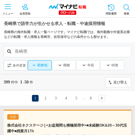
メニュー
会員登録
閲覧履歴
検索
長崎県で語学力が生かせる求人・転職・中途採用情報
長崎県の海外転職・求人一覧ページです。マイナビ転職では、海外勤務や外資系企業
などの転職・求人情報を長崎市、佐世保市などの条件からも探せます。
長崎県
勤務地
職種
年収
特徴
条件変更
399
1
50
件中
-
件
並び替え
1
2
3
4
5
8
…
株式会社ネクステージ | <お盆期間も積極採用中>■未経験OK&20～30代活
躍中■残業月17h