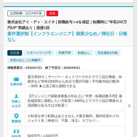
志望動機・自己PR不要
株式会社アイ・ディ・エイチ | 前職給与＋αを保証｜転職時に"年収200万
円UP"実績あり｜面接1回
案件選択制【インフラエンジニア】残業少なめ／帰社日・日報
なし
正社員
リモートワーク可
学歴不問
転勤なし
完全週休2日制
女性のおしごと掲載中
情報更新日：2026/07/21 終了予定日：2026/09/21
還元率83％｜サーバー・ネットワークやクラウド設計構築、AI
案件など常時1000件から自分で選択可能！平均案件紹介数20
仕事内容
～30件 ★上流工程も挑戦できる
【ITエンジニア経験者募集(1年以上)／学歴・転職回数不問】最
先端技術に挑戦したい方歓迎！AWSなどクラウド設計構築や上
対象と
流経験がある方は大歓迎！
なる方
※転居を伴う転勤はありません ※東京都内、都内近郊のプロ
ジェクト先（神奈川、千葉、埼玉） ※フルリ…
勤務地
504万円～1,500万円
初年度