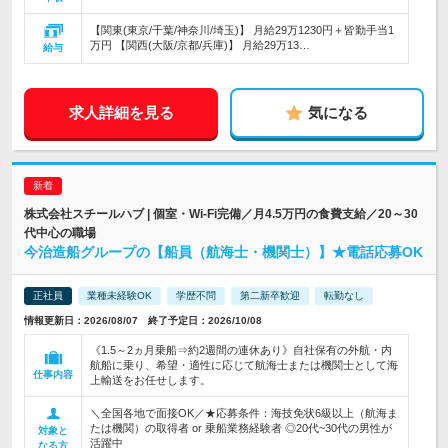
【関東(東京/千葉/神奈川/埼玉)】 月給29万1230円＋皆勤手当1
万円 【関西(大阪/京都/兵庫)】 月給29万13…
給与
求人詳細を見る
気になる
株式会社スチールハブ | 個室・Wi-Fi完備／月4.5万円の食費支給／20～30
代中心の職場
今治造船グループの【船員（航海士・機関士）】★電話応募OK
正社員
業種未経験OK
学歴不問
第二新卒歓迎
転勤なし
情報更新日：2026/08/07 終了予定日：2026/10/08
《1.5～2ヵ月乗船⇒約2週間の連休あり》自社保有の外航・内
航船に乗り、希望・適性に応じて航海士または機関士として海
仕事内容
上輸送をお任せします。
＼全国各地で面接OK／★応募条件：海技免状6級以上（航海ま
たは機関）の取得者 or 乗船業務経験者 ◎20代~30代の男性が
対象と
活躍中
なる方