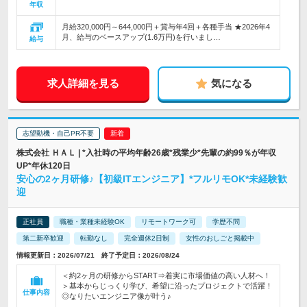
年収
月給320,000円～644,000円＋賞与年4回＋各種手当 ★2026年4
月、給与のベースアップ(1.6万円)を行いまし…
給与
求人詳細を見る
気になる
志望動機・自己PR不要
株式会社 ＨＡＬ | *入社時の平均年齢26歳*残業少*先輩の約99％が年収
UP*年休120日
安心の2ヶ月研修♪【初級ITエンジニア】*フルリモOK*未経験歓
迎
正社員
職種・業種未経験OK
リモートワーク可
学歴不問
第二新卒歓迎
転勤なし
完全週休2日制
女性のおしごと掲載中
情報更新日：2026/07/21 終了予定日：2026/08/24
＜約2ヶ月の研修からSTART⇒着実に市場価値の高い人材へ！
＞基本からじっくり学び、希望に沿ったプロジェクトで活躍！
仕事内容
◎なりたいエンジニア像が叶う♪