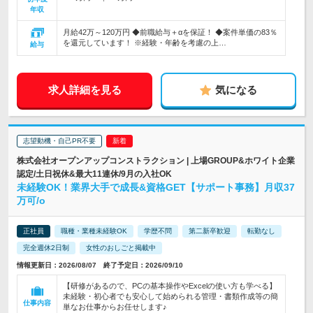
年収
月給42万～120万円 ◆前職給与＋αを保証！ ◆案件単価の83％
を還元しています！ ※経験・年齢を考慮の上…
給与
求人詳細を見る
気になる
志望動機・自己PR不要
株式会社オープンアップコンストラクション | 上場GROUP&ホワイト企業
認定/土日祝休&最大11連休/9月の入社OK
未経験OK！業界大手で成長&資格GET【サポート事務】月収37
万可/o
正社員
職種・業種未経験OK
学歴不問
第二新卒歓迎
転勤なし
完全週休2日制
女性のおしごと掲載中
情報更新日：2026/08/07 終了予定日：2026/09/10
【研修があるので、PCの基本操作やExcelの使い方も学べる】
未経験・初心者でも安心して始められる管理・書類作成等の簡
仕事内容
単なお仕事からお任せします♪