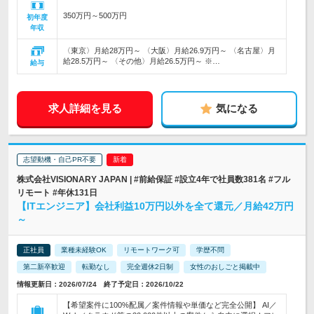
350万円～500万円
初年度
年収
〈東京〉月給28万円～ 〈大阪〉月給26.9万円～ 〈名古屋〉月
給28.5万円～ 〈その他〉月給26.5万円～ ※…
給与
求人詳細を見る
気になる
志望動機・自己PR不要
株式会社VISIONARY JAPAN | #前給保証 #設立4年で社員数381名 #フル
リモート #年休131日
【ITエンジニア】会社利益10万円以外を全て還元／月給42万円
～
正社員
業種未経験OK
リモートワーク可
学歴不問
第二新卒歓迎
転勤なし
完全週休2日制
女性のおしごと掲載中
情報更新日：2026/07/24 終了予定日：2026/10/22
【希望案件に100%配属／案件情報や単価など完全公開】 AI／