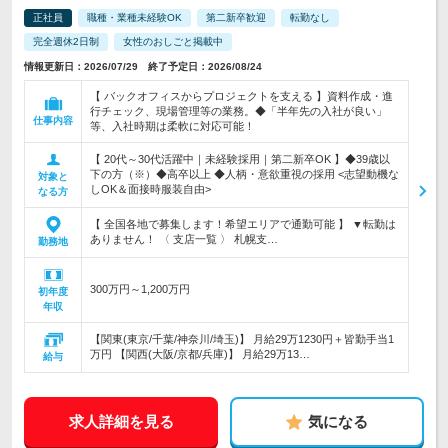
正社員
職種・業種未経験OK
第二新卒歓迎
転勤なし
完全週休2日制
女性のおしごと掲載中
情報更新日：2026/07/29 終了予定日：2026/08/24
【 バックオフィスからプロジェクトを支える 】資料作成・進
行チェック、現場管理等の業務。◆「半年先の入社が良い」
仕事内容
等、入社時期は柔軟に対応可能！
【 20代～30代活躍中｜未経験採用｜第二新卒OK 】◆39歳以
下の方（※）◆高卒以上 ◆人柄・意欲重視の採用 <志望動機な
対象と
しOK＆面接時服装自由>
なる方
【 全国各地で募集します！希望エリアで通勤可能 】 ▼転勤は
ありません！ 〈 支店一覧 〉 札幌支…
勤務地
300万円～1,200万円
初年度
年収
【関東(東京/千葉/神奈川/埼玉)】 月給29万1230円＋皆勤手当1
万円 【関西(大阪/京都/兵庫)】 月給29万13…
給与
求人詳細を見る
気になる