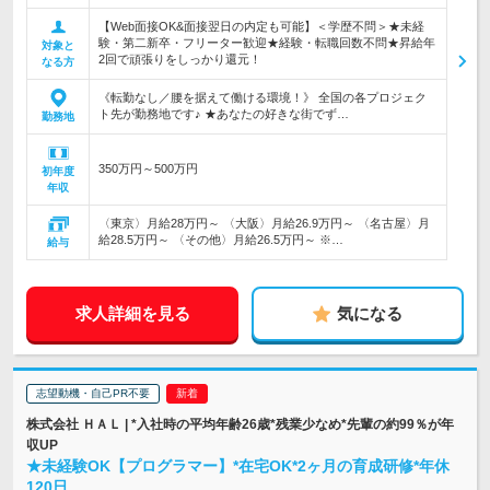
【Web面接OK&面接翌日の内定も可能】＜学歴不問＞★未経
験・第二新卒・フリーター歓迎★経験・転職回数不問★昇給年
対象と
2回で頑張りをしっかり還元！
なる方
《転勤なし／腰を据えて働ける環境！》 全国の各プロジェク
ト先が勤務地です♪ ★あなたの好きな街でず…
勤務地
350万円～500万円
初年度
年収
〈東京〉月給28万円～ 〈大阪〉月給26.9万円～ 〈名古屋〉月
給28.5万円～ 〈その他〉月給26.5万円～ ※…
給与
求人詳細を見る
気になる
志望動機・自己PR不要
株式会社 ＨＡＬ | *入社時の平均年齢26歳*残業少なめ*先輩の約99％が年
収UP
★未経験OK【プログラマー】*在宅OK*2ヶ月の育成研修*年休
120日