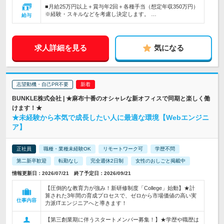
■月給25万円以上＋賞与年2回＋各種手当（想定年収350万円）
※経験・スキルなどを考慮し決定します。 …
給与
求人詳細を見る
気になる
志望動機・自己PR不要
BUNKLE株式会社 | ★麻布十番のオシャレな新オフィスで同期と楽しく働
けます！★
★未経験から本気で成長したい人に最適な環境【Webエンジニ
ア】
正社員
職種・業種未経験OK
リモートワーク可
学歴不問
第二新卒歓迎
転勤なし
完全週休2日制
女性のおしごと掲載中
情報更新日：2026/07/21 終了予定日：2026/09/21
【圧倒的な教育力が強み！新研修制度「College」始動】★計
算された3年間の育成プロセスで、ゼロから市場価値の高い実
仕事内容
力派ITエンジニアへと導きます！
【第三創業期に伴うスタートメンバー募集！】★学歴や職歴は