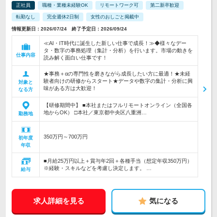
正社員
職種・業種未経験OK
リモートワーク可
第二新卒歓迎
転勤なし
完全週休2日制
女性のおしごと掲載中
情報更新日：2026/07/24 終了予定日：2026/09/24
≪AI・IT時代に誕生した新しい仕事で成長！≫◆様々なデー
タ・数字の事務処理（集計・分析）を行います。市場の動きを
仕事内容
読み解く面白い仕事です！
★事務＋αの専門性を磨きながら成長したい方に最適！★未経
験者向けの研修からスタート★データや数字の集計・分析に興
対象と
味がある方は大歓迎！
なる方
【研修期間中】 ■本社またはフルリモートオンライン（全国各
地からOK） □本社／東京都中央区八重洲…
勤務地
350万円～700万円
初年度
年収
■月給25万円以上＋賞与年2回＋各種手当（想定年収350万円）
※経験・スキルなどを考慮し決定します。 …
給与
求人詳細を見る
気になる