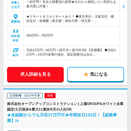
一切不問！完全人柄重視の採用★ゼロから挑戦したい気持ちを
対象と
最大限に評価！
なる方
★リモート＆フルリモートあり！ ◆東京本社・大阪支社・横
浜支社・首都圏（東京都・神奈川県・埼玉県・…
勤務地
350万円～750万円
初年度
年収
月給22万円～60万円＋諸手当＋賞与年2回 【首都圏】 ◆月給2
2万円～24万円未満の場合、固定残業代は含み…
給与
求人詳細を見る
気になる
志望動機・自己PR不要
株式会社オープンアップコンストラクション | 上場GROUP&ホワイト企業
認定/土日祝休&最大11連休/9月の入社OK
★未経験からでも月収37万円可★年間休日120日！【総務事
務】/o