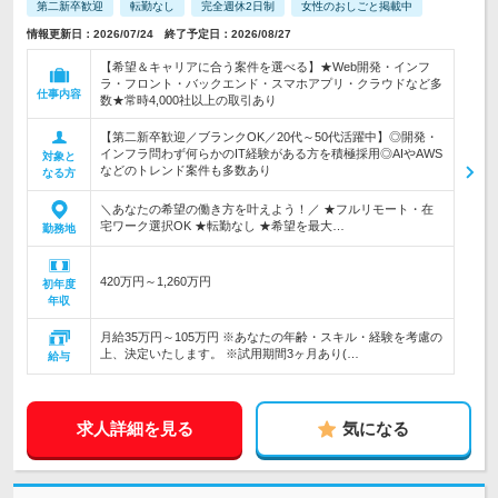
第二新卒歓迎
転勤なし
完全週休2日制
女性のおしごと掲載中
情報更新日：2026/07/24 終了予定日：2026/08/27
【希望＆キャリアに合う案件を選べる】★Web開発・インフ
ラ・フロント・バックエンド・スマホアプリ・クラウドなど多
仕事内容
数★常時4,000社以上の取引あり
【第二新卒歓迎／ブランクOK／20代～50代活躍中】◎開発・
インフラ問わず何らかのIT経験がある方を積極採用◎AIやAWS
対象と
などのトレンド案件も多数あり
なる方
＼あなたの希望の働き方を叶えよう！／ ★フルリモート・在
宅ワーク選択OK ★転勤なし ★希望を最大…
勤務地
420万円～1,260万円
初年度
年収
月給35万円～105万円 ※あなたの年齢・スキル・経験を考慮の
上、決定いたします。 ※試用期間3ヶ月あり(…
給与
求人詳細を見る
気になる