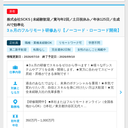
株式会社SCKS | 未経験歓迎／賞与年2回／土日祝休み／年休125日／生成
AIで効率化
3ヵ月のフルリモート研修あり【ノーコード・ローコード開発】
正社員
職種・業種未経験OK
リモートワーク可
学歴不問
第二新卒歓迎
転勤なし
完全週休2日制
女性のおしごと掲載中
情報更新日：2026/07/10 終了予定日：2026/09/10
★3ヵ月の研修でスキルをゼロから学べます！★様々なITシス
テムやアプリを企画・開発します。★実力に合わせてスピード
仕事内容
昇給・昇格ができる体制です！
過去のあなたではなく、未来のポテンシャルを重視！★本気で
変わりたい方、自信とスキルを身に付けたい方は大歓迎！★完
対象と
全未経験入社の先輩多数！
なる方
【研修期間中】 ■本社またはフルリモートオンライン（全国各
地からOK） □本社／東京都渋谷区元代々…
勤務地
350万円～1,000万円
初年度
年収