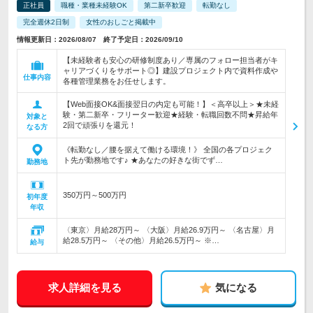
正社員
職種・業種未経験OK
第二新卒歓迎
転勤なし
完全週休2日制
女性のおしごと掲載中
情報更新日：2026/08/07 終了予定日：2026/09/10
【未経験者も安心の研修制度あり／専属のフォロー担当者がキ
ャリアづくりをサポート◎】建設プロジェクト内で資料作成や
仕事内容
各種管理業務をお任せします。
【Web面接OK&面接翌日の内定も可能！】＜高卒以上＞★未経
験・第二新卒・フリーター歓迎★経験・転職回数不問★昇給年
対象と
2回で頑張りを還元！
なる方
《転勤なし／腰を据えて働ける環境！》 全国の各プロジェク
ト先が勤務地です♪ ★あなたの好きな街でず…
勤務地
350万円～500万円
初年度
年収
〈東京〉月給28万円～ 〈大阪〉月給26.9万円～ 〈名古屋〉月
給28.5万円～ 〈その他〉月給26.5万円～ ※…
給与
求人詳細を見る
気になる