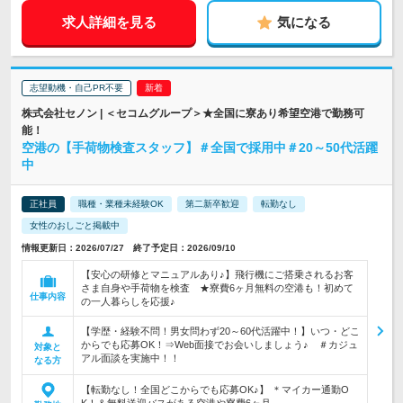
求人詳細を見る
気になる
志望動機・自己PR不要
株式会社セノン | ＜セコムグループ＞★全国に寮あり希望空港で勤務可
能！
空港の【手荷物検査スタッフ】＃全国で採用中＃20～50代活躍
中
正社員
職種・業種未経験OK
第二新卒歓迎
転勤なし
女性のおしごと掲載中
情報更新日：2026/07/27 終了予定日：2026/09/10
【安心の研修とマニュアルあり♪】飛行機にご搭乗されるお客
さま自身や手荷物を検査 ★寮費6ヶ月無料の空港も！初めて
仕事内容
の一人暮らしを応援♪
【学歴・経験不問！男女問わず20～60代活躍中！】いつ・どこ
からでも応募OK！⇒Web面接でお会いしましょう♪ ＃カジュ
対象と
アル面談を実施中！！
なる方
【転勤なし！全国どこからでも応募OK♪】 ＊マイカー通勤O