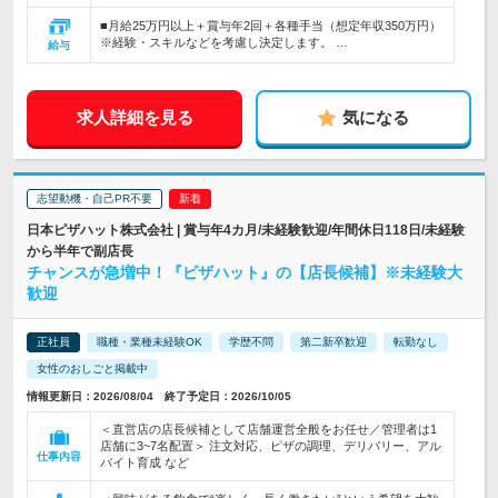
■月給25万円以上＋賞与年2回＋各種手当（想定年収350万円）
※経験・スキルなどを考慮し決定します。 …
給与
求人詳細を見る
気になる
志望動機・自己PR不要
日本ピザハット株式会社 | 賞与年4カ月/未経験歓迎/年間休日118日/未経験
から半年で副店長
チャンスが急増中！『ピザハット』の【店長候補】※未経験大
歓迎
正社員
職種・業種未経験OK
学歴不問
第二新卒歓迎
転勤なし
女性のおしごと掲載中
情報更新日：2026/08/04 終了予定日：2026/10/05
＜直営店の店長候補として店舗運営全般をお任せ／管理者は1
店舗に3~7名配置＞ 注文対応、ピザの調理、デリバリー、アル
仕事内容
バイト育成 など