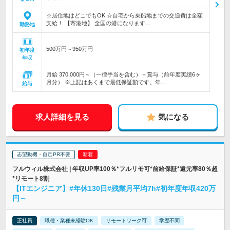
☆居住地はどこでもOK ☆自宅から乗船地までの交通費は全額
支給！ 【寄港地】 全国の港になります…
勤務地
500万円～950万円
初年度
年収
月給 370,000円～（一律手当を含む）＋賞与（前年度実績6ヶ
月分） ※上記はあくまで最低保証額です。年…
給与
求人詳細を見る
気になる
志望動機・自己PR不要
フルウィル株式会社 | 年収UP率100％*フルリモ可*前給保証*還元率80％超
*リモート8割
【ITエンジニア】#年休130日#残業月平均7h#初年度年収420万
円～
正社員
職種・業種未経験OK
リモートワーク可
学歴不問