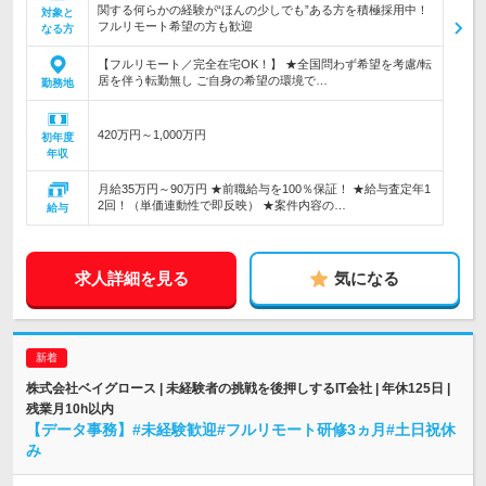
関する何らかの経験が“ほんの少しでも”ある方を積極採用中！
対象と
フルリモート希望の方も歓迎
なる方
【フルリモート／完全在宅OK！】 ★全国問わず希望を考慮/転
居を伴う転勤無し ご自身の希望の環境で…
勤務地
420万円～1,000万円
初年度
年収
月給35万円～90万円 ★前職給与を100％保証！ ★給与査定年1
2回！（単価連動性で即反映） ★案件内容の…
給与
求人詳細を見る
気になる
株式会社ベイグロース | 未経験者の挑戦を後押しするIT会社 | 年休125日 |
残業月10h以内
【データ事務】#未経験歓迎#フルリモート研修3ヵ月#土日祝休
み