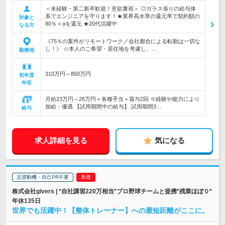
＜未経験・第二新卒歓迎！意欲重視＞ ◎ガラス張りの給与体
系でエンジニアを守ります！★業界高水準の還元率で契約額の
対象と
80％＋αを還元 ★20代活躍中
なる方
《75％の案件がリモートワーク／会社都合による転勤は一切な
し！》 ☆本人のご希望・居住地を考慮し、…
勤務地
310万円～850万円
初年度
年収
月給23万円～26万円＋各種手当＋賞与2回 ※経験や能力により
加給・優遇 【試用期間中の給与】 試用期間3…
給与
求人詳細を見る
気になる
志望動機・自己PR不要
株式会社givers | *自社講習220万相当*プロ野球チームと提携*残業ほぼ０*
年休135日
世界でも活躍中！【整体トレーナー】への最短距離がここに。