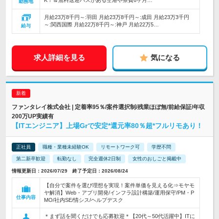
K！＆無料送迎バスがある空港や寮費6ヶ月…
勤務地
月給23万8千円～:羽田 月給23万8千円～:成田 月給23万3千円
～:関西国際 月給22万8千円～:神戸 月給22万5…
給与
求人詳細を見る
気になる
ファンタレイ株式会社 | 定着率95％/案件選択制/残業ほぼ無/前給保証/年収
200万UP実績有
【ITエンジニア】上場Grで安定*還元率80％超*フルリモあり！
正社員
職種・業種未経験OK
リモートワーク可
学歴不問
第二新卒歓迎
転勤なし
完全週休2日制
女性のおしごと掲載中
情報更新日：2026/07/29 終了予定日：2026/08/24
【自分で案件を選び理想を実現！案件単価を見える化⇒モヤモ
ヤ解消】Web・アプリ開発/インフラ設計構築/運用保守/PM・P
仕事内容
MO/社内SE/情シス/ヘルプデスク
＊まず話を聞くだけでも応募歓迎＊【20代～50代活躍中】ITに