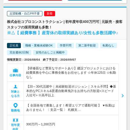
志望動機・自己PR不要
株式会社コプロコンストラクション | 初年度年収400万円可│元販売・接客
スタッフの採用実績も多数！
※△【 経費事務 】産育休の取得実績あり/女性も多数活躍中♪
正社員
職種・業種未経験OK
学歴不問
第二新卒歓迎
転勤なし
完全週休2日制
女性のおしごと掲載中
情報更新日：2026/08/04 終了予定日：2026/09/07
【研修面など豊富なサポートあり】建設プロジェクトにおける
経費業務を中心に事務全般をお任せします ☆年休125日 ☆転勤
仕事内容
なし
【20～30代活躍中｜未経験歓迎ポジション｜スキル不問】◆基
本的なPCスキル&普通自動車免許をお持ちの方歓迎<スピード
対象と
入社可> ※高卒以上
なる方
【 全国各地で募集します！希望エリアで通勤可能 】 ▼転勤は
ありません！ 〈 支店一覧 〉 札幌支…
勤務地
300万円～1,200万円
初年度
年収