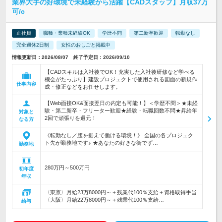
業界大手の好環境で未経験から活躍【CADスタッフ】月収37万
可/c
正社員
職種・業種未経験OK
学歴不問
第二新卒歓迎
転勤なし
完全週休2日制
女性のおしごと掲載中
情報更新日：2026/08/07 終了予定日：2026/09/10
【CADスキルは入社後でOK！充実した入社後研修など学べる
機会がたっぷり】建設プロジェクトで使用される図面の新規作
仕事内容
成・修正などをお任せします。
【Web面接OK&面接翌日の内定も可能！】＜学歴不問＞★未経
験・第二新卒・フリーター歓迎★経験・転職回数不問★昇給年
対象と
2回で頑張りを還元！
なる方
《転勤なし／腰を据えて働ける環境！》 全国の各プロジェク
ト先が勤務地です♪ ★あなたの好きな街でず…
勤務地
280万円～500万円
初年度
年収
〈東京〉月給23万8000円～＋残業代100％支給＋資格取得手当
〈大阪〉月給22万8000円～＋残業代100％支給…
給与