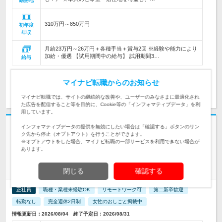
勤務地
310万円～850万円
初年度
年収
月給23万円～26万円＋各種手当＋賞与2回 ※経験や能力により
加給・優遇 【試用期間中の給与】 試用期間3…
給与
マイナビ転職からのお知らせ
求人詳細を見る
気になる
マイナビ転職では、サイトの継続的な改善や、ユーザーのみなさまに最適化され
た広告を配信すること等を目的に、Cookie等の「インフォマティブデータ」を利
用しています。
志望動機・自己PR不要
インフォマティブデータの提供を無効にしたい場合は「確認する」ボタンのリン
ク先から停止（オプトアウト）を行うことができます。
株式会社スタッフサービス | ＜20代女性活躍中＞髪型自由★ネイルOK★
※オプトアウトをした場合、マイナビ転職の一部サービスを利用できない場合が
土日祝休み★残業なし
あります。
在宅OK★ムリなく自然に英語力が身につく♪【英文事務】服装
自由
閉じる
確認する
正社員
職種・業種未経験OK
リモートワーク可
第二新卒歓迎
転勤なし
完全週休2日制
女性のおしごと掲載中
情報更新日：2026/08/04 終了予定日：2026/08/31