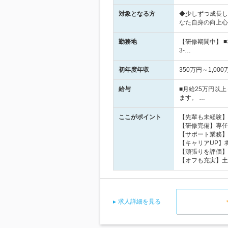
対象となる方
◆少しずつ成長し
なた自身の向上心
勤務地
【研修期間中】 
3-…
初年度年収
350万円～1,000
給与
■月給25万円以
ます。 …
ここがポイント
【先輩も未経験】
【研修完備】専任
【サポート業務】
【キャリアUP】
【頑張りを評価】
【オフも充実】土
求人詳細を見る