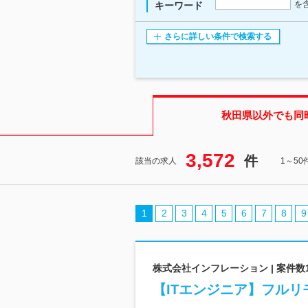
を
キーワード
さらに詳しい条件で検索する
秋田県
以外でも同
3,572
件
該当の求人
1～5
1
2
3
4
5
6
7
8
9
株式会社インフレーション | 案件数1
【ITエンジニア】フル