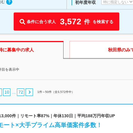
含む
特に指定しない
初年度年収
3,572
件
条件に合う求人
を検索する
時に募集中の求人
秋田県
のみ
0件目を表示中
10
72
…
1
件～
50
件（全
3,572
件中）
3,000件｜リモート率87%｜年休130日｜平均188万円年収UP
リモート×大手プライム高単価案件多数！