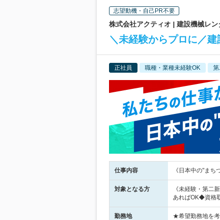
志望動機・自己PR不要
株式会社アクティオ | 建設機械レ
＼未経験からプロに／建
正社員
職種・業種未経験OK
第
仕事内容
《日本中の"まち
対象となる方
《未経験・第二新
あればOK◆資格
勤務地
★希望勤務地を考慮