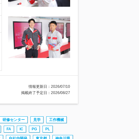
情報更新日：2026/07/10
掲載終了予定日：2026/08/27
研修センター
見学
工作機械
FA
IC
PG
PL
体
自社内開発
東京都
神奈川県