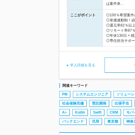
は案件単…
ここがポイント
◎100％希望案
◎単価連動制！頑
◎還元率82％以
◎リモート率87
◎年休130日 ×
◎専任担当サポー
求人詳細を見る
関連キーワード
PM
システムエンジニア
ソリューシ
社会保険完備
受託開発
出張手当
A+
Kotlin
Swift
CRM
モバ
バックエンド
汎用
東京都
神奈