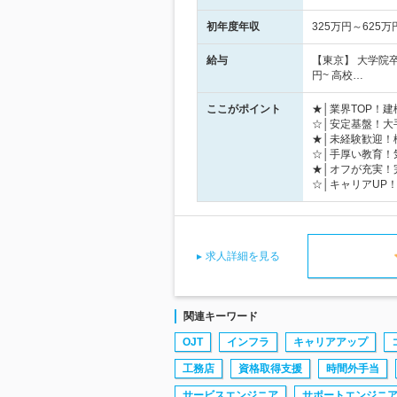
初年度年収
325万円～625万
給与
【東京】 大学院卒／
円~ 高校…
ここがポイント
★│業界TOP！
☆│安定基盤！大
★│未経験歓迎！
☆│手厚い教育！
★│オフが充実！
☆│キャリアUP
求人詳細を見る
関連キーワード
OJT
インフラ
キャリアアップ
工務店
資格取得支援
時間外手当
サービスエンジニア
サポートエンジニ