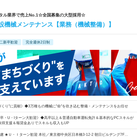
ンタル業界で売上No.1☆全国募集の大型採用☆
設機械メンテナンス【業務（機械整備）】
二新卒歓迎
完全週休2日制
づくり"に貢献》◆3万種もの機械に"命"を吹き込む整備・メンテナンスをお任せ
卒・U・Iターン大歓迎》◆高卒以上＆普通自動車運転免許＆基本的なPCスキルが
取得支援＆報奨金ありでスキルも収入もUP
 ★Ｕ・Ｉターン歓迎 本社／東京都中央区日本橋3-12-2 朝日ビルヂング7F…