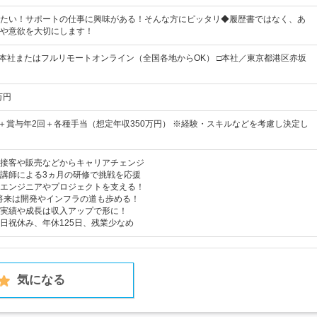
たい！サポートの仕事に興味がある！そんな方にピッタリ◆履歴書ではなく、あ
や意欲を大切にします！
■本社またはフルリモートオンライン（全国各地からOK） □本社／東京都港区赤坂
万円
上＋賞与年2回＋各種手当（想定年収350万円） ※経験・スキルなどを考慮し決定し
接客や販売などからキャリアチェンジ
講師による3ヵ月の研修で挑戦を応援
エンジニアやプロジェクトを支える！
将来は開発やインフラの道も歩める！
実績や成長は収入アップで形に！
日祝休み、年休125日、残業少なめ
気になる