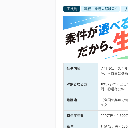
正社員
職種・業種未経験OK
リ
仕事内容
入社後は、スキル
件から自由に参画
対象となる方
■エンジニアとし
問 ◎選考はWE
勤務地
【全国の拠点で積
ェクト…
初年度年収
550万円～1,300
給与
月給42万円～1