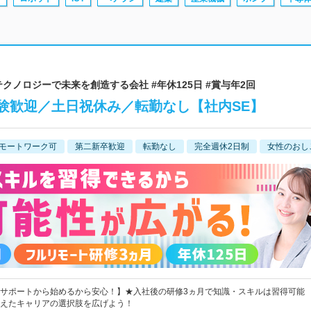
テクノロジーで未来を創造する会社 #年休125日 #賞与年2回
験歓迎／土日祝休み／転勤なし【社内SE】
モートワーク可
第二新卒歓迎
転勤なし
完全週休2日制
女性のおし
サポートから始めるから安心！】★入社後の研修3ヵ月で知識・スキルは習得可能
えたキャリアの選択肢を広げよう！