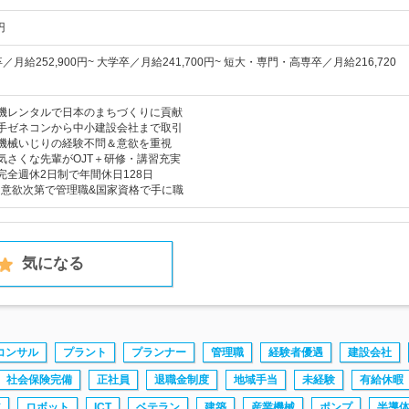
円
月給252,900円~ 大学卒／月給241,700円~ 短大・専門・高専卒／月給216,720
建機レンタルで日本のまちづくりに貢献
手ゼネコンから中小建設会社まで取引
機械いじりの経験不問＆意欲を重視
気さくな先輩がOJT＋研修・講習充実
完全週休2日制で年間休日128日
！意欲次第で管理職&国家資格で手に職
気になる
コンサル
プラント
プランナー
管理職
経験者優遇
建設会社
社会保険完備
正社員
退職金制度
地域手当
未経験
有給休暇
ア
ロボット
ICT
ベテラン
建築
産業機械
ポンプ
半導