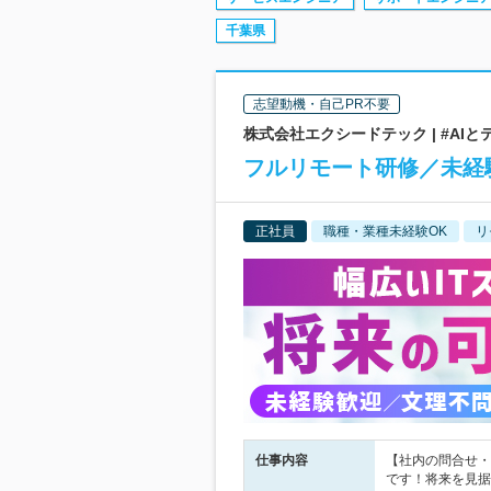
千葉県
志望動機・自己PR不要
株式会社エクシードテック | #AIと
フルリモート研修／未経
正社員
職種・業種未経験OK
リ
仕事内容
【社内の問合せ・
です！将来を見据