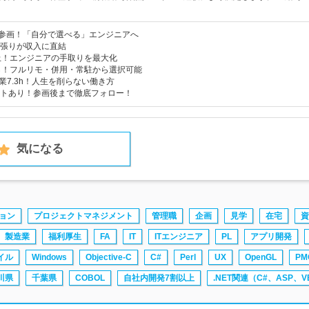
件参画！「自分で選べる」エンジニアへ
張りが収入に直結
上！エンジニアの手取りを最大化
％！フルリモ・併用・常駐から選択可能
 残業7.3h！人生を削らない働き方
トあり！参画後まで徹底フォロー！
気になる
ョン
プロジェクトマネジメント
管理職
企画
見学
在宅
資
製造業
福利厚生
FA
IT
ITエンジニア
PL
アプリ開発
イル
Windows
Objective-C
C#
Perl
UX
OpenGL
PM
川県
千葉県
COBOL
自社内開発7割以上
.NET関連（C#、ASP、