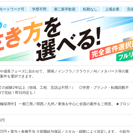
モートワーク可
学歴不問
第二新卒歓迎
転勤なし
上場企業
完
や成長フェーズに合わせて、 開発／インフラ／クラウド／AI／メタバース等の案
案件を選択できます。
ての経験2年以上（領域、工程、言語は不問！） ◎学歴・ブランク・転職回数不
Bで完結！即日内定も！
極採用中】 一都三県／関西／九州／東海を中心に全国の案件をご用意。 ★プロジ
万円
50万円＋賞与＋各種手当 ※前職給与保証／スキル・経験により決定します。 ※給与