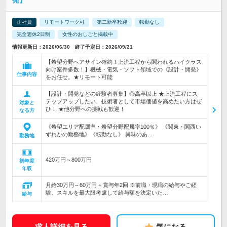
発】
正社員
リモートワーク可
第二新卒歓迎
転勤なし
完全週休2日制
女性のおしごと掲載中
情報更新日：2026/06/30 終了予定日：2026/09/21
【希望分野へアサイン確約！上流工程から関われるハイクラス
向け案件多数！】機械・電気・ソフト領域での《設計・開発》
仕事内容
をお任せ。★リモート可能
【設計・開発などの経験者募集】◎高卒以上 ★上流工程にス
テップアップしたい、技術者として市場価値を高めたい方はぜ
対象と
ひ！ ★他分野への挑戦も歓迎！
なる方
《希望エリア配属率・希望分野配属率100％》 《関東・関西い
ずれかの勤務地》《転勤なし》 興味のあ…
勤務地
420万円～800万円
初年度
年収
月給30万円～60万円 + 賞与年2回 ※前職・現職の給与やご経
験、スキルを最大限考慮して給与額を決定いた…
給与
求人詳細を見る
気になる