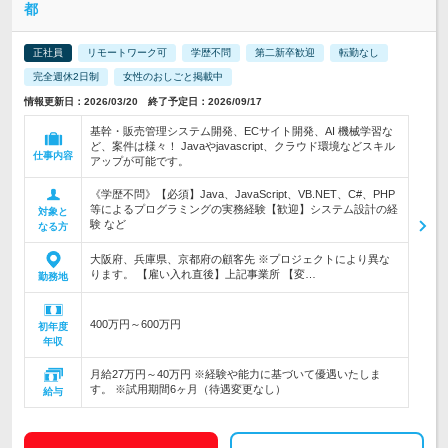
都
正社員
リモートワーク可
学歴不問
第二新卒歓迎
転勤なし
完全週休2日制
女性のおしごと掲載中
情報更新日：2026/03/20 終了予定日：2026/09/17
基幹・販売管理システム開発、ECサイト開発、AI 機械学習な
ど、案件は様々！ Javaやjavascript、クラウド環境などスキル
仕事内容
アップが可能です。
《学歴不問》【必須】Java、JavaScript、VB.NET、C#、PHP
等によるプログラミングの実務経験【歓迎】システム設計の経
対象と
験 など
なる方
大阪府、兵庫県、京都府の顧客先 ※プロジェクトにより異な
ります。 【雇い入れ直後】上記事業所 【変…
勤務地
400万円～600万円
初年度
年収
月給27万円～40万円 ※経験や能力に基づいて優遇いたしま
す。 ※試用期間6ヶ月（待遇変更なし）
給与