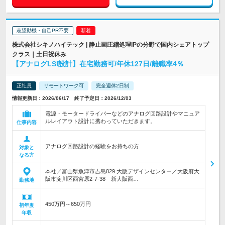
志望動機・自己PR不要
株式会社シキノハイテック | 静止画圧縮処理IPの分野で国内シェアトップ
クラス｜土日祝休み
【アナログLSI設計】在宅勤務可/年休127日/離職率4％
正社員
リモートワーク可
完全週休2日制
情報更新日：2026/06/17 終了予定日：2026/12/03
電源・モータードライバーなどのアナログ回路設計やマニュア
ルレイアウト設計に携わっていただきます。
仕事内容
アナログ回路設計の経験をお持ちの方
対象と
なる方
本社／富山県魚津市吉島829 大阪デザインセンター／大阪府大
阪市淀川区西宮原2-7-38 新大阪西…
勤務地
450万円～650万円
初年度
年収