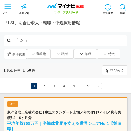
メニュー
会員登録
閲覧履歴
検索
「LSI」を含む求人・転職・中途採用情報
「LSI」
勤務地
職種
年収
特徴
条件変更
1,051
1
50
件中
-
件
並び替え
1
2
3
4
5
22
…
東洋合成工業株式会社 | 東証スタンダード上場／年間休日125日／賞与実
績5.4～6ヶ月分
平均年収709万円｜半導体業界を支える世界シェアNo.1【製造
職】