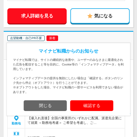
求人詳細を見る
気になる
志望動機・自己PR不要
株式会社メイテック | プライム上場企業グループ/定年後雇用延長制度有
マイナビ転職からのお知らせ
ロケット開発の【機械設計】
マイナビ転職では、サイトの継続的な改善や、ユーザーのみなさまに最適化され
た広告を配信すること等を目的に、Cookie等の「インフォマティブデータ」を利
正社員
完全週休2日制
用しています。
情報更新日：2026/08/05 終了予定日：2026/12/31
インフォマティブデータの提供を無効にしたい場合は「確認する」ボタンのリン
ク先から停止（オプトアウト）を行うことができます。
高さ3m程の単段式ロケット実証機の構造設計業務
※オプトアウトをした場合、マイナビ転職の一部サービスを利用できない場合が
仕事内容
あります。
CATIA、Fusion360等での機械設計や解析経験をお持ちの方
対象と
閉じる
確認する
なる方
【雇入れ直後】全国の事業所のいずれかに配属。派遣先企業に
て就業 ＜勤務地考慮＞ ご希望を考慮し、ご…
勤務地