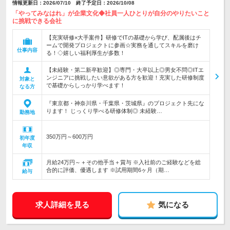
情報更新日：2026/07/10 終了予定日：2026/10/08
「やってみなはれ」が企業文化◆社員一人ひとりが自分のやりたいこと
に挑戦できる会社
【充実研修×大手案件】研修でITの基礎から学び、配属後はチ
ームで開発プロジェクトに参画☆実務を通してスキルを磨け
仕事内容
る！◇嬉しい福利厚生が多数！
【未経験・第二新卒歓迎】◎専門・大卒以上◎男女不問◎ITエ
ンジニアに挑戦したい意欲がある方を歓迎！充実した研修制度
対象と
で基礎からしっかり学べます！
なる方
『東京都・神奈川県・千葉県・茨城県』のプロジェクト先にな
ります！ じっくり学べる研修体制◎ 未経験…
勤務地
350万円～600万円
初年度
年収
月給24万円～＋その他手当＋賞与 ※入社前のご経験などを総
合的に評価、優遇します ※試用期間6ヶ月（期…
給与
求人詳細を見る
気になる