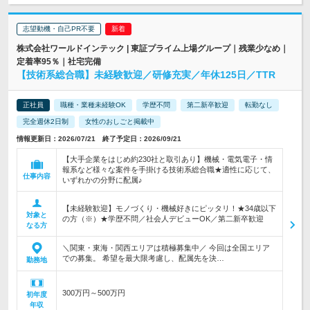
志望動機・自己PR不要
株式会社ワールドインテック | 東証プライム上場グループ｜残業少なめ｜
定着率95％｜社宅完備
【技術系総合職】未経験歓迎／研修充実／年休125日／TTR
正社員
職種・業種未経験OK
学歴不問
第二新卒歓迎
転勤なし
完全週休2日制
女性のおしごと掲載中
情報更新日：2026/07/21 終了予定日：2026/09/21
【大手企業をはじめ約230社と取引あり】機械・電気電子・情
報系など様々な案件を手掛ける技術系総合職★適性に応じて、
仕事内容
いずれかの分野に配属♪
【未経験歓迎】モノづくり・機械好きにピッタリ！★34歳以下
対象と
の方（※）★学歴不問／社会人デビューOK／第二新卒歓迎
なる方
＼関東・東海・関西エリアは積極募集中／ 今回は全国エリア
での募集。 希望を最大限考慮し、配属先を決…
勤務地
300万円～500万円
初年度
年収