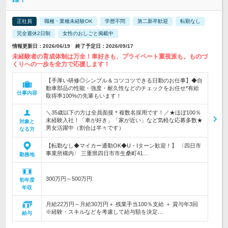
正社員
職種・業種未経験OK
学歴不問
第二新卒歓迎
転勤なし
完全週休2日制
女性のおしごと掲載中
情報更新日：2026/06/19 終了予定日：2026/09/17
未経験者の育成体制は万全！車好きも、プライベート重視派も。ものづ
くりへの一歩を全力で応援します！
【手厚い研修◎シンプル＆コツコツできる日勤のお仕事】◆自
動車部品の性能・強度・耐久性などのチェックをお任せ*有給
仕事内容
取得率100%の先輩もいます！
＼35歳以下の方は全員面接＊複数名採用です！／★ほぼ100％
未経験入社！「車が好き」「家が近い」など気軽な応募多数★
対象と
男女活躍中（割合は半々です）
なる方
【転勤なし◆マイカー通勤OK◆U・Iターン歓迎！】 〈四日市
事業所構内〉 三重県四日市市生桑町41…
勤務地
300万円～500万円
初年度
年収
月給22万円～月給30万円＋ 残業手当100％支給 ＋ 賞与年3回
※経験・スキルなどを考慮して給与額を決定…
給与