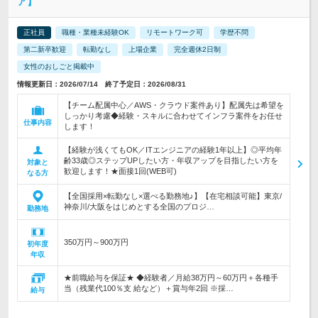
ア】
正社員
職種・業種未経験OK
リモートワーク可
学歴不問
第二新卒歓迎
転勤なし
上場企業
完全週休2日制
女性のおしごと掲載中
情報更新日：2026/07/14 終了予定日：2026/08/31
【チーム配属中心／AWS・クラウド案件あり】配属先は希望を
しっかり考慮◆経験・スキルに合わせてインフラ案件をお任せ
仕事内容
します！
【経験が浅くてもOK／ITエンジニアの経験1年以上】◎平均年
齢33歳◎ステップUPしたい方・年収アップを目指したい方を
対象と
歓迎します！★面接1回(WEB可)
なる方
【全国採用×転勤なし×選べる勤務地♪】【在宅相談可能】東京/
神奈川/大阪をはじめとする全国のプロジ…
勤務地
350万円～900万円
初年度
年収
★前職給与を保証★ ◆経験者／月給38万円～60万円＋各種手
当（残業代100％支 給など）＋賞与年2回 ※採…
給与