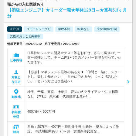
職からの入社実績あり
【初級エンジニア】★リーダー職★年休129日～★賞与5.3ヶ月
分
正社員
リモートワーク可
学歴不問
転勤なし
完全週休2日制
女性のおしごと掲載中
情報更新日：2026/06/12 終了予定日：2026/12/03
IT案件のシステム開発やテスト等をお任せ。さらに将来のリー
ダー候補として、チーム内2～3名のメンバー管理も担っていた
仕事内容
だきます。
【必須】マネジメント経験のある方★「仲間と一緒に、スター
トし、楽しく働きたい」「自分にできるか、じっくり話した
対象と
い」…という方はぜひ当社へ♪
なる方
埼玉、千葉、東京、神奈川、愛知の各クライアント先 ※転勤
なし 【本社】 東京都千代田区富士見2-4…
勤務地
400万円～500万円
初年度
年収
月給：20万円～40万円＋時間外手当 ※経験・能力によって決
定。 ※試用期間あり（3ヶ月：労働条件変更な…
給与