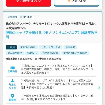
志望動機・自己PR不要
株式会社アスパーク | ★リモート/フレックス案件あり★賞与3.5ヶ月あり
★家賃補助95％
理想のキャリアを描ける【モノづくりエンジニア】経験年数不
問
正社員
業種未経験OK
リモートワーク可
学歴不問
第二新卒歓迎
転勤なし
完全週休2日制
女性のおしごと掲載中
情報更新日：2026/08/03 終了予定日：2026/10/01
【理想のエンジニアキャリアを描けるようアシストします！】
最先端の案件多数！機械系、電気・電子系、組み込みソフトウ
仕事内容
ェア系などに関われます
＼経験が浅い方、 ブランクがある方も、まずはご相談くださ
い！／【何らかのエンジニア経験がある方／設計開発経験者歓
対象と
迎】★技術を磨くのに最適！
なる方
【一部リモート案件あり＆家賃95%補助あり】U・Iターンも歓
迎！ 配属は各エリアのプロジェクト先！…
勤務地