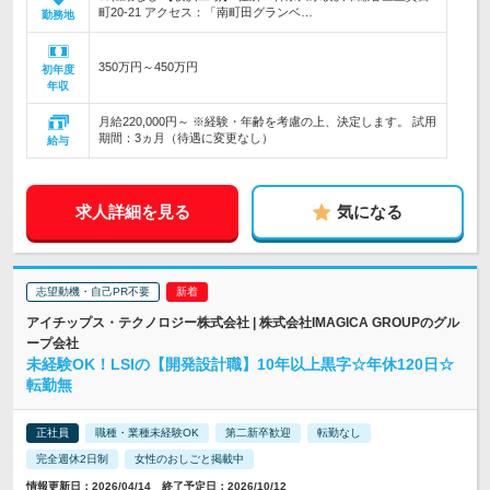
町20-21 アクセス：「南町田グランベ…
勤務地
350万円～450万円
初年度
年収
月給220,000円～ ※経験・年齢を考慮の上、決定します。 試用
期間：3ヵ月（待遇に変更なし）
給与
求人詳細を見る
気になる
志望動機・自己PR不要
アイチップス・テクノロジー株式会社 | 株式会社IMAGICA GROUPのグル
ープ会社
未経験OK！LSIの【開発設計職】10年以上黒字☆年休120日☆
転勤無
正社員
職種・業種未経験OK
第二新卒歓迎
転勤なし
完全週休2日制
女性のおしごと掲載中
情報更新日：2026/04/14 終了予定日：2026/10/12