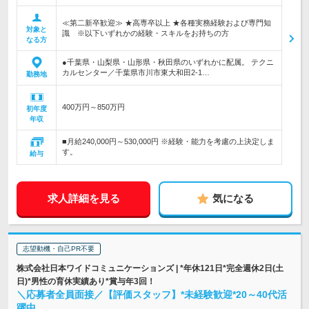
≪第二新卒歓迎≫ ★高専卒以上 ★各種実務経験および専門知
対象と
識 ※以下いずれかの経験・スキルをお持ちの方
なる方
●千葉県・山梨県・山形県・秋田県のいずれかに配属。 テクニ
カルセンター／千葉県市川市東大和田2-1…
勤務地
400万円～850万円
初年度
年収
■月給240,000円～530,000円 ※経験・能力を考慮の上決定しま
す。
給与
求人詳細を見る
気になる
志望動機・自己PR不要
株式会社日本ワイドコミュニケーションズ | *年休121日*完全週休2日(土
日)*男性の育休実績あり*賞与年3回！
＼応募者全員面接／【評価スタッフ】*未経験歓迎*20～40代活
躍中