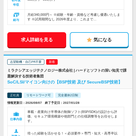
初年度
年収
月給340,000円～ ※経験・年齢・資格など考慮し優遇いたしま
す ※試用期間なし 2026年度より、これまで…
給与
求人詳細を見る
気になる
志望動機・自己PR不要
ミラクシアエッジテクノロジー株式会社 | ハードとソフトの深い知見で課
題解決する技術者集団
SoC/LSI/マイコン向けの【BSP技術 及び SecureBSP技術】
正社員
リモートワーク可
完全週休2日制
情報更新日：2026/08/07 終了予定日：2027/01/28
車載・産業向け半導体の制御ソフト(BSP/SDK)の設計から評
価、セキュア環境構築や他部門との仕様調整等をお任せしま
仕事内容
す。
培った経験を活かせる！＜必須要件＞専門・短大・高専卒以