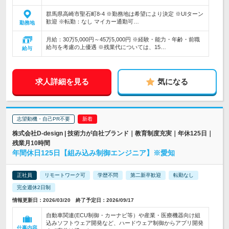
群馬県高崎市聖石町8-4 ※勤務地は希望により決定 ※UIターン
歓迎 ※転勤：なし マイカー通勤可…
勤務地
月給：30万5,000円～45万5,000円 ※経験・能力・年齢・前職
給与を考慮の上優遇 ※残業代については、15…
給与
求人詳細を見る
気になる
志望動機・自己PR不要
株式会社D-design | 技術力が自社ブランド｜教育制度充実｜年休125日｜
残業月10時間
年間休日125日【組み込み制御エンジニア】※愛知
正社員
リモートワーク可
学歴不問
第二新卒歓迎
転勤なし
完全週休2日制
情報更新日：2026/03/20 終了予定日：2026/09/17
自動車関連(ECU制御・カーナビ等）や産業・医療機器向け組
込みソフトウェア開発など、ハードウェア制御からアプリ開発
仕事内容