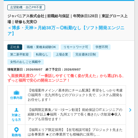
志望動機・自己PR不要
ジャパニアス株式会社 | 前職給与保証｜年間休日128日｜東証グロース上
場｜研修も充実◎
＜博多・天神＞月給38万～◎転勤なし【ソフト開発エンジニ
ア】
正社員
職種・業種未経験OK
リモートワーク可
学歴不問
第二新卒歓迎
転勤なし
上場企業
完全週休2日制
女性のおしごと掲載中
情報更新日：2026/08/07 終了予定日：2026/09/07
＼面接満足度◎／「一番話しやすくて働く姿が見えた」から選ばれる、
ずっと福岡で安心の開発エンジニア！
【地場案件メイン／基本的にチーム配属】希望をしっかり考慮
◎福岡市・北九州市などのプロジェクト先で、システム開発を
仕事内容
お任せします！
【福岡限定募集／U・Iターン歓迎】前給保証◎ITエンジニアの
経験1年以上◆福岡・九州エリアで長く働きたい方歓迎◆収入
対象と
アップも目指せます！
なる方
【福岡エリア限定採用】【在宅相談可能】プロジェクト先また
は各事業所 ★どの事業所でも積極的に採用し…
勤務地