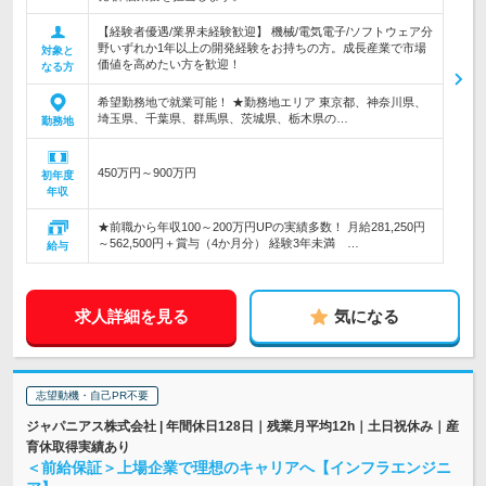
【経験者優遇/業界未経験歓迎】 機械/電気電子/ソフトウェア分
野いずれか1年以上の開発経験をお持ちの方。成長産業で市場
対象と
価値を高めたい方を歓迎！
なる方
希望勤務地で就業可能！ ★勤務地エリア 東京都、神奈川県、
埼玉県、千葉県、群馬県、茨城県、栃木県の…
勤務地
450万円～900万円
初年度
年収
★前職から年収100～200万円UPの実績多数！ 月給281,250円
～562,500円＋賞与（4か月分） 経験3年未満 …
給与
求人詳細を見る
気になる
志望動機・自己PR不要
ジャパニアス株式会社 | 年間休日128日｜残業月平均12h｜土日祝休み｜産
育休取得実績あり
＜前給保証＞上場企業で理想のキャリアへ【インフラエンジニ