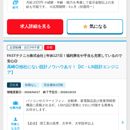
月給:23万円 ※経験・年齢・能力を考慮して提示金額以上の支
給も可能です。 ※試用期間：3ヵ月（待遇同一）
給与
求人詳細を見る
気になる
志望動機・自己PR不要
FASTテクニカ株式会社 | 年休127日！福利厚生や手当も充実しているので
安心◎
高崎◎他社にない設計ノウハウあり！【IC・LSI設計エンジニ
ア】
正社員
転勤なし
完全週休2日制
情報更新日：2026/04/17 終了予定日：2026/10/15
パソコンやスマートフォン、自動車、家電製品及び産業用精密
機器に搭載されるIC、LSIの設計業務とそれに付随する業務を
仕事内容
お任せします。
【必須】 理工系の高専、大学卒、大学院卒以上
対象と
なる方