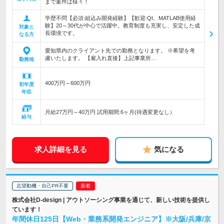
まで案件は様々！
学歴不問【必須:組込み開発経験】【歓迎:Qt、MATLAB使用経
験】20～30代が中心で活躍中。教育制度も充実し、安定した成
対象と
長環境です。
なる方
愛知県内のクライアント先での勤務となります。 ※希望を考
慮いたします。 【雇入れ直後】上記事業所…
勤務地
400万円～600万円
初年度
年収
月給27万円～40万円 試用期間:6ヶ月(待遇変更なし）
給与
求人詳細を見る
気になる
志望動機・自己PR不要
株式会社D-design | アウトソーシング事業を通じて、新しい技術を提供し
ています！
年間休日125日【Web・業務系開発エンジニア】※大阪/兵庫/京