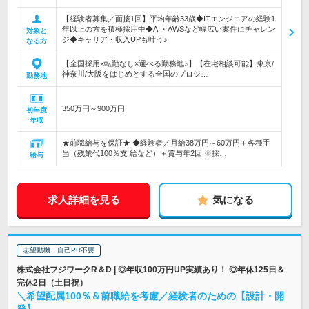
【経験者募集／面接1回】平均年齢33歳◆ITエンジニアの経験1
年以上の方を積極採用中◆AI・AWSなど幅広い案件にチャレン
対象と
ジ◆キャリア・収入UPも叶う♪
なる方
【全国採用×転勤なし×選べる勤務地♪】【在宅相談可能】東京/
神奈川/大阪をはじめとする全国のプロジ…
勤務地
350万円～900万円
初年度
年収
★前職給与を保証★ ◆経験者／月給38万円～60万円＋各種手
当（残業代100％支 給など）＋賞与年2回 ※採…
給与
求人詳細を見る
気になる
志望動機・自己PR不要
株式会社フジワークR＆D | ◎年収100万円UP実績あり！ ◎年休125日＆
完休2日（土日祝）
＼希望配属100％＆前職給を考慮／経験者のための【設計・開