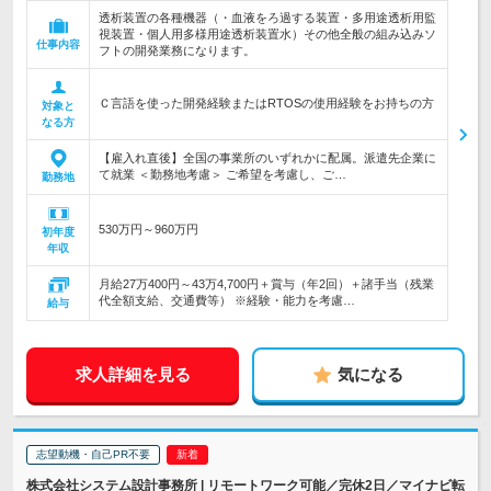
透析装置の各種機器（・血液をろ過する装置・多用途透析用監
視装置・個人用多様用途透析装置水）その他全般の組み込みソ
仕事内容
フトの開発業務になります。
Ｃ言語を使った開発経験またはRTOSの使用経験をお持ちの方
対象と
なる方
【雇入れ直後】全国の事業所のいずれかに配属。派遣先企業に
て就業 ＜勤務地考慮＞ ご希望を考慮し、ご…
勤務地
530万円～960万円
初年度
年収
月給27万400円～43万4,700円＋賞与（年2回）＋諸手当（残業
代全額支給、交通費等） ※経験・能力を考慮…
給与
求人詳細を見る
気になる
志望動機・自己PR不要
株式会社システム設計事務所 | リモートワーク可能／完休2日／マイナビ転