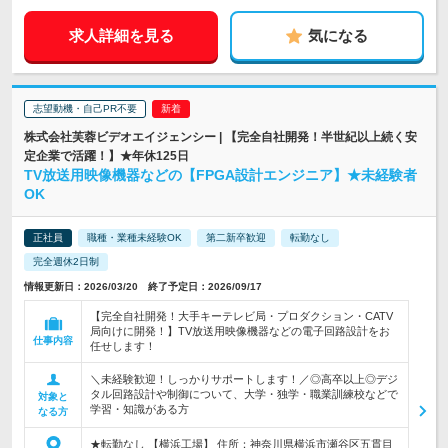
求人詳細を見る
気になる
志望動機・自己PR不要
株式会社芙蓉ビデオエイジェンシー | 【完全自社開発！半世紀以上続く安
定企業で活躍！】★年休125日
TV放送用映像機器などの【FPGA設計エンジニア】★未経験者
OK
正社員
職種・業種未経験OK
第二新卒歓迎
転勤なし
完全週休2日制
情報更新日：2026/03/20 終了予定日：2026/09/17
【完全自社開発！大手キーテレビ局・プロダクション・CATV
局向けに開発！】TV放送用映像機器などの電子回路設計をお
仕事内容
任せします！
＼未経験歓迎！しっかりサポートします！／◎高卒以上◎デジ
タル回路設計や制御について、大学・独学・職業訓練校などで
対象と
学習・知識がある方
なる方
★転勤なし 【横浜工場】 住所：神奈川県横浜市瀬谷区五貫目