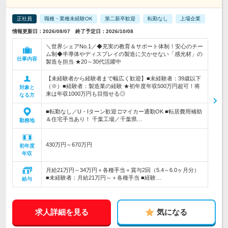
正社員
職種・業種未経験OK
第二新卒歓迎
転勤なし
上場企業
情報更新日：2026/08/07 終了予定日：2026/10/08
＼世界シェアNo.1／◆充実の教育＆サポート体制！安心のチー
ム制◆半導体やディスプレイの製造に欠かせない「感光材」の
仕事内容
製造を担当 ★20～30代活躍中
【未経験者から経験者まで幅広く歓迎】■未経験者：39歳以下
（※）■経験者：製造業の経験 ★初年度年収500万円超可！将
対象と
来は年収1000万円も目指せる◎
なる方
■転勤なし／U・Iターン歓迎 □マイカー通勤OK ■転居費用補助
＆住宅手当あり！ 千葉工場／千葉県…
勤務地
430万円～670万円
初年度
年収
月給21万円～34万円＋各種手当＋賞与2回（5.4～6.0ヶ月分）
■未経験者：月給21万円～＋各種手当 ■経験…
給与
求人詳細を見る
気になる