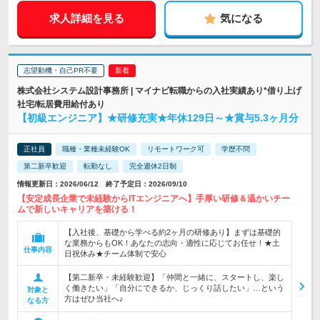
求人詳細を見る
気になる
志望動機・自己PR不要
株式会社システム設計事務所 | マイナビ転職からの入社実績あり*借り上げ
社宅/転居費用給付あり
【初級エンジニア】★研修充実★年休129日～★賞与5.3ヶ月分
正社員
職種・業種未経験OK
リモートワーク可
学歴不問
第二新卒歓迎
転勤なし
完全週休2日制
情報更新日：2026/06/12 終了予定日：2026/09/10
【安定成長企業で未経験からITエンジニアへ】手厚い研修＆温かいチー
ムで新しいキャリアを築ける！
【入社後、基礎から学べる約2ヶ月の研修あり】まずは基礎的
な業務からもOK！あなたの志向・適性に応じてお任せ！★土
仕事内容
日祝休み★チーム体制で安心
【第二新卒・未経験歓迎】「仲間と一緒に、スタートし、楽し
く働きたい」「自分にできるか、じっくり話したい」…という
対象と
方はぜひ当社へ♪
なる方