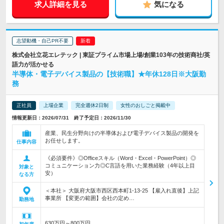
求人詳細を見る
気になる
志望動機・自己PR不要
株式会社立花エレテック | 東証プライム市場上場/創業103年の技術商社/英
語力が活かせる
半導体・電子デバイス製品の【技術職】★年休128日※大阪勤
務
正社員
上場企業
完全週休2日制
女性のおしごと掲載中
情報更新日：2026/07/31 終了予定日：2026/11/30
産業、民生分野向けの半導体および電子デバイス製品の開発を
お任せします。
仕事内容
《必須要件》◎Officeスキル（Word・Excel・PowerPoint）◎
コミュニケーション力◎C言語を用いた業務経験（4年以上目
対象と
安）
なる方
＜本社＞ 大阪府大阪市西区西本町1-13-25 【雇入れ直後】上記
事業所 【変更の範囲】会社の定め…
勤務地
630万円～800万円