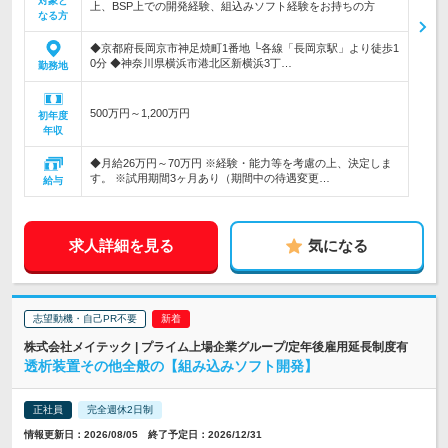
対象と
上、BSP上での開発経験、組込みソフト経験をお持ちの方
なる方
◆京都府長岡京市神足焼町1番地 └各線「長岡京駅」より徒歩1
0分 ◆神奈川県横浜市港北区新横浜3丁…
勤務地
500万円～1,200万円
初年度
年収
◆月給26万円～70万円 ※経験・能力等を考慮の上、決定しま
す。 ※試用期間3ヶ月あり（期間中の待遇変更…
給与
求人詳細を見る
気になる
志望動機・自己PR不要
株式会社メイテック | プライム上場企業グループ/定年後雇用延長制度有
透析装置その他全般の【組み込みソフト開発】
正社員
完全週休2日制
情報更新日：2026/08/05 終了予定日：2026/12/31