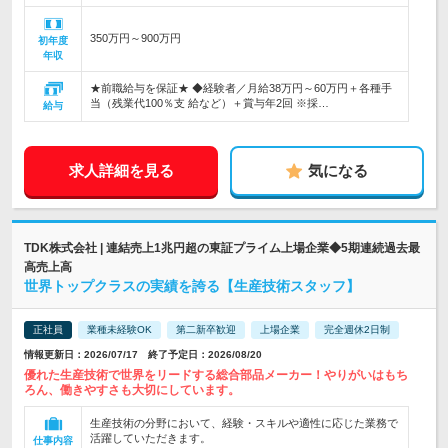
350万円～900万円
初年度
年収
★前職給与を保証★ ◆経験者／月給38万円～60万円＋各種手
当（残業代100％支 給など）＋賞与年2回 ※採…
給与
求人詳細を見る
気になる
TDK株式会社 | 連結売上1兆円超の東証プライム上場企業◆5期連続過去最
高売上高
世界トップクラスの実績を誇る【生産技術スタッフ】
正社員
業種未経験OK
第二新卒歓迎
上場企業
完全週休2日制
情報更新日：2026/07/17 終了予定日：2026/08/20
優れた生産技術で世界をリードする総合部品メーカー！やりがいはもち
ろん、働きやすさも大切にしています。
生産技術の分野において、経験・スキルや適性に応じた業務で
活躍していただきます。
仕事内容