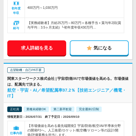
400万円～1,030万円
初年度
年収
【実務経験者】月給25万円～80万円＋各種手当＋賞与年2回(賞
与平均：3.5ヶ月支給) ┗初年度年収430万円…
給与
求人詳細を見る
気になる
志望動機・自己PR不要
関東スターワークス株式会社 | 宇宙/防衛/AIで市場価値を高める。市場価値
は、配属先で決まる。
航空・宇宙・AI／希望配属率97.2％【技術エンジニア／機電・
IT】
正社員
業種未経験OK
第二新卒歓迎
完全週休2日制
情報更新日：2026/07/31 終了予定日：2026/09/10
【市場価値を高める最先端開発】宇宙/防衛/航空/AI/半導体分野
の開発PJへ。人工衛星/ロケット/航空機/ドローン等の設計/開
仕事内容
発/評価業務を担当します。