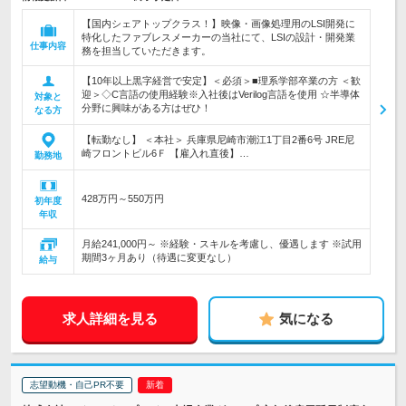
【国内シェアトップクラス！】映像・画像処理用のLSI開発に
特化したファブレスメーカーの当社にて、LSIの設計・開発業
仕事内容
務を担当していただきます。
【10年以上黒字経営で安定】＜必須＞■理系学部卒業の方 ＜歓
迎＞◇C言語の使用経験※入社後はVerilog言語を使用 ☆半導体
対象と
分野に興味がある方はぜひ！
なる方
【転勤なし】 ＜本社＞ 兵庫県尼崎市潮江1丁目2番6号 JRE尼
崎フロントビル6Ｆ 【雇入れ直後】…
勤務地
428万円～550万円
初年度
年収
月給241,000円～ ※経験・スキルを考慮し、優遇します ※試用
期間3ヶ月あり（待遇に変更なし）
給与
求人詳細を見る
気になる
志望動機・自己PR不要