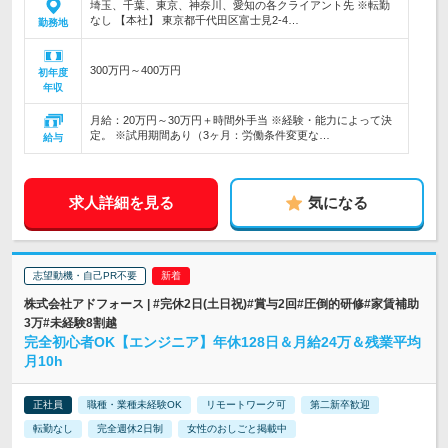
埼玉、千葉、東京、神奈川、愛知の各クライアント先 ※転勤
なし 【本社】 東京都千代田区富士見2-4…
勤務地
300万円～400万円
初年度
年収
月給：20万円～30万円＋時間外手当 ※経験・能力によって決
定。 ※試用期間あり（3ヶ月：労働条件変更な…
給与
求人詳細を見る
気になる
志望動機・自己PR不要
株式会社アドフォース | #完休2日(土日祝)#賞与2回#圧倒的研修#家賃補助
3万#未経験8割越
完全初心者OK【エンジニア】年休128日＆月給24万＆残業平均
月10h
正社員
職種・業種未経験OK
リモートワーク可
第二新卒歓迎
転勤なし
完全週休2日制
女性のおしごと掲載中