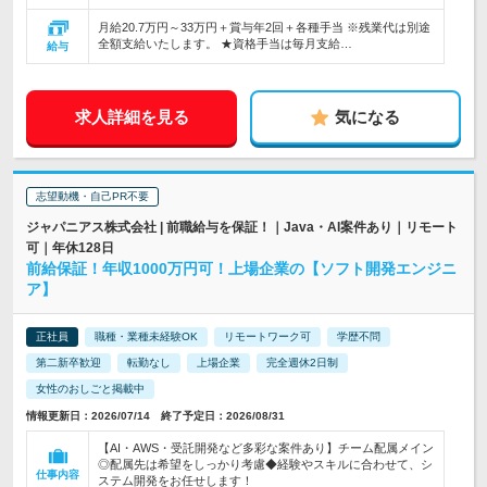
月給20.7万円～33万円＋賞与年2回＋各種手当 ※残業代は別途
全額支給いたします。 ★資格手当は毎月支給…
給与
求人詳細を見る
気になる
志望動機・自己PR不要
ジャパニアス株式会社 | 前職給与を保証！｜Java・AI案件あり｜リモート
可｜年休128日
前給保証！年収1000万円可！上場企業の【ソフト開発エンジニ
ア】
正社員
職種・業種未経験OK
リモートワーク可
学歴不問
第二新卒歓迎
転勤なし
上場企業
完全週休2日制
女性のおしごと掲載中
情報更新日：2026/07/14 終了予定日：2026/08/31
【AI・AWS・受託開発など多彩な案件あり】チーム配属メイン
◎配属先は希望をしっかり考慮◆経験やスキルに合わせて、シ
仕事内容
ステム開発をお任せします！