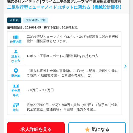
株式会社メイテック | プライム上場企業グループ/定年後雇用延長制度有
二足歩行型ヒューマノイドロボットに関わる【機械設計開発】
正社員
完全週休2日制
情報更新日：2026/08/05 終了予定日：2026/12/31
二足歩行型ヒューマノイドロボット及び操縦装置に関わる機械
設計・開発業務となります。
仕事内容
ロボット工学orロボットの開発経験をお持ちの方
対象と
なる方
【雇入れ直後】全国の事業所のいずれかに配属。派遣先企業に
て就業 ＜勤務地考慮＞ ご希望を考慮し、ご…
勤務地
530万円～960万円
初年度
年収
月給27万400円～43万4,700円＋賞与（年2回）＋諸手当（残業
代全額支給、交通費等） ※経験・能力を考慮…
給与
求人詳細を見る
気になる