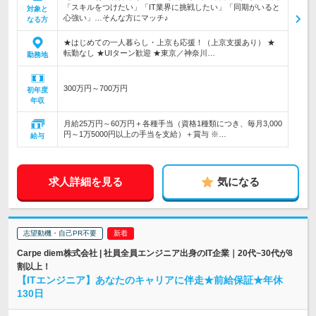
「スキルをつけたい」「IT業界に挑戦したい」「同期がいると
対象と
心強い」…そんな方にマッチ♪
なる方
★はじめての一人暮らし・上京も応援！（上京支援あり） ★
転勤なし ★UIターン歓迎 ★東京／神奈川…
勤務地
300万円～700万円
初年度
年収
月給25万円～60万円＋各種手当（資格1種類につき、毎月3,000
円～1万5000円以上の手当を支給）＋賞与 ※…
給与
求人詳細を見る
気になる
志望動機・自己PR不要
Carpe diem株式会社 | 社員全員エンジニア出身のIT企業｜20代~30代が8
割以上！
【ITエンジニア】あなたのキャリアに伴走★前給保証★年休
130日