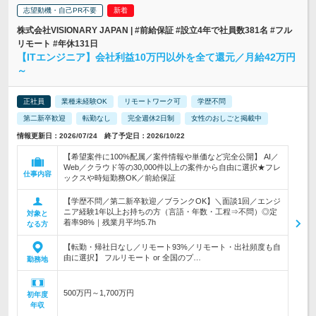
志望動機・自己PR不要
株式会社VISIONARY JAPAN | #前給保証 #設立4年で社員数381名 #フル
リモート #年休131日
【ITエンジニア】会社利益10万円以外を全て還元／月給42万円
～
正社員
業種未経験OK
リモートワーク可
学歴不問
第二新卒歓迎
転勤なし
完全週休2日制
女性のおしごと掲載中
情報更新日：2026/07/24 終了予定日：2026/10/22
【希望案件に100%配属／案件情報や単価など完全公開】 AI／
Web／クラウド等の30,000件以上の案件から自由に選択★フレ
仕事内容
ックスや時短勤務OK／前給保証
【学歴不問／第二新卒歓迎／ブランクOK】＼面談1回／エンジ
ニア経験1年以上お持ちの方（言語・年数・工程⇒不問）◎定
対象と
着率98%｜残業月平均5.7h
なる方
【転勤・帰社日なし／リモート93%／リモート・出社頻度も自
由に選択】 フルリモート or 全国のプ…
勤務地
500万円～1,700万円
初年度
年収