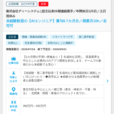
志望動機・自己PR不要
株式会社ディーシステム | 設立以来26期連続黒字／年間休日125日／土日
祝休み
未経験歓迎の【AIエンジニア】賞与8.7カ月分／残業月10h／在
宅可
正社員
職種・業種未経験OK
リモートワーク可
第二新卒歓迎
転勤なし
完全週休2日制
女性のおしごと掲載中
情報更新日：2026/07/24 終了予定日：2026/09/21
【1カ月間の手厚い研修あり！】生成AIを活用し、医薬業界を
中心とした企業向けのアプリ開発を担当します。チームでの参
仕事内容
画だから未経験でも安心！
【未経験・第二新卒歓迎！】生成AIなど最先端技術に挑戦した
い方にぴったり！◆高卒以上 ★経験ゼロ＆他業界からの転職
対象と
者も多数活躍中
なる方
東京23区を中心とした一都三県（東京・神奈川・千葉・埼
玉）・北関東・関西・東海のプロジェクト先での…
勤務地
350万円～420万円
初年度
年収