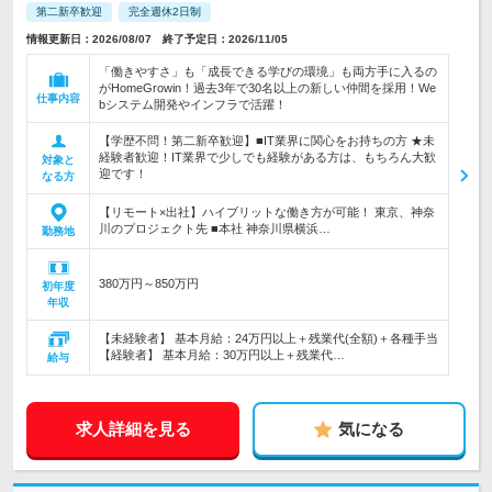
第二新卒歓迎
完全週休2日制
情報更新日：2026/08/07 終了予定日：2026/11/05
「働きやすさ」も「成長できる学びの環境」も両方手に入るの
がHomeGrowin！過去3年で30名以上の新しい仲間を採用！We
仕事内容
bシステム開発やインフラで活躍！
【学歴不問！第二新卒歓迎】■IT業界に関心をお持ちの方 ★未
経験者歓迎！IT業界で少しでも経験がある方は、もちろん大歓
対象と
迎です！
なる方
【リモート×出社】ハイブリットな働き方が可能！ 東京、神奈
川のプロジェクト先 ■本社 神奈川県横浜…
勤務地
380万円～850万円
初年度
年収
【未経験者】 基本月給：24万円以上＋残業代(全額)＋各種手当
【経験者】 基本月給：30万円以上＋残業代…
給与
求人詳細を見る
気になる