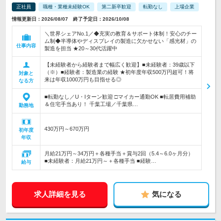
正社員
職種・業種未経験OK
第二新卒歓迎
転勤なし
上場企業
情報更新日：2026/08/07 終了予定日：2026/10/08
＼世界シェアNo.1／◆充実の教育＆サポート体制！安心のチー
ム制◆半導体やディスプレイの製造に欠かせない「感光材」の
仕事内容
製造を担当 ★20～30代活躍中
【未経験者から経験者まで幅広く歓迎】■未経験者：39歳以下
（※）■経験者：製造業の経験 ★初年度年収500万円超可！将
対象と
来は年収1000万円も目指せる◎
なる方
■転勤なし／U・Iターン歓迎 □マイカー通勤OK ■転居費用補助
＆住宅手当あり！ 千葉工場／千葉県…
勤務地
430万円～670万円
初年度
年収
月給21万円～34万円＋各種手当＋賞与2回（5.4～6.0ヶ月分）
■未経験者：月給21万円～＋各種手当 ■経験…
給与
求人詳細を見る
気になる