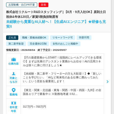
志望動機・自己PR不要
株式会社リクルートR&Dスタッフィング | 【8月・9月入社OK】原則土日
祝休&年休120日／家賃5割負担制度有
未経験から貴重なAI人材へ！【生成AIエンジニア】★研修も充
実/l
正社員
職種・業種未経験OK
リモートワーク可
学歴不問
第二新卒歓迎
完全週休2日制
女性のおしごと掲載中
情報更新日：2026/08/04 終了予定日：2026/09/07
【ITの基礎業務からSTART！段階的にレベルアップできる環境
◎】まずは先輩のアシスタント業務からお任せ！AIの活用スキ
仕事内容
ルは徐々に身に付けましょう★
【未経験・第二新卒・フリーターの方も大歓迎！】◆「新しい
ことを学びたい」「AIなど将来性のある仕事に携わってみた
対象と
い」という意欲を最重視します！
なる方
【東北・関東・北信越・東海・関西・中国・四国・九州】の全
国各エリアで募集中☆ ※勤務地考慮 ※IU…
勤務地
317万円～700万円
初年度
年収