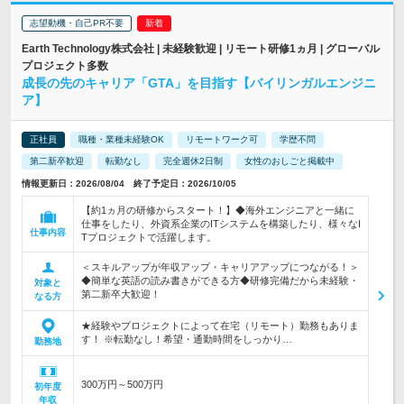
志望動機・自己PR不要
Earth Technology株式会社 | 未経験歓迎 | リモート研修1ヵ月 | グローバル
プロジェクト多数
成長の先のキャリア「GTA」を目指す【バイリンガルエンジニ
ア】
正社員
職種・業種未経験OK
リモートワーク可
学歴不問
第二新卒歓迎
転勤なし
完全週休2日制
女性のおしごと掲載中
情報更新日：2026/08/04 終了予定日：2026/10/05
【約1ヵ月の研修からスタート！】◆海外エンジニアと一緒に
仕事をしたり、外資系企業のITシステムを構築したり、様々なI
仕事内容
Tプロジェクトで活躍します。
＜スキルアップが年収アップ・キャリアアップにつながる！＞
◆簡単な英語の読み書きができる方◆研修完備だから未経験・
対象と
第二新卒大歓迎！
なる方
★経験やプロジェクトによって在宅（リモート）勤務もありま
す！ ※転勤なし！希望・通勤時間をしっかり…
勤務地
300万円～500万円
初年度
年収