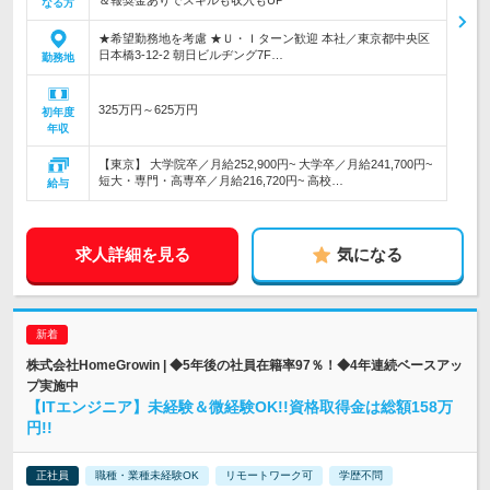
＆報奨金ありでスキルも収入もUP
なる方
★希望勤務地を考慮 ★Ｕ・Ｉターン歓迎 本社／東京都中央区
日本橋3-12-2 朝日ビルヂング7F…
勤務地
325万円～625万円
初年度
年収
【東京】 大学院卒／月給252,900円~ 大学卒／月給241,700円~
短大・専門・高専卒／月給216,720円~ 高校…
給与
求人詳細を見る
気になる
株式会社HomeGrowin | ◆5年後の社員在籍率97％！◆4年連続ベースアッ
プ実施中
【ITエンジニア】未経験＆微経験OK!!資格取得金は総額158万
円!!
正社員
職種・業種未経験OK
リモートワーク可
学歴不問