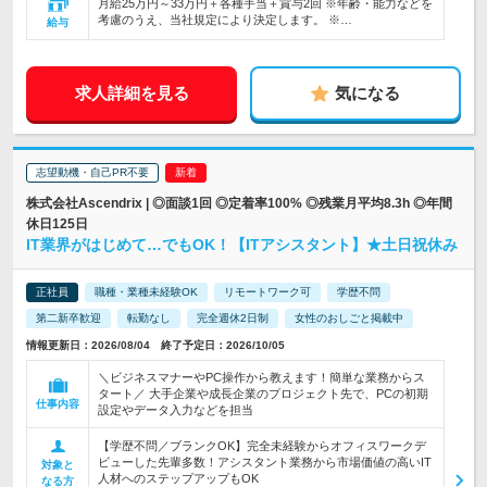
月給25万円～33万円＋各種手当＋賞与2回 ※年齢・能力などを
考慮のうえ、当社規定により決定します。 ※…
給与
求人詳細を見る
気になる
志望動機・自己PR不要
株式会社Ascendrix | ◎面談1回 ◎定着率100% ◎残業月平均8.3h ◎年間
休日125日
IT業界がはじめて…でもOK！【ITアシスタント】★土日祝休み
正社員
職種・業種未経験OK
リモートワーク可
学歴不問
第二新卒歓迎
転勤なし
完全週休2日制
女性のおしごと掲載中
情報更新日：2026/08/04 終了予定日：2026/10/05
＼ビジネスマナーやPC操作から教えます！簡単な業務からス
タート／ 大手企業や成長企業のプロジェクト先で、PCの初期
仕事内容
設定やデータ入力などを担当
【学歴不問／ブランクOK】完全未経験からオフィスワークデ
ビューした先輩多数！アシスタント業務から市場価値の高いIT
対象と
人材へのステップアップもOK
なる方