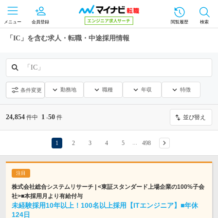
メニュー
会員登録
閲覧履歴
検索
「IC」を含む求人・転職・中途採用情報
「IC」
勤務地
職種
年収
特徴
条件変更
24,854
1
50
件中
-
件
並び替え
1
2
3
4
5
498
…
株式会社総合システムリサーチ | <東証スタンダード上場企業の100%子会
社>■本採用月より有給付与
未経験採用10年以上！100名以上採用【ITエンジニア】■年休
124日