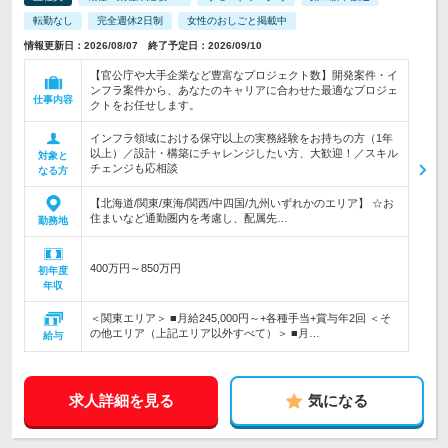
転勤なし
完全週休2日制
女性のおしごと掲載中
情報更新日：2026/08/07 終了予定日：2026/09/10
【官公庁や大手企業など豊富なプロジェクト数】開発案件・イ
ンフラ案件から、あなたのキャリアに合わせた最適なプロジェ
仕事内容
クトをお任せします。
インフラ領域における保守以上の実務経験をお持ちの方（1年
以上）／設計・構築にチャレンジしたい方、大歓迎！／スキル
対象と
チェンジも応相談
なる方
【北海道/関東/東海/関西/中四国/九州いずれかのエリア】 ☆お
住まいなど通勤圏内を考慮し、配属先…
勤務地
400万円～850万円
初年度
年収
＜関東エリア＞ ■月給245,000円～+各種手当+賞与年2回 ＜そ
の他エリア（上記エリア以外すべて）＞ ■月…
給与
求人詳細を見る
気になる