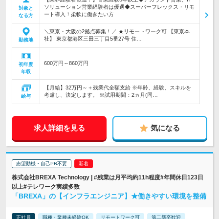
ソリューション営業経験者は優遇◆スーパーフレックス・リモ
対象と
ート導入！柔軟に働きたい方
なる方
＼東京・大阪の2拠点募集！／ ★リモートワーク可 【東京本
社】 東京都港区三田三丁目5番27号 住…
勤務地
600万円～860万円
初年度
年収
【月給】32万円～＋残業代全額支給 ※年齢、経験、スキルを
考慮し、決定します。 ※試用期間：2ヵ月(同…
給与
求人詳細を見る
気になる
志望動機・自己PR不要
株式会社BREXA Technology | #残業は月平均約11h程度#年間休日123日
以上#テレワーク実績多数
「BREXA」の【インフラエンジニア】★働きやすい環境を整備
正社員
職種・業種未経験OK
リモートワーク可
第二新卒歓迎