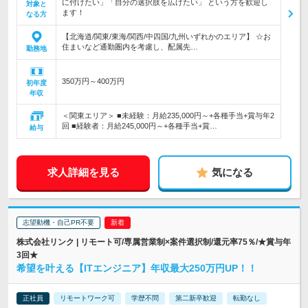
に付けたい」「自分の選択肢を広げたい」 という方を歓迎し
対象と
ます！
なる方
【北海道/関東/東海/関西/中四国/九州いずれかのエリア】 ☆お
住まいなど通勤圏内を考慮し、配属先…
勤務地
350万円～400万円
初年度
年収
＜関東エリア＞ ■未経験：月給235,000円～+各種手当+賞与年2
回 ■経験者：月給245,000円～+各種手当+賞…
給与
求人詳細を見る
気になる
志望動機・自己PR不要
株式会社リンク | リモート可/専属営業制×案件選択制/還元率75％/★賞与年
3回★
希望を叶える【ITエンジニア】年収最大250万円UP！！
正社員
リモートワーク可
学歴不問
第二新卒歓迎
転勤なし