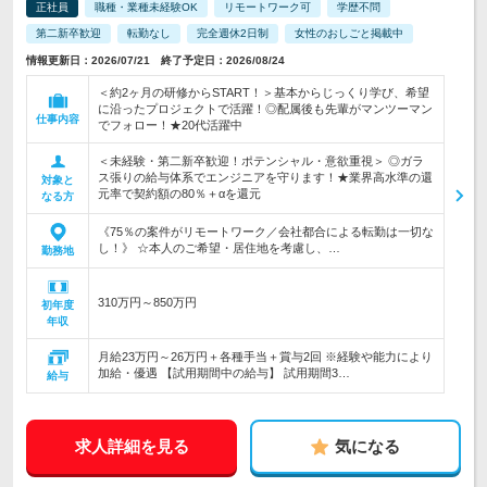
正社員
職種・業種未経験OK
リモートワーク可
学歴不問
第二新卒歓迎
転勤なし
完全週休2日制
女性のおしごと掲載中
情報更新日：2026/07/21 終了予定日：2026/08/24
＜約2ヶ月の研修からSTART！＞基本からじっくり学び、希望
に沿ったプロジェクトで活躍！◎配属後も先輩がマンツーマン
仕事内容
でフォロー！★20代活躍中
＜未経験・第二新卒歓迎！ポテンシャル・意欲重視＞ ◎ガラ
ス張りの給与体系でエンジニアを守ります！★業界高水準の還
対象と
元率で契約額の80％＋αを還元
なる方
《75％の案件がリモートワーク／会社都合による転勤は一切な
し！》 ☆本人のご希望・居住地を考慮し、…
勤務地
310万円～850万円
初年度
年収
月給23万円～26万円＋各種手当＋賞与2回 ※経験や能力により
加給・優遇 【試用期間中の給与】 試用期間3…
給与
求人詳細を見る
気になる