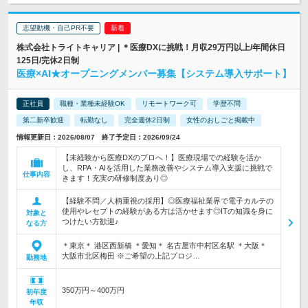
志望動機・自己PR不要
株式会社トライトキャリア | ＊医療DXに挑戦！月収29万円以上/年間休日
125日/完休2日制
医療×AI★オープニングメンバー募集【システム導入サポート】
正社員
職種・業種未経験OK
リモートワーク可
学歴不問
第二新卒歓迎
転勤なし
完全週休2日制
女性のおしごと掲載中
情報更新日：2026/08/07 終了予定日：2026/09/24
【未経験から医療DXのプロへ！】医療現場での経験を活か
し、RPA・AIを活用した業務改善やシステム導入支援に挑戦で
仕事内容
きます！充実の研修制度あり◎
【経験不問／人柄重視の採用】◎医療福祉業界で電子カルテの
使用やレセプトの経験がある方は活かせます◎ITの知識を身に
対象と
つけたい方歓迎♪
なる方
＊東京＊ 港区西新橋 ＊愛知＊ 名古屋市中村区名駅 ＊大阪＊
大阪市北区梅田 ※ご希望の上記プロジ…
勤務地
350万円～400万円
初年度
年収