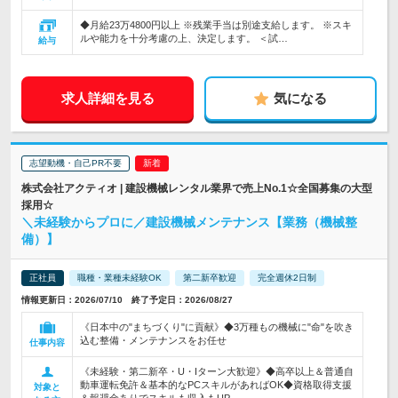
◆月給23万4800円以上 ※残業手当は別途支給します。 ※スキ
ルや能力を十分考慮の上、決定します。 ＜試…
給与
求人詳細を見る
気になる
志望動機・自己PR不要
株式会社アクティオ | 建設機械レンタル業界で売上No.1☆全国募集の大型
採用☆
＼未経験からプロに／建設機械メンテナンス【業務（機械整
備）】
正社員
職種・業種未経験OK
第二新卒歓迎
完全週休2日制
情報更新日：2026/07/10 終了予定日：2026/08/27
《日本中の"まちづくり"に貢献》◆3万種もの機械に"命"を吹き
込む整備・メンテナンスをお任せ
仕事内容
《未経験・第二新卒・U・Iターン大歓迎》◆高卒以上＆普通自
動車運転免許＆基本的なPCスキルがあればOK◆資格取得支援
対象と