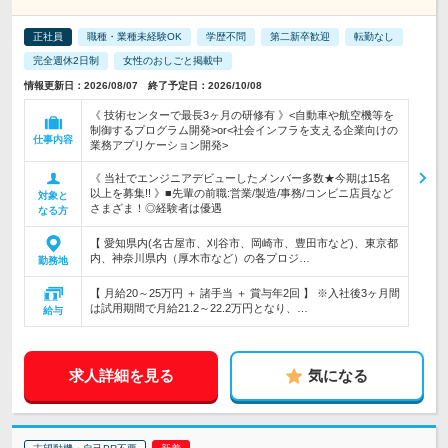
正社員
職種・業種未経験OK
学歴不問
第二新卒歓迎
転勤なし
完全週休2日制
女性のおしごと掲載中
情報更新日：2026/08/07 終了予定日：2026/10/08
《 技術センターで最長3ヶ月の研修有 》<自動車や航空機等を
制御するプログラム開発>or<社会インフラを支える企業向けの
仕事内容
業務アプリケーション開発>
《 当社でエンジニアデビューしたメンバー多数★今期は15名
以上を募集!! 》■先輩の前職:営業/製造/事務/コンビニ店員など
対象と
さまざま！◎経験者は優遇
なる方
【 愛知県内(名古屋市、刈谷市、岡崎市、豊田市など)、東京都
内、神奈川県内（厚木市など）の各プロジ…
勤務地
【 月給20～25万円 ＋ 諸手当 ＋ 賞与年2回 】 ※入社後3ヶ月間
は試用期間で月給21.2～22.2万円となり、…
給与
求人詳細を見る
気になる