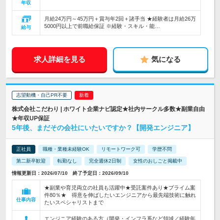
年収
月給24万円～45万円＋賞与年2回＋諸手当 ★経験者は月給26万
5000円以上で前職給保証 ※経験・スキル・能…
給与
求人詳細を見る
気になる
志望動機・自己PR不要
株式会社こだわり | ホワイト企業ナビ認定★社内サークル多数★副業自由
★年収UP保証
5年後、まだその会社にいたいですか？【開発エンジニア】
正社員
職種・業種未経験OK
リモートワーク可
学歴不問
第二新卒歓迎
転勤なし
完全週休2日制
女性のおしごと掲載中
情報更新日：2026/07/10 終了予定日：2026/09/10
★副業や育児両立の社員も活躍中★受託案件あり★プライム案
件80％★ 得意を伸ばしたいエンジニアから最先端技術に触れ
仕事内容
たいスペシャリストまで
エンジニア経験のある方（開発・インフラ系など領域／経験年