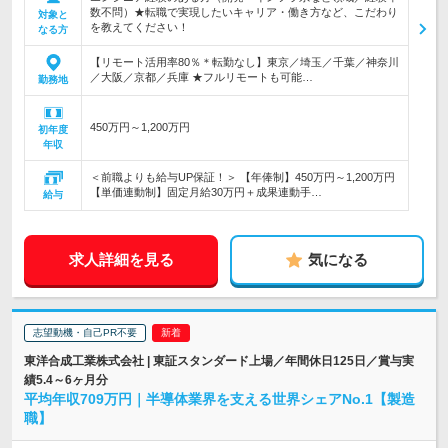
数不問）★転職で実現したいキャリア・働き方など、こだわり
対象と
を教えてください！
なる方
【リモート活用率80％＊転勤なし】東京／埼玉／千葉／神奈川
／大阪／京都／兵庫 ★フルリモートも可能…
勤務地
450万円～1,200万円
初年度
年収
＜前職よりも給与UP保証！＞ 【年俸制】450万円～1,200万円
【単価連動制】固定月給30万円＋成果連動手…
給与
求人詳細を見る
気になる
志望動機・自己PR不要
東洋合成工業株式会社 | 東証スタンダード上場／年間休日125日／賞与実
績5.4～6ヶ月分
平均年収709万円｜半導体業界を支える世界シェアNo.1【製造
職】