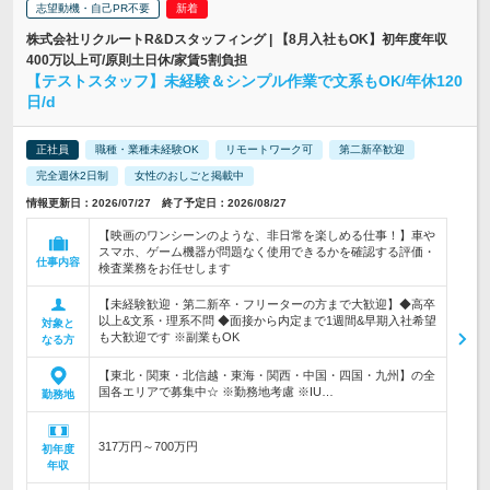
志望動機・自己PR不要
株式会社リクルートR&Dスタッフィング | 【8月入社もOK】初年度年収
400万以上可/原則土日休/家賃5割負担
【テストスタッフ】未経験＆シンプル作業で文系もOK/年休120
日/d
正社員
職種・業種未経験OK
リモートワーク可
第二新卒歓迎
完全週休2日制
女性のおしごと掲載中
情報更新日：2026/07/27 終了予定日：2026/08/27
【映画のワンシーンのような、非日常を楽しめる仕事！】車や
スマホ、ゲーム機器が問題なく使用できるかを確認する評価・
仕事内容
検査業務をお任せします
【未経験歓迎・第二新卒・フリーターの方まで大歓迎】◆高卒
以上&文系・理系不問 ◆面接から内定まで1週間&早期入社希望
対象と
も大歓迎です ※副業もOK
なる方
【東北・関東・北信越・東海・関西・中国・四国・九州】の全
国各エリアで募集中☆ ※勤務地考慮 ※IU…
勤務地
317万円～700万円
初年度
年収