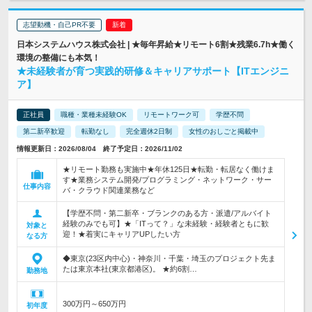
志望動機・自己PR不要
日本システムハウス株式会社 | ★毎年昇給★リモート6割★残業6.7h★働く
環境の整備にも本気！
★未経験者が育つ実践的研修＆キャリアサポート【ITエンジニ
ア】
正社員
職種・業種未経験OK
リモートワーク可
学歴不問
第二新卒歓迎
転勤なし
完全週休2日制
女性のおしごと掲載中
情報更新日：2026/08/04 終了予定日：2026/11/02
★リモート勤務も実施中★年休125日★転勤・転居なく働けま
す★業務システム開発/プログラミング・ネットワーク・サー
仕事内容
バ・クラウド関連業務など
【学歴不問・第二新卒・ブランクのある方・派遣/アルバイト
経験のみでも可】★「ITって？」な未経験・経験者ともに歓
対象と
迎！★着実にキャリアUPしたい方
なる方
◆東京(23区内中心)・神奈川・千葉・埼玉のプロジェクト先ま
たは東京本社(東京都港区)。 ★約6割…
勤務地
300万円～650万円
初年度