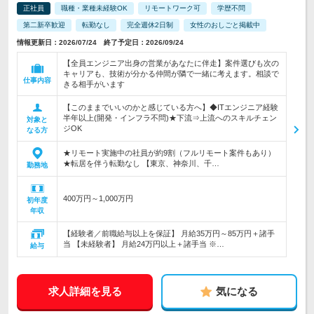
正社員
職種・業種未経験OK
リモートワーク可
学歴不問
第二新卒歓迎
転勤なし
完全週休2日制
女性のおしごと掲載中
情報更新日：2026/07/24 終了予定日：2026/09/24
【全員エンジニア出身の営業があなたに伴走】案件選びも次の
キャリアも、技術が分かる仲間が隣で一緒に考えます。相談で
仕事内容
きる相手がいます
【このままでいいのかと感じている方へ】◆ITエンジニア経験
半年以上(開発・インフラ不問)★下流⇒上流へのスキルチェン
対象と
ジOK
なる方
★リモート実施中の社員が約9割（フルリモート案件もあり）
★転居を伴う転勤なし 【東京、神奈川、千…
勤務地
400万円～1,000万円
初年度
年収
【経験者／前職給与以上を保証】 月給35万円～85万円＋諸手
当 【未経験者】 月給24万円以上＋諸手当 ※…
給与
求人詳細を見る
気になる