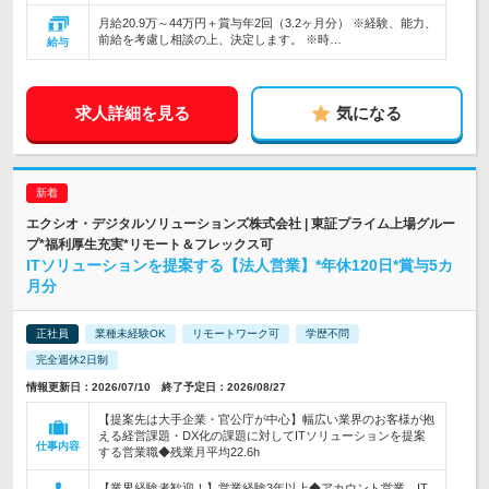
月給20.9万～44万円＋賞与年2回（3.2ヶ月分） ※経験、能力、
前給を考慮し相談の上、決定します。 ※時…
給与
求人詳細を見る
気になる
エクシオ・デジタルソリューションズ株式会社 | 東証プライム上場グルー
プ*福利厚生充実*リモート＆フレックス可
ITソリューションを提案する【法人営業】*年休120日*賞与5カ
月分
正社員
業種未経験OK
リモートワーク可
学歴不問
完全週休2日制
情報更新日：2026/07/10 終了予定日：2026/08/27
【提案先は大手企業・官公庁が中心】幅広い業界のお客様が抱
える経営課題・DX化の課題に対してITソリューションを提案
仕事内容
する営業職◆残業月平均22.6h
【業界経験者歓迎！】営業経験3年以上◆アカウント営業、IT