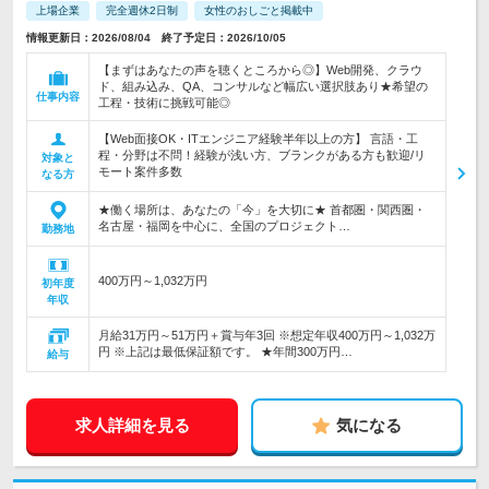
上場企業
完全週休2日制
女性のおしごと掲載中
情報更新日：2026/08/04 終了予定日：2026/10/05
【まずはあなたの声を聴くところから◎】Web開発、クラウ
ド、組み込み、QA、コンサルなど幅広い選択肢あり★希望の
仕事内容
工程・技術に挑戦可能◎
【Web面接OK・ITエンジニア経験半年以上の方】 言語・工
程・分野は不問！経験が浅い方、ブランクがある方も歓迎/リ
対象と
モート案件多数
なる方
★働く場所は、あなたの「今」を大切に★ 首都圏・関西圏・
名古屋・福岡を中心に、全国のプロジェクト…
勤務地
400万円～1,032万円
初年度
年収
月給31万円～51万円＋賞与年3回 ※想定年収400万円～1,032万
円 ※上記は最低保証額です。 ★年間300万円…
給与
求人詳細を見る
気になる