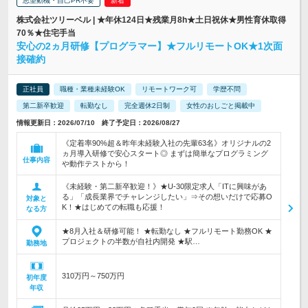
志望動機・自己PR不要
株式会社ツリーベル | ★年休124日★残業月8h★土日祝休★男性育休取得
70％★住宅手当
安心の2ヵ月研修【プログラマー】★フルリモートOK★1次面
接確約
正社員
職種・業種未経験OK
リモートワーク可
学歴不問
第二新卒歓迎
転勤なし
完全週休2日制
女性のおしごと掲載中
情報更新日：2026/07/10 終了予定日：2026/08/27
《定着率90%超＆昨年未経験入社の先輩63名》オリジナルの2
ヵ月導入研修で安心スタート◎ まずは簡単なプログラミング
仕事内容
や動作テストから！
《未経験・第二新卒歓迎！》★U-30限定求人「ITに興味があ
る」「成長業界でチャレンジしたい」⇒その想いだけで応募O
対象と
K！★はじめての転職も応援！
なる方
★8月入社＆研修可能！ ★転勤なし ★フルリモート勤務OK ★
プロジェクトの半数が自社内開発 ★駅…
勤務地
310万円～750万円
初年度
年収