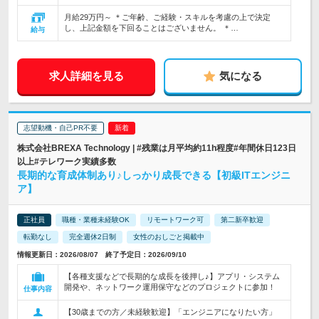
月給29万円～ ＊ご年齢、ご経験・スキルを考慮の上で決定
し、上記金額を下回ることはございません。 ＊…
給与
求人詳細を見る
気になる
志望動機・自己PR不要
株式会社BREXA Technology | #残業は月平均約11h程度#年間休日123日
以上#テレワーク実績多数
長期的な育成体制あり♪しっかり成長できる【初級ITエンジニ
ア】
正社員
職種・業種未経験OK
リモートワーク可
第二新卒歓迎
転勤なし
完全週休2日制
女性のおしごと掲載中
情報更新日：2026/08/07 終了予定日：2026/09/10
【各種支援などで長期的な成長を後押し♪】アプリ・システム
開発や、ネットワーク運用保守などのプロジェクトに参加！
仕事内容
【30歳までの方／未経験歓迎】「エンジニアになりたい方」