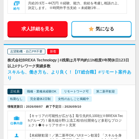
月給20.9万～44万円 ※経験、能力、前給を考慮し相談の上、
決定します。 ※時間外手当支給 ＜未経験1年…
給与
求人詳細を見る
気になる
志望動機・自己PR不要
株式会社BREXA Technology | #残業は月平均約11h程度#年間休日123日
以上#テレワーク実績多数
スキルも、働き方も、より良く！【IT総合職】#リモート案件あ
り
正社員
職種・業種未経験OK
リモートワーク可
第二新卒歓迎
転勤なし
完全週休2日制
女性のおしごと掲載中
情報更新日：2026/08/07 終了予定日：2026/09/10
【キャリアの可能性が広がる】取引先約5,100社(※BREXA Tec
hグループ)！最先端分野/上流工程/自社開発など多彩なプロジ
仕事内容
ェクト◆キャリアサポート充実
【未経験歓迎！／第二新卒OK／UIターン歓迎】「スキルを身