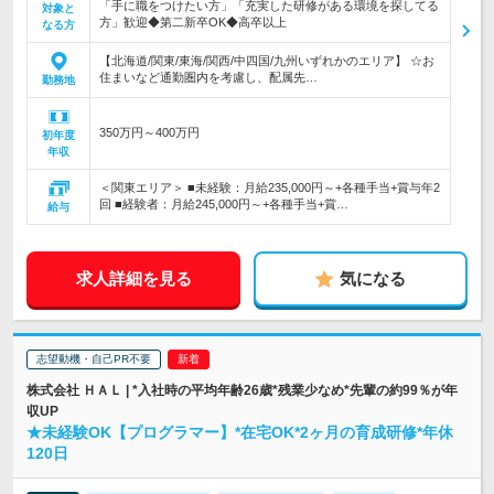
「手に職をつけたい方」「充実した研修がある環境を探してる
対象と
方」歓迎◆第二新卒OK◆高卒以上
なる方
【北海道/関東/東海/関西/中四国/九州いずれかのエリア】 ☆お
住まいなど通勤圏内を考慮し、配属先…
勤務地
350万円～400万円
初年度
年収
＜関東エリア＞ ■未経験：月給235,000円～+各種手当+賞与年2
回 ■経験者：月給245,000円～+各種手当+賞…
給与
求人詳細を見る
気になる
志望動機・自己PR不要
株式会社 ＨＡＬ | *入社時の平均年齢26歳*残業少なめ*先輩の約99％が年
収UP
★未経験OK【プログラマー】*在宅OK*2ヶ月の育成研修*年休
120日