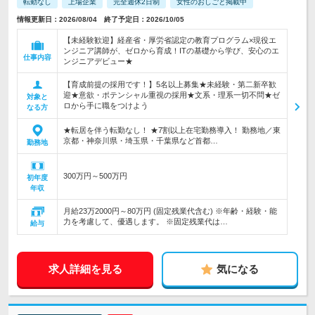
転勤なし
上場企業
完全週休2日制
女性のおしごと掲載中
情報更新日：2026/08/04 終了予定日：2026/10/05
【未経験歓迎】経産省・厚労省認定の教育プログラム×現役エ
ンジニア講師が、ゼロから育成！ITの基礎から学び、安心のエ
仕事内容
ンジニアデビュー★
【育成前提の採用です！】5名以上募集★未経験・第二新卒歓
迎★意欲・ポテンシャル重視の採用★文系・理系一切不問★ゼ
対象と
ロから手に職をつけよう
なる方
★転居を伴う転勤なし！ ★7割以上在宅勤務導入！ 勤務地／東
京都・神奈川県・埼玉県・千葉県など首都…
勤務地
300万円～500万円
初年度
年収
月給23万2000円～80万円 (固定残業代含む) ※年齢・経験・能
力を考慮して、優遇します。 ※固定残業代は…
給与
求人詳細を見る
気になる