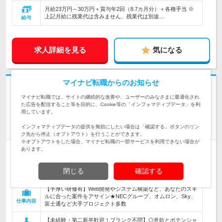
月給23万円～30万円＋賞与年2回（8.7カ月分）＋各種手当 ※
上記月給に残業代は含みません、残業代は別途…
給与
求人詳細を見る
気になる
マイナビ転職からのお知らせ
志望動機・自己PR不要
マイナビ転職では、サイトの継続的な改善や、ユーザーのみなさまに最適化され
株式会社アスパーク | ★リモート＆フレックス一部有★年休120日～★年
た広告を配信すること等を目的に、Cookie等の「インフォマティブデータ」を利
収80万円UP例有
用しています。
＼未経験からITの世界へ！／【ITエンジニア】★寮費95%会社
インフォマティブデータの提供を無効にしたい場合は「確認する」ボタンのリン
負担
ク先から停止（オプトアウト）を行うことができます。
※オプトアウトをした場合、マイナビ転職の一部サービスを利用できない場合が
あります。
正社員
職種・業種未経験OK
リモートワーク可
学歴不問
第二新卒歓迎
転勤なし
完全週休2日制
女性のおしごと掲載中
閉じる
確認する
情報更新日：2026/07/10 終了予定日：2026/09/10
【手厚い研修有】Web開発やシステム構築など、あなたのスキ
ルに合った案件をアサイン★NECグループ、オムロン、Sky、
仕事内容
富士通など大手プロジェクト多数
【未経験・第二新卒歓迎！ブランク不問】◎意欲とポテンシャ