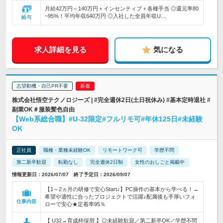
月給42万円～140万円＋インセンティブ＋各種手当 ◎還元率80
~95%！平均年収640万円 ◎入社した全員年収U…
給与
求人詳細を見る
気になる
志望動機・自己PR不要
株式会社悟空テクノロジーズ | #完全週休2日(土日祝休み) #基本定時退社 #
副業OK＃服装髪色自由
【Web系総合職】#U-32限定#フルリモ可#年休125日#未経験
OK
正社員
職種・業種未経験OK
リモートワーク可
学歴不問
第二新卒歓迎
転勤なし
完全週休2日制
女性のおしごと掲載中
情報更新日：2026/07/07 終了予定日：2026/09/07
【1～2ヵ月の研修で安心Start♪】PC操作の基本から学べる！→
希望や適性に合ったプロジェクトで活躍♪配属後も手厚いフォ
仕事内容
ローで安心★定着率95％
【 U32→育成枠採用 】◎未経験歓迎／第二新卒OK／学歴不問