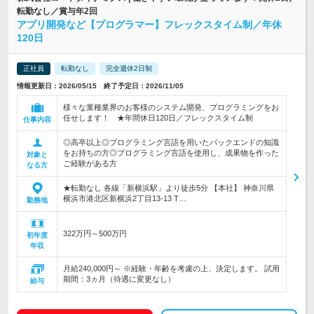
転勤なし／賞与年2回
アプリ開発など【プログラマー】フレックスタイム制／年休
120日
正社員
転勤なし
完全週休2日制
情報更新日：2026/05/15 終了予定日：2026/11/05
様々な業種業界のお客様のシステム開発、プログラミングをお
任せします！ ★年間休日120日／フレックスタイム制
仕事内容
◎高卒以上◎プログラミング言語を用いたバックエンドの知識
をお持ちの方◎プログラミング言語を使用し、成果物を作った
対象と
ご経験がある方
なる方
★転勤なし 各線「新横浜駅」より徒歩5分 【本社】 神奈川県
横浜市港北区新横浜2丁目13-13 T…
勤務地
322万円～500万円
初年度
年収
月給240,000円～ ※経験・年齢を考慮の上、決定します。 試用
期間：3ヵ月（待遇に変更なし）
給与