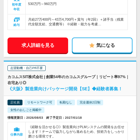
530万円～960万円
初年度
年収
月給27万400円～43万4,700円＋賞与（年2回）＋諸手当（残業
代全額支給、交通費等） ※経験・能力を考慮…
給与
求人詳細を見る
気になる
志望動機・自己PR不要
カコムスSIT株式会社 | 創業54年のカコムスグループ｜リピート率97%｜
在宅あり◎
《大阪》製造業向けパッケージ開発【SE】◆経験者募集！
正社員
リモートワーク可
転勤なし
完全週休2日制
女性のおしごと掲載中
情報更新日：2026/08/03 終了予定日：2027/01/18
《経験を活かせる◎》製造業向けPLMシステムの開発をお任せ
します！チームで協力しながら進めるため、技術力をしっかり
仕事内容
磨ける環境です。