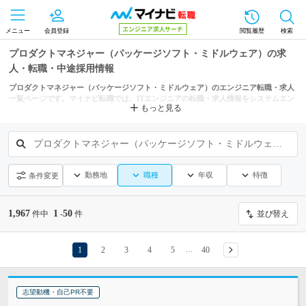
メニュー
会員登録
閲覧履歴
検索
プロダクトマネジャー（パッケージソフト・ミドルウェア）の求
人・転職・中途採用情報
プロダクトマネジャー（パッケージソフト・ミドルウェア）のエンジニア転職・求人
一覧ページです。マイナビ転職では、ITエンジニアの転職・求人情報をシステムエン
もっと見る
ジニア（パッケージソフト・ミドルウェア）、プログラマー（パッケージソフト・ミ
ドルウェア）、ローカライズ （パッケージソフト・ミドルウェア）などの条件から
も探せます。
プロダクトマネジャー（パッケージソフト・ミドルウェア）
勤務地
職種
年収
特徴
条件変更
1,967
1
50
件中
-
件
並び替え
1
2
3
4
5
40
…
志望動機・自己PR不要