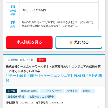
800万円～1,200万円
初年度
年収
月給500,000円～675,000円(一律手当を含む) ※上記月給には、
月30時間の固定残業代100,000円～134,000円…
給与
求人詳細を見る
気になる
志望動機・自己PR不要
株式会社ケーエムケーワールド | 〈決算賞与あり〉エンジニアの成長を第
一に考えるやさしいIT企業
リモート90％【ERPパッケージエンジニア】PL候補／自社内開
発
正社員
業種未経験OK
リモートワーク可
学歴不問
転勤なし
完全週休2日制
女性のおしごと掲載中
情報更新日：2026/07/15 終了予定日：2026/12/31