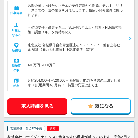
民間企業に向けたシステムの要件定義から開発、テスト、リリ
ースまでの一連の業務をお任せします。幅広い開発案件に携わ
仕事内容
れます。
＜必須要件＞高専卒以上、SE経験3年以上＜歓迎＞PL経験や折
対象と
衝・調整スキルをお持ちの方
なる方
東北支社 宮城県仙台市青葉区上杉１－１７－７ 仙台上杉ビ
ル８階 【雇い入れ直後】上記事業所 【変更…
勤務地
470万円～600万円
初年度
年収
月給254,000円～320,000円 ※経験、能力を考慮の上決定しま
す ※試用期間3ヶ月あり（待遇の変更はありま…
給与
求人詳細を見る
気になる
志望動機・自己PR不要
株式会社コードダイナミクス | 働きやすい環境が整っています！完休2日／