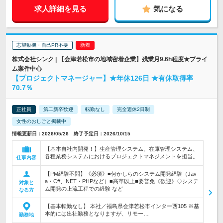
求人詳細を見る
気になる
志望動機・自己PR不要
株式会社シンク | 【会津若松市の地域密着企業】残業月9.6h程度★プライ
ム案件中心
【プロジェクトマネージャー】★年休126日 ★有休取得率
70.7％
正社員
第二新卒歓迎
転勤なし
完全週休2日制
女性のおしごと掲載中
情報更新日：2026/05/26 終了予定日：2026/10/15
【基本自社内開発！】生産管理システム、在庫管理システム、
各種業務システムにおけるプロジェクトマネジメントを担当。
仕事内容
【PM経験不問】《必須》■何かしらのシステム開発経験（Jav
a・C#、NET・PHPなど）■高卒以上■要普免《歓迎》◇システ
対象と
ム開発の上流工程での経験 など
なる方
【基本転勤なし】 本社／福島県会津若松市インター西105 ※基
本的には出社勤務となりますが、リモー…
勤務地