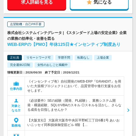
求人詳細を見る
気になる
志望動機・自己PR不要
株式会社システムインテグレータ | 《スタンダード上場の安定企業》企業
の業務の効率化・改善を図る
WEB-ERPの【PMO】年休125日★インセンティブ制度あり
正社員
リモートワーク可
学歴不問
転勤なし
上場企業
完全週休2日制
女性のおしごと掲載中
情報更新日：2026/06/30 終了予定日：2026/12/21
《インセンティブ有》自社開発のWEB-ERP『GRANDIT』を用
いた大規模プロジェクトにおいて、品質管理や進行支援をお任
仕事内容
せします。
《必須要件》SEの経験（開発、PL経験）、業務システム開
発・構築経験、SQLやVBAのスキル ◎スキルを活かし、さらな
対象と
る成長を目指しませんか？
なる方
【大阪支社】 大阪府大阪市中央区平野町三丁目6番1号 あいお
いニッセイ同和損保御堂筋ビル 8階 【…
勤務地