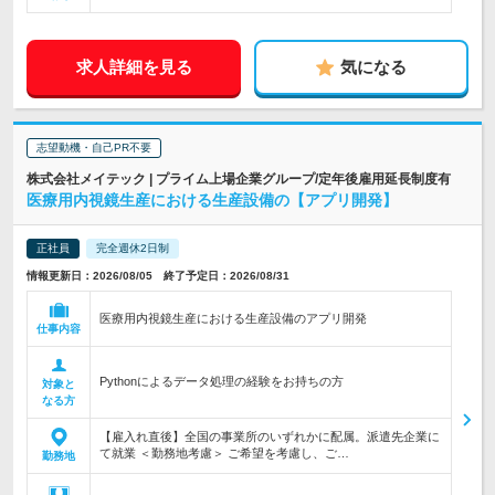
求人詳細を見る
気になる
志望動機・自己PR不要
株式会社メイテック | プライム上場企業グループ/定年後雇用延長制度有
医療用内視鏡生産における生産設備の【アプリ開発】
正社員
完全週休2日制
情報更新日：2026/08/05 終了予定日：2026/08/31
医療用内視鏡生産における生産設備のアプリ開発
仕事内容
Pythonによるデータ処理の経験をお持ちの方
対象と
なる方
【雇入れ直後】全国の事業所のいずれかに配属。派遣先企業に
て就業 ＜勤務地考慮＞ ご希望を考慮し、ご…
勤務地