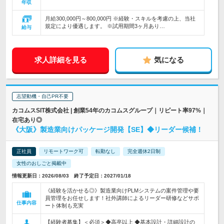
年収
月給300,000円～800,000円 ※経験・スキルを考慮の上、当社
規定により優遇します。 ※試用期間3ヶ月あり…
給与
求人詳細を見る
気になる
志望動機・自己PR不要
カコムスSIT株式会社 | 創業54年のカコムスグループ｜リピート率97%｜
在宅あり◎
《大阪》製造業向けパッケージ開発【SE】◆リーダー候補！
正社員
リモートワーク可
転勤なし
完全週休2日制
女性のおしごと掲載中
情報更新日：2026/08/03 終了予定日：2027/01/18
《経験を活かせる◎》製造業向けPLMシステムの案件管理や要
員管理をお任せします！社外講師によるリーダー研修などサポ
仕事内容
ート体制も充実
【経験者募集】＜必須＞◆高卒以上 ◆基本設計・詳細設計の