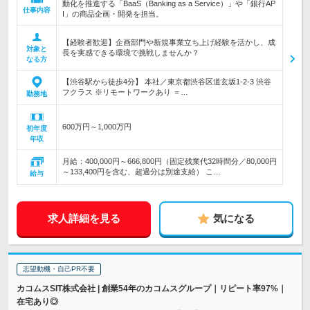
動化を推進する「BaaS（Banking as a Service）」や「銀行AP
仕事内容
I」の商品企画・開発を担当。
【経験者歓迎】企画部門や新規事業立ち上げ経験を活かし、成
対象と
長を実感できる環境で挑戦しませんか？
なる方
【渋谷駅から徒歩4分】 本社／東京都渋谷区道玄坂1-2-3 渋谷
フクラス ※リモートワークあり ＝…
勤務地
600万円～1,000万円
初年度
年収
月給：400,000円～666,800円（固定残業代32時間分／80,000円
～133,400円を含む、超過分は別途支給） こ…
給与
求人詳細を見る
気になる
志望動機・自己PR不要
カコムスSIT株式会社 | 創業54年のカコムスグループ｜リピート率97%｜
在宅あり◎