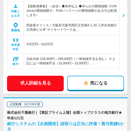
【経験者募集】＜必須＞◆高卒以上 ◆何らかの開発経験 ◎C#/
Javaの開発経験や、PLMパッケージの開発経験がある方は歓迎
対象と
します♪
なる方
阿波座オフィス／大阪府大阪市西区立売堀4-1-20 三井住友銀行
立売堀ビル4F ※リモートワークあ…
勤務地
370万円～510万円
初年度
年収
日給月給 218,000円～298,000円（一律地域手当を含む） ※上
記には一律地域手当（10,000円～15,000円）…
給与
求人詳細を見る
気になる
志望動機・自己PR不要
株式会社千葉銀行 | 【東証プライム上場】全国トップクラスの地方銀行★
年休121日
銀行システムの【企画開発】頑張りは正当に評価！賞与実績6か
月