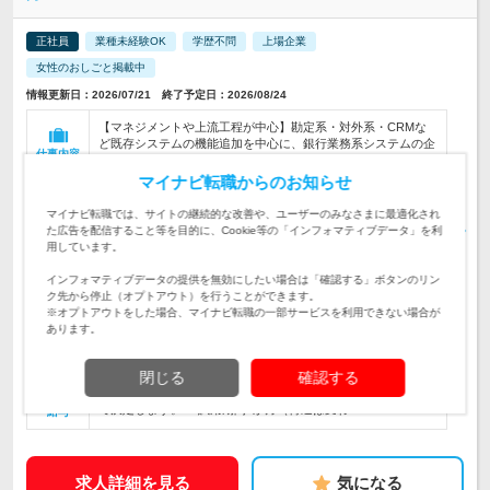
正社員
業種未経験OK
学歴不問
上場企業
女性のおしごと掲載中
情報更新日：2026/07/21 終了予定日：2026/08/24
【マネジメントや上流工程が中心】勘定系・対外系・CRMな
ど既存システムの機能追加を中心に、銀行業務系システムの企
仕事内容
画・開発全般をお任せします。
マイナビ転職からのお知らせ
《必須条件》金融業務システムに関する、導入・開発・プロジ
ェクト管理のいずれかの経験2年程度 ★マネジメントスキルを
マイナビ転職では、サイトの継続的な改善や、ユーザーのみなさまに最適化され
対象と
磨ける ★中途のハンデなし！
た広告を配信すること等を目的に、Cookie等の「インフォマティブデータ」を利
なる方
用しています。
千葉銀行おゆみ野センター／千葉県千葉市緑区おゆみ野中央6
インフォマティブデータの提供を無効にしたい場合は「確認する」ボタンのリン
丁目12番地 ※配置転換や転勤・出向などの…
勤務地
ク先から停止（オプトアウト）を行うことができます。
※オプトアウトをした場合、マイナビ転職の一部サービスを利用できない場合が
あります。
500万円～1,100万円
初年度
年収
閉じる
確認する
月給25万円～61万円 ※これまでのスキル・経験などを加味し
て決定します。 ※試用期間6か月（待遇は変わ…
給与
求人詳細を見る
気になる