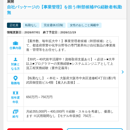
展開
自社パッケージの【事業管理】を担う/幹部候補/PG経験者/転勤
無
正社員
転勤なし
完全週休2日制
女性のおしごと掲載中
情報更新日：2026/07/01 終了予定日：2026/11/19
【案件数、毎年拡大中！】事業管理者候補（幹部候補）とし
て、都道府県警や化学分野等の専門業界向け自社製品の事業推
仕事内容
進・管理等をお任せします。
【30代～40代前半活躍中！資格取得支援あり】＜必須＞■大卒
以上■プログラマーの実務経験■システムエンジニアとして上
対象と
流工程実務経験（要件定義等）
なる方
【転勤なし】 ＜本社＞ 大阪府大阪市中央区道修町4丁目1番1号
武田御堂筋ビル4階 【雇入れ直後】…
勤務地
650万円～750万円
初年度
年収
月給355,000円～400,000円 ※経験・スキルを考慮し、優遇し
ます ※試用期間なし 【モデル年収例】 750万…
給与