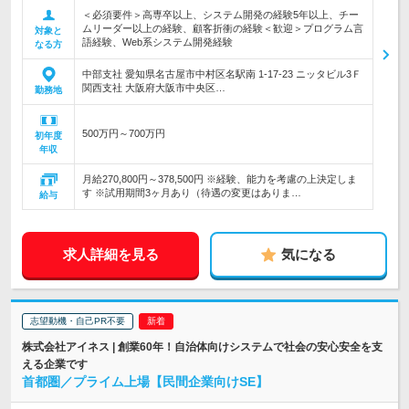
＜必須要件＞高専卒以上、システム開発の経験5年以上、チー
ムリーダー以上の経験、顧客折衝の経験＜歓迎＞プログラム言
対象と
語経験、Web系システム開発経験
なる方
中部支社 愛知県名古屋市中村区名駅南 1-17-23 ニッタビル3Ｆ
関西支社 大阪府大阪市中央区…
勤務地
500万円～700万円
初年度
年収
月給270,800円～378,500円 ※経験、能力を考慮の上決定しま
す ※試用期間3ヶ月あり（待遇の変更はありま…
給与
求人詳細を見る
気になる
志望動機・自己PR不要
株式会社アイネス | 創業60年！自治体向けシステムで社会の安心安全を支
える企業です
首都圏／プライム上場【民間企業向けSE】