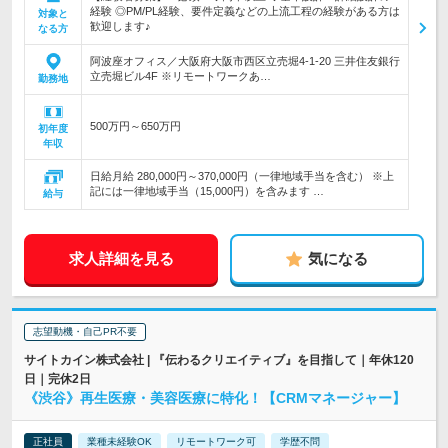
経験 ◎PM/PL経験、要件定義などの上流工程の経験がある方は
対象と
歓迎します♪
なる方
阿波座オフィス／大阪府大阪市西区立売堀4-1-20 三井住友銀行
立売堀ビル4F ※リモートワークあ…
勤務地
500万円～650万円
初年度
年収
日給月給 280,000円～370,000円（一律地域手当を含む） ※上
記には一律地域手当（15,000円）を含みます …
給与
求人詳細を見る
気になる
志望動機・自己PR不要
サイトカイン株式会社 | 『伝わるクリエイティブ』を目指して｜年休120
日｜完休2日
《渋谷》再生医療・美容医療に特化！【CRMマネージャー】
正社員
業種未経験OK
リモートワーク可
学歴不問