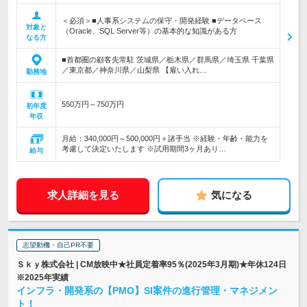
＜必須＞■人事系システムの保守・開発経験 ■データベース
対象と
（Oracle、SQL Server等）の基本的な知識がある方
なる方
■首都圏の顧客先常駐 茨城県／栃木県／群馬県／埼玉県 千葉県
／東京都／神奈川県／山梨県 【雇い入れ…
勤務地
550万円～750万円
初年度
年収
月給：340,000円～500,000円＋諸手当 ※経験・年齢・能力を
考慮して決定いたします ※試用期間3ヶ月あり…
給与
求人詳細を見る
気になる
志望動機・自己PR不要
Ｓｋｙ株式会社 | CM放映中★社員定着率95％(2025年3月期)★年休124日
※2025年実績
インフラ・開発系の【PMO】SI案件の進行管理・マネジメン
ト！