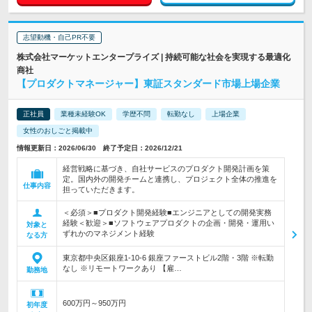
志望動機・自己PR不要
株式会社マーケットエンタープライズ | 持続可能な社会を実現する最適化
商社
【プロダクトマネージャー】東証スタンダード市場上場企業
正社員
業種未経験OK
学歴不問
転勤なし
上場企業
女性のおしごと掲載中
情報更新日：2026/06/30 終了予定日：2026/12/21
経営戦略に基づき、自社サービスのプロダクト開発計画を策
定。国内外の開発チームと連携し、プロジェクト全体の推進を
仕事内容
担っていただきます。
＜必須＞■プロダクト開発経験■エンジニアとしての開発実務
経験＜歓迎＞■ソフトウェアプロダクトの企画・開発・運用い
対象と
ずれかのマネジメント経験
なる方
東京都中央区銀座1-10-6 銀座ファーストビル2階・3階 ※転勤
なし ※リモートワークあり 【雇…
勤務地
600万円～950万円
初年度