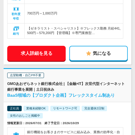
700万円～1,000万円
初年度
年収
【ゼネラリスト・スペシャリスト】※フレックス勤務 月給441,
500円～579,200円 【管理職】※専門業務型…
給与
求人詳細を見る
気になる
志望動機・自己PR不要
GMOあおぞらネット銀行株式会社 | 【金融×IT】次世代型インターネット
銀行事業を展開｜土日祝休み
BaaS領域の【プロダクト企画】フレックスタイム制あり
正社員
業種未経験OK
リモートワーク可
完全週休2日制
女性のおしごと掲載中
情報更新日：2026/07/31 終了予定日：2026/10/29
銀行機能をお客さまのサービスに組み込み、業務の効率化・自