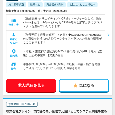
第二新卒歓迎
転勤なし
完全週休2日制
女性のおしごと掲載中
情報更新日：2026/04/02 終了予定日：2026/09/07
《先進医療×クリエイティブ》CRMマネージャーとして、Sale
sforceまたはHubSpotといったCRMを活用し顧客と共にプロジ
仕事内容
ェクトを進めていただきます！
【学歴不問｜経験者歓迎】＜必須＞◆SalesforceまたはHubSp
otの資格をお持ちの方◎ワークライフバランスの取れた環境が
対象と
ここにあります！
なる方
＜本社＞ 東京都渋谷区渋谷1-20-1 井門美竹ビル2F 【雇入れ直
後】上記の事業所 【変更の範囲…
勤務地
年俸制 3,800,000円～6,000,000円 ※経験・年齢・能力を考慮
して決定いたします ※12分割した金額を毎月…
給与
求人詳細を見る
気になる
志望動機・自己PR不要
株式会社ブレイン | 専門性の高い領域で元請けとしてシステム関連事業を