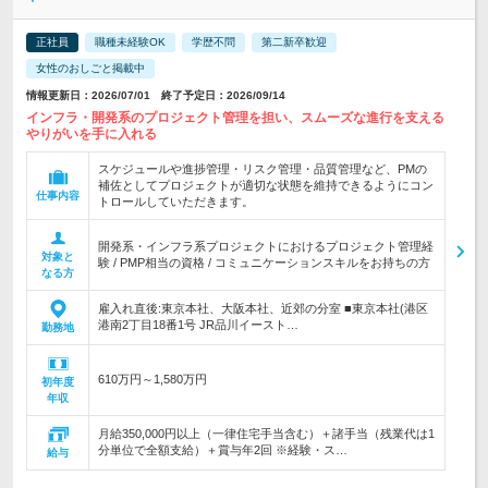
正社員
職種未経験OK
学歴不問
第二新卒歓迎
女性のおしごと掲載中
情報更新日：2026/07/01 終了予定日：2026/09/14
インフラ・開発系のプロジェクト管理を担い、スムーズな進行を支える
やりがいを手に入れる
スケジュールや進捗管理・リスク管理・品質管理など、PMの
補佐としてプロジェクトが適切な状態を維持できるようにコン
仕事内容
トロールしていただきます。
開発系・インフラ系プロジェクトにおけるプロジェクト管理経
対象と
験 / PMP相当の資格 / コミュニケーションスキルをお持ちの方
なる方
雇入れ直後:東京本社、大阪本社、近郊の分室 ■東京本社(港区
港南2丁目18番1号 JR品川イースト…
勤務地
610万円～1,580万円
初年度
年収
月給350,000円以上（一律住宅手当含む）＋諸手当（残業代は1
分単位で全額支給）＋賞与年2回 ※経験・ス…
給与