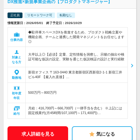
DX推進×新規事業企画の【プロダクトマネージャー】
正社員
リモートワーク可
転勤なし
情報更新日：2026/05/01 終了予定日：2026/10/29
◆駐停車スペースDXを推進するため、プロダクト戦略立案や
機能企画、チームと連携した開発マネジメントをお任せします
仕事内容
◎
大卒以上◎【必須】定量、定性情報を洞察し、示唆の抽出や検
対象と
証可能な仮説の設定、実験を通じた仮説検証の設計と実行経験
なる方
新宿オフィス 〒163-0440 東京都新宿区西新宿2-1-1 新宿三井
ビル40F 【雇入れ直後】…
勤務地
500万円～800万円
初年度
年収
月給：416,700円～666,700円（一律手当を含む） ※上記には
固定残業代(月45時間/107,100円～171,400円)…
給与
求人詳細を見る
気になる