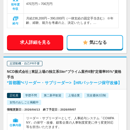
470万円～700万円
初年度
年収
月給238,200円～390,000円（一律支給の固定手当含む） ※年
齢、経験、能力を考慮の上、決定いたします。…
給与
求人詳細を見る
気になる
志望動機・自己PR不要
NCD株式会社 | 東証上場の独立系SIer*プライム案件8割*定着率95%*資格
手当
*首都圏*<リーダー・サブリーダー>【HRパッケージ保守改修】
正社員
学歴不問
第二新卒歓迎
上場企業
完全週休2日制
女性のおしごと掲載中
情報更新日：2026/04/13 終了予定日：2026/09/07
リーダー・サブリーダーとして、人事給与システム「COMPA
NY」の保守・改修、顧客企業の人事制度変更に伴う変更対応
仕事内容
等を担当いただきます。