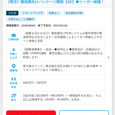
《東京》製造業向けパッケージ開発【SE】◆リーダー候補！
正社員
リモートワーク可
転勤なし
完全週休2日制
女性のおしごと掲載中
情報更新日：2026/08/03 終了予定日：2027/01/18
《経験を活かせる◎》製造業向けPLMシステムの案件管理や要
員管理をお任せします！社外講師によるリーダー研修などサポ
仕事内容
ート体制も充実
【経験者募集】＜必須＞◆高卒以上 ◆基本設計・詳細設計の
経験 ◎PM/PL経験、要件定義などの上流工程の経験がある方は
対象と
歓迎します♪
なる方
新大塚オフィス／東京都文京区大塚5-7-12 NKビル新大塚3F ※
リモートワークあり ※転勤なし…
勤務地
530万円～700万円
初年度
年収
日給月給 310,000円～400,000円（一律地域手当を含む） ※上
記には地域手当（20,000～45,000円）を含み…
給与