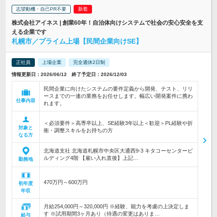
志望動機・自己PR不要
株式会社アイネス | 創業60年！自治体向けシステムで社会の安心安全を支
える企業です
札幌市／プライム上場【民間企業向けSE】
正社員
上場企業
完全週休2日制
情報更新日：2026/06/12 終了予定日：2026/12/03
民間企業に向けたシステムの要件定義から開発、テスト、リリ
ースまでの一連の業務をお任せします。幅広い開発案件に携わ
仕事内容
れます。
＜必須要件＞高専卒以上、SE経験3年以上＜歓迎＞PL経験や折
対象と
衝・調整スキルをお持ちの方
なる方
北海道支社 北海道札幌市中央区大通西9-3 キタコーセンタービ
ルディング4階 【雇い入れ直後】上記…
勤務地
470万円～600万円
初年度
年収
月給254,000円～320,000円 ※経験、能力を考慮の上決定しま
す ※試用期間3ヶ月あり（待遇の変更はありま…
給与