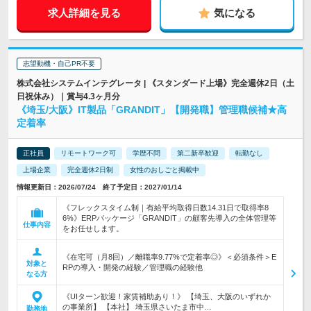
求人詳細を見る
気になる
志望動機・自己PR不要
株式会社システムインテグレータ | 《スタンダード上場》完全週休2日（土
日祝休み）｜賞与4.3ヶ月分
《埼玉/大阪》IT製品「GRANDIT」【開発職】管理職候補★高
定着率
正社員
リモートワーク可
学歴不問
第二新卒歓迎
転勤なし
上場企業
完全週休2日制
女性のおしごと掲載中
情報更新日：2026/07/24 終了予定日：2027/01/14
《フレックスタイム制｜有給平均取得日数14.31日で取得率8
6%》ERPパッケージ「GRANDIT」の顧客先導入の全体管理等
仕事内容
をお任せします。
《在宅可（月8回）／離職率9.77%で定着率◎》＜必須条件＞E
対象と
RPの導入・開発の経験／管理職の経験他
なる方
《UIターン歓迎！家賃補助あり！》 【埼玉、大阪のいずれか
の事業所】 【本社】 埼玉県さいたま市中…
勤務地