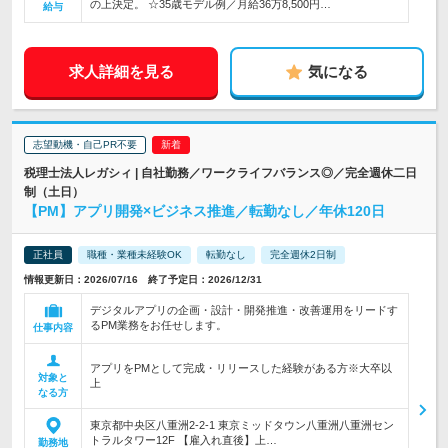
の上決定。 ☆35歳モデル例／月給36万8,500円…
給与
求人詳細を見る
気になる
志望動機・自己PR不要
税理士法人レガシィ | 自社勤務／ワークライフバランス◎／完全週休二日
制（土日）
【PM】アプリ開発×ビジネス推進／転勤なし／年休120日
正社員
職種・業種未経験OK
転勤なし
完全週休2日制
情報更新日：2026/07/16 終了予定日：2026/12/31
デジタルアプリの企画・設計・開発推進・改善運用をリードす
るPM業務をお任せします。
仕事内容
アプリをPMとして完成・リリースした経験がある方※大卒以
対象と
上
なる方
東京都中央区八重洲2-2-1 東京ミッドタウン八重洲八重洲セン
トラルタワー12F 【雇入れ直後】上…
勤務地