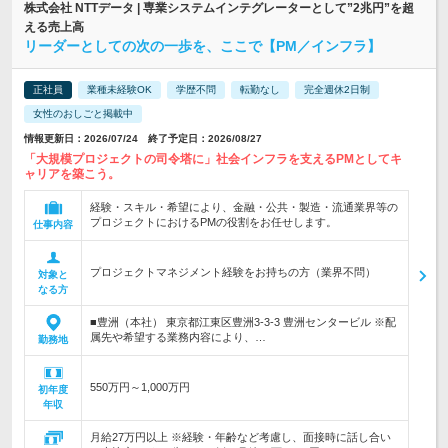
株式会社 NTTデータ | 専業システムインテグレーターとして”2兆円”を超
える売上高
リーダーとしての次の一歩を、ここで【PM／インフラ】
正社員
業種未経験OK
学歴不問
転勤なし
完全週休2日制
女性のおしごと掲載中
情報更新日：2026/07/24 終了予定日：2026/08/27
「大規模プロジェクトの司令塔に」社会インフラを支えるPMとしてキ
ャリアを築こう。
経験・スキル・希望により、金融・公共・製造・流通業界等の
プロジェクトにおけるPMの役割をお任せします。
仕事内容
プロジェクトマネジメント経験をお持ちの方（業界不問）
対象と
なる方
■豊洲（本社） 東京都江東区豊洲3-3-3 豊洲センタービル ※配
属先や希望する業務内容により、…
勤務地
550万円～1,000万円
初年度
年収
月給27万円以上 ※経験・年齢など考慮し、面接時に話し合い