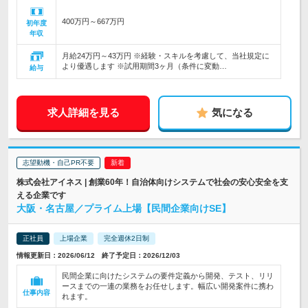
400万円～667万円
初年度
年収
月給24万円～43万円 ※経験・スキルを考慮して、当社規定に
より優遇します ※試用期間3ヶ月（条件に変動…
給与
求人詳細を見る
気になる
志望動機・自己PR不要
株式会社アイネス | 創業60年！自治体向けシステムで社会の安心安全を支
える企業です
大阪・名古屋／プライム上場【民間企業向けSE】
正社員
上場企業
完全週休2日制
情報更新日：2026/06/12 終了予定日：2026/12/03
民間企業に向けたシステムの要件定義から開発、テスト、リリ
ースまでの一連の業務をお任せします。幅広い開発案件に携わ
仕事内容
れます。