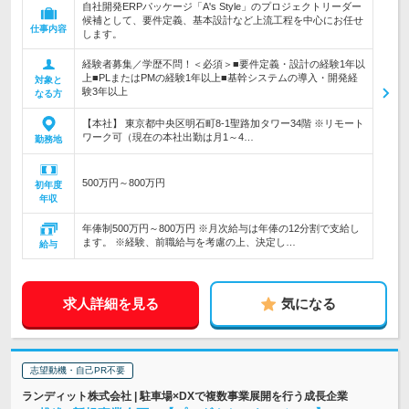
自社開発ERPパッケージ「A's Style」のプロジェクトリーダー
候補として、要件定義、基本設計など上流工程を中心にお任せ
仕事内容
します。
経験者募集／学歴不問！＜必須＞■要件定義・設計の経験1年以
上■PLまたはPMの経験1年以上■基幹システムの導入・開発経
対象と
験3年以上
なる方
【本社】 東京都中央区明石町8-1聖路加タワー34階 ※リモート
ワーク可（現在の本社出勤は月1～4…
勤務地
500万円～800万円
初年度
年収
年俸制500万円～800万円 ※月次給与は年俸の12分割で支給し
ます。 ※経験、前職給与を考慮の上、決定し…
給与
求人詳細を見る
気になる
志望動機・自己PR不要
ランディット株式会社 | 駐車場×DXで複数事業展開を行う成長企業