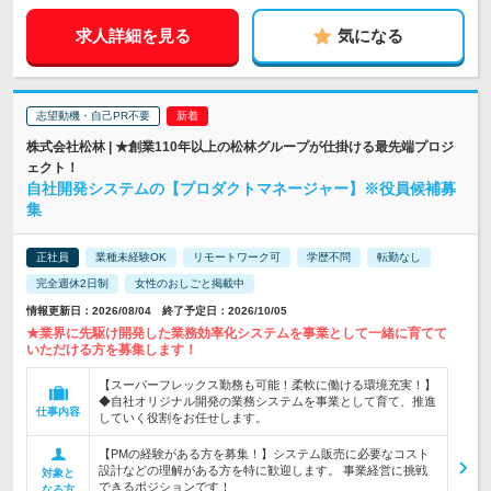
求人詳細を見る
気になる
志望動機・自己PR不要
株式会社松林 | ★創業110年以上の松林グループが仕掛ける最先端プロジ
ェクト！
自社開発システムの【プロダクトマネージャー】※役員候補募
集
正社員
業種未経験OK
リモートワーク可
学歴不問
転勤なし
完全週休2日制
女性のおしごと掲載中
情報更新日：2026/08/04 終了予定日：2026/10/05
★業界に先駆け開発した業務効率化システムを事業として一緒に育てて
いただける方を募集します！
【スーパーフレックス勤務も可能！柔軟に働ける環境充実！】
◆自社オリジナル開発の業務システムを事業として育て、推進
仕事内容
していく役割をお任せします。
【PMの経験がある方を募集！】システム販売に必要なコスト
設計などの理解がある方を特に歓迎します。 事業経営に挑戦
対象と
できるポジションです！
なる方