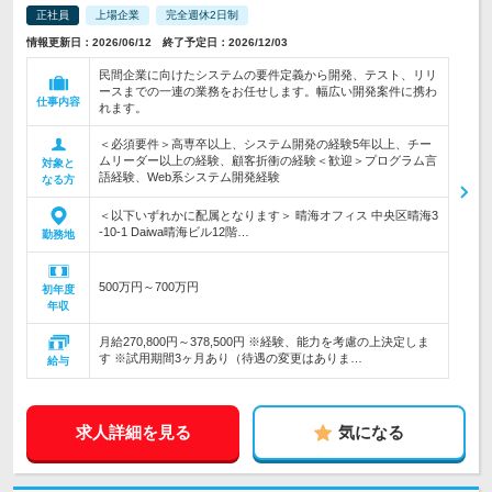
正社員
上場企業
完全週休2日制
情報更新日：2026/06/12 終了予定日：2026/12/03
民間企業に向けたシステムの要件定義から開発、テスト、リリ
ースまでの一連の業務をお任せします。幅広い開発案件に携わ
仕事内容
れます。
＜必須要件＞高専卒以上、システム開発の経験5年以上、チー
ムリーダー以上の経験、顧客折衝の経験＜歓迎＞プログラム言
対象と
語経験、Web系システム開発経験
なる方
＜以下いずれかに配属となります＞ 晴海オフィス 中央区晴海3
-10-1 Daiwa晴海ビル12階…
勤務地
500万円～700万円
初年度
年収
月給270,800円～378,500円 ※経験、能力を考慮の上決定しま
す ※試用期間3ヶ月あり（待遇の変更はありま…
給与
求人詳細を見る
気になる