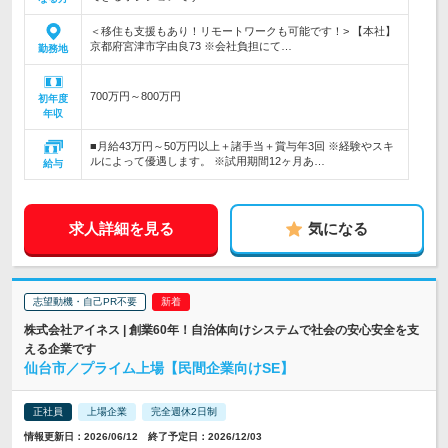
＜移住も支援もあり！リモートワークも可能です！> 【本社】
京都府宮津市字由良73 ※会社負担にて…
勤務地
700万円～800万円
初年度
年収
■月給43万円～50万円以上＋諸手当＋賞与年3回 ※経験やスキ
ルによって優遇します。 ※試用期間12ヶ月あ…
給与
求人詳細を見る
気になる
志望動機・自己PR不要
株式会社アイネス | 創業60年！自治体向けシステムで社会の安心安全を支
える企業です
仙台市／プライム上場【民間企業向けSE】
正社員
上場企業
完全週休2日制
情報更新日：2026/06/12 終了予定日：2026/12/03