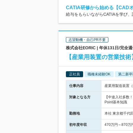
CATIA研修から始める【CAD
給与をもらいながらCATIAを学び
志望動機・自己PR不要
株式会社EORIC | 年休131日/
【産業用装置の営業技術】
正社員
職種未経験OK
第二新卒
仕事内容
産業用製造装置（
対象となる方
【中途入社多数！フ
Point基本知識
勤務地
本社 東京都千代田
初年度年収
470万円～870万