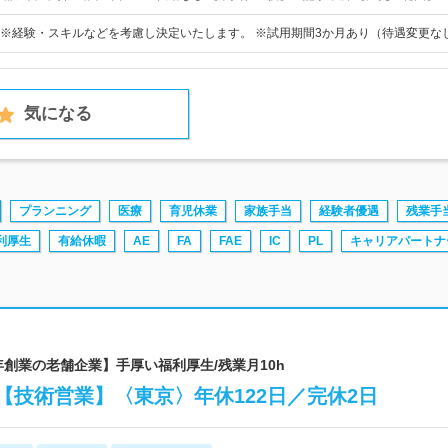
0円～ ※経験・スキルなどを考慮し決定いたします。 ※試用期間3か月あり（待遇変更な
気になる
プランニング
医療
育児休業
家族手当
経験者優遇
残業手
利厚生
有給休暇
AE
FA
FAE
IC
PL
キャリアパートナ
年創業の老舗企業】手厚い福利厚生/残業月10h
【技術営業】〈東京〉年休122日／完休2日