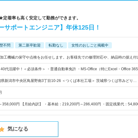
 ★定着率も高く安定して勤務ができます。
ーサポートエンジニア】年休125日！
歴不問
第二新卒歓迎
転勤なし
女性のおしごと掲載中
加工機械の保守や点検をお任せします。お客様先での修理対応や、納品時の据え付
0代活躍中！＜必須条件＞ ・普通自動車免許 ・MS-Office（特にExcel・Office 36
潟県新潟市中央区鳥屋野南3丁目10-26 ＜つくば本社工場＞ 茨城県つくば市みどり…
円
円～358,000円 【月給内訳】 ・基本給：219,200円～286,400円 ・固定残業代：54,8
気になる