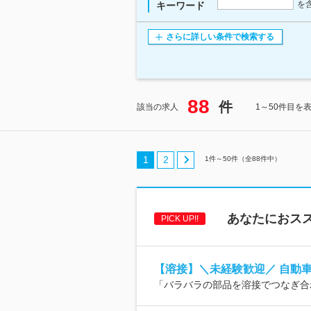
を
キーワード
さらに詳しい条件で検索する
88
件
該当の求人
1～50件目を
1
2
1
件～
50
件（全
88
件中）
あなたにおス
PICK UP!!
【溶接】＼未経験歓迎／ 自動
「バラバラの部品を溶接でつなぎ合