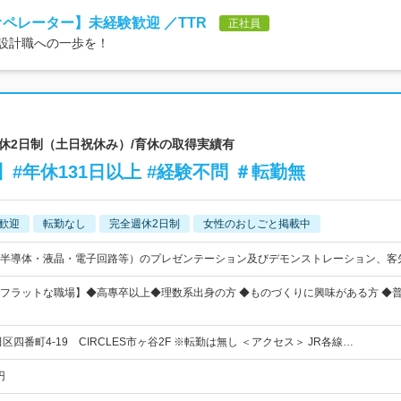
オペレーター】未経験歓迎 ／TTR
正社員
、設計職への一歩を！
完全週休2日制（土日祝休み）/育休の取得実績有
#年休131日以上 #経験不問 ＃転勤無
歓迎
転勤なし
完全週休2日制
女性のおしごと掲載中
半導体・液晶・電子回路等）のプレゼンテーション及びデモンストレーション、客
ラットな職場】◆高專卒以上◆理数系出身の方 ◆ものづくりに興味がある方 ◆普通自動車
区四番町4-19 CIRCLES市ヶ谷2F ※転勤は無し ＜アクセス＞ JR各線…
円