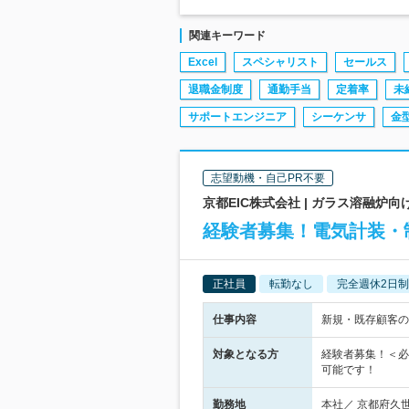
関連キーワード
Excel
スペシャリスト
セールス
退職金制度
通勤手当
定着率
未
サポートエンジニア
シーケンサ
金
志望動機・自己PR不要
京都EIC株式会社 | ガラス溶融
経験者募集！電気計装・
正社員
転勤なし
完全週休2日制
仕事内容
新規・既存顧客の
対象となる方
経験者募集！＜必
可能です！
勤務地
本社／ 京都府久