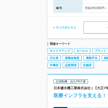
給与
月給240,00
求人詳細を見る
関連キーワード
キャリアアップ
セールス
プラント
正社員
退職金制度
通勤手当
福
半導体
品質管理
京都府
志望動機・自己PR不要
日本濾水機工業株式会社 | 【大正7
医療インフラを支える！