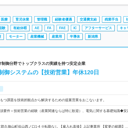
医療
育児休業
管理職
経験者優遇
交通費支給
残業手当
経験
有給休暇
AE
FA
FAE
IC
アフターサービス
キャ
型
モーター
産業機械
産業用
半導体
新潟県
炉向け制御分野でトップクラスの実績を持つ安定企業
制御システムの【技術営業】年休120日
もつ課題を技術的観点から解決するための提案営業をおこないます。
須要件＞技術営業の経験（産業関連ならば特に歓迎）、電気に関する基礎知識◆安
世郡久御山町佐山西ノ口1-4 ※転勤なし 【雇入れ直後】上記事業所 【変更の範囲】