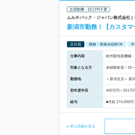
志望動機・自己PR不要
ムルチバック・ジャパン株式会社 |
新潟市勤務！【カスタマ
正社員
職種・業種未経験OK
学
仕事内容
欧州製包装機械・
対象となる方
未経験歓迎！20～4
勤務地
＜新潟支店＞ 新
初年度年収
400万円～551万
給与
■月給 274,000
求人詳細を見る