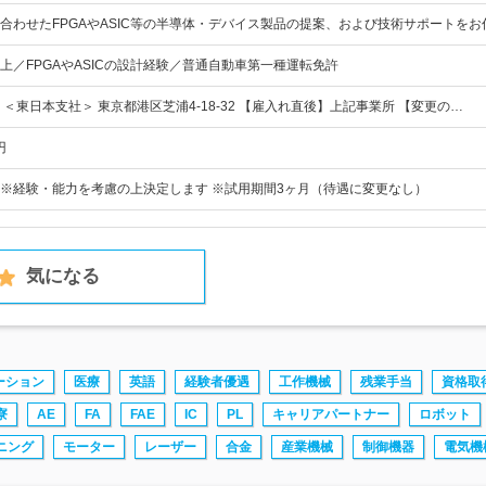
合わせたFPGAやASIC等の半導体・デバイス製品の提案、および技術サポートをお
上／FPGAやASICの設計経験／普通自動車第一種運転免許
＜東日本支社＞ 東京都港区芝浦4-18-32 【雇入れ直後】上記事業所 【変更の…
円
円～ ※経験・能力を考慮の上決定します ※試用期間3ヶ月（待遇に変更なし）
気になる
ーション
医療
英語
経験者優遇
工作機械
残業手当
資格取
寮
AE
FA
FAE
IC
PL
キャリアパートナー
ロボット
ニング
モーター
レーザー
合金
産業機械
制御機器
電気機