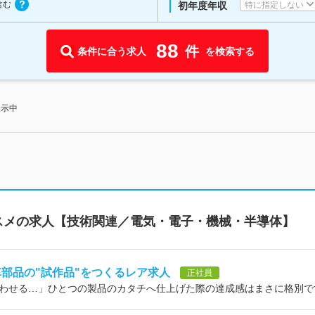
含む
特に指定しない
初年度年収
88
件
条件に合う求人
を検索する
表示中
スメの求人【技術関連／電気・電子・機械・半導体】
車部品の"試作品"をつくるレア求人
正社員
わせる…」ひとつの製品のカタチへ仕上げた際の達成感はまさに格別で