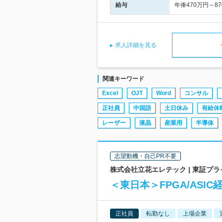
給与
年俸470万円～8
求人詳細を見る
関連キーワード
Excel
OJT
Word
コンサル
正社員
中国語
土日休み
有給休
レーザー
液晶
産業用
半導体
志望動機・自己PR不要
株式会社立花エレテック | 東証プ
＜東日本＞FPGA/AS
正社員
転勤なし
上場企業