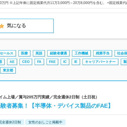
70万円 ※上記年俸に固定残業代月11万3,000円～20万8,000円を含む。 <固定残業代
気になる
セールス
医療
英語
経験者優遇
工作機械
残業手当
社会
暇
AE
CEO
FA
FAE
IC
IE
キャリアパートナー
製
東京都
ライム上場／賞与205万円実績／完全週休2日制（土日祝）
IC経験者募集！【半導体・デバイス製品のFAE】
完全週休2日制
女性のおしごと掲載中