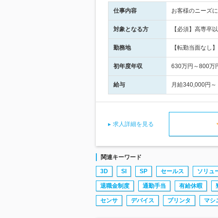
仕事内容
お客様のニーズに
対象となる方
【必須】高専卒以
勤務地
【転勤当面なし】 
初年度年収
630万円～800万
給与
月給340,000
求人詳細を見る
関連キーワード
3D
SI
SP
セールス
ソリュ
退職金制度
通勤手当
有給休暇
センサ
デバイス
プリンタ
マシ