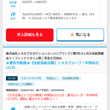
410万円～1,060万円
初年度
年収
月給25万4,000円～44万7,000円 ＋ 時間外手当 ＋ 賞与（年2
回） ※上記はあくまで最低保証給となります。…
給与
求人詳細を見る
気になる
株式会社トヨタプロダクションエンジニアリング | 賞与5.3ヵ月分支給実績
あり｜フレックスタイム制｜完全土日休み
★豊田市勤務★【技術系総合職】トヨタグループ／年間休日
121日
正社員
リモートワーク可
転勤なし
完全週休2日制
女性のおしごと掲載中
情報更新日：2026/07/24 終了予定日：2026/09/10
《大手企業ならではの環境》年間休日121日・賞与5.3ヶ月・平均年収
717万円。挑戦と働きやすさ両取りへ！
《経験に応じてスタート地点を調整》希望・適性に沿って「デ