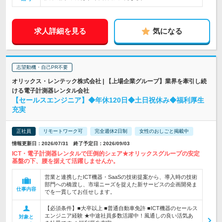
求人詳細を見る
気になる
志望動機・自己PR不要
オリックス・レンテック株式会社 | 【上場企業グループ】業界を牽引し続
ける電子計測器レンタル会社
【セールスエンジニア】◆年休120日◆土日祝休み◆福利厚生
充実
正社員
リモートワーク可
完全週休2日制
女性のおしごと掲載中
情報更新日：2026/07/31 終了予定日：2026/09/03
ICT・電子計測器レンタルで圧倒的シェア★オリックスグループの安定
基盤の下、腰を据えて活躍しませんか。
営業と連携したICT機器・SaaSの技術提案から、導入時の技術
部門への橋渡し、市場ニーズを捉えた新サービスの企画開発ま
仕事内容
でを一貫してお任せします。
【必須条件】■大卒以上 ■普通自動車免許 ■ICT機器のセールス
エンジニア経験 ★中途社員多数活躍中！風通しの良い活気あ
対象と