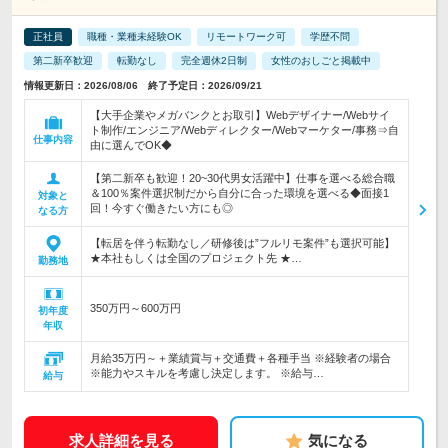
正社員
職種・業種未経験OK
リモートワーク可
学歴不問
第二新卒歓迎
転勤なし
完全週休2日制
女性のおしごと掲載中
情報更新日：2026/08/06 終了予定日：2026/09/21
【大手企業やメガバンクとお取引】Webデザイナー/Webサイ
ト制作/エンジニア/Webディレクター/Webマーケター/事務⇒自
仕事内容
由に選んでOK◆
【第二新卒も歓迎！20~30代男女活躍中】仕事を選べる総合職
＆100％案件選択制だから自分に合った環境を選べる◆面接1
対象と
回！今すぐ働きたい方にも◎
なる方
【転居を伴う転勤なし／研修後は”フルリモ案件”も選択可能】
★本社もしくは全国のプロジェクト先 ★…
勤務地
350万円～600万円
初年度
年収
月給35万円～＋業績賞与＋交通費＋各種手当 ※経験者の場合
※能力やスキルを考慮し決定します。 ※給与…
給与
求人詳細を見る
気になる