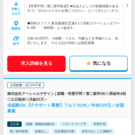
【学歴不問／第二新卒歓迎】■社会人としての就業経験がある
対象と
方 ◎「ゼロからスキルを身につけたい」という方にピッタリ♪
なる方
◆田町オフィス 東京都港区芝浦3-1-1 田町ステーションタワー
N 30F ・「田町駅」より徒歩3…
勤務地
月給:24.8万円～ ※経験・スキル、年齢などを考慮のうえ、決
定いたします。 ※※上記の月給には固定残業…
給与
求人詳細を見る
気になる
志望動機・自己PR不要
株式会社アーシャルデザイン | 前職・学歴不問！第二新卒OK◇昇給年4回
◇土日祝休◇月給25万～
未経験OK【ITサポート事務】フルリモOK／年休125日／全国
募集
正社員
職種・業種未経験OK
リモートワーク可
学歴不問
第二新卒歓迎
転勤なし
完全週休2日制
女性のおしごと掲載中