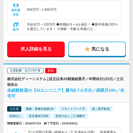
504万円～1,500万円
初年度
年収
月給42万～120万円 ◆前職給与＋αを保証！ ◆案件単価の83％
を還元しています！ ※経験・年齢を考慮の上…
給与
求人詳細を見る
気になる
志望動機・自己PR不要
株式会社ディーシステム | 設立以来26期連続黒字／年間休日125日／土日
祝休み
未経験歓迎の【AIエンジニア】賞与8.7カ月分／残業月10h／在
宅可
正社員
職種・業種未経験OK
リモートワーク可
第二新卒歓迎
転勤なし
完全週休2日制
女性のおしごと掲載中
情報更新日：2026/07/24 終了予定日：2026/09/21
【1カ月間の手厚い研修あり！】生成AIを活用し、医薬業界を