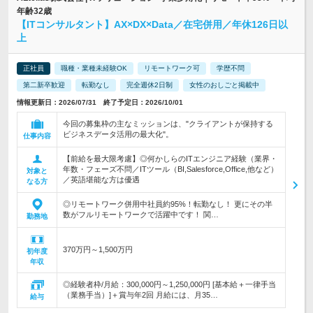
年齢32歳
【ITコンサルタント】AX×DX×Data／在宅併用／年休126日以
上
正社員
職種・業種未経験OK
リモートワーク可
学歴不問
第二新卒歓迎
転勤なし
完全週休2日制
女性のおしごと掲載中
情報更新日：2026/07/31 終了予定日：2026/10/01
今回の募集枠の主なミッションは、"クライアントが保持する
ビジネスデータ活用の最大化"。
仕事内容
【前給を最大限考慮】◎何かしらのITエンジニア経験（業界・
年数・フェーズ不問／ITツール（BI,Salesforce,Office,他など）
対象と
／英語堪能な方は優遇
なる方
◎リモートワーク併用中社員約95%！転勤なし！ 更にその半
数がフルリモートワークで活躍中です！ 関…
勤務地
370万円～1,500万円
初年度
年収
◎経験者枠/月給：300,000円～1,250,000円 [基本給＋一律手当
（業務手当）]＋賞与年2回 月給には、月35…
給与