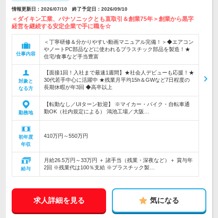
情報更新日：2026/07/10 終了予定日：2026/09/10
＜ダイキン工業、パナソニックとも直取引＆創業75年＞創業から黒字
経営を継続する安定企業で手に職を☆
＜丁寧研修＆分かりやすい動画マニュアル完備！＞◆エアコン
やノートPC部品などに使われるプラスチック部品を製造！★
仕事内容
住宅/食事など手当豊富
【面接1回！入社まで最速1週間】★社会人デビューも応援！★
30代若手中心に活躍中 ★残業月平均15h＆GWなど7日程度の
対象と
長期休暇が年3回 ◆高卒以上
なる方
【転勤なし／UIターン歓迎】 ※マイカー・バイク・自転車通
勤OK（社内規定による） 鴻池工場／大阪…
勤務地
410万円～550万円
初年度
年収
月給26.5万円～33万円 ＋ 諸手当（残業・深夜など）＋ 賞与年
2回 ※残業代は100％支給 ※プラスチック製…
給与
求人詳細を見る
気になる