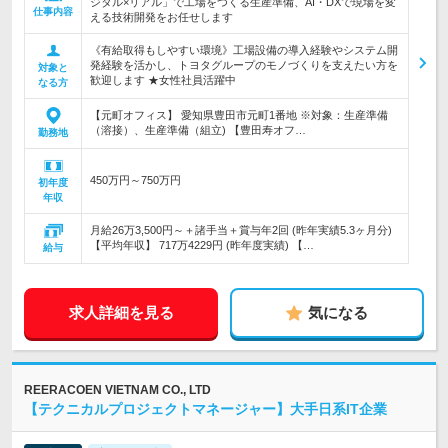
ジタル×リアル」で工場をつくる生産準備、AI・DXで現場を変
仕事内容
える技術開発をお任せします
《有給取得もしやすい環境》工場設備の導入経験やシステム開
発経験を活かし、トヨタグループのモノづくりを支えたい方を
対象と
歓迎します ★女性社員活躍中
なる方
【元町オフィス】 愛知県豊田市元町1番地 ※対象：生産準備
（溶接）、生産準備（組立) 【豊田寿オフ…
勤務地
450万円～750万円
初年度
年収
月給26万3,500円～＋諸手当＋賞与年2回 (昨年実績5.3ヶ月分)
【平均年収】 717万4229円 (昨年度実績) 【…
給与
求人詳細を見る
気になる
REERACOEN VIETNAM CO., LTD
【テクニカルプロジェクトマネージャー】大手日系IT企業