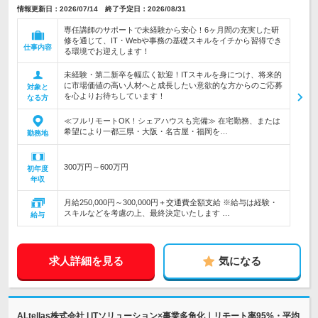
情報更新日：2026/07/14 終了予定日：2026/08/31
専任講師のサポートで未経験から安心！6ヶ月間の充実した研
修を通じて、IT・Webや事務の基礎スキルをイチから習得でき
仕事内容
る環境でお迎えします！
未経験・第二新卒を幅広く歓迎！ITスキルを身につけ、将来的
に市場価値の高い人材へと成長したい意欲的な方からのご応募
対象と
を心よりお待ちしています！
なる方
≪フルリモートOK！シェアハウスも完備≫ 在宅勤務、または
希望により一都三県・大阪・名古屋・福岡を…
勤務地
300万円～600万円
初年度
年収
月給250,000円～300,000円＋交通費全額支給 ※給与は経験・
スキルなどを考慮の上、最終決定いたします …
給与
求人詳細を見る
気になる
ALtellas株式会社 | ITソリューション×事業多角化｜リモート率95%・平均