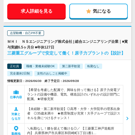
求人詳細を見る
気になる
志望動機・自己PR不要
ＭＨＩ ＮＳエンジニアリング株式会社 | 総合エンジニアリング企業｜■賞
与実績6.5ヶ月分 ■年休127日
三菱重工グループで安定して働く！原子力プラントの【設計】
正社員
職種・業種未経験OK
第二新卒歓迎
転勤なし
完全週休2日制
女性のおしごと掲載中
情報更新日：2026/06/30 終了予定日：2026/09/28
【希望を考慮した配属で、興味を持って働ける】原子力発電プ
ラントの設備や機器、電気、構造設計のいずれかの設計部門に
仕事内容
配属。★研修充実
【未経験・第二新卒歓迎】◎高専・大学・大学院卒の理系出身
者 ◎35歳未満※ ★教育制度が充実！大手グループで設計ス
対象と
キルを身につけるチャンス！
なる方
＼転勤なし！腰を据えて働ける◎／ 【三菱重工神戸造船所
内】 兵庫県神戸市兵庫区和田崎町1丁目1番1…
勤務地