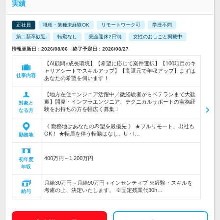
実績
正社員
職種・業種未経験OK
リモートワーク可
学歴不問
第二新卒歓迎
転勤なし
完全週休2日制
女性のおしごと掲載中
情報更新日：2026/08/06 終了予定日：2026/08/27
【AI顧問×成長環境】【希望に応じて案件選択】【100項目のキ
ャリアシートでスキルアップ】【高還元で年収アップ】まずは
仕事内容
あなたの希望を伺います！
【地方在住エンジニア活躍中／微経験者からベテランまで大歓
迎】開発・インフラエンジニア、テクニカルサポートの実務経
対象と
験をお持ちの方を幅広く募集！
なる方
《 勤務地はあなたの希望を最優先 》 ★フルリモート、出社も
OK！ ★転居を伴う転勤はなし。U・I…
勤務地
400万円～1,200万円
初年度
年収
月給30万円～月給90万円＋インセンティブ ※経験・スキルを
考慮の上、決定いたします。 ※固定残業代30h…
給与