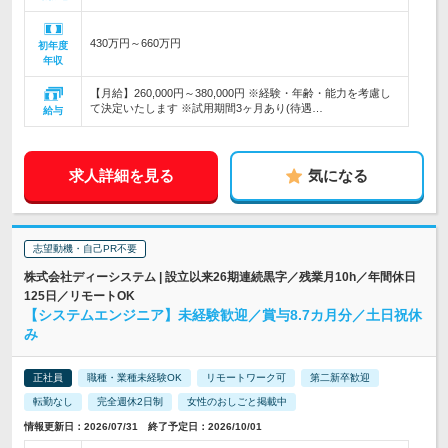
430万円～660万円
初年度
年収
【月給】260,000円～380,000円 ※経験・年齢・能力を考慮し
て決定いたします ※試用期間3ヶ月あり(待遇…
給与
求人詳細を見る
気になる
志望動機・自己PR不要
株式会社ディーシステム | 設立以来26期連続黒字／残業月10h／年間休日
125日／リモートOK
【システムエンジニア】未経験歓迎／賞与8.7カ月分／土日祝休
み
正社員
職種・業種未経験OK
リモートワーク可
第二新卒歓迎
転勤なし
完全週休2日制
女性のおしごと掲載中
情報更新日：2026/07/31 終了予定日：2026/10/01