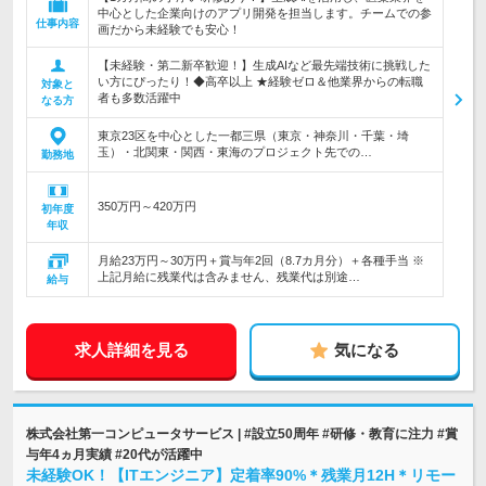
中心とした企業向けのアプリ開発を担当します。チームでの参
仕事内容
画だから未経験でも安心！
【未経験・第二新卒歓迎！】生成AIなど最先端技術に挑戦した
い方にぴったり！◆高卒以上 ★経験ゼロ＆他業界からの転職
対象と
者も多数活躍中
なる方
東京23区を中心とした一都三県（東京・神奈川・千葉・埼
玉）・北関東・関西・東海のプロジェクト先での…
勤務地
350万円～420万円
初年度
年収
月給23万円～30万円＋賞与年2回（8.7カ月分）＋各種手当 ※
上記月給に残業代は含みません、残業代は別途…
給与
求人詳細を見る
気になる
株式会社第一コンピュータサービス | #設立50周年 #研修・教育に注力 #賞
与年4ヵ月実績 #20代が活躍中
未経験OK！【ITエンジニア】定着率90%＊残業月12H＊リモー