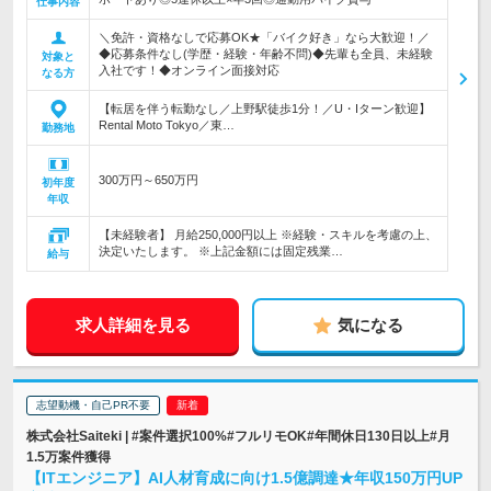
仕事内容
＼免許・資格なしで応募OK★「バイク好き」なら大歓迎！／
◆応募条件なし(学歴・経験・年齢不問)◆先輩も全員、未経験
対象と
入社です！◆オンライン面接対応
なる方
【転居を伴う転勤なし／上野駅徒歩1分！／U・Iターン歓迎】
Rental Moto Tokyo／東…
勤務地
300万円～650万円
初年度
年収
【未経験者】 月給250,000円以上 ※経験・スキルを考慮の上、
決定いたします。 ※上記金額には固定残業…
給与
求人詳細を見る
気になる
志望動機・自己PR不要
株式会社Saiteki | #案件選択100%#フルリモOK#年間休日130日以上#月
1.5万案件獲得
【ITエンジニア】AI人材育成に向け1.5億調達★年収150万円UP