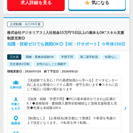
求人詳細を見る
気になる
志望動機・自己PR不要
株式会社デジタリアス | 入社祝金15万円*5日以上の連休もOK*スキル支援
制度充実◎
知識・技術ゼロでも挑戦OK◎【SE・ITサポート】☆年休150日
正社員
職種・業種未経験OK
学歴不問
第二新卒歓迎
転勤なし
完全週休2日制
女性のおしごと掲載中
情報更新日：2026/07/24 終了予定日：2026/09/10
【未経験でも安心！ITの基礎知識から学べる】データセンター
内にあるお客様のシステム運用・保守を担います◆スキルに応
仕事内容
じて幅広い活躍の場があります
【知識・経験・学歴不問】◆PCの基本操作ができれば応募O
K！◆資格取得・書籍購入費用全額補助など資格支援制度も充
対象と
実◆先輩も未経験100％
なる方
【転勤なし】 【お客様先(東京都)にて勤務】 ※希望を考慮の
上で決定となります。 ※転居を伴う転勤…
勤務地