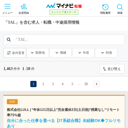
メニュー
会員登録
閲覧履歴
検索
「TAL」を含む求人・転職・中途採用情報
「TAL」
勤務地
職種
年収
特徴
条件変更
1,463
1
50
件中
-
件
並び替え
1
2
3
4
5
30
…
株式会社LULL | *年休121日以上*完全週休2日(土日祝)*残業なし*リモート
率75%超
自分に合った仕事を選べる【IT系総合職】未経験OK◆フルリモ
あり