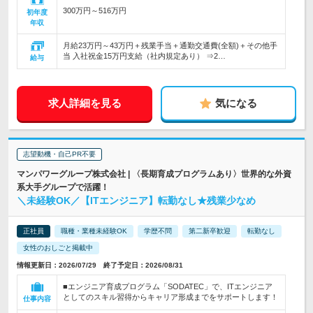
300万円～516万円
初年度
年収
月給23万円～43万円＋残業手当＋通勤交通費(全額)＋その他手
当 入社祝金15万円支給（社内規定あり） ⇒2…
給与
求人詳細を見る
気になる
志望動機・自己PR不要
マンパワーグループ株式会社 | 〈長期育成プログラムあり〉世界的な外資
系大手グループで活躍！
＼未経験OK／【ITエンジニア】転勤なし★残業少なめ
正社員
職種・業種未経験OK
学歴不問
第二新卒歓迎
転勤なし
女性のおしごと掲載中
情報更新日：2026/07/29 終了予定日：2026/08/31
■エンジニア育成プログラム「SODATEC」で、ITエンジニア
としてのスキル習得からキャリア形成までをサポートします！
仕事内容