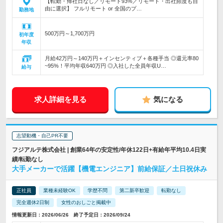
【転勤・帰社日なし／リモート93%／リモート・出社頻度も自
由に選択】 フルリモート or 全国のプ…
勤務地
500万円～1,700万円
初年度
年収
月給42万円～140万円＋インセンティブ＋各種手当 ◎還元率80
~95%！平均年収640万円 ◎入社した全員年収U…
給与
求人詳細を見る
気になる
志望動機・自己PR不要
フジアルテ株式会社 | 創業64年の安定性/年休122日+有給年平均10.4日実
績/転勤なし
大手メーカーで活躍【機電エンジニア】前給保証／土日祝休み
正社員
業種未経験OK
学歴不問
第二新卒歓迎
転勤なし
完全週休2日制
女性のおしごと掲載中
情報更新日：2026/06/26 終了予定日：2026/09/24