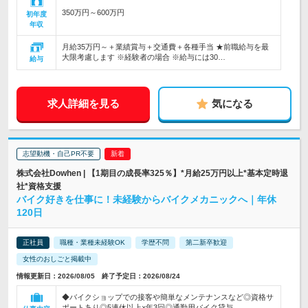
350万円～600万円
初年度
年収
月給35万円～＋業績賞与＋交通費＋各種手当 ★前職給与を最
大限考慮します ※経験者の場合 ※給与には30…
給与
求人詳細を見る
気になる
志望動機・自己PR不要
株式会社Dowhen | 【1期目の成長率325％】*月給25万円以上*基本定時退
社*資格支援
バイク好きを仕事に！未経験からバイクメカニックへ｜年休
120日
正社員
職種・業種未経験OK
学歴不問
第二新卒歓迎
女性のおしごと掲載中
情報更新日：2026/08/05 終了予定日：2026/08/24
◆バイクショップでの接客や簡単なメンテナンスなど◎資格サ
ポートあり◎5連休以上×年3回◎通勤用バイク貸与