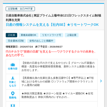
志望動機・自己PR不要
日産自動車株式会社 | 東証プライム上場/年休121日/フレックスタイム制/福
利厚生充実
日産の情報システムを支える【社内SE】★リモートワークOK
正社員
業種未経験OK
リモートワーク可
上場企業
完全週休2日制
女性のおしごと掲載中
情報更新日：2026/07/24 終了予定日：2026/08/27
ITのチカラで"技術の日産"を支える――ワクワクするクルマの未来を、
あなたの手で。
【技術の日産をITの力で支えるやりがい】グローバルIT基盤の
構築・高度化や車載開発環境整備、基幹システム刷新の推進を
仕事内容
お任せします。
【異業種出身の先輩社員も多数活躍中◎】■専門卒以上 ■IT領
域における何らかの経験 ◎ソフトウェア開発やクラウドシス
対象と
テム運用の経験
なる方
★神奈川限定募集 ★UIターン歓迎 ★マイカー通勤OK ★在宅
勤務制度あり 神奈川県内のいずれかの…
勤務地