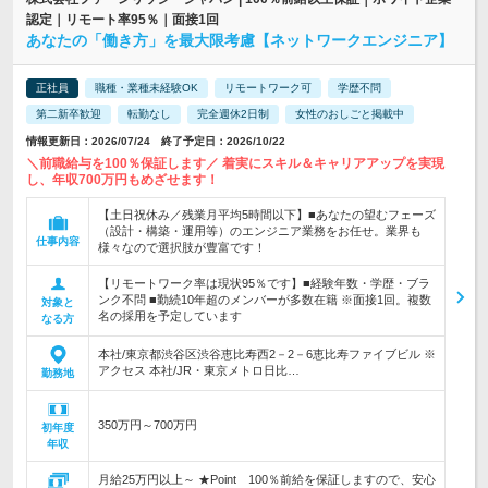
認定｜リモート率95％｜面接1回
あなたの「働き方」を最大限考慮【ネットワークエンジニア】
正社員
職種・業種未経験OK
リモートワーク可
学歴不問
第二新卒歓迎
転勤なし
完全週休2日制
女性のおしごと掲載中
情報更新日：2026/07/24 終了予定日：2026/10/22
＼前職給与を100％保証します／ 着実にスキル＆キャリアアップを実現
し、年収700万円もめざせます！
【土日祝休み／残業月平均5時間以下】■あなたの望むフェーズ
（設計・構築・運用等）のエンジニア業務をお任せ。業界も
仕事内容
様々なので選択肢が豊富です！
【リモートワーク率は現状95％です】■経験年数・学歴・ブラ
ンク不問 ■勤続10年超のメンバーが多数在籍 ※面接1回。複数
対象と
名の採用を予定しています
なる方
本社/東京都渋谷区渋谷恵比寿西2－2－6恵比寿ファイブビル ※
アクセス 本社/JR・東京メトロ日比…
勤務地
350万円～700万円
初年度
年収
月給25万円以上～ ★Point 100％前給を保証しますので、安心