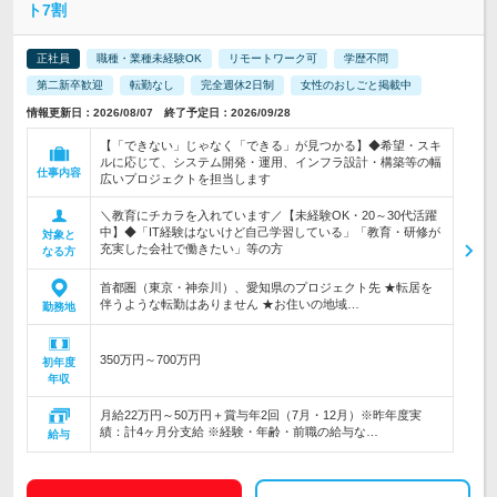
ト7割
正社員
職種・業種未経験OK
リモートワーク可
学歴不問
第二新卒歓迎
転勤なし
完全週休2日制
女性のおしごと掲載中
情報更新日：2026/08/07 終了予定日：2026/09/28
【「できない」じゃなく「できる」が見つかる】◆希望・スキ
ルに応じて、システム開発・運用、インフラ設計・構築等の幅
仕事内容
広いプロジェクトを担当します
＼教育にチカラを入れています／【未経験OK・20～30代活躍
中】◆「IT経験はないけど自己学習している」「教育・研修が
対象と
充実した会社で働きたい」等の方
なる方
首都圏（東京・神奈川）、愛知県のプロジェクト先 ★転居を
伴うような転勤はありません ★お住いの地域…
勤務地
350万円～700万円
初年度
年収
月給22万円～50万円＋賞与年2回（7月・12月）※昨年度実
績：計4ヶ月分支給 ※経験・年齢・前職の給与な…
給与