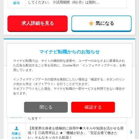
してください。 ※試用期間（6か月）は契約…
給与
求人詳細を見る
気になる
株式会社三井E&S | 旧名・三井造船｜――◆ 三井GP×上場企業×キャリア
マイナビ転職からのお知らせ
採用 ◆――
上場企業の【総合職】年間休日127日/賞与平均6.79ヶ月
マイナビ転職では、サイトの継続的な改善や、ユーザーのみなさまに最適化され
た広告を配信すること等を目的に、Cookie等の「インフォマティブデータ」を利
用しています。
正社員
職種・業種未経験OK
第二新卒歓迎
上場企業
インフォマティブデータの提供を無効にしたい場合は「確認する」ボタンのリン
完全週休2日制
ク先から停止（オプトアウト）を行うことができます。
情報更新日：2026/07/31 終了予定日：2026/10/01
※オプトアウトをした場合、マイナビ転職の一部サービスを利用できない場合が
あります。
技術で世界を変えていく。そのスタートラインに立とう！働きやすさも
経験値も、次のステージへ。
閉じる
確認する
【世界TOPクラスのメーカー◆充実の研修制度で着実にスキル
アップ！】あなたのスキルや専門性を発揮できる業務をお任せ
仕事内容
します！
【異業界出身者も積極的に採用中◆スキルや知識を活かせる環
境！】◎高専卒以上 ★「機械が好き」「安定企業で働きた
対象と
い」そんなキッカケも歓迎！
なる方