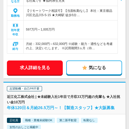
る社風です ★福利厚生充実
なる方
【リモートワーク相談可】【当面転勤なし】 本社：東京都品
川区北品川5-5-15 ★大崎駅 徒歩5分…
勤務地
597万円～1,005万円
初年度
年収
月給：332,000円～632,000円 ※経験・能力・適性などを考慮
の上、決定いたします。 ※試用期間3ヵ月（待…
給与
求人詳細を見る
気になる
志望動機・自己PR不要
近江化工株式会社 | ★未経験入社1年目で月収33万円超の先輩も ★入社祝
い金10万円
年休120日＆月給26.5万円～！【製造スタッフ】★大阪募集
正社員
職種・業種未経験OK
第二新卒歓迎
転勤なし
女性のおしごと掲載中