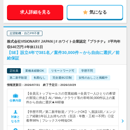
求人詳細を見る
気になる
志望動機・自己PR不要
株式会社VISIONARY JAPAN | # ホワイト企業認定『プラチナ』 #平均年
収640万円 #年休131日
【SE】設立4年で381名／案件30,000件～から自由に選択／前
給保証
正社員
業種未経験OK
リモートワーク可
学歴不問
第二新卒歓迎
転勤なし
完全週休2日制
女性のおしごと掲載中
情報更新日：2026/07/31 終了予定日：2026/10/29
【全員元トップセールスの営業組織⇒全員で一人ひとりの希望
の実現に伴走】AI／Web／クラウド等の常時30,000件以上の案
仕事内容
件から自由に選択★AI研修
【学歴不問／第二新卒歓迎／ブランクOK】＼面談1回／エンジ
ニア経験1年以上お持ちの方（言語・年数・工程⇒不問）◎定
対象と
着率98%｜フレックスや時短OK
なる方