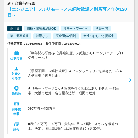
み）◎賞与年2回
【エンジニア】フルリモート／未経験歓迎／副業可／年休120
日～
正社員
職種・業種未経験OK
リモートワーク可
学歴不問
第二新卒歓迎
転勤なし
完全週休2日制
女性のおしごと掲載中
情報更新日：2026/06/16 終了予定日：2026/09/14
『半年間の研修/安心昇給制度』未経験からITエンジニア・プロ
グラマーへ！
仕事内容
【学歴不問／未経験歓迎】★ゼロからキャリアを築きたい方★
対象と
人柄重視で選考します
なる方
★リモートワークOK ★転居を伴う転勤はありません 一都三
県・大阪市近郊・名古屋市近郊・福岡市近郊…
勤務地
320万円～450万円
初年度
年収
■月給26万円～29万円＋賞与年2回 ※経験・スキルを考慮の
上、決定。 ※上記月給には固定残業代（月30時…
給与