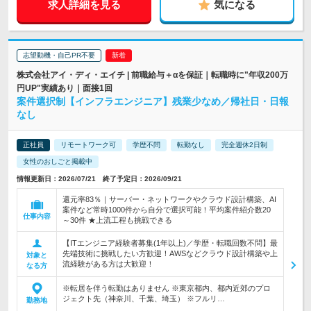
求人詳細を見る
気になる
志望動機・自己PR不要
株式会社アイ・ディ・エイチ | 前職給与＋αを保証｜転職時に"年収200万
円UP"実績あり｜面接1回
案件選択制【インフラエンジニア】残業少なめ／帰社日・日報
なし
正社員
リモートワーク可
学歴不問
転勤なし
完全週休2日制
女性のおしごと掲載中
情報更新日：2026/07/21 終了予定日：2026/09/21
還元率83％｜サーバー・ネットワークやクラウド設計構築、AI
案件など常時1000件から自分で選択可能！平均案件紹介数20
仕事内容
～30件 ★上流工程も挑戦できる
【ITエンジニア経験者募集(1年以上)／学歴・転職回数不問】最
先端技術に挑戦したい方歓迎！AWSなどクラウド設計構築や上
対象と
流経験がある方は大歓迎！
なる方
※転居を伴う転勤はありません ※東京都内、都内近郊のプロ
ジェクト先（神奈川、千葉、埼玉） ※フルリ…
勤務地