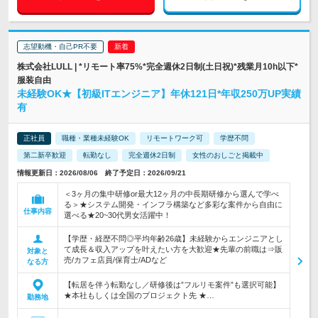
志望動機・自己PR不要
株式会社LULL | *リモート率75%*完全週休2日制(土日祝)*残業月10h以下*
服装自由
未経験OK★【初級ITエンジニア】年休121日*年収250万UP実績
有
正社員
職種・業種未経験OK
リモートワーク可
学歴不問
第二新卒歓迎
転勤なし
完全週休2日制
女性のおしごと掲載中
情報更新日：2026/08/06 終了予定日：2026/09/21
＜3ヶ月の集中研修or最大12ヶ月の中長期研修から選んで学べ
る＞★システム開発・インフラ構築など多彩な案件から自由に
仕事内容
選べる★20~30代男女活躍中！
【学歴・経歴不問◎平均年齢26歳】未経験からエンジニアとし
て成長＆収入アップを叶えたい方を大歓迎★先輩の前職は⇒販
対象と
売/カフェ店員/保育士/ADなど
なる方
【転居を伴う転勤なし／研修後は”フルリモ案件”も選択可能】
★本社もしくは全国のプロジェクト先 ★…
勤務地