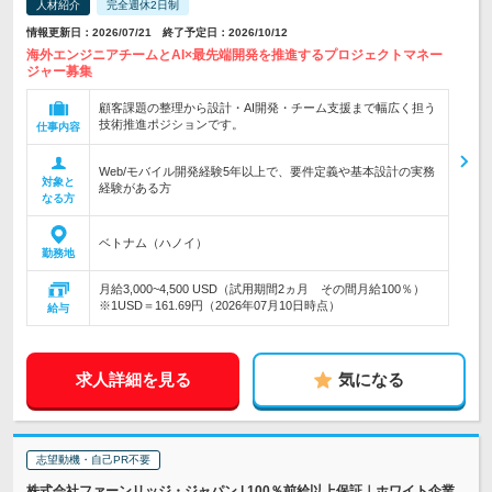
人材紹介
完全週休2日制
情報更新日：2026/07/21 終了予定日：2026/10/12
海外エンジニアチームとAI×最先端開発を推進するプロジェクトマネー
ジャー募集
顧客課題の整理から設計・AI開発・チーム支援まで幅広く担う
技術推進ポジションです。
仕事内容
Web/モバイル開発経験5年以上で、要件定義や基本設計の実務
対象と
経験がある方
なる方
ベトナム（ハノイ）
勤務地
月給3,000~4,500 USD（試用期間2ヵ月 その間月給100％）
※1USD＝161.69円（2026年07月10日時点）
給与
求人詳細を見る
気になる
志望動機・自己PR不要
株式会社ファーンリッジ・ジャパン | 100％前給以上保証｜ホワイト企業