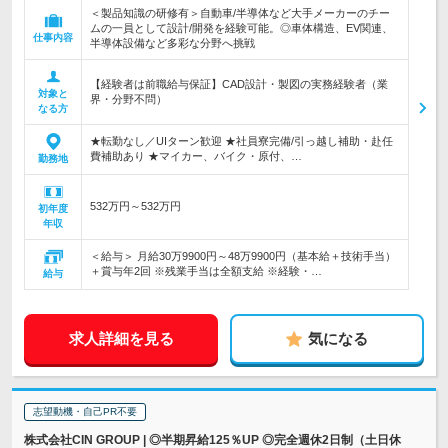
＜製品知識の研修有＞自動車/半導体など大手メーカーのチー
ムの一員として設計/開発を経験可能。◎車体構造、EV関連、
仕事内容
半導体設備など多彩な分野へ挑戦
【経験者は前職給与保証】CAD設計・製図の実務経験者（業
対象と
界・分野不問）
なる方
★転勤なし／UIターン歓迎 ★社員寮完備/引っ越し補助・赴任
費補助あり ★マイカー、バイク・原付、…
勤務地
532万円～532万円
初年度
年収
＜給与＞ 月給30万9900円～48万9900円（基本給＋技術手当）
＋賞与年2回 ※残業手当は全額支給 ※経験・…
給与
求人詳細を見る
気になる
志望動機・自己PR不要
株式会社CIN GROUP | ◎半期昇給125％UP ◎完全週休2日制（土日休