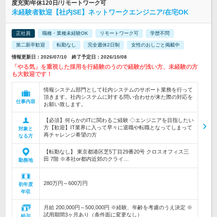
度充実/年休120日/リモートワーク可
未経験者歓迎【社内SE】ネットワークエンジニア/在宅OK
正社員
職種・業種未経験OK
リモートワーク可
学歴不問
第二新卒歓迎
転勤なし
完全週休2日制
女性のおしごと掲載中
情報更新日：2026/07/10 終了予定日：2026/10/08
「やる気」を重視した採用を行経験のうので経験が浅い方、未経験の方
も大歓迎です！
情報システム部門として社内システムのサポート業務を行って
頂きます。社内システムに対する問い合わせが来た際の対応を
仕事内容
お願い致します。
【必須】何らかのITに関わるご経験 ◇エンジニアを目指したい
方【歓迎】IT業界に入って早々に退職や転職となってしまって
対象と
再チャレンジ希望の方
なる方
【転勤なし】 東京都港区芝5丁目29番20号 クロスオフィス三
田 7階 ※本社or都内近郊のクライ…
勤務地
280万円～600万円
初年度
年収
月給 200,000円～500,000円 ※経験、年齢を考慮のうえ決定 ※
試用期間3ヶ月あり（条件面に変更なし）
給与