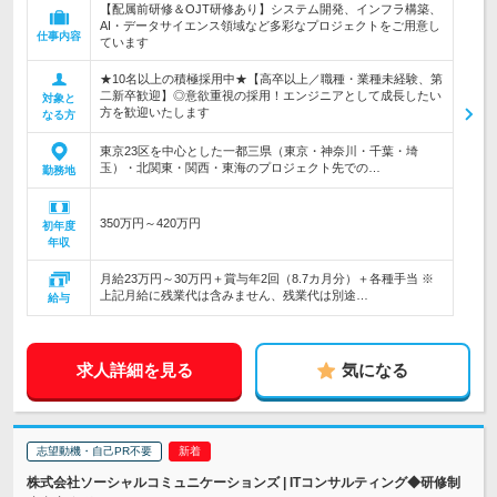
【配属前研修＆OJT研修あり】システム開発、インフラ構築、
AI・データサイエンス領域など多彩なプロジェクトをご用意し
仕事内容
ています
★10名以上の積極採用中★【高卒以上／職種・業種未経験、第
二新卒歓迎】◎意欲重視の採用！エンジニアとして成長したい
対象と
方を歓迎いたします
なる方
東京23区を中心とした一都三県（東京・神奈川・千葉・埼
玉）・北関東・関西・東海のプロジェクト先での…
勤務地
350万円～420万円
初年度
年収
月給23万円～30万円＋賞与年2回（8.7カ月分）＋各種手当 ※
上記月給に残業代は含みません、残業代は別途…
給与
求人詳細を見る
気になる
志望動機・自己PR不要
株式会社ソーシャルコミュニケーションズ | ITコンサルティング◆研修制