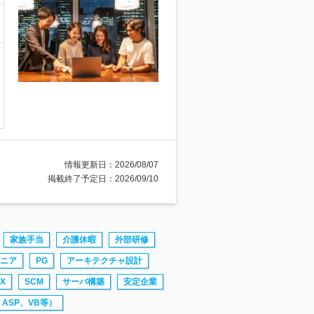
情報更新日：2026/08/07
掲載終了予定日：2026/09/10
家族手当
介護休暇
外部研修
ジニア
PG
アーキテクチャ設計
X
SCM
サーバ構築
安定企業
、ASP、VB等）