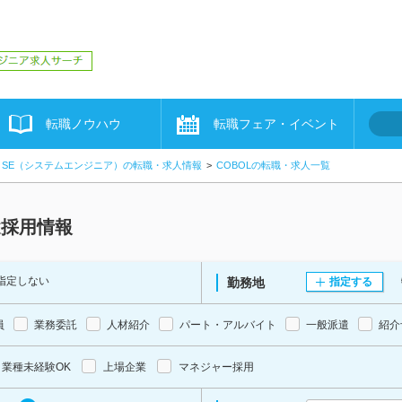
転職ノウハウ
転職フェア・イベント
SE（システムエンジニア）の転職・求人情報
COBOLの転職・求人一覧
途採用情報
指定しない
勤務地
指定する
員
業務委託
人材紹介
パート・アルバイト
一般派遣
紹介
業種未経験OK
上場企業
マネジャー採用