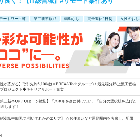
り良く！【IT総合職】#リモート案件あり
モートワーク可
第二新卒歓迎
転勤なし
完全週休2日制
女性のおし
が広がる】取引先約5,100社(※BREXA Techグループ)！最先端分野/上流工程/自
プロジェクト◆キャリアサポート充実
第二新卒OK／UIターン歓迎】「スキルを身に付けたい」「自分の選択肢を広げた
歓迎します！
東海/関西/中四国/九州いずれかのエリア】 ☆お住まいなど通勤圏内を考慮し、配属
円