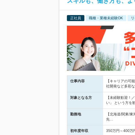
スキルも、働き方も、よ
正社員
職種・業種未経験OK
リ
仕事内容
【キャリアの可能性
社開発など多彩な
対象となる方
【未経験歓迎！／
い」 という方を
勤務地
【北海道/関東/
先…
初年度年収
350万円～400万