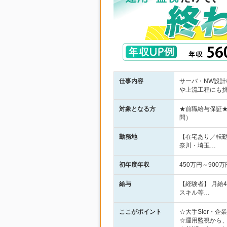
仕事内容
サーバ・NW設計
や上流工程にも
対象となる方
★前職給与保証
問）
勤務地
【在宅あり／転
奈川・埼玉…
初年度年収
450万円～900万
給与
【経験者】 月給
スキル等…
ここがポイント
☆大手SIer・
☆運用監視から、