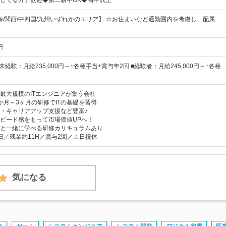
してる方」歓迎◆第二新卒OK◆高卒以上
東海/関西/中四国/九州いずれかのエリア】 ☆お住まいなど通勤圏内を考慮し、配属
円
未経験：月給235,000円～+各種手当+賞与年2回 ■経験者：月給245,000円～+各種
最大規模のITエンジニアが集う会社
か月～3ヶ月の研修でITの基礎を習得
・キャリアアップ支援など豊富♪
ピード感をもって市場価値UPへ！
と一緒に学べる研修カリキュラムあり
日／残業約11H／賞与2回／土日祝休
気になる