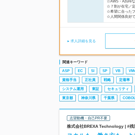
☆AWS・Azu
☆７割が在宅／定
☆希望に合った
☆人間関係良好
求人詳細を見る
関連キーワード
ASP
EC
SI
SP
VB
VM
資格手当
正社員
戦略
定着率
システム運用
東証
セキュリティ
東京都
神奈川県
千葉県
COBO
志望動機・自己PR不要
株式会社BREXA Technology