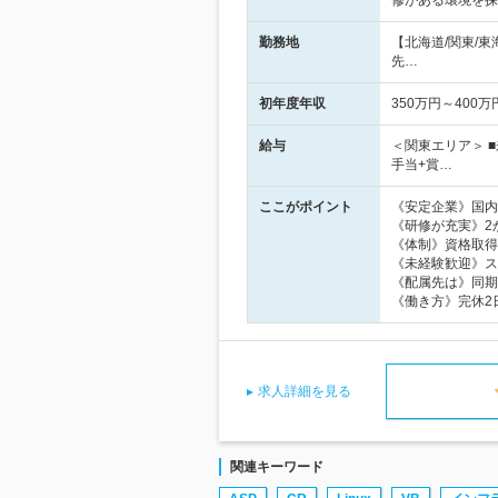
修がある環境を探
勤務地
【北海道/関東/
先…
初年度年収
350万円～400万
給与
＜関東エリア＞ ■
手当+賞…
ここがポイント
《安定企業》国内
《研修が充実》2
《体制》資格取得
《未経験歓迎》ス
《配属先は》同期
《働き方》完休2
求人詳細を見る
関連キーワード