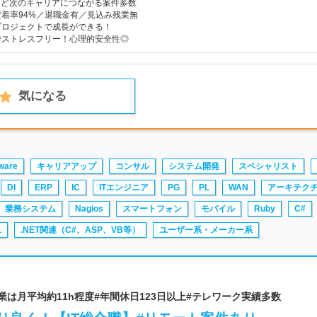
reなど次のキャリアにつながる案件多数
着率94%／退職金有／見込み残業無
プロジェクトで成長ができる！
でストレスフリー！心理的安全性◎
気になる
ware
キャリアアップ
コンサル
システム開発
スペシャリスト
DI
ERP
IC
ITエンジニア
PG
PL
WAN
アーキテク
業務システム
Nagios
スマートフォン
モバイル
Ruby
C#
L
.NET関連（C#、ASP、VB等）
ユーザー系・メーカー系
 | #残業は月平均約11h程度#年間休日123日以上#テレワーク実績多数