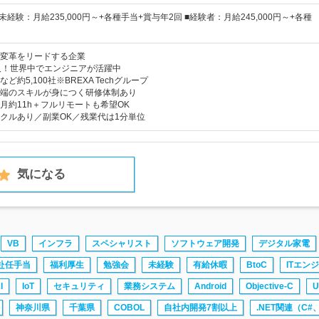
未経験：月給235,000円～+各種手当+賞与年2回 ■経験者：月給245,000円～+各種
変革をリードする企業
人！世界中でエンジニアが活躍中
約5,100社※BREXA Techグループ
端のスキルが身につく研修体制あり
月約11h＋フルリモートも希望OK
クルあり／副業OK／残業代は1分単位
気になる
VB
インフラ
スペシャリスト
ソフトウェア開発
デジタル家電
赴任手当
福利厚生
勉強会
未経験
有給休暇
BtoC
ITエン
I
IoT
セキュリティ
業務システム
Android
Objective-C
U
神奈川県
千葉県
COBOL
自社内開発7割以上
.NET関連（C#