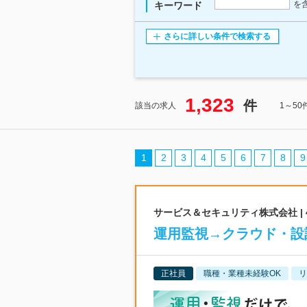
を
キーワード
さらに詳しい条件で検索する
1,323
件
該当の求人
1～5
1
2
3
4
5
6
7
8
9
サービス＆セキュリティ株式会社 |
運用監視→クラウド・設
正社員
職種・業種未経験OK
リ