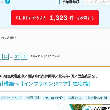
含む
特に指定しない
初年度年収
1,323
件
条件に合う求人
を検索する
0件目を表示中
10
27
…
1
件～
50
件（全
1,323
件中）
 46期連続増益中／面接時に案件開示／賞与年2回／固定残業なし
計構築へ【インフラエンジニア】在宅7割
モートワーク可
学歴不問
第二新卒歓迎
転勤なし
完全週休2日制