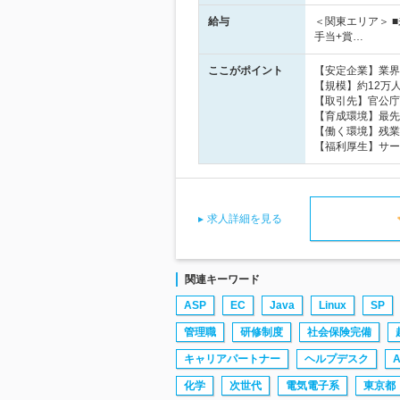
給与
＜関東エリア＞ ■
手当+賞…
ここがポイント
【安定企業】業界
【規模】約12万
【取引先】官公庁など
【育成環境】最先
【働く環境】残業
【福利厚生】サー
求人詳細を見る
関連キーワード
ASP
EC
Java
Linux
SP
管理職
研修制度
社会保険完備
キャリアパートナー
ヘルプデスク
A
化学
次世代
電気電子系
東京都