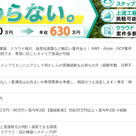
構築、クラウド移行、仮想化基盤など幅広い案件あり！ AWS・Azure・GCP案件
挑戦でき、希望に応じたキャリア形成が可能
★インフラエンジニアとして何かしらの実務経験をお持ちの方（経験年数、分野不
勤なし！配属先はお住まいや希望業務を考慮し、相談のうえ決定します／東京・神
円
41万円～90万円＋賞与年2回 【微経験者】 月給35万円以上＋賞与年2回 ※経験、
企業と直接取引が9割！成長できる環境
クラウド・設計構築へステップUP