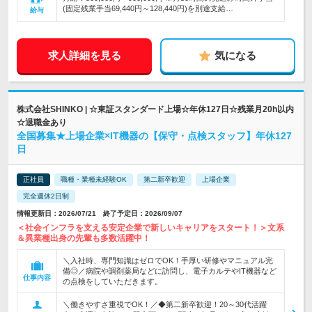
(固定残業手当69,440円～128,440円)を別途支給…
給与
求人詳細を見る
気になる
株式会社SHINKO | ☆東証スタンダード上場☆年休127日☆残業月20h以内
☆退職金あり
全国募集★上場企業×IT機器の【保守・点検スタッフ】年休127
日
正社員
職種・業種未経験OK
第二新卒歓迎
上場企業
完全週休2日制
情報更新日：2026/07/21 終了予定日：2026/09/07
＜社会インフラを支える安定企業で新しいキャリアをスタート！＞文系
＆異業種出身の先輩も多数活躍中！
＼入社時、専門知識はゼロでOK！手厚い研修やマニュアル完
備◎／病院や調剤薬局などに訪問し、電子カルテやIT機器など
仕事内容
の点検をしていただきます。
＼働きやすさ重視でOK！／◆第二新卒歓迎！20～30代活躍