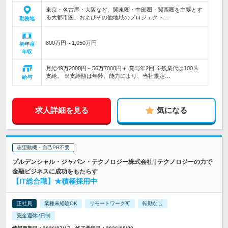
東京・名古屋・大阪など、関東圏・中部圏・関西圏を主要とす
る大都市圏、およびその他地域のプロジェクト…
勤務地
800万円～1,050万円
初年度
年収
月給49万2000円～56万7000円＋ 賞与年2回 ※残業代は100％
支給。 ※支給額は年齢、能力により、当社規定…
給与
求人詳細を見る
気になる
志望動機・自己PR不要
プルデンシャル・ジャパン・テクノロジー株式会社 | テクノロジーの力で
金融ビジネスに成功をもたらす
【IT総合職】★積極採用中
正社員
業種未経験OK
リモートワーク可
転勤なし
完全週休2日制