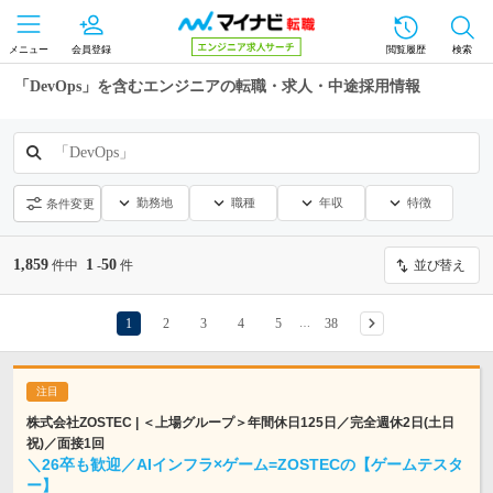
メニュー
会員登録
閲覧履歴
検索
「DevOps」を含むエンジニアの転職・求人・中途採用情報
「DevOps」
勤務地
職種
年収
特徴
条件変更
1,859
1
50
件中
-
件
並び替え
1
2
3
4
5
38
…
株式会社ZOSTEC | ＜上場グループ＞年間休日125日／完全週休2日(土日
祝)／面接1回
＼26卒も歓迎／AIインフラ×ゲーム=ZOSTECの【ゲームテスタ
ー】