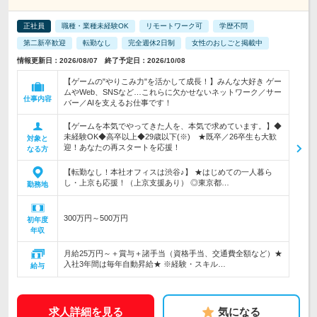
正社員
職種・業種未経験OK
リモートワーク可
学歴不問
第二新卒歓迎
転勤なし
完全週休2日制
女性のおしごと掲載中
情報更新日：2026/08/07 終了予定日：2026/10/08
【ゲームの"やりこみ力"を活かして成長！】みんな大好き ゲー
ムやWeb、SNSなど…これらに欠かせないネットワーク／サー
仕事内容
バー／AIを支えるお仕事です！
【ゲームを本気でやってきた人を、本気で求めています。】◆
未経験OK◆高卒以上◆29歳以下(※) ★既卒／26卒生も大歓
対象と
迎！あなたの再スタートを応援！
なる方
【転勤なし！本社オフィスは渋谷♪】 ★はじめての一人暮ら
し・上京も応援！（上京支援あり） ◎東京都…
勤務地
300万円～500万円
初年度
年収
月給25万円～＋賞与＋諸手当（資格手当、交通費全額など）★
入社3年間は毎年自動昇給★ ※経験・スキル…
給与
求人詳細を見る
気になる