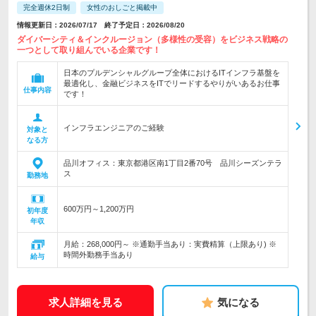
完全週休2日制
女性のおしごと掲載中
情報更新日：2026/07/17 終了予定日：2026/08/20
ダイバーシティ＆インクルージョン（多様性の受容）をビジネス戦略の
一つとして取り組んでいる企業です！
日本のプルデンシャルグループ全体におけるITインフラ基盤を
最適化し、金融ビジネスをITでリードするやりがいあるお仕事
仕事内容
です！
インフラエンジニアのご経験
対象と
なる方
品川オフィス：東京都港区南1丁目2番70号 品川シーズンテラ
ス
勤務地
600万円～1,200万円
初年度
年収
月給：268,000円～ ※通勤手当あり：実費精算（上限あり) ※
時間外勤務手当あり
給与
求人詳細を見る
気になる