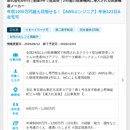
株式会社Berry | 創業5年で急成長｜240超の医療機関に導入される医療機
器メーカー
年収1000万円超も目指せる！【AWSエンジニア】年休123日&
在宅可
正社員
リモートワーク可
第二新卒歓迎
完全週休2日制
女性のおしごと掲載中
情報更新日：2026/06/12 終了予定日：2026/12/03
全国240以上の医療機関で利用されるクラウド型治療管理シス
テムや患者向けアプリ、3Dデータ解析バックエンドの設計開
仕事内容
発・運用を担当します。
＼経験を活かし専門性を高められます♪／《必須》AWSを用い
対象と
た開発実務経験1年以上、IaCによる運用経験
なる方
本社 東京都台東区元浅草３丁目７番１号住友不動産上野御徒
町ビル4階 【雇入れ直後】上記事業所 【…
勤務地
600万円～1,200万円
初年度
年収
年俸制600万円～1200万円（12分割） ※経験・能力・適性など
を考慮のうえ、優遇いたします ※固定残業代6…
給与