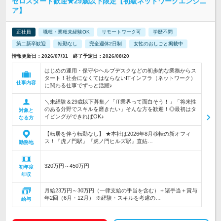
ゼロスタート歓迎★29歳以下限定【初級ネットワークエンジニ
ア】
正社員
職種・業種未経験OK
リモートワーク可
学歴不問
第二新卒歓迎
転勤なし
完全週休2日制
女性のおしごと掲載中
情報更新日：2026/07/31 終了予定日：2026/08/20
はじめの運用・保守やヘルプデスクなどの初歩的な業務からス
タート！社会になくてはならないITインフラ（ネットワーク）
仕事内容
に関わる仕事でずっと活躍♪
＼未経験＆29歳以下募集／「IT業界って面白そう！」「将来性
のある分野でスキルを磨きたい」そんな方を歓迎！◎最初はタ
対象と
イピングができればOK♪
なる方
【転居を伴う転勤なし】 ★本社は2026年8月移転の新オフィ
ス！『虎ノ門駅』『虎ノ門ヒルズ駅』直結…
勤務地
320万円～450万円
初年度
年収
月給23万円～30万円（一律支給の手当を含む）＋諸手当＋賞与
年2回（6月・12月） ※経験・スキルを考慮の…
給与