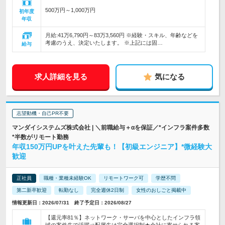
500万円～1,000万円
初年度
年収
月給:41万6,790円～83万3,560円 ※経験・スキル、年齢などを
考慮のうえ、決定いたします。 ※上記には固…
給与
求人詳細を見る
気になる
志望動機・自己PR不要
マンダイシステムズ株式会社 | ＼前職給与＋αを保証／*インフラ案件多数
*半数がリモート勤務
年収150万円UPを叶えた先輩も！【初級エンジニア】*微経験大
歓迎
正社員
職種・業種未経験OK
リモートワーク可
学歴不問
第二新卒歓迎
転勤なし
完全週休2日制
女性のおしごと掲載中
情報更新日：2026/07/31 終了予定日：2026/08/27
【還元率81％】ネットワーク・サーバを中心としたインフラ領