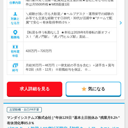
域の案件先で活躍⇒配属先は完全選択制★会社に寄せられる案
仕事内容
件は月5500件程★WEB面接1回
＼経験が浅い方も大歓迎／★ヘルプデスク・運用保守の経験の
み等でも立派な経験です◎20代・30代が活躍中★"チームで配
対象と
属"で安心＜有休取得率85.0％＞
なる方
【転居を伴う転勤なし】 ★本社は2026年8月移転の新オフィ
ス！『虎ノ門駅』『虎ノ門ヒルズ駅』直結…
勤務地
420万円～720万円
初年度
年収
月給30万円～48万円（一律支給の手当を含む）＋諸手当＋賞与
年2回（6月・12月） ※前職給与を保証。 ※…
給与
求人詳細を見る
気になる
志望動機・自己PR不要
マンダイシステムズ株式会社 | *年休129日 *基本土日祝休み *残業月9.2h *
有休消化率85.0％