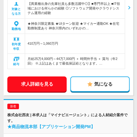
【異業種出身の先輩社員も多数活躍中◎】■専門卒以上 ■IT領
域における何らかの経験 ◎ソフトウェア開発やクラウドシス
対象と
テム運用の経験
なる方
★神奈川限定募集 ★UIターン歓迎 ★マイカー通勤OK ★在宅
勤務制度あり 神奈川県内のいずれかの…
勤務地
410万円～1,060万円
初年度
年収
月給25万4,000円～44万7,000円 ＋ 時間外手当 ＋ 賞与（年2
回） ※上記はあくまで最低保証給となります。…
給与
求人詳細を見る
気になる
株式会社西友 | 本求人は「マイナビエージェント」による人材紹介案件で
す。
★商品物流本部【アプリケーション開発PM】