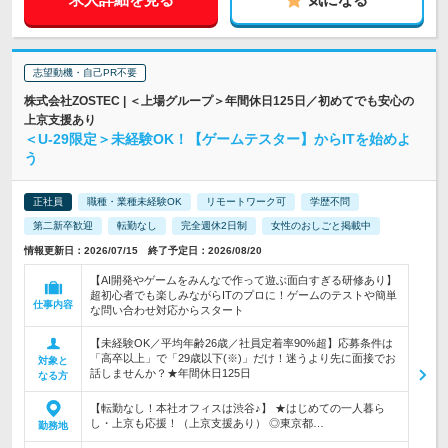
志望動機・自己PR不要
株式会社ZOSTEC | ＜上場グループ＞年間休日125日／初めてでも安心の
上京支援あり
＜U-29限定＞未経験OK！【ゲームテスター】からITを始めよ
う
正社員
職種・業種未経験OK
リモートワーク可
学歴不問
第二新卒歓迎
転勤なし
完全週休2日制
女性のおしごと掲載中
情報更新日：2026/07/15 終了予定日：2026/08/20
【AI開発やゲームをみんなで作って遊ぶ面白すぎる研修あり】
超初心者でも楽しみながらITのプロに！ゲームのテストや簡単
仕事内容
な問い合わせ対応からスタート
【未経験OK／平均年齢26歳／社員定着率90%超】応募条件は
「高卒以上」で「29歳以下(※)」だけ！迷うより先に面接でお
対象と
話しませんか？★年間休日125日
なる方
【転勤なし！本社オフィスは渋谷♪】 ★はじめての一人暮ら
し・上京も応援！（上京支援あり） ◎東京都…
勤務地