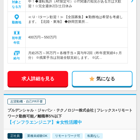
中！◆運転免許（AT限定可）☆IT関連の知見がある方は大歓
対象と
迎！☆完全週休2日/土日休み
なる方
≪ U・Iターン歓迎！≫ 【全国募集】★勤務地は希望を考慮し
ます。 【北陸・東海】 ◆静岡営業所…
勤務地
400万円～550万円
初年度
年収
月給25万～35万円＋各種手当＋賞与年2回（昨年度実績4ヶ月
分） ※残業手当は別途全額支給します。 ※試…
給与
求人詳細を見る
気になる
志望動機・自己PR不要
プルデンシャル・ジャパン・テクノロジー株式会社 | フレックス+リモート
ワーク勤務可能／離職率5%以下
【インフラエンジニア】★女性活躍中
正社員
業種未経験OK
リモートワーク可
転勤なし