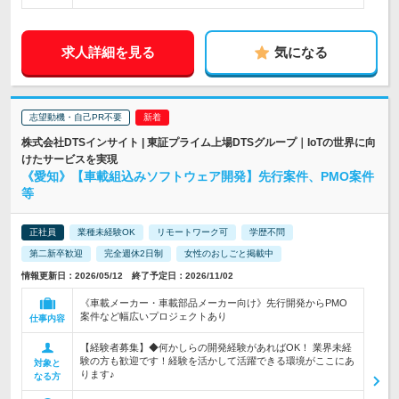
求人詳細を見る
気になる
志望動機・自己PR不要
株式会社DTSインサイト | 東証プライム上場DTSグループ｜IoTの世界に向
けたサービスを実現
《愛知》【車載組込みソフトウェア開発】先行案件、PMO案件
等
正社員
業種未経験OK
リモートワーク可
学歴不問
第二新卒歓迎
完全週休2日制
女性のおしごと掲載中
情報更新日：2026/05/12 終了予定日：2026/11/02
《車載メーカー・車載部品メーカー向け》先行開発からPMO
案件など幅広いプロジェクトあり
仕事内容
【経験者募集】◆何かしらの開発経験があればOK！ 業界未経
験の方も歓迎です！経験を活かして活躍できる環境がここにあ
対象と
ります♪
なる方