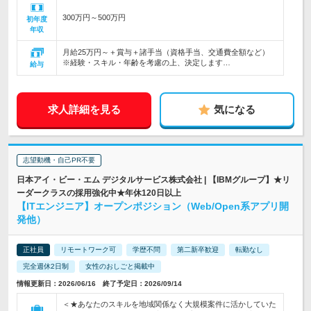
300万円～500万円
初年度
年収
月給25万円～＋賞与＋諸手当（資格手当、交通費全額など）
※経験・スキル・年齢を考慮の上、決定します…
給与
求人詳細を見る
気になる
志望動機・自己PR不要
日本アイ・ビー・エム デジタルサービス株式会社 | 【IBMグループ】★リ
ーダークラスの採用強化中★年休120日以上
【ITエンジニア】オープンポジション（Web/Open系アプリ開
発他）
正社員
リモートワーク可
学歴不問
第二新卒歓迎
転勤なし
完全週休2日制
女性のおしごと掲載中
情報更新日：2026/06/16 終了予定日：2026/09/14
＜★あなたのスキルを地域関係なく大規模案件に活かしていた