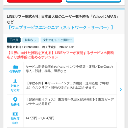
LINEヤフー株式会社 | 日本最大級のユーザー数を誇る「Yahoo! JAPAN」
など
【ウェブサービスエンジニア（ネットワーク・サーバー）】
正社員
転勤なし
女性のおしごと掲載中
情報更新日：2026/08/03 終了予定日：2026/10/01
【世界に向けた挑戦を支える】LINEヤフーが展開するサービスの開発
をより効率的に進めるポジション！
サービス開発効率化のためのインフラ構築・運用／DevOpsの
導入～設計、構築、運用など
仕事内容
【学歴不問】◆サーバーインフラの構築・運用経験（3年以
対象と
上）☆スクリプト開発の技術もあれば活かせます。
なる方
【紀尾井町オフィス】 東京都千代田区紀尾井町1-3 東京ガーデ
ンテラス紀尾井町
勤務地
447万円～1,404万円
初年度
年収