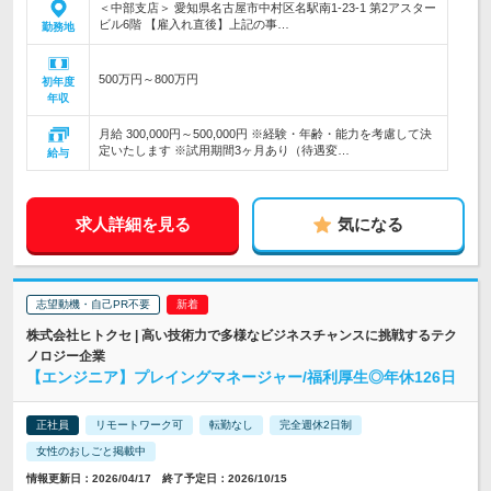
＜中部支店＞ 愛知県名古屋市中村区名駅南1-23-1 第2アスター
ビル6階 【雇入れ直後】上記の事…
勤務地
500万円～800万円
初年度
年収
月給 300,000円～500,000円 ※経験・年齢・能力を考慮して決
定いたします ※試用期間3ヶ月あり（待遇変…
給与
求人詳細を見る
気になる
志望動機・自己PR不要
株式会社ヒトクセ | 高い技術力で多様なビジネスチャンスに挑戦するテク
ノロジー企業
【エンジニア】プレイングマネージャー/福利厚生◎年休126日
正社員
リモートワーク可
転勤なし
完全週休2日制
女性のおしごと掲載中
情報更新日：2026/04/17 終了予定日：2026/10/15