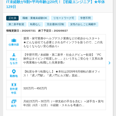
IT未経験が9割×平均年齢は20代！【初級エンジニア】★年休
129日
正社員
職種・業種未経験OK
リモートワーク可
学歴不問
第二新卒歓迎
転勤なし
完全週休2日制
女性のおしごと掲載中
情報更新日：2026/07/31 終了予定日：2026/08/27
運用・保守業務やヘルプデスク業務などの初歩からスタート
★どんな会社でも必要とされるITインフラを扱うので、この先
仕事内容
もなくならない安心感あり♪
【学歴不問／未経験・第二新卒・社会人デビュー歓迎】「PC
操作はタイピング程度しか…」という方もご安心を！文系出身
対象と
や異業種から転職した先輩多数♪
なる方
【転居を伴う転勤なし】 ★本社は2026年8月移転の新オフィ
ス！『虎ノ門駅』『虎ノ門ヒルズ駅』直結…
勤務地
320万円～450万円
初年度
年収
月給23万円～30万円（一律支給の手当を含む）＋諸手当＋賞与
年2回（6月・12月） ※経験・スキルを考慮の…
給与