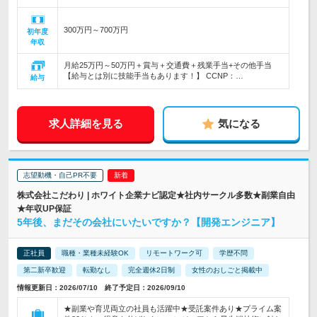
300万円～700万円
初年度
年収
月給25万円～50万円＋賞与＋交通費＋残業手当+その他手当
【給与とは別に技能手当もあります！】 CCNP：…
給与
求人詳細を見る
気になる
志望動機・自己PR不要
株式会社こだわり | ホワイト企業ナビ認定★社内サークル多数★副業自由
★年収UP保証
5年後、まだその会社にいたいですか？【開発エンジニア】
正社員
職種・業種未経験OK
リモートワーク可
学歴不問
第二新卒歓迎
転勤なし
完全週休2日制
女性のおしごと掲載中
情報更新日：2026/07/10 終了予定日：2026/09/10
★副業や育児両立の社員も活躍中★受託案件あり★プライム案