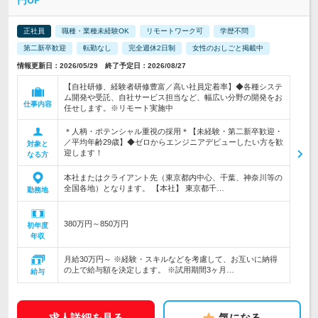
円UP
正社員
職種・業種未経験OK
リモートワーク可
学歴不問
第二新卒歓迎
転勤なし
完全週休2日制
女性のおしごと掲載中
情報更新日：2026/05/29 終了予定日：2026/08/27
【自社研修、経験者研修豊富／高い社員定着率】◆各種システ
ム開発や受託、自社サービス担当など、幅広い分野の開発をお
仕事内容
任せします。※リモート実施中
＊人柄・ポテンシャル重視の採用＊【未経験・第二新卒歓迎・
／平均年齢29歳】◆ゼロからエンジニアデビューしたい方を歓
対象と
迎します！
なる方
本社またはクライアント先（東京都内中心、千葉、神奈川等の
全国各地）となります。 【本社】 東京都千…
勤務地
380万円～850万円
初年度
年収
月給30万円～ ※経験・スキルなどを考慮して、お互いに納得
の上で給与額を決定します。 ※試用期間3ヶ月…
給与
求人詳細を見る
気になる