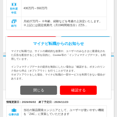
430万円～550万円
初年度
年収
月給27万円～ ※年齢、経験などを考慮の上決定いたします。
※上記には固定残業代（月15時間相当分）2万5…
給与
求人詳細を見る
気になる
マイナビ転職からのお知らせ
マイナビ転職では、サイトの継続的な改善や、ユーザーのみなさまに最適化され
た広告を配信すること等を目的に、Cookie等の「インフォマティブデータ」を利
用しています。
志望動機・自己PR不要
インフォマティブデータの提供を無効にしたい場合は「確認する」ボタンのリン
株式会社オロ | ◎テクノロジー・オリエンテッド・カンパニー◎年間休日
ク先から停止（オプトアウト）を行うことができます。
122日
※オプトアウトをした場合、マイナビ転職の一部サービスを利用できない場合が
東京募集【製品開発エンジニア】★完全週休2日 ★各種手当も
あります。
充実
閉じる
確認する
正社員
第二新卒歓迎
上場企業
完全週休2日制
情報更新日：2026/06/02 終了予定日：2026/11/23
当社の製品開発エンジニアとして、ユーザーが使いやすい機能
を「ZAC」に実装していただきます
仕事内容