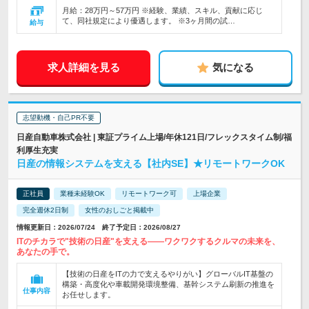
月給：28万円～57万円 ※経験、業績、スキル、貢献に応じ
て、同社規定により優遇します。 ※3ヶ月間の試…
給与
求人詳細を見る
気になる
志望動機・自己PR不要
日産自動車株式会社 | 東証プライム上場/年休121日/フレックスタイム制/福
利厚生充実
日産の情報システムを支える【社内SE】★リモートワークOK
正社員
業種未経験OK
リモートワーク可
上場企業
完全週休2日制
女性のおしごと掲載中
情報更新日：2026/07/24 終了予定日：2026/08/27
ITのチカラで"技術の日産"を支える――ワクワクするクルマの未来を、
あなたの手で。
【技術の日産をITの力で支えるやりがい】グローバルIT基盤の
構築・高度化や車載開発環境整備、基幹システム刷新の推進を
仕事内容
お任せします。