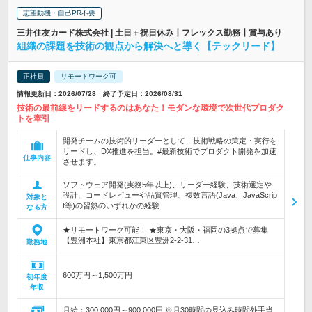
志望動機・自己PR不要
三井住友カード株式会社 | 土日＋祝日休み┃フレックス勤務┃賞与あり
組織の課題を技術の観点から解決へと導く【テックリード】
正社員
リモートワーク可
情報更新日：2026/07/28 終了予定日：2026/08/31
技術の最前線をリードするのはあなた！モダンな環境で次世代プロダク
トを牽引
開発チームの技術的リーダーとして、技術戦略の策定・実行を
リードし、DX推進を担当。#最新技術でプロダクト開発を加速
仕事内容
させます。
ソフトウェア開発(実務5年以上)、リーダー経験、技術選定や
設計、コードレビューや品質管理、複数言語(Java、JavaScrip
対象と
t等)の習熟のいずれかの経験
なる方
★リモートワーク可能！ ★東京・大阪・福岡の3拠点で募集
【豊洲本社】東京都江東区豊洲2-2-31…
勤務地
600万円～1,500万円
初年度
年収
月給：300,000円～900,000円 ※月30時間の見込み時間外手当