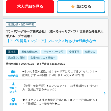
求人詳細を見る
気になる
志望動機・自己PR不要
マンパワーグループ株式会社 | 〈選べるキャリアパス〉世界的な外資系大
手グループで活躍！
【アプリ開発エンジニア】フレックス制あり★残業少なめ
正社員
業種未経験OK
リモートワーク可
学歴不問
転勤なし
完全週休2日制
女性のおしごと掲載中
情報更新日：2026/07/29 終了予定日：2026/08/31
■本人の希望や適性、描くキャリアに応じて各プロジェクトへ
配属します ★年間休日120日以上 ★完全週休2日制
仕事内容
【学歴・年齢不問】■エンジニアとしての実務経験をお持ちの
対象と
方（詳細は下記をチェック）
なる方
◆芝浦オフィス 東京都港区芝浦2-15-6 オアーゼ芝浦MJビル4F
・「田町駅」より徒歩7分 ◆…
勤務地