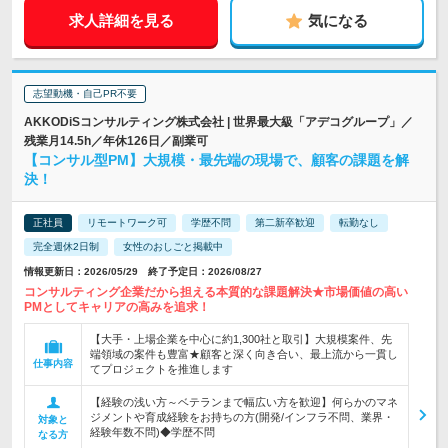
求人詳細を見る
気になる
志望動機・自己PR不要
AKKODiSコンサルティング株式会社 | 世界最大級「アデコグループ」／
残業月14.5h／年休126日／副業可
【コンサル型PM】大規模・最先端の現場で、顧客の課題を解
決！
正社員
リモートワーク可
学歴不問
第二新卒歓迎
転勤なし
完全週休2日制
女性のおしごと掲載中
情報更新日：2026/05/29 終了予定日：2026/08/27
コンサルティング企業だから担える本質的な課題解決★市場価値の高い
PMとしてキャリアの高みを追求！
【大手・上場企業を中心に約1,300社と取引】大規模案件、先
端領域の案件も豊富★顧客と深く向き合い、最上流から一貫し
仕事内容
てプロジェクトを推進します
【経験の浅い方～ベテランまで幅広い方を歓迎】何らかのマネ
ジメントや育成経験をお持ちの方(開発/インフラ不問、業界・
対象と
経験年数不問)◆学歴不問
なる方