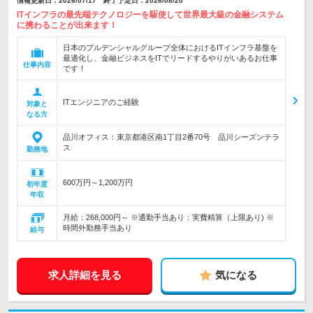
情報更新日：2026/07/17 終了予定日：2026/08/20
ITインフラの最先端テクノロジーを駆使して世界最大級の金融システム
に携わることが出来ます！
日本のプルデンシャルグループ全体におけるITインフラ基盤を
最適化し、金融ビジネスをITでリードするやりがいあるお仕事
仕事内容
です！
ITエンジニアのご経験
対象と
なる方
品川オフィス：東京都港区南1丁目2番70号 品川シーズンテラ
ス
勤務地
600万円～1,200万円
初年度
年収
月給：268,000円～ ※通勤手当あり：実費精算（上限あり) ※
時間外勤務手当あり
給与
求人詳細を見る
気になる