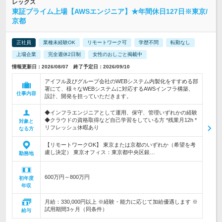
レックス
東証プライム上場【AWSエンジニア】★年間休日127日※東京/
京都
正社員
業種未経験OK
リモートワーク可
学歴不問
転勤なし
上場企業
完全週休2日制
女性のおしごと掲載中
情報更新日：2026/08/07 終了予定日：2026/09/10
アイフル及びグループ会社のWEBシステム内製化をすすめる部
署にて、様々なWEBシステムに対応するAWSインフラ構築、
仕事内容
設計、開発を担っていただきます。
◆インフラエンジニアとして運用、保守、管理いずれかの経験
◆クラウドの資格取得など自己学習をしている方 *残業月12h *
対象と
リフレッシュ休暇あり
なる方
【リモートワークOK】 東京または京都のいずれか（希望を考
慮し決定） 東京オフィス：東京都中央区銀…
勤務地
600万円～800万円
初年度
年収
月給：330,000円以上 ※経験・能力に応じて加給優遇します ※
試用期間3ヶ月（同条件）
給与