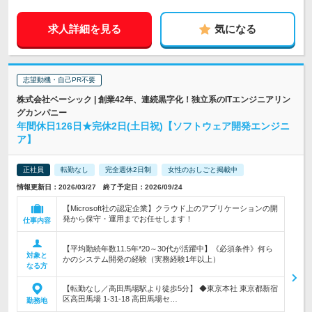
求人詳細を見る
気になる
志望動機・自己PR不要
株式会社ベーシック | 創業42年、連続黒字化！独立系のITエンジニアリン
グカンパニー
年間休日126日★完休2日(土日祝)【ソフトウェア開発エンジニ
ア】
正社員
転勤なし
完全週休2日制
女性のおしごと掲載中
情報更新日：2026/03/27 終了予定日：2026/09/24
【Microsoft社の認定企業】クラウド上のアプリケーションの開
発から保守・運用までお任せします！
仕事内容
【平均勤続年数11.5年*20～30代が活躍中】《必須条件》何ら
対象と
かのシステム開発の経験（実務経験1年以上）
なる方
【転勤なし／高田馬場駅より徒歩5分】 ◆東京本社 東京都新宿
区高田馬場 1-31-18 高田馬場セ…
勤務地