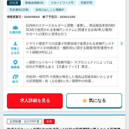
正社員
業種未経験OK
リモートワーク可
学歴不問
完全週休2日制
女性のおしごと掲載中
情報更新日：2026/08/04 終了予定日：2026/11/02
社内外のステークホルダーと調整・連携し、商品物流本部(MD/
SCM)で使用される各種ITシステムに関連する企画/導入/運用/
仕事内容
サポートの実行と管理を行う
クラウド環境下での流通小売業領域で使用される各種ITシステ
ム(商品マスタ/自動発注・棚割等)に関する開発/管理/運用サポ
対象と
ート経験(5年以上)
なる方
＜原則フルリモートで勤務可能＞ ※プロジェクトによっては
出社の可能性もあり 【大森オフィス】 東京…
勤務地
月給30～48万円 ※残業が発生した場合は別途支給いたします
※試用期間：有（入社後6ヶ月／期間中の待遇…
給与
求人詳細を見る
気になる
志望動機・自己PR不要