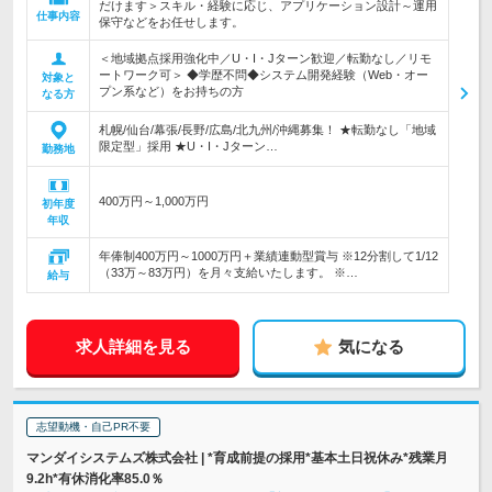
だけます＞スキル・経験に応じ、アプリケーション設計～運用
仕事内容
保守などをお任せします。
＜地域拠点採用強化中／U・I・Jターン歓迎／転勤なし／リモ
ートワーク可＞ ◆学歴不問◆システム開発経験（Web・オー
対象と
プン系など）をお持ちの方
なる方
札幌/仙台/幕張/長野/広島/北九州/沖縄募集！ ★転勤なし「地域
限定型」採用 ★U・I・Jターン…
勤務地
400万円～1,000万円
初年度
年収
年俸制400万円～1000万円＋業績連動型賞与 ※12分割して1/12
（33万～83万円）を月々支給いたします。 ※…
給与
求人詳細を見る
気になる
志望動機・自己PR不要
マンダイシステムズ株式会社 | *育成前提の採用*基本土日祝休み*残業月
9.2h*有休消化率85.0％