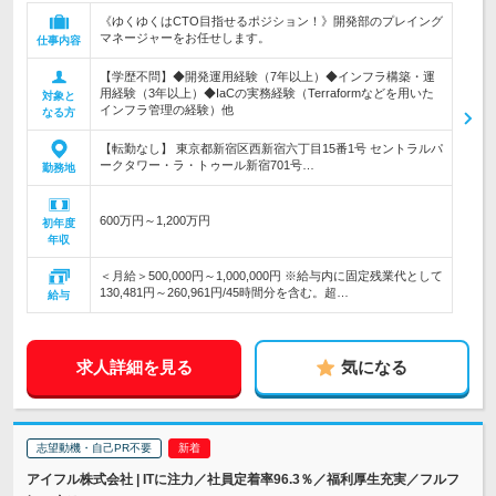
《ゆくゆくはCTO目指せるポジション！》開発部のプレイング
マネージャーをお任せします。
仕事内容
【学歴不問】◆開発運用経験（7年以上）◆インフラ構築・運
用経験（3年以上）◆IaCの実務経験（Terraformなどを用いた
対象と
インフラ管理の経験）他
なる方
【転勤なし】 東京都新宿区西新宿六丁目15番1号 セントラルパ
ークタワー・ラ・トゥール新宿701号…
勤務地
600万円～1,200万円
初年度
年収
＜月給＞500,000円～1,000,000円 ※給与内に固定残業代として
130,481円～260,961円/45時間分を含む。超…
給与
求人詳細を見る
気になる
志望動機・自己PR不要
アイフル株式会社 | ITに注力／社員定着率96.3％／福利厚生充実／フルフ