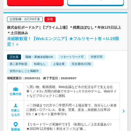
志望動機・自己PR不要
株式会社ボードルア | 【プライム上場】＊残業ほぼなし＊年休125日以上
＊土日祝休み
未経験歓迎！【Webエンジニア】★フルリモート有＜U-29限
定！＞
正社員
職種・業種未経験OK
リモートワーク可
学歴不問
第二新卒歓迎
転勤なし
上場企業
完全週休2日制
女性のおしごと掲載中
情報更新日：2026/07/21 終了予定日：2026/09/07
＼買い物、動画視聴、Web会議など今の生活をITで支える仕
事！／＃3ヶ月間の研修でサポート♪スマホやゲーム、Webサイ
仕事内容
トなどプロジェクトに挑戦
＜◇29歳までの方※◇学歴不問⇒上場企業で、自分らしい未来
に挑戦＞◎アパレル、飲食、営業、巫女…未経験入社率10
対象と
0％！★リモート案件率70％
なる方
【リモートワーク実施中です】《転勤なし／上京支援あり》
★2023年12月移転！本社オフィスは"麻…
勤務地