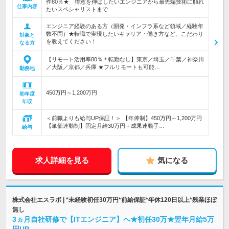
件80％★ 得意を伸ばしたいエンジニアから最先端技術に触れ
仕事内容
たいスペシャリストまで
エンジニア経験のある方（開発・インフラ系など領域／経験年
数不問）★転職で実現したいキャリア・働き方など、こだわり
対象と
を教えてください！
なる方
【リモート活用率80％＊転勤なし】東京／埼玉／千葉／神奈川
／大阪／京都／兵庫 ★フルリモートも可能…
勤務地
450万円～1,200万円
初年度
年収
＜前職よりも給与UP保証！＞ 【年俸制】450万円～1,200万円
【単価連動制】固定月給30万円＋成果連動手…
給与
求人詳細を見る
気になる
株式会社エスラボ | *未経験初任30万円*前給保証*年休120日以上*残業ほぼ
無し
3ヵ月自社研修で【ITエンジニア】へ★初任30万★翌年月給5万