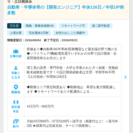
り・土日祝休み
自動車・半導体等の【開発エンジニア】年休126日／年収UP例
多数
正社員
職種・業種未経験OK
リモートワーク可
第二新卒歓迎
上場企業
完全週休2日制
女性のおしごと掲載中
情報更新日：2026/08/04 終了予定日：2026/09/21
研修あり◆自動車/AI/半導体/医療機器など最先端分野で働ける
◆ソフトウェア/機械/電気電子いずれかの分野で設計開発・生
仕事内容
産関連技術をお任せします
理工系の高専・専門学校・大学を卒業された方⇒就業・実務経
験未経験歓迎です！※設計開発経験者は文理・学部学科不問
対象と
【土日祝休／年間休126日】
なる方
◆勤務エリア限定制度あり ◆勤務地は、希望を最大限配慮し
ます ◆リモートワークあり※配属先による…
勤務地
413万円～800万円
初年度
年収
月給24万800円～37万5100円＋諸手当（残業代など）＋賞与年
2回 ★残業代は別途支給。サービス残業無し …
給与