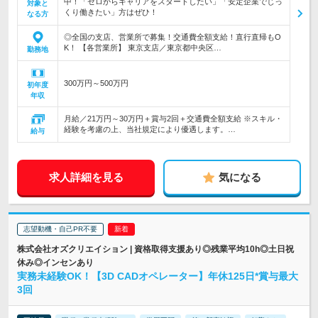
中！「ゼロからキャリアをスタートしたい」「安定企業でじっ
対象と
くり働きたい」方はぜひ！
なる方
◎全国の支店、営業所で募集！交通費全額支給！直行直帰もO
K！ 【各営業所】 東京支店／東京都中央区…
勤務地
300万円～500万円
初年度
年収
月給／21万円～30万円＋賞与2回＋交通費全額支給 ※スキル・
経験を考慮の上、当社規定により優遇します。…
給与
求人詳細を見る
気になる
志望動機・自己PR不要
株式会社オズクリエイション | 資格取得支援あり◎残業平均10h◎土日祝
休み◎インセンあり
実務未経験OK！【3D CADオペレーター】年休125日*賞与最大
3回