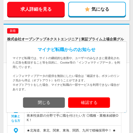
求人詳細を見る
気になる
株式会社オープンアップネクストエンジニア | 東証プライム上場企業グル
ープ／充実の研修あり！／面接1回
マイナビ転職からのお知らせ
【半導体エンジニア】装置組立・立上げ等★未経験OK★20代
活躍中
マイナビ転職では、サイトの継続的な改善や、ユーザーのみなさまに最適化され
た広告を配信すること等を目的に、Cookie等の「インフォマティブデータ」を利
用しています。
正社員
職種・業種未経験OK
第二新卒歓迎
完全週休2日制
インフォマティブデータの提供を無効にしたい場合は「確認する」ボタンのリン
女性のおしごと掲載中
ク先から停止（オプトアウト）を行うことができます。
情報更新日：2026/07/31 終了予定日：2026/09/03
※オプトアウトをした場合、マイナビ転職の一部サービスを利用できない場合が
あります。
＼未経験歓迎！／生活に欠かせない「半導体」を作る「装置」
の組み立て、立上げ、メンテナンス業務です！★基礎から学べ
仕事内容
る自社研修センターあり
閉じる
確認する
高卒以上★未経験歓迎／今注目の半導体に興味がある方歓迎！
将来性抜群の分野で手に職を付けたい方 ◎職種・業種未経験O
対象と
K！
なる方
★北海道、東北、関東、東海、関西、九州で積極採用中！ ★