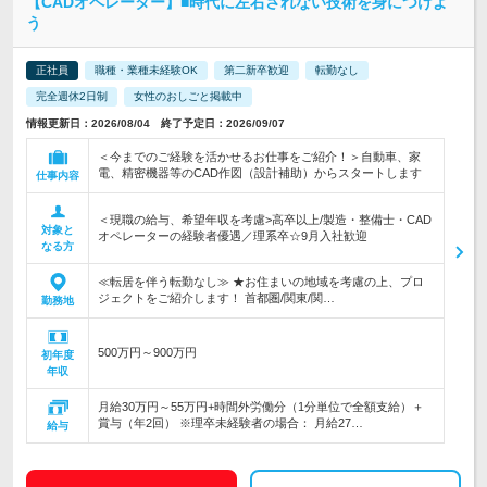
【CADオペレーター】■時代に左右されない技術を身につけよ
う
正社員
職種・業種未経験OK
第二新卒歓迎
転勤なし
完全週休2日制
女性のおしごと掲載中
情報更新日：2026/08/04 終了予定日：2026/09/07
＜今までのご経験を活かせるお仕事をご紹介！＞自動車、家
電、精密機器等のCAD作図（設計補助）からスタートします
仕事内容
＜現職の給与、希望年収を考慮>高卒以上/製造・整備士・CAD
対象と
オペレーターの経験者優遇／理系卒☆9月入社歓迎
なる方
≪転居を伴う転勤なし≫ ★お住まいの地域を考慮の上、プロ
ジェクトをご紹介します！ 首都圏/関東/関…
勤務地
500万円～900万円
初年度
年収
月給30万円～55万円+時間外労働分（1分単位で全額支給）＋
賞与（年2回） ※理卒未経験者の場合： 月給27…
給与