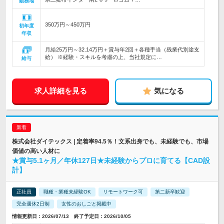
勤務地
350万円～450万円
初年度
年収
月給25万円～32.14万円＋賞与年2回＋各種手当（残業代別途支
給） ※経験・スキルを考慮の上、当社規定に…
給与
求人詳細を見る
気になる
株式会社ダイテックス | 定着率94.5％！文系出身でも、未経験でも、市場
価値の高い人材に
★賞与5.1ヶ月／年休127日★未経験からプロに育てる【CAD設
計】
正社員
職種・業種未経験OK
リモートワーク可
第二新卒歓迎
完全週休2日制
女性のおしごと掲載中
情報更新日：2026/07/13 終了予定日：2026/10/05