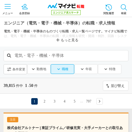
メニュー
会員登録
閲覧履歴
検索
エンジニア（電気・電子・機械・半導体）の転職・求人情報
電気・電子・機械・半導体のものづくり転職・求人一覧ページです。マイナビ転職で
は、電気・電子・機械・半導体の転職・求人情報を研究・開発・特許、回路・システ
もっと見る
ム・半導体設計・光学関連、制御設計などの条件からも探せます。
電気・電子・機械・半導体
勤務地
職種
年収
特徴
条件変更
39,815
1
50
件中
-
件
並び替え
1
2
3
4
5
797
…
株式会社アルトナー | 東証プライム／研修充実・大手メーカーとの取引あ