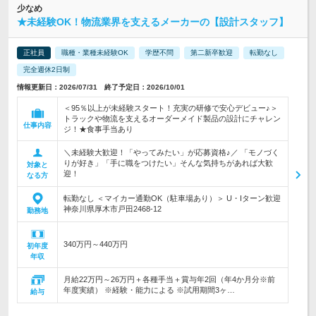
少なめ
★未経験OK！物流業界を支えるメーカーの【設計スタッフ】
正社員
職種・業種未経験OK
学歴不問
第二新卒歓迎
転勤なし
完全週休2日制
情報更新日：2026/07/31 終了予定日：2026/10/01
＜95％以上が未経験スタート！充実の研修で安心デビュー♪＞
トラックや物流を支えるオーダーメイド製品の設計にチャレン
仕事内容
ジ！★食事手当あり
＼未経験大歓迎！「やってみたい」が応募資格♪／ 「モノづく
りが好き」「手に職をつけたい」そんな気持ちがあれば大歓
対象と
迎！
なる方
転勤なし ＜マイカー通勤OK（駐車場あり）＞ U・Iターン歓迎
神奈川県厚木市戸田2468-12
勤務地
340万円～440万円
初年度
年収
月給22万円～26万円＋各種手当＋賞与年2回（年4か月分※前
年度実績） ※経験・能力による ※試用期間3ヶ…
給与