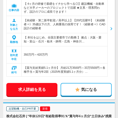
【 4ヶ月の研修で基礎をイチから学べる◎】建設機械・自動車
など大手メーカーのプロジェクトで活躍 ★文系・理系問わ
仕事内容
ず、設計のプロに成長できます！
【未経験・第二新卒歓迎／高卒以上】【20代活躍中】《未経験
者⇒》35歳以下の方、人柄重視の採用です！《経験者⇒》CAD
対象と
設計の経験者
なる方
【 本社をはじめ、全国主要都市での勤務 】 拠点：大阪・愛
知・富山・石川・栃木・静岡・広島・神奈川…
勤務地
350万円～420万円
初年度
年収
【賞与支給実績5.1ヶ月分】 月給21万3500円～33万5500円＋各
種手当＋賞与年2回（2025年度実績5.1ヶ月分）…
給与
求人詳細を見る
気になる
志望動機・自己PR不要
株式会社石井 | *年休120日*有給取得率91％*賞与年4ヶ月分*土日休み*残業