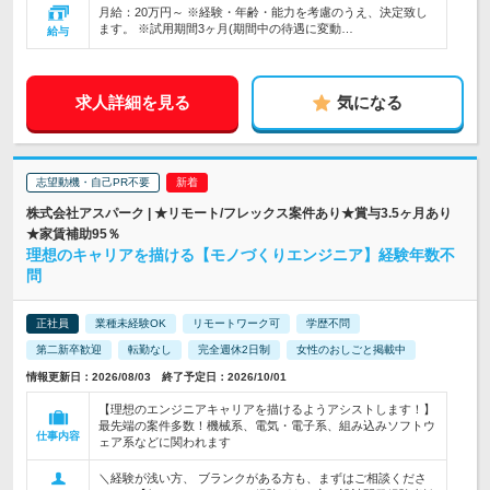
月給：20万円～ ※経験・年齢・能力を考慮のうえ、決定致し
ます。 ※試用期間3ヶ月(期間中の待遇に変動…
給与
求人詳細を見る
気になる
志望動機・自己PR不要
株式会社アスパーク | ★リモート/フレックス案件あり★賞与3.5ヶ月あり
★家賃補助95％
理想のキャリアを描ける【モノづくりエンジニア】経験年数不
問
正社員
業種未経験OK
リモートワーク可
学歴不問
第二新卒歓迎
転勤なし
完全週休2日制
女性のおしごと掲載中
情報更新日：2026/08/03 終了予定日：2026/10/01
【理想のエンジニアキャリアを描けるようアシストします！】
最先端の案件多数！機械系、電気・電子系、組み込みソフトウ
仕事内容
ェア系などに関われます
＼経験が浅い方、 ブランクがある方も、まずはご相談くださ