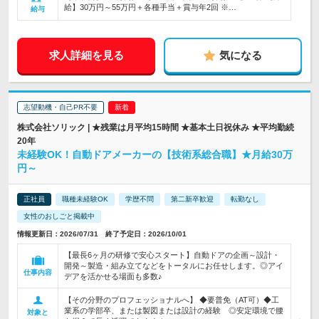
給】30万円～55万円＋各種手当＋賞与年2回 ※…
給与
求人詳細を見る
気になる
志望動機・自己PR不要
株式会社ソリック | ★残業は月平均15時間 ★基本土日祝休み ★平均勤続
20年
未経験OK！自動ドアメーカーの【技術系総合職】★月給30万
円～
正社員
職種未経験OK
学歴不問
第二新卒歓迎
転勤なし
女性のおしごと掲載中
情報更新日：2026/07/31 終了予定日：2026/10/01
【最長6ヶ月の研修で安心スタート】自動ドアの企画～設計・
開発～製造・組み立てなどをトータルにお任せします。◎アイ
仕事内容
デアを活かせる場面も多数♪
【その分野のプロフェッショナルへ】 ◆要普免（AT可）◆工
業系の学部卒、または製図または設計の経験 ◎安定環境で腰
対象と