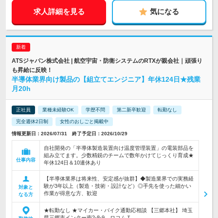
求人詳細を見る
気になる
ATSジャパン株式会社 | 航空宇宙・防衛システムのRTXが親会社｜頑張り
も昇給に反映！
半導体業界向け製品の【組立てエンジニア】年休124日★残業
月20h
正社員
業種未経験OK
学歴不問
第二新卒歓迎
転勤なし
完全週休2日制
女性のおしごと掲載中
情報更新日：2026/07/31 終了予定日：2026/10/29
自社開発の「半導体製造装置向け温度管理装置」の電装部品を
組み立てます。少数精鋭のチームで数年かけてじっくり育成★
仕事内容
年休124日＆10連休あり
【半導体業界は将来性、安定感が抜群】◆製造業界での実務経
験が3年以上（製造・技術・設計など）◎手先を使った細かい
対象と
作業が得意な方、歓迎
なる方
★転勤なし ★マイカー・バイク通勤応相談 【三郷本社】 埼玉
県三郷市インター南2-8-9 ロコムＴ…