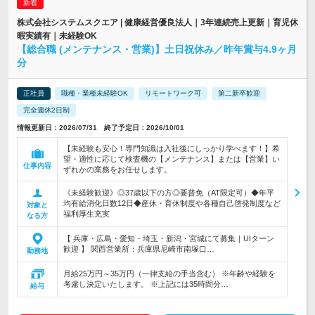
株式会社システムスクエア | 健康経営優良法人｜3年連続売上更新｜育児休
暇実績有｜未経験OK
【総合職 (メンテナンス・営業)】土日祝休み／昨年賞与4.9ヶ月
分
正社員
職種・業種未経験OK
リモートワーク可
第二新卒歓迎
完全週休2日制
情報更新日：2026/07/31 終了予定日：2026/10/01
【未経験も安心！専門知識は入社後にしっかり学べます！】希
望・適性に応じて検査機の【メンテナンス】または【営業】い
仕事内容
ずれかの業務をお任せします。
《未経験歓迎》◎37歳以下の方◎要普免（AT限定可）◆年平
均有給消化日数12日◆産休・育休制度や各種自己啓発制度など
対象と
福利厚生充実
なる方
【 兵庫・広島・愛知・埼玉・新潟・宮城にて募集｜UIターン
歓迎 】 関西営業所：兵庫県尼崎市南塚口…
勤務地
月給25万円～35万円（一律支給の手当含む） ※年齢や経験を
考慮し決定いたします。 ※上記には35時間分…
給与