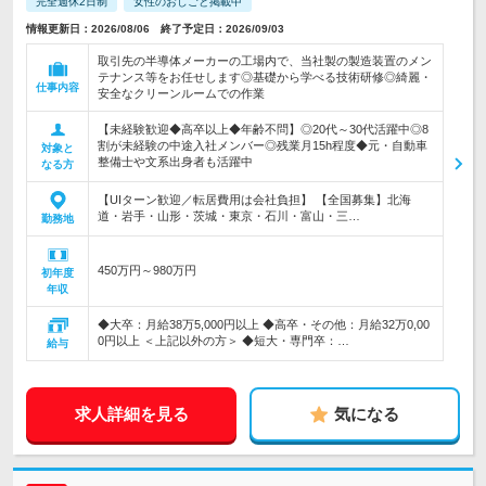
完全週休2日制
女性のおしごと掲載中
情報更新日：2026/08/06 終了予定日：2026/09/03
取引先の半導体メーカーの工場内で、当社製の製造装置のメン
テナンス等をお任せします◎基礎から学べる技術研修◎綺麗・
仕事内容
安全なクリーンルームでの作業
【未経験歓迎◆高卒以上◆年齢不問】◎20代～30代活躍中◎8
割が未経験の中途入社メンバー◎残業月15h程度◆元・自動車
対象と
整備士や文系出身者も活躍中
なる方
【UIターン歓迎／転居費用は会社負担】 【全国募集】北海
道・岩手・山形・茨城・東京・石川・富山・三…
勤務地
450万円～980万円
初年度
年収
◆大卒：月給38万5,000円以上 ◆高卒・その他：月給32万0,00
0円以上 ＜上記以外の方＞ ◆短大・専門卒：…
給与
求人詳細を見る
気になる