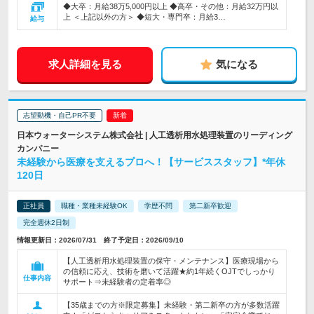
◆大卒：月給38万5,000円以上 ◆高卒・その他：月給32万円以
上 ＜上記以外の方＞ ◆短大・専門卒：月給3…
給与
求人詳細を見る
気になる
志望動機・自己PR不要
日本ウォーターシステム株式会社 | 人工透析用水処理装置のリーディング
カンパニー
未経験から医療を支えるプロへ！【サービススタッフ】*年休
120日
正社員
職種・業種未経験OK
学歴不問
第二新卒歓迎
完全週休2日制
情報更新日：2026/07/31 終了予定日：2026/09/10
【人工透析用水処理装置の保守・メンテナンス】医療現場から
の信頼に応え、技術を磨いて活躍★約1年続くOJTでしっかり
仕事内容
サポート⇒未経験者の定着率◎
【35歳までの方※限定募集】未経験・第二新卒の方が多数活躍