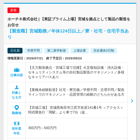
ホーチキ株式会社 | 【東証プライム上場】宮城を拠点として製品の製造を
お任せ
【製造職】宮城勤務／年休124日以上／寮・社宅・住宅手当あ
り
正社員
学歴不問
第二新卒歓迎
上場企業
完全週休2日制
情報更新日：2026/07/21 終了予定日：2026/08/24
【主力製造拠点・宮城工場で活躍】火災報知設備・消火設備・
セキュリティシステム等の自社製品製造のマネジメント／多様
仕事内容
なキャリアパスあり
【業種未経験歓迎】社宅・寮完備／学歴不問・文理不問／製造
対象と
ラインでのマネジメント・品質管理の経験のどちらかがある方
なる方
【宮城工場】 宮城県角田市江尻字前原141番1号 ＜アクセス＞
阿武隈急行「岡駅」より車で7分（徒…
勤務地
300万円～500万円
初年度
年収