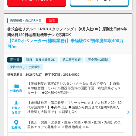
志望動機・自己PR不要
株式会社リクルートR&Dスタッフィング | 【8月入社OK】原則土日休&年
間休日120日/志望動機等ナシで応募OK
【CADオペレーター(補助業務)】未経験OK/初年度年収400万
可/m
正社員
職種・業種未経験OK
第二新卒歓迎
完全週休2日制
女性のおしごと掲載中
情報更新日：2026/07/27 終了予定日：2026/08/20
【研修制度が充実&アシスタントから始めるので安心！】自動
車や航空機、モバイル機器部品等の図面作図・補助業務からス
仕事内容
タート！ ★20~30代が活躍中
【未経験歓迎・第二新卒・フリーターの方まで大歓迎／20～30
代が活躍中！】◆高卒以上 ◆面接から内定まで1週間&早期入
対象と
社希望も大歓迎です ※副業もOK
なる方
【東北・関東・北信越・東海・関西・中国・四国・九州】の全
国各エリアで募集中☆ ※勤務地考慮 ※IU…
勤務地