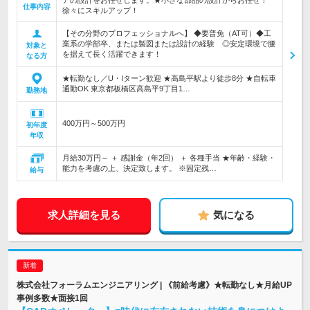
アの設計をお任せします。★小さな部品の設計からお任せ！
仕事内容
徐々にスキルアップ！
【その分野のプロフェッショナルへ】 ◆要普免（AT可）◆工
業系の学部卒、または製図または設計の経験 ◎安定環境で腰
対象と
を据えて長く活躍できます！
なる方
★転勤なし／U・Iターン歓迎 ★高島平駅より徒歩8分 ★自転車
通勤OK 東京都板橋区高島平9丁目1…
勤務地
400万円～500万円
初年度
年収
月給30万円～ ＋ 感謝金（年2回） ＋ 各種手当 ★年齢・経験・
能力を考慮の上、決定致します。 ※固定残…
給与
求人詳細を見る
気になる
株式会社フォーラムエンジニアリング | 《前給考慮》★転勤なし★月給UP
事例多数★面接1回