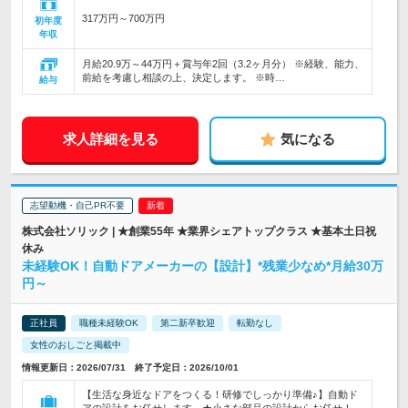
317万円～700万円
初年度
年収
月給20.9万～44万円＋賞与年2回（3.2ヶ月分） ※経験、能力、
前給を考慮し相談の上、決定します。 ※時…
給与
求人詳細を見る
気になる
志望動機・自己PR不要
株式会社ソリック | ★創業55年 ★業界シェアトップクラス ★基本土日祝
休み
未経験OK！自動ドアメーカーの【設計】*残業少なめ*月給30万
円～
正社員
職種未経験OK
第二新卒歓迎
転勤なし
女性のおしごと掲載中
情報更新日：2026/07/31 終了予定日：2026/10/01
【生活な身近なドアをつくる！研修でしっかり準備♪】自動ド