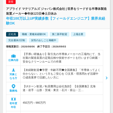
アプライド マテリアルズ ジャパン株式会社 | 世界をリードする半導体製造
装置メーカー◆年休123日◆土日休み
年収100万以上UP実績多数【フィールドエンジニア】業界未経
験OK
正社員
職種・業種未経験OK
第二新卒歓迎
上場企業
完全週休2日制
女性のおしごと掲載中
情報更新日：2026/08/06 終了予定日：2026/09/03
【手厚い研修あり】取引先の半導体メーカーの工場内にて、当
社製の製造装置の定期点検や技術サポートを行います◎綺麗・
仕事内容
安全なクリーンルームでの作業
【未経験歓迎◆学歴・年齢不問◆全国募集】「半導体ってよく
分からない」という方もご安心を ◎文系・理系問わず活躍中
対象と
◎成長業界で活躍したい方に
なる方
【UIターン歓迎／転居費用は会社負担】 【全国募集】北海
道・岩手・山形・茨城・東京・石川・富山・三…
勤務地
450万円～980万円
初年度
年収