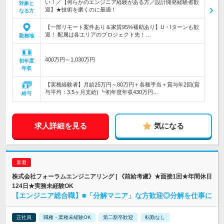
い！／【何らかのエンジニア経験がある方／設計開発経験者歓
対象と
迎】★技術を磨くのに最適！
なる方
【一部リモート案件あり＆家賃95%補助あり】U・Iターンも歓
迎！ 配属は各エリアのプロジェクト先！…
勤務地
400万円～1,030万円
初年度
年収
【実務経験者】月給25万円～80万円＋各種手当＋賞与年2回(賞
与平均：3.5ヶ月支給) ┗初年度年収430万円…
給与
求人詳細を見る
気になる
株式会社フォーラムエンジニアリング | 《前給考慮》★面接1回★年間休日
124日★実務未経験OK
【エンジニア総合職】■「分解マニア」な方歓迎◎分解を仕事に
正社員
職種・業種未経験OK
第二新卒歓迎
転勤なし