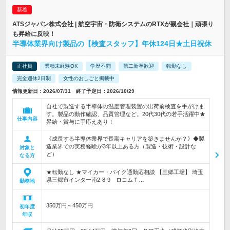
ATSジャパン株式会社 | 航空宇宙・防衛システムのRTXが親会社｜頑張り
も昇給に反映！
半導体業界向け製品の【検査スタッフ】年休124日★土日祝休
正社員
業種未経験OK
学歴不問
第二新卒歓迎
転勤なし
完全週休2日制
女性のおしごと掲載中
情報更新日：2026/07/31 終了予定日：2026/10/29
自社で製造する半導体の温度管理装置の出荷前検査を手がけま
す。製品の動作確認、品質管理など。20代30代の若手活躍中★
仕事内容
昇給・賞与に手応えあり！
《成長する半導体業界で長期キャリアを築きませんか？》◆製
造業界での実務経験が3年以上ある方（製造・技術・設計な
対象と
ど）
なる方
★転勤なし ★マイカー・バイク通勤応相談 【三郷工場】 埼玉
県三郷市インター南2-8-9 ロコムＴ…
勤務地
350万円～450万円
初年度
年収