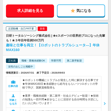
求人詳細を見る
気になる
志望動機・自己PR不要
日研トータルソーシング株式会社 | ★eスポーツの世界的プロになった先輩
も！★３年目年収例500万円
趣味と仕事を両立！【ロボットのトラブルシュータ―】年休
MAX160
正社員
職種・業種未経験OK
学歴不問
第二新卒歓迎
女性のおしごと掲載中
情報更新日：2026/07/31 終了予定日：2026/09/03
★ロボットや機械にトラブルが発生した時に解決する仕事です
★年休MAX160日★未経験から給与をもらいつつロボットの学
仕事内容
校で学び、国家資格取得も
★業界・職種未経験・第二新卒・社会人デビュー歓迎！★技術
の知識も一切不問★好きなことに没頭する自分時間を大切にし
対象と
たい人に向いています！
なる方