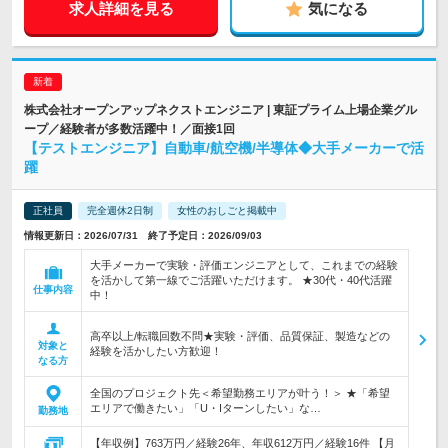
求人詳細を見る
気になる
株式会社オープンアップネクストエンジニア | 東証プライム上場企業グル
ープ／経験者が多数活躍中！／面接1回
【テストエンジニア】自動車/航空機/半導体◆大手メーカーで活
躍
正社員
完全週休2日制
女性のおしごと掲載中
情報更新日：2026/07/31 終了予定日：2026/09/03
大手メーカーで実験・評価エンジニアとして、これまでの経験
を活かして第一線でご活躍いただけます。 ★30代・40代活躍
仕事内容
中！
高卒以上/転職回数不問★実験・評価、品質保証、製造などの
対象と
経験を活かしたい方歓迎！
なる方
全国のプロジェクト先＜希望勤務エリアが叶う！＞ ★「希望
エリアで働きたい」「U・Iターンしたい」な…
勤務地
【年収例】763万円／経験26年、年収612万円／経験16件 【月