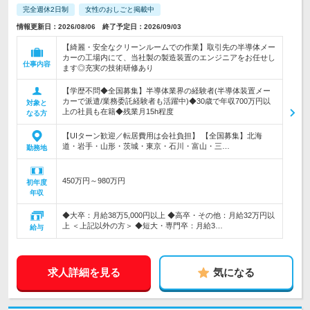
完全週休2日制
女性のおしごと掲載中
情報更新日：2026/08/06 終了予定日：2026/09/03
【綺麗・安全なクリーンルームでの作業】取引先の半導体メー
カーの工場内にて、当社製の製造装置のエンジニアをお任せし
仕事内容
ます◎充実の技術研修あり
【学歴不問◆全国募集】半導体業界の経験者(半導体装置メー
カーで派遣/業務委託経験者も活躍中)◆30歳で年収700万円以
対象と
上の社員も在籍◆残業月15h程度
なる方
【UIターン歓迎／転居費用は会社負担】 【全国募集】北海
道・岩手・山形・茨城・東京・石川・富山・三…
勤務地
450万円～980万円
初年度
年収
◆大卒：月給38万5,000円以上 ◆高卒・その他：月給32万円以
上 ＜上記以外の方＞ ◆短大・専門卒：月給3…
給与
求人詳細を見る
気になる