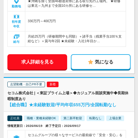
★沖縄を除く全国46都道府県にある取引先の工場内。 ★研修
は東北～九州まで全国10カ所にある研修セ…
勤務地
330万円～400万円
初年度
年収
月給25万円（研修期間中も同額）＋諸手当（残業手当100％支
給など）＋賞与年2回 ★未経験・入社1年目か…
給与
求人詳細を見る
気になる
志望動機・自己PR不要
セコム株式会社 | ＜東証プライム上場＞◆カジュアル面談実施中◆長期休
暇制度あり
【総合職】★未経験歓迎/平均年収655万円/全国転勤なし
正社員
職種・業種未経験OK
第二新卒歓迎
転勤なし
上場企業
情報更新日：2026/06/19 終了予定日：2026/09/17
セコムグループの様々なサービスの最前線で「安全・安心」を