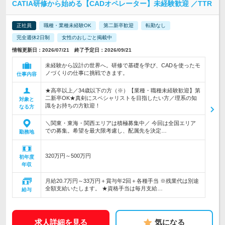
CATIA研修から始める【CADオペレーター】未経験歓迎 ／TTR
正社員
職種・業種未経験OK
第二新卒歓迎
転勤なし
完全週休2日制
女性のおしごと掲載中
情報更新日：2026/07/21 終了予定日：2026/09/21
未経験から設計の世界へ。研修で基礎を学び、CADを使ったモ
ノづくりの仕事に挑戦できます。
仕事内容
★高卒以上／34歳以下の方（※）【業種・職種未経験歓迎】第
二新卒OK★真剣にスペシャリストを目指したい方／理系の知
対象と
識をお持ちの方歓迎！
なる方
＼関東・東海・関西エリアは積極募集中／ 今回は全国エリア
での募集。希望を最大限考慮し、配属先を決定…
勤務地
320万円～500万円
初年度
年収
月給20.7万円～33万円＋賞与年2回＋各種手当 ※残業代は別途
全額支給いたします。 ★資格手当は毎月支給…
給与
求人詳細を見る
気になる