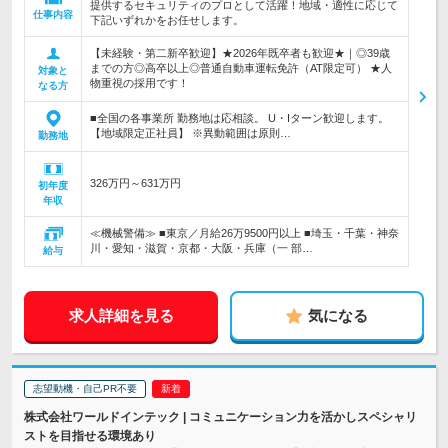
提供するセキュリティのプロとして活躍！地域・適性に応じて
仕事内容
下記いずれかをお任せします。
【未経験・第二新卒歓迎】★2026年既卒者も歓迎★｜◎39歳
までの方◎高卒以上◎普通自動車運転免許（AT限定可） ★人
対象と
物重視の採用です！
なる方
■全国の各事業所 勤務地は応相談。 U・Iターン歓迎します。
【地域限定正社員】 ※異動範囲は原則…
勤務地
326万円～631万円
初年度
年収
≪機械警備≫ ■東京／月給26万9500円以上 ■埼玉・千葉・神奈
川・愛知・滋賀・京都・大阪・兵庫（一 部…
給与
求人詳細を見る
気になる
志望動機・自己PR不要
株式会社ワールドインテック | コミュニケーション力を活かしスペシャリ
ストを目指せる環境あり