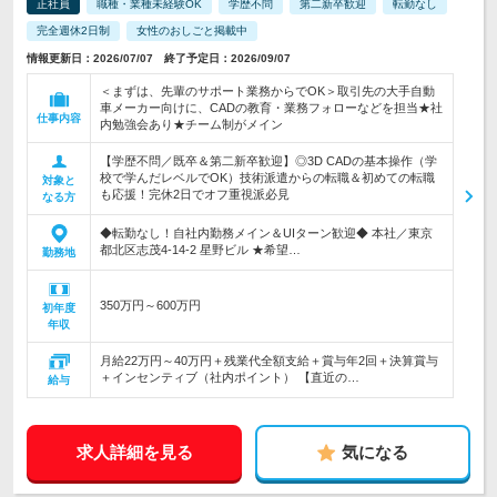
正社員
職種・業種未経験OK
学歴不問
第二新卒歓迎
転勤なし
完全週休2日制
女性のおしごと掲載中
情報更新日：2026/07/07 終了予定日：2026/09/07
＜まずは、先輩のサポート業務からでOK＞取引先の大手自動
車メーカー向けに、CADの教育・業務フォローなどを担当★社
仕事内容
内勉強会あり★チーム制がメイン
【学歴不問／既卒＆第二新卒歓迎】◎3D CADの基本操作（学
校で学んだレベルでOK）技術派遣からの転職＆初めての転職
対象と
も応援！完休2日でオフ重視派必見
なる方
◆転勤なし！自社内勤務メイン＆UIターン歓迎◆ 本社／東京
都北区志茂4-14-2 星野ビル ★希望…
勤務地
350万円～600万円
初年度
年収
月給22万円～40万円＋残業代全額支給＋賞与年2回＋決算賞与
＋インセンティブ（社内ポイント） 【直近の…
給与
求人詳細を見る
気になる