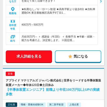
を据えて長く活躍できます！
なる方
★転勤なし／U・Iターン歓迎 ★高島平駅より徒歩8分 ★自転車
通勤OK 東京都板橋区高島平9丁目1…
勤務地
400万円～500万円
初年度
年収
月給30万円～ ＋ 感謝金（年2回） ＋ 各種手当 ★年齢・経験・
能力を考慮の上、決定致します。 ※固定残…
給与
求人詳細を見る
気になる
アプライド マテリアルズ ジャパン株式会社 | 世界をリードする半導体製造
装置メーカー◆年休123日◆土日休み
【半導体装置エンジニア】前職より年収100万円以上UPの実績
多数
正社員
職種・業種未経験OK
第二新卒歓迎
上場企業