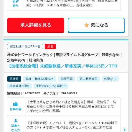
月給25万円～32.14万円＋賞与年2回＋各種手当（残業代別途支
給） ※経験・スキルを考慮の上、当社規定に…
給与
求人詳細を見る
気になる
志望動機・自己PR不要
株式会社ワールドインテック | 東証プライム上場グループ｜残業少なめ｜
定着率95％｜社宅完備
【技術系総合職】未経験歓迎／研修充実／年休125日／TTR
正社員
職種・業種未経験OK
学歴不問
第二新卒歓迎
転勤なし
完全週休2日制
女性のおしごと掲載中
情報更新日：2026/07/21 終了予定日：2026/09/21
【大手企業をはじめ約230社と取引あり】機械・電気電子・情
報系など様々な案件を手掛ける技術系総合職★適性に応じて、
仕事内容
いずれかの分野に配属♪
【未経験歓迎】モノづくり・機械好きにピッタリ！★34歳以下
対象と
の方（※）★学歴不問／社会人デビューOK／第二新卒歓迎
なる方