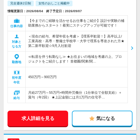
完全週休2日制
女性のおしごと掲載中
情報更新日：2026/08/04 終了予定日：2026/09/07
【今までのご経験を活かせるお仕事をご紹介】設計や実験の補
助業務からスタート！着実にステップアップが可能です！
仕事内容
＜現在の給与、希望年収を考慮＞【理系卒歓迎！】高卒以上/
工業高校・高専・整備士学校卒・大学で理系を専攻された方★
対象と
第二新卒歓迎☆9月入社歓迎
なる方
≪転居を伴う転勤なし≫ ★お住まいの地域を考慮の上、プロ
ジェクトをご紹介します！ 首都圏/関東/関…
勤務地
450万円～900万円
初年度
年収
月給27万円～55万円+時間外労働分（1分単位で全額支給）＋
賞与（年2回） ★上記金額には月1万円の住宅手…
給与
求人詳細を見る
気になる