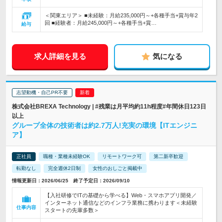
＜関東エリア＞ ■未経験：月給235,000円～+各種手当+賞与年2
回 ■経験者：月給245,000円～+各種手当+賞…
給与
求人詳細を見る
気になる
志望動機・自己PR不要
株式会社BREXA Technology | #残業は月平均約11h程度#年間休日123日
以上
グループ全体の技術者は約2.7万人!充実の環境【ITエンジニ
ア】
正社員
職種・業種未経験OK
リモートワーク可
第二新卒歓迎
転勤なし
完全週休2日制
女性のおしごと掲載中
情報更新日：2026/06/25 終了予定日：2026/09/10
【入社研修でITの基礎から学べる】Web・スマホアプリ開発／
インターネット通信などのインフラ業務に携わります＜未経験
仕事内容
スタートの先輩多数＞