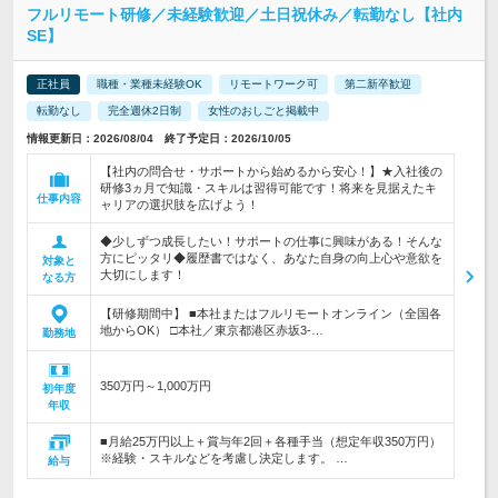
フルリモート研修／未経験歓迎／土日祝休み／転勤なし【社内
SE】
正社員
職種・業種未経験OK
リモートワーク可
第二新卒歓迎
転勤なし
完全週休2日制
女性のおしごと掲載中
情報更新日：2026/08/04 終了予定日：2026/10/05
【社内の問合せ・サポートから始めるから安心！】★入社後の
研修3ヵ月で知識・スキルは習得可能です！将来を見据えたキ
仕事内容
ャリアの選択肢を広げよう！
◆少しずつ成長したい！サポートの仕事に興味がある！そんな
方にピッタリ◆履歴書ではなく、あなた自身の向上心や意欲を
対象と
大切にします！
なる方
【研修期間中】 ■本社またはフルリモートオンライン（全国各
地からOK） □本社／東京都港区赤坂3-…
勤務地
350万円～1,000万円
初年度
年収
■月給25万円以上＋賞与年2回＋各種手当（想定年収350万円）
※経験・スキルなどを考慮し決定します。 …
給与