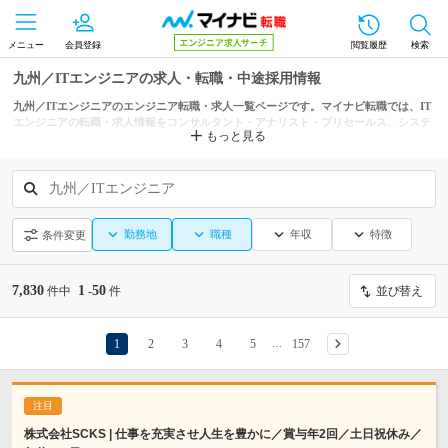
メニュー
会員登録
閲覧履歴
検索
九州／ITエンジニアの求人・転職・中途採用情報
九州／ITエンジニアのエンジニア転職・求人一覧ページです。マイナビ転職では、IT
エンジニアの転職・求人情報をコンサルタント・アナリスト・プリセールス、システ
もっと見る
ム開発（WEB・オープン・モバイル系）、システム開発（汎用機系）などの条件から
も探せます。
九州／ITエンジニア
勤務地
職種
年収
特徴
条件変更
7,830
1
50
件中
-
件
並び替え
1
2
3
4
5
157
…
株式会社SCKS | 仕事を充実させ人生を豊かに／賞与年2回／土日祝休み／