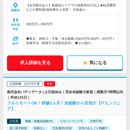
【在宅案件あり】面接地エリアでの就業率92％以上★転居費用
などの寮制度/福利厚生も充実！ 北海道か…
勤務地
300万円～600万円
初年度
年収
◆東京・神奈川・千葉・埼玉勤務:月給24万5,000円～55万円＋
各種手当（残業手当全額支給等） ◆その他の…
給与
求人詳細を見る
気になる
志望動機・自己PR不要
株式会社バディデータ | 土日祝休み｜完全未経験大歓迎｜残業月7時間以内
｜年休125日｜
フルリモートOK！研修3ヵ月！未経験から目指す【ITエンジニ
ア】
正社員
職種・業種未経験OK
リモートワーク可
学歴不問
第二新卒歓迎
転勤なし
完全週休2日制
女性のおしごと掲載中