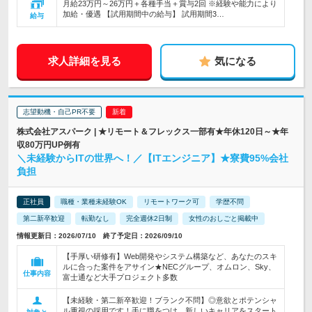
月給23万円～26万円＋各種手当＋賞与2回 ※経験や能力により
加給・優遇 【試用期間中の給与】 試用期間3…
給与
求人詳細を見る
気になる
志望動機・自己PR不要
株式会社アスパーク | ★リモート＆フレックス一部有★年休120日～★年
収80万円UP例有
＼未経験からITの世界へ！／【ITエンジニア】★寮費95%会社
負担
正社員
職種・業種未経験OK
リモートワーク可
学歴不問
第二新卒歓迎
転勤なし
完全週休2日制
女性のおしごと掲載中
情報更新日：2026/07/10 終了予定日：2026/09/10
【手厚い研修有】Web開発やシステム構築など、あなたのスキ
ルに合った案件をアサイン★NECグループ、オムロン、Sky、
仕事内容
富士通など大手プロジェクト多数
【未経験・第二新卒歓迎！ブランク不問】◎意欲とポテンシャ
ル重視の採用です！手に職をつけ、新しいキャリアをスタート