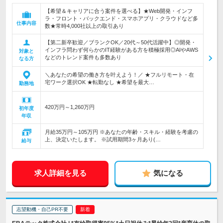
【希望＆キャリアに合う案件を選べる】★Web開発・インフ
ラ・フロント・バックエンド・スマホアプリ・クラウドなど多
仕事内容
数★常時4,000社以上の取引あり
【第二新卒歓迎／ブランクOK／20代～50代活躍中】◎開発・
インフラ問わず何らかのIT経験がある方を積極採用◎AIやAWS
対象と
などのトレンド案件も多数あり
なる方
＼あなたの希望の働き方を叶えよう！／ ★フルリモート・在
宅ワーク選択OK ★転勤なし ★希望を最大…
勤務地
420万円～1,260万円
初年度
年収
月給35万円～105万円 ※あなたの年齢・スキル・経験を考慮の
上、決定いたします。 ※試用期間3ヶ月あり(…
給与
求人詳細を見る
気になる
志望動機・自己PR不要