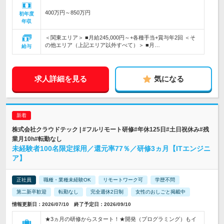
400万円～850万円
初年度
年収
＜関東エリア＞ ■月給245,000円～+各種手当+賞与年2回 ＜そ
の他エリア（上記エリア以外すべて）＞ ■月…
給与
求人詳細を見る
気になる
株式会社クラウドテック | #フルリモート研修#年休125日#土日祝休み#残
業月10h#転勤なし
未経験者100名限定採用／還元率77％／研修3ヵ月【ITエンジニ
ア】
正社員
職種・業種未経験OK
リモートワーク可
学歴不問
第二新卒歓迎
転勤なし
完全週休2日制
女性のおしごと掲載中
情報更新日：2026/07/10 終了予定日：2026/09/10
★3ヵ月の研修からスタート！★開発（プログラミング）もイ