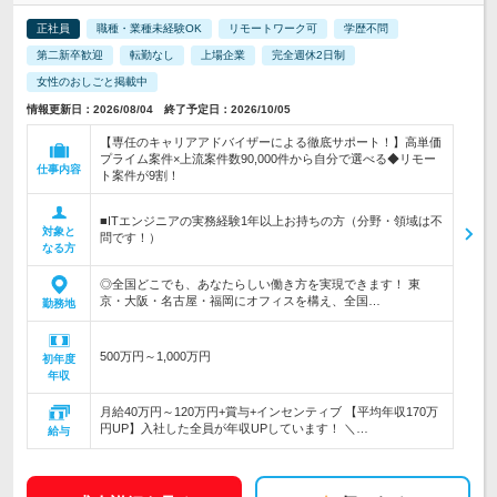
正社員
職種・業種未経験OK
リモートワーク可
学歴不問
第二新卒歓迎
転勤なし
上場企業
完全週休2日制
女性のおしごと掲載中
情報更新日：2026/08/04 終了予定日：2026/10/05
【専任のキャリアアドバイザーによる徹底サポート！】高単価
プライム案件×上流案件数90,000件から自分で選べる◆リモー
仕事内容
ト案件が9割！
■ITエンジニアの実務経験1年以上お持ちの方（分野・領域は不
対象と
問です！）
なる方
◎全国どこでも、あなたらしい働き方を実現できます！ 東
京・大阪・名古屋・福岡にオフィスを構え、全国…
勤務地
500万円～1,000万円
初年度
年収
月給40万円～120万円+賞与+インセンティブ 【平均年収170万
円UP】入社した全員が年収UPしています！ ＼…
給与