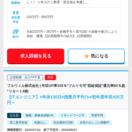
し！》 ☆本人のご希望・居住地を考慮し、…
勤務地
310万円～850万円
初年度
年収
月給23万円～26万円＋各種手当＋賞与2回 ※経験や能力により
加給・優遇 【試用期間中の給与】 試用期間3…
給与
求人詳細を見る
気になる
志望動機・自己PR不要
フルウィル株式会社 | 年収UP率100％*フルリモ可*前給保証*還元率80％超
*リモート8割
【ITエンジニア】#年休130日#残業月平均7h#初年度年収420万
円～
正社員
職種・業種未経験OK
リモートワーク可
学歴不問
第二新卒歓迎
転勤なし
完全週休2日制
女性のおしごと掲載中
情報更新日：2026/07/24 終了予定日：2026/08/27