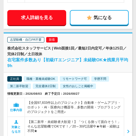
求人詳細を見る
気になる
志望動機・自己PR不要
株式会社スタッフサービス | Web面接1回／最短2日内定可／年休125日／
完休2日制／土日祝休
在宅案件多数あり【初級ITエンジニア】未経験OK★残業月平均
9h
正社員
職種・業種未経験OK
リモートワーク可
学歴不問
第二新卒歓迎
完全週休2日制
女性のおしごと掲載中
情報更新日：2026/08/03 終了予定日：2026/08/27
【全国97,833件以上のプロジェクト】自動車・ゲームアプリ・
ロボット・AI・医療向け機器等…多数の開発・プログラミング
仕事内容
のプロジェクトをご用意♪
【第二新卒・未経験者大歓迎！】「つくる側って面白そう！」
そんな志望動機でOKです！／20～30代活躍中★年齢・経験は
対象と
不問★
なる方