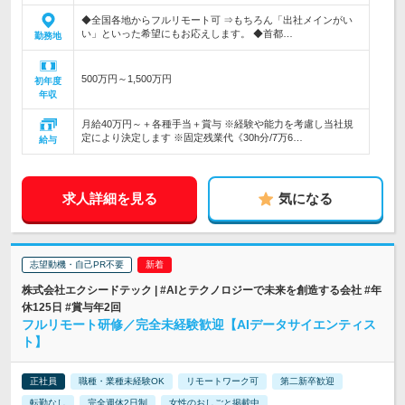
◆全国各地からフルリモート可 ⇒もちろん「出社メインがい
い」といった希望にもお応えします。 ◆首都…
勤務地
500万円～1,500万円
初年度
年収
月給40万円～＋各種手当＋賞与 ※経験や能力を考慮し当社規
定により決定します ※固定残業代《30h分/7万6…
給与
求人詳細を見る
気になる
志望動機・自己PR不要
株式会社エクシードテック | #AIとテクノロジーで未来を創造する会社 #年
休125日 #賞与年2回
フルリモート研修／完全未経験歓迎【AIデータサイエンティス
ト】
正社員
職種・業種未経験OK
リモートワーク可
第二新卒歓迎
転勤なし
完全週休2日制
女性のおしごと掲載中