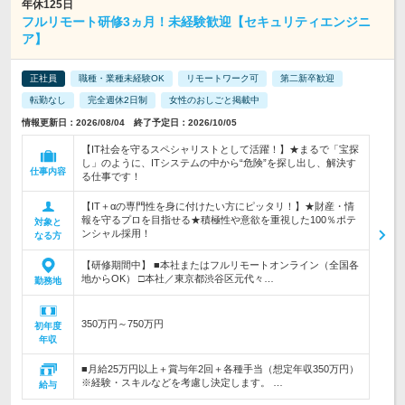
年休125日
フルリモート研修3ヵ月！未経験歓迎【セキュリティエンジニ
ア】
正社員
職種・業種未経験OK
リモートワーク可
第二新卒歓迎
転勤なし
完全週休2日制
女性のおしごと掲載中
情報更新日：2026/08/04 終了予定日：2026/10/05
【IT社会を守るスペシャリストとして活躍！】★まるで「宝探
し」のように、ITシステムの中から“危険”を探し出し、解決す
仕事内容
る仕事です！
【IT＋αの専門性を身に付けたい方にピッタリ！】★財産・情
報を守るプロを目指せる★積極性や意欲を重視した100％ポテ
対象と
ンシャル採用！
なる方
【研修期間中】 ■本社またはフルリモートオンライン（全国各
地からOK） □本社／東京都渋谷区元代々…
勤務地
350万円～750万円
初年度
年収
■月給25万円以上＋賞与年2回＋各種手当（想定年収350万円）
※経験・スキルなどを考慮し決定します。 …
給与