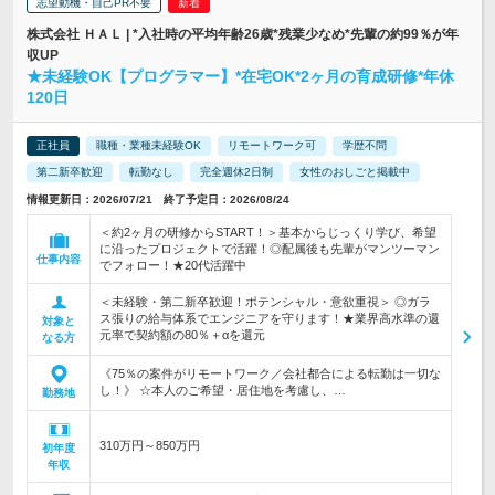
志望動機・自己PR不要
株式会社 ＨＡＬ | *入社時の平均年齢26歳*残業少なめ*先輩の約99％が年
収UP
★未経験OK【プログラマー】*在宅OK*2ヶ月の育成研修*年休
120日
正社員
職種・業種未経験OK
リモートワーク可
学歴不問
第二新卒歓迎
転勤なし
完全週休2日制
女性のおしごと掲載中
情報更新日：2026/07/21 終了予定日：2026/08/24
＜約2ヶ月の研修からSTART！＞基本からじっくり学び、希望
に沿ったプロジェクトで活躍！◎配属後も先輩がマンツーマン
仕事内容
でフォロー！★20代活躍中
＜未経験・第二新卒歓迎！ポテンシャル・意欲重視＞ ◎ガラ
ス張りの給与体系でエンジニアを守ります！★業界高水準の還
対象と
元率で契約額の80％＋αを還元
なる方
《75％の案件がリモートワーク／会社都合による転勤は一切な
し！》 ☆本人のご希望・居住地を考慮し、…
勤務地
310万円～850万円
初年度
年収