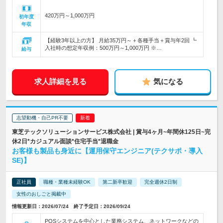
420万円～1,000万円
初年度
年収
【経験3年以上の方】 月給35万円～＋各種手当＋賞与年2回 ┗
入社時の想定年収例：500万円～1,000万円 ※…
給与
求人詳細を見る
気になる
志望動機・自己PR不要
東芝テックソリューションサービス株式会社 | 賞与4ヶ月~年間休125日~完
休2日*カジュアル面談*住宅手当*退職金
お客様も製品も身近に【運用保守エンジニア(テクサポ・導入
SE)】
正社員
職種・業種未経験OK
第二新卒歓迎
完全週休2日制
女性のおしごと掲載中
情報更新日：2026/07/24 終了予定日：2026/09/24
POSシステムを中心とした業務システム、ネットワークなどの