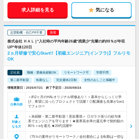
求人詳細を見る
気になる
志望動機・自己PR不要
株式会社 ＨＡＬ | *入社時の平均年齢26歳*残業少*先輩の約99％が年収
UP*年休120日
2ヵ月研修で安心Start!!【初級エンジニア(インフラ)】フルリモ
OK
正社員
職種・業種未経験OK
リモートワーク可
学歴不問
第二新卒歓迎
転勤なし
完全週休2日制
女性のおしごと掲載中
情報更新日：2026/07/21 終了予定日：2026/08/24
＜約2ヶ月のHALオリジナル研修あり！＞基本からじっくり学
び、希望に沿ったプロジェクトで活躍！◎配属後も先輩が1on1
仕事内容
でフォロー
＜未経験・第二新卒歓迎！意欲重視＞ ◎ガラス張りの給与体
系でエンジニアを守ります！★業界高水準の還元率で契約額の
対象と
80％＋αを還元 ★20代活躍中
なる方
《75％の案件がリモートワーク／会社都合による転勤は一切な