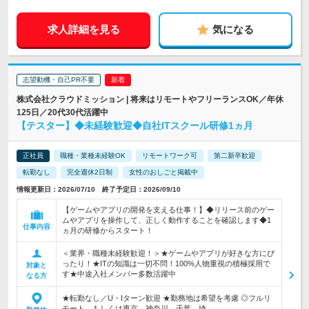
求人詳細を見る
気になる
志望動機・自己PR不要
株式会社クラウドミッション | 将来はリモートやフリーランスOK／年休
125日／20代30代活躍中
【テスター】◆未経験歓迎◆自社ITスクール研修1ヵ月
正社員
職種・業種未経験OK
リモートワーク可
第二新卒歓迎
転勤なし
完全週休2日制
女性のおしごと掲載中
情報更新日：2026/07/10 終了予定日：2026/09/10
【ゲームやアプリの開発を支える仕事！】◆リリース前のゲー
ムやアプリを操作して、正しく動作することを確認します◆1
仕事内容
ヵ月の研修からスタート！
＜業界・職種未経験歓迎！＞★ゲームやアプリが好きな方にぴ
ったり！★ITの知識は一切不問！100%人物重視の積極採用で
対象と
す★中途入社メンバー多数活躍中
なる方
★転勤なし／U・Iターン歓迎 ★勤務地は希望を考慮 ◎フルリ
モート、もしくは東京、神奈川、千葉、埼…