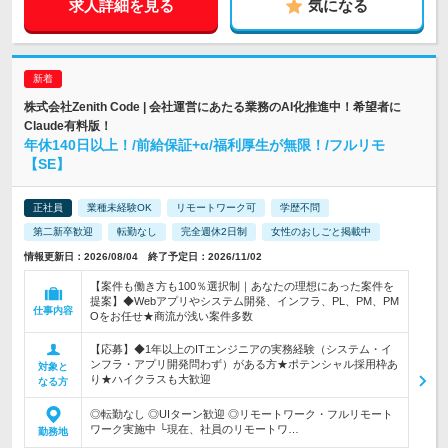
求人詳細を見る
気になる
株式会社Zenith Code | 会社運営にあたる業務のAI化推進中！希望者に
Claude有料版！
年休140日以上！/前給保証+α/福利厚生が無限！/フルリモ
【SE】
正社員
業種未経験OK
リモートワーク可
学歴不問
第二新卒歓迎
転勤なし
完全週休2日制
女性のおしごと掲載中
情報更新日：2026/08/04 終了予定日：2026/11/02
【案件も働き方も100％選択制｜あなたの理想にあった案件を
提案】◆Webアプリやシステム開発、インフラ、PL、PM、PM
仕事内容
Oをお任せ★商流が浅い案件多数
【応募】◆1年以上のITエンジニアの実務経験（システム・イ
ンフラ・アプリ開発問わず）がある方★ポテンシャル採用枠あ
対象と
り★ハイクラスも大歓迎
なる方
◎転勤なし ◎UIターン歓迎 ◎リモートワーク・フルリモート
ワーク実施中 └現在、社員のリモートワ…
勤務地