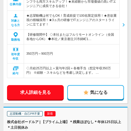
ンフラも両方スキルアップ！★未経験から市場価値の高いITエ
仕事内容
ンジニアに成長できる会社！
★志望動機は何でもOK！育成前提で100名限定採用！★意欲重
視の積極採用！★3ヵ月の研修でITエンジニアのスタートライ
対象と
ンに立てます！
なる方
【研修期間中】 ◇本社またはフルリモートオンライン（全国
各地からOK） ◆本社／東京都立川市錦町1…
勤務地
350万円～900万円
初年度
年収
◇月給25万円以上＋賞与年2回＋各種手当（想定年収350万
円） ※経験・スキルなどを考慮し決定します。 …
給与
求人詳細を見る
気になる
志望動機・自己PR不要
株式会社ボードルア | 【プライム上場】＊残業ほぼなし＊年休125日以上
＊土日祝休み