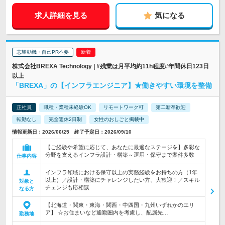
求人詳細を見る
気になる
志望動機・自己PR不要
株式会社BREXA Technology | #残業は月平均約11h程度#年間休日123日
以上
「BREXA」の【インフラエンジニア】★働きやすい環境を整備
正社員
職種・業種未経験OK
リモートワーク可
第二新卒歓迎
転勤なし
完全週休2日制
女性のおしごと掲載中
情報更新日：2026/06/25 終了予定日：2026/09/10
【ご経験や希望に応じて、あなたに最適なステージを】多彩な
分野を支えるインフラ設計・構築～運用・保守まで案件多数
仕事内容
インフラ領域における保守以上の実務経験をお持ちの方（1年
以上）／設計・構築にチャレンジしたい方、大歓迎！／スキル
対象と
チェンジも応相談
なる方
【北海道・関東・東海・関西・中四国・九州いずれかのエリ
ア】 ☆お住まいなど通勤圏内を考慮し、配属先…
勤務地