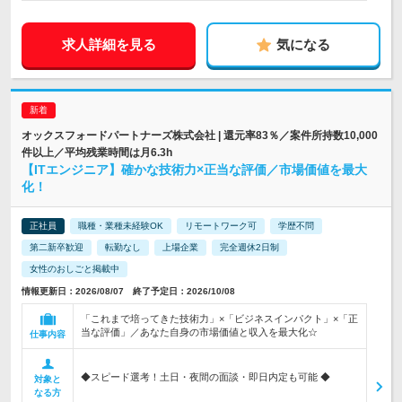
求人詳細を見る
気になる
オックスフォードパートナーズ株式会社 | 還元率83％／案件所持数10,000
件以上／平均残業時間は月6.3h
【ITエンジニア】確かな技術力×正当な評価／市場価値を最大
化！
正社員
職種・業種未経験OK
リモートワーク可
学歴不問
第二新卒歓迎
転勤なし
上場企業
完全週休2日制
女性のおしごと掲載中
情報更新日：2026/08/07 終了予定日：2026/10/08
「これまで培ってきた技術力」×「ビジネスインパクト」×「正
当な評価」／あなた自身の市場価値と収入を最大化☆
仕事内容
◆スピード選考！土日・夜間の面談・即日内定も可能 ◆
対象と
なる方