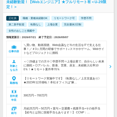
未経験歓迎！【Webエンジニア】★フルリモート有＜U-29限
定！＞
正社員
職種・業種未経験OK
リモートワーク可
学歴不問
第二新卒歓迎
転勤なし
上場企業
完全週休2日制
女性のおしごと掲載中
情報更新日：2026/07/21 終了予定日：2026/09/07
＼買い物、動画視聴、Web会議など今の生活をITで支える仕
事！／＃3ヶ月間の研修でサポート♪スマホやゲーム、Webサイ
仕事内容
トなどプロジェクトに挑戦
＜◇29歳までの方※◇学歴不問⇒上場企業で、自分らしい未来
に挑戦＞◎アパレル、飲食、営業、巫女…未経験入社率10
対象と
0％！★リモート案件率70％
なる方
【リモートワーク実施中です】《転勤なし／上京支援あり》
★2023年12月移転！本社オフィスは"麻…
勤務地
300万円～700万円
初年度
年収
月給25万円～50万円＋賞与＋交通費＋残業手当+その他手当
【給与とは別に技能手当もあります！】 CCNP：…
給与