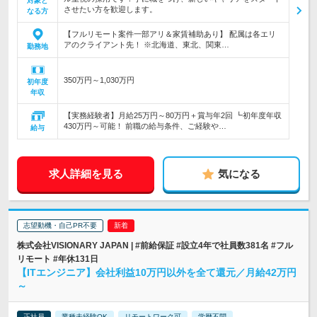
対象と
させたい方を歓迎します。
なる方
【フルリモート案件一部アリ＆家賃補助あり】 配属は各エリ
アのクライアント先！ ※北海道、東北、関東…
勤務地
350万円～1,030万円
初年度
年収
【実務経験者】月給25万円～80万円＋賞与年2回 ┗初年度年収
430万円～可能！ 前職の給与条件、ご経験や…
給与
求人詳細を見る
気になる
志望動機・自己PR不要
株式会社VISIONARY JAPAN | #前給保証 #設立4年で社員数381名 #フル
リモート #年休131日
【ITエンジニア】会社利益10万円以外を全て還元／月給42万円
～
正社員
業種未経験OK
リモートワーク可
学歴不問