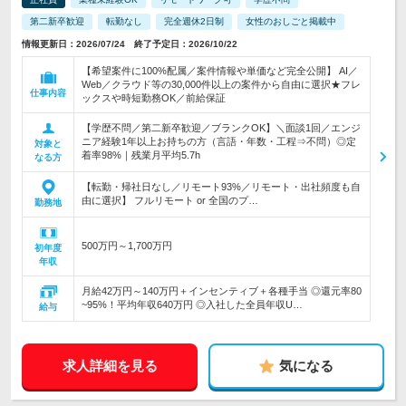
第二新卒歓迎
転勤なし
完全週休2日制
女性のおしごと掲載中
情報更新日：2026/07/24 終了予定日：2026/10/22
【希望案件に100%配属／案件情報や単価など完全公開】 AI／
Web／クラウド等の30,000件以上の案件から自由に選択★フレ
仕事内容
ックスや時短勤務OK／前給保証
【学歴不問／第二新卒歓迎／ブランクOK】＼面談1回／エンジ
ニア経験1年以上お持ちの方（言語・年数・工程⇒不問）◎定
対象と
着率98%｜残業月平均5.7h
なる方
【転勤・帰社日なし／リモート93%／リモート・出社頻度も自
由に選択】 フルリモート or 全国のプ…
勤務地
500万円～1,700万円
初年度
年収
月給42万円～140万円＋インセンティブ＋各種手当 ◎還元率80
~95%！平均年収640万円 ◎入社した全員年収U…
給与
求人詳細を見る
気になる