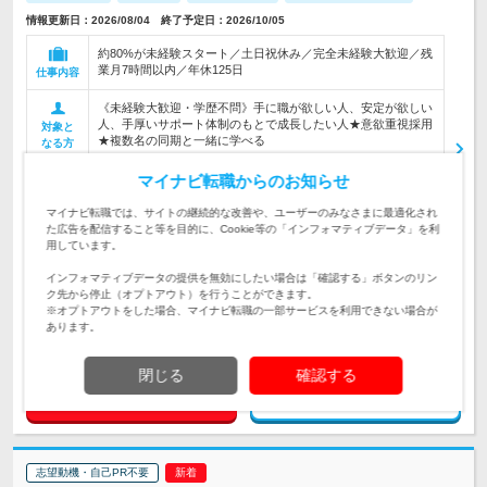
情報更新日：2026/08/04 終了予定日：2026/10/05
約80%が未経験スタート／土日祝休み／完全未経験大歓迎／残
業月7時間以内／年休125日
仕事内容
《未経験大歓迎・学歴不問》手に職が欲しい人、安定が欲しい
人、手厚いサポート体制のもとで成長したい人★意欲重視採用
対象と
★複数名の同期と一緒に学べる
なる方
【研修期間中】 ■フルリモートオンライン（全国各地からO
マイナビ転職からのお知らせ
K） □本社／東京都千代田区内神田2-13…
勤務地
マイナビ転職では、サイトの継続的な改善や、ユーザーのみなさまに最適化され
た広告を配信すること等を目的に、Cookie等の「インフォマティブデータ」を利
用しています。
360万円～700万円
初年度
年収
インフォマティブデータの提供を無効にしたい場合は「確認する」ボタンのリン
ク先から停止（オプトアウト）を行うことができます。
■月給26万円以上＋賞与年2回＋残業代全額支給 ※経験・スキ
※オプトアウトをした場合、マイナビ転職の一部サービスを利用できない場合が
ルなどを考慮し決定します。 ※上記金額には…
給与
あります。
閉じる
確認する
求人詳細を見る
気になる
志望動機・自己PR不要