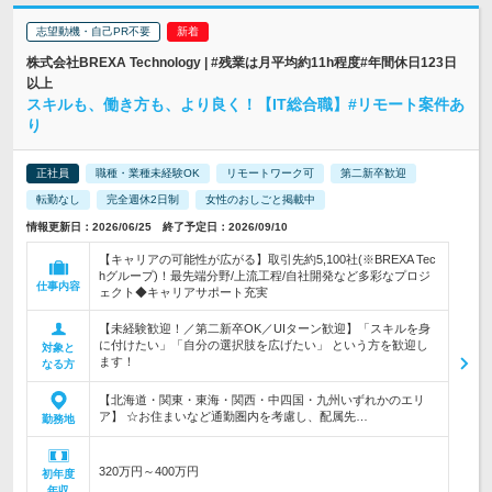
志望動機・自己PR不要
株式会社BREXA Technology | #残業は月平均約11h程度#年間休日123日
以上
スキルも、働き方も、より良く！【IT総合職】#リモート案件あ
り
正社員
職種・業種未経験OK
リモートワーク可
第二新卒歓迎
転勤なし
完全週休2日制
女性のおしごと掲載中
情報更新日：2026/06/25 終了予定日：2026/09/10
【キャリアの可能性が広がる】取引先約5,100社(※BREXA Tec
hグループ)！最先端分野/上流工程/自社開発など多彩なプロジ
仕事内容
ェクト◆キャリアサポート充実
【未経験歓迎！／第二新卒OK／UIターン歓迎】「スキルを身
に付けたい」「自分の選択肢を広げたい」 という方を歓迎し
対象と
ます！
なる方
【北海道・関東・東海・関西・中四国・九州いずれかのエリ
ア】 ☆お住まいなど通勤圏内を考慮し、配属先…
勤務地
320万円～400万円
初年度
年収