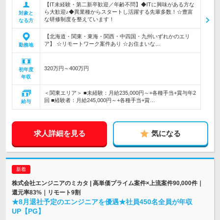
【IT未経験・第二新卒歓迎／年齢不問】◆ITに興味がある方な
ら大歓迎♪◆異業種からスタートし活躍する先輩多数！☆豊富
対象と
な研修制度を整えています！
なる方
【北海道・関東・東海・関西・中四国・九州いずれかのエリ
ア】 ☆リモートワーク案件あり ☆お住まいな…
勤務地
320万円～400万円
初年度
年収
＜関東エリア＞ ■未経験：月給235,000円～+各種手当+賞与年2
回 ■経験者：月給245,000円～+各種手当+賞…
給与
求人詳細を見る
気になる
株式会社エンジニアのミカタ | 高単価プライム案件×上流案件90,000件｜
還元率83%｜リモート9割
★8月退社予定のエンジニアを優遇★社員450名全員が年収
UP【PG】