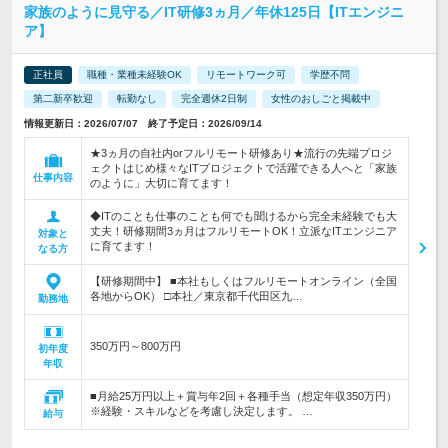
家族のように見守る／IT研修3ヵ月／年休125日【ITエンジニ
ア】
正社員
職種・業種未経験OK
リモートワーク可
学歴不問
第二新卒歓迎
転勤なし
完全週休2日制
女性のおしごと掲載中
情報更新日：2026/07/07 終了予定日：2026/09/14
★3ヵ月の自社内orフルリモート研修あり★流行の先端プロジ
ェクトはじめ様々なITプロジェクトで活躍できる人へと「家族
仕事内容
のように」大切に育てます！
◆ITのことも仕事のことも何でも聞けるから完全未経験でも大
丈夫！研修期間3ヵ月はフルリモートOK！立派なITエンジニア
対象と
に育てます！
なる方
【研修期間中】 ■本社もしくはフルリモートオンライン（全国
各地からOK） □本社／東京都千代田区九…
勤務地
350万円～800万円
初年度
年収
■月給25万円以上＋賞与年2回＋各種手当（想定年収350万円）
※経験・スキルなどを考慮し決定します。 …
給与