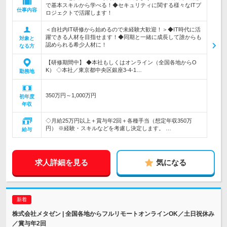
で基本スキルから学べる！◆セキュリティに関する様々なITプ
仕事内容
ロジェクトで活躍します！
＜自社内IT研修から始めるので未経験大歓迎！＞◆IT時代に活
躍できる人材を目指せます！◆同期と一緒に成長して誰からも
対象と
認められる希少人材に！
なる方
【研修期間中】 ◆本社もしくはオンライン（全国各地からO
K） ◇本社／東京都中央区銀座3-4-1…
勤務地
350万円～1,000万円
初年度
年収
◇月給25万円以上＋賞与年2回＋各種手当（想定年収350万
円） ※経験・スキルなどを考慮し決定します。 …
給与
求人詳細を見る
気になる
株式会社メタゼン | 全国各地からフルリモートオンラインOK／土日祝休み
／賞与年2回