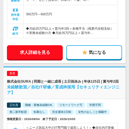
勤務地
350万円～600万円
初年度
年収
◆月給25万円以上＋賞与年2回＋各種手当（残業代全額支給）
※実務未経験の方 ◆月給35万円以上＋賞与年…
給与
求人詳細を見る
気になる
株式会社GURA | 同期と一緒に成長 | 土日祝休み | 年休125日 | 賞与年2回
未経験歓迎／自社IT研修／育成枠採用【セキュリティエンジニ
ア】
正社員
職種・業種未経験OK
リモートワーク可
学歴不問
第二新卒歓迎
転勤なし
完全週休2日制
女性のおしごと掲載中
情報更新日：2026/08/04 終了予定日：2026/10/05
＜ニーズ急拡大中のIT専門職で成長しよう！＞◆自社内IT研修