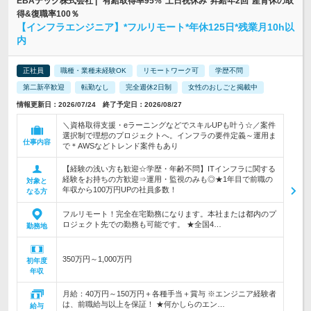
EBAテック株式会社 | *有給取得率95%*土日祝休み*昇給年2回*産育休の取
得&復職率100％
【インフラエンジニア】*フルリモート*年休125日*残業月10h以
内
正社員
職種・業種未経験OK
リモートワーク可
学歴不問
第二新卒歓迎
転勤なし
完全週休2日制
女性のおしごと掲載中
情報更新日：2026/07/24 終了予定日：2026/08/27
＼資格取得支援・eラーニングなどでスキルUPも叶う☆／案件
選択制で理想のプロジェクトへ。インフラの要件定義～運用ま
仕事内容
で＊AWSなどトレンド案件もあり
【経験の浅い方も歓迎☆学歴・年齢不問】ITインフラに関する
経験をお持ちの方歓迎⇒運用・監視のみも◎★1年目で前職の
対象と
年収から100万円UPの社員多数！
なる方
フルリモート！完全在宅勤務になります。本社または都内のプ
ロジェクト先での勤務も可能です。 ★全国4…
勤務地
350万円～1,000万円
初年度
年収
月給：40万円～150万円＋各種手当＋賞与 ※エンジニア経験者
は、前職給与以上を保証！ ★何かしらのエン…
給与