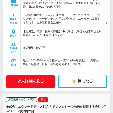
構築や導入、障害対応など★早い段階から大手担当も可能★年
仕事内容
間休日126日★20～30代活躍中
IT関連の経験者。システム運用保守、テクニカルサポート、ヘ
ルプデスク、サービスデスク等の経験歓迎！ユーザーの反響を
対象と
得られる！文系出身者も活躍中
なる方
【北海道、東京、福岡で募集】 ◆北海道 北海道札幌市東区北8
条東6丁目12-79 ◆東京 東京都品…
勤務地
450万円～500万円
初年度
年収
月給：282,500円～＋各種手当＋賞与（4か月以上） ※新卒大
卒初任給参考。経験・年齢を考慮の上、当社規…
給与
求人詳細を見る
気になる
志望動機・自己PR不要
株式会社エクシードテック | #AIとテクノロジーで未来を創造する会社 #年
休125日 #賞与年2回