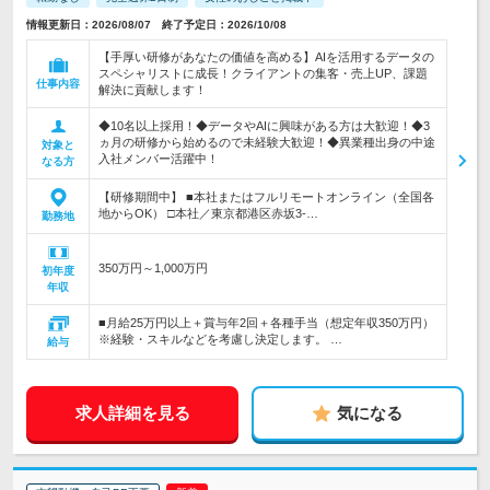
情報更新日：2026/08/07 終了予定日：2026/10/08
【手厚い研修があなたの価値を高める】AIを活用するデータの
スペシャリストに成長！クライアントの集客・売上UP、課題
仕事内容
解決に貢献します！
◆10名以上採用！◆データやAIに興味がある方は大歓迎！◆3
ヵ月の研修から始めるので未経験大歓迎！◆異業種出身の中途
対象と
入社メンバー活躍中！
なる方
【研修期間中】 ■本社またはフルリモートオンライン（全国各
地からOK） □本社／東京都港区赤坂3-…
勤務地
350万円～1,000万円
初年度
年収
■月給25万円以上＋賞与年2回＋各種手当（想定年収350万円）
※経験・スキルなどを考慮し決定します。 …
給与
求人詳細を見る
気になる