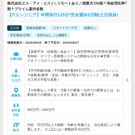
株式会社エス・アイ・エス | ＼リモートあり／残業月15h程＊有給消化率7
割＊プライム案件多数
【ITエンジニア】年間休日125日*完全週休2日制(土日祝休)
正社員
業種未経験OK
リモートワーク可
転勤なし
完全週休2日制
女性のおしごと掲載中
情報更新日：2026/08/05 終了予定日：2026/08/27
【資格手当・合格祝い金あり！】販売管理/会計管理/生産管理
等Web・オープン系業務システムの開発をお任せ★営業・バッ
仕事内容
クオフィスのフォロー体制充実
【平均年齢35歳｜平均勤続年数8年】◎何かしらのITエンジニ
ア経験者(業界・言語・年数不問)＃パナソニック・日立・大阪
対象と
ガス等大手取引多数！
なる方
【※転勤なし※東京・大阪での募集！社内での開発または、お
客様先での開発になります】 東京：東京都千…
勤務地
350万円～600万円
初年度
年収
月給 25万円以上※経験・年齢を考慮の上、当社規定により優
遇します。 ※上記には一律勤続手当3万円、…
給与