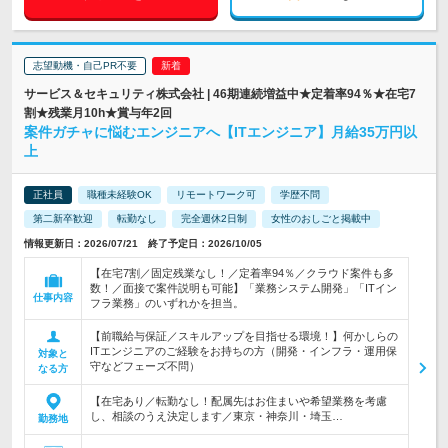
志望動機・自己PR不要
サービス＆セキュリティ株式会社 | 46期連続増益中★定着率94％★在宅7
割★残業月10h★賞与年2回
案件ガチャに悩むエンジニアへ【ITエンジニア】月給35万円以
上
正社員
職種未経験OK
リモートワーク可
学歴不問
第二新卒歓迎
転勤なし
完全週休2日制
女性のおしごと掲載中
情報更新日：2026/07/21 終了予定日：2026/10/05
【在宅7割／固定残業なし！／定着率94％／クラウド案件も多
数！／面接で案件説明も可能】「業務システム開発」「ITイン
仕事内容
フラ業務」のいずれかを担当。
【前職給与保証／スキルアップを目指せる環境！】何かしらの
ITエンジニアのご経験をお持ちの方（開発・インフラ・運用保
対象と
守などフェーズ不問）
なる方
【在宅あり／転勤なし！配属先はお住まいや希望業務を考慮
し、相談のうえ決定します／東京・神奈川・埼玉…
勤務地