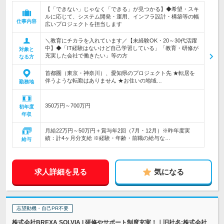
【「できない」じゃなく「できる」が見つかる】◆希望・スキ
ルに応じて、システム開発・運用、インフラ設計・構築等の幅
仕事内容
広いプロジェクトを担当します
＼教育にチカラを入れています／【未経験OK・20～30代活躍
中】◆「IT経験はないけど自己学習している」「教育・研修が
対象と
充実した会社で働きたい」等の方
なる方
首都圏（東京・神奈川）、愛知県のプロジェクト先 ★転居を
伴うような転勤はありません ★お住いの地域…
勤務地
350万円～700万円
初年度
年収
月給22万円～50万円＋賞与年2回（7月・12月）※昨年度実
績：計4ヶ月分支給 ※経験・年齢・前職の給与な…
給与
求人詳細を見る
気になる
志望動機・自己PR不要
株式会社BREXA SOLVIA | 研修やサポート制度充実！｜旧社名:株式会社