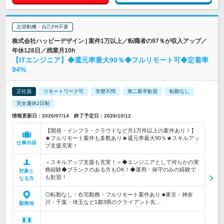
志望動機・自己PR不要
株式会社ハッピーデザイン | 案件1万以上／転職者の97％が収入アップ／
年休128日／残業月10h
【ITエンジニア】◆還元率最大90％◆フルリモート可◆定着率
94%
正社員
リモートワーク可
学歴不問
第二新卒歓迎
転勤なし
完全週休2日制
情報更新日：2026/07/14 終了予定日：2026/10/12
【開発・インフラ・クラウドなど月1万件以上の案件あり！】
★フルリモート案件も多数あり★還元率最大90％★スキルアッ
仕事内容
プ支援充実！
＜スキルアップ支援も充実！＞◆エンジニアとして何らかの実
務経験◆ブランクのある方もOK！◆運用・保守のみの経験で
対象と
も歓迎！
なる方
◎転勤なし・在宅勤務・フルリモート案件あり ■東京・神奈
川・千葉・埼玉など1都3県のクライアント先…
勤務地