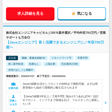
求人詳細を見る
気になる
株式会社エンジニアキャピタル | 100％案件選択／平均年収704万円／営業
サポートも万全◎
【Javaエンジニア】長く活躍できるエンジニアに／年収700万
超へ
正社員
職種・業種未経験OK
リモートワーク可
学歴不問
第二新卒歓迎
転勤なし
上場企業
完全週休2日制
女性のおしごと掲載中
情報更新日：2026/07/27 終了予定日：2026/09/24
Javaの経験を活かしフロントやAWSまで挑戦可能。まずは得
意領域から始めて段階的に幅を広げられます
仕事内容
【Javaの経験1年以上／工程不問】強みが1つあればOK！設計
やフロント、インフラまで領域を広げ、フルスタックに成長し
対象と
たい方
なる方