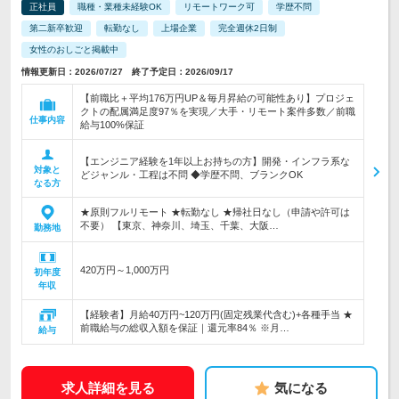
正社員
職種・業種未経験OK
リモートワーク可
学歴不問
第二新卒歓迎
転勤なし
上場企業
完全週休2日制
女性のおしごと掲載中
情報更新日：2026/07/27 終了予定日：2026/09/17
【前職比＋平均176万円UP＆毎月昇給の可能性あり】プロジェ
クトの配属満足度97％を実現／大手・リモート案件多数／前職
仕事内容
給与100%保証
【エンジニア経験を1年以上お持ちの方】開発・インフラ系な
対象と
どジャンル・工程は不問 ◆学歴不問、ブランクOK
なる方
★原則フルリモート ★転勤なし ★帰社日なし（申請や許可は
不要） 【東京、神奈川、埼玉、千葉、大阪…
勤務地
420万円～1,000万円
初年度
年収
【経験者】月給40万円~120万円(固定残業代含む)+各種手当 ★
前職給与の総収入額を保証｜還元率84％ ※月…
給与
求人詳細を見る
気になる