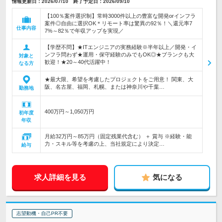
情報更新日：2026/07/10 終了予定日：2026/09/10
【100％案件選択制】常時3000件以上の豊富な開発orインフラ
案件◎自由に選択OK＊リモート率は驚異の92％！＼還元率7
仕事内容
7%～82％で年収アップを実現／
【学歴不問】★ITエンジニアの実務経験※半年以上／開発・イ
ンフラ問わず★運用・保守経験のみでもOK◎★ブランクも大
対象と
歓迎！★20～40代活躍中！
なる方
★最大限、希望を考慮したプロジェクトをご用意！ 関東、大
阪、名古屋、福岡、札幌、または神奈川や千葉…
勤務地
400万円～1,050万円
初年度
年収
月給32万円～85万円（固定残業代含む） ＋ 賞与 ※経験・能
力・スキル等を考慮の上、当社規定により決定…
給与
求人詳細を見る
気になる
志望動機・自己PR不要