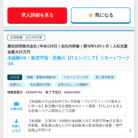
求人詳細を見る
気になる
志望動機・自己PR不要
菱友技研株式会社 | 年休128日｜自社内研修｜賞与年5.65ヶ月｜入社支援
金最大25万円
未経験OK！航空宇宙・防衛の【ITエンジニア】リモートワーク
OK
正社員
職種・業種未経験OK
リモートワーク可
第二新卒歓迎
転勤なし
完全週休2日制
女性のおしごと掲載中
情報更新日：2026/07/31 終了予定日：2026/10/01
【未経験の方は自社内で3ヶ月研修！プログラミングの基本か
ら学べる】航空機の安全運航やロケット開発・打ち上げを支え
仕事内容
る各種システム開発などで活躍
【未経験・文系OK！約8割が未経験入社】学歴不問★元文系の
営業職、製造業出身などのIT未経験者の育成実績が多数！専門
対象と
知識は不問です
なる方