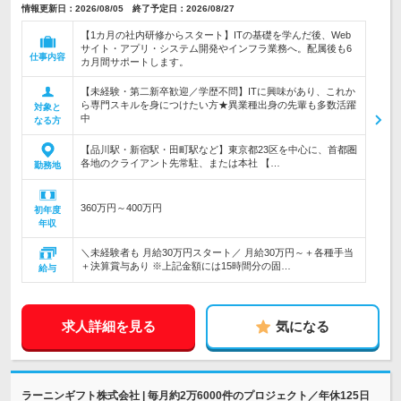
情報更新日：2026/08/05 終了予定日：2026/08/27
【1カ月の社内研修からスタート】ITの基礎を学んだ後、Web
サイト・アプリ・システム開発やインフラ業務へ。配属後も6
仕事内容
カ月間サポートします。
【未経験・第二新卒歓迎／学歴不問】ITに興味があり、これか
ら専門スキルを身につけたい方★異業種出身の先輩も多数活躍
対象と
中
なる方
【品川駅・新宿駅・田町駅など】東京都23区を中心に、首都圏
各地のクライアント先常駐、または本社 【…
勤務地
360万円～400万円
初年度
年収
＼未経験者も 月給30万円スタート／ 月給30万円～＋各種手当
＋決算賞与あり ※上記金額には15時間分の固…
給与
求人詳細を見る
気になる
ラーニンギフト株式会社 | 毎月約2万6000件のプロジェクト／年休125日