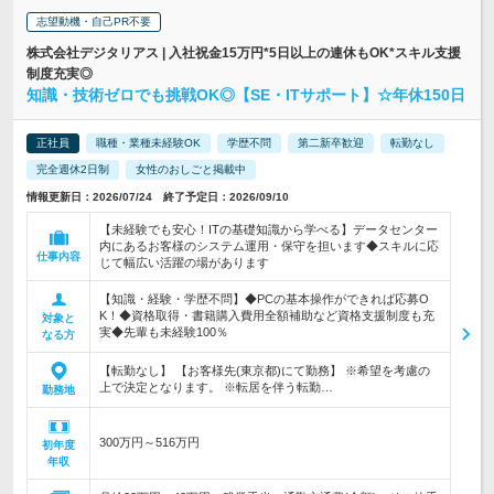
志望動機・自己PR不要
株式会社デジタリアス | 入社祝金15万円*5日以上の連休もOK*スキル支援
制度充実◎
知識・技術ゼロでも挑戦OK◎【SE・ITサポート】☆年休150日
正社員
職種・業種未経験OK
学歴不問
第二新卒歓迎
転勤なし
完全週休2日制
女性のおしごと掲載中
情報更新日：2026/07/24 終了予定日：2026/09/10
【未経験でも安心！ITの基礎知識から学べる】データセンター
内にあるお客様のシステム運用・保守を担います◆スキルに応
仕事内容
じて幅広い活躍の場があります
【知識・経験・学歴不問】◆PCの基本操作ができれば応募O
K！◆資格取得・書籍購入費用全額補助など資格支援制度も充
対象と
実◆先輩も未経験100％
なる方
【転勤なし】 【お客様先(東京都)にて勤務】 ※希望を考慮の
上で決定となります。 ※転居を伴う転勤…
勤務地
300万円～516万円
初年度
年収