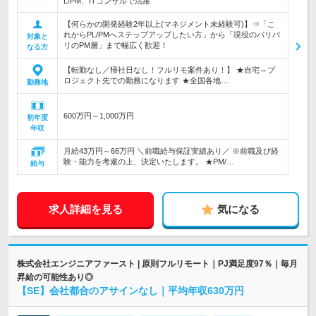
L/PM、ITコンサルで活躍
【何らかの開発経験2年以上(マネジメント未経験可)】⇒「こ
れからPL/PMへステップアップしたい方」から「現役のバリバ
対象と
リのPM層」まで幅広く歓迎！
なる方
【転勤なし／帰社日なし！フルリモ案件あり！】 ★自宅⇔プ
ロジェクト先での勤務になります ★全国各地…
勤務地
600万円～1,000万円
初年度
年収
月給43万円～66万円 ＼前職給与保証実績あり／ ※前職及び経
験・能力を考慮の上、決定いたします。 ★PM/…
給与
求人詳細を見る
気になる
株式会社エンジニアファースト | 原則フルリモート｜PJ満足度97％｜毎月
昇給の可能性あり◎
【SE】会社都合のアサインなし｜平均年収630万円