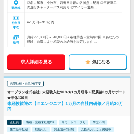
◎名古屋市、小牧市、西春日井郡の各拠点に配属 ◎三菱重工
の直行チャーターバス利用可 ◎マイカー通勤…
勤務地
425万円～910万円
初年度
年収
月給251,000円～510,000円＋各種手当＋賞与年2回 ※あなたの
経験、前職により相談の上給与を決定します …
給与
求人詳細を見る
気になる
志望動機・自己PR不要
オープラン株式会社 | 未経験入社90％★1カ月研修＋配属後6カ月サポート
★年休130日
未経験歓迎の【ITエンジニア】1カ月の自社内研修／月給30万
円
正社員
職種・業種未経験OK
リモートワーク可
学歴不問
第二新卒歓迎
転勤なし
完全週休2日制
女性のおしごと掲載中