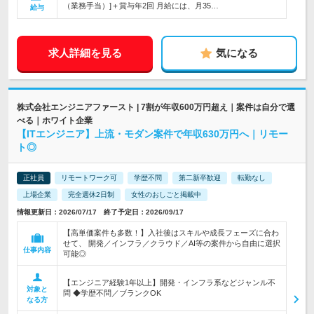
（業務手当）]＋賞与年2回 月給には、月35…
給与
求人詳細を見る
気になる
株式会社エンジニアファースト | 7割が年収600万円超え｜案件は自分で選
べる｜ホワイト企業
【ITエンジニア】上流・モダン案件で年収630万円へ｜リモー
ト◎
正社員
リモートワーク可
学歴不問
第二新卒歓迎
転勤なし
上場企業
完全週休2日制
女性のおしごと掲載中
情報更新日：2026/07/17 終了予定日：2026/09/17
【高単価案件も多数！】入社後はスキルや成長フェーズに合わ
せて、 開発／インフラ／クラウド／AI等の案件から自由に選択
仕事内容
可能◎
【エンジニア経験1年以上】開発・インフラ系などジャンル不
対象と
問 ◆学歴不問／ブランクOK
なる方