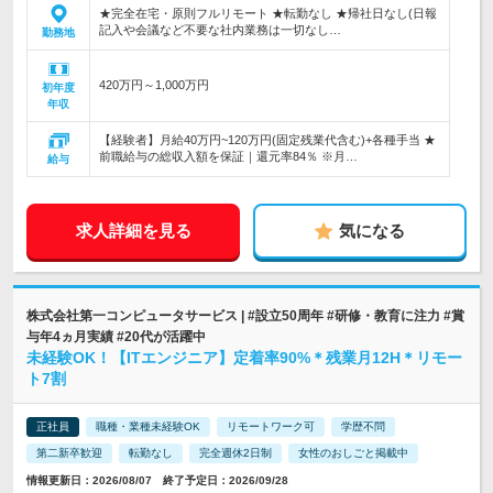
★完全在宅・原則フルリモート ★転勤なし ★帰社日なし(日報
記入や会議など不要な社内業務は一切なし…
勤務地
420万円～1,000万円
初年度
年収
【経験者】月給40万円~120万円(固定残業代含む)+各種手当 ★
前職給与の総収入額を保証｜還元率84％ ※月…
給与
求人詳細を見る
気になる
株式会社第一コンピュータサービス | #設立50周年 #研修・教育に注力 #賞
与年4ヵ月実績 #20代が活躍中
未経験OK！【ITエンジニア】定着率90%＊残業月12H＊リモー
ト7割
正社員
職種・業種未経験OK
リモートワーク可
学歴不問
第二新卒歓迎
転勤なし
完全週休2日制
女性のおしごと掲載中
情報更新日：2026/08/07 終了予定日：2026/09/28