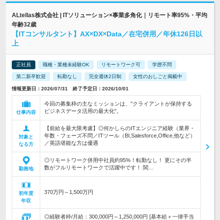
ALtellas株式会社 | ITソリューション×事業多角化｜リモート率95%・平均
年齢32歳
【ITコンサルタント】AX×DX×Data／在宅併用／年休126日以
上
正社員
職種・業種未経験OK
リモートワーク可
学歴不問
第二新卒歓迎
転勤なし
完全週休2日制
女性のおしごと掲載中
情報更新日：2026/07/31 終了予定日：2026/10/01
今回の募集枠の主なミッションは、"クライアントが保持する
ビジネスデータ活用の最大化"。
仕事内容
【前給を最大限考慮】◎何かしらのITエンジニア経験（業界・
年数・フェーズ不問／ITツール（BI,Salesforce,Office,他など）
対象と
／英語堪能な方は優遇
なる方
◎リモートワーク併用中社員約95%！転勤なし！ 更にその半
数がフルリモートワークで活躍中です！ 関…
勤務地
370万円～1,500万円
初年度
年収
◎経験者枠/月給：300,000円～1,250,000円 [基本給＋一律手当