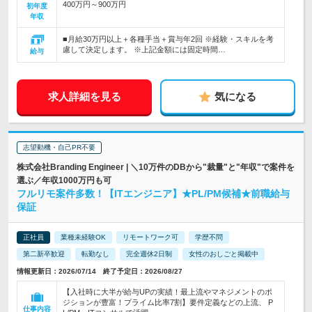
400万円～900万円
初年度
年収
■月給30万円以上＋各種手当＋賞与年2回 ※経験・スキルを考
慮して決定します。 ※上記金額には固定時間…
給与
求人詳細を見る
気になる
志望動機・自己PR不要
株式会社Branding Engineer | ＼10万件のDBから"裁量"と"年収"で案件を
選ぶ／年収1000万円も可
フルリモ案件多数！【ITエンジニア】★PL/PM候補★前職給与
保証
正社員
業種未経験OK
リモートワーク可
学歴不問
第二新卒歓迎
転勤なし
完全週休2日制
女性のおしごと掲載中
情報更新日：2026/07/14 終了予定日：2026/08/27
【入社時に大半が給与UPの実績！最上流やマネジメントのポ
ジションが豊富！プライム比率7割】要件定義などの上流、 P
仕事内容