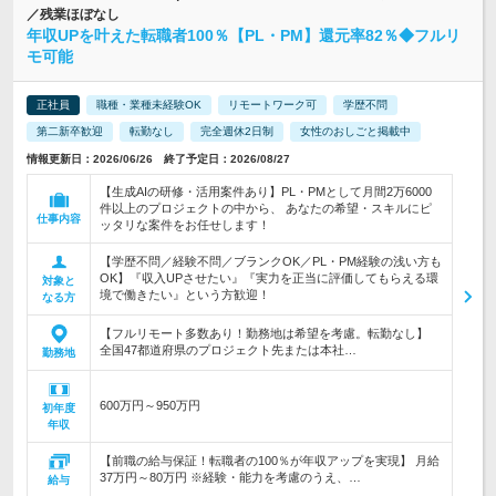
／残業ほぼなし
年収UPを叶えた転職者100％【PL・PM】還元率82％◆フルリ
モ可能
正社員
職種・業種未経験OK
リモートワーク可
学歴不問
第二新卒歓迎
転勤なし
完全週休2日制
女性のおしごと掲載中
情報更新日：2026/06/26 終了予定日：2026/08/27
【生成AIの研修・活用案件あり】PL・PMとして月間2万6000
件以上のプロジェクトの中から、 あなたの希望・スキルにピ
仕事内容
ッタリな案件をお任せします！
【学歴不問／経験不問／ブランクOK／PL・PM経験の浅い方も
OK】『収入UPさせたい』『実力を正当に評価してもらえる環
対象と
境で働きたい』という方歓迎！
なる方
【フルリモート多数あり！勤務地は希望を考慮。転勤なし】
全国47都道府県のプロジェクト先または本社…
勤務地
600万円～950万円
初年度
年収
【前職の給与保証！転職者の100％が年収アップを実現】 月給
37万円～80万円 ※経験・能力を考慮のうえ、…
給与