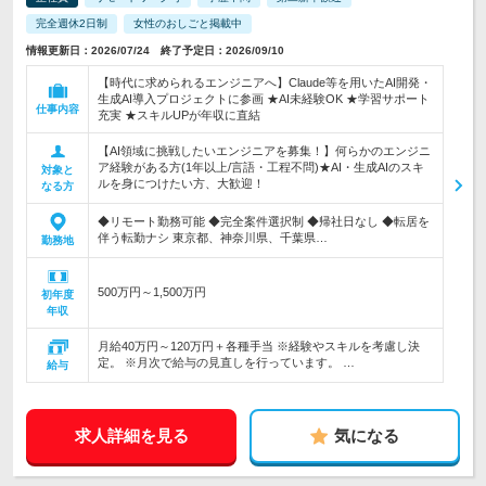
完全週休2日制
女性のおしごと掲載中
情報更新日：2026/07/24 終了予定日：2026/09/10
【時代に求められるエンジニアへ】Claude等を用いたAI開発・
生成AI導入プロジェクトに参画 ★AI未経験OK ★学習サポート
仕事内容
充実 ★スキルUPが年収に直結
【AI領域に挑戦したいエンジニアを募集！】何らかのエンジニ
ア経験がある方(1年以上/言語・工程不問)★AI・生成AIのスキ
対象と
ルを身につけたい方、大歓迎！
なる方
◆リモート勤務可能 ◆完全案件選択制 ◆帰社日なし ◆転居を
伴う転勤ナシ 東京都、神奈川県、千葉県…
勤務地
500万円～1,500万円
初年度
年収
月給40万円～120万円＋各種手当 ※経験やスキルを考慮し決
定。 ※月次で給与の見直しを行っています。 …
給与
求人詳細を見る
気になる