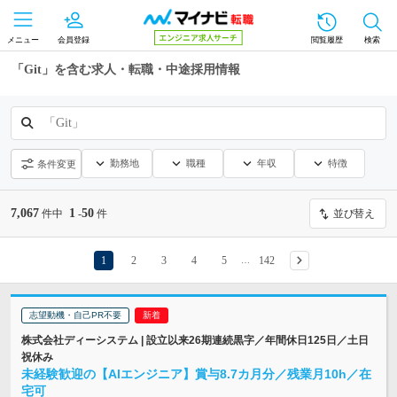
メニュー
会員登録
閲覧履歴
検索
「Git」を含む求人・転職・中途採用情報
「Git」
勤務地
職種
年収
特徴
条件変更
7,067
1
50
件中
-
件
並び替え
1
2
3
4
5
142
…
志望動機・自己PR不要
株式会社ディーシステム | 設立以来26期連続黒字／年間休日125日／土日
祝休み
未経験歓迎の【AIエンジニア】賞与8.7カ月分／残業月10h／在
宅可