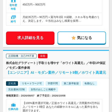
450万円～900万円
初年度
年収
月給35万円～90万円＋賞与年2回 ※経験、スキル等を考慮のう
え、決定します。 ※当社はみなし残業を採用…
給与
求人詳細を見る
気になる
志望動機・自己PR不要
株式会社グラディート | 手取りを増やす「ホワイト高還元」／年収UP保証
／モダン案件参画
【エンジニア】AI・モダン案件／リモート9割／ホワイト高還元
正社員
リモートワーク可
学歴不問
第二新卒歓迎
転勤なし
完全週休2日制
女性のおしごと掲載中
情報更新日：2026/08/07 終了予定日：2026/10/08
【100%案件選択可能／正規ホワイト高還元／月間案件4万件以
上／リモート9割】あなたの経験やスキルにあった案件を自ら
仕事内容
選択できます。