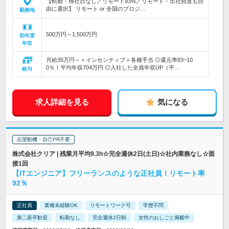
【転勤・帰社日なし／リモート93%／リモート・出社頻度も自
由に選択】 リモート or 全国のプロジ…
勤務地
500万円～1,500万円
初年度
年収
月給35万円～＋インセンティブ＋各種手当 ◎還元率83~10
0％！平均年収704万円 ◎入社した全員年収UP（平…
給与
求人詳細を見る
気になる
志望動機・自己PR不要
株式会社クリア | 残業月平均9.3h☆完全週休2日(土日)☆社内業務なし☆面
接1回
【ITエンジニア】フリーランスのような正社員！リモート率
92％
正社員
業種未経験OK
リモートワーク可
学歴不問
第二新卒歓迎
転勤なし
完全週休2日制
女性のおしごと掲載中