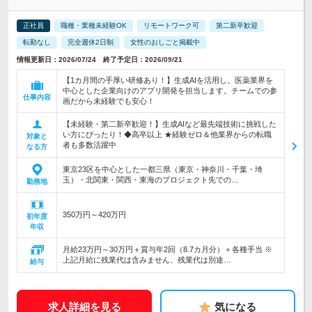
正社員
職種・業種未経験OK
リモートワーク可
第二新卒歓迎
転勤なし
完全週休2日制
女性のおしごと掲載中
情報更新日：2026/07/24 終了予定日：2026/09/21
【1カ月間の手厚い研修あり！】生成AIを活用し、医薬業界を
中心とした企業向けのアプリ開発を担当します。チームでの参
仕事内容
画だから未経験でも安心！
【未経験・第二新卒歓迎！】生成AIなど最先端技術に挑戦した
い方にぴったり！◆高卒以上 ★経験ゼロ＆他業界からの転職
対象と
者も多数活躍中
なる方
東京23区を中心とした一都三県（東京・神奈川・千葉・埼
玉）・北関東・関西・東海のプロジェクト先での…
勤務地
350万円～420万円
初年度
年収
月給23万円～30万円＋賞与年2回（8.7カ月分）＋各種手当 ※
上記月給に残業代は含みません、残業代は別途…
給与
求人詳細を見る
気になる