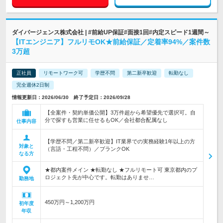
ダイバージェンス株式会社 | #前給UP保証#面接1回#内定スピード1週間～
【ITエンジニア】フルリモOK★前給保証／定着率94%／案件数
3万超
正社員
リモートワーク可
学歴不問
第二新卒歓迎
転勤なし
完全週休2日制
情報更新日：2026/06/30 終了予定日：2026/09/28
【全案件・契約単価公開】3万件超から希望優先で選択可。自
分で探すも営業に任せるもOK／会社都合配属なし
仕事内容
【学歴不問／第二新卒歓迎】IT業界での実務経験1年以上の方
対象と
（言語・工程不問）／ブランクOK
なる方
★都内案件メイン ★転勤なし ★フルリモート可 東京都内のプ
ロジェクト先が中心です。転勤はありませ…
勤務地
450万円～1,200万円
初年度
年収