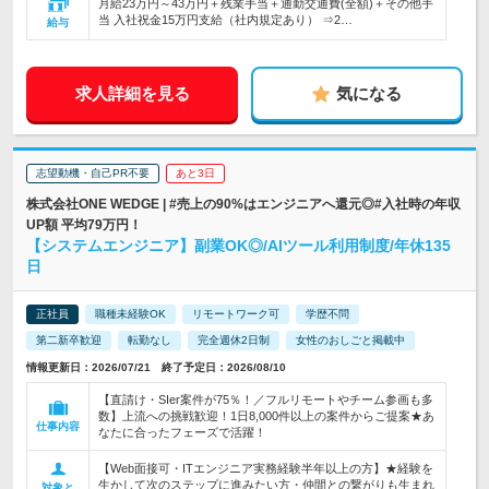
月給23万円～43万円＋残業手当＋通勤交通費(全額)＋その他手
当 入社祝金15万円支給（社内規定あり） ⇒2…
給与
求人詳細を見る
気になる
志望動機・自己PR不要
あと3日
株式会社ONE WEDGE | #売上の90%はエンジニアへ還元◎#入社時の年収
UP額 平均79万円！
【システムエンジニア】副業OK◎/AIツール利用制度/年休135
日
正社員
職種未経験OK
リモートワーク可
学歴不問
第二新卒歓迎
転勤なし
完全週休2日制
女性のおしごと掲載中
情報更新日：2026/07/21 終了予定日：2026/08/10
【直請け・SIer案件が75％！／フルリモートやチーム参画も多
数】上流への挑戦歓迎！1日8,000件以上の案件からご提案★あ
仕事内容
なたに合ったフェーズで活躍！
【Web面接可・ITエンジニア実務経験半年以上の方】★経験を
生かして次のステップに進みたい方・仲間との繋がりも生まれ
対象と