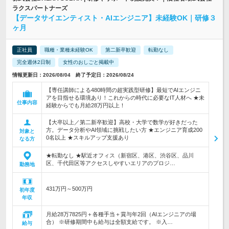
ラクスパートナーズ
【データサイエンティスト・AIエンジニア】未経験OK｜研修３
ヶ月
正社員
職種・業種未経験OK
第二新卒歓迎
転勤なし
完全週休2日制
女性のおしごと掲載中
情報更新日：2026/08/04 終了予定日：2026/08/24
【専任講師による480時間の超実践型研修】最短でAIエンジニ
アを目指せる環境あり！これからの時代に必要なIT人材へ ★未
仕事内容
経験からでも月給28万円以上！
【大卒以上／第二新卒歓迎】高校・大学で数学が好きだった
方。データ分析やAI領域に挑戦したい方 ★エンジニア育成200
対象と
0名以上 ★スキルアップ支援あり
なる方
★転勤なし ★駅近オフィス（新宿区、港区、渋谷区、品川
区、千代田区等アクセスしやすいエリアのプロジ…
勤務地
431万円～500万円
初年度
年収
月給28万7825円＋各種手当＋賞与年2回（AIエンジニアの場
合） ※研修期間中も給与は全額支給です。 ※入…
給与