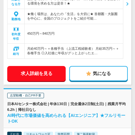
る環境を求める方は是非！★
なる方
★働く場所は、あなたの「生活」を大切に★ 首都圏・大阪圏
を中心に、全国のプロジェクトをご紹介可能…
勤務地
450万円～840万円
初年度
年収
月給40万円～＋各種手当 （上流工程経験者） 月給35万円～＋
各種手当 ◎入社後に年収がグッと上がったエ…
給与
求人詳細を見る
気になる
志望動機・自己PR不要
日本AIセンター株式会社 | 年休130日｜完全週休2日制(土日)｜残業月平均
6.2h｜帰社日なし
AI時代に市場価値を高められる【AIエンジニア】★フルリモー
トOK
正社員
リモートワーク可
学歴不問
第二新卒歓迎