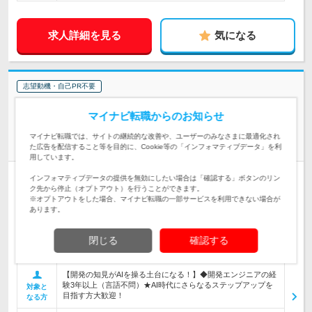
求人詳細を見る
気になる
志望動機・自己PR不要
アークシステム株式会社 | ＊年休最大140日(有休取得推奨日12日＋年休
マイナビ転職からのお知らせ
128日)＊副業OK
その開発経験、AIで次のステージへ【ITエンジニア（経験
マイナビ転職では、サイトの継続的な改善や、ユーザーのみなさまに最適化され
者）】
た広告を配信すること等を目的に、Cookie等の「インフォマティブデータ」を利
用しています。
正社員
リモートワーク可
学歴不問
第二新卒歓迎
転勤なし
インフォマティブデータの提供を無効にしたい場合は「確認する」ボタンのリン
ク先から停止（オプトアウト）を行うことができます。
完全週休2日制
女性のおしごと掲載中
※オプトアウトをした場合、マイナビ転職の一部サービスを利用できない場合が
あります。
情報更新日：2026/06/26 終了予定日：2026/08/27
【大手直取引の案件がメイン】★AI/クラウド/モダン開発など
閉じる
確認する
最先端案件が豊富★PL/PM人材育成PJ始動★AIを活用したVibe
仕事内容
Codingの実践・標準化を推進中
【開発の知見がAIを操る土台になる！】◆開発エンジニアの経
験3年以上（言語不問）★AI時代にさらなるステップアップを
対象と
目指す方大歓迎！
なる方