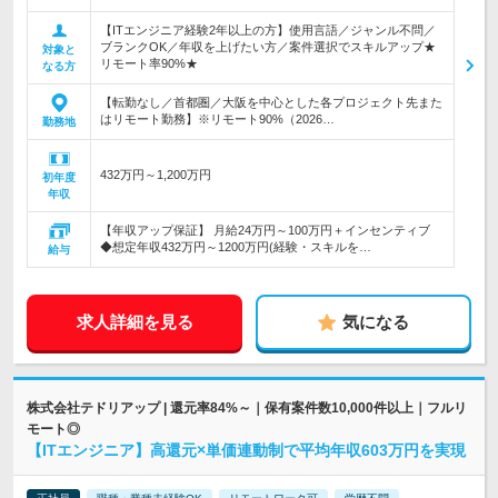
【ITエンジニア経験2年以上の方】使用言語／ジャンル不問／
ブランクOK／年収を上げたい方／案件選択でスキルアップ★
対象と
リモート率90%★
なる方
【転勤なし／首都圏／大阪を中心とした各プロジェクト先また
はリモート勤務】※リモート90%（2026…
勤務地
432万円～1,200万円
初年度
年収
【年収アップ保証】 月給24万円～100万円＋インセンティブ
◆想定年収432万円～1200万円(経験・スキルを…
給与
求人詳細を見る
気になる
株式会社テドリアップ | 還元率84%～｜保有案件数10,000件以上｜フルリ
モート◎
【ITエンジニア】高還元×単価連動制で平均年収603万円を実現