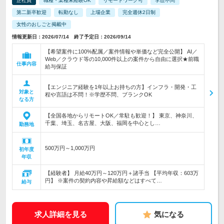
正社員
職種・業種未経験OK
リモートワーク可
学歴不問
第二新卒歓迎
転勤なし
上場企業
完全週休2日制
女性のおしごと掲載中
情報更新日：2026/07/14 終了予定日：2026/09/14
【希望案件に100%配属／案件情報や単価など完全公開】 AI／
Web／クラウド等の10,000件以上の案件から自由に選択★前職
仕事内容
給与保証
【エンジニア経験を1年以上お持ちの方】インフラ・開発・工
対象と
程や言語は不問！※学歴不問、ブランクOK
なる方
【全国各地からリモートOK／常駐も歓迎！】 東京、神奈川、
千葉、埼玉、名古屋、大阪、福岡を中心とし…
勤務地
500万円～1,000万円
初年度
年収
【経験者】 月給40万円～120万円＋諸手当 【平均年収：603万
円】 ※案件の契約内容や昇給額などはすべて…
給与
求人詳細を見る
気になる