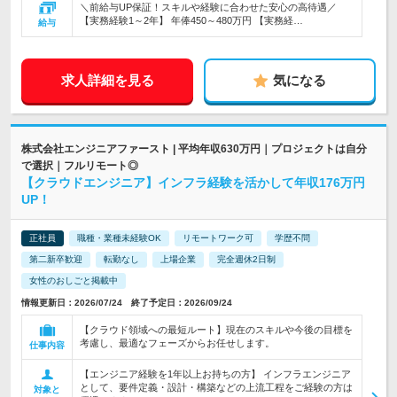
＼前給与UP保証！スキルや経験に合わせた安心の高待遇／
【実務経験1～2年】 年俸450～480万円 【実務経…
給与
求人詳細を見る
気になる
株式会社エンジニアファースト | 平均年収630万円｜プロジェクトは自分
で選択｜フルリモート◎
【クラウドエンジニア】インフラ経験を活かして年収176万円
UP！
正社員
職種・業種未経験OK
リモートワーク可
学歴不問
第二新卒歓迎
転勤なし
上場企業
完全週休2日制
女性のおしごと掲載中
情報更新日：2026/07/24 終了予定日：2026/09/24
【クラウド領域への最短ルート】現在のスキルや今後の目標を
考慮し、最適なフェーズからお任せします。
仕事内容
【エンジニア経験を1年以上お持ちの方】 インフラエンジニア
として、要件定義・設計・構築などの上流工程をご経験の方は
対象と