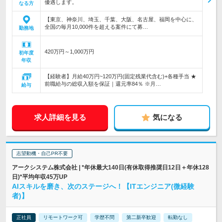
優遇します。
なる方
【東京、神奈川、埼玉、千葉、大阪、名古屋、福岡を中心に、
全国の毎月10,000件を超える案件にて募…
勤務地
420万円～1,000万円
初年度
年収
【経験者】月給40万円~120万円(固定残業代含む)+各種手当 ★
前職給与の総収入額を保証｜還元率84％ ※月…
給与
求人詳細を見る
気になる
志望動機・自己PR不要
アークシステム株式会社 | *年休最大140日(有休取得推奨日12日＋年休128
日)*平均年収45万UP
AIスキルを磨き、次のステージへ！【ITエンジニア(微経験
者)】
正社員
リモートワーク可
学歴不問
第二新卒歓迎
転勤なし