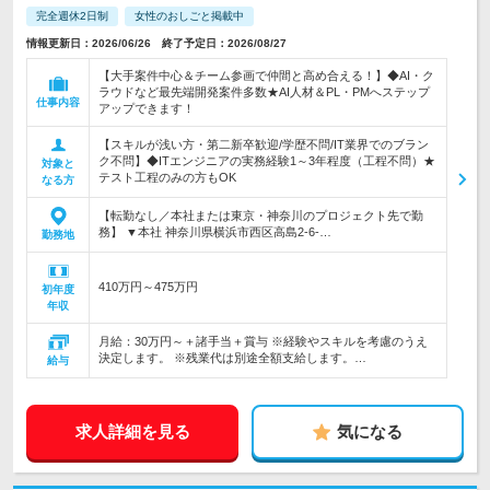
完全週休2日制
女性のおしごと掲載中
情報更新日：2026/06/26 終了予定日：2026/08/27
【大手案件中心＆チーム参画で仲間と高め合える！】◆AI・ク
ラウドなど最先端開発案件多数★AI人材＆PL・PMへステップ
仕事内容
アップできます！
【スキルが浅い方・第二新卒歓迎/学歴不問/IT業界でのブラン
ク不問】◆ITエンジニアの実務経験1～3年程度（工程不問）★
対象と
テスト工程のみの方もOK
なる方
【転勤なし／本社または東京・神奈川のプロジェクト先で勤
務】 ▼本社 神奈川県横浜市西区高島2-6-…
勤務地
410万円～475万円
初年度
年収
月給：30万円～＋諸手当＋賞与 ※経験やスキルを考慮のうえ
決定します。 ※残業代は別途全額支給します。…
給与
求人詳細を見る
気になる