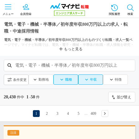
メニュー
会員登録
閲覧履歴
検索
電気・電子・機械・半導体／初年度年収800万円以上の求人・転
職・中途採用情報
電気・電子・機械・半導体／初年度年収800万円以上のものづくり転職・求人一覧ペ
ージです。マイナビ転職では、電気・電子・機械・半導体の転職・求人情報を研究・
もっと見る
開発・特許、回路・システム・半導体設計・光学関連、制御設計などの条件からも探
せます。
電気・電子・機械・半導体／初年度年収800万円以上
勤務地
職種
年収
特徴
条件変更
20,430
1
50
件中
-
件
並び替え
1
2
3
4
5
409
…