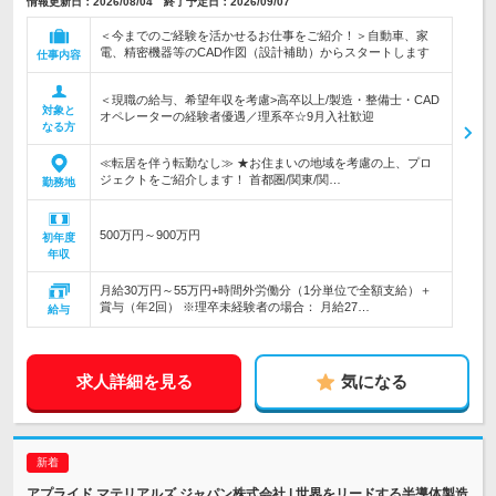
情報更新日：2026/08/04 終了予定日：2026/09/07
＜今までのご経験を活かせるお仕事をご紹介！＞自動車、家
電、精密機器等のCAD作図（設計補助）からスタートします
仕事内容
＜現職の給与、希望年収を考慮>高卒以上/製造・整備士・CAD
対象と
オペレーターの経験者優遇／理系卒☆9月入社歓迎
なる方
≪転居を伴う転勤なし≫ ★お住まいの地域を考慮の上、プロ
ジェクトをご紹介します！ 首都圏/関東/関…
勤務地
500万円～900万円
初年度
年収
月給30万円～55万円+時間外労働分（1分単位で全額支給）＋
賞与（年2回） ※理卒未経験者の場合： 月給27…
給与
求人詳細を見る
気になる
アプライド マテリアルズ ジャパン株式会社 | 世界をリードする半導体製造