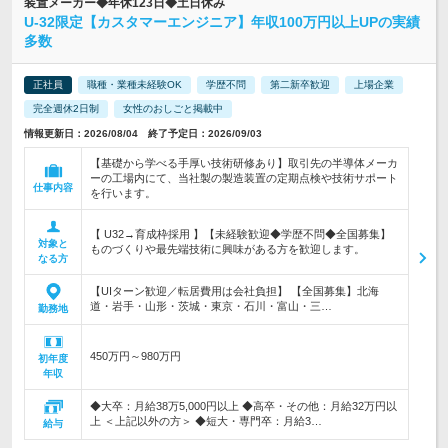
装置メーカー◆年休123日◆土日休み
U-32限定【カスタマーエンジニア】年収100万円以上UPの実績
多数
正社員
職種・業種未経験OK
学歴不問
第二新卒歓迎
上場企業
完全週休2日制
女性のおしごと掲載中
情報更新日：2026/08/04 終了予定日：2026/09/03
【基礎から学べる手厚い技術研修あり】取引先の半導体メーカ
ーの工場内にて、当社製の製造装置の定期点検や技術サポート
仕事内容
を行います。
【 U32→育成枠採用 】【未経験歓迎◆学歴不問◆全国募集】
対象と
ものづくりや最先端技術に興味がある方を歓迎します。
なる方
【UIターン歓迎／転居費用は会社負担】 【全国募集】北海
道・岩手・山形・茨城・東京・石川・富山・三…
勤務地
450万円～980万円
初年度
年収
◆大卒：月給38万5,000円以上 ◆高卒・その他：月給32万円以
上 ＜上記以外の方＞ ◆短大・専門卒：月給3…
給与