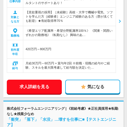
仕事内容
ルタントのサポートあり！
【意欲重視の採用】［未経験］高校・大学で機械や電気、ソフ
トを学んだ方［経験者］エンジニア経験のある方（歴が浅くて
対象と
も歓迎）★有給取得率70％
なる方
《希望エリア配属率・希望分野配属率100％》 《関東・関西い
ずれかの勤務地》《転勤なし》 興味のあ…
勤務地
420万円～800万円
初年度
年収
月給30万円～60万円 + 賞与年2回 ※前職・現職の給与やご経
験、スキルを最大限考慮して給与額を決定いた…
給与
求人詳細を見る
気になる
株式会社フォーラムエンジニアリング | 《前給考慮》★正社員採用★転勤
なし★残業少なめ
「衝突」「落下」「水没」…壊すを仕事に■【テストエンジニ
ア】