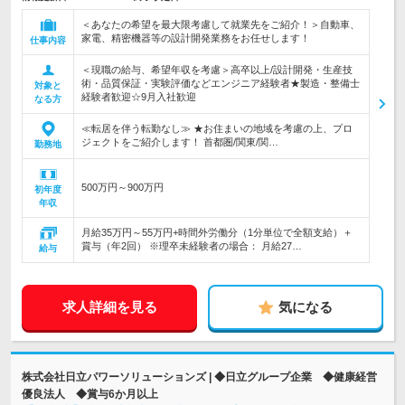
＜あなたの希望を最大限考慮して就業先をご紹介！＞自動車、
家電、精密機器等の設計開発業務をお任せします！
仕事内容
＜現職の給与、希望年収を考慮＞高卒以上/設計開発・生産技
術・品質保証・実験評価などエンジニア経験者★製造・整備士
対象と
経験者歓迎☆9月入社歓迎
なる方
≪転居を伴う転勤なし≫ ★お住まいの地域を考慮の上、プロ
ジェクトをご紹介します！ 首都圏/関東/関…
勤務地
500万円～900万円
初年度
年収
月給35万円～55万円+時間外労働分（1分単位で全額支給）＋
賞与（年2回） ※理卒未経験者の場合： 月給27…
給与
求人詳細を見る
気になる
株式会社日立パワーソリューションズ | ◆日立グループ企業 ◆健康経営
優良法人 ◆賞与6か月以上