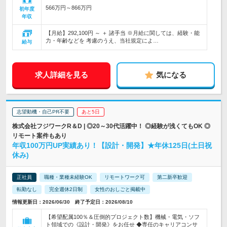
566万円～866万円
初年度
年収
【月給】292,100円 ～ ＋ 諸手当 ※月給に関しては、経験・能
力・年齢などを 考慮のうえ、当社規定によ…
給与
求人詳細を見る
気になる
志望動機・自己PR不要
あと5日
株式会社フジワークR＆D | ◎20～30代活躍中！ ◎経験が浅くてもOK ◎
リモート案件もあり
年収100万円UP実績あり！【設計・開発】★年休125日(土日祝
休み)
正社員
職種・業種未経験OK
リモートワーク可
第二新卒歓迎
転勤なし
完全週休2日制
女性のおしごと掲載中
情報更新日：2026/06/30 終了予定日：2026/08/10
【希望配属100％＆圧倒的プロジェクト数】機械・電気・ソフ
ト領域での《設計・開発》をお任せ ◆専任のキャリアコンサ