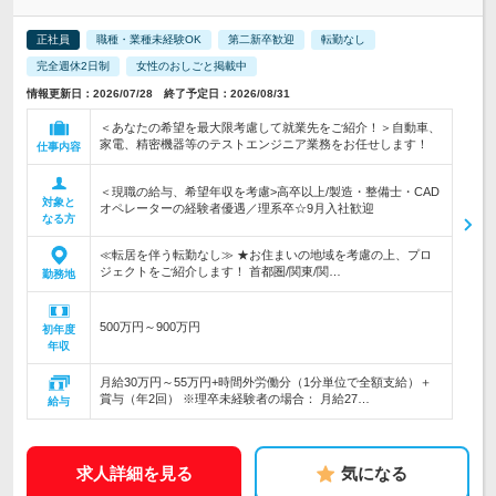
正社員
職種・業種未経験OK
第二新卒歓迎
転勤なし
完全週休2日制
女性のおしごと掲載中
情報更新日：2026/07/28 終了予定日：2026/08/31
＜あなたの希望を最大限考慮して就業先をご紹介！＞自動車、
家電、精密機器等のテストエンジニア業務をお任せします！
仕事内容
＜現職の給与、希望年収を考慮>高卒以上/製造・整備士・CAD
対象と
オペレーターの経験者優遇／理系卒☆9月入社歓迎
なる方
≪転居を伴う転勤なし≫ ★お住まいの地域を考慮の上、プロ
ジェクトをご紹介します！ 首都圏/関東/関…
勤務地
500万円～900万円
初年度
年収
月給30万円～55万円+時間外労働分（1分単位で全額支給）＋
賞与（年2回） ※理卒未経験者の場合： 月給27…
給与
求人詳細を見る
気になる