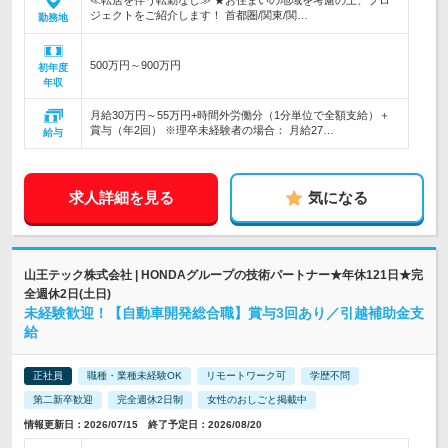
≪転居を伴う転勤なし≫ ★お住まいの地域を考慮の上、プロ
ジェクトをご紹介します！ 首都圏/関東/関…
勤務地
500万円～900万円
初年度
年収
月給30万円～55万円+時間外労働分（1分単位で全額支給）＋
賞与（年2回） ※理卒未経験者の場合： 月給27…
給与
求人詳細を見る
気になる
山王テック株式会社 | HONDAグループの技術パートナー★年休121日★完
全週休2日(土日)
未経験歓迎！【自動車開発総合職】賞与3回あり／引越補助金支
給
正社員
職種・業種未経験OK
リモートワーク可
学歴不問
第二新卒歓迎
完全週休2日制
女性のおしごと掲載中
情報更新日：2026/07/15 終了予定日：2026/08/20