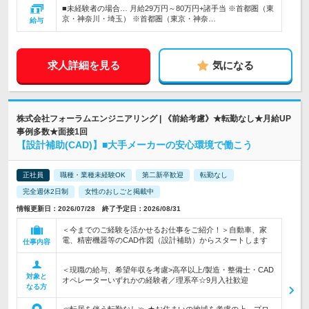
■未経験者の場合… 月給29万円～80万円+諸手当 ※首都圏（東
京・神奈川・埼玉） ※首都圏（東京・神奈…
給与
求人詳細を見る
気になる
株式会社フォーラムエンジニアリング | 《前給考慮》★転勤なし★月給UP
事例多数★面接1回
【設計補助(CAD)】■大手メーカーの安心環境で働こう
正社員
職種・業種未経験OK
第二新卒歓迎
転勤なし
完全週休2日制
女性のおしごと掲載中
情報更新日：2026/07/28 終了予定日：2026/08/31
＜今までのご経験を活かせるお仕事をご紹介！＞自動車、家
電、精密機器等のCAD作図（設計補助）からスタートします
仕事内容
＜現職の給与、希望年収を考慮>高卒以上/製造・整備士・CAD
対象と
オペレーターいずれかの経験者／理系卒☆9月入社歓迎
なる方