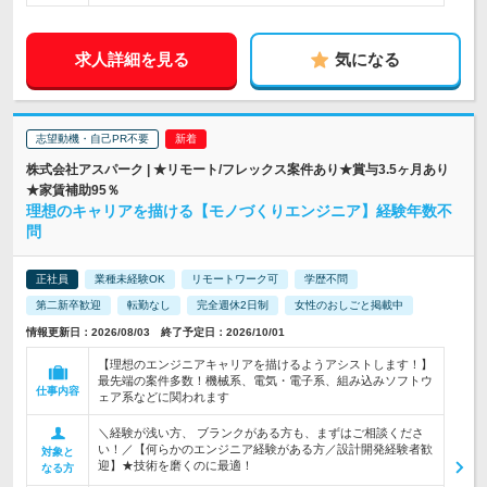
求人詳細を見る
気になる
志望動機・自己PR不要
株式会社アスパーク | ★リモート/フレックス案件あり★賞与3.5ヶ月あり
★家賃補助95％
理想のキャリアを描ける【モノづくりエンジニア】経験年数不
問
正社員
業種未経験OK
リモートワーク可
学歴不問
第二新卒歓迎
転勤なし
完全週休2日制
女性のおしごと掲載中
情報更新日：2026/08/03 終了予定日：2026/10/01
【理想のエンジニアキャリアを描けるようアシストします！】
最先端の案件多数！機械系、電気・電子系、組み込みソフトウ
仕事内容
ェア系などに関われます
＼経験が浅い方、 ブランクがある方も、まずはご相談くださ
い！／【何らかのエンジニア経験がある方／設計開発経験者歓
対象と
迎】★技術を磨くのに最適！
なる方