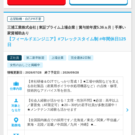
志望動機・自己PR不要
三浦工業株式会社 | 東証プライム上場企業｜賞与前年度5.36ヵ月｜手厚い
家賃補助あり
【フィールドエンジニア】#フレックスタイム制 #年間休日125
日
正社員
第二新卒歓迎
上場企業
完全週休2日制
女性のおしごと掲載中
情報更新日：2026/07/28 終了予定日：2026/09/28
【本社研修＆OJTでしっかり育成！】■工場や病院などを支え
る自社製品（産業用ボイラや水処理機器など）の点検・修理、
仕事内容
技術的なアドバイス等を担当。
【社会人経験が活かせる！文理・性別不問】■必須：高卒以上
／要普免（AT限定可）★20～30代の若手社員が多数活躍中！
対象と
★メンテナンス経験も活かせます
なる方
【全国国内拠点での採用です／北海道／東北／関東／甲信越／
東海・北陸／近畿／中四国／九州・沖縄】 ■…
勤務地