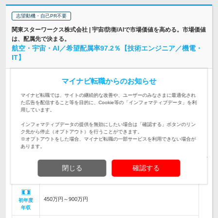
志望動機・自己PR不要
関東スターワークス株式会社 | 宇宙/防衛/AIで市場価値を高める。市場価値
は、配属先で決まる。
航空・宇宙・AI／希望配属率97.2％【技術エンジニア／機電・
IT】
正社員
業種未経験OK
第二新卒歓迎
完全週休2日制
マイナビ転職からのお知らせ
情報更新日：2026/07/31 終了予定日：2026/09/10
マイナビ転職では、サイトの継続的な改善や、ユーザーのみなさまに最適化され
た広告を配信すること等を目的に、Cookie等の「インフォマティブデータ」を利
【市場価値を高める最先端開発】宇宙/防衛/航空/AI/半導体分野
用しています。
の開発PJへ。人工衛星/ロケット/航空機/ドローン等の設計/開
仕事内容
発/評価業務を担当します。
インフォマティブデータの提供を無効にしたい場合は「確認する」ボタンのリン
ク先から停止（オプトアウト）を行うことができます。
【経験者優遇/業界未経験歓迎】 機械/電気電子/ソフトウェア分
※オプトアウトをした場合、マイナビ転職の一部サービスを利用できない場合が
野いずれか1年以上の開発経験をお持ちの方。成長産業で市場
対象と
あります。
価値を高めたい方を歓迎！
なる方
閉じる
確認する
希望勤務地で就業可能！ ★勤務地エリア 東京都、神奈川県、
埼玉県、千葉県、群馬県、茨城県、栃木県の…
勤務地
450万円～900万円
初年度
年収