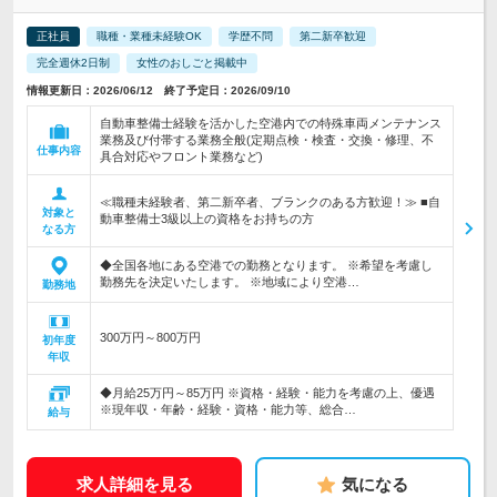
正社員
職種・業種未経験OK
学歴不問
第二新卒歓迎
完全週休2日制
女性のおしごと掲載中
情報更新日：2026/06/12 終了予定日：2026/09/10
自動車整備士経験を活かした空港内での特殊車両メンテナンス
業務及び付帯する業務全般(定期点検・検査・交換・修理、不
仕事内容
具合対応やフロント業務など)
≪職種未経験者、第二新卒者、ブランクのある方歓迎！≫ ■自
対象と
動車整備士3級以上の資格をお持ちの方
なる方
◆全国各地にある空港での勤務となります。 ※希望を考慮し
勤務先を決定いたします。 ※地域により空港…
勤務地
300万円～800万円
初年度
年収
◆月給25万円～85万円 ※資格・経験・能力を考慮の上、優遇
※現年収・年齢・経験・資格・能力等、総合…
給与
求人詳細を見る
気になる