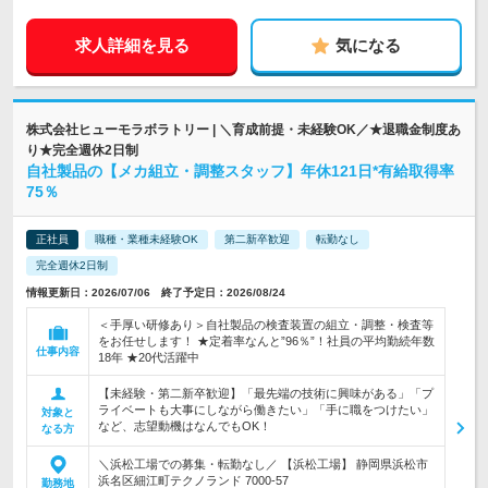
求人詳細を見る
気になる
株式会社ヒューモラボラトリー | ＼育成前提・未経験OK／★退職金制度あ
り★完全週休2日制
自社製品の【メカ組立・調整スタッフ】年休121日*有給取得率
75％
正社員
職種・業種未経験OK
第二新卒歓迎
転勤なし
完全週休2日制
情報更新日：2026/07/06 終了予定日：2026/08/24
＜手厚い研修あり＞自社製品の検査装置の組立・調整・検査等
をお任せします！ ★定着率なんと”96％”！社員の平均勤続年数
仕事内容
18年 ★20代活躍中
【未経験・第二新卒歓迎】「最先端の技術に興味がある」「プ
ライベートも大事にしながら働きたい」「手に職をつけたい」
対象と
など、志望動機はなんでもOK！
なる方
＼浜松工場での募集・転勤なし／ 【浜松工場】 静岡県浜松市
浜名区細江町テクノランド 7000-57
勤務地