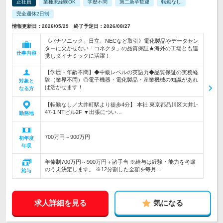
正社員
業種未経験OK
学歴不問
第二新卒歓迎
転勤なし
完全週休2日制
情報更新日：2026/05/29 終了予定日：2026/08/27
《パナソニック、日立、NECなど取引》電化製品やデータセン
ターに欠かせない「コネクタ」の品質保証★海外の工場とも連
仕事内容
携しダイナミックに活躍！
【学歴・年齢不問】◆中級レベルの英語力◆品質保証の実務経
験（業界不問）◎電子機器・電化製品・産業機械の知識があれ
対象と
ば活かせます！
なる方
【転勤なし／大井町駅より徒歩4分】 本社 東京都品川区大井1-
47-1 NTビル2F ▼出張につい…
勤務地
700万円～900万円
初年度
年収
年俸制700万円～900万円＋諸手当 ※給与は経験・能力を考慮
のうえ決定します。 ※12分割した金額を毎月…
給与
求人詳細を見る
気になる