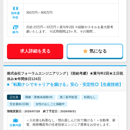
350万円～800万円
初年度
年収
月給:23万円～33万円＋賞与年2回 ※経験やスキルを最大限考
慮いたします。 ※試用期間は3ヶ月。その期間…
給与
求人詳細を見る
気になる
株式会社フォーラムエンジニアリング | 《前給考慮》★賞与年2回★土日祝
休み★年間休日124日
■「転勤ナシでキャリアを築ける」安心・安定性◎【生産技術】
正社員
職種・業種未経験OK
第二新卒歓迎
転勤なし
完全週休2日制
女性のおしごと掲載中
情報更新日：2026/07/28 終了予定日：2026/08/31
＜入社後も転勤なし・慣れ親しんだ街で働ける！＞自動車、家
電、精密機器等の生産技術エンジニア業務をお任せします。
仕事内容