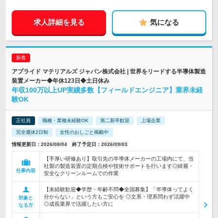
求人詳細を見る
気になる
アプライド マテリアルズ ジャパン株式会社 | 世界をリードする半導体製造
装置メーカー◆年休123日◆土日休み
年収100万以上UP実績多数【フィールドエンジニア】業界未経
験OK
正社員
職種・業種未経験OK
第二新卒歓迎
上場企業
完全週休2日制
女性のおしごと掲載中
情報更新日：2026/08/04 終了予定日：2026/09/03
【手厚い研修あり】取引先の半導体メーカーの工場内にて、当
社製の製造装置の定期点検や技術サポートを行います◎綺麗・
仕事内容
安全なクリーンルームでの作業
【未経験歓迎◆学歴・年齢不問◆全国募集】「半導体ってよく
分からない」という方もご安心を ◎文系・理系問わず活躍中
対象と
◎成長業界で活躍したい方に
なる方