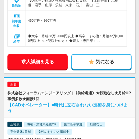
【UIターン歓迎／転居費用は会社負担】 【全国募集】北海
道・岩手・山形・茨城・東京・石川・富山・三…
勤務地
450万円～980万円
初年度
年収
◆大卒：月給38万5,000円以上 ◆高卒・その他：月給32万0,00
0円以上 ＜上記以外の方＞ ◆短大・専門卒：…
給与
求人詳細を見る
気になる
株式会社フォーラムエンジニアリング | 《前給考慮》★転勤なし★月給UP
事例多数★面接1回
【CADオペレーター】■時代に左右されない技術を身につけよ
う
正社員
職種・業種未経験OK
第二新卒歓迎
転勤なし
完全週休2日制
女性のおしごと掲載中