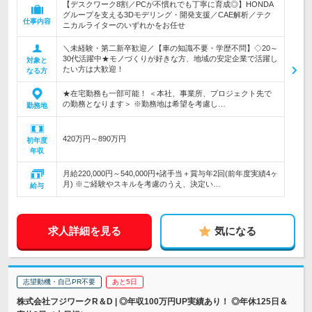
【デスクワーク8割／PCが不慣れでも丁寧に育成◎】HONDA
グループを支える3Dモデリング・開発支援／CAE解析／テク
仕事内容
ニカルライターのいずれかをお任せ
＼未経験・第二新卒歓迎／【車の知識不要・学歴不問】◇20～
30代活躍中★モノづくりが好きな方、地域の安定企業で活躍し
対象と
たい方は大歓迎！
なる方
★在宅勤務も一部可能！ ＜本社、事業所、プロジェクト先で
の勤務となります＞ ※勤務地は希望を考慮し…
勤務地
420万円～890万円
初年度
年収
月給220,000円～540,000円+諸手当＋賞与年2回(前年度実績4ヶ
月) ※ご経験やスキルを考慮のうえ、決定い…
給与
求人詳細を見る
気になる
志望動機・自己PR不要
あと5日
株式会社フジワークR＆D | ◎年収100万円UP実績あり！ ◎年休125日＆