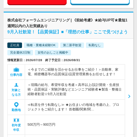
株式会社フォーラムエンジニアリング | 《前給考慮》★給与UP可★最短1
週間以内の入社実績あり
9月入社歓迎！【品質保証】■「理想の仕事」ここで見つけよう
正社員
職種・業種未経験OK
第二新卒歓迎
転勤なし
完全週休2日制
女性のおしごと掲載中
情報更新日：2026/07/28 終了予定日：2026/08/31
＜今までのご経験を活かせるお仕事をご紹介！＞自動車、家
電、精密機器等の品質保証/品質管理業務をお任せします！
仕事内容
＜現職の給与、希望年収を考慮＞高卒以上/設計開発・生産技
術・品質保証・実験評価などエンジニア経験者★製造・整備士
対象と
経験者歓迎☆9月入社歓迎
なる方
≪転居を伴う転勤なし≫ ★お住まいの地域を考慮の上、プロ
ジェクトをご紹介します！ 首都圏/関東/関…
勤務地
500万円～900万円
初年度
年収