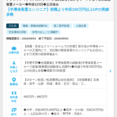
装置メーカー◆年休123日◆土日休み
【半導体装置エンジニア】前職より年収100万円以上UPの実績
多数
正社員
職種・業種未経験OK
第二新卒歓迎
上場企業
完全週休2日制
女性のおしごと掲載中
情報更新日：2026/08/04 終了予定日：2026/09/03
【綺麗・安全なクリーンルームでの作業】取引先の半導体メー
カーの工場内にて、当社製の製造装置のエンジニアをお任せし
仕事内容
ます◎充実の技術研修あり
【学歴不問◆全国募集】半導体業界の経験者(半導体装置メー
カーで派遣/業務委託経験者も活躍中)◆30歳で年収700万円以
対象と
上の社員も在籍◆残業月15h程度
なる方
【UIターン歓迎／転居費用は会社負担】 【全国募集】北海
道・岩手・山形・茨城・東京・石川・富山・三…
勤務地
450万円～980万円
初年度
年収
◆大卒：月給38万5,000円以上 ◆高卒・その他：月給32万円以
上 ＜上記以外の方＞ ◆短大・専門卒：月給3…
給与