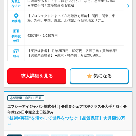
に興味がある」「手に職をつけたい」など、意欲重視の採用
対象と
★学歴不問！文系出身者も歓迎
なる方
【プロジェクトによって在宅勤務も可能】 関西、関東、東
海、九州、中国、東北、北信越から勤務地エリア…
勤務地
430万円～1,030万円
初年度
年収
【実務経験者】 月給25万円～80万円＋各種手当＋賞与年2回
【実務未経験者】 ■東京・神奈川：月給20万60…
給与
求人詳細を見る
気になる
志望動機・自己PR不要
エフシーアイジャパン株式会社 | ◆世界シェアTOPクラス◆大手と取引◆
年休126日◆完全土日祝休み
”技術×英語”を活かして世界をつなぐ【品質保証】★月額58万
～