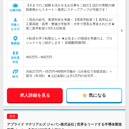
【今までのご経験を活かせるお仕事をご紹介】設計や実験の補
助業務からスタート！着実にステップアップが可能です！
仕事内容
＜現在の給与、希望年収を考慮＞【理系卒歓迎！】高卒以上/
工業高校・高専・整備士学校卒・大学で理系を専攻された方★
対象と
第二新卒歓迎☆9月入社歓迎
なる方
≪転居を伴う転勤なし≫ ★お住まいの地域を考慮の上、プロ
ジェクトをご紹介します！ 首都圏/関東/関…
勤務地
450万円～900万円
初年度
年収
月給27万円～55万円+時間外労働分（1分単位で全額支給）＋
賞与（年2回） ★上記金額には月1万円の住宅手…
給与
求人詳細を見る
気になる
アプライド マテリアルズ ジャパン株式会社 | 世界をリードする半導体製造