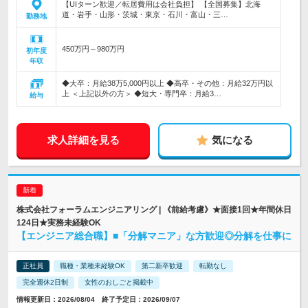
【UIターン歓迎／転居費用は会社負担】 【全国募集】北海
道・岩手・山形・茨城・東京・石川・富山・三…
勤務地
450万円～980万円
初年度
年収
◆大卒：月給38万5,000円以上 ◆高卒・その他：月給32万円以
上 ＜上記以外の方＞ ◆短大・専門卒：月給3…
給与
求人詳細を見る
気になる
株式会社フォーラムエンジニアリング | 《前給考慮》★面接1回★年間休日
124日★実務未経験OK
【エンジニア総合職】■「分解マニア」な方歓迎◎分解を仕事に
正社員
職種・業種未経験OK
第二新卒歓迎
転勤なし
完全週休2日制
女性のおしごと掲載中
情報更新日：2026/08/04 終了予定日：2026/09/07