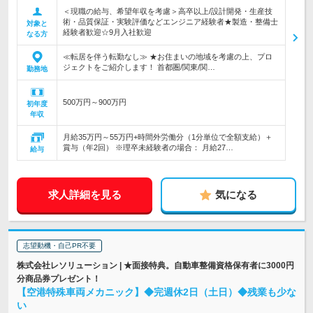
＜現職の給与、希望年収を考慮＞高卒以上/設計開発・生産技
術・品質保証・実験評価などエンジニア経験者★製造・整備士
対象と
経験者歓迎☆9月入社歓迎
なる方
≪転居を伴う転勤なし≫ ★お住まいの地域を考慮の上、プロ
ジェクトをご紹介します！ 首都圏/関東/関…
勤務地
500万円～900万円
初年度
年収
月給35万円～55万円+時間外労働分（1分単位で全額支給）＋
賞与（年2回） ※理卒未経験者の場合： 月給27…
給与
求人詳細を見る
気になる
志望動機・自己PR不要
株式会社レソリューション | ★面接特典。自動車整備資格保有者に3000円
分商品券プレゼント！
【空港特殊車両メカニック】◆完週休2日（土日）◆残業も少な
い