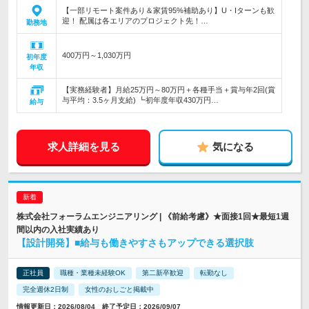
【一部リモート案件あり＆家賃95%補助あり】U・Iターンも歓
迎！ 配属は各エリアのプロジェクト先！…
勤務地
400万円～1,030万円
初年度
年収
【実務経験者】月給25万円～80万円＋各種手当＋賞与年2回(賞
与平均：3.5ヶ月支給) ┗初年度年収430万円…
給与
求人詳細を見る
気になる
株式会社フォーラムエンジニアリング | 《前給考慮》★面接1回★最短1週
間以内の入社実績あり
【設計開発】■給与も働きやすさもアップできる選択肢
正社員
職種・業種未経験OK
第二新卒歓迎
転勤なし
完全週休2日制
女性のおしごと掲載中
情報更新日：2026/08/04 終了予定日：2026/09/07