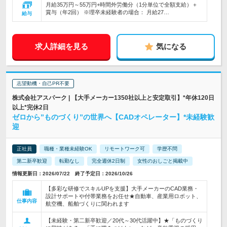
月給35万円～55万円+時間外労働分（1分単位で全額支給）＋
賞与（年2回） ※理卒未経験者の場合： 月給27…
給与
求人詳細を見る
気になる
志望動機・自己PR不要
株式会社アスパーク | 【大手メーカー1350社以上と安定取引】*年休120日
以上*完休2日
ゼロから”ものづくり”の世界へ【CADオペレーター】*未経験歓
迎
正社員
職種・業種未経験OK
リモートワーク可
学歴不問
第二新卒歓迎
転勤なし
完全週休2日制
女性のおしごと掲載中
情報更新日：2026/07/22 終了予定日：2026/10/26
【多彩な研修でスキルUPを支援】大手メーカーのCAD業務・
設計サポートや付帯業務をお任せ★自動車、産業用ロボット、
仕事内容
航空機、船舶づくりに関われます
【未経験・第二新卒歓迎／20代～30代活躍中】★「ものづくり