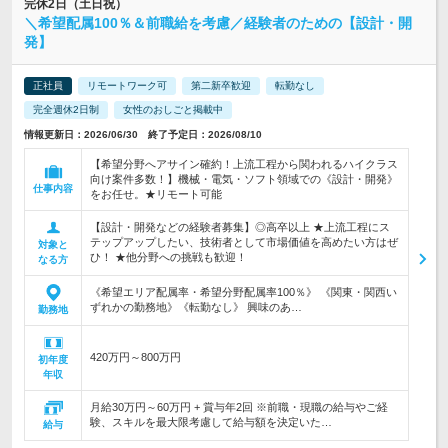
完休2日（土日祝）
＼希望配属100％＆前職給を考慮／経験者のための【設計・開
発】
正社員
リモートワーク可
第二新卒歓迎
転勤なし
完全週休2日制
女性のおしごと掲載中
情報更新日：2026/06/30 終了予定日：2026/08/10
【希望分野へアサイン確約！上流工程から関われるハイクラス
向け案件多数！】機械・電気・ソフト領域での《設計・開発》
仕事内容
をお任せ。★リモート可能
【設計・開発などの経験者募集】◎高卒以上 ★上流工程にス
テップアップしたい、技術者として市場価値を高めたい方はぜ
対象と
ひ！ ★他分野への挑戦も歓迎！
なる方
《希望エリア配属率・希望分野配属率100％》 《関東・関西い
ずれかの勤務地》《転勤なし》 興味のあ…
勤務地
420万円～800万円
初年度
年収
月給30万円～60万円 + 賞与年2回 ※前職・現職の給与やご経
験、スキルを最大限考慮して給与額を決定いた…
給与