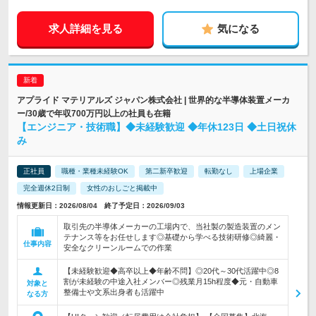
求人詳細を見る
気になる
アプライド マテリアルズ ジャパン株式会社 | 世界的な半導体装置メーカ
ー/30歳で年収700万円以上の社員も在籍
【エンジニア・技術職】◆未経験歓迎 ◆年休123日 ◆土日祝休
み
正社員
職種・業種未経験OK
第二新卒歓迎
転勤なし
上場企業
完全週休2日制
女性のおしごと掲載中
情報更新日：2026/08/04 終了予定日：2026/09/03
取引先の半導体メーカーの工場内で、当社製の製造装置のメン
テナンス等をお任せします◎基礎から学べる技術研修◎綺麗・
仕事内容
安全なクリーンルームでの作業
【未経験歓迎◆高卒以上◆年齢不問】◎20代～30代活躍中◎8
割が未経験の中途入社メンバー◎残業月15h程度◆元・自動車
対象と
整備士や文系出身者も活躍中
なる方