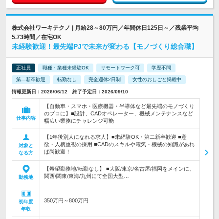
株式会社ワーキテクノ | 月給28～80万円／年間休日125日～／残業平均
5.73時間／在宅OK
未経験歓迎！最先端PJで未来が変わる【モノづくり総合職】
正社員
職種・業種未経験OK
リモートワーク可
学歴不問
第二新卒歓迎
転勤なし
完全週休2日制
女性のおしごと掲載中
情報更新日：2026/06/12 終了予定日：2026/09/10
【自動車・スマホ・医療機器・半導体など最先端のモノづくり
のプロに】■設計、CADオペレーター、機械メンテナンスなど
仕事内容
幅広い業務にチャレンジ可能
【1年後別人になれる求人】■未経験OK・第二新卒歓迎 ■意
欲・人柄重視の採用 ■CADのスキルや電気・機械の知識があれ
対象と
ば尚歓迎！
なる方
【希望勤務地/転勤なし】 ■大阪/東京/名古屋/福岡をメインに、
関西/関東/東海/九州にて全国大型…
勤務地
350万円～800万円
初年度
年収