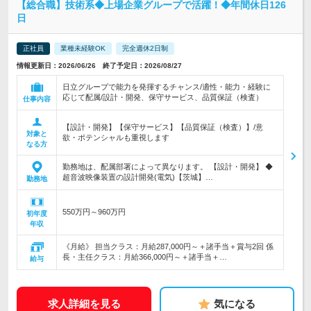
【総合職】技術系◆上場企業グループで活躍！◆年間休日126
日
正社員
業種未経験OK
完全週休2日制
情報更新日：2026/06/26 終了予定日：2026/08/27
日立グループで能力を発揮するチャンス/適性・能力・経験に
応じて配属/設計・開発、保守サービス、品質保証（検査）
仕事内容
【設計・開発】【保守サービス】【品質保証（検査）】/意
対象と
欲・ポテンシャルも重視します
なる方
勤務地は、配属部署によって異なります。 【設計・開発】 ◆
超音波映像装置の設計開発(電気)【茨城】…
勤務地
550万円～960万円
初年度
年収
《月給》 担当クラス：月給287,000円～＋諸手当＋賞与2回 係
長・主任クラス：月給366,000円～＋諸手当＋…
給与
求人詳細を見る
気になる