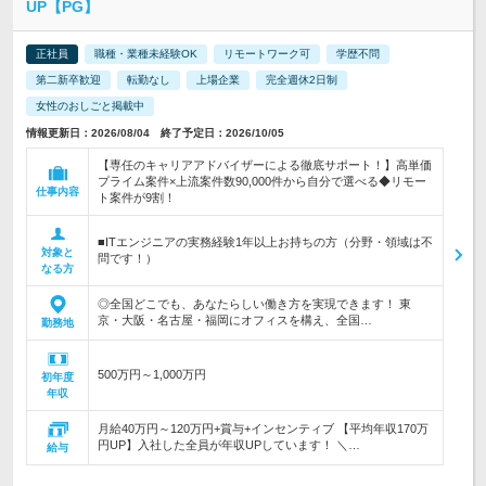
UP【PG】
正社員
職種・業種未経験OK
リモートワーク可
学歴不問
第二新卒歓迎
転勤なし
上場企業
完全週休2日制
女性のおしごと掲載中
情報更新日：2026/08/04 終了予定日：2026/10/05
【専任のキャリアアドバイザーによる徹底サポート！】高単価
プライム案件×上流案件数90,000件から自分で選べる◆リモー
仕事内容
ト案件が9割！
■ITエンジニアの実務経験1年以上お持ちの方（分野・領域は不
対象と
問です！）
なる方
◎全国どこでも、あなたらしい働き方を実現できます！ 東
京・大阪・名古屋・福岡にオフィスを構え、全国…
勤務地
500万円～1,000万円
初年度
年収
月給40万円～120万円+賞与+インセンティブ 【平均年収170万
円UP】入社した全員が年収UPしています！ ＼…
給与