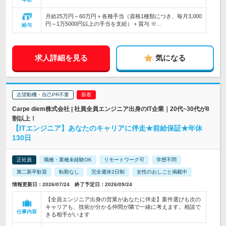
月給25万円～60万円＋各種手当（資格1種類につき、毎月3,000
円～1万5000円以上の手当を支給）＋賞与 ※…
給与
求人詳細を見る
気になる
志望動機・自己PR不要
Carpe diem株式会社 | 社員全員エンジニア出身のIT企業｜20代~30代が8
割以上！
【ITエンジニア】あなたのキャリアに伴走★前給保証★年休
130日
正社員
職種・業種未経験OK
リモートワーク可
学歴不問
第二新卒歓迎
転勤なし
完全週休2日制
女性のおしごと掲載中
情報更新日：2026/07/24 終了予定日：2026/09/24
【全員エンジニア出身の営業があなたに伴走】案件選びも次の
キャリアも、技術が分かる仲間が隣で一緒に考えます。相談で
仕事内容
きる相手がいます