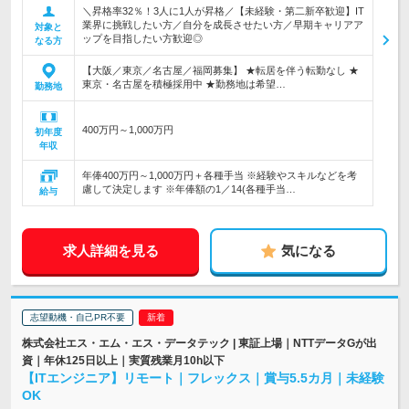
＼昇格率32％！3人に1人が昇格／【未経験・第二新卒歓迎】IT
業界に挑戦したい方／自分を成長させたい方／早期キャリアア
対象と
ップを目指したい方歓迎◎
なる方
【大阪／東京／名古屋／福岡募集】 ★転居を伴う転勤なし ★
東京・名古屋を積極採用中 ★勤務地は希望…
勤務地
400万円～1,000万円
初年度
年収
年俸400万円～1,000万円＋各種手当 ※経験やスキルなどを考
慮して決定します ※年俸額の1／14(各種手当…
給与
求人詳細を見る
気になる
志望動機・自己PR不要
株式会社エス・エム・エス・データテック | 東証上場｜NTTデータGが出
資｜年休125日以上｜実質残業月10h以下
【ITエンジニア】リモート｜フレックス｜賞与5.5カ月｜未経験
OK