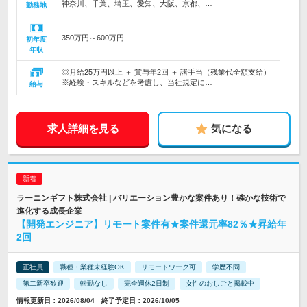
神奈川、千葉、埼玉、愛知、大阪、京都、…
勤務地
350万円～600万円
初年度
年収
◎月給25万円以上 ＋ 賞与年2回 ＋ 諸手当（残業代全額支給）
※経験・スキルなどを考慮し、当社規定に…
給与
求人詳細を見る
気になる
ラーニンギフト株式会社 | バリエーション豊かな案件あり！確かな技術で
進化する成長企業
【開発エンジニア】リモート案件有★案件還元率82％★昇給年
2回
正社員
職種・業種未経験OK
リモートワーク可
学歴不問
第二新卒歓迎
転勤なし
完全週休2日制
女性のおしごと掲載中
情報更新日：2026/08/04 終了予定日：2026/10/05