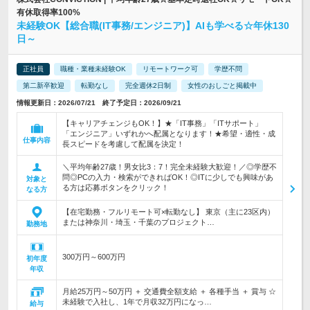
有休取得率100%
未経験OK【総合職(IT事務/エンジニア)】AIも学べる☆年休130
日～
正社員
職種・業種未経験OK
リモートワーク可
学歴不問
第二新卒歓迎
転勤なし
完全週休2日制
女性のおしごと掲載中
情報更新日：2026/07/21 終了予定日：2026/09/21
【キャリアチェンジもOK！】★「IT事務」「ITサポート」
「エンジニア」いずれかへ配属となります！★希望・適性・成
仕事内容
長スピードを考慮して配属を決定！
＼平均年齢27歳！男女比3：7！完全未経験大歓迎！／◎学歴不
問◎PCの入力・検索ができればOK！◎ITに少しでも興味があ
対象と
る方は応募ボタンをクリック！
なる方
【在宅勤務・フルリモート可×転勤なし】 東京（主に23区内）
または神奈川・埼玉・千葉のプロジェクト…
勤務地
300万円～600万円
初年度
年収
月給25万円～50万円 ＋ 交通費全額支給 ＋ 各種手当 ＋ 賞与 ☆
未経験で入社し、1年で月収32万円になっ…
給与