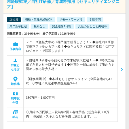
未経験歓迎／自社IT研修／育成枠採用【セキュリティエンジニ
ア】
正社員
職種・業種未経験OK
リモートワーク可
学歴不問
第二新卒歓迎
転勤なし
完全週休2日制
女性のおしごと掲載中
情報更新日：2026/08/04 終了予定日：2026/10/05
＜ニーズ急拡大中のIT専門職で成長しよう！＞◆自社内IT研修
で基本スキルから学べる！◆セキュリティに関する様々なITプ
仕事内容
ロジェクトで活躍します！
＜自社内IT研修から始めるので未経験大歓迎！＞◆IT時代に活
躍できる人材を目指せます！◆同期と一緒に成長して誰からも
対象と
認められる希少人材に！
なる方
【研修期間中】 ◆本社もしくはオンライン（全国各地からO
K） ◇本社／東京都中央区銀座3-4-1…
勤務地
350万円～1,000万円
初年度
年収
◇月給25万円以上＋賞与年2回＋各種手当（想定年収350万
円） ※経験・スキルなどを考慮し決定します。 …
給与