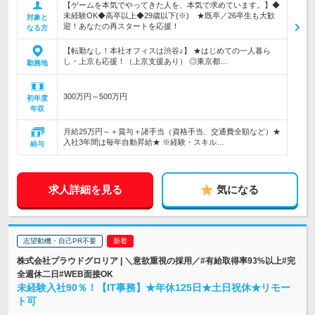
【ゲームを本気でやってきた人を、本気で求めています。】◆
未経験OK◆高卒以上◆29歳以下(※) ★既卒／26卒生も大歓
対象と
迎！あなたの再スタートを応援！
なる方
【転勤なし！本社オフィスは渋谷♪】 ★はじめての一人暮ら
し・上京も応援！（上京支援あり） ◎東京都…
勤務地
300万円～500万円
初年度
年収
月給25万円～＋賞与＋諸手当（資格手当、交通費全額など）★
入社3年間は毎年自動昇給★ ※経験・スキル…
給与
求人詳細を見る
気になる
志望動機・自己PR不要
株式会社プラウドグロリア | ＼意欲重視の採用／#有給取得率93%以上#完
全週休二日#WEB面接OK
未経験入社90％！【IT事務】★年休125日★土日祝休★リモー
ト可