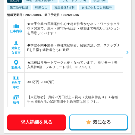
正社員
職種・業種未経験OK
リモートワーク可
学歴不問
第二新卒歓迎
転勤なし
完全週休2日制
女性のおしごと掲載中
情報更新日：2026/08/04 終了予定日：2026/10/05
★大手企業の長期案件中心★将来性豊かなネットワークやクラ
ウド関連で、運用・保守から設計・構築まで幅広いポジション
仕事内容
を用意しています！
◆学歴不問◆業界・職種未経験者、経験の浅い方、ステップU
対象と
Pを目指す経験者ともに歓迎
なる方
★現在はリモートワークも多くなっています。 ※リモート導
入案件8割、フルリモート2割。 ※フルリモ…
勤務地
300万円～600万円
初年度
年収
【未経験者】 月給23万円以上＋賞与（支給条件あり）＋各種
手当 ※6カ月の試用期間中も給与額は同じです…
給与
求人詳細を見る
気になる