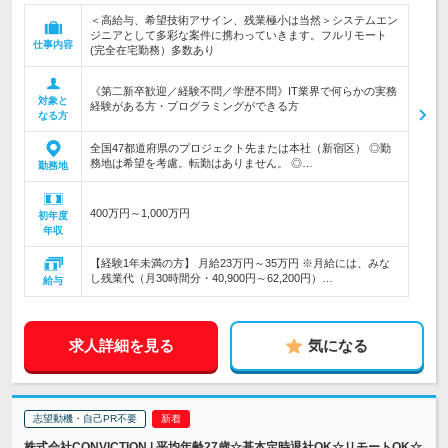
＜高給与、希望技術アサイン、残業極小は当然＞システムエン
ジニアとして多彩な案件に携わっていきます。フルリモート
仕事内容
(完全在宅勤務）多数あり
《第二新卒歓迎／経験不問／学歴不問》IT業界で何らかの実務
対象と
経験がある方・プログラミングができる方
なる方
全国47都道府県のプロジェクト先または本社（新宿区） ◎勤
務地は希望を考慮。転勤はありません。 ◎…
勤務地
400万円～1,000万円
初年度
年収
【経験1年未満の方】 月給23万円～35万円 ※月給には、みな
し残業代（月30時間分・40,900円～62,200円）…
給与
求人詳細を見る
気になる
志望動機・自己PR不要
株式会社CONVICTION | 平均年齢27歳☆基本定時退社OK☆リモートOK☆