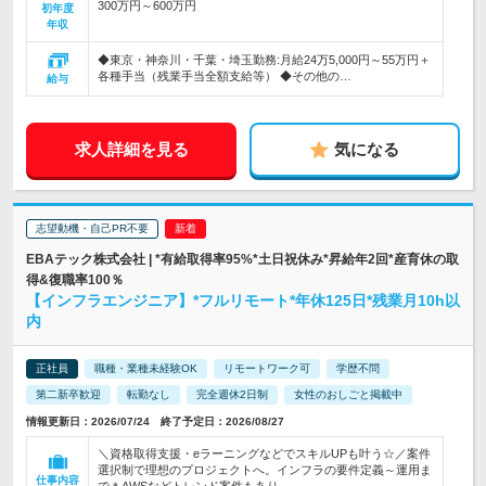
300万円～600万円
初年度
年収
◆東京・神奈川・千葉・埼玉勤務:月給24万5,000円～55万円＋
各種手当（残業手当全額支給等） ◆その他の…
給与
求人詳細を見る
気になる
志望動機・自己PR不要
EBAテック株式会社 | *有給取得率95%*土日祝休み*昇給年2回*産育休の取
得&復職率100％
【インフラエンジニア】*フルリモート*年休125日*残業月10h以
内
正社員
職種・業種未経験OK
リモートワーク可
学歴不問
第二新卒歓迎
転勤なし
完全週休2日制
女性のおしごと掲載中
情報更新日：2026/07/24 終了予定日：2026/08/27
＼資格取得支援・eラーニングなどでスキルUPも叶う☆／案件
選択制で理想のプロジェクトへ。インフラの要件定義～運用ま
仕事内容