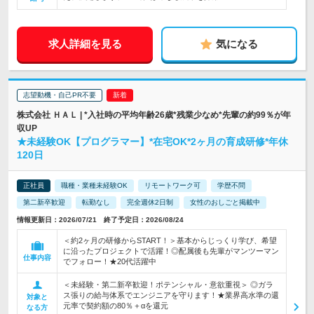
求人詳細を見る
気になる
志望動機・自己PR不要
株式会社 ＨＡＬ | *入社時の平均年齢26歳*残業少なめ*先輩の約99％が年
収UP
★未経験OK【プログラマー】*在宅OK*2ヶ月の育成研修*年休
120日
正社員
職種・業種未経験OK
リモートワーク可
学歴不問
第二新卒歓迎
転勤なし
完全週休2日制
女性のおしごと掲載中
情報更新日：2026/07/21 終了予定日：2026/08/24
＜約2ヶ月の研修からSTART！＞基本からじっくり学び、希望
に沿ったプロジェクトで活躍！◎配属後も先輩がマンツーマン
仕事内容
でフォロー！★20代活躍中
＜未経験・第二新卒歓迎！ポテンシャル・意欲重視＞ ◎ガラ
ス張りの給与体系でエンジニアを守ります！★業界高水準の還
対象と
元率で契約額の80％＋αを還元
なる方