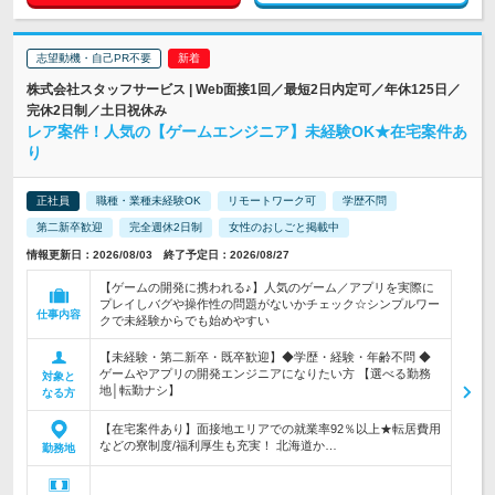
志望動機・自己PR不要
株式会社スタッフサービス | Web面接1回／最短2日内定可／年休125日／
完休2日制／土日祝休み
レア案件！人気の【ゲームエンジニア】未経験OK★在宅案件あ
り
正社員
職種・業種未経験OK
リモートワーク可
学歴不問
第二新卒歓迎
完全週休2日制
女性のおしごと掲載中
情報更新日：2026/08/03 終了予定日：2026/08/27
【ゲームの開発に携われる♪】人気のゲーム／アプリを実際に
プレイしバグや操作性の問題がないかチェック☆シンプルワー
仕事内容
クで未経験からでも始めやすい
【未経験・第二新卒・既卒歓迎】◆学歴・経験・年齢不問 ◆
ゲームやアプリの開発エンジニアになりたい方 【選べる勤務
対象と
地│転勤ナシ】
なる方
【在宅案件あり】面接地エリアでの就業率92％以上★転居費用
などの寮制度/福利厚生も充実！ 北海道か…
勤務地