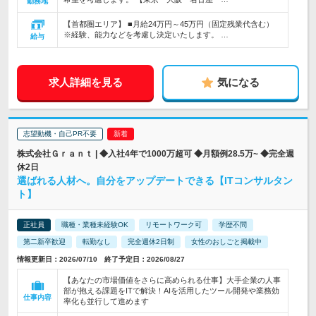
勤務地
【首都圏エリア】 ■月給24万円～45万円（固定残業代含む）
※経験、能力などを考慮し決定いたします。 …
給与
求人詳細を見る
気になる
志望動機・自己PR不要
株式会社Ｇｒａｎｔ | ◆入社4年で1000万超可 ◆月額例28.5万~ ◆完全週
休2日
選ばれる人材へ。自分をアップデートできる【ITコンサルタン
ト】
正社員
職種・業種未経験OK
リモートワーク可
学歴不問
第二新卒歓迎
転勤なし
完全週休2日制
女性のおしごと掲載中
情報更新日：2026/07/10 終了予定日：2026/08/27
【あなたの市場価値をさらに高められる仕事】大手企業の人事
部が抱える課題をITで解決！AIを活用したツール開発や業務効
仕事内容
率化も並行して進めます