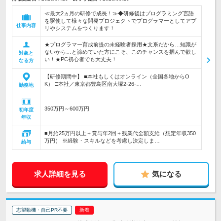
≪最大2ヵ月の研修で成長！≫◆研修後はプログラミング言語
を駆使して様々な開発プロジェクトでプログラマーとしてアプ
仕事内容
リやシステムをつくります！
★プログラマー育成前提の未経験者採用★文系だから…知識が
ないから…と諦めていた方にこそ、このチャンスを掴んで欲し
対象と
い！★PC初心者でも大丈夫！
なる方
【研修期間中】 ■本社もしくはオンライン（全国各地からO
K） □本社／東京都豊島区南大塚2-26-…
勤務地
350万円～600万円
初年度
年収
■月給25万円以上＋賞与年2回＋残業代全額支給（想定年収350
万円） ※経験・スキルなどを考慮し決定しま…
給与
求人詳細を見る
気になる
志望動機・自己PR不要