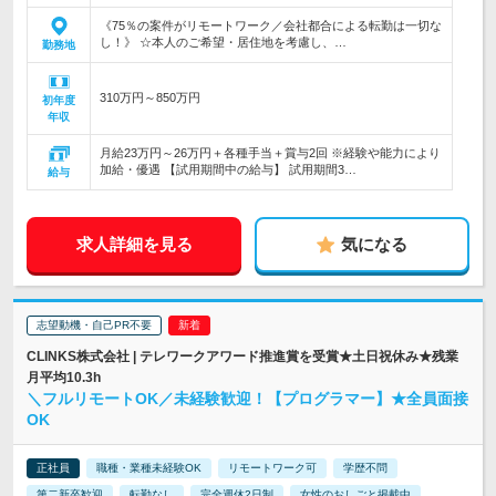
《75％の案件がリモートワーク／会社都合による転勤は一切な
し！》 ☆本人のご希望・居住地を考慮し、…
勤務地
310万円～850万円
初年度
年収
月給23万円～26万円＋各種手当＋賞与2回 ※経験や能力により
加給・優遇 【試用期間中の給与】 試用期間3…
給与
求人詳細を見る
気になる
志望動機・自己PR不要
CLINKS株式会社 | テレワークアワード推進賞を受賞★土日祝休み★残業
月平均10.3h
＼フルリモートOK／未経験歓迎！【プログラマー】★全員面接
OK
正社員
職種・業種未経験OK
リモートワーク可
学歴不問
第二新卒歓迎
転勤なし
完全週休2日制
女性のおしごと掲載中