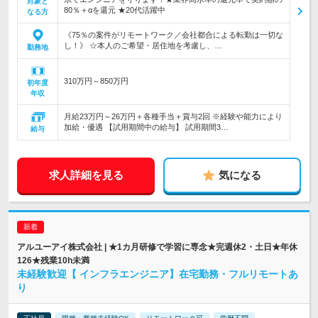
対象と
80％＋αを還元 ★20代活躍中
なる方
《75％の案件がリモートワーク／会社都合による転勤は一切な
し！》 ☆本人のご希望・居住地を考慮し、…
勤務地
310万円～850万円
初年度
年収
月給23万円～26万円＋各種手当＋賞与2回 ※経験や能力により
加給・優遇 【試用期間中の給与】 試用期間3…
給与
求人詳細を見る
気になる
アルユーアイ株式会社 | ★1カ月研修で学習に専念★完週休2・土日★年休
126★残業10h未満
未経験歓迎【 インフラエンジニア】在宅勤務・フルリモートあ
り