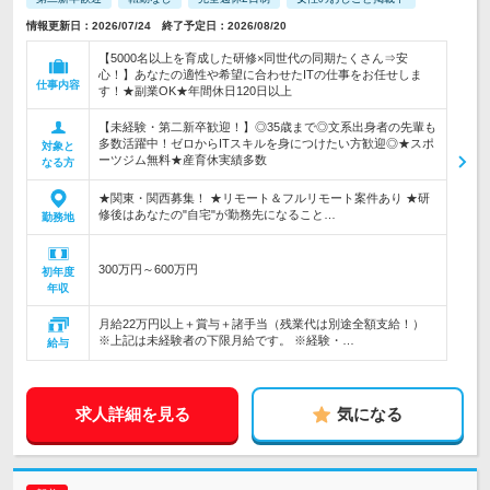
情報更新日：2026/07/24 終了予定日：2026/08/20
【5000名以上を育成した研修×同世代の同期たくさん⇒安
心！】あなたの適性や希望に合わせたITの仕事をお任せしま
仕事内容
す！★副業OK★年間休日120日以上
【未経験・第二新卒歓迎！】◎35歳まで◎文系出身者の先輩も
多数活躍中！ゼロからITスキルを身につけたい方歓迎◎★スポ
対象と
ーツジム無料★産育休実績多数
なる方
★関東・関西募集！ ★リモート＆フルリモート案件あり ★研
修後はあなたの"自宅"が勤務先になること…
勤務地
300万円～600万円
初年度
年収
月給22万円以上＋賞与＋諸手当（残業代は別途全額支給！）
※上記は未経験者の下限月給です。 ※経験・…
給与
求人詳細を見る
気になる