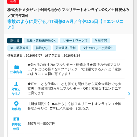
株式会社メタゼン | 全国各地からフルリモートオンラインOK／土日祝休み
／賞与年2回
家族のように見守る／IT研修3ヵ月／年休125日【ITエンジニ
ア】
正社員
職種・業種未経験OK
リモートワーク可
学歴不問
第二新卒歓迎
転勤なし
完全週休2日制
女性のおしごと掲載中
情報更新日：2026/07/07 終了予定日：2026/09/14
★3ヵ月の自社内orフルリモート研修あり★流行の先端プロジ
ェクトはじめ様々なITプロジェクトで活躍できる人へと「家族
仕事内容
のように」大切に育てます！
◆ITのことも仕事のことも何でも聞けるから完全未経験でも大
丈夫！研修期間3ヵ月はフルリモートOK！立派なITエンジニア
対象と
に育てます！
なる方
【研修期間中】 ■本社もしくはフルリモートオンライン（全国
各地からOK） □本社／東京都千代田区九…
勤務地
350万円～800万円
初年度
年収