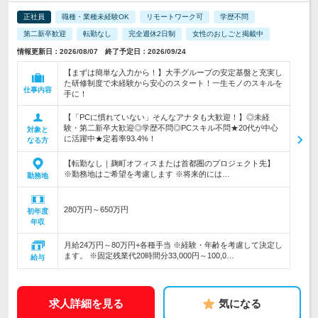
正社員
職種・業種未経験OK
リモートワーク可
学歴不問
第二新卒歓迎
転勤なし
完全週休2日制
女性のおしごと掲載中
情報更新日：2026/08/07 終了予定日：2026/09/24
【まずは簡単な入力から！】大手グループの安定基盤と充実し
た研修制度で未経験から安心のスタート！一生モノのスキルを
仕事内容
手に！
【「PCに慣れていない」そんなアナタも大歓迎！】◎未経
験・第二新卒大歓迎◎学歴不問◎PCスキル不問★20代が中心
対象と
に活躍中★定着率93.4%！
なる方
【転勤なし｜麹町オフィスまたは首都圏のプロジェクト先】
※勤務地はご希望を考慮します ※将来的には…
勤務地
280万円～650万円
初年度
年収
月給24万円～80万円+各種手当 ※経験・年齢を考慮して決定し
ます。 ※固定残業代20時間分33,000円～100,0…
給与
求人詳細を見る
気になる