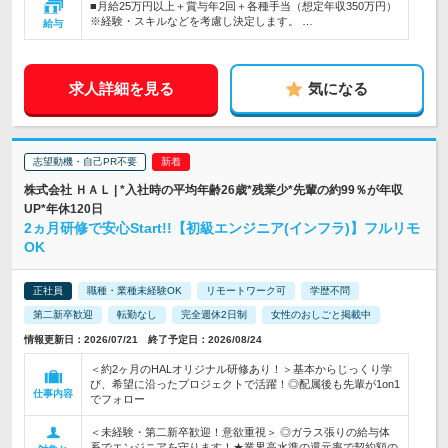
■月給25万円以上＋賞与年2回＋各種手当（想定年収350万円）
※経験・スキルなどを考慮し決定します。 …
給与
求人詳細を見る
気になる
志望動機・自己PR不要
株式会社 ＨＡＬ | *入社時の平均年齢26歳*残業少*先輩の約99％が年収
UP*年休120日
2ヵ月研修で安心Start!!【初級エンジニア(インフラ)】フルリモ
OK
正社員
職種・業種未経験OK
リモートワーク可
学歴不問
第二新卒歓迎
転勤なし
完全週休2日制
女性のおしごと掲載中
情報更新日：2026/07/21 終了予定日：2026/08/24
＜約2ヶ月のHALオリジナル研修あり！＞基本からじっくり学
び、希望に沿ったプロジェクトで活躍！◎配属後も先輩が1on1
仕事内容
でフォロー
＜未経験・第二新卒歓迎！意欲重視＞ ◎ガラス張りの給与体
系でエンジニアを守ります！★業界高水準の還元率で契約額の