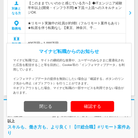
【このままでいいのかと感じている方へ】◆ITエンジニア経験
半年以上(開発・インフラ不問)★下流⇒上流へのスキルチェン
対象と
ジOK
なる方
★リモート実施中の社員が約9割（フルリモート案件もあり）
★転居を伴う転勤なし 【東京、神奈川、千…
勤務地
400万円～1,000万円
初年度
年収
マイナビ転職からのお知らせ
【経験者／前職給与以上を保証】 月給35万円～85万円＋諸手
マイナビ転職では、サイトの継続的な改善や、ユーザーのみなさまに最適化され
当 【未経験者】 月給24万円以上＋諸手当 ※…
給与
た広告を配信すること等を目的に、Cookie等の「インフォマティブデータ」を利
用しています。
インフォマティブデータの提供を無効にしたい場合は「確認する」ボタンのリン
求人詳細を見る
気になる
ク先から停止（オプトアウト）を行うことができます。
※オプトアウトをした場合、マイナビ転職の一部サービスを利用できない場合が
あります。
閉じる
確認する
志望動機・自己PR不要
株式会社BREXA Technology | #残業は月平均約11h程度#年間休日123日
以上
スキルも、働き方も、より良く！【IT総合職】#リモート案件あ
り