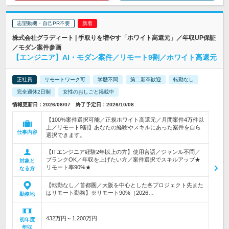
志望動機・自己PR不要
株式会社グラディート | 手取りを増やす「ホワイト高還元」／年収UP保証
／モダン案件参画
【エンジニア】AI・モダン案件／リモート9割／ホワイト高還元
正社員
リモートワーク可
学歴不問
第二新卒歓迎
転勤なし
完全週休2日制
女性のおしごと掲載中
情報更新日：2026/08/07 終了予定日：2026/10/08
【100%案件選択可能／正規ホワイト高還元／月間案件4万件以
上／リモート9割】あなたの経験やスキルにあった案件を自ら
仕事内容
選択できます。
【ITエンジニア経験2年以上の方】使用言語／ジャンル不問／
ブランクOK／年収を上げたい方／案件選択でスキルアップ★
対象と
リモート率90%★
なる方
【転勤なし／首都圏／大阪を中心とした各プロジェクト先また
はリモート勤務】※リモート90%（2026…
勤務地
432万円～1,200万円
初年度
年収