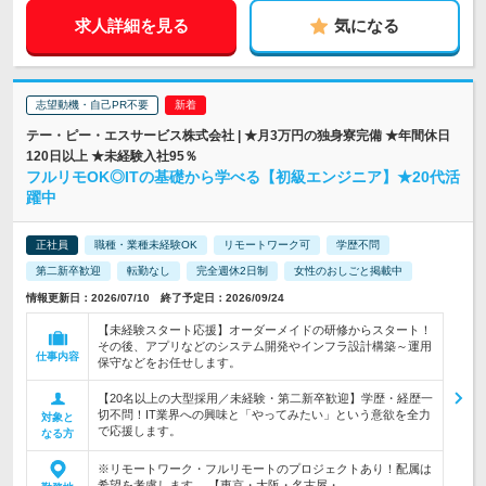
求人詳細を見る
気になる
志望動機・自己PR不要
テー・ピー・エスサービス株式会社 | ★月3万円の独身寮完備 ★年間休日
120日以上 ★未経験入社95％
フルリモOK◎ITの基礎から学べる【初級エンジニア】★20代活
躍中
正社員
職種・業種未経験OK
リモートワーク可
学歴不問
第二新卒歓迎
転勤なし
完全週休2日制
女性のおしごと掲載中
情報更新日：2026/07/10 終了予定日：2026/09/24
【未経験スタート応援】オーダーメイドの研修からスタート！
その後、アプリなどのシステム開発やインフラ設計構築～運用
仕事内容
保守などをお任せします。
【20名以上の大型採用／未経験・第二新卒歓迎】学歴・経歴一
切不問！IT業界への興味と「やってみたい」という意欲を全力
対象と
で応援します。
なる方
※リモートワーク・フルリモートのプロジェクトあり！配属は
希望を考慮します。 【東京・大阪・名古屋・…