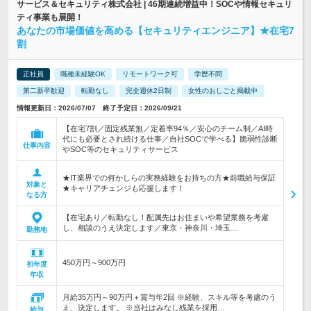
サービス＆セキュリティ株式会社 | 46期連続増益中！SOCや情報セキュリ
ティ事業も展開！
あなたの市場価値を高める【セキュリティエンジニア】★在宅7
割
正社員
職種未経験OK
リモートワーク可
学歴不問
第二新卒歓迎
転勤なし
完全週休2日制
女性のおしごと掲載中
情報更新日：2026/07/07 終了予定日：2026/09/21
【在宅7割／固定残業無／定着率94％／安心のチーム制／AI時
代にも必要とされ続ける仕事／自社SOCで学べる】脆弱性診断
仕事内容
やSOC等のセキュリティサービス
★IT業界での何かしらの実務経験をお持ちの方★前職給与保証
対象と
★キャリアチェンジも応援します！
なる方
【在宅あり／転勤なし！配属先はお住まいや希望業務を考慮
し、相談のうえ決定します／東京・神奈川・埼玉…
勤務地
450万円～900万円
初年度
年収
月給35万円～90万円＋賞与年2回 ※経験、スキル等を考慮のう
え、決定します。 ※当社はみなし残業を採用…
給与