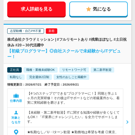
求人詳細を見る
気になる
志望動機・自己PR不要
株式会社クラウドミッション | #フルリモートあり #残業ほぼなし #土日祝
休み #20～30代活躍中
【初級プログラマー】◎自社スクールで未経験からITデビュ
ー！
正社員
職種・業種未経験OK
リモートワーク可
第二新卒歓迎
転勤なし
完全週休2日制
女性のおしごと掲載中
情報更新日：2026/07/21 終了予定日：2026/09/21
【4つのステップで”できる”プログラマーに！】同期と学ぶ１
ヶ月の充実研修！その後はITサポートなどの初級案件から、着
仕事内容
実に実戦経験を磨けます。
【未経験・第二新卒歓迎】ITに関する知識や経験が全くなくて
もOK！「IT業界にチャレンジしたい」を全力でサポートしま
対象と
す。
なる方
★転勤なし／U・Iターン歓迎 ★勤務地は希望を考慮 ◎東京、