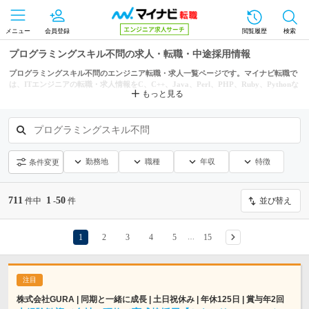
メニュー
会員登録
閲覧履歴
検索
プログラミングスキル不問の求人・転職・中途採用情報
プログラミングスキル不問のエンジニア転職・求人一覧ページです。マイナビ転職で
は、ITエンジニアの転職・求人情報をC、C++、Java、Perl、PHP、Ruby、Pythonな
もっと見る
どの条件からも探せます。
プログラミングスキル不問
勤務地
職種
年収
特徴
条件変更
711
1
50
件中
-
件
並び替え
1
2
3
4
5
15
…
株式会社GURA | 同期と一緒に成長 | 土日祝休み | 年休125日 | 賞与年2回