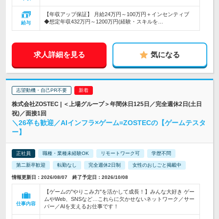
【年収アップ保証】 月給24万円～100万円＋インセンティブ
◆想定年収432万円～1200万円(経験・スキルを…
給与
求人詳細を見る
気になる
志望動機・自己PR不要
株式会社ZOSTEC | ＜上場グループ＞年間休日125日／完全週休2日(土日
祝)／面接1回
＼26卒も歓迎／AIインフラ×ゲーム=ZOSTECの【ゲームテスタ
ー】
正社員
職種・業種未経験OK
リモートワーク可
学歴不問
第二新卒歓迎
転勤なし
完全週休2日制
女性のおしごと掲載中
情報更新日：2026/08/07 終了予定日：2026/10/08
【ゲームの"やりこみ力"を活かして成長！】みんな大好き ゲー
ムやWeb、SNSなど…これらに欠かせないネットワーク／サー
仕事内容
バー／AIを支えるお仕事です！