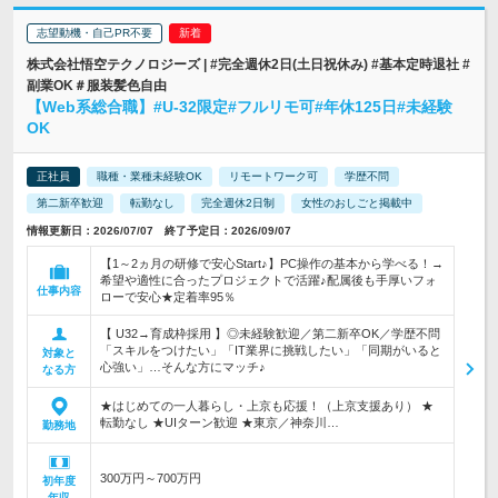
志望動機・自己PR不要
株式会社悟空テクノロジーズ | #完全週休2日(土日祝休み) #基本定時退社 #
副業OK＃服装髪色自由
【Web系総合職】#U-32限定#フルリモ可#年休125日#未経験
OK
正社員
職種・業種未経験OK
リモートワーク可
学歴不問
第二新卒歓迎
転勤なし
完全週休2日制
女性のおしごと掲載中
情報更新日：2026/07/07 終了予定日：2026/09/07
【1～2ヵ月の研修で安心Start♪】PC操作の基本から学べる！→
希望や適性に合ったプロジェクトで活躍♪配属後も手厚いフォ
仕事内容
ローで安心★定着率95％
【 U32→育成枠採用 】◎未経験歓迎／第二新卒OK／学歴不問
「スキルをつけたい」「IT業界に挑戦したい」「同期がいると
対象と
心強い」…そんな方にマッチ♪
なる方
★はじめての一人暮らし・上京も応援！（上京支援あり） ★
転勤なし ★UIターン歓迎 ★東京／神奈川…
勤務地
300万円～700万円
初年度
年収