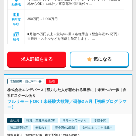
地からOK） □本社／東京都渋谷区元代々…
勤務地
350万円～1,000万円
初年度
年収
■月給25万円以上＋賞与年2回＋各種手当（想定年収350万円）
※経験・スキルなどを考慮し決定します。 …
給与
求人詳細を見る
気になる
志望動機・自己PR不要
株式会社エンデバース | 努力した人が報われる世界に｜未来への一歩｜自
社ITスクールあり
フルリモートOK！未経験大歓迎／研修2ヵ月【初級プログラマ
ー】
正社員
職種・業種未経験OK
リモートワーク可
学歴不問
第二新卒歓迎
転勤なし
完全週休2日制
女性のおしごと掲載中
情報更新日：2026/07/10 終了予定日：2026/09/10