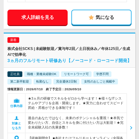
求人詳細を見る
気になる
株式会社SCKS | 未経験歓迎／賞与年2回／土日祝休み／年休125日／生成
AIで効率化
3ヵ月のフルリモート研修あり【ノーコード・ローコード開発】
正社員
職種・業種未経験OK
リモートワーク可
学歴不問
第二新卒歓迎
転勤なし
完全週休2日制
女性のおしごと掲載中
情報更新日：2026/07/10 終了予定日：2026/09/10
★3ヵ月の研修でスキルをゼロから学べます！★様々なITシス
テムやアプリを企画・開発します。★実力に合わせてスピード
仕事内容
昇給・昇格ができる体制です！
過去のあなたではなく、未来のポテンシャルを重視！★本気で
変わりたい方、自信とスキルを身に付けたい方は大歓迎！★完
対象と
全未経験入社の先輩多数！
なる方
【研修期間中】 ■本社またはフルリモートオンライン（全国各