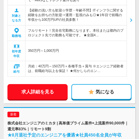
で＊AWSなどトレンド案件もあり
【経験の浅い方も歓迎☆学歴・年齢不問】ITインフラに関する
経験をお持ちの方歓迎⇒運用・監視のみも◎★1年目で前職の
対象と
年収から100万円UPの社員多数！
なる方
フルリモート！完全在宅勤務になります。本社または都内のプ
ロジェクト先での勤務も可能です。 ★全国4…
勤務地
350万円～1,000万円
初年度
年収
月給：40万円～150万円＋各種手当＋賞与 ※エンジニア経験者
は、前職給与以上を保証！ ★何かしらのエン…
給与
求人詳細を見る
気になる
株式会社エンジニアのミカタ | 高単価プライム案件×上流案件90,000件｜
還元率83%｜リモート9割
★8月退社予定のエンジニアを優遇★社員450名全員が年収