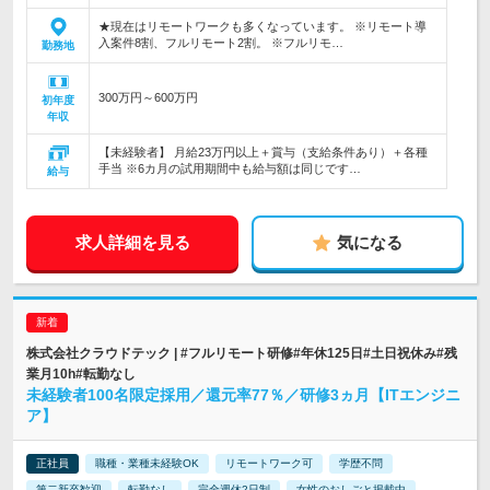
★現在はリモートワークも多くなっています。 ※リモート導
入案件8割、フルリモート2割。 ※フルリモ…
勤務地
300万円～600万円
初年度
年収
【未経験者】 月給23万円以上＋賞与（支給条件あり）＋各種
手当 ※6カ月の試用期間中も給与額は同じです…
給与
求人詳細を見る
気になる
株式会社クラウドテック | #フルリモート研修#年休125日#土日祝休み#残
業月10h#転勤なし
未経験者100名限定採用／還元率77％／研修3ヵ月【ITエンジニ
ア】
正社員
職種・業種未経験OK
リモートワーク可
学歴不問
第二新卒歓迎
転勤なし
完全週休2日制
女性のおしごと掲載中