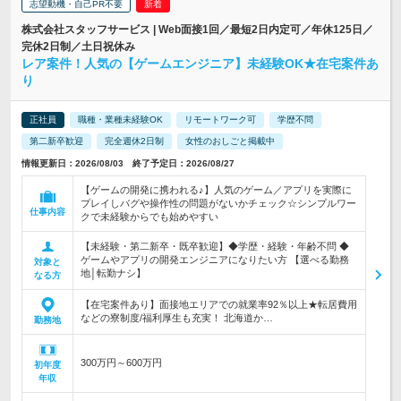
志望動機・自己PR不要
株式会社スタッフサービス | Web面接1回／最短2日内定可／年休125日／
完休2日制／土日祝休み
レア案件！人気の【ゲームエンジニア】未経験OK★在宅案件あ
り
正社員
職種・業種未経験OK
リモートワーク可
学歴不問
第二新卒歓迎
完全週休2日制
女性のおしごと掲載中
情報更新日：2026/08/03 終了予定日：2026/08/27
【ゲームの開発に携われる♪】人気のゲーム／アプリを実際に
プレイしバグや操作性の問題がないかチェック☆シンプルワー
仕事内容
クで未経験からでも始めやすい
【未経験・第二新卒・既卒歓迎】◆学歴・経験・年齢不問 ◆
ゲームやアプリの開発エンジニアになりたい方 【選べる勤務
対象と
地│転勤ナシ】
なる方
【在宅案件あり】面接地エリアでの就業率92％以上★転居費用
などの寮制度/福利厚生も充実！ 北海道か…
勤務地
300万円～600万円
初年度
年収