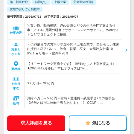
第二新卒歓迎
転勤なし
上場企業
完全週休2日制
女性のおしごと掲載中
情報更新日：2026/07/21 終了予定日：2026/09/07
＼買い物、動画視聴、Web会議など今の生活をITで支える仕
事！／＃3ヶ月間の研修でサポート♪スマホやゲーム、Webサイ
仕事内容
トなどプロジェクトに挑戦
＜◇29歳までの方※◇学歴不問⇒上場企業で、自分らしい未来
に挑戦＞◎アパレル、飲食、営業、巫女…未経験入社率10
対象と
0％！★リモート案件率70％
なる方
【リモートワーク実施中です】《転勤なし／上京支援あり》
★2023年12月移転！本社オフィスは"麻…
勤務地
300万円～700万円
初年度
年収
月給25万円～50万円＋賞与＋交通費＋残業手当+その他手当
【給与とは別に技能手当もあります！】 CCNP：…
給与
求人詳細を見る
気になる