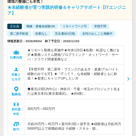
環境の整備にも本気！
★未経験者が育つ実践的研修＆キャリアサポート【ITエンジニ
ア】
正社員
職種・業種未経験OK
リモートワーク可
学歴不問
第二新卒歓迎
転勤なし
完全週休2日制
女性のおしごと掲載中
情報更新日：2026/08/04 終了予定日：2026/11/02
★リモート勤務も実施中★年休125日★転勤・転居なく働けま
す★業務システム開発/プログラミング・ネットワーク・サー
仕事内容
バ・クラウド関連業務など
【学歴不問・第二新卒・ブランクのある方・派遣/アルバイト
経験のみでも可】★「ITって？」な未経験・経験者ともに歓
対象と
迎！★着実にキャリアUPしたい方
なる方
◆東京(23区内中心)・神奈川・千葉・埼玉のプロジェクト先ま
たは東京本社(東京都港区)。 ★約6割…
勤務地
300万円～650万円
初年度
年収
月給24万円～45万円＋賞与年2回＋諸手当 ★経験者は月給26万
5000円以上で前職給保証 ※経験・スキル・能…
給与