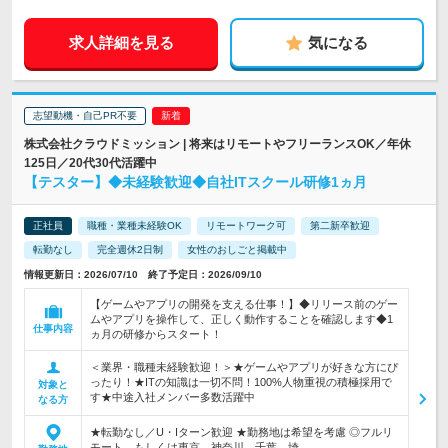
求人詳細を見る
気になる
志望動機・自己PR不要
株式会社クラウドミッション | 将来はリモートやフリーランスOK／年休
125日／20代30代活躍中
【テスター】◆未経験歓迎◆自社ITスクール研修1ヵ月
正社員
職種・業種未経験OK
リモートワーク可
第二新卒歓迎
転勤なし
完全週休2日制
女性のおしごと掲載中
情報更新日：2026/07/10 終了予定日：2026/09/10
【ゲームやアプリの開発を支える仕事！】◆リリース前のゲー
ムやアプリを操作して、正しく動作することを確認します◆1
仕事内容
ヵ月の研修からスタート！
＜業界・職種未経験歓迎！＞★ゲームやアプリが好きな方にぴ
ったり！★ITの知識は一切不問！100%人物重視の積極採用で
対象と
す★中途入社メンバー多数活躍中
なる方
★転勤なし／U・Iターン歓迎 ★勤務地は希望を考慮 ◎フルリ
モート、もしくは東京、神奈川、千葉、埼…