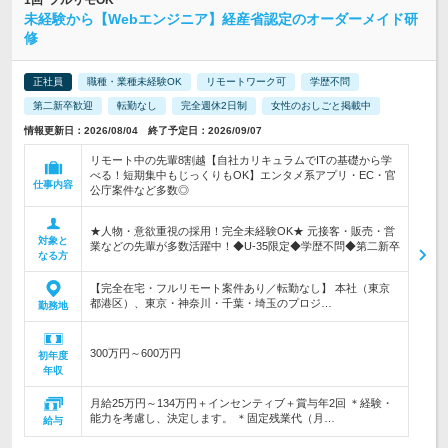
1回*フルリモOK
未経験から【Webエンジニア】経産省認定のオーダーメイド研
修
正社員
職種・業種未経験OK
リモートワーク可
学歴不問
第二新卒歓迎
転勤なし
完全週休2日制
女性のおしごと掲載中
情報更新日：2026/08/04 終了予定日：2026/09/07
リモート中の先輩8割越【自社カリキュラムでITの基礎から学
べる！短期集中もじっくりもOK】エンタメ系アプリ・EC・官
仕事内容
公庁案件など多数◎
★人物・意欲重視の採用！完全未経験OK★ 元接客・販売・営
対象と
業などの先輩が多数活躍中！◆U-35限定◆学歴不問◆第二新卒
なる方
【完全在宅・フルリモート案件あり／転勤なし】 本社（東京
都港区）、東京・神奈川・千葉・埼玉のプロジ…
勤務地
300万円～600万円
初年度
年収
月給25万円～134万円＋インセンティブ＋賞与年2回 ＊経験・
能力を考慮し、決定します。 ＊固定残業代（月…
給与