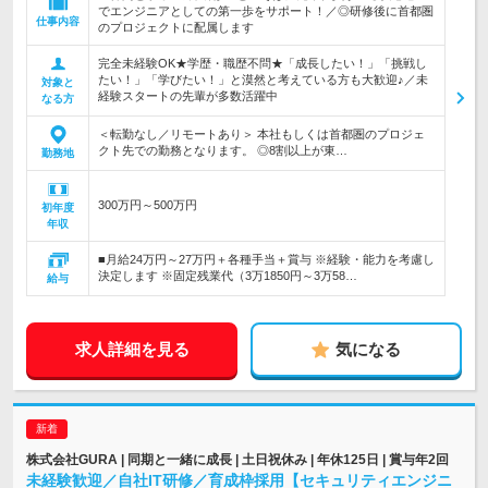
でエンジニアとしての第一歩をサポート！／◎研修後に首都圏
仕事内容
のプロジェクトに配属します
完全未経験OK★学歴・職歴不問★「成長したい！」「挑戦し
たい！」「学びたい！」と漠然と考えている方も大歓迎♪／未
対象と
経験スタートの先輩が多数活躍中
なる方
＜転勤なし／リモートあり＞ 本社もしくは首都圏のプロジェ
クト先での勤務となります。 ◎8割以上が東…
勤務地
300万円～500万円
初年度
年収
■月給24万円～27万円＋各種手当＋賞与 ※経験・能力を考慮し
決定します ※固定残業代（3万1850円～3万58…
給与
求人詳細を見る
気になる
株式会社GURA | 同期と一緒に成長 | 土日祝休み | 年休125日 | 賞与年2回
未経験歓迎／自社IT研修／育成枠採用【セキュリティエンジニ