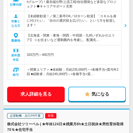
hグループ)！最先端分野/上流工程/自社開発など多彩なプロジ
仕事内容
ェクト◆キャリアサポート充実
【未経験歓迎！／第二新卒OK／UIターン歓迎】「スキルを身
に付けたい」「自分の選択肢を広げたい」 という方を歓迎し
対象と
ます！
なる方
【北海道・関東・東海・関西・中四国・九州いずれかのエリ
ア】 ☆お住まいなど通勤圏内を考慮し、配属先…
勤務地
320万円～400万円
初年度
年収
＜関東エリア＞ ■未経験：月給235,000円～+各種手当+賞与年2
回 ■経験者：月給245,000円～+各種手当+賞…
給与
求人詳細を見る
気になる
志望動機・自己PR不要
株式会社ツリーベル | ★年休124日★残業月8h★土日祝休★男性育休取得
70％★住宅手当