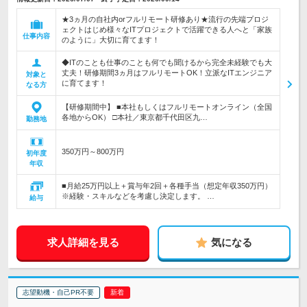
★3ヵ月の自社内orフルリモート研修あり★流行の先端プロジ
ェクトはじめ様々なITプロジェクトで活躍できる人へと「家族
仕事内容
のように」大切に育てます！
◆ITのことも仕事のことも何でも聞けるから完全未経験でも大
丈夫！研修期間3ヵ月はフルリモートOK！立派なITエンジニア
対象と
に育てます！
なる方
【研修期間中】 ■本社もしくはフルリモートオンライン（全国
各地からOK） □本社／東京都千代田区九…
勤務地
350万円～800万円
初年度
年収
■月給25万円以上＋賞与年2回＋各種手当（想定年収350万円）
※経験・スキルなどを考慮し決定します。 …
給与
求人詳細を見る
気になる
志望動機・自己PR不要