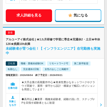
求人詳細を見る
気になる
アルユーアイ株式会社 | ★1カ月研修で学習に専念★完週休2・土日★年休
126★残業10h未満
未経験者が育つ会社！【 インフラエンジニア】在宅勤務も実施
中
正社員
職種・業種未経験OK
リモートワーク可
第二新卒歓迎
転勤なし
完全週休2日制
女性のおしごと掲載中
情報更新日：2026/08/04 終了予定日：2026/09/21
★大手企業の長期案件中心★将来性豊かなネットワークやクラ
ウド関連で、運用・保守から設計・構築まで幅広いポジション
仕事内容
を用意しています！
◆高卒以上◆業界・職種未経験者、経験の浅い方、ステップU
対象と
Pを目指す経験者ともに歓迎
なる方