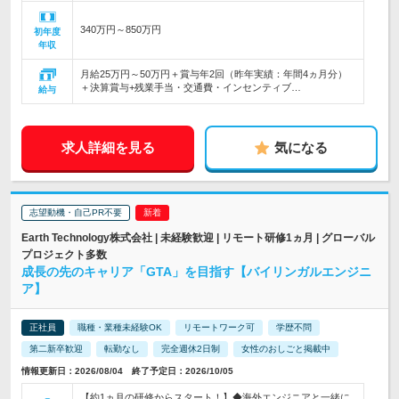
340万円～850万円
初年度
年収
月給25万円～50万円＋賞与年2回（昨年実績：年間4ヵ月分）
＋決算賞与+残業手当・交通費・インセンティブ…
給与
求人詳細を見る
気になる
志望動機・自己PR不要
Earth Technology株式会社 | 未経験歓迎 | リモート研修1ヵ月 | グローバル
プロジェクト多数
成長の先のキャリア「GTA」を目指す【バイリンガルエンジニ
ア】
正社員
職種・業種未経験OK
リモートワーク可
学歴不問
第二新卒歓迎
転勤なし
完全週休2日制
女性のおしごと掲載中
情報更新日：2026/08/04 終了予定日：2026/10/05
【約1ヵ月の研修からスタート！】◆海外エンジニアと一緒に