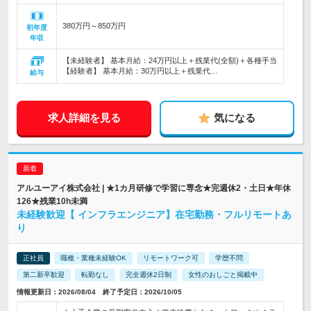
380万円～850万円
初年度
年収
【未経験者】 基本月給：24万円以上＋残業代(全額)＋各種手当
【経験者】 基本月給：30万円以上＋残業代…
給与
求人詳細を見る
気になる
アルユーアイ株式会社 | ★1カ月研修で学習に専念★完週休2・土日★年休
126★残業10h未満
未経験歓迎【 インフラエンジニア】在宅勤務・フルリモートあ
り
正社員
職種・業種未経験OK
リモートワーク可
学歴不問
第二新卒歓迎
転勤なし
完全週休2日制
女性のおしごと掲載中
情報更新日：2026/08/04 終了予定日：2026/10/05