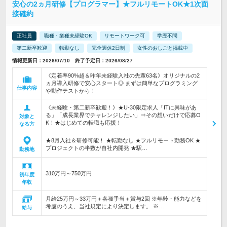
安心の2ヵ月研修【プログラマー】★フルリモートOK★1次面
接確約
正社員
職種・業種未経験OK
リモートワーク可
学歴不問
第二新卒歓迎
転勤なし
完全週休2日制
女性のおしごと掲載中
情報更新日：2026/07/10 終了予定日：2026/08/27
《定着率90%超＆昨年未経験入社の先輩63名》オリジナルの2
ヵ月導入研修で安心スタート◎ まずは簡単なプログラミング
仕事内容
や動作テストから！
《未経験・第二新卒歓迎！》★U-30限定求人「ITに興味があ
る」「成長業界でチャレンジしたい」⇒その想いだけで応募O
対象と
K！★はじめての転職も応援！
なる方
★8月入社＆研修可能！ ★転勤なし ★フルリモート勤務OK ★
プロジェクトの半数が自社内開発 ★駅…
勤務地
310万円～750万円
初年度
年収
月給25万円～33万円＋各種手当＋賞与2回 ※年齢・能力などを
考慮のうえ、当社規定により決定します。 ※…
給与