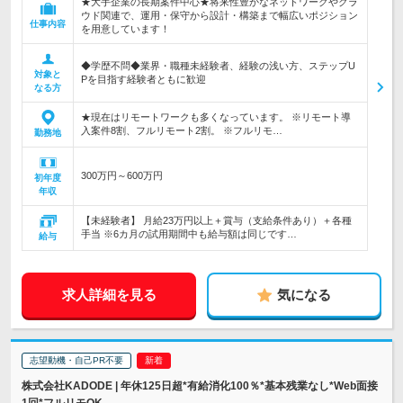
★大手企業の長期案件中心★将来性豊かなネットワークやクラ
ウド関連で、運用・保守から設計・構築まで幅広いポジション
仕事内容
を用意しています！
◆学歴不問◆業界・職種未経験者、経験の浅い方、ステップU
対象と
Pを目指す経験者ともに歓迎
なる方
★現在はリモートワークも多くなっています。 ※リモート導
入案件8割、フルリモート2割。 ※フルリモ…
勤務地
300万円～600万円
初年度
年収
【未経験者】 月給23万円以上＋賞与（支給条件あり）＋各種
手当 ※6カ月の試用期間中も給与額は同じです…
給与
求人詳細を見る
気になる
志望動機・自己PR不要
株式会社KADODE | 年休125日超*有給消化100％*基本残業なし*Web面接