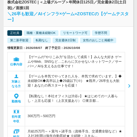
株式会社ZOSTEC | ＜上場グループ＞年間休日125日／完全週休2日(土日
祝)／面接1回
＼26卒も歓迎／AIインフラ×ゲーム=ZOSTECの【ゲームテスタ
ー】
正社員
職種・業種未経験OK
リモートワーク可
学歴不問
第二新卒歓迎
転勤なし
完全週休2日制
女性のおしごと掲載中
情報更新日：2026/08/07 終了予定日：2026/10/08
【ゲームの"やりこみ力"を活かして成長！】みんな大好き ゲー
ムやWeb、SNSなど…これらに欠かせないネットワーク／サー
仕事内容
バー／AIを支えるお仕事です！
【ゲームを本気でやってきた人を、本気で求めています。】◆
未経験OK◆高卒以上◆29歳以下(※) ★既卒／26卒生も大歓
対象と
迎！あなたの再スタートを応援！
なる方
【転勤なし！本社オフィスは渋谷♪】 ★はじめての一人暮ら
し・上京も応援！（上京支援あり） ◎東京都…
勤務地
300万円～500万円
初年度
年収
月給25万円～＋賞与＋諸手当（資格手当、交通費全額など）★
入社3年間は毎年自動昇給★ ※経験・スキル…
給与