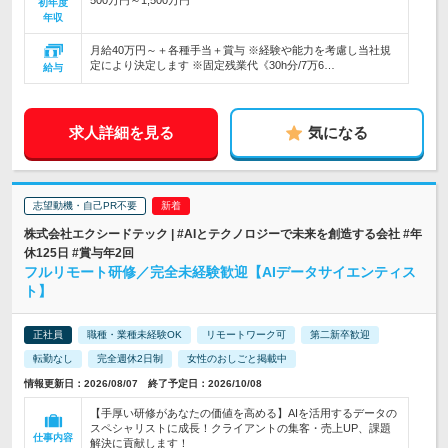
500万円～1,500万円
初年度
年収
月給40万円～＋各種手当＋賞与 ※経験や能力を考慮し当社規
定により決定します ※固定残業代《30h分/7万6…
給与
求人詳細を見る
気になる
志望動機・自己PR不要
株式会社エクシードテック | #AIとテクノロジーで未来を創造する会社 #年
休125日 #賞与年2回
フルリモート研修／完全未経験歓迎【AIデータサイエンティス
ト】
正社員
職種・業種未経験OK
リモートワーク可
第二新卒歓迎
転勤なし
完全週休2日制
女性のおしごと掲載中
情報更新日：2026/08/07 終了予定日：2026/10/08
【手厚い研修があなたの価値を高める】AIを活用するデータの
スペシャリストに成長！クライアントの集客・売上UP、課題
仕事内容
解決に貢献します！