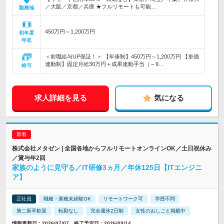
／大阪／京都／兵庫 ★フルリモートも可能…
勤務地
450万円～1,200万円
初年度
年収
＜前職給与UP保証！＞ 【年俸制】450万円～1,200万円 【単価
連動制】固定月給30万円＋成果連動手当（～9…
給与
求人詳細を見る
気になる
株式会社メタゼン | 全国各地からフルリモートオンラインOK／土日祝休み
／賞与年2回
家族のように見守る／IT研修3ヵ月／年休125日【ITエンジニ
ア】
正社員
職種・業種未経験OK
リモートワーク可
学歴不問
第二新卒歓迎
転勤なし
完全週休2日制
女性のおしごと掲載中
情報更新日：2026/07/07 終了予定日：2026/09/14