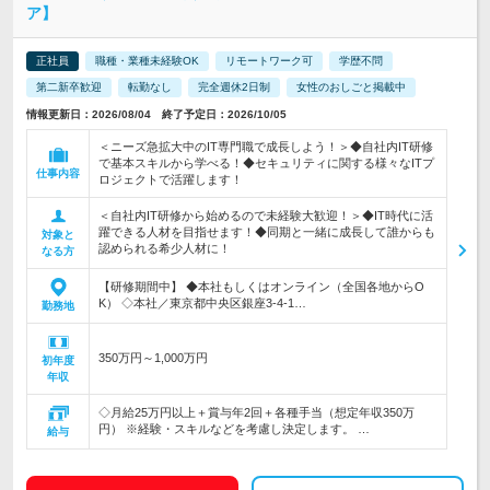
ア】
正社員
職種・業種未経験OK
リモートワーク可
学歴不問
第二新卒歓迎
転勤なし
完全週休2日制
女性のおしごと掲載中
情報更新日：2026/08/04 終了予定日：2026/10/05
＜ニーズ急拡大中のIT専門職で成長しよう！＞◆自社内IT研修
で基本スキルから学べる！◆セキュリティに関する様々なITプ
仕事内容
ロジェクトで活躍します！
＜自社内IT研修から始めるので未経験大歓迎！＞◆IT時代に活
躍できる人材を目指せます！◆同期と一緒に成長して誰からも
対象と
認められる希少人材に！
なる方
【研修期間中】 ◆本社もしくはオンライン（全国各地からO
K） ◇本社／東京都中央区銀座3-4-1…
勤務地
350万円～1,000万円
初年度
年収
◇月給25万円以上＋賞与年2回＋各種手当（想定年収350万
円） ※経験・スキルなどを考慮し決定します。 …
給与