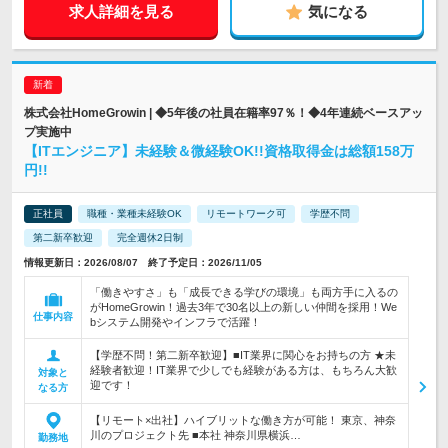
求人詳細を見る
気になる
株式会社HomeGrowin | ◆5年後の社員在籍率97％！◆4年連続ベースアッ
プ実施中
【ITエンジニア】未経験＆微経験OK!!資格取得金は総額158万
円!!
正社員
職種・業種未経験OK
リモートワーク可
学歴不問
第二新卒歓迎
完全週休2日制
情報更新日：2026/08/07 終了予定日：2026/11/05
「働きやすさ」も「成長できる学びの環境」も両方手に入るの
がHomeGrowin！過去3年で30名以上の新しい仲間を採用！We
仕事内容
bシステム開発やインフラで活躍！
【学歴不問！第二新卒歓迎】■IT業界に関心をお持ちの方 ★未
経験者歓迎！IT業界で少しでも経験がある方は、もちろん大歓
対象と
迎です！
なる方
【リモート×出社】ハイブリットな働き方が可能！ 東京、神奈
川のプロジェクト先 ■本社 神奈川県横浜…
勤務地