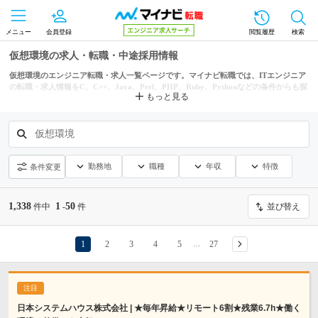
メニュー
会員登録
閲覧履歴
検索
仮想環境の求人・転職・中途採用情報
仮想環境のエンジニア転職・求人一覧ページです。マイナビ転職では、ITエンジニア
の転職・求人情報をC、C++、Java、Perl、PHP、Ruby、Pythonなどの条件からも探
もっと見る
せます。
仮想環境
勤務地
職種
年収
特徴
条件変更
1,338
1
50
件中
-
件
並び替え
1
2
3
4
5
27
…
日本システムハウス株式会社 | ★毎年昇給★リモート6割★残業6.7h★働く