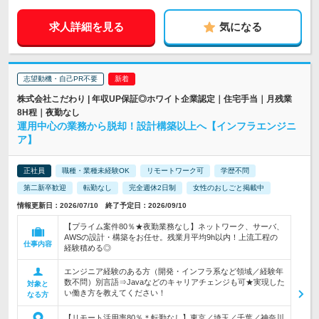
求人詳細を見る
気になる
志望動機・自己PR不要
株式会社こだわり | 年収UP保証◎ホワイト企業認定｜住宅手当｜月残業
8H程｜夜勤なし
運用中心の業務から脱却！設計構築以上へ【インフラエンジニ
ア】
正社員
職種・業種未経験OK
リモートワーク可
学歴不問
第二新卒歓迎
転勤なし
完全週休2日制
女性のおしごと掲載中
情報更新日：2026/07/10 終了予定日：2026/09/10
【プライム案件80％★夜勤業務なし】ネットワーク、サーバ、
AWSの設計・構築をお任せ。残業月平均9h以内！上流工程の
仕事内容
経験積める◎
エンジニア経験のある方（開発・インフラ系など領域／経験年
数不問）別言語⇒Javaなどのキャリアチェンジも可★実現した
対象と
い働き方を教えてください！
なる方
【リモート活用率80％＊転勤なし】東京／埼玉／千葉／神奈川