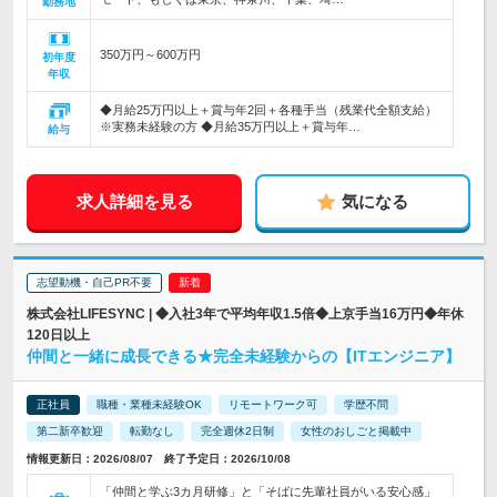
勤務地
350万円～600万円
初年度
年収
◆月給25万円以上＋賞与年2回＋各種手当（残業代全額支給）
※実務未経験の方 ◆月給35万円以上＋賞与年…
給与
求人詳細を見る
気になる
志望動機・自己PR不要
株式会社LIFESYNC | ◆入社3年で平均年収1.5倍◆上京手当16万円◆年休
120日以上
仲間と一緒に成長できる★完全未経験からの【ITエンジニア】
正社員
職種・業種未経験OK
リモートワーク可
学歴不問
第二新卒歓迎
転勤なし
完全週休2日制
女性のおしごと掲載中
情報更新日：2026/08/07 終了予定日：2026/10/08
「仲間と学ぶ3カ月研修」と「そばに先輩社員がいる安心感」