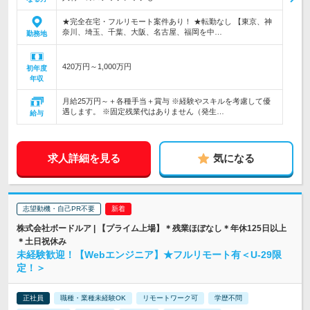
★完全在宅・フルリモート案件あり！ ★転勤なし 【東京、神
奈川、埼玉、千葉、大阪、名古屋、福岡を中…
勤務地
420万円～1,000万円
初年度
年収
月給25万円～＋各種手当＋賞与 ※経験やスキルを考慮して優
遇します。 ※固定残業代はありません（発生…
給与
求人詳細を見る
気になる
志望動機・自己PR不要
株式会社ボードルア | 【プライム上場】＊残業ほぼなし＊年休125日以上
＊土日祝休み
未経験歓迎！【Webエンジニア】★フルリモート有＜U-29限
定！＞
正社員
職種・業種未経験OK
リモートワーク可
学歴不問