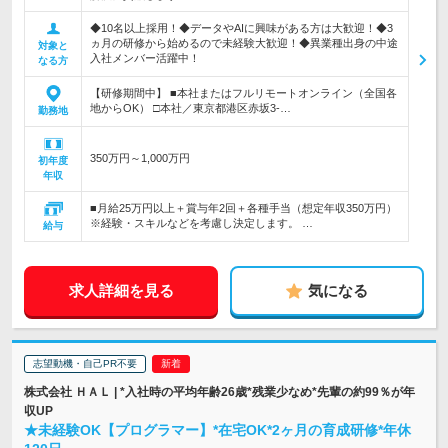
◆10名以上採用！◆データやAIに興味がある方は大歓迎！◆3
ヵ月の研修から始めるので未経験大歓迎！◆異業種出身の中途
対象と
入社メンバー活躍中！
なる方
【研修期間中】 ■本社またはフルリモートオンライン（全国各
地からOK） □本社／東京都港区赤坂3-…
勤務地
350万円～1,000万円
初年度
年収
■月給25万円以上＋賞与年2回＋各種手当（想定年収350万円）
※経験・スキルなどを考慮し決定します。 …
給与
求人詳細を見る
気になる
志望動機・自己PR不要
株式会社 ＨＡＬ | *入社時の平均年齢26歳*残業少なめ*先輩の約99％が年
収UP
★未経験OK【プログラマー】*在宅OK*2ヶ月の育成研修*年休