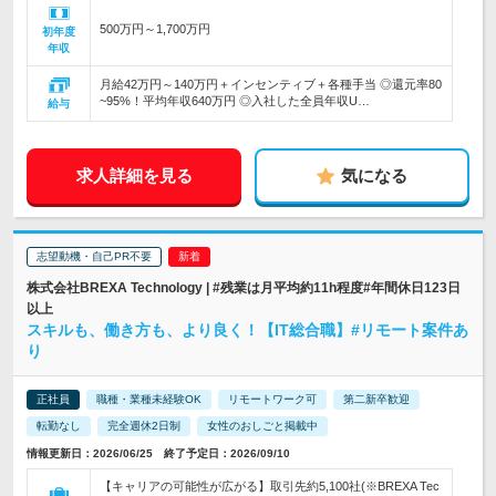
500万円～1,700万円
初年度
年収
月給42万円～140万円＋インセンティブ＋各種手当 ◎還元率80
~95%！平均年収640万円 ◎入社した全員年収U…
給与
求人詳細を見る
気になる
志望動機・自己PR不要
株式会社BREXA Technology | #残業は月平均約11h程度#年間休日123日
以上
スキルも、働き方も、より良く！【IT総合職】#リモート案件あ
り
正社員
職種・業種未経験OK
リモートワーク可
第二新卒歓迎
転勤なし
完全週休2日制
女性のおしごと掲載中
情報更新日：2026/06/25 終了予定日：2026/09/10
【キャリアの可能性が広がる】取引先約5,100社(※BREXA Tec