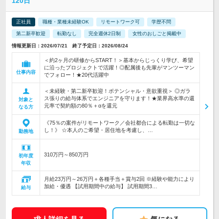
120日
正社員
職種・業種未経験OK
リモートワーク可
学歴不問
第二新卒歓迎
転勤なし
完全週休2日制
女性のおしごと掲載中
情報更新日：2026/07/21 終了予定日：2026/08/24
＜約2ヶ月の研修からSTART！＞基本からじっくり学び、希望
に沿ったプロジェクトで活躍！◎配属後も先輩がマンツーマン
仕事内容
でフォロー！★20代活躍中
＜未経験・第二新卒歓迎！ポテンシャル・意欲重視＞ ◎ガラ
ス張りの給与体系でエンジニアを守ります！★業界高水準の還
対象と
元率で契約額の80％＋αを還元
なる方
《75％の案件がリモートワーク／会社都合による転勤は一切な
し！》 ☆本人のご希望・居住地を考慮し、…
勤務地
310万円～850万円
初年度
年収
月給23万円～26万円＋各種手当＋賞与2回 ※経験や能力により
加給・優遇 【試用期間中の給与】 試用期間3…
給与