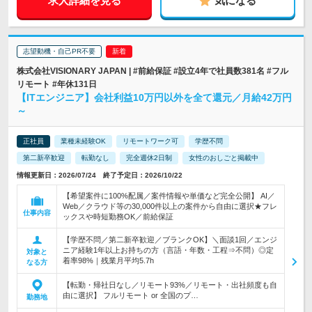
求人詳細を見る
気になる
志望動機・自己PR不要
株式会社VISIONARY JAPAN | #前給保証 #設立4年で社員数381名 #フル
リモート #年休131日
【ITエンジニア】会社利益10万円以外を全て還元／月給42万円
～
正社員
業種未経験OK
リモートワーク可
学歴不問
第二新卒歓迎
転勤なし
完全週休2日制
女性のおしごと掲載中
情報更新日：2026/07/24 終了予定日：2026/10/22
【希望案件に100%配属／案件情報や単価など完全公開】 AI／
Web／クラウド等の30,000件以上の案件から自由に選択★フレ
仕事内容
ックスや時短勤務OK／前給保証
【学歴不問／第二新卒歓迎／ブランクOK】＼面談1回／エンジ
ニア経験1年以上お持ちの方（言語・年数・工程⇒不問）◎定
対象と
着率98%｜残業月平均5.7h
なる方
【転勤・帰社日なし／リモート93%／リモート・出社頻度も自
由に選択】 フルリモート or 全国のプ…
勤務地