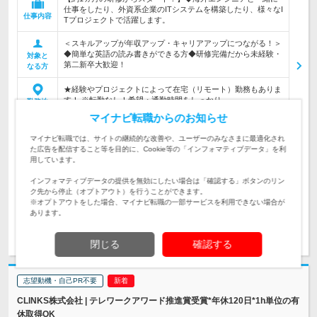
仕事をしたり、外資系企業のITシステムを構築したり、様々なI
仕事内容
Tプロジェクトで活躍します。
＜スキルアップが年収アップ・キャリアアップにつながる！＞
◆簡単な英語の読み書きができる方◆研修完備だから未経験・
対象と
第二新卒大歓迎！
なる方
★経験やプロジェクトによって在宅（リモート）勤務もありま
す！ ※転勤なし！希望・通勤時間をしっかり…
勤務地
マイナビ転職からのお知らせ
300万円～500万円
初年度
マイナビ転職では、サイトの継続的な改善や、ユーザーのみなさまに最適化され
年収
た広告を配信すること等を目的に、Cookie等の「インフォマティブデータ」を利
用しています。
◆月給23万4800円以上 ※残業手当は別途支給します。 ※スキ
インフォマティブデータの提供を無効にしたい場合は「確認する」ボタンのリン
ルや能力を十分考慮の上、決定します。 ＜試…
給与
ク先から停止（オプトアウト）を行うことができます。
※オプトアウトをした場合、マイナビ転職の一部サービスを利用できない場合が
あります。
求人詳細を見る
気になる
閉じる
確認する
志望動機・自己PR不要
CLINKS株式会社 | テレワークアワード推進賞受賞*年休120日*1h単位の有
休取得OK