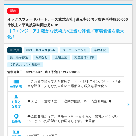
オックスフォードパートナーズ株式会社 | 還元率83％／案件所持数10,000
件以上／平均残業時間は月6.3h
【ITエンジニア】確かな技術力×正当な評価／市場価値を最大
化！
正社員
職種・業種未経験OK
リモートワーク可
学歴不問
第二新卒歓迎
転勤なし
上場企業
完全週休2日制
女性のおしごと掲載中
情報更新日：2026/08/07 終了予定日：2026/10/08
「これまで培ってきた技術力」×「ビジネスインパクト」×「正
当な評価」／あなた自身の市場価値と収入を最大化☆
仕事内容
◆スピード選考！土日・夜間の面談・即日内定も可能 ◆
対象と
なる方
◆全国各地からフルリモート可 ⇒もちろん「出社メインがい
い」といった希望にもお応えします。 ◆首都…
勤務地