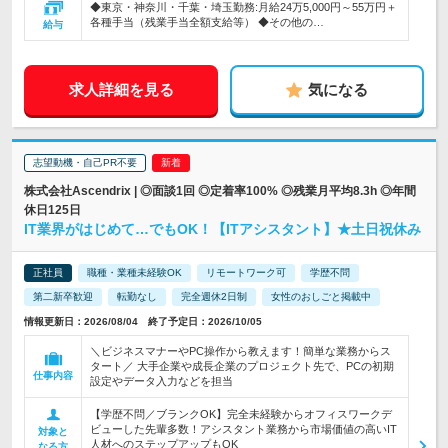
◆東京・神奈川・千葉・埼玉勤務:月給24万5,000円～55万円＋
各種手当（残業手当全額支給等） ◆その他の…
給与
求人詳細を見る
気になる
志望動機・自己PR不要
株式会社Ascendrix | ◎面談1回 ◎定着率100% ◎残業月平均8.3h ◎年間
休日125日
IT業界がはじめて…でもOK！【ITアシスタント】★土日祝休み
正社員
職種・業種未経験OK
リモートワーク可
学歴不問
第二新卒歓迎
転勤なし
完全週休2日制
女性のおしごと掲載中
情報更新日：2026/08/04 終了予定日：2026/10/05
＼ビジネスマナーやPC操作から教えます！簡単な業務からス
タート／ 大手企業や成長企業のプロジェクト先で、PCの初期
仕事内容
設定やデータ入力などを担当
【学歴不問／ブランクOK】完全未経験からオフィスワークデ
ビューした先輩多数！アシスタント業務から市場価値の高いIT
対象と
人材へのステップアップもOK
なる方