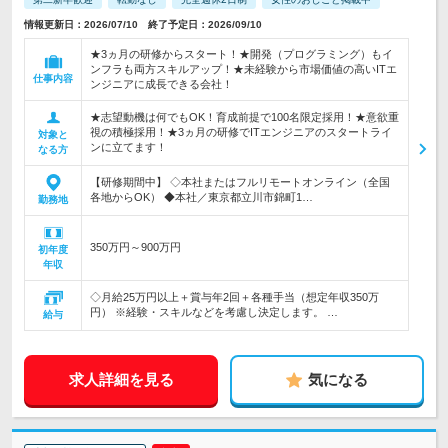
情報更新日：2026/07/10 終了予定日：2026/09/10
★3ヵ月の研修からスタート！★開発（プログラミング）もイ
ンフラも両方スキルアップ！★未経験から市場価値の高いITエ
仕事内容
ンジニアに成長できる会社！
★志望動機は何でもOK！育成前提で100名限定採用！★意欲重
視の積極採用！★3ヵ月の研修でITエンジニアのスタートライ
対象と
ンに立てます！
なる方
【研修期間中】 ◇本社またはフルリモートオンライン（全国
各地からOK） ◆本社／東京都立川市錦町1…
勤務地
350万円～900万円
初年度
年収
◇月給25万円以上＋賞与年2回＋各種手当（想定年収350万
円） ※経験・スキルなどを考慮し決定します。 …
給与
求人詳細を見る
気になる