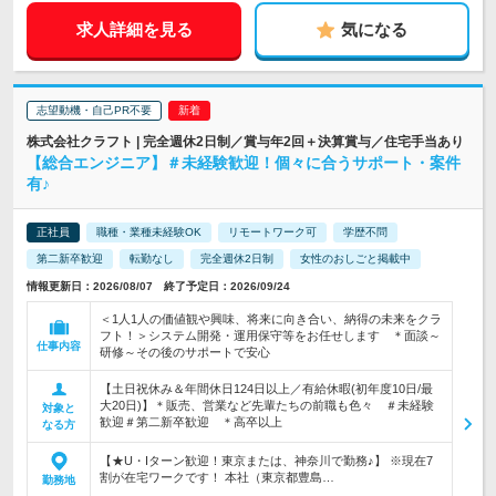
求人詳細を見る
気になる
志望動機・自己PR不要
株式会社クラフト | 完全週休2日制／賞与年2回＋決算賞与／住宅手当あり
【総合エンジニア】＃未経験歓迎！個々に合うサポート・案件
有♪
正社員
職種・業種未経験OK
リモートワーク可
学歴不問
第二新卒歓迎
転勤なし
完全週休2日制
女性のおしごと掲載中
情報更新日：2026/08/07 終了予定日：2026/09/24
＜1人1人の価値観や興味、将来に向き合い、納得の未来をクラ
フト！＞システム開発・運用保守等をお任せします ＊面談～
仕事内容
研修～その後のサポートで安心
【土日祝休み＆年間休日124日以上／有給休暇(初年度10日/最
大20日)】＊販売、営業など先輩たちの前職も色々 ＃未経験
対象と
歓迎＃第二新卒歓迎 ＊高卒以上
なる方
【★U・Iターン歓迎！東京または、神奈川で勤務♪】 ※現在7
割が在宅ワークです！ 本社（東京都豊島…
勤務地