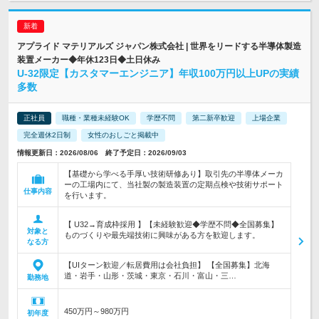
アプライド マテリアルズ ジャパン株式会社 | 世界をリードする半導体製造
装置メーカー◆年休123日◆土日休み
U-32限定【カスタマーエンジニア】年収100万円以上UPの実績
多数
正社員
職種・業種未経験OK
学歴不問
第二新卒歓迎
上場企業
完全週休2日制
女性のおしごと掲載中
情報更新日：2026/08/06 終了予定日：2026/09/03
【基礎から学べる手厚い技術研修あり】取引先の半導体メーカ
ーの工場内にて、当社製の製造装置の定期点検や技術サポート
仕事内容
を行います。
【 U32→育成枠採用 】【未経験歓迎◆学歴不問◆全国募集】
対象と
ものづくりや最先端技術に興味がある方を歓迎します。
なる方
【UIターン歓迎／転居費用は会社負担】 【全国募集】北海
道・岩手・山形・茨城・東京・石川・富山・三…
勤務地
450万円～980万円
初年度