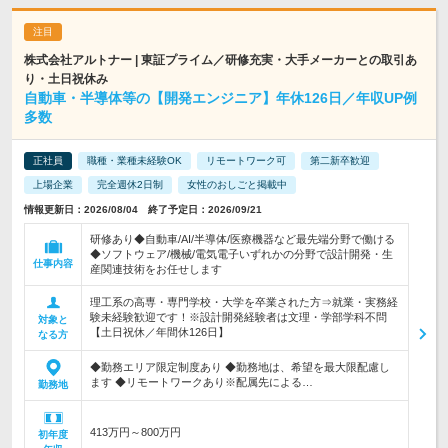
株式会社アルトナー | 東証プライム／研修充実・大手メーカーとの取引あ
り・土日祝休み
自動車・半導体等の【開発エンジニア】年休126日／年収UP例
多数
正社員
職種・業種未経験OK
リモートワーク可
第二新卒歓迎
上場企業
完全週休2日制
女性のおしごと掲載中
情報更新日：2026/08/04 終了予定日：2026/09/21
研修あり◆自動車/AI/半導体/医療機器など最先端分野で働ける
◆ソフトウェア/機械/電気電子いずれかの分野で設計開発・生
仕事内容
産関連技術をお任せします
理工系の高専・専門学校・大学を卒業された方⇒就業・実務経
験未経験歓迎です！※設計開発経験者は文理・学部学科不問
対象と
【土日祝休／年間休126日】
なる方
◆勤務エリア限定制度あり ◆勤務地は、希望を最大限配慮し
ます ◆リモートワークあり※配属先による…
勤務地
413万円～800万円
初年度