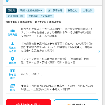
み
正社員
職種・業種未経験OK
第二新卒歓迎
転勤なし
上場企業
完全週休2日制
女性のおしごと掲載中
情報更新日：2026/08/06 終了予定日：2026/09/03
取引先の半導体メーカーの工場内で、当社製の製造装置のメン
テナンス等をお任せします◎基礎から学べる技術研修◎綺麗・
仕事内容
安全なクリーンルームでの作業
【未経験歓迎◆高卒以上◆年齢不問】◎20代～30代活躍中◎8
割が未経験の中途入社メンバー◎残業月15h程度◆元・自動車
対象と
整備士や文系出身者も活躍中
なる方
【UIターン歓迎／転居費用は会社負担】 【全国募集】北海
道・岩手・山形・茨城・東京・石川・富山・三…
勤務地
450万円～980万円
初年度
年収
◆大卒：月給38万5,000円以上 ◆高卒・その他：月給32万0,00
0円以上 ＜上記以外の方＞ ◆短大・専門卒：…
給与