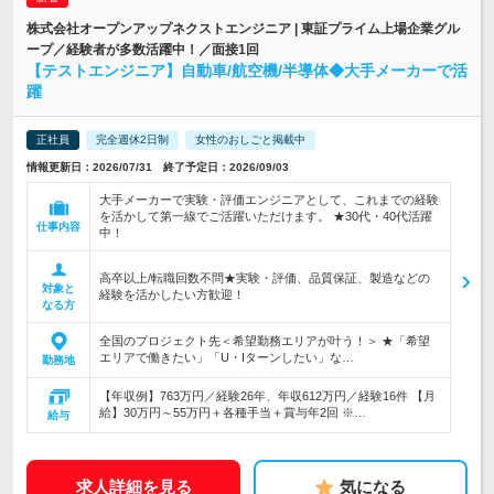
株式会社オープンアップネクストエンジニア | 東証プライム上場企業グル
ープ／経験者が多数活躍中！／面接1回
【テストエンジニア】自動車/航空機/半導体◆大手メーカーで活
躍
正社員
完全週休2日制
女性のおしごと掲載中
情報更新日：2026/07/31 終了予定日：2026/09/03
大手メーカーで実験・評価エンジニアとして、これまでの経験
を活かして第一線でご活躍いただけます。 ★30代・40代活躍
仕事内容
中！
高卒以上/転職回数不問★実験・評価、品質保証、製造などの
対象と
経験を活かしたい方歓迎！
なる方
全国のプロジェクト先＜希望勤務エリアが叶う！＞ ★「希望
エリアで働きたい」「U・Iターンしたい」な…
勤務地
【年収例】763万円／経験26年、年収612万円／経験16件 【月
給】30万円～55万円＋各種手当＋賞与年2回 ※…
給与
求人詳細を見る
気になる