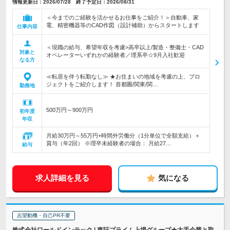
情報更新日：2026/07/28 終了予定日：2026/08/31
＜今までのご経験を活かせるお仕事をご紹介！＞自動車、家
電、精密機器等のCAD作図（設計補助）からスタートします
仕事内容
＜現職の給与、希望年収を考慮>高卒以上/製造・整備士・CAD
対象と
オペレーターいずれかの経験者／理系卒☆9月入社歓迎
なる方
≪転居を伴う転勤なし≫ ★お住まいの地域を考慮の上、プロ
ジェクトをご紹介します！ 首都圏/関東/関…
勤務地
500万円～900万円
初年度
年収
月給30万円～55万円+時間外労働分（1分単位で全額支給）＋
賞与（年2回） ※理卒未経験者の場合： 月給27…
給与
求人詳細を見る
気になる
志望動機・自己PR不要