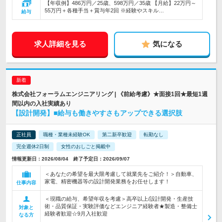
【年収例】486万円／25歳、598万円／35歳 【月給】22万円～
55万円＋各種手当＋賞与年2回 ※経験やスキル…
給与
求人詳細を見る
気になる
株式会社フォーラムエンジニアリング | 《前給考慮》★面接1回★最短1週
間以内の入社実績あり
【設計開発】■給与も働きやすさもアップできる選択肢
正社員
職種・業種未経験OK
第二新卒歓迎
転勤なし
完全週休2日制
女性のおしごと掲載中
情報更新日：2026/08/04 終了予定日：2026/09/07
＜あなたの希望を最大限考慮して就業先をご紹介！＞自動車、
家電、精密機器等の設計開発業務をお任せします！
仕事内容
＜現職の給与、希望年収を考慮＞高卒以上/設計開発・生産技
術・品質保証・実験評価などエンジニア経験者★製造・整備士
対象と
経験者歓迎☆9月入社歓迎
なる方