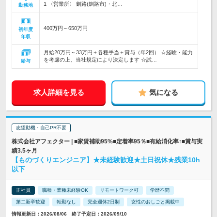
1 〈営業所〉 釧路(釧路市)・北…
勤務地
400万円～650万円
初年度
年収
月給20万円～33万円＋各種手当＋賞与（年2回） ☆経験・能力
を考慮の上、当社規定により決定します ☆試…
給与
求人詳細を見る
気になる
志望動機・自己PR不要
株式会社アフェクター | ■家賃補助95%■定着率95％■有給消化率↑■賞与実
績3.5ヶ月
【ものづくりエンジニア】★未経験歓迎★土日祝休★残業10h
以下
正社員
職種・業種未経験OK
リモートワーク可
学歴不問
第二新卒歓迎
転勤なし
完全週休2日制
女性のおしごと掲載中
情報更新日：2026/08/06 終了予定日：2026/09/10