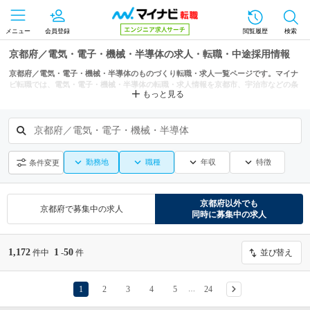
メニュー
会員登録
閲覧履歴
検索
京都府／電気・電子・機械・半導体の求人・転職・中途採用情報
京都府／電気・電子・機械・半導体のものづくり転職・求人一覧ページです。マイナ
ビ転職では、電気・電子・機械・半導体の転職・求人情報を京都市、宇治市などの条
もっと見る
件からも探せます。
京都府／電気・電子・機械・半導体
勤務地
職種
年収
特徴
条件変更
京都府
以外でも
京都府
で募集中の求人
同時に募集中の求人
1,172
1
50
件中
-
件
並び替え
1
2
3
4
5
24
…