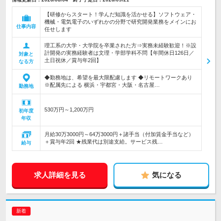
【研修からスタート！学んだ知識を活かせる】ソフトウェア・
機械・電気電子のいずれかの分野で研究開発業務をメインにお
仕事内容
任せします
理工系の大学・大学院を卒業された方⇒実務未経験歓迎！※設
計開発の実務経験者は文理・学部学科不問【年間休日126日／
対象と
土日祝休／賞与年2回】
なる方
◆勤務地は、希望を最大限配慮します ◆リモートワークあり
※配属先による 横浜・宇都宮・大阪・名古屋…
勤務地
530万円～1,200万円
初年度
年収
月給30万3000円～64万3000円＋諸手当（付加賃金手当など）
＋賞与年2回 ★残業代は別途支給。サービス残…
給与
求人詳細を見る
気になる