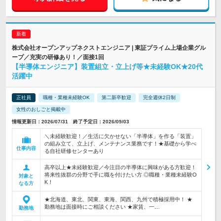
株式会社オープンアップネクストエンジニア | 東証プライム上場企業グル
ープ／充実の研修あり！／面接1回
【半導体エンジニア】装置組立・立上げ等★未経験OK★20代
活躍中
正社員
職種・業種未経験OK
第二新卒歓迎
完全週休2日制
女性のおしごと掲載中
情報更新日：2026/07/31 終了予定日：2026/09/03
＼未経験歓迎！／生活に欠かせない「半導体」を作る「装置」
の組み立て、立上げ、メンテナンス業務です！★基礎から学べ
仕事内容
る自社研修センターあり
高卒以上★未経験歓迎／今注目の半導体に興味がある方歓迎！
将来性抜群の分野で手に職を付けたい方 ◎職種・業種未経験O
対象と
K！
なる方
★北海道、東北、関東、東海、関西、九州で積極採用中！ ★
勤務地は面接時にご相談ください ★家賃、一…
勤務地