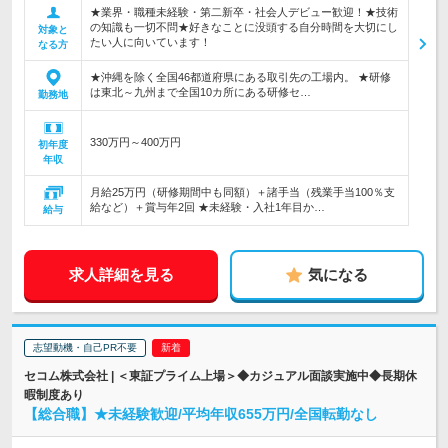
★業界・職種未経験・第二新卒・社会人デビュー歓迎！★技術
の知識も一切不問★好きなことに没頭する自分時間を大切にし
対象と
たい人に向いています！
なる方
★沖縄を除く全国46都道府県にある取引先の工場内。 ★研修
は東北～九州まで全国10カ所にある研修セ…
勤務地
330万円～400万円
初年度
年収
月給25万円（研修期間中も同額）＋諸手当（残業手当100％支
給など）＋賞与年2回 ★未経験・入社1年目か…
給与
求人詳細を見る
気になる
志望動機・自己PR不要
セコム株式会社 | ＜東証プライム上場＞◆カジュアル面談実施中◆長期休
暇制度あり
【総合職】★未経験歓迎/平均年収655万円/全国転勤なし