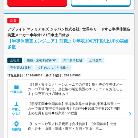
アプライド マテリアルズ ジャパン株式会社 | 世界をリードする半導体製造
装置メーカー◆年休123日◆土日休み
【半導体装置エンジニア】前職より年収100万円以上UPの実績
多数
正社員
職種・業種未経験OK
第二新卒歓迎
上場企業
完全週休2日制
女性のおしごと掲載中
情報更新日：2026/08/06 終了予定日：2026/09/03
【綺麗・安全なクリーンルームでの作業】取引先の半導体メー
カーの工場内にて、当社製の製造装置のエンジニアをお任せし
仕事内容
ます◎充実の技術研修あり
【学歴不問◆全国募集】半導体業界の経験者(半導体装置メー
カーで派遣/業務委託経験者も活躍中)◆30歳で年収700万円以
対象と
上の社員も在籍◆残業月15h程度
なる方
【UIターン歓迎／転居費用は会社負担】 【全国募集】北海
道・岩手・山形・茨城・東京・石川・富山・三…
勤務地