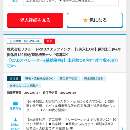
全額支給いたします。 ★資格手当は毎月支給…
給与
求人詳細を見る
気になる
志望動機・自己PR不要
株式会社リクルートR&Dスタッフィング | 【8月入社OK】原則土日休&年
間休日120日/志望動機等ナシで応募OK
【CADオペレーター(補助業務)】未経験OK/初年度年収400万
可/m
正社員
職種・業種未経験OK
第二新卒歓迎
完全週休2日制
女性のおしごと掲載中
情報更新日：2026/07/27 終了予定日：2026/08/20
【研修制度が充実&アシスタントから始めるので安心！】自動
車や航空機、モバイル機器部品等の図面作図・補助業務からス
仕事内容
タート！ ★20~30代が活躍中
【未経験歓迎・第二新卒・フリーターの方まで大歓迎／20～30
代が活躍中！】◆高卒以上 ◆面接から内定まで1週間&早期入
対象と
社希望も大歓迎です ※副業もOK
なる方