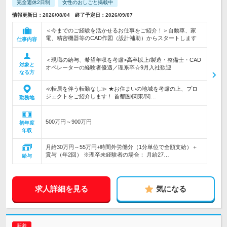
完全週休2日制
女性のおしごと掲載中
情報更新日：2026/08/04 終了予定日：2026/09/07
＜今までのご経験を活かせるお仕事をご紹介！＞自動車、家
電、精密機器等のCAD作図（設計補助）からスタートします
仕事内容
＜現職の給与、希望年収を考慮>高卒以上/製造・整備士・CAD
対象と
オペレーターの経験者優遇／理系卒☆9月入社歓迎
なる方
≪転居を伴う転勤なし≫ ★お住まいの地域を考慮の上、プロ
ジェクトをご紹介します！ 首都圏/関東/関…
勤務地
500万円～900万円
初年度
年収
月給30万円～55万円+時間外労働分（1分単位で全額支給）＋
賞与（年2回） ※理卒未経験者の場合： 月給27…
給与
求人詳細を見る
気になる