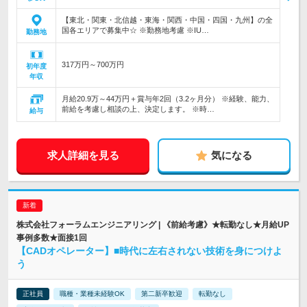
【東北・関東・北信越・東海・関西・中国・四国・九州】の全
国各エリアで募集中☆ ※勤務地考慮 ※IU…
勤務地
317万円～700万円
初年度
年収
月給20.9万～44万円＋賞与年2回（3.2ヶ月分） ※経験、能力、
前給を考慮し相談の上、決定します。 ※時…
給与
求人詳細を見る
気になる
株式会社フォーラムエンジニアリング | 《前給考慮》★転勤なし★月給UP
事例多数★面接1回
【CADオペレーター】■時代に左右されない技術を身につけよ
う
正社員
職種・業種未経験OK
第二新卒歓迎
転勤なし