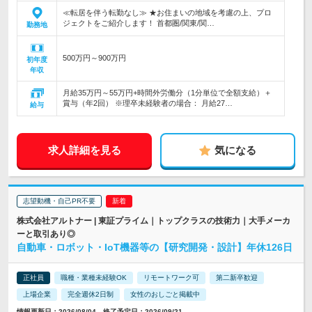
≪転居を伴う転勤なし≫ ★お住まいの地域を考慮の上、プロ
ジェクトをご紹介します！ 首都圏/関東/関…
勤務地
500万円～900万円
初年度
年収
月給35万円～55万円+時間外労働分（1分単位で全額支給）＋
賞与（年2回） ※理卒未経験者の場合： 月給27…
給与
求人詳細を見る
気になる
志望動機・自己PR不要
株式会社アルトナー | 東証プライム｜トップクラスの技術力｜大手メーカ
ーと取引あり◎
自動車・ロボット・IoT機器等の【研究開発・設計】年休126日
正社員
職種・業種未経験OK
リモートワーク可
第二新卒歓迎
上場企業
完全週休2日制
女性のおしごと掲載中
情報更新日：2026/08/04 終了予定日：2026/09/21