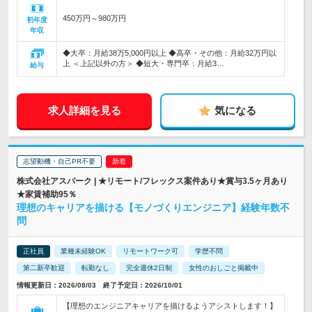
450万円～980万円
初年度
年収
◆大卒：月給38万5,000円以上 ◆高卒・その他：月給32万円以
上 ＜上記以外の方＞ ◆短大・専門卒：月給3…
給与
求人詳細を見る
気になる
志望動機・自己PR不要
株式会社アスパーク | ★リモート/フレックス案件あり★賞与3.5ヶ月あり
★家賃補助95％
理想のキャリアを描ける【モノづくりエンジニア】経験年数不
問
正社員
業種未経験OK
リモートワーク可
学歴不問
第二新卒歓迎
転勤なし
完全週休2日制
女性のおしごと掲載中
情報更新日：2026/08/03 終了予定日：2026/10/01
【理想のエンジニアキャリアを描けるようアシストします！】