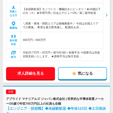
【未経験歓迎】モノづくり・機械好きにピッタリ！★34歳以下
対象と
の方（※）★学歴不問／社会人デビューOK／第二新卒歓迎
なる方
＼関東・東海・関西エリアは積極募集中／ 今回は全国エリア
での募集。 希望を最大限考慮し、配属先を決…
勤務地
300万円～500万円
初年度
年収
月給20.7万円～33万円＋賞与年2回＋各種手当 ※残業代は別途
全額支給いたします。 ★資格手当は毎月支給…
給与
求人詳細を見る
気になる
アプライド マテリアルズ ジャパン株式会社 | 世界的な半導体装置メーカ
ー/30歳で年収700万円以上の社員も在籍
【エンジニア・技術職】◆未経験歓迎 ◆年休123日 ◆土日祝休