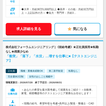
年収
◆大卒：月給38万5,000円以上 ◆高卒・その他：月給32万円以
上 ＜上記以外の方＞ ◆短大・専門卒：月給3…
給与
求人詳細を見る
気になる
株式会社フォーラムエンジニアリング | 《前給考慮》★正社員採用★転勤
なし★残業少なめ
「衝突」「落下」「水没」…壊すを仕事に■【テストエンジニ
ア】
正社員
職種・業種未経験OK
第二新卒歓迎
転勤なし
完全週休2日制
女性のおしごと掲載中
情報更新日：2026/07/28 終了予定日：2026/08/31
＜あなたの希望を最大限考慮して就業先をご紹介！＞自動車、
家電、精密機器等のテストエンジニア業務をお任せします！
仕事内容
＜現職の給与、希望年収を考慮>高卒以上/製造・整備士・CAD
対象と