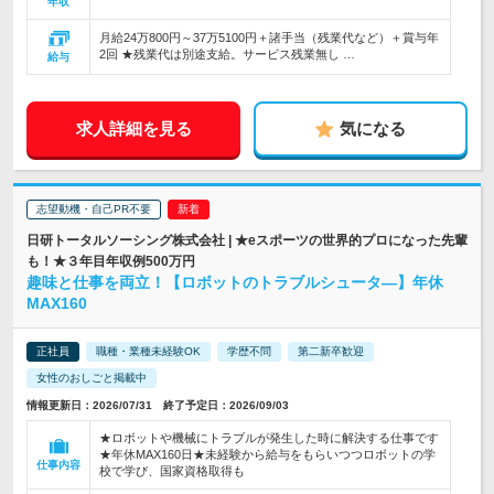
年収
月給24万800円～37万5100円＋諸手当（残業代など）＋賞与年
2回 ★残業代は別途支給。サービス残業無し …
給与
求人詳細を見る
気になる
志望動機・自己PR不要
日研トータルソーシング株式会社 | ★eスポーツの世界的プロになった先輩
も！★３年目年収例500万円
趣味と仕事を両立！【ロボットのトラブルシュータ―】年休
MAX160
正社員
職種・業種未経験OK
学歴不問
第二新卒歓迎
女性のおしごと掲載中
情報更新日：2026/07/31 終了予定日：2026/09/03
★ロボットや機械にトラブルが発生した時に解決する仕事です
★年休MAX160日★未経験から給与をもらいつつロボットの学
仕事内容
校で学び、国家資格取得も