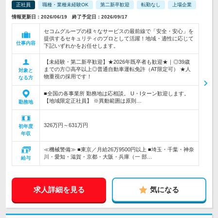
正社員
職種・業種未経験OK
第二新卒歓迎
転勤なし
上場企業
情報更新日：2026/06/19 終了予定日：2026/09/17
セコムグループの様々なサービスの最前線で「安全・安心」を
提供するセキュリティのプロとして活躍！地域・適性に応じて
仕事内容
下記いずれかをお任せします。
【未経験・第二新卒歓迎】★2026年既卒者も歓迎★｜◎39歳
までの方◎高卒以上◎普通自動車運転免許（AT限定可） ★人
対象と
物重視の採用です！
なる方
■全国の各事業所 勤務地は応相談。 U・Iターン歓迎します。
【地域限定正社員】 ※異動範囲は原則…
勤務地
326万円～631万円
初年度
年収
≪機械警備≫ ■東京／月給26万9500円以上 ■埼玉・千葉・神奈
川・愛知・滋賀・京都・大阪・兵庫（一 部…
給与
求人詳細を見る
気になる