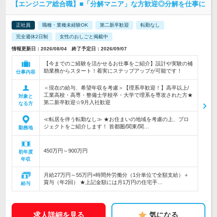
【エンジニア総合職】■「分解マニア」な方歓迎◎分解を仕事に
正社員
職種・業種未経験OK
第二新卒歓迎
転勤なし
完全週休2日制
女性のおしごと掲載中
情報更新日：2026/08/04 終了予定日：2026/09/07
【今までのご経験を活かせるお仕事をご紹介】設計や実験の補
助業務からスタート！着実にステップアップが可能です！
仕事内容
＜現在の給与、希望年収を考慮＞【理系卒歓迎！】高卒以上/
工業高校・高専・整備士学校卒・大学で理系を専攻された方★
対象と
第二新卒歓迎☆9月入社歓迎
なる方
≪転居を伴う転勤なし≫ ★お住まいの地域を考慮の上、プロ
ジェクトをご紹介します！ 首都圏/関東/関…
勤務地
450万円～900万円
初年度
年収
月給27万円～55万円+時間外労働分（1分単位で全額支給）＋
賞与（年2回） ★上記金額には月1万円の住宅手…
給与
求人詳細を見る
気になる