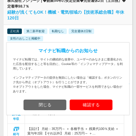
株式会社フジワーク | ◆創業54年の安定企業◆完全週休2日（土日祝）◆
定着率98.7％
経験が浅くてもOK！機械・電気領域の【技術系総合職】年休
120日
正社員
第二新卒歓迎
転勤なし
完全週休2日制
女性のおしごと掲載中
情報更新日：2026/07/17 終了予定日：2026/09/03
マイナビ転職からのお知らせ
【大手メーカー案件が100件超】機械・電気の領域で、設計・
マイナビ転職では、サイトの継続的な改善や、ユーザーのみなさまに最適化され
制御・CADオペ・試験・保守など、あなたのスキルにマッチし
仕事内容
た広告を配信すること等を目的に、Cookie等の「インフォマティブデータ」を利
たプロジェクトをお任せします！
用しています。
【経験の浅い方から歓迎★20代30代活躍中】◆機械・電気系の
インフォマティブデータの提供を無効にしたい場合は「確認する」ボタンのリン
何らかのエンジニア経験1年以上（設計・制御、CADオペ、テ
対象と
ク先から停止（オプトアウト）を行うことができます。
スト、保守など）
なる方
※オプトアウトをした場合、マイナビ転職の一部サービスを利用できない場合が
あります。
【転勤なし／大阪・京都・兵庫のプロジェクト先にて勤務】
★勤務地は最大限希望を考慮します！ ★U・…
勤務地
閉じる
確認する
400万円～600万円
初年度
年収
【設計】 月給：35万円～ ＋ 各種手当 ＋ 残業代100％支給 ＋
賞与年2回 【それ以外】 月給：25万円～ ＋…
給与