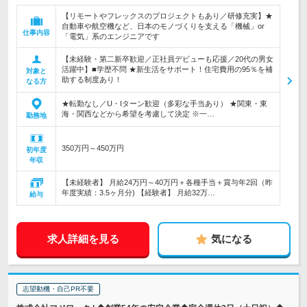
【リモートやフレックスのプロジェクトもあり／研修充実】★
自動車や航空機など、日本のモノづくりを支える「機械」or
仕事内容
「電気」系のエンジニアです
【未経験・第二新卒歓迎／正社員デビューも応援／20代の男女
活躍中】■学歴不問 ★新生活をサポート！住宅費用の95％を補
対象と
助する制度あり！
なる方
★転勤なし／U・Iターン歓迎（多彩な手当あり） ★関東・東
海・関西などから希望を考慮して決定 ※一…
勤務地
350万円～450万円
初年度
年収
【未経験者】 月給24万円～40万円＋各種手当＋賞与年2回（昨
年度実績：3.5ヶ月分) 【経験者】 月給32万…
給与
求人詳細を見る
気になる
志望動機・自己PR不要