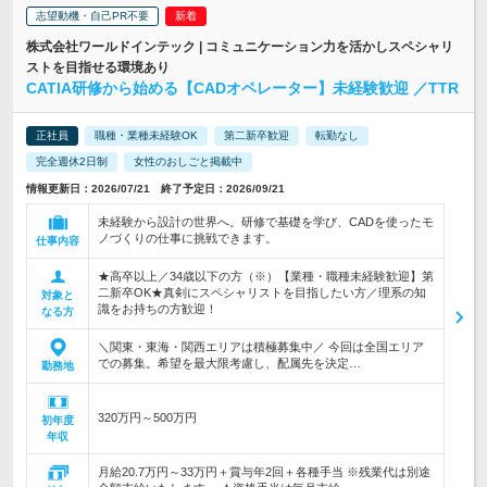
志望動機・自己PR不要
株式会社ワールドインテック | コミュニケーション力を活かしスペシャリ
ストを目指せる環境あり
CATIA研修から始める【CADオペレーター】未経験歓迎 ／TTR
正社員
職種・業種未経験OK
第二新卒歓迎
転勤なし
完全週休2日制
女性のおしごと掲載中
情報更新日：2026/07/21 終了予定日：2026/09/21
未経験から設計の世界へ。研修で基礎を学び、CADを使ったモ
ノづくりの仕事に挑戦できます。
仕事内容
★高卒以上／34歳以下の方（※）【業種・職種未経験歓迎】第
二新卒OK★真剣にスペシャリストを目指したい方／理系の知
対象と
識をお持ちの方歓迎！
なる方
＼関東・東海・関西エリアは積極募集中／ 今回は全国エリア
での募集。希望を最大限考慮し、配属先を決定…
勤務地
320万円～500万円
初年度
年収
月給20.7万円～33万円＋賞与年2回＋各種手当 ※残業代は別途