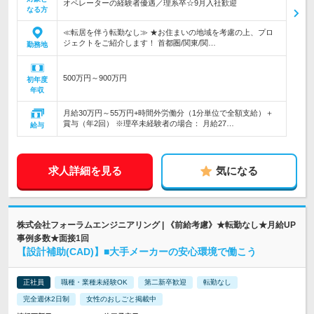
オペレーターの経験者優遇／理系卒☆9月入社歓迎
なる方
≪転居を伴う転勤なし≫ ★お住まいの地域を考慮の上、プロ
ジェクトをご紹介します！ 首都圏/関東/関…
勤務地
500万円～900万円
初年度
年収
月給30万円～55万円+時間外労働分（1分単位で全額支給）＋
賞与（年2回） ※理卒未経験者の場合： 月給27…
給与
求人詳細を見る
気になる
株式会社フォーラムエンジニアリング | 《前給考慮》★転勤なし★月給UP
事例多数★面接1回
【設計補助(CAD)】■大手メーカーの安心環境で働こう
正社員
職種・業種未経験OK
第二新卒歓迎
転勤なし
完全週休2日制
女性のおしごと掲載中