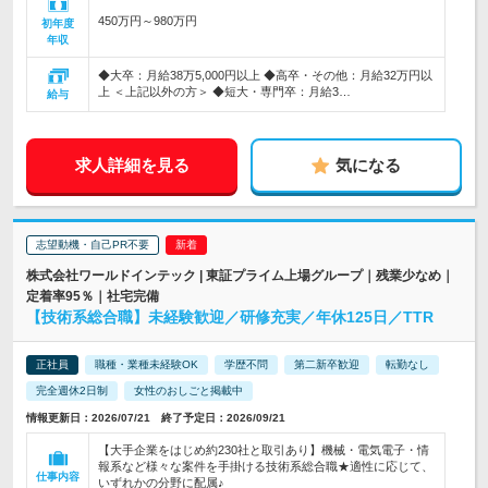
450万円～980万円
初年度
年収
◆大卒：月給38万5,000円以上 ◆高卒・その他：月給32万円以
上 ＜上記以外の方＞ ◆短大・専門卒：月給3…
給与
求人詳細を見る
気になる
志望動機・自己PR不要
株式会社ワールドインテック | 東証プライム上場グループ｜残業少なめ｜
定着率95％｜社宅完備
【技術系総合職】未経験歓迎／研修充実／年休125日／TTR
正社員
職種・業種未経験OK
学歴不問
第二新卒歓迎
転勤なし
完全週休2日制
女性のおしごと掲載中
情報更新日：2026/07/21 終了予定日：2026/09/21
【大手企業をはじめ約230社と取引あり】機械・電気電子・情
報系など様々な案件を手掛ける技術系総合職★適性に応じて、
仕事内容
いずれかの分野に配属♪