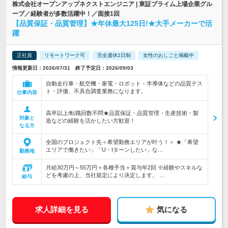
株式会社オープンアップネクストエンジニア | 東証プライム上場企業グル
ープ／経験者が多数活躍中！／面接1回
【品質保証・品質管理】★年休最大125日!★大手メーカーで活
躍
正社員
リモートワーク可
完全週休2日制
女性のおしごと掲載中
情報更新日：2026/07/31 終了予定日：2026/09/03
自動走行車・航空機・家電・ロボット・半導体などの品質テス
ト・評価、不具合調査業務になります。
仕事内容
高卒以上/転職回数不問★品質保証・品質管理・生産技術・製
対象と
造などの経験を活かしたい方歓迎！
なる方
全国のプロジェクト先＜希望勤務エリアが叶う！＞ ★「希望
エリアで働きたい」「U・Iターンしたい」な…
勤務地
月給30万円～55万円＋各種手当＋賞与年2回 ※経験やスキルな
どを考慮の上、当社規定により決定します。 …
給与
求人詳細を見る
気になる