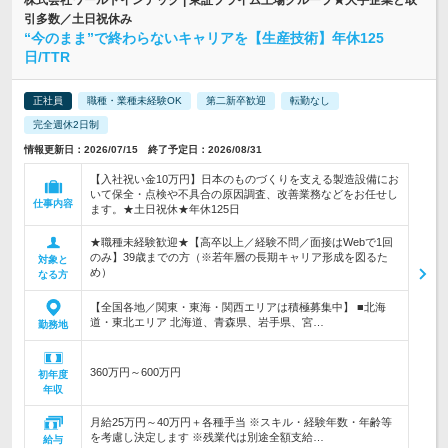
株式会社ワールドインテック | 東証プライム上場グループ★大手企業と取
引多数／土日祝休み
“今のまま”で終わらないキャリアを【生産技術】年休125
日/TTR
正社員
職種・業種未経験OK
第二新卒歓迎
転勤なし
完全週休2日制
情報更新日：2026/07/15 終了予定日：2026/08/31
【入社祝い金10万円】日本のものづくりを支える製造設備にお
いて保全・点検や不具合の原因調査、改善業務などをお任せし
仕事内容
ます。★土日祝休★年休125日
★職種未経験歓迎★【高卒以上／経験不問／面接はWebで1回
のみ】39歳までの方（※若年層の長期キャリア形成を図るた
対象と
め）
なる方
【全国各地／関東・東海・関西エリアは積極募集中】 ■北海
道・東北エリア 北海道、青森県、岩手県、宮…
勤務地
360万円～600万円
初年度
年収
月給25万円～40万円＋各種手当 ※スキル・経験年数・年齢等
を考慮し決定します ※残業代は別途全額支給…
給与