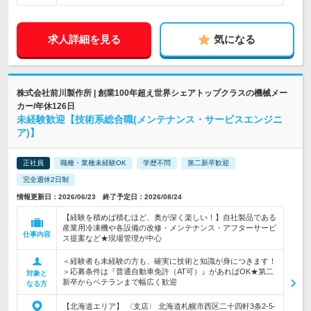
求人詳細を見る
気になる
株式会社前川製作所 | 創業100年超え世界シェアトップクラスの機械メー
カー/年休126日
未経験歓迎【技術系総合職(メンテナンス・サービスエンジニ
ア)】
正社員
職種・業種未経験OK
学歴不問
第二新卒歓迎
完全週休2日制
情報更新日：2026/06/23 終了予定日：2026/08/24
【経験を積めば積むほど、奥が深く楽しい！】自社製品である
産業用冷凍機や各設備の改修・メンテナンス・アフターサービ
仕事内容
ス提案など★現場管理が中心
＜経験者も未経験の方も、確実に技術と知識が身につきます！
＞応募条件は『普通自動車免許（AT可）』があればOK★第二
対象と
新卒からベテランまで幅広く歓迎
なる方
【北海道エリア】 〈支店〉 北海道札幌市西区二十四軒3条2-5-