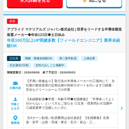
求人詳細を見る
気になる
アプライド マテリアルズ ジャパン株式会社 | 世界をリードする半導体製造
装置メーカー◆年休123日◆土日休み
年収100万以上UP実績多数【フィールドエンジニア】業界未経
験OK
正社員
職種・業種未経験OK
第二新卒歓迎
上場企業
完全週休2日制
女性のおしごと掲載中
情報更新日：2026/08/06 終了予定日：2026/09/03
【手厚い研修あり】取引先の半導体メーカーの工場内にて、当
社製の製造装置の定期点検や技術サポートを行います◎綺麗・
仕事内容
安全なクリーンルームでの作業
【未経験歓迎◆学歴・年齢不問◆全国募集】「半導体ってよく
分からない」という方もご安心を ◎文系・理系問わず活躍中
対象と
◎成長業界で活躍したい方に
なる方
【UIターン歓迎／転居費用は会社負担】 【全国募集】北海
道・岩手・山形・茨城・東京・石川・富山・三…
勤務地