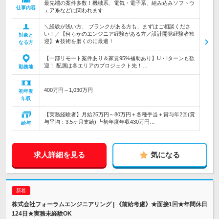
最先端の案件多数！機械系、電気・電子系、組み込みソフトウ
仕事内容
ェア系などに関われます
＼経験が浅い方、 ブランクがある方も、まずはご相談くださ
い！／【何らかのエンジニア経験がある方／設計開発経験者歓
対象と
迎】★技術を磨くのに最適！
なる方
【一部リモート案件あり＆家賃95%補助あり】U・Iターンも歓
迎！ 配属は各エリアのプロジェクト先！…
勤務地
400万円～1,030万円
初年度
年収
【実務経験者】月給25万円～80万円＋各種手当＋賞与年2回(賞
与平均：3.5ヶ月支給) ┗初年度年収430万円…
給与
求人詳細を見る
気になる
株式会社フォーラムエンジニアリング | 《前給考慮》★面接1回★年間休日
124日★実務未経験OK