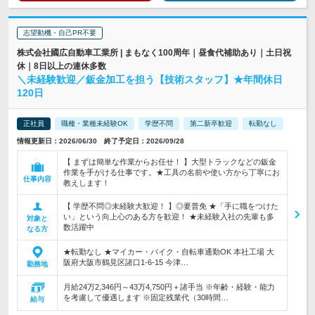
志望動機・自己PR不要
株式会社國広自動車工業所 | まもなく100周年｜昼食代補助あり｜土日祝
休｜8日以上の連休多数
＼未経験歓迎／鈑金加工を担う【技術スタッフ】★年間休日
120日
正社員
職種・業種未経験OK
学歴不問
第二新卒歓迎
転勤なし
情報更新日：2026/06/30 終了予定日：2026/09/28
【 まずは簡単な作業からお任せ！ 】大型トラックなどの鈑金
作業を手がける仕事です。★工具の名前や使い方から丁寧にお
仕事内容
教えします！
【 学歴不問◎未経験大歓迎！ 】◎要普免 ★「手に職をつけた
い」という向上心のある方を歓迎！ ★未経験入社の先輩も多
対象と
数活躍中
なる方
★転勤なし ★マイカー・バイク・自転車通勤OK 本社工場 大
阪府大阪市鶴見区諸口1-6-15 今津…
勤務地
月給24万2,346円～43万4,750円＋諸手当 ※年齢・経験・能力
を考慮して優遇します ※固定残業代（30時間…
給与