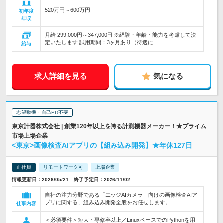
520万円～600万円
初年度
年収
月給 299,000円～347,000円 ※経験・年齢・能力を考慮して決
定いたします 試用期間：3ヶ月あり（待遇に…
給与
求人詳細を見る
気になる
志望動機・自己PR不要
東京計器株式会社 | 創業120年以上を誇る計測機器メーカー！★プライム
市場上場企業
<東京>画像検査AIアプリの【組み込み開発】★年休127日
正社員
リモートワーク可
上場企業
情報更新日：2026/05/21 終了予定日：2026/11/02
自社の注力分野である「エッジAIカメラ」向けの画像検査AIア
プリに関する、組み込み開発全般をお任せします。
仕事内容
＜必須要件＞短大・専修卒以上／LinuxベースでのPythonを用