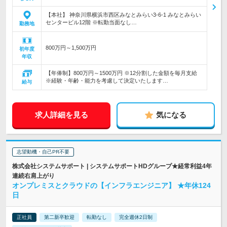
【本社】 神奈川県横浜市西区みなとみらい3-6-1 みなとみらい
センタービル12階 ※転勤当面なし…
勤務地
800万円～1,500万円
初年度
年収
【年俸制】800万円～1500万円 ※12分割した金額を毎月支給
※経験・年齢・能力を考慮して決定いたします…
給与
求人詳細を見る
気になる
志望動機・自己PR不要
株式会社システムサポート | システムサポートHDグループ★経常利益4年
連続右肩上がり
オンプレミスとクラウドの【インフラエンジニア】 ★年休124
日
正社員
第二新卒歓迎
転勤なし
完全週休2日制