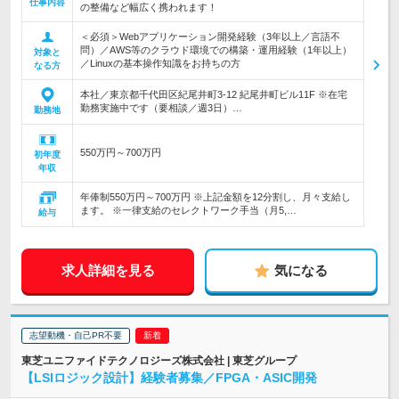
仕事内容
の整備など幅広く携われます！
＜必須＞Webアプリケーション開発経験（3年以上／言語不
問）／AWS等のクラウド環境での構築・運用経験（1年以上）
対象と
／Linuxの基本操作知識をお持ちの方
なる方
本社／東京都千代田区紀尾井町3-12 紀尾井町ビル11F ※在宅
勤務実施中です（要相談／週3日）…
勤務地
550万円～700万円
初年度
年収
年俸制550万円～700万円 ※上記金額を12分割し、月々支給し
ます。 ※一律支給のセレクトワーク手当（月5,…
給与
求人詳細を見る
気になる
志望動機・自己PR不要
東芝ユニファイドテクノロジーズ株式会社 | 東芝グループ
【LSIロジック設計】経験者募集／FPGA・ASIC開発