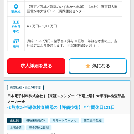
【東京／宮城／新潟のいずれかへ配属】 〈本社〉 東京都大田
区雪が谷大塚町1-7 〈長岡開発センター…
勤務地
450万円～1,000万円
初年度
年収
月給32～57万円＋諸手当＋賞与 ※経験・年齢を考慮の上、当
社規定により優遇します。 ※試用期間3ヵ月（…
給与
求人詳細を見る
気になる
志望動機・自己PR不要
日本電子材料株式会社 | 【東証スタンダード市場上場】★半導体検査部品
メーカー★
≪熊本≫半導体検査機器の【評価技術】＊年間休日121日
正社員
職種未経験OK
リモートワーク可
第二新卒歓迎
上場企業
完全週休2日制