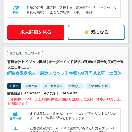
月給20万円～35万円＋各種手当＋賞与年2回（3～4ヵ月分＋決
算賞与実績） ※あなたの経験・スキル・年齢…
給与
求人詳細を見る
気になる
志望動機・自己PR不要
有限会社セイジョウ機械 | オーダーメイド製品の製造■退職金制度■完全週
休二日制(土日)
経験者限定求人【製造スタッフ】年収700万円以上可｜土日休
正社員
学歴不問
第二新卒歓迎
転勤なし
完全週休2日制
情報更新日：2026/06/26 終了予定日：2026/08/27
＼年間休日120日以上+有給休暇／頑張りは給与に反映、年収700万以上
も可能です！
【まずは簡単な作業からスタート】コンベアやリフトなどのオ
ーダーメイド製品の製造をお任せします。
仕事内容
＼経験者限定募集！20代30代活躍中／稼ぎたい方もプライベー