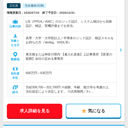
正社員
完全週休2日制
情報更新日：2026/07/10 終了予定日：2026/12/31
LSI（FPGA／ASIC）のロジック設計、システム検討から回路
設計、検証、実機評価までを担当。
仕事内容
高専・大学・大学院以上／半導体ロジック設計、検証スキルを
対象と
お持ちの方（Verilog、VHDL等）
なる方
東京都または神奈川県内 【雇入れ直後】上記事業所 【変更の
範囲】会社の定める事業所
勤務地
600万円～630万円
初年度
年収
月給309,700～322,700円 ※経験、年齢、能力等を考慮の上、
当社規定により決定します。 ※試用期間／3ヶ…
給与
求人詳細を見る
気になる