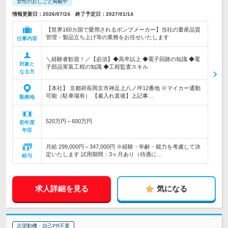
女性のおしごと掲載中
情報更新日：2026/07/24 終了予定日：2027/01/14
【世界160カ国で愛用されるポンプメーカー】当社の量産品質
管理・製品立ち上げ等の業務をお任せいたします
仕事内容
＼経験者歓迎！／【必須】◆高卒以上 ◆電子回路の知識 ◆電
対象と
子部品実装工程の知識 ◆工程監査スキル
なる方
【本社】 京都府長岡京市神足上八ノ坪12番地 ※マイカー通勤
可能（駐車場有） 【雇入れ直後】上記事…
勤務地
520万円～600万円
初年度
年収
月給 299,000円～347,000円 ※経験・年齢・能力を考慮して決
定いたします 試用期間：3ヶ月あり（待遇に…
給与
求人詳細を見る
気になる
志望動機・自己PR不要