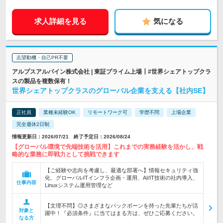
求人詳細を見る
気になる
志望動機・自己PR不要
アルプスアルパイン株式会社 | 東証プライム上場┃#世界シェアトップクラ
スの製品を複数保有！
世界シェアトップクラスのグローバル企業を支える【社内SE】
正社員
業種未経験OK
リモートワーク可
学歴不問
上場企業
完全週休2日制
情報更新日：2026/07/21 終了予定日：2026/08/24
【グローバル環境で先端技術を活用】これまでの実務経験を活かし、戦
略的な業務に即戦力として挑戦できます
【ご経験や志向を考慮し、最適な部署へ】情報セキュリティ強
化、グローバルITインフラ企画・運用、AI/IT技術の社内導入、
仕事内容
Linuxシステム運用管理など
【文理不問】◎さまざまなバックボーンを持った先輩たちが活
対象と
躍中！『必須条件』に当てはまる方は、ぜひご応募ください。
なる方