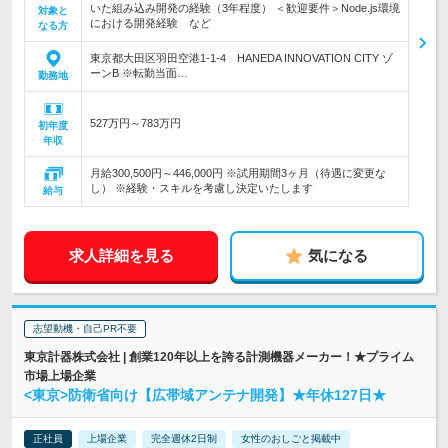
いた組み込み開発の経験（3年程度） ＜歓迎要件＞Node.js環境
対象と
における開発経験 など
なる方
東京都大田区羽田空港1-1-4 HANEDA INNOVATION CITY ゾ
ーンB ※転勤当面…
勤務地
527万円～783万円
初年度
年収
月給300,500円～446,000円 ※試用期間3ヶ月（待遇に変更な
し） ※経験・スキルを考慮し決定いたします
給与
求人詳細を見る
気になる
志望動機・自己PR不要
東京計器株式会社 | 創業120年以上を誇る計測機器メーカー！★プライム
市場上場企業
<東京>防衛省向け【広帯域アンテナ開発】★年休127日★
正社員
上場企業
完全週休2日制
女性のおしごと掲載中