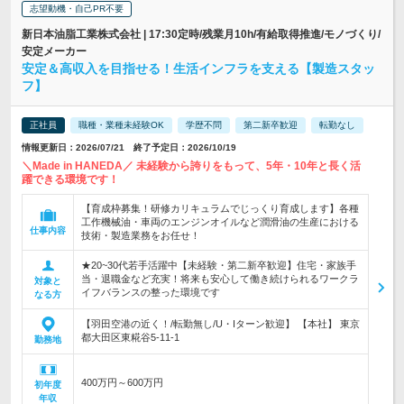
志望動機・自己PR不要
新日本油脂工業株式会社 | 17:30定時/残業月10h/有給取得推進/モノづくり/
安定メーカー
安定＆高収入を目指せる！生活インフラを支える【製造スタッ
フ】
正社員
職種・業種未経験OK
学歴不問
第二新卒歓迎
転勤なし
情報更新日：2026/07/21 終了予定日：2026/10/19
＼Made in HANEDA／ 未経験から誇りをもって、5年・10年と長く活
躍できる環境です！
【育成枠募集！研修カリキュラムでじっくり育成します】各種
工作機械油・車両のエンジンオイルなど潤滑油の生産における
仕事内容
技術・製造業務をお任せ！
★20~30代若手活躍中【未経験・第二新卒歓迎】住宅・家族手
当・退職金など充実！将来も安心して働き続けられるワークラ
対象と
イフバランスの整った環境です
なる方
【羽田空港の近く！/転勤無し/U・Iターン歓迎】 【本社】 東京
都大田区東糀谷5-11-1
勤務地
400万円～600万円
初年度
年収