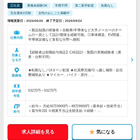
正社員
業種未経験OK
学歴不問
第二新卒歓迎
転勤なし
完全週休2日制
女性のおしごと掲載中
情報更新日：2026/06/26 終了予定日：2026/09/24
＜製品知識の研修有＞自動車/半導体など大手メーカーのチー
ムの一員として設計/開発を経験可能。◎車体構造、EV関連、
仕事内容
半導体設備など多彩な分野へ挑戦
【経験者は前職給与保証】CAD設計・製図の実務経験者（業
対象と
界・分野不問）
なる方
★転勤なし／UIターン歓迎 ★社員寮完備/引っ越し補助・赴任
費補助あり ★マイカー、バイク・原付、…
勤務地
532万円～532万円
初年度
年収
＜給与＞ 月給30万9900円～48万9900円（基本給＋技術手当）
＋賞与年2回 ※残業手当は全額支給 ※経験・…
給与
求人詳細を見る
気になる