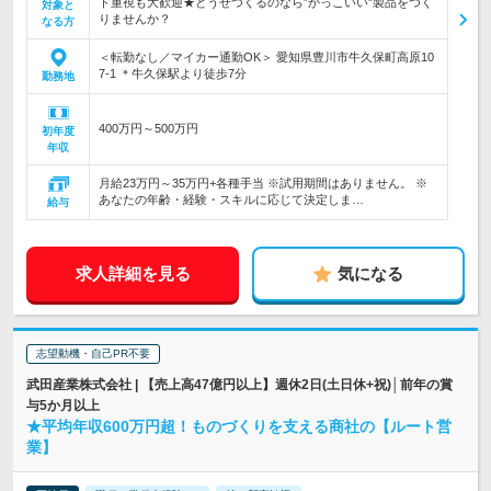
ト重視も大歓迎★どうせつくるのなら”かっこいい”製品をつく
対象と
りませんか？
なる方
＜転勤なし／マイカー通勤OK＞ 愛知県豊川市牛久保町高原10
7-1 ＊牛久保駅より徒歩7分
勤務地
400万円～500万円
初年度
年収
月給23万円～35万円+各種手当 ※試用期間はありません。 ※
あなたの年齢・経験・スキルに応じて決定しま…
給与
求人詳細を見る
気になる
志望動機・自己PR不要
武田産業株式会社 | 【売上高47億円以上】週休2日(土日休+祝)│前年の賞
与5か月以上
★平均年収600万円超！ものづくりを支える商社の【ルート営
業】