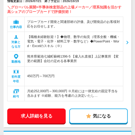
情報更新日：2026/07/21 終了予定日：2026/10/19
＼グローバル展開×半導体検査部品の上場メーカー／理系知識を活かす
高シェアのプローブカードで評価技術！
プローブカード開発と関連部材の評価、及び開発品のお客様対
応をお任せします。
仕事内容
【職種未経験歓迎！】◆物理、数学の知見（理系全般・機械・
電気・電子・化学・材料工学・数学など）◆PowerPoint・Wor
対象と
d・Excelのスキル（※）
なる方
熊本県菊池七城町蘇崎1396-5 【雇入れ直後】上記事業所 【変
更の範囲】会社の定める各事業所
勤務地
450万円～700万円
初年度
年収
月給252,000円～300,000円 ※月給には一律支給の固定手当を
含みます ※経験、能力を考慮の上決定いたし…
給与
求人詳細を見る
気になる