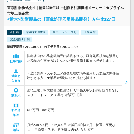
東京計器株式会社 | 創業120年以上を誇る計測機器メーカー！★プライム
市場上場企業
<栃木>防衛製品の【画像処理応用製品開発】★年休127日
正社員
業種未経験OK
リモートワーク可
上場企業
完全週休2日制
情報更新日：2026/05/21 終了予定日：2026/11/02
防衛省向けの防衛装備品に搭載される、画像処理技術を活用し
た製品の企画から設計などの開発業務全般をお任せします。
仕事内容
＜必須要件＞大卒以上／画像処理技術を使用した製品の開発経
対象と
験がある方 ★業界未経験の方の挑戦も歓迎！
なる方
那須工場：栃木県那須郡那須町大字高久甲3-1 ※転勤当面なし
※リモートワーク（週2）相談可 【雇…
勤務地
612万円～804万円
初年度
年収
月給339,500円～446,000円 ※試用期間3ヶ月（待遇に変更な
し） ※経験・スキルを考慮し決定いたします
給与