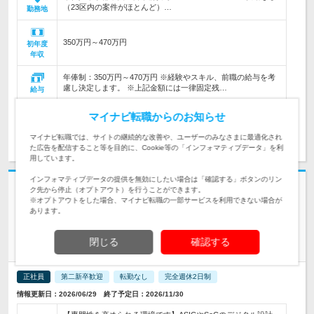
（23区内の案件がほとんど）…
勤務地
350万円～470万円
初年度
年収
年俸制：350万円～470万円 ※経験やスキル、前職の給与を考
慮し決定します。 ※上記金額には一律固定残…
給与
マイナビ転職からのお知らせ
求人詳細を見る
気になる
マイナビ転職では、サイトの継続的な改善や、ユーザーのみなさまに最適化され
た広告を配信すること等を目的に、Cookie等の「インフォマティブデータ」を利
用しています。
インフォマティブデータの提供を無効にしたい場合は「確認する」ボタンのリン
志望動機・自己PR不要
ク先から停止（オプトアウト）を行うことができます。
※オプトアウトをした場合、マイナビ転職の一部サービスを利用できない場合が
Global Unichip Japan株式会社 | TSMCグループの技術力／年間休日
あります。
129日
【ASIC / SoC Digital設計：DFT設計中堅エンジニア】年休129
閉じる
確認する
日
正社員
第二新卒歓迎
転勤なし
完全週休2日制
情報更新日：2026/06/29 終了予定日：2026/11/30