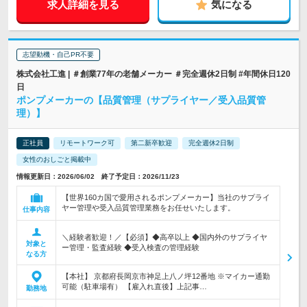
求人詳細を見る
気になる
志望動機・自己PR不要
株式会社工進 | ＃創業77年の老舗メーカー ＃完全週休2日制 #年間休日120
日
ポンプメーカーの【品質管理（サプライヤー／受入品質管
理）】
正社員
リモートワーク可
第二新卒歓迎
完全週休2日制
女性のおしごと掲載中
情報更新日：2026/06/02 終了予定日：2026/11/23
【世界160カ国で愛用されるポンプメーカー】当社のサプライ
ヤー管理や受入品質管理業務をお任せいたします。
仕事内容
＼経験者歓迎！／【必須】◆高卒以上 ◆国内外のサプライヤ
対象と
ー管理・監査経験 ◆受入検査の管理経験
なる方
【本社】 京都府長岡京市神足上八ノ坪12番地 ※マイカー通勤
可能（駐車場有） 【雇入れ直後】上記事…
勤務地