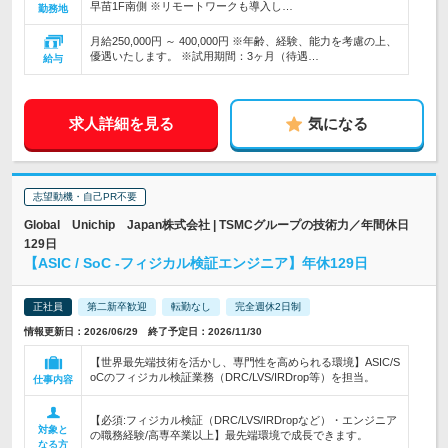
早苗1F南側 ※リモートワークも導入し…
勤務地
月給250,000円 ～ 400,000円 ※年齢、経験、能力を考慮の上、
優遇いたします。 ※試用期間：3ヶ月（待遇…
給与
求人詳細を見る
気になる
志望動機・自己PR不要
Global Unichip Japan株式会社 | TSMCグループの技術力／年間休日
129日
【ASIC / SoC -フィジカル検証エンジニア】年休129日
正社員
第二新卒歓迎
転勤なし
完全週休2日制
情報更新日：2026/06/29 終了予定日：2026/11/30
【世界最先端技術を活かし、専門性を高められる環境】ASIC/S
oCのフィジカル検証業務（DRC/LVS/IRDrop等）を担当。
仕事内容
【必須:フィジカル検証（DRC/LVS/IRDropなど）・エンジニア
対象と
の職務経験/高専卒業以上】最先端環境で成長できます。
なる方