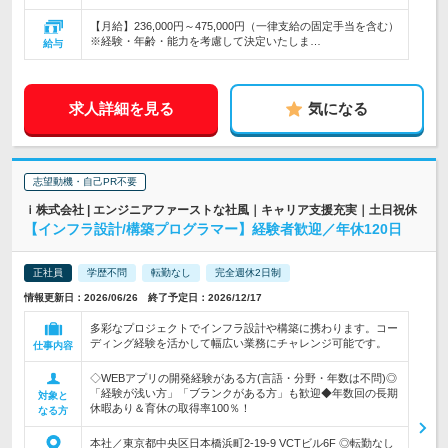
【月給】236,000円～475,000円（一律支給の固定手当を含む）
※経験・年齢・能力を考慮して決定いたしま…
給与
求人詳細を見る
気になる
志望動機・自己PR不要
ｉ株式会社 | エンジニアファーストな社風｜キャリア支援充実｜土日祝休
【インフラ設計/構築プログラマー】経験者歓迎／年休120日
正社員
学歴不問
転勤なし
完全週休2日制
情報更新日：2026/06/26 終了予定日：2026/12/17
多彩なプロジェクトでインフラ設計や構築に携わります。コー
ディング経験を活かして幅広い業務にチャレンジ可能です。
仕事内容
◇WEBアプリの開発経験がある方(言語・分野・年数は不問)◎
「経験が浅い方」「ブランクがある方」も歓迎◆年数回の長期
対象と
休暇あり＆育休の取得率100％！
なる方
本社／東京都中央区日本橋浜町2‐19‐9 VCTビル6F ◎転勤なし