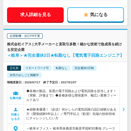
求人詳細を見る
気になる
志望動機・自己PR不要
株式会社イアス | 大手メーカーと直取引多数！確かな技術で急成長を続け
る安定企業
＜岐阜＞★完全週休2日★転勤なし【電気電子回路エンジニア】
正社員
リモートワーク可
転勤なし
完全週休2日制
女性のおしごと掲載中
情報更新日：2026/07/17 終了予定日：2027/01/07
◆各種の製品、装置の電子回路および電気回路を担当します！
（実験、評価まで）◆多種多様な開発案件、幅広い業務フィー
仕事内容
ルドあり
★経験者優遇！《必須》何かしらの電気回路の設計経験がある
方（開発経験5年以上）／専門卒以上《歓迎》先端の技術領域
対象と
にチャレンジしたい方
なる方
＜岐阜オフィス＞ 岐阜県各務原市蘇原早苗町82番地 グレース