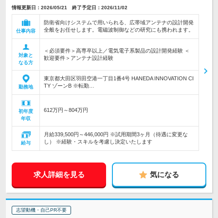
情報更新日：2026/05/21 終了予定日：2026/11/02
防衛省向けシステムで用いられる、広帯域アンテナの設計開発
全般をお任せします。電磁波制御などの研究にも携われます。
仕事内容
＜必須要件＞高専卒以上／電気電子系製品の設計開発経験 ＜
対象と
歓迎要件＞アンテナ設計経験
なる方
東京都大田区羽田空港一丁目1番4号 HANEDA INNOVATION CI
TY ゾーンB ※転勤…
勤務地
612万円～804万円
初年度
年収
月給339,500円～446,000円 ※試用期間3ヶ月（待遇に変更な
し） ※経験・スキルを考慮し決定いたします
給与
求人詳細を見る
気になる
志望動機・自己PR不要