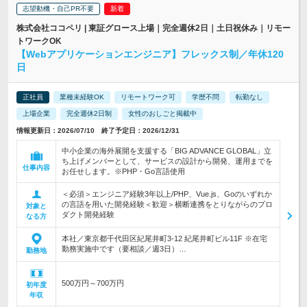
志望動機・自己PR不要
株式会社ココペリ | 東証グロース上場｜完全週休2日｜土日祝休み｜リモー
トワークOK
【Webアプリケーションエンジニア】フレックス制／年休120
日
正社員
業種未経験OK
リモートワーク可
学歴不問
転勤なし
上場企業
完全週休2日制
女性のおしごと掲載中
情報更新日：2026/07/10 終了予定日：2026/12/31
中小企業の海外展開を支援する「BIG ADVANCE GLOBAL」立
ち上げメンバーとして、サービスの設計から開発、運用までを
仕事内容
お任せします。※PHP・Go言語使用
＜必須＞エンジニア経験3年以上/PHP、Vue.js、Goのいずれか
の言語を用いた開発経験＜歓迎＞横断連携をとりながらのプロ
対象と
ダクト開発経験
なる方
本社／東京都千代田区紀尾井町3-12 紀尾井町ビル11F ※在宅
勤務実施中です（要相談／週3日）…
勤務地
500万円～700万円
初年度
年収