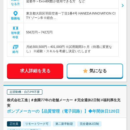
迎要件＞Excel関数が使用できる方 など
なる方
東京都大田区羽田空港一丁目1番4号 HANEDA INNOVATION CI
TY ゾーンB ※総合…
勤務地
556万円～742万円
初年度
年収
月給300,500円～401,000円 ※試用期間3ヶ月（待遇に変更な
し） ※経験・スキルを考慮し決定いたします
給与
求人詳細を見る
気になる
志望動機・自己PR不要
株式会社工進 | ＃創業77年の老舗メーカー ＃完全週休2日制 #福利厚生充
実
ポンプメーカーの【品質管理（電子回路）】◆年間休日120日
正社員
リモートワーク可
第二新卒歓迎
完全週休2日制