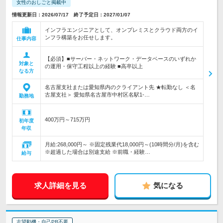
女性のおしごと掲載中
情報更新日：2026/07/17 終了予定日：2027/01/07
インフラエンジニアとして、オンプレミスとクラウド両方のイ
ンフラ構築をお任せします。
仕事内容
【必須】■サーバー・ネットワーク・データベースのいずれか
対象と
の運用・保守工程以上の経験 ■高卒以上
なる方
名古屋支社または愛知県内のクライアント先 ★転勤なし ＜名
古屋支社＞ 愛知県名古屋市中村区名駅1-…
勤務地
400万円～715万円
初年度
年収
月給:268,000円～ ※固定残業代18,000円～(10時間分/月)を含む
※超過した場合は別途支給 ※前職・経験…
給与
求人詳細を見る
気になる
志望動機・自己PR不要