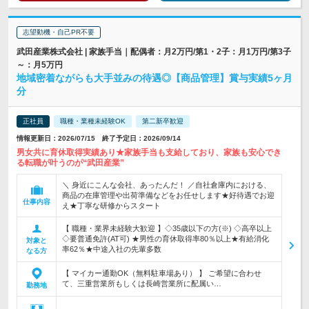
志望動機・自己PR不要
武田産業株式会社 | 家族手当｜配偶者：月2万円/第1・2子：月1万円/第3子
～：月5万円
地域密着ながらも大手並みの待遇◎【商品管理】賞与実績5ヶ月
分
正社員
職種・業種未経験OK
第二新卒歓迎
情報更新日：2026/07/15 終了予定日：2026/09/14
男女共に育休取得実績あり★家族手当も支給しており、家族も安心でき
る転職が叶うのが“武田産業”
＼ 身近にこんな会社、あったんだ！ ／自社倉庫内における、
商品の在庫管理や出荷準備などをお任せします★好待遇でお迎
仕事内容
え★丁寧な研修からスタート
【 職種・業界未経験大歓迎 】◇35歳以下の方(※) ◇高卒以上
◇要普通免許(AT可) ★男性の育休取得率80％以上★有給消化
対象と
率62％★中途入社の先輩多数
なる方
【 マイカー通勤OK（無料駐車場あり） 】 ご希望に合わせ
て、三重営業所もしくは長崎営業所に配属い…
勤務地