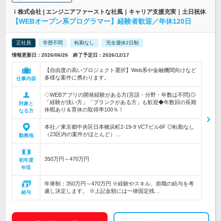
ｉ株式会社 | エンジニアファーストな社風｜キャリア支援充実｜土日祝休
【WEBオープン系プログラマー】経験者歓迎／年休120日
正社員
学歴不問
転勤なし
完全週休2日制
情報更新日：2026/06/26 終了予定日：2026/12/17
【自由度の高いプロジェクト選択】Web系や金融機関向けなど
多様な案件に携わります。
仕事内容
◇WEBアプリの開発経験がある方(言語・分野・年数は不問)◎
「経験が浅い方」「ブランクがある方」も歓迎◆年数回の長期
対象と
休暇あり＆育休の取得率100％！
なる方
本社／東京都中央区日本橋浜町2‐19‐9 VCTビル6F ◎転勤なし
（23区内の案件がほとんど）…
勤務地
350万円～470万円
初年度
年収
年俸制：350万円～470万円 ※経験やスキル、前職の給与を考
慮し決定します。 ※上記金額には一律固定残…
給与