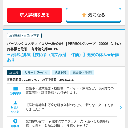
求人詳細を見る
気になる
志望動機・自己PR不要
パーソルクロステクノロジー株式会社 | PERSOLグループ｜2000社以上の
お客様と取引｜有休消化率80.3％
三河限定募集【技術者（電気設計・評価）】充実の休み★研修
あり
正社員
リモートワーク可
学歴不問
完全週休2日制
情報更新日：2026/07/30 終了予定日：2026/12/17
自動車・産業機器・航空機・ロボット・家電など、各分野での
電気設計・評価業務をお任せします。
仕事内容
【経験者募集】万全な研修体制のもとで、新たなスタートを切
対象と
りませんか？
なる方
愛知県刈谷市 ・安城市のプロジェクト先 ▼選べる勤務形態
様々な業界・製品に対応し、多様なキャリア…
勤務地