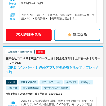
382万円～467万円
初年度
年収
月給23万円～30.5万円＋諸手当＋賞与年2回（前年度5か月分実
績あり） ▼給与詳細▼ 【長崎勤務の場合】 2…
給与
求人詳細を見る
気になる
志望動機・自己PR不要
株式会社ココペリ | 東証グロース上場｜完全週休2日｜土日祝休み｜リモー
トワークOK
【SRE（メンバー）】Webアプリ開発経験を活かす／フレック
ス制
正社員
業種未経験OK
リモートワーク可
学歴不問
転勤なし
上場企業
完全週休2日制
女性のおしごと掲載中
情報更新日：2026/07/10 終了予定日：2026/12/31
AWSインフラの設計から構築、運用までをお任せします！さら
に加えて、IaCでの構成管理、CI/CD改善、モニタリング環境