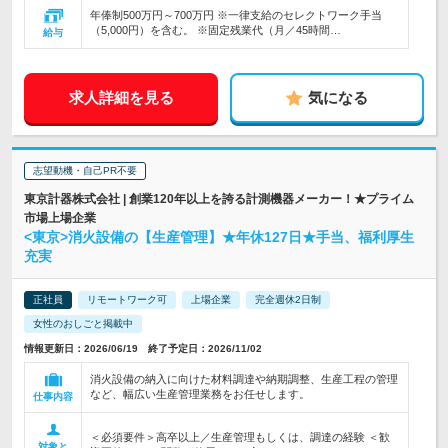
年俸制500万円～700万円 ※一律支給のセレクトワーク手当
（5,000円）を含む。 ※固定残業代（月／45時間…
給与
求人詳細を見る
気になる
志望動機・自己PR不要
東京計器株式会社 | 創業120年以上を誇る計測機器メーカー！★プライム
市場上場企業
<東京>消火設備の【生産管理】★年休127日★手当、福利厚生
充実
正社員
リモートワーク可
上場企業
完全週休2日制
女性のおしごと掲載中
情報更新日：2026/06/19 終了予定日：2026/11/02
消火設備の納入に向けた材料調達や納期調整、生産工程の管理
など、幅広い生産管理業務をお任せします。
仕事内容
＜必須要件＞高卒以上／生産管理もしくは、調達の経験 ＜歓
対象と