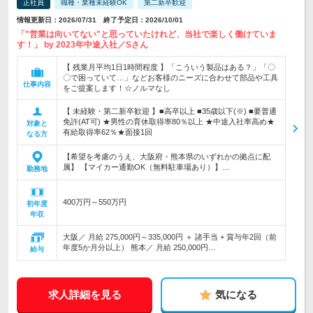
正社員
職種・業種未経験OK
第二新卒歓迎
情報更新日：2026/07/31 終了予定日：2026/10/01
「"営業は向いてない"と思っていたけれど、当社で楽しく働けていま
す！」 by 2023年中途入社／Sさん
【 残業月平均1日1時間程度 】「こういう製品はある？」「〇
〇で困っていて…」などお客様のニーズに合わせて部品や工具
仕事内容
をご提案します！☆ノルマなし
【 未経験・第二新卒歓迎 】■高卒以上 ■35歳以下(※) ■要普通
免許(AT可) ★男性の育休取得率80％以上 ★中途入社率高め★
対象と
有給取得率62％★面接1回
なる方
【希望を考慮のうえ、大阪府・熊本県のいずれかの拠点に配
属】 【マイカー通勤OK（無料駐車場あり）】…
勤務地
400万円～550万円
初年度
年収
大阪／ 月給 275,000円～335,000円 ＋ 諸手当 + 賞与年2回（前
年度5か月分以上） 熊本／ 月給 250,000円…
給与
求人詳細を見る
気になる