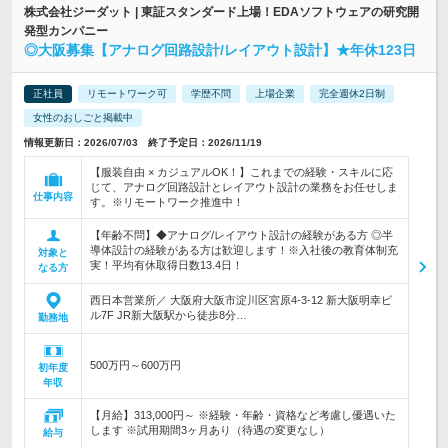
株式会社ジーダット | 東証スタンダード上場！EDAソフトウェアの研究開
発型カンパニー
◎大阪募集【アナログ回路設計/レイアウト設計】★年休123日
正社員
リモートワーク可
学歴不問
上場企業
完全週休2日制
女性のおしごと掲載中
情報更新日：2026/07/03 終了予定日：2026/11/19
【服装自由 × カジュアルOK！】これまでの経験・スキルに応
じて、アナログ回路設計とレイアウト設計の業務をお任せしま
仕事内容
す。※リモートワーク推進中！
【年齢不問】◆アナログ/レイアウト設計の経験がある方 ◎半
導体設計の経験がある方は歓迎します！※入社後の教育体制充
対象と
実！平均有休取得日数13.4日！
なる方
西日本営業所／ 大阪府大阪市淀川区宮原4-3-12 新大阪明幸ビ
ル7F JR新大阪駅から徒歩8分…
勤務地
500万円～600万円
初年度
年収
【月給】313,000円～ ※経験・年齢・資格など考慮し優遇いた
します ※試用期間3ヶ月あり（待遇の変更なし）
給与