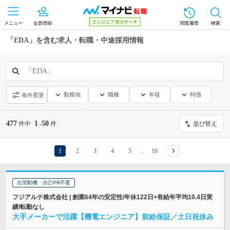
メニュー
会員登録
閲覧履歴
検索
「EDA」を含む求人・転職・中途採用情報
「EDA」
勤務地
職種
年収
特徴
条件変更
477
1
50
件中
-
件
並び替え
1
2
3
4
5
10
…
志望動機・自己PR不要
フジアルテ株式会社 | 創業64年の安定性/年休122日+有給年平均10.4日実
績/転勤なし
大手メーカーで活躍【機電エンジニア】前給保証／土日祝休み