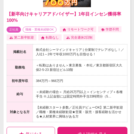
【新卒向けキャリアアドバイザー】1年目インセン獲得率
100%
リモートワーク可
学歴不問
正社員
職種・業種未経験OK
第二新卒歓迎
転勤なし
完全週休2日制
株式会社シーマインドキャリア | 分業制でテレアポなし！／
掲載社名
入社1～2年で年収1000万円も目指せる！
＜転勤はありません＞東京募集 ・本社／東京都新宿区大久
勤務地
保2-5-23 新宿辻ビル10階
初年度年収
384万円～966万円
＜未経験の場合＞ 月給25万円以上＋インセンティブ＋各種
給与
手当 ※上記金額には固定時間外手当33時間分（5…
【未経験スタート多数／正社員デビューOK】第二新卒歓迎
対象となる方
／職種・業種未経験歓迎★営業・販売・接客経験を活かせ
る★人材業界に興味がある方