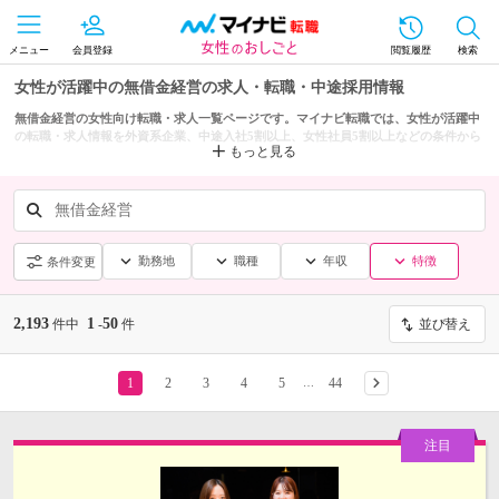
メニュー
会員登録
閲覧履歴
検索
女性が活躍中の無借金経営の求人・転職・中途採用情報
無借金経営の女性向け転職・求人一覧ページです。マイナビ転職では、女性が活躍中
の転職・求人情報を外資系企業、中途入社5割以上、女性社員5割以上などの条件から
もっと見る
も探せます。
無借金経営
勤務地
職種
年収
特徴
条件変更
2,193
1
50
件中
-
件
並び替え
1
2
3
4
5
44
…