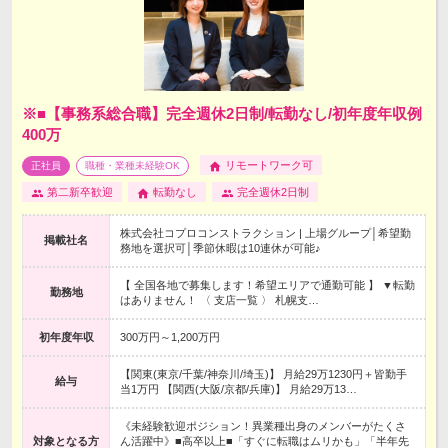
※■【事務系総合職】完全週休2日制/転勤なし/初年度年収例
400万
リモートワーク可
正社員
職種・業種未経験OK
第二新卒歓迎
転勤なし
完全週休2日制
株式会社コプロコンストラクション | 上場グループ│希望勤
掲載社名
務地を選択可│季節休暇は10連休が可能♪
【 全国各地で募集します！希望エリアで通勤可能 】 ▼転勤
勤務地
はありません！ 〈 支店一覧 〉 札幌支…
初年度年収
300万円～1,200万円
【関東(東京/千葉/神奈川/埼玉)】 月給29万1230円＋皆勤手
給与
当1万円 【関西(大阪/京都/兵庫)】 月給29万13…
《未経験歓迎ポジション！異業種出身のメンバーがたくさ
対象となる方
ん活躍中》■高卒以上■「すぐに転職はムリかも」「半年先