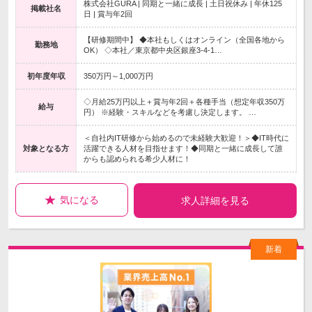
株式会社GURA | 同期と一緒に成長 | 土日祝休み | 年休125
掲載社名
日 | 賞与年2回
【研修期間中】 ◆本社もしくはオンライン（全国各地から
勤務地
OK） ◇本社／東京都中央区銀座3-4-1…
初年度年収
350万円～1,000万円
◇月給25万円以上＋賞与年2回＋各種手当（想定年収350万
給与
円） ※経験・スキルなどを考慮し決定します。 …
＜自社内IT研修から始めるので未経験大歓迎！＞◆IT時代に
対象となる方
活躍できる人材を目指せます！◆同期と一緒に成長して誰
からも認められる希少人材に！
気になる
求人詳細を見る