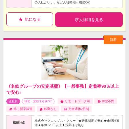
の入社がいい」など入社時期も相談OK
気になる
求人詳細を見る
《名鉄グループの安定基盤》【一般事務】定着率90％以上
で安心♪
リモートワーク可
学歴不問
正社員
職種・業種未経験OK
第二新卒歓迎
転勤なし
完全週休2日制
株式会社クロップス・クルー | ★研修制度で安心★未経験歓
掲載社名
迎★年休120日以上★残業ほぼ無し