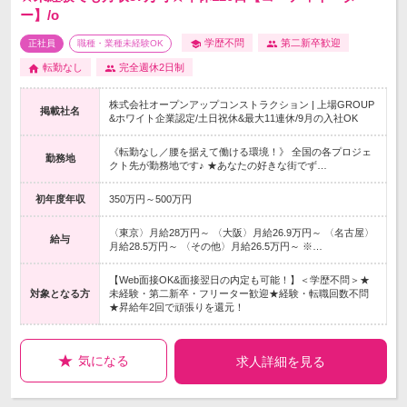
ー】/o
学歴不問
第二新卒歓迎
正社員
職種・業種未経験OK
転勤なし
完全週休2日制
株式会社オープンアップコンストラクション | 上場GROUP
掲載社名
&ホワイト企業認定/土日祝休&最大11連休/9月の入社OK
《転勤なし／腰を据えて働ける環境！》 全国の各プロジェ
勤務地
クト先が勤務地です♪ ★あなたの好きな街でず…
初年度年収
350万円～500万円
〈東京〉月給28万円～ 〈大阪〉月給26.9万円～ 〈名古屋〉
給与
月給28.5万円～ 〈その他〉月給26.5万円～ ※…
【Web面接OK&面接翌日の内定も可能！】＜学歴不問＞★
対象となる方
未経験・第二新卒・フリーター歓迎★経験・転職回数不問
★昇給年2回で頑張りを還元！
気になる
求人詳細を見る