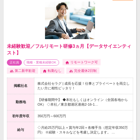
未経験歓迎／フルリモート研修3ヵ月【データサイエンティ
スト】
リモートワーク可
正社員
職種・業種未経験OK
第二新卒歓迎
転勤なし
完全週休2日制
株式会社セラグ | 成長を応援！仕事とプライベートを両立し
掲載社名
たい方に相性ピッタリ！
【研修期間中】 ◆本社もしくはオンライン（全国各地から
勤務地
OK） ◇本社／東京都港区港南2-16-1…
初年度年収
350万円～600万円
◇月給25万円以上＋賞与年2回＋各種手当（想定年収350万
給与
円） ※経験・スキルなどを考慮し決定します。 …