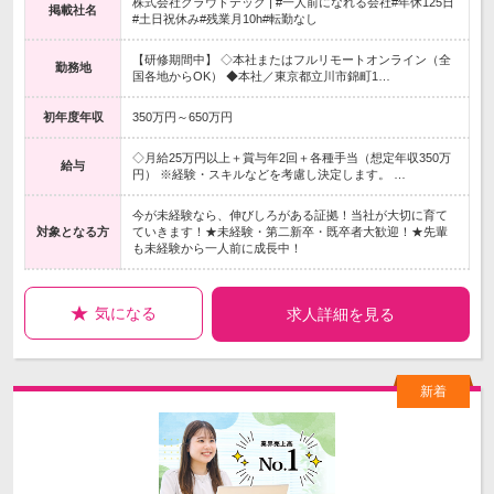
株式会社クラウドテック | #一人前になれる会社#年休125日
掲載社名
#土日祝休み#残業月10h#転勤なし
【研修期間中】 ◇本社またはフルリモートオンライン（全
勤務地
国各地からOK） ◆本社／東京都立川市錦町1…
初年度年収
350万円～650万円
◇月給25万円以上＋賞与年2回＋各種手当（想定年収350万
給与
円） ※経験・スキルなどを考慮し決定します。 …
今が未経験なら、伸びしろがある証拠！当社が大切に育て
対象となる方
ていきます！★未経験・第二新卒・既卒者大歓迎！★先輩
も未経験から一人前に成長中！
気になる
求人詳細を見る