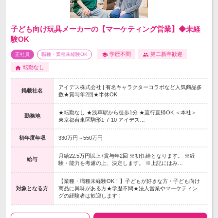
子ども向け玩具メーカーの【マーケティング営業】◆未経
験OK
学歴不問
第二新卒歓迎
正社員
職種・業種未経験OK
転勤なし
アイデス株式会社 | 有名キャラクターコラボなど人気商品多
掲載社名
数★賞与年2回★半休OK
★転勤なし ★浅草駅から徒歩1分 ★直行直帰OK ＜本社＞
勤務地
東京都台東区駒形1-7-10 アイデス…
初年度年収
330万円～550万円
月給22.5万円以上+賞与年2回 ※初任給となります。 ※経
給与
験・能力を考慮の上、決定します。 ※上記にはみ…
【業種・職種未経験OK！】子どもが好きな方・子ども向け
対象となる方
商品に興味がある方★学歴不問★法人営業やマーケティン
グの経験者は歓迎します！