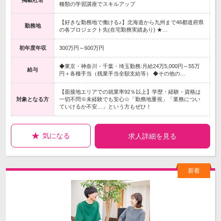
掲載社名
種類の学習講座でスキルアップ
【好きな勤務地で働ける♪】北海道から九州まで46都道府県
勤務地
の各プロジェクト先(在宅勤務実績あり) ★…
初年度年収
300万円～600万円
◆東京・神奈川・千葉・埼玉勤務:月給24万5,000円～55万
給与
円＋各種手当（残業手当全額支給等） ◆その他の…
【面接地エリアでの就業率92％以上】学歴・経験・資格は
対象となる方
一切不問※未経験でも安心☆「勤務地重視」「業務につい
ていけるか不安…」という方もぜひ！
気になる
求人詳細を見る