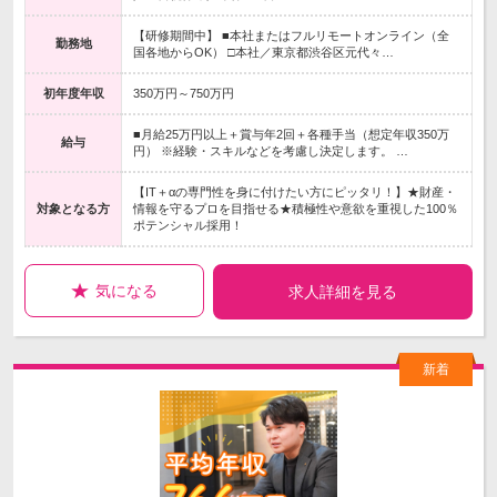
【研修期間中】 ■本社またはフルリモートオンライン（全
勤務地
国各地からOK） □本社／東京都渋谷区元代々…
初年度年収
350万円～750万円
■月給25万円以上＋賞与年2回＋各種手当（想定年収350万
給与
円） ※経験・スキルなどを考慮し決定します。 …
【IT＋αの専門性を身に付けたい方にピッタリ！】★財産・
対象となる方
情報を守るプロを目指せる★積極性や意欲を重視した100％
ポテンシャル採用！
気になる
求人詳細を見る