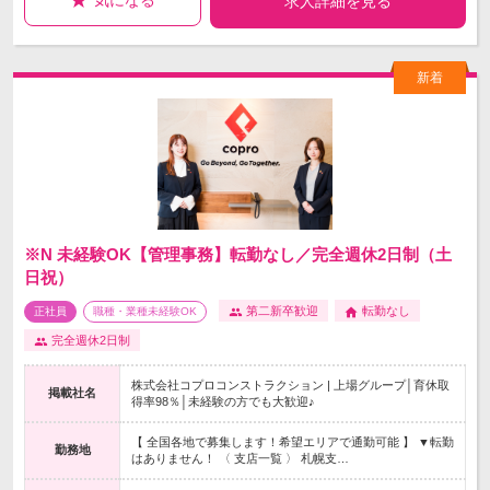
気になる
求人詳細を見る
※N 未経験OK【管理事務】転勤なし／完全週休2日制（土
日祝）
第二新卒歓迎
転勤なし
正社員
職種・業種未経験OK
完全週休2日制
株式会社コプロコンストラクション | 上場グループ│育休取
掲載社名
得率98％│未経験の方でも大歓迎♪
【 全国各地で募集します！希望エリアで通勤可能 】 ▼転勤
勤務地
はありません！ 〈 支店一覧 〉 札幌支…