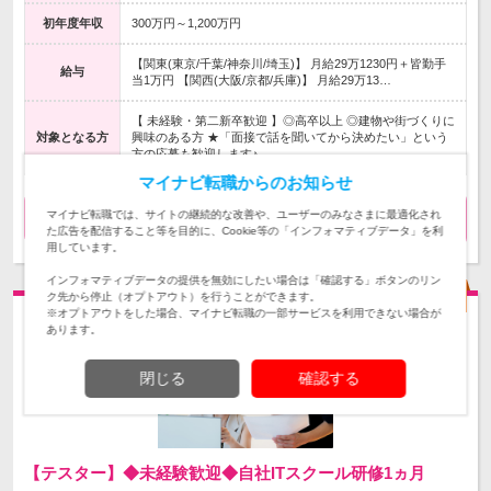
初年度年収
300万円～1,200万円
【関東(東京/千葉/神奈川/埼玉)】 月給29万1230円＋皆勤手
給与
当1万円 【関西(大阪/京都/兵庫)】 月給29万13…
【 未経験・第二新卒歓迎 】◎高卒以上 ◎建物や街づくりに
対象となる方
興味のある方 ★「面接で話を聞いてから決めたい」という
方の応募も歓迎します♪
マイナビ転職からのお知らせ
マイナビ転職では、サイトの継続的な改善や、ユーザーのみなさまに最適化され
気になる
求人詳細を見る
た広告を配信すること等を目的に、Cookie等の「インフォマティブデータ」を利
用しています。
インフォマティブデータの提供を無効にしたい場合は「確認する」ボタンのリン
ク先から停止（オプトアウト）を行うことができます。
※オプトアウトをした場合、マイナビ転職の一部サービスを利用できない場合が
あります。
閉じる
確認する
【テスター】◆未経験歓迎◆自社ITスクール研修1ヵ月