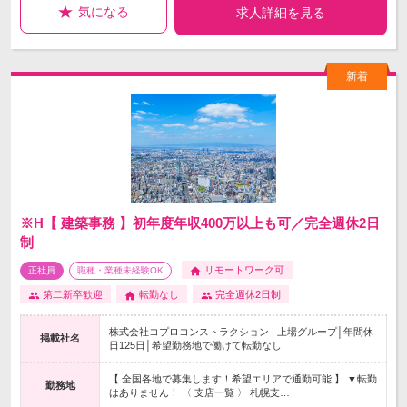
気になる
求人詳細を見る
※H【 建築事務 】初年度年収400万以上も可／完全週休2日
制
リモートワーク可
正社員
職種・業種未経験OK
第二新卒歓迎
転勤なし
完全週休2日制
株式会社コプロコンストラクション | 上場グループ│年間休
掲載社名
日125日│希望勤務地で働けて転勤なし
【 全国各地で募集します！希望エリアで通勤可能 】 ▼転勤
勤務地
はありません！ 〈 支店一覧 〉 札幌支…