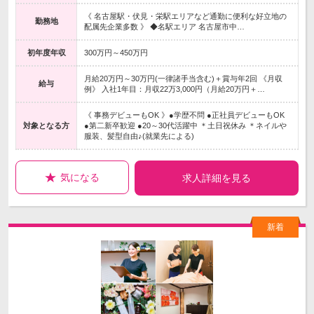
《 名古屋駅・伏見・栄駅エリアなど通勤に便利な好立地の
勤務地
配属先企業多数 》 ◆名駅エリア 名古屋市中…
初年度年収
300万円～450万円
月給20万円～30万円(一律諸手当含む)＋賞与年2回 《月収
給与
例》 入社1年目：月収22万3,000円（月給20万円＋…
《 事務デビューもOK 》●学歴不問 ●正社員デビューもOK
対象となる方
●第二新卒歓迎 ●20～30代活躍中 ＊土日祝休み ＊ネイルや
服装、髪型自由♪(就業先による)
気になる
求人詳細を見る