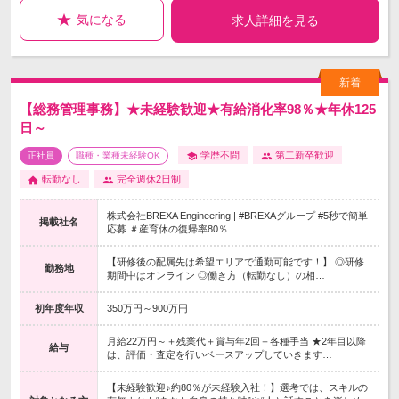
気になる
求人詳細を見る
【総務管理事務】★未経験歓迎★有給消化率98％★年休125
日～
学歴不問
第二新卒歓迎
正社員
職種・業種未経験OK
転勤なし
完全週休2日制
株式会社BREXA Engineering | #BREXAグループ #5秒で簡単
掲載社名
応募 ＃産育休の復帰率80％
【研修後の配属先は希望エリアで通勤可能です！】 ◎研修
勤務地
期間中はオンライン ◎働き方（転勤なし）の相…
初年度年収
350万円～900万円
月給22万円～＋残業代＋賞与年2回＋各種手当 ★2年目以降
給与
は、評価・査定を行いベースアップしていきます…
【未経験歓迎♪約80％が未経験入社！】選考では、スキルの