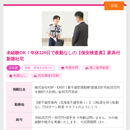
未経験OK！年休120日で夜勤なしの【保安検査員】家具付
新築社宅
学歴不問
第二新卒歓迎
正社員
職種・業種未経験OK
転勤なし
完全週休2日制
株式会社KSP・EAST | 新千歳空港勤務*面接1回*月給25万円
掲載社名
を確約*入社祝い金30万円支給
【新千歳空港内（北海道千歳市美々）】 ◎転居を伴う転勤
勤務地
なし ◎UIターン歓迎 ※カフェのようにくつ…
月給25万円～30万円+諸手当 ※年齢は問いません。その他
給与
経験や能力を考慮いたします。 ※試用期間（3ヶ…