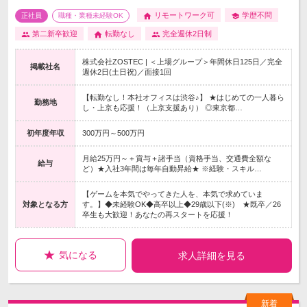
リモートワーク可
学歴不問
正社員
職種・業種未経験OK
第二新卒歓迎
転勤なし
完全週休2日制
株式会社ZOSTEC | ＜上場グループ＞年間休日125日／完全
掲載社名
週休2日(土日祝)／面接1回
【転勤なし！本社オフィスは渋谷♪】 ★はじめての一人暮ら
勤務地
し・上京も応援！（上京支援あり） ◎東京都…
初年度年収
300万円～500万円
月給25万円～＋賞与＋諸手当（資格手当、交通費全額な
給与
ど）★入社3年間は毎年自動昇給★ ※経験・スキル…
【ゲームを本気でやってきた人を、本気で求めていま
対象となる方
す。】◆未経験OK◆高卒以上◆29歳以下(※) ★既卒／26
卒生も大歓迎！あなたの再スタートを応援！
気になる
求人詳細を見る