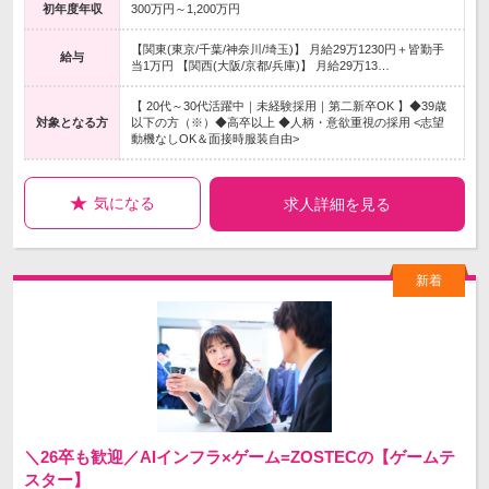
初年度年収
300万円～1,200万円
【関東(東京/千葉/神奈川/埼玉)】 月給29万1230円＋皆勤手
給与
当1万円 【関西(大阪/京都/兵庫)】 月給29万13…
【 20代～30代活躍中｜未経験採用｜第二新卒OK 】◆39歳
対象となる方
以下の方（※）◆高卒以上 ◆人柄・意欲重視の採用 <志望
動機なしOK＆面接時服装自由>
気になる
求人詳細を見る
＼26卒も歓迎／AIインフラ×ゲーム=ZOSTECの【ゲームテ
スター】