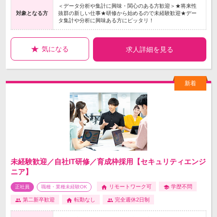
＜データ分析や集計に興味・関心のある方歓迎＞★将来性
対象となる方
抜群の新しい仕事★研修から始めるので未経験歓迎★デー
タ集計や分析に興味ある方にピッタリ！
気になる
求人詳細を見る
未経験歓迎／自社IT研修／育成枠採用【セキュリティエンジ
ニア】
リモートワーク可
学歴不問
正社員
職種・業種未経験OK
第二新卒歓迎
転勤なし
完全週休2日制