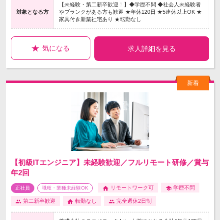
【未経験・第二新卒歓迎！】◆学歴不問 ◆社会人未経験者
対象となる方
やブランクがある方も歓迎 ★年休120日 ★5連休以上OK ★
家具付き新築社宅あり ★転勤なし
気になる
求人詳細を見る
【初級ITエンジニア】未経験歓迎／フルリモート研修／賞与
年2回
リモートワーク可
学歴不問
正社員
職種・業種未経験OK
第二新卒歓迎
転勤なし
完全週休2日制