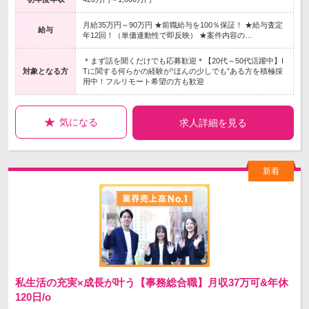
月給35万円～90万円 ★前職給与を100％保証！ ★給与査定
給与
年12回！（単価連動性で即反映） ★案件内容の…
＊まず話を聞くだけでも応募歓迎＊【20代～50代活躍中】I
対象となる方
Tに関する何らかの経験が“ほんの少しでも”ある方を積極採
用中！フルリモート希望の方も歓迎
気になる
求人詳細を見る
私生活の充実×成長が叶う【事務総合職】月収37万可&年休
120日/o