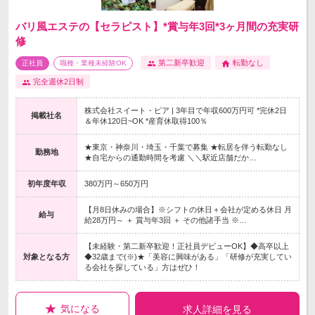
バリ風エステの【セラピスト】*賞与年3回*3ヶ月間の充実研
修
第二新卒歓迎
転勤なし
正社員
職種・業種未経験OK
完全週休2日制
株式会社スイート・ピア | 3年目で年収600万円可 *完休2日
掲載社名
＆年休120日~OK *産育休取得100％
★東京・神奈川・埼玉・千葉で募集 ★転居を伴う転勤なし
勤務地
★自宅からの通勤時間を考慮 ＼＼駅近店舗だか…
初年度年収
380万円～650万円
【月8日休みの場合】※シフトの休日＋会社が定める休日 月
給与
給28万円～ ＋ 賞与年3回 ＋ その他諸手当 ※…
【未経験・第二新卒歓迎！正社員デビューOK】◆高卒以上
対象となる方
◆32歳まで(※)★「美容に興味がある」「研修が充実してい
る会社を探している」方はぜひ！
気になる
求人詳細を見る