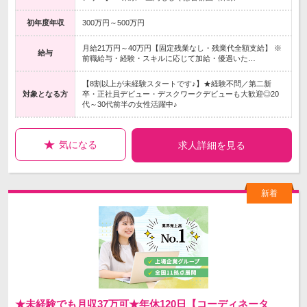
初年度年収
300万円～500万円
月給21万円～40万円【固定残業なし・残業代全額支給】 ※
給与
前職給与・経験・スキルに応じて加給・優遇いた…
【8割以上が未経験スタートです♪】★経験不問／第二新
対象となる方
卒・正社員デビュー・デスクワークデビューも大歓迎◎20
代～30代前半の女性活躍中♪
気になる
求人詳細を見る
★未経験でも月収37万可★年休120日【コーディネータ