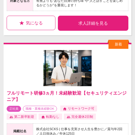
対象となる方
有無よりも“あなた自身の持ち味”や“人と話すことを楽しめ
るかどうか”を重視します！
気になる
求人詳細を見る
フルリモート研修3ヵ月！未経験歓迎【セキュリティエンジ
ニア】
リモートワーク可
正社員
職種・業種未経験OK
第二新卒歓迎
転勤なし
完全週休2日制
株式会社SCKS | 仕事を充実させ人生を豊かに／賞与年2回
掲載社名
／土日祝休み／年休125日