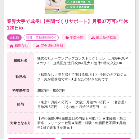
業界大手で成長!【空間づくりサポート】月収37万可×年休
120日/o
学歴不問
第二新卒歓迎
正社員
職種・業種未経験OK
転勤なし
完全週休2日制
株式会社オープンアップコンストラクション | 上場GROUP
掲載社名
&ホワイト企業認定/土日祝休&最大11連休/9月の入社OK
《転勤なし／腰を据えて働ける環境！》 全国の各プロジェ
勤務地
クト先が勤務地です♪ ★あなたの好きな街でず…
初年度年収
350万円～500万円
〈東京〉月給28万円～ 〈大阪〉月給26.9万円～ 〈名古屋〉
給与
月給28.5万円～ 〈その他〉月給26.5万円～ ※…
【Web面接OK&面接翌日の内定も可能！】★未経験・第二
対象となる方
新卒・フリーター歓迎★学歴・経験・転職回数不問★昇給
年2回で頑張りを還元！