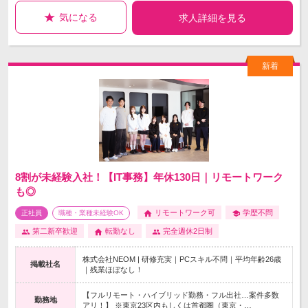
気になる
求人詳細を見る
8割が未経験入社！【IT事務】年休130日｜リモートワーク
も◎
リモートワーク可
学歴不問
正社員
職種・業種未経験OK
第二新卒歓迎
転勤なし
完全週休2日制
株式会社NEOM | 研修充実｜PCスキル不問｜平均年齢26歳
掲載社名
｜残業ほぼなし！
【フルリモート・ハイブリッド勤務・フル出社…案件多数
勤務地
アリ！】 ※東京23区内もしくは首都圏（東京・…