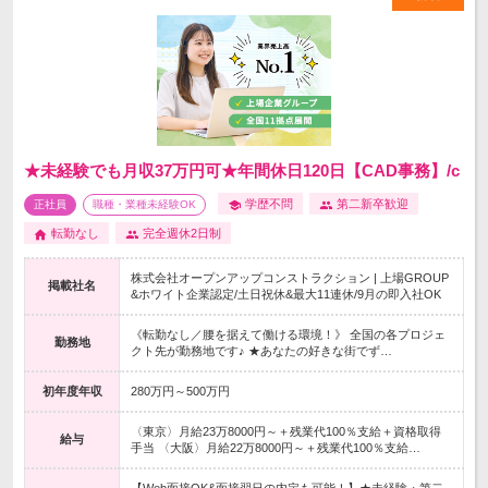
★未経験でも月収37万円可★年間休日120日【CAD事務】/c
学歴不問
第二新卒歓迎
正社員
職種・業種未経験OK
転勤なし
完全週休2日制
株式会社オープンアップコンストラクション | 上場GROUP
掲載社名
&ホワイト企業認定/土日祝休&最大11連休/9月の即入社OK
《転勤なし／腰を据えて働ける環境！》 全国の各プロジェ
勤務地
クト先が勤務地です♪ ★あなたの好きな街でず…
初年度年収
280万円～500万円
〈東京〉月給23万8000円～＋残業代100％支給＋資格取得
給与
手当 〈大阪〉月給22万8000円～＋残業代100％支給…