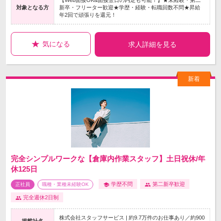
【Web面接OK&面接翌日の内定も可能！】★未経験・第二
対象となる方
新卒・フリーター歓迎★学歴・経験・転職回数不問★昇給
年2回で頑張りを還元！
気になる
求人詳細を見る
完全シンプルワークな【倉庫内作業スタッフ】土日祝休/年
休125日
学歴不問
第二新卒歓迎
正社員
職種・業種未経験OK
完全週休2日制
株式会社スタッフサービス | 約9.7万件のお仕事あり／約900