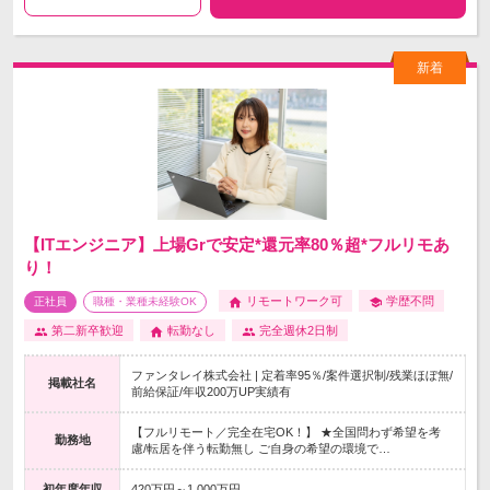
【ITエンジニア】上場Grで安定*還元率80％超*フルリモあ
り！
リモートワーク可
学歴不問
正社員
職種・業種未経験OK
第二新卒歓迎
転勤なし
完全週休2日制
ファンタレイ株式会社 | 定着率95％/案件選択制/残業ほぼ無/
掲載社名
前給保証/年収200万UP実績有
【フルリモート／完全在宅OK！】 ★全国問わず希望を考
勤務地
慮/転居を伴う転勤無し ご自身の希望の環境で…
初年度年収
420万円～1,000万円