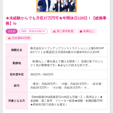
★未経験からでも月収37万円可★年間休日120日！【総務事
務】/o
第二新卒歓迎
転勤なし
正社員
職種・業種未経験OK
完全週休2日制
株式会社オープンアップコンストラクション | 上場GROUP
掲載社名
&ホワイト企業認定/土日祝休&最大11連休/9月の入社OK
《転勤なし／腰を据えて働ける環境！》 全国の各プロジェ
勤務地
クト先が勤務地です♪ ★あなたの好きな街でず…
初年度年収
350万円～500万円
〈東京〉月給28万円～ 〈大阪〉月給26.9万円～ 〈名古屋〉
給与
月給28.5万円～ 〈その他〉月給26.5万円～ ※…
【Web面接OK&面接翌日の内定も可能！】＜高卒以上＞★
対象となる方
未経験・第二新卒・フリーター歓迎★経験・転職回数不問
★昇給年2回で頑張りを還元！