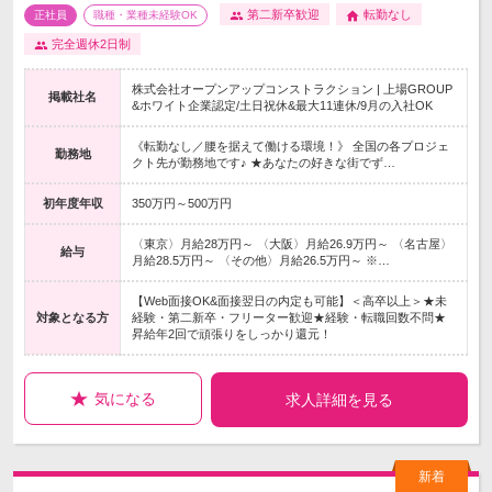
第二新卒歓迎
転勤なし
正社員
職種・業種未経験OK
完全週休2日制
株式会社オープンアップコンストラクション | 上場GROUP
掲載社名
&ホワイト企業認定/土日祝休&最大11連休/9月の入社OK
《転勤なし／腰を据えて働ける環境！》 全国の各プロジェ
勤務地
クト先が勤務地です♪ ★あなたの好きな街でず…
初年度年収
350万円～500万円
〈東京〉月給28万円～ 〈大阪〉月給26.9万円～ 〈名古屋〉
給与
月給28.5万円～ 〈その他〉月給26.5万円～ ※…
【Web面接OK&面接翌日の内定も可能】＜高卒以上＞★未
対象となる方
経験・第二新卒・フリーター歓迎★経験・転職回数不問★
昇給年2回で頑張りをしっかり還元！
気になる
求人詳細を見る