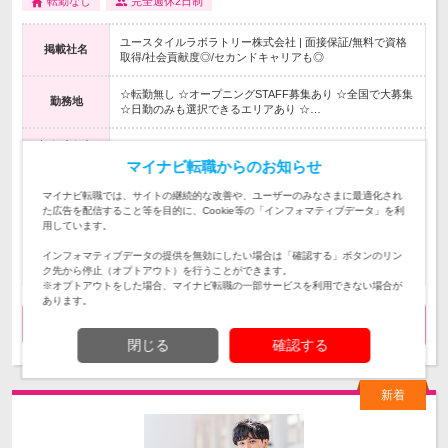
転勤なし
完全週休2日制
ユースタイルラボラトリー株式会社 | 面接保証/無料で資格
掲載社名
取得/社会貢献度◎/セカンドキャリアも◎
☆転勤無し ☆オープニングSTAFF募集あり ☆全国で大募集
勤務地
☆日勤のみも選択できるエリアあり ☆…
初年度年収
400万円～540万円
マイナビ転職からのお知らせ
《エリア1》 月給33.3万～45.1万円＋賞与2回 《エリア2》
給与
マイナビ転職では、サイトの継続的な改善や、ユーザーのみなさまに最適化され
月給32.4万～45.1万円＋賞与2回 《エリア3》 …
た広告を配信すること等を目的に、Cookie等の「インフォマティブデータ」を利
用しています。
【無資格・未経験歓迎/40~50代も活躍中】◎60歳未満の方
対象となる方
※◎約8割は未経験入社！「自分の学歴や職歴に自信がな
インフォマティブデータの提供を無効にしたい場合は「確認する」ボタンのリン
い」という方も研修等で成長できます！
ク先から停止（オプトアウト）を行うことができます。
※オプトアウトをした場合、マイナビ転職の一部サービスを利用できない場合が
あります。
気になる
求人詳細を見る
閉じる
確認する