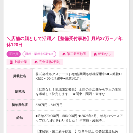
＼店舗の顔として活躍／【整備受付事務】月給27万～／年
休120日
第二新卒歓迎
転勤なし
正社員
職種・業種未経験OK
上場企業
完全週休2日制
株式会社ネクステージ | <お盆期間も積極採用中>■未経験O
掲載社名
K&20～30代活躍中■残業月17h
【転勤なし！地域限定募集】 全国の各店舗から本人の希望
勤務地
を考慮して決定します。 ★関東・関西・東海な…
初年度年収
378万円～816万円
■月給270,000円～583,000円 ★2026年4月、給与のベースア
給与
ップ(2.7万円)を行いました！ ※前職・経験等…
【未経験・第二新卒歓迎！】◎高卒以上 ◎要普通運転免