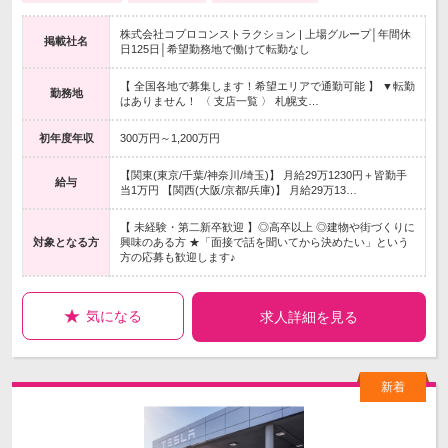
株式会社コプロコンストラクション | 上場グループ│年間休
掲載社名
日125日│希望勤務地で働けて転勤なし
【 全国各地で募集します！希望エリアで通勤可能 】 ▼転勤
勤務地
はありません！ 〈 支店一覧 〉 札幌支…
初年度年収
300万円～1,200万円
【関東(東京/千葉/神奈川/埼玉)】 月給29万1230円＋皆勤手
給与
当1万円 【関西(大阪/京都/兵庫)】 月給29万13…
【 未経験・第二新卒歓迎 】◎高卒以上 ◎建物や街づくりに
対象となる方
興味のある方 ★「面接で話を聞いてから決めたい」という
方の応募も歓迎します♪
気になる
求人詳細を見る