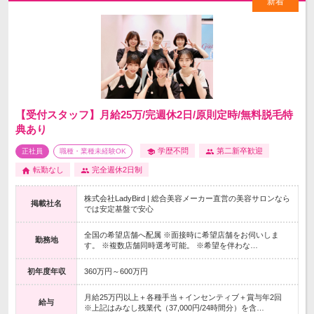
【受付スタッフ】月給25万/完週休2日/原則定時/無料脱毛特
典あり
学歴不問
第二新卒歓迎
正社員
職種・業種未経験OK
転勤なし
完全週休2日制
株式会社LadyBird | 総合美容メーカー直営の美容サロンなら
掲載社名
では安定基盤で安心
全国の希望店舗へ配属 ※面接時に希望店舗をお伺いしま
勤務地
す。 ※複数店舗同時選考可能。 ※希望を伴わな…
初年度年収
360万円～600万円
月給25万円以上＋各種手当＋インセンティブ＋賞与年2回
給与
※上記はみなし残業代（37,000円/24時間分）を含…