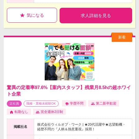
気になる
求人詳細を見る
驚異の定着率97.6%【案内スタッフ】残業月8.5hの超ホワイ
ト企業
学歴不問
第二新卒歓迎
正社員
職種・業種未経験OK
転勤なし
完全週休2日制
株式会社ウィルオブ・ワーク | ★20代活躍中★志望動機・
掲載社名
経歴不問の『人柄＆熱意重視』採用！