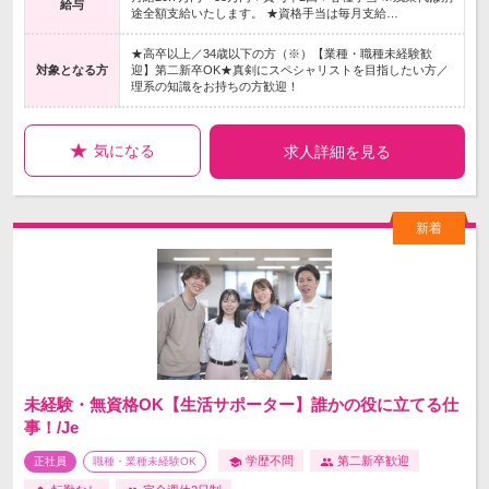
給与
途全額支給いたします。 ★資格手当は毎月支給…
★高卒以上／34歳以下の方（※）【業種・職種未経験歓
対象となる方
迎】第二新卒OK★真剣にスペシャリストを目指したい方／
理系の知識をお持ちの方歓迎！
気になる
求人詳細を見る
未経験・無資格OK【生活サポーター】誰かの役に立てる仕
事！/Je
学歴不問
第二新卒歓迎
正社員
職種・業種未経験OK