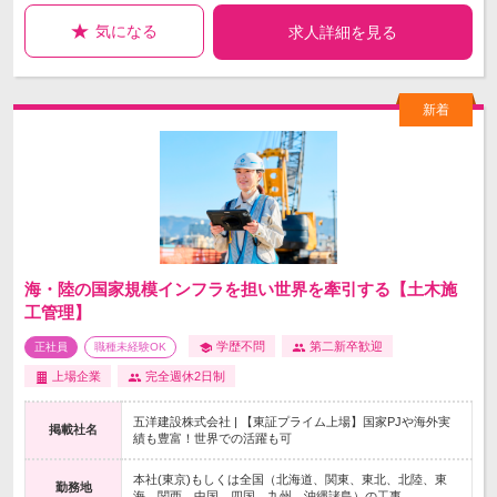
気になる
求人詳細を見る
海・陸の国家規模インフラを担い世界を牽引する【土木施
工管理】
学歴不問
第二新卒歓迎
正社員
職種未経験OK
上場企業
完全週休2日制
五洋建設株式会社 | 【東証プライム上場】国家PJや海外実
掲載社名
績も豊富！世界での活躍も可
本社(東京)もしくは全国（北海道、関東、東北、北陸、東
勤務地
海、関西、中国、四国、九州、沖縄諸島）の工事…