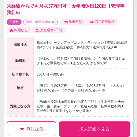
未経験からでも月収37万円可！★年間休日120日【管理事
務】/o
学歴不問
第二新卒歓迎
正社員
職種・業種未経験OK
転勤なし
完全週休2日制
株式会社オープンアップコンストラクション | 充実の育成環
掲載社名
境&ホワイト企業認定/土日休&最大11連休/9月入社OK
《転勤なし／腰を据えて働ける環境！》 全国の各プロジェ
勤務地
クト先が勤務地です♪ ★あなたの好きな街でず…
初年度年収
350万円～500万円
〈東京〉月給28万円～ 〈大阪〉月給26.9万円～ 〈名古屋〉
給与
月給28.5万円～ 〈その他〉月給26.5万円～ ※…
【Web面接OK&面接翌日の内定も可能】＜学歴不問＞★未
対象となる方
経験・第二新卒・フリーター歓迎★経験・転職回数不問★
昇給年2回で頑張りをしっかり還元！
気になる
求人詳細を見る