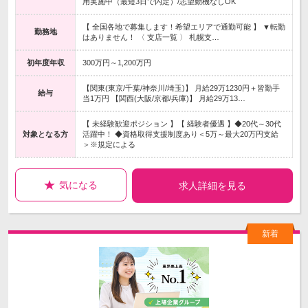
用実施中（最短3日で内定）/志望動機なしOK
【 全国各地で募集します！希望エリアで通勤可能 】 ▼転勤
勤務地
はありません！ 〈 支店一覧 〉 札幌支…
初年度年収
300万円～1,200万円
【関東(東京/千葉/神奈川/埼玉)】 月給29万1230円＋皆勤手
給与
当1万円 【関西(大阪/京都/兵庫)】 月給29万13…
【 未経験歓迎ポジション 】【 経験者優遇 】◆20代～30代
対象となる方
活躍中！ ◆資格取得支援制度あり＜5万～最大20万円支給
＞※規定による
気になる
求人詳細を見る