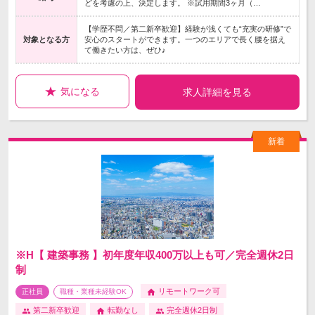
どを考慮の上、決定します。 ※試用期間3ヶ月（…
【学歴不問／第二新卒歓迎】経験が浅くても“充実の研修”で
対象となる方
安心のスタートができます。一つのエリアで長く腰を据え
て働きたい方は、ぜひ♪
気になる
求人詳細を見る
※H【 建築事務 】初年度年収400万以上も可／完全週休2日
制
リモートワーク可
正社員
職種・業種未経験OK
第二新卒歓迎
転勤なし
完全週休2日制