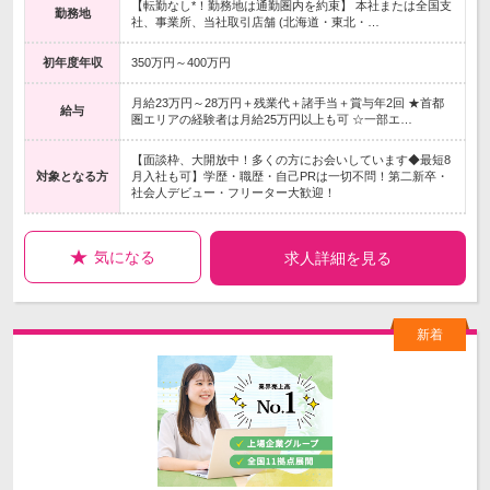
【転勤なし*！勤務地は通勤圏内を約束】 本社または全国支
勤務地
社、事業所、当社取引店舗 (北海道・東北・…
初年度年収
350万円～400万円
月給23万円～28万円＋残業代＋諸手当＋賞与年2回 ★首都
給与
圏エリアの経験者は月給25万円以上も可 ☆一部エ…
【面談枠、大開放中！多くの方にお会いしています◆最短8
対象となる方
月入社も可】学歴・職歴・自己PRは一切不問！第二新卒・
社会人デビュー・フリーター大歓迎！
気になる
求人詳細を見る