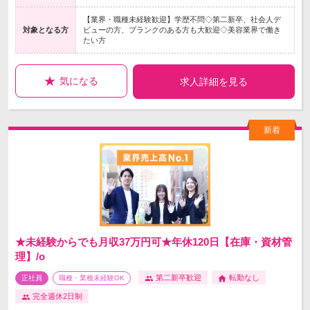
【業界・職種未経験歓迎】学歴不問◇第二新卒、社会人デ
対象となる方
ビューの方、ブランクのある方も大歓迎◇美容業界で働き
たい方
気になる
求人詳細を見る
★未経験からでも月収37万円可★年休120日【在庫・資材管
理】/o
第二新卒歓迎
転勤なし
正社員
職種・業種未経験OK
完全週休2日制