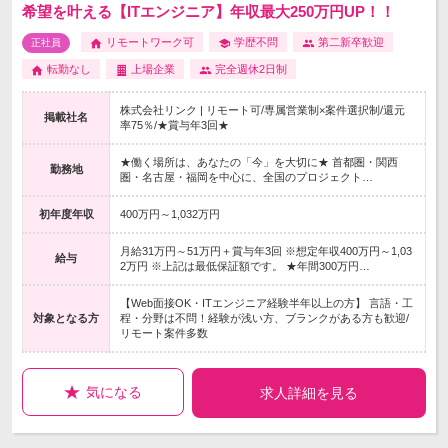
希望を叶える【ITエンジニア】年収最大250万円UP！！
リモートワーク可
学歴不問
第二新卒歓迎
正社員
転勤なし
上場企業
完全週休2日制
株式会社リンク | リモート可/専属営業制×案件選択制/還元
掲載社名
率75％/★賞与年3回★
★働く場所は、あなたの「今」を大切に★ 首都圏・関西
勤務地
圏・名古屋・福岡を中心に、全国のプロジェクト…
初年度年収
400万円～1,032万円
月給31万円～51万円＋賞与年3回 ※想定年収400万円～1,03
給与
2万円 ※上記は最低保証額です。 ★年間300万円…
【Web面接OK・ITエンジニア経験半年以上の方】 言語・工
対象となる方
程・分野は不問！経験が浅い方、ブランクがある方も歓迎/
リモート案件多数
気になる
求人詳細を見る