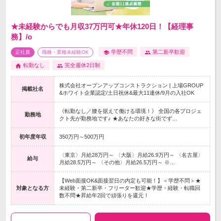
★未経験からでも月収37万円可★年休120日！【経理事
務】/o
学歴不問
第二新卒歓迎
正社員
職種・業種未経験OK
転勤なし
完全週休2日制
株式会社オープンアップコンストラクション | 上場GROUP
掲載社名
&ホワイト企業認定/土日祝休&最大11連休/9月の入社OK
《転勤なし／腰を据えて働ける環境！》 全国の各プロジェ
勤務地
クト先が勤務地です♪ ★あなたの好きな街でず…
初年度年収
350万円～500万円
〈東京〉月給28万円～ 〈大阪〉月給26.9万円～ 〈名古屋〉
給与
月給28.5万円～ 〈その他〉月給26.5万円～ ※…
【Web面接OK&面接翌日の内定も可能！】＜学歴不問＞★
対象となる方
未経験・第二新卒・フリーター歓迎★学歴・経験・転職回
数不問★昇給年2回で頑張りを還元！