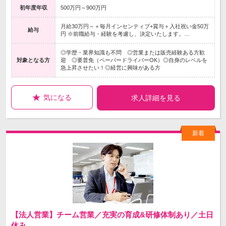
初年度年収
500万円～900万円
月給30万円～＋毎月インセンティブ+賞与＋入社祝い金50万
給与
円 ※前職給与・経験を考慮し、決定いたします。…
◎学歴・業界知識も不問 ◎営業または販売経験ある方歓
対象となる方
迎 ◎要普免（ペーパードライバーOK）◎自身のレベルを
急上昇させたい！◎経営に興味がある方
気になる
求人詳細を見る
【法人営業】チーム営業／充実の育成&研修体制あり／土日
休み