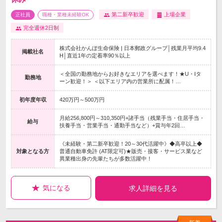
第二新卒歓迎
上場企業
正社員
職種・業種未経験OK
完全週休2日制
株式会社かんぽ生命保険 | 日本郵政グループ│残業月平均9.4
掲載社名
H│直近1年の定着率90％以上
＜全国の勤務地からお好きなエリアを選べます！★U・Iタ
勤務地
ーン歓迎！＞ ＜以下エリア内の営業所に配属！…
初年度年収
420万円～500万円
月給256,800円～310,350円+諸手当（残業手当・住居手当・
給与
扶養手当・営業手当・通勤手当など）+賞与年2回…
《未経験・第二新卒歓迎！20～30代活躍中》◆高卒以上◆
対象となる方
普通自動車免許 (AT限定可)★販売・接客・サービス業など
異業種出身の先輩たちが多数活躍中！
気になる
求人詳細を見る