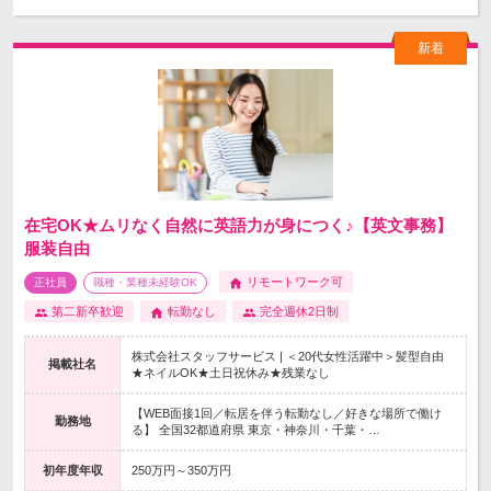
在宅OK★ムリなく自然に英語力が身につく♪【英文事務】
服装自由
リモートワーク可
正社員
職種・業種未経験OK
第二新卒歓迎
転勤なし
完全週休2日制
株式会社スタッフサービス | ＜20代女性活躍中＞髪型自由
掲載社名
★ネイルOK★土日祝休み★残業なし
【WEB面接1回／転居を伴う転勤なし／好きな場所で働け
勤務地
る】 全国32都道府県 東京・神奈川・千葉・…
初年度年収
250万円～350万円