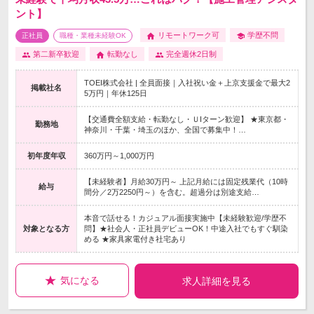
ント】
リモートワーク可
学歴不問
正社員
職種・業種未経験OK
第二新卒歓迎
転勤なし
完全週休2日制
TOEI株式会社 | 全員面接｜入社祝い金＋上京支援金で最大2
掲載社名
5万円｜年休125日
【交通費全額支給・転勤なし・ＵIターン歓迎】 ★東京都・
勤務地
神奈川・千葉・埼玉のほか、全国で募集中！…
初年度年収
360万円～1,000万円
【未経験者】月給30万円～ 上記月給には固定残業代（10時
給与
間分／2万2250円～）を含む。超過分は別途支給…
本音で話せる！カジュアル面接実施中【未経験歓迎/学歴不
対象となる方
問】★社会人・正社員デビューOK！中途入社でもすぐ馴染
める ★家具家電付き社宅あり
気になる
求人詳細を見る