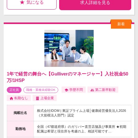
気になる
求人詳細を見る
1年で経営の舞台へ【Gulliverのマネージャー】入社祝金50
万/1HSP
学歴不問
第二新卒歓迎
正社員
職種・業種未経験OK
転勤なし
上場企業
株式会社IDOM | 東証プライム上場│健康経営優良法人2026
掲載社名
（大規模法人部門）認定
全国（47都道府県）のガリバー直営店舗及び事業所 ★初期
勤務地
配属は希望と現住所を考慮の上、相談可能です…