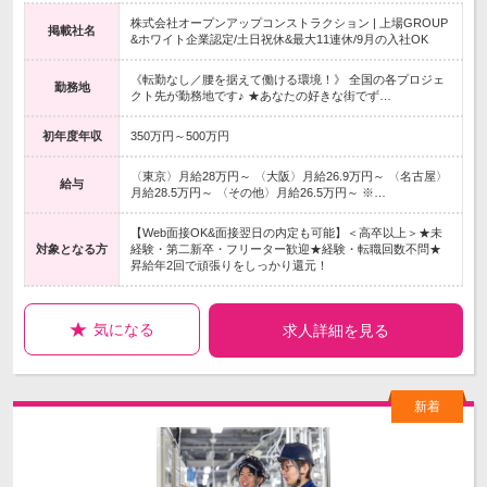
株式会社オープンアップコンストラクション | 上場GROUP
掲載社名
&ホワイト企業認定/土日祝休&最大11連休/9月の入社OK
《転勤なし／腰を据えて働ける環境！》 全国の各プロジェ
勤務地
クト先が勤務地です♪ ★あなたの好きな街でず…
初年度年収
350万円～500万円
〈東京〉月給28万円～ 〈大阪〉月給26.9万円～ 〈名古屋〉
給与
月給28.5万円～ 〈その他〉月給26.5万円～ ※…
【Web面接OK&面接翌日の内定も可能】＜高卒以上＞★未
対象となる方
経験・第二新卒・フリーター歓迎★経験・転職回数不問★
昇給年2回で頑張りをしっかり還元！
気になる
求人詳細を見る