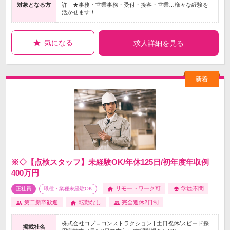
対象となる方
許 ★事務・営業事務・受付・接客・営業…様々な経験を
活かせます！
気になる
求人詳細を見る
※◇【点検スタッフ】未経験OK/年休125日/初年度年収例
400万円
リモートワーク可
学歴不問
正社員
職種・業種未経験OK
第二新卒歓迎
転勤なし
完全週休2日制
株式会社コプロコンストラクション | 土日祝休/スピード採
掲載社名