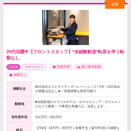
20代活躍中【フロントスタッフ】*未経験歓迎*転居を伴う転
勤なし
学歴不問
第二新卒歓迎
正社員
業種未経験OK
転勤なし
株式会社ホスピタリティオペレーションズ | 月8～10日休み
掲載社名
＆残業ほぼなし★／長期休暇も取得可能◎
■全国各地のスマイルホテル・ホテルエミシア・ホテルエノ
勤務地
エなどで募集！ ※希望を考慮の上、決定します…
初年度年収
312万円～550万円
【月給】 18万円～40万円＋各種手当＋賞与年2回 ※経験な
給与