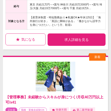
東京 月給21万円～+賞与 神奈川 月給20万2000円～+賞与 埼
給与
玉/大阪 月給19万7000円～+賞与 千葉 月給19万6…
【産育休制度・時短勤務あり★私服OK★年休125日】「海
対象となる方
外旅行が好き」「英語に興味がある」「働きながら語学力
を身につけたい」という方、歓迎♪
気になる
求人詳細を見る
【管理事務】未経験からスキルが身につく/月収40万円以上
可/x41
学歴不問
第二新卒歓迎
正社員
職種・業種未経験OK