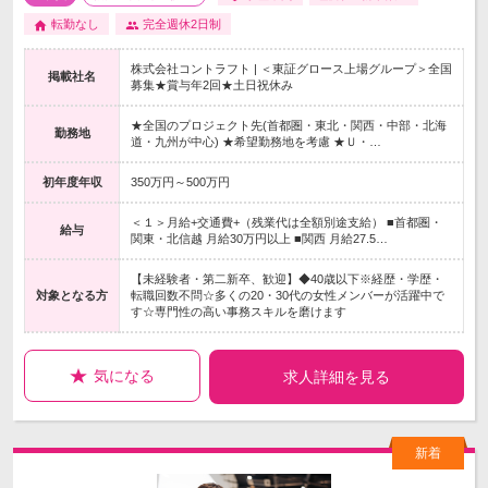
転勤なし
完全週休2日制
株式会社コントラフト | ＜東証グロース上場グループ＞全国
掲載社名
募集★賞与年2回★土日祝休み
★全国のプロジェクト先(首都圏・東北・関西・中部・北海
勤務地
道・九州が中心) ★希望勤務地を考慮 ★Ｕ・…
初年度年収
350万円～500万円
＜１＞月給+交通費+（残業代は全額別途支給） ■首都圏・
給与
関東・北信越 月給30万円以上 ■関西 月給27.5…
【未経験者・第二新卒、歓迎】◆40歳以下※経歴・学歴・
対象となる方
転職回数不問☆多くの20・30代の女性メンバーが活躍中で
す☆専門性の高い事務スキルを磨けます
気になる
求人詳細を見る