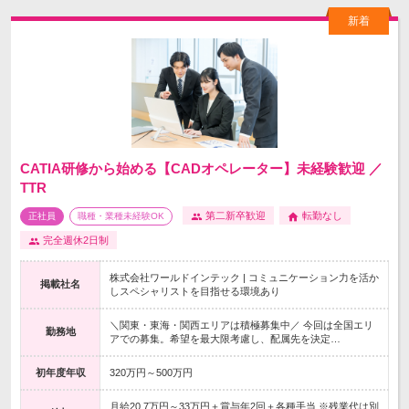
CATIA研修から始める【CADオペレーター】未経験歓迎 ／
TTR
第二新卒歓迎
転勤なし
正社員
職種・業種未経験OK
完全週休2日制
株式会社ワールドインテック | コミュニケーション力を活か
掲載社名
しスペシャリストを目指せる環境あり
＼関東・東海・関西エリアは積極募集中／ 今回は全国エリ
勤務地
アでの募集。希望を最大限考慮し、配属先を決定…
初年度年収
320万円～500万円
月給20.7万円～33万円＋賞与年2回＋各種手当 ※残業代は別