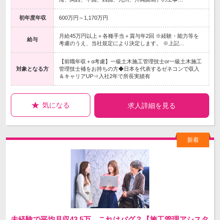
初年度年収
600万円～1,170万円
月給45万円以上＋各種手当＋賞与年2回 ※経験・能力等を
給与
考慮のうえ、当社規定により決定します。 ※上記…
【前職年収＋α考慮】一級土木施工管理技士or一級土木施工
対象となる方
管理技士補をお持ちの方◆日本を代表するゼネコンで収入
＆キャリアUP⇒入社2年で所長実績有
気になる
求人詳細を見る
未経験で平均月収43.5万…これはバグ？【施工管理アシスタ