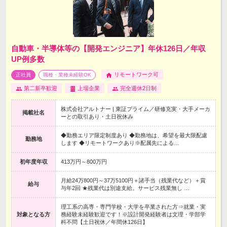
自動車・半導体等の【開発エンジニア】年休126日／年収
UP例多数
リモートワーク可
正社員
職種・業種未経験OK
第二新卒歓迎
上場企業
完全週休2日制
株式会社アルトナー | 東証プライム／研修充実・大手メーカ
掲載社名
ーとの取引あり・土日祝休み
◆勤務エリア限定制度あり ◆勤務地は、希望を最大限配慮
勤務地
します ◆リモートワークあり※配属先による…
初年度年収
413万円～800万円
月給24万800円～37万5100円＋諸手当（残業代など）＋賞
給与
与年2回 ★残業代は別途支給。サービス残業無し …
理工系の高専・専門学校・大学を卒業された方⇒就業・実
対象となる方
務経験未経験歓迎です！※設計開発経験者は文理・学部学
科不問【土日祝休／年間休126日】