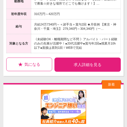
勤務地
で募集☆好きな場所でどこでも働けます！】…
初年度年収
310万円～420万円
月給24万7340円～＋諸手当＋賞与2回 ★月収例 【東京・神
給与
奈川・千葉・埼玉】 279,340円～304,340円（一…
《未経験OK・離職期間など不問 》アルバイト・パート経験
対象となる方
のみの先輩が活躍中！●20代活躍中●賞与年2回●残業月10h
以下●面接は原則1回！WEBで完結
気になる
求人詳細を見る