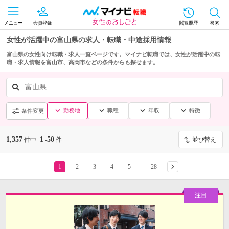
メニュー
会員登録
閲覧履歴
検索
女性が活躍中の富山県の求人・転職・中途採用情報
富山県の女性向け転職・求人一覧ページです。マイナビ転職では、女性が活躍中の転
職・求人情報を富山市、高岡市などの条件からも探せます。
富山県
勤務地
職種
年収
特徴
条件変更
1,357
1
50
件中
-
件
並び替え
1
2
3
4
5
28
…