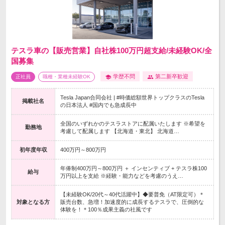
テスラ車の【販売営業】自社株100万円超支給/未経験OK/全
国募集
学歴不問
第二新卒歓迎
正社員
職種・業種未経験OK
Tesla Japan合同会社 | #時価総額世界トップクラスのTesla
掲載社名
の日本法人 #国内でも急成長中
全国のいずれかのテスラストアに配属いたします ※希望を
勤務地
考慮して配属します 【北海道・東北】 北海道…
初年度年収
400万円～800万円
年俸制400万円～800万円 ＋ インセンティブ + テスラ株100
給与
万円以上を支給 ※経験・能力などを考慮のうえ…
【未経験OK/20代～40代活躍中】◆要普免（AT限定可）＊
対象となる方
販売台数、急増！加速度的に成長するテスラで、圧倒的な
体験を！＊100％成果主義の社風です