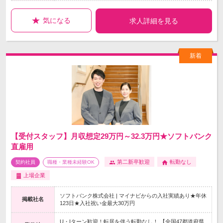
気になる
求人詳細を見る
【受付スタッフ】月収想定29万円～32.3万円★ソフトバンク
直雇用
第二新卒歓迎
転勤なし
契約社員
職種・業種未経験OK
上場企業
ソフトバンク株式会社 | マイナビからの入社実績あり★年休
掲載社名
123日★入社祝い金最大30万円
U・Iターン歓迎！転居を伴う転勤なし！ 【全国47都道府県