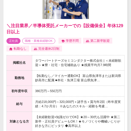
＼注目業界／半導体受託メーカーでの【設備保全】年休129
日以上
学歴不問
第二新卒歓迎
正社員
職種・業種未経験OK
転勤なし
完全週休2日制
タワーパートナーズセミコンダクター株式会社 | ＜未経験歓
掲載社名
迎＞★寮・社宅・住宅補助あり ★残業平均月7.9時間
【転勤なし／マイカー通勤OK】 富山県魚津市または新潟県
勤務地
妙高市に配属 ■本社・魚津工場 富山県魚津…
初年度年収
380万円～550万円
月給218,000円～320,000円＋諸手当＋賞与年2回（昨年度実
給与
績：4.7か月分） ※あなたのスキル・経験を考慮…
【未経験歓迎×知識ゼロでOK】★20～30代も活躍中 ★第二
対象となる方
新卒・正社員デビューもOK！★モノづくりや機械いじりが
好きな方にピッタリ ◆高卒以上