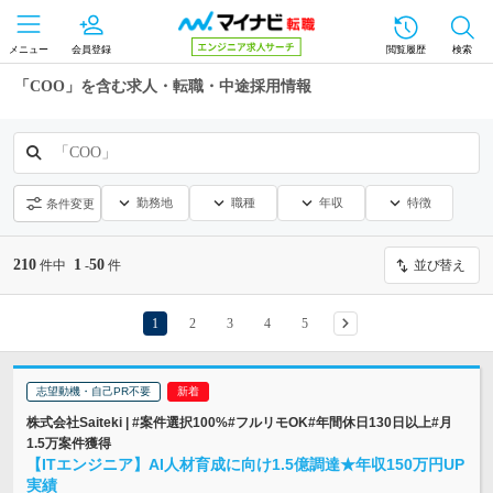
メニュー
会員登録
閲覧履歴
検索
「COO」を含む求人・転職・中途採用情報
「COO」
勤務地
職種
年収
特徴
条件変更
210
1
50
件中
-
件
並び替え
1
2
3
4
5
志望動機・自己PR不要
株式会社Saiteki | #案件選択100%#フルリモOK#年間休日130日以上#月
1.5万案件獲得
【ITエンジニア】AI人材育成に向け1.5億調達★年収150万円UP
実績