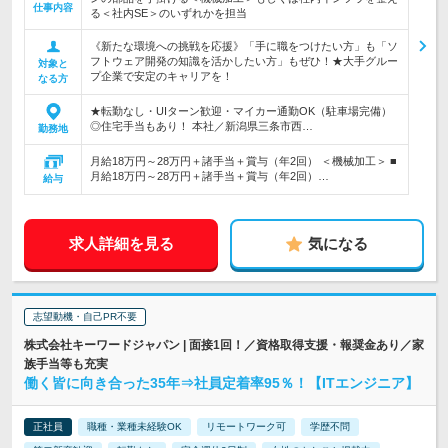
仕事内容
る＜社内SE＞のいずれかを担当
《新たな環境への挑戦を応援》「手に職をつけたい方」も「ソ
フトウェア開発の知識を活かしたい方」もぜひ！★大手グルー
対象と
プ企業で安定のキャリアを！
なる方
★転勤なし・UIターン歓迎・マイカー通勤OK（駐車場完備）
◎住宅手当もあり！ 本社／新潟県三条市西…
勤務地
月給18万円～28万円＋諸手当＋賞与（年2回） ＜機械加工＞ ■
月給18万円～28万円＋諸手当＋賞与（年2回）…
給与
求人詳細を見る
気になる
志望動機・自己PR不要
株式会社キーワードジャパン | 面接1回！／資格取得支援・報奨金あり／家
族手当等も充実
働く皆に向き合った35年⇒社員定着率95％！【ITエンジニア】
正社員
職種・業種未経験OK
リモートワーク可
学歴不問