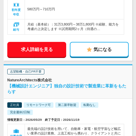
580万円～710万円
初年度
年収
月給（基本給）：31万3,800円～38万1,800円 ※経験、能力を
考慮の上決定します ※試用期間2ヶ月（待遇の…
給与
求人詳細を見る
気になる
志望動機・自己PR不要
NatureArchitects株式会社
【機械設計エンジニア】独自の設計技術で製造業に革新をもた
らす
正社員
リモートワーク可
第二新卒歓迎
転勤なし
完全週休2日制
情報更新日：2026/05/29 終了予定日：2026/11/19
最先端の設計技術を用いて、自動車・家電・航空宇宙など幅広
い業界の設計業務。上流工程から携わり、クライアントと共に