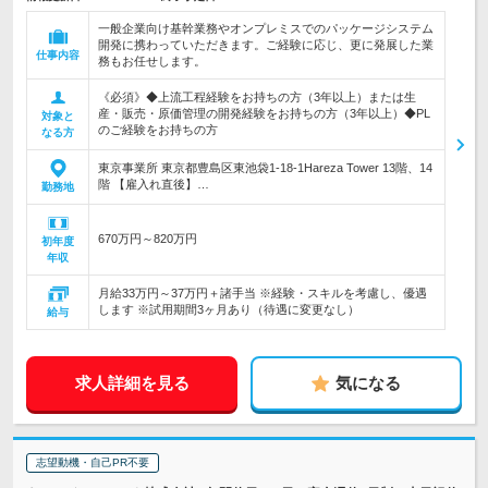
一般企業向け基幹業務やオンプレミスでのパッケージシステム
開発に携わっていただきます。ご経験に応じ、更に発展した業
仕事内容
務もお任せします。
《必須》◆上流工程経験をお持ちの方（3年以上）または生
産・販売・原価管理の開発経験をお持ちの方（3年以上）◆PL
対象と
のご経験をお持ちの方
なる方
東京事業所 東京都豊島区東池袋1-18-1Hareza Tower 13階、14
階 【雇入れ直後】…
勤務地
670万円～820万円
初年度
年収
月給33万円～37万円＋諸手当 ※経験・スキルを考慮し、優遇
します ※試用期間3ヶ月あり（待遇に変更なし）
給与
求人詳細を見る
気になる
志望動機・自己PR不要