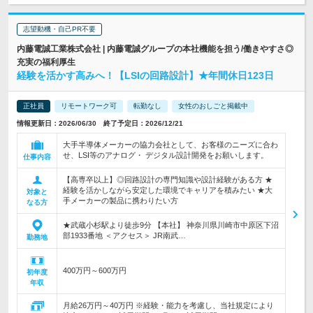
志望動機・自己PR不要
内藤電誠工業株式会社 | 内藤電誠グループの本社機能を担う/働きやすさ◎
充実の福利厚生
経験を活かす高みへ！【LSIの回路設計】★年間休日123日
正社員
リモートワーク可
転勤なし
女性のおしごと掲載中
情報更新日：2026/06/30 終了予定日：2026/12/21
大手半導体メーカーの協力会社として、お客様のニーズに合わ
せ、LSI等のアナログ・ デジタル設計開発をお願いします。
仕事内容
【高専卒以上】◎回路設計の専門知識や設計経験がある方 ★
経験を活かしながら安定した環境でキャリアを積みたい ★大
対象と
手メーカーの製品に携わりたい方
なる方
★武蔵小杉駅より徒歩9分 【本社】 神奈川県川崎市中原区下沼
部1933番地 ＜アクセス＞ JR南武…
勤務地
400万円～600万円
初年度
年収
月給26万円～40万円 ※経験・能力を考慮し、当社規定により