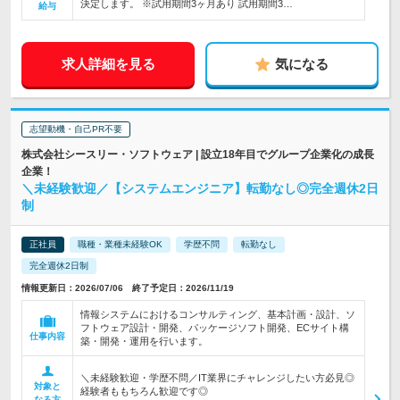
決定します。 ※試用期間3ヶ月あり 試用期間3…
給与
求人詳細を見る
気になる
志望動機・自己PR不要
株式会社シースリー・ソフトウェア | 設立18年目でグループ企業化の成長
企業！
＼未経験歓迎／【システムエンジニア】転勤なし◎完全週休2日
制
正社員
職種・業種未経験OK
学歴不問
転勤なし
完全週休2日制
情報更新日：2026/07/06 終了予定日：2026/11/19
情報システムにおけるコンサルティング、基本計画・設計、ソ
フトウェア設計・開発、パッケージソフト開発、ECサイト構
仕事内容
築・開発・運用を行います。
＼未経験歓迎・学歴不問／IT業界にチャレンジしたい方必見◎
対象と
経験者ももちろん歓迎です◎
なる方