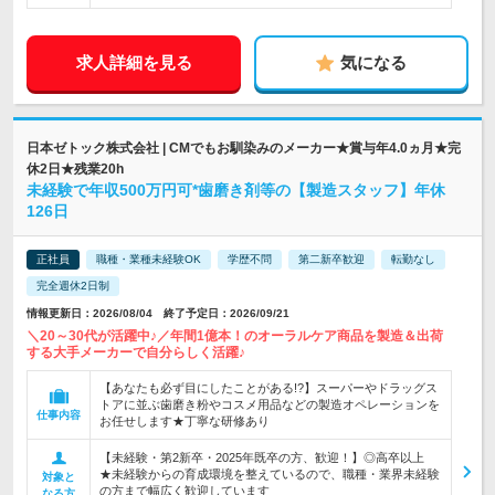
求人詳細を見る
気になる
日本ゼトック株式会社 | CMでもお馴染みのメーカー★賞与年4.0ヵ月★完
休2日★残業20h
未経験で年収500万円可*歯磨き剤等の【製造スタッフ】年休
126日
正社員
職種・業種未経験OK
学歴不問
第二新卒歓迎
転勤なし
完全週休2日制
情報更新日：2026/08/04 終了予定日：2026/09/21
＼20～30代が活躍中♪／年間1億本！のオーラルケア商品を製造＆出荷
する大手メーカーで自分らしく活躍♪
【あなたも必ず目にしたことがある!?】スーパーやドラッグス
トアに並ぶ歯磨き粉やコスメ用品などの製造オペレーションを
仕事内容
お任せします★丁寧な研修あり
【未経験・第2新卒・2025年既卒の方、歓迎！】◎高卒以上
★未経験からの育成環境を整えているので、職種・業界未経験
対象と
の方まで幅広く歓迎しています
なる方