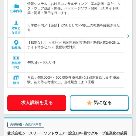
情報システムにおけるコンサルティング、基本計画・設計、ソ
フトウェア設計・開発、パッケージソフト開発、ECサイト構
仕事内容
築・開発・運用を行います。
＼学歴不問／【必須】◎SEとしてPM以上の職務を経験された
対象と
方
なる方
【転勤なし】 ＜本社＞ 福岡県福岡市博多区博多駅東2-6-28 ユ
ナイト博多ビル5F 受動喫煙対策…
勤務地
480万円～600万円
初年度
年収
月給：400,000円～500,000円 ※残業代は別途支給します ※経
験、能力等を考慮の上、当社規定により優遇…
給与
求人詳細を見る
気になる
志望動機・自己PR不要
株式会社シースリー・ソフトウェア | 設立18年目でグループ企業化の成長