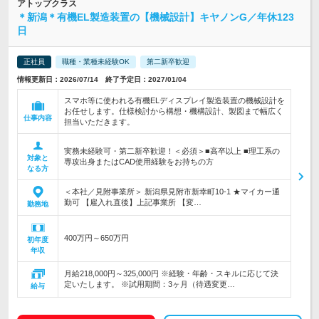
アトップクラス
＊新潟＊有機EL製造装置の【機械設計】キヤノンG／年休123
日
正社員
職種・業種未経験OK
第二新卒歓迎
情報更新日：2026/07/14 終了予定日：2027/01/04
スマホ等に使われる有機ELディスプレイ製造装置の機械設計を
お任せします。仕様検討から構想・機構設計、製図まで幅広く
仕事内容
担当いただきます。
実務未経験可・第二新卒歓迎！＜必須＞■高卒以上 ■理工系の
対象と
専攻出身またはCAD使用経験をお持ちの方
なる方
＜本社／見附事業所＞ 新潟県見附市新幸町10-1 ★マイカー通
勤可 【雇入れ直後】上記事業所 【変…
勤務地
400万円～650万円
初年度
年収
月給218,000円～325,000円 ※経験・年齢・スキルに応じて決
定いたします。 ※試用期間：3ヶ月（待遇変更…
給与