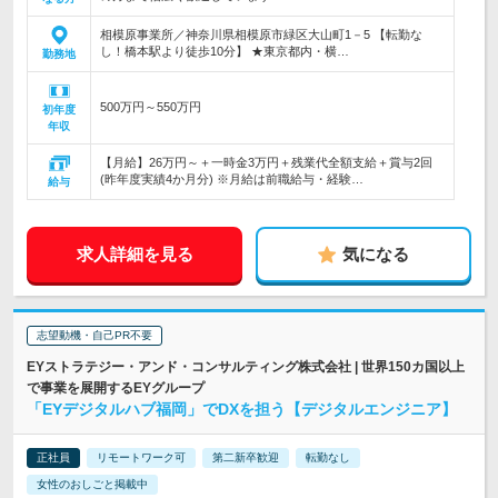
相模原事業所／神奈川県相模原市緑区大山町1－5 【転勤な
し！橋本駅より徒歩10分】 ★東京都内・横…
勤務地
500万円～550万円
初年度
年収
【月給】26万円～＋一時金3万円＋残業代全額支給＋賞与2回
(昨年度実績4か月分) ※月給は前職給与・経験…
給与
求人詳細を見る
気になる
志望動機・自己PR不要
EYストラテジー・アンド・コンサルティング株式会社 | 世界150カ国以上
で事業を展開するEYグループ
「EYデジタルハブ福岡」でDXを担う【デジタルエンジニア】
正社員
リモートワーク可
第二新卒歓迎
転勤なし
女性のおしごと掲載中