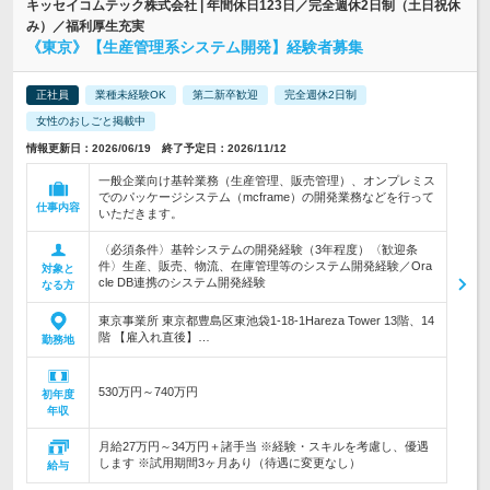
キッセイコムテック株式会社 | 年間休日123日／完全週休2日制（土日祝休
み）／福利厚生充実
《東京》【生産管理系システム開発】経験者募集
正社員
業種未経験OK
第二新卒歓迎
完全週休2日制
女性のおしごと掲載中
情報更新日：2026/06/19 終了予定日：2026/11/12
一般企業向け基幹業務（生産管理、販売管理）、オンプレミス
でのパッケージシステム（mcframe）の開発業務などを行って
仕事内容
いただきます。
〈必須条件〉基幹システムの開発経験（3年程度）〈歓迎条
件〉生産、販売、物流、在庫管理等のシステム開発経験／Ora
対象と
cle DB連携のシステム開発経験
なる方
東京事業所 東京都豊島区東池袋1-18-1Hareza Tower 13階、14
階 【雇入れ直後】…
勤務地
530万円～740万円
初年度
年収
月給27万円～34万円＋諸手当 ※経験・スキルを考慮し、優遇
します ※試用期間3ヶ月あり（待遇に変更なし）
給与