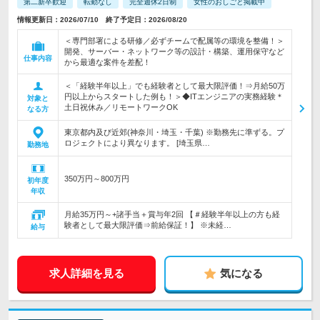
第二新卒歓迎
転勤なし
完全週休2日制
女性のおしごと掲載中
情報更新日：2026/07/10 終了予定日：2026/08/20
＜専門部署による研修／必ずチームで配属等の環境を整備！＞
開発、サーバー・ネットワーク等の設計・構築、運用保守など
仕事内容
から最適な案件を差配！
＜「経験半年以上」でも経験者として最大限評価！⇒月給50万
円以上からスタートした例も！＞◆ITエンジニアの実務経験＊
対象と
土日祝休み／リモートワークOK
なる方
東京都内及び近郊(神奈川・埼玉・千葉) ※勤務先に準ずる。プ
ロジェクトにより異なります。 [埼玉県…
勤務地
350万円～800万円
初年度
年収
月給35万円～+諸手当＋賞与年2回 【＃経験半年以上の方も経
験者として最大限評価⇒前給保証！】 ※未経…
給与
求人詳細を見る
気になる