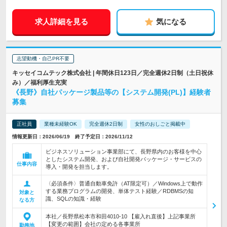
求人詳細を見る
気になる
志望動機・自己PR不要
キッセイコムテック株式会社 | 年間休日123日／完全週休2日制（土日祝休
み）／福利厚生充実
《長野》自社パッケージ製品等の【システム開発(PL)】経験者
募集
正社員
業種未経験OK
完全週休2日制
女性のおしごと掲載中
情報更新日：2026/06/19 終了予定日：2026/11/12
ビジネスソリューション事業部にて、長野県内のお客様を中心
としたシステム開発、および自社開発パッケージ・サービスの
仕事内容
導入・開発を担当します。
〈必須条件〉普通自動車免許（AT限定可）／Windows上で動作
する業務プログラムの開発、単体テスト経験／RDBMSの知
対象と
識、SQLの知識・経験
なる方
本社／長野県松本市和田4010-10 【雇入れ直後】上記事業所
【変更の範囲】会社の定める各事業所
勤務地