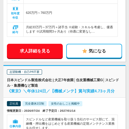
620万円～760万円
初年度
年収
月給33万円～37万円＋諸手当 ※経験・スキルを考慮し、優遇
します ※試用期間3ヶ月あり（待遇に変更なし…
給与
求人詳細を見る
気になる
志望動機・自己PR不要
日本スピンドル製造株式会社 | 大正7年創業│住友重機械工業G│スピンド
ル・集塵機など製造
《東京》＼年休124日／【機械メンテ】賞与実績4.73ヶ月分
正社員
完全週休2日制
女性のおしごと掲載中
情報更新日：2026/07/24 終了予定日：2027/01/14
スピンドルなど産業機械を取り扱う当社のサービス部にて、混
練機・押出機をはじめとする産業機械の定期メンテナンス業務
仕事内容
をお任せします。