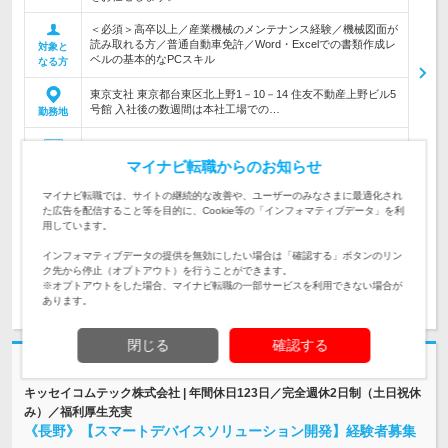
＜必須＞高卒以上／産業機械のメンテナンス経験／機械図面が
読み取れる方／普通自動車免許／Word・Excelでの書類作成レ
対象と
ベルの基本的なPCスキル
なる方
東京支社 東京都台東区北上野1－10－14 住友不動産上野ビル5
号館 入社後の数週間は本社工場での…
勤務地
620万円～750万円
初年度
マイナビ転職からのお知らせ
年収
マイナビ転職では、サイトの継続的な改善や、ユーザーのみなさまに最適化され
月給（基本給）：31万3,800円～36万6,800円 ※経験、能力を
た広告を配信すること等を目的に、Cookie等の「インフォマティブデータ」を利
考慮の上決定します ※試用期間2ヶ月（待遇の…
用しています。
給与
インフォマティブデータの提供を無効にしたい場合は「確認する」ボタンのリン
ク先から停止（オプトアウト）を行うことができます。
※オプトアウトをした場合、マイナビ転職の一部サービスを利用できない場合が
求人詳細を見る
気になる
あります。
閉じる
確認する
志望動機・自己PR不要
キッセイコムテック株式会社 | 年間休日123日／完全週休2日制（土日祝休
み）／福利厚生充実
《長野》【スマートデバイスソリューション開発】経験者募集