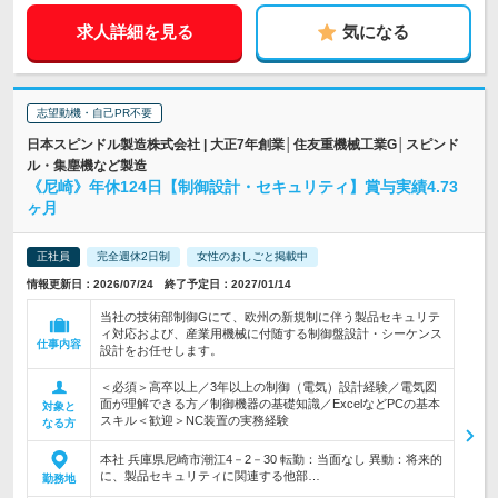
求人詳細を見る
気になる
志望動機・自己PR不要
日本スピンドル製造株式会社 | 大正7年創業│住友重機械工業G│スピンド
ル・集塵機など製造
《尼崎》年休124日【制御設計・セキュリティ】賞与実績4.73
ヶ月
正社員
完全週休2日制
女性のおしごと掲載中
情報更新日：2026/07/24 終了予定日：2027/01/14
当社の技術部制御Gにて、欧州の新規制に伴う製品セキュリテ
ィ対応および、産業用機械に付随する制御盤設計・シーケンス
仕事内容
設計をお任せします。
＜必須＞高卒以上／3年以上の制御（電気）設計経験／電気図
面が理解できる方／制御機器の基礎知識／ExcelなどPCの基本
対象と
スキル＜歓迎＞NC装置の実務経験
なる方
本社 兵庫県尼崎市潮江4－2－30 転勤：当面なし 異動：将来的
に、製品セキュリティに関連する他部…
勤務地