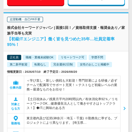
志望動機・自己PR不要
株式会社キーワードジャパン | 面接1回！／資格取得支援・報奨金あり／家
族手当等も充実
【初級ITエンジニア】働く皆を見つめた35年…社員定着率
95%！
正社員
職種・業種未経験OK
リモートワーク可
学歴不問
第二新卒歓迎
転勤なし
完全週休2日制
女性のおしごと掲載中
情報更新日：2026/07/10 終了予定日：2026/08/20
＜学び直し・新しい挑戦も大歓迎！専門部署による研修／必ず
チームで配属等でサポート充実！＞テストなど初級レベルの業
仕事内容
務～最適なものをお任せ！
【土日祝休み／残業月平均20時間以内／有休消化率92％／リモ
ートワークOK…健康優良法人として働きやすさはトップクラ
対象と
ス！】◆ITに興味のある方
なる方
東京都内及び近郊(神奈川・埼玉・千葉) ※勤務先に準ずる。プ
ロジェクトにより異なります。 [埼玉県…
勤務地