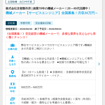
志望動機・自己PR不要
株式会社京都製作所 | 創業78年の機械メーカー！20～40代活躍中！
機械メーカー【サービスエンジニア】全国募集！月収30万円～
正社員
学歴不問
完全週休2日制
情報更新日：2026/06/30 終了予定日：2026/08/24
《全国募集！》安定経営の機械メーカーで、多様な業界を支えながら長
く働くチャンス！
弊社サービスセンターでのサービスエンジニア職です♪機械好
きの方是非ご検討ください！
仕事内容
【機械いじりが好きな方必見！】■機械エンジニアとして専門
対象と
性の高いスキルを磨きたい方 ■全国での業務が可能な方！
なる方
【U・Iターンも歓迎！】 ■ 京都本社： 京都府京都市伏見区淀
美豆町377-1 ※マイカー・バイク…
勤務地
500万円～600万円
初年度
年収
月給30万円～ + 各種手当（残業代全額支給）+ 賞与（年2回）
※経験・能力・適性などを考慮のうえ優遇い…
給与