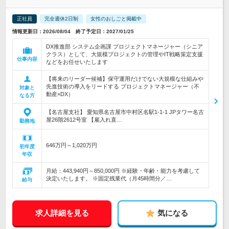
正社員
完全週休2日制
女性のおしごと掲載中
情報更新日：2026/08/04 終了予定日：2027/01/25
DX推進部 システム企画課 プロジェクトマネージャー（シニア
クラス）として、大規模プロジェクトの管理やIT戦略策定支援
仕事内容
などをお任せいたします
【将来のリーダー候補】保守運用だけでない大規模な仕組みや
先進技術の導入をリードする プロジェクトマネージャー（不
対象と
動産×DX）
なる方
【名古屋支社】 愛知県名古屋市中村区名駅1-1-1 JPタワー名古
屋26階2612号室 【雇入れ直…
勤務地
646万円～1,020万円
初年度
年収
月給：443,940円～850,000円 ※経験・年齢・能力を考慮して
決定いたします。 ※固定残業代（月45時間分／…
給与
求人詳細を見る
気になる