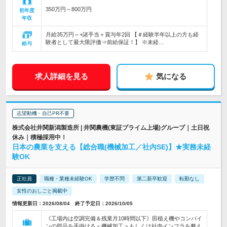
350万円～800万円
初年度
年収
月給35万円～+諸手当＋賞与年2回 【＃経験半年以上の方も経
験者として最大限評価⇒前給保証！】 ※未経…
給与
求人詳細を見る
気になる
志望動機・自己PR不要
株式会社井関新潟製造所 | 井関農機(東証プライム上場)グループ｜土日祝
休み｜積極採用中！
日本の農業を支える【総合職(機械加工／社内SE)】★実務未経
験OK
正社員
職種・業種未経験OK
学歴不問
第二新卒歓迎
転勤なし
女性のおしごと掲載中
情報更新日：2026/08/04 終了予定日：2026/10/05
《工場内は空調完備＆残業月10時間以下》田植え機やコンバイ
ンの部品を手掛ける＜機械加工＞もしくは社内インフラを整え