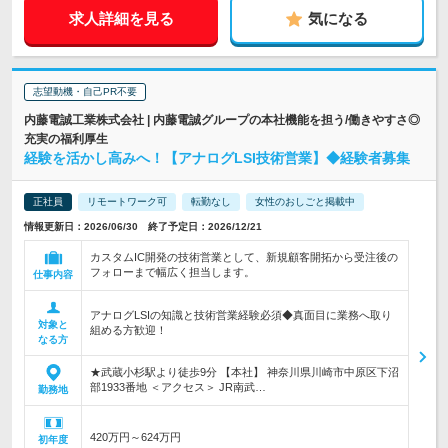
求人詳細を見る
気になる
志望動機・自己PR不要
内藤電誠工業株式会社 | 内藤電誠グループの本社機能を担う/働きやすさ◎
充実の福利厚生
経験を活かし高みへ！【アナログLSI技術営業】◆経験者募集
正社員
リモートワーク可
転勤なし
女性のおしごと掲載中
情報更新日：2026/06/30 終了予定日：2026/12/21
カスタムIC開発の技術営業として、新規顧客開拓から受注後の
フォローまで幅広く担当します。
仕事内容
アナログLSIの知識と技術営業経験必須◆真面目に業務へ取り
対象と
組める方歓迎！
なる方
★武蔵小杉駅より徒歩9分 【本社】 神奈川県川崎市中原区下沼
部1933番地 ＜アクセス＞ JR南武…
勤務地
420万円～624万円
初年度