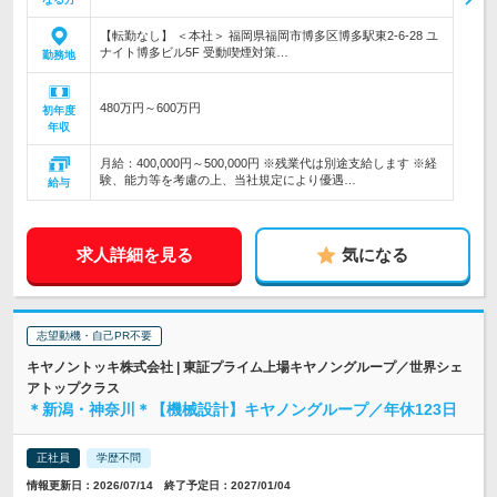
【転勤なし】 ＜本社＞ 福岡県福岡市博多区博多駅東2-6-28 ユ
ナイト博多ビル5F 受動喫煙対策…
勤務地
480万円～600万円
初年度
年収
月給：400,000円～500,000円 ※残業代は別途支給します ※経
験、能力等を考慮の上、当社規定により優遇…
給与
求人詳細を見る
気になる
志望動機・自己PR不要
キヤノントッキ株式会社 | 東証プライム上場キヤノングループ／世界シェ
アトップクラス
＊新潟・神奈川＊【機械設計】キヤノングループ／年休123日
正社員
学歴不問
情報更新日：2026/07/14 終了予定日：2027/01/04