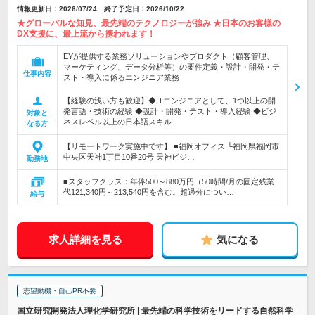
情報更新日：2026/07/24 終了予定日：2026/10/22
★グローバルな知見、最先端のテクノロジーが強み ★日本のお客様の
DX支援に、最上流から携われます！
EYが提供する業務ソリューションやプロダクト（顧客管理、
マーケティング、データ分析等）の要件定義・設計・開発・テ
仕事内容
スト・導入に係るエンジニア業務
【経験の浅い方も歓迎】◆ITエンジニアとして、1つ以上の開
発言語・技術の経験 ◆設計・開発・テスト・導入経験 ◆ビジ
対象と
ネスレベル以上の日本語スキル
なる方
【リモートワーク実施中です】 ■福岡オフィス └福岡県福岡市
中央区天神1丁目10番20号 天神ビジ…
勤務地
■スタッフクラス：年俸500～880万円（50時間/月の固定残業
代121,340円～213,540円を含む。超過分につい…
給与
求人詳細を見る
気になる
志望動機・自己PR不要
国立研究開発法人理化学研究所 | 最先端の科学技術をリードする自然科学