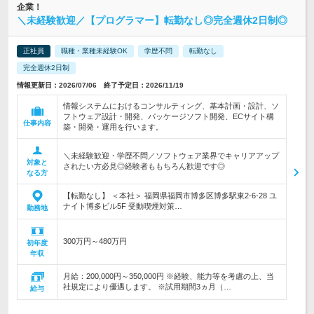
企業！
＼未経験歓迎／【プログラマー】転勤なし◎完全週休2日制◎
正社員
職種・業種未経験OK
学歴不問
転勤なし
完全週休2日制
情報更新日：2026/07/06 終了予定日：2026/11/19
情報システムにおけるコンサルティング、基本計画・設計、ソ
フトウェア設計・開発、パッケージソフト開発、ECサイト構
仕事内容
築・開発・運用を行います。
＼未経験歓迎・学歴不問／ソフトウェア業界でキャリアアップ
対象と
されたい方必見◎経験者ももちろん歓迎です◎
なる方
【転勤なし】 ＜本社＞ 福岡県福岡市博多区博多駅東2-6-28 ユ
ナイト博多ビル5F 受動喫煙対策…
勤務地
300万円～480万円
初年度
年収
月給：200,000円～350,000円 ※経験、能力等を考慮の上、当
社規定により優遇します。 ※試用期間3ヵ月（…
給与