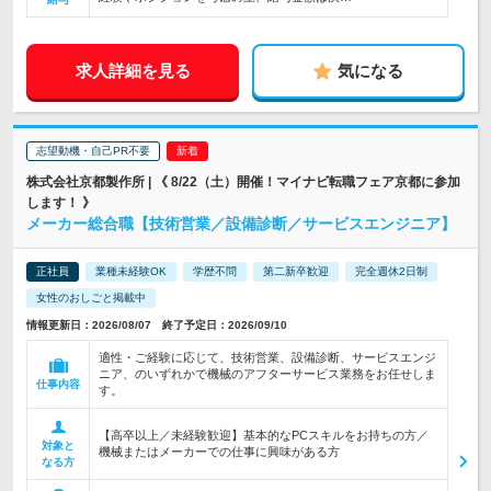
求人詳細を見る
気になる
志望動機・自己PR不要
株式会社京都製作所 | 《 8/22（土）開催！マイナビ転職フェア京都に参加
します！ 》
メーカー総合職【技術営業／設備診断／サービスエンジニア】
正社員
業種未経験OK
学歴不問
第二新卒歓迎
完全週休2日制
女性のおしごと掲載中
情報更新日：2026/08/07 終了予定日：2026/09/10
適性・ご経験に応じて、技術営業、設備診断、サービスエンジ
ニア、のいずれかで機械のアフターサービス業務をお任せしま
仕事内容
す。
【高卒以上／未経験歓迎】基本的なPCスキルをお持ちの方／
対象と
機械またはメーカーでの仕事に興味がある方
なる方