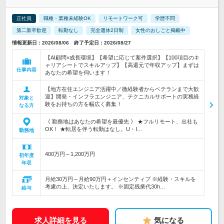
正社員
職種・業種未経験OK
リモートワーク可
学歴不問
第二新卒歓迎
転勤なし
完全週休2日制
女性のおしごと掲載中
情報更新日：2026/08/06 終了予定日：2026/08/27
【AI顧問×成長環境】【希望に応じて案件選択】【100項目のキ
ャリアシートでスキルアップ】【高還元で年収アップ】まずは
仕事内容
あなたの希望を伺います！
【地方在住エンジニア活躍中／微経験者からベテランまで大歓
迎】開発・インフラエンジニア、テクニカルサポートの実務経
対象と
験をお持ちの方を幅広く募集！
なる方
《 勤務地はあなたの希望を最優先 》 ★フルリモート、出社も
OK！ ★転居を伴う転勤はなし。U・I…
勤務地
400万円～1,200万円
初年度
年収
月給30万円～月給90万円＋インセンティブ ※経験・スキルを
考慮の上、決定いたします。 ※固定残業代30h…
給与
求人詳細を見る
気になる