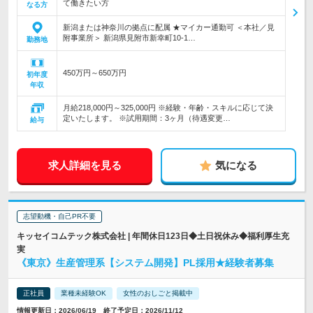
て働きたい方
なる方
新潟または神奈川の拠点に配属 ★マイカー通勤可 ＜本社／見
附事業所＞ 新潟県見附市新幸町10-1…
勤務地
450万円～650万円
初年度
年収
月給218,000円～325,000円 ※経験・年齢・スキルに応じて決
定いたします。 ※試用期間：3ヶ月（待遇変更…
給与
求人詳細を見る
気になる
志望動機・自己PR不要
キッセイコムテック株式会社 | 年間休日123日◆土日祝休み◆福利厚生充
実
《東京》生産管理系【システム開発】PL採用★経験者募集
正社員
業種未経験OK
女性のおしごと掲載中
情報更新日：2026/06/19 終了予定日：2026/11/12