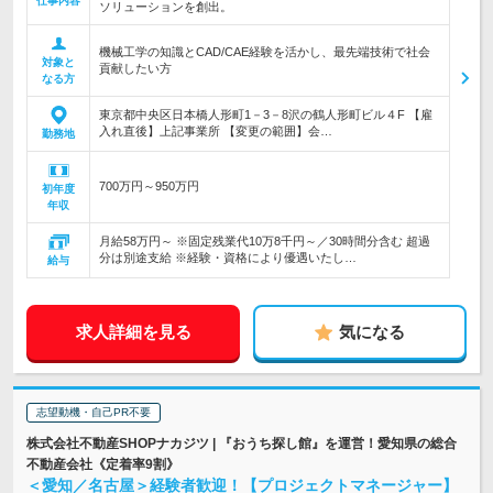
仕事内容
ソリューションを創出。
機械工学の知識とCAD/CAE経験を活かし、最先端技術で社会
対象と
貢献したい方
なる方
東京都中央区日本橋人形町1－3－8沢の鶴人形町ビル４F 【雇
入れ直後】上記事業所 【変更の範囲】会…
勤務地
700万円～950万円
初年度
年収
月給58万円～ ※固定残業代10万8千円～／30時間分含む 超過
分は別途支給 ※経験・資格により優遇いたし…
給与
求人詳細を見る
気になる
志望動機・自己PR不要
株式会社不動産SHOPナカジツ | 『おうち探し館』を運営！愛知県の総合
不動産会社《定着率9割》
＜愛知／名古屋＞経験者歓迎！【プロジェクトマネージャー】