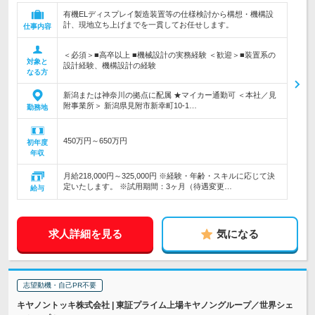
有機ELディスプレイ製造装置等の仕様検討から構想・機構設
計、現地立ち上げまでを一貫してお任せします。
仕事内容
＜必須＞■高卒以上 ■機械設計の実務経験 ＜歓迎＞■装置系の
対象と
設計経験、機構設計の経験
なる方
新潟または神奈川の拠点に配属 ★マイカー通勤可 ＜本社／見
附事業所＞ 新潟県見附市新幸町10-1…
勤務地
450万円～650万円
初年度
年収
月給218,000円～325,000円 ※経験・年齢・スキルに応じて決
定いたします。 ※試用期間：3ヶ月（待遇変更…
給与
求人詳細を見る
気になる
志望動機・自己PR不要
キヤノントッキ株式会社 | 東証プライム上場キヤノングループ／世界シェ