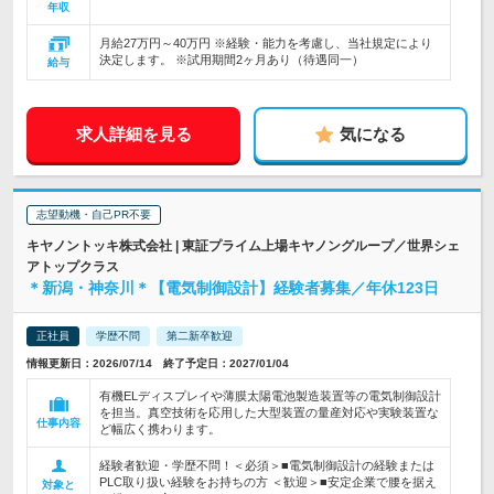
年収
月給27万円～40万円 ※経験・能力を考慮し、当社規定により
決定します。 ※試用期間2ヶ月あり（待遇同一）
給与
求人詳細を見る
気になる
志望動機・自己PR不要
キヤノントッキ株式会社 | 東証プライム上場キヤノングループ／世界シェ
アトップクラス
＊新潟・神奈川＊【電気制御設計】経験者募集／年休123日
正社員
学歴不問
第二新卒歓迎
情報更新日：2026/07/14 終了予定日：2027/01/04
有機ELディスプレイや薄膜太陽電池製造装置等の電気制御設計
を担当。真空技術を応用した大型装置の量産対応や実験装置な
仕事内容
ど幅広く携わります。
経験者歓迎・学歴不問！＜必須＞■電気制御設計の経験または
PLC取り扱い経験をお持ちの方 ＜歓迎＞■安定企業で腰を据え
対象と