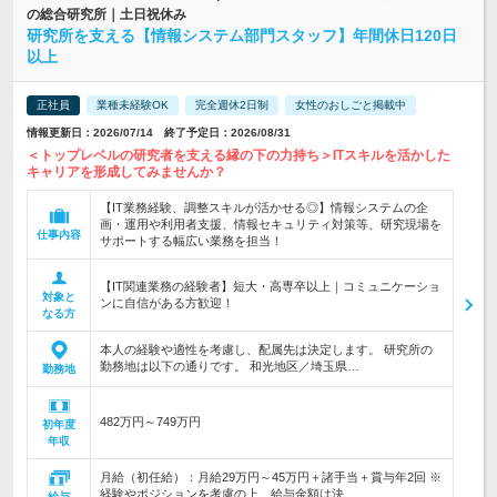
の総合研究所｜土日祝休み
研究所を支える【情報システム部門スタッフ】年間休日120日
以上
正社員
業種未経験OK
完全週休2日制
女性のおしごと掲載中
情報更新日：2026/07/14 終了予定日：2026/08/31
＜トップレベルの研究者を支える縁の下の力持ち＞ITスキルを活かした
キャリアを形成してみませんか？
【IT業務経験、調整スキルが活かせる◎】情報システムの企
画・運用や利用者支援、情報セキュリティ対策等、研究現場を
仕事内容
サポートする幅広い業務を担当！
【IT関連業務の経験者】短大・高専卒以上｜コミュニケーショ
対象と
ンに自信がある方歓迎！
なる方
本人の経験や適性を考慮し、配属先は決定します。 研究所の
勤務地は以下の通りです。 和光地区／埼玉県…
勤務地
482万円～749万円
初年度
年収
月給（初任給）：月給29万円～45万円＋諸手当＋賞与年2回 ※
経験やポジションを考慮の上、給与金額は決…
給与