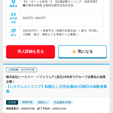
【U・Iターンも歓迎！】 【設備診断エンジニア、技術営業】
◆京都本社勤務 京都府京都市伏見区淀美…
勤務地
500万円～660万円
初年度
年収
月給30万円～ + 各種手当（残業代全額支給）+ 賞与（年2回）
※経験・能力・適性などを考慮のうえ優遇い…
給与
求人詳細を見る
気になる
志望動機・自己PR不要
株式会社シースリー・ソフトウェア | 設立18年目でグループ企業化の成長
企業！
【システムエンジニア】転勤なし◎完全週休2日制◎※経験者募
集
正社員
学歴不問
転勤なし
完全週休2日制
情報更新日：2026/07/06 終了予定日：2026/11/19