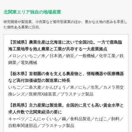
北関東エリア独自の地場産業
研究開発や製造業、小売業など都市型産業のほか、豊かな土地の恵みを享受し
た個性ある農業に注目。
【茨城県】農業生産は北海道に次いで全国2位。一方で鹿島臨
海工業地帯を抱え農業と工業が共存する一大産業拠点
メロン／いちご／米／日本酒／納豆／一般機械／化学工業／鉄
鋼業／電気機械
【栃木県】首都圏の食を支える農産物と、情報機器や医療機器
など高付加価値型の製造業に特長
いちご／二条大麦／かんぴょう／米／にら／生乳／カメラ用交
換レンズ／医療用X線装置／プラスチック製品
【群馬県】主力産業は製造業。全国的に見ても高い賃金水準と
求人件数で北関東経済の要に
キャベツ／こんにゃくいも／繭／食料品製造／たばこ／飼料／
自動車関連部品／プラスチック製品