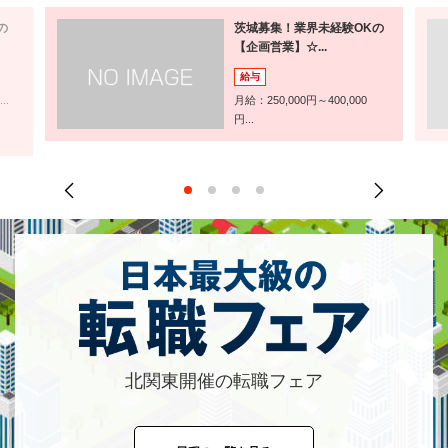
の
茨城募集！業界未経験OKの
【企画営業】☆...
給与
..
月給：250,000円～400,000
円...
北関東開催の転職フェア