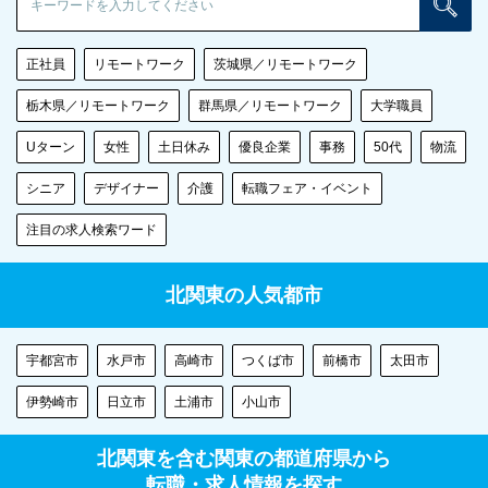
検
正社員
リモートワーク
茨城県／リモートワーク
栃木県／リモートワーク
群馬県／リモートワーク
大学職員
Uターン
女性
土日休み
優良企業
事務
50代
物流
シニア
デザイナー
介護
転職フェア・イベント
注目の求人検索ワード
北関東の人気都市
宇都宮市
水戸市
高崎市
つくば市
前橋市
太田市
伊勢崎市
日立市
土浦市
小山市
北関東を含む関東の都道府県から
転職・求人情報を探す