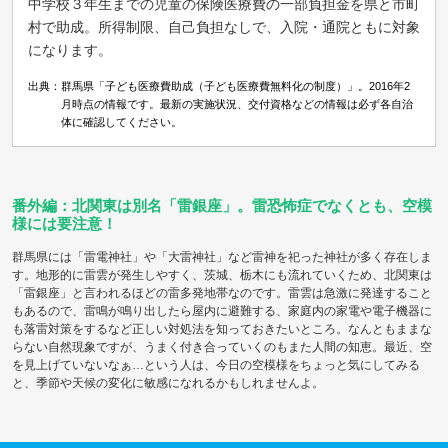
中学校３年生までの児童の保険医療費の一部負担金を県と市町
村で助成。所得制限、自己負担なしで、入院・通院ともに対象
になります。
出典：群馬県「子ども医療費助成（子ども医療費無料化の制度）」。2016年2
月時点の情報です。最新の実施状況、交付資格などの情報は必ず各自治
体に確認してください。
番外編：北関東は別名「雷銀座」。雷恐怖症でなくとも、空模
様には要注意！
群馬県には「雷電神社」や「大雷神社」など雷神を祀った神社が多く存在しま
す。地形的に雷雲が発生しやすく、茨城、栃木にも流れていくため、北関東は
「雷銀座」と言われるほどの雷多発地帯なのです。雷雲は急激に発達すること
もあるので、雷鳴が鳴り出したら屋内に避難する、家庭内の家電や電子機器に
も落雷対策をするなど正しい対処法を知っておきたいところ。なんともままな
らない自然現象ですが、うまく付き合っていくのもまた人間の知恵。最近、空
を見上げていないなぁ…という人は、今日の空模様をちょっと気にしてみる
と、季節や天候の変化に敏感になれるかもしれませんよ。