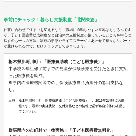
事前にチェック！暮らし支援制度「北関東篇」
仕事に合わせて住まいを変えるなら、職場に通勤しやすい立地はもちろんです
が、子ども医療費助成制度など自治体の支援制度が整っているところを中心に
探すのも一つの方法。家族の形態やライフステージにあわせて様々なサポート
が受けられるので、ぜひチェックしてみましょう。
栃木県那珂川町：「医療費助成（こども医療費）」
中学校３年生修了前までの児童が保険診療を受けたときに支払
った医療費を助成。
※県内の医療機関等での、保険診療自己負担分の窓口支払な
し。
出典：栃木県那珂川町「医療費助成（こども医療費）」。2016年2月時点の情
報です。最新の実施状況、交付資格などの情報は必ず各自治体に確認し
てください。
群馬県内の市町村で一律実施：「子ども医療費無料化」