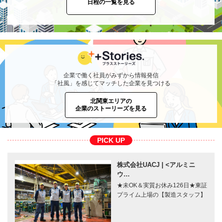
日程の一覧を見る
企業で働く社員がみずから情報発信
「社風」を感じてマッチした企業を見つける
北関東エリアの
企業のストーリーズを見る
PICK UP
株式会社UACJ | <アルミニ
ウ…
★未OK＆実質お休み126日★東証
プライム上場の【製造スタッフ】