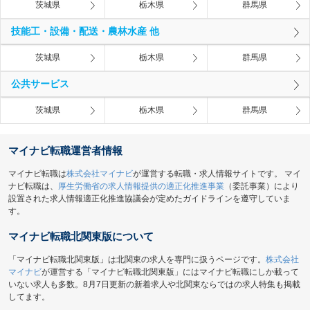
茨城県
栃木県
群馬県
技能工・設備・配送・農林水産 他
茨城県
栃木県
群馬県
公共サービス
茨城県
栃木県
群馬県
マイナビ転職運営者情報
マイナビ転職は
株式会社マイナビ
が運営する転職・求人情報サイトです。 マイ
ナビ転職は、
厚生労働省の求人情報提供の適正化推進事業
（委託事業）により
設置された求人情報適正化推進協議会が定めたガイドラインを遵守していま
す。
マイナビ転職北関東版について
「マイナビ転職北関東版」は北関東の求人を専門に扱うページです。
株式会社
マイナビ
が運営する「マイナビ転職北関東版」にはマイナビ転職にしか載って
いない求人も多数。8月7日更新の新着求人や北関東ならではの求人特集も掲載
してます。