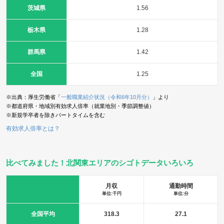
茨城県
1.56
栃木県
1.28
群馬県
1.42
全国
1.25
※出典：厚生労働省「
一般職業紹介状況（令和6年10月分）
」より
※都道府県・地域別有効求人倍率（就業地別・季節調整値）
※新規学卒者を除きパートタイムを含む
有効求人倍率とは？
比べてみました！北関東エリアのシゴトデータいろいろ
月収
通勤時間
単位:千円
単位:分
全国平均
318.3
27.1