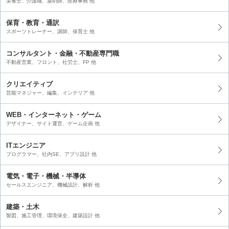
栄養士、介護職、薬剤師、医療事務 他
保育・教育・通訳
スポーツトレーナー、講師、保育士 他
コンサルタント・金融・不動産専門職
不動産営業、フロント、社労士、FP 他
クリエイティブ
芸能マネジャー、編集、インテリア 他
WEB・インターネット・ゲーム
デザイナー、サイト運営、ゲーム企画 他
ITエンジニア
プログラマー、社内SE、アプリ設計 他
電気・電子・機械・半導体
セールスエンジニア、機械設計、解析 他
建築・土木
製図、施工管理、環境保全、建築設計 他