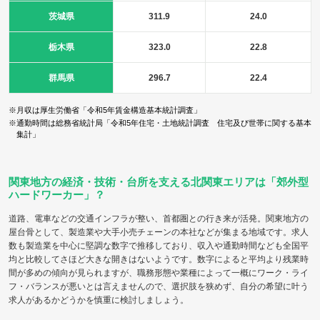
茨城県
311.9
24.0
栃木県
323.0
22.8
群馬県
296.7
22.4
※月収は厚生労働省「令和5年賃金構造基本統計調査」
※通勤時間は総務省統計局「令和5年住宅・土地統計調査 住宅及び世帯に関する基本
集計」
関東地方の経済・技術・台所を支える北関東エリアは「郊外型
ハードワーカー」？
道路、電車などの交通インフラが整い、首都圏との行き来が活発。関東地方の
屋台骨として、製造業や大手小売チェーンの本社などが集まる地域です。求人
数も製造業を中心に堅調な数字で推移しており、収入や通勤時間なども全国平
均と比較してさほど大きな開きはないようです。数字によると平均より残業時
間が多めの傾向が見られますが、職務形態や業種によって一概にワーク・ライ
フ・バランスが悪いとは言えませんので、選択肢を狭めず、自分の希望に叶う
求人があるかどうかを慎重に検討しましょう。