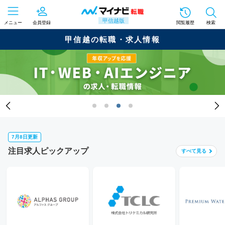
甲信越版
メニュー
会員登録
閲覧履歴
検索
甲信越の転職・求人情報
7月8日更新
注目求人ピックアップ
すべて
見る