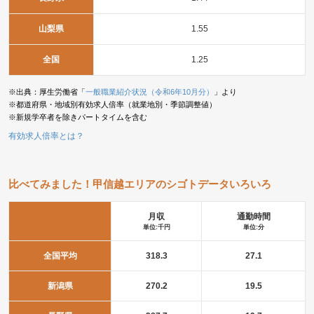
山梨県
1.55
全国
1.25
※出典：厚生労働省「
一般職業紹介状況（令和6年10月分）
」より
※都道府県・地域別有効求人倍率（就業地別・季節調整値）
※新規学卒者を除きパートタイムを含む
有効求人倍率とは？
比べてみました！甲信越エリアのシゴトデータいろいろ
月収
通勤時間
単位:千円
単位:分
全国平均
318.3
27.1
新潟県
270.2
19.5