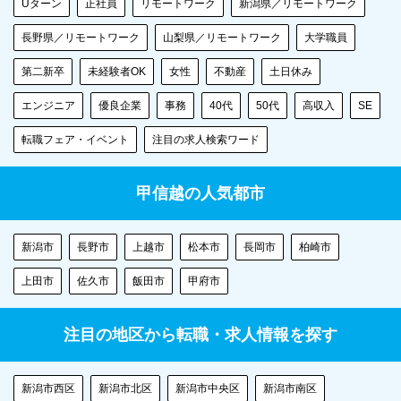
Uターン
正社員
リモートワーク
新潟県／リモートワーク
長野県／リモートワーク
山梨県／リモートワーク
大学職員
第二新卒
未経験者OK
女性
不動産
土日休み
エンジニア
優良企業
事務
40代
50代
高収入
SE
転職フェア・イベント
注目の求人検索ワード
甲信越の人気都市
新潟市
長野市
上越市
松本市
長岡市
柏崎市
上田市
佐久市
飯田市
甲府市
注目の地区から転職・求人情報を探す
新潟市西区
新潟市北区
新潟市中央区
新潟市南区