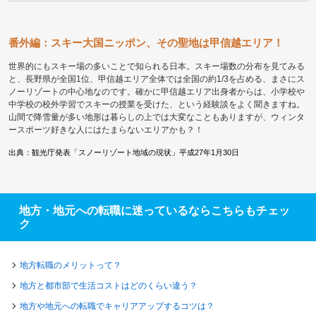
番外編：スキー大国ニッポン、その聖地は甲信越エリア！
世界的にもスキー場の多いことで知られる日本。スキー場数の分布を見てみる
と、長野県が全国1位、甲信越エリア全体では全国の約1/3を占める、まさにス
ノーリゾートの中心地なのです。確かに甲信越エリア出身者からは、小学校や
中学校の校外学習でスキーの授業を受けた、という経験談をよく聞きますね。
山間で降雪量が多い地形は暮らしの上では大変なこともありますが、ウィンタ
ースポーツ好きな人にはたまらないエリアかも？！
出典：観光庁発表「スノーリゾート地域の現状」平成27年1月30日
地方・地元への転職に迷っているならこちらもチェッ
ク
地方転職のメリットって？
地方と都市部で生活コストはどのくらい違う？
地方や地元への転職でキャリアアップするコツは？