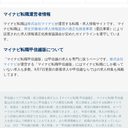
マイナビ転職運営者情報
マイナビ転職は
株式会社マイナビ
が運営する転職・求人情報サイトです。 マイ
ナビ転職は、
厚生労働省の求人情報提供の適正化推進事業
（委託事業）により
設置された求人情報適正化推進協議会が定めたガイドラインを遵守していま
す。
マイナビ転職甲信越版について
「マイナビ転職甲信越版」は甲信越の求人を専門に扱うページです。
株式会社
マイナビ
が運営する「マイナビ転職甲信越版」にはマイナビ転職にしか載って
いない求人も多数。8月7日更新の新着求人や甲信越ならではの求人特集も掲載
してます。
甲信越エリアで転職・求人情報を探すなら【マイナビ転職 甲信越版】。マイナビ転職 甲信越
版は正社員の求人を中心に甲信越エリアの豊富な転職・求人情報をご紹介する転職サイトで
す。毎週火・金更新で常に最新の転職・求人情報情報を掲載。希望の職種や勤務地、キーワ
ードから甲信越エリアの求人を簡単に検索できます。また、年収や業種、求人の特徴など、
より詳細な条件が指定できるほか、除外したい条件の指定も可能なため、マッチ度の高い求
人を絞り込んで検索することができます。まだ希望職種など、転職の条件が決まっていない
人は、ぜひ「甲信越の転職・求人特集」や「甲信越の勤務地限定求人」から求人を探してみ