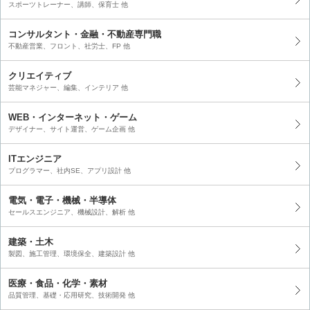
スポーツトレーナー、講師、保育士 他
コンサルタント・金融・不動産専門職
不動産営業、フロント、社労士、FP 他
クリエイティブ
芸能マネジャー、編集、インテリア 他
WEB・インターネット・ゲーム
デザイナー、サイト運営、ゲーム企画 他
ITエンジニア
プログラマー、社内SE、アプリ設計 他
電気・電子・機械・半導体
セールスエンジニア、機械設計、解析 他
建築・土木
製図、施工管理、環境保全、建築設計 他
医療・食品・化学・素材
品質管理、基礎・応用研究、技術開発 他