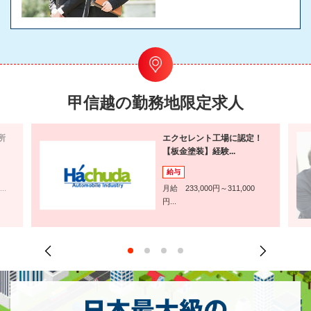
甲信越の勤務地限定求人
所
エクセレント工場に認定！
【板金塗装】経験...
給与
..
月給 233,000円～311,000
円...