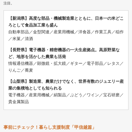
注目。
【新潟県】高度な部品・機械製造業とともに、日本一の米どこ
ろとして食品加工業も盛ん
自動車部品／金型関連／産業用機械／洋食器／作業工具／稲作
／米菓／清酒
【長野県】電子機器・精密機器の一大生産拠点。高原野菜な
ど、地形を活かした農業も活発
情報通信機器／顕微鏡・拡大鏡／ギター／電子部品／レタス／
りんご／蕎麦
【山梨県】製造業、農業だけでなく、世界有数のジュエリー産
業の集積地としても知られる
電子機器／産業用機械／絹製品／ぶどう／ワイン／宝石研磨／
貴金属製品
事前にチェック！暮らし支援制度「甲信越篇」