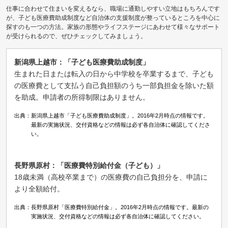
仕事に合わせて住まいを変えるなら、職場に通勤しやすい立地はもちろんです
が、子ども医療費助成制度など自治体の支援制度が整っているところを中心に
探すのも一つの方法。家族の形態やライフステージにあわせて様々なサポート
が受けられるので、ぜひチェックしてみましょう。
新潟県上越市：「子ども医療費助成制度」
生まれた日または転入の日から中学校を卒業するまで、子ども
の医療費として支払う自己負担額のうち一部負担金を除いた額
を助成。申請者の所得制限はありません。
出典：新潟県上越市「子ども医療費助成制度」。2016年2月時点の情報です。
最新の実施状況、交付資格などの情報は必ず各自治体に確認してくださ
い。
長野県原村：「医療費特別給付金（子ども）」
18歳未満（高校卒業まで）の医療費の自己負担分を、申請に
より全額給付。
出典：長野県原村「医療費特別給付金」。2016年2月時点の情報です。最新の
実施状況、交付資格などの情報は必ず各自治体に確認してください。