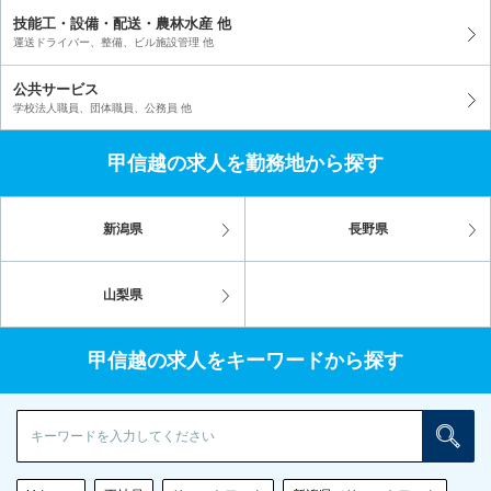
技能工・設備・配送・農林水産 他
運送ドライバー、整備、ビル施設管理 他
公共サービス
学校法人職員、団体職員、公務員 他
甲信越の求人を勤務地から探す
新潟県
長野県
山梨県
甲信越の求人をキーワードから探す
検