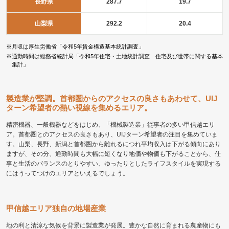
長野県
287.7
19.7
山梨県
292.2
20.4
※月収は厚生労働省「令和5年賃金構造基本統計調査」
※通勤時間は総務省統計局「令和5年住宅・土地統計調査 住宅及び世帯に関する基本
集計」
製造業が堅調。首都圏からのアクセスの良さもあわせて、UIJ
ターン希望者の熱い視線を集めるエリア。
精密機器、一般機器などをはじめ、「機械製造業」従事者の多い甲信越エリ
ア。首都圏とのアクセスの良さもあり、UIJターン希望者の注目を集めていま
す。山梨、長野、新潟と首都圏から離れるにつれ平均収入は下がる傾向にあり
ますが、その分、通勤時間も大幅に短くなり地価や物価も下がることから、仕
事と生活のバランスのとりやすい、ゆったりとしたライフスタイルを実現する
にはうってつけのエリアといえるでしょう。
甲信越エリア独自の地場産業
地の利と清涼な気候を背景に製造業が発展。豊かな自然に育まれる農産物にも