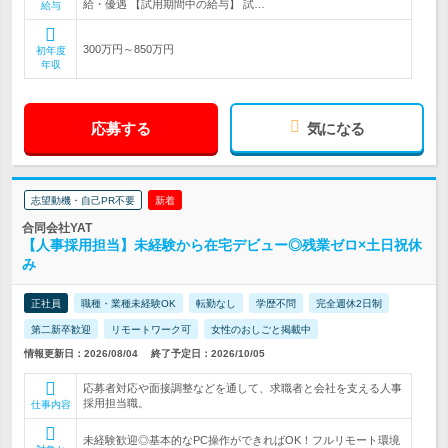
給・優遇 【試用期間中の給与】 試…
給与
300万円～850万円
初年度
年収
応募する
気になる
志望動機・自己PR不要
新着
合同会社YAT
【人事採用担当】未経験から在宅デビュー◎残業ゼロ×土日祝休
み
正社員
職種・業種未経験OK
転勤なし
学歴不問
完全週休2日制
第二新卒歓迎
リモートワーク可
女性のおしごと掲載中
情報更新日：2026/08/04
終了予定日：2026/10/05
応募者対応や面接調整などを通して、求職者と会社を支える人事
採用担当職。
仕事内容
未経験歓迎◎基本的なPC操作ができればOK！フルリモート環境