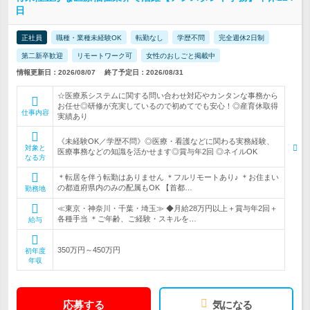
日
正社員
職種・業種未経験OK
転勤なし
学歴不問
完全週休2日制
第二新卒歓迎
リモートワーク可
女性のおしごと掲載中
情報更新日：2026/08/07
終了予定日：2026/08/31
☆医療系システムに関する問い合わせ対応やカンタンな事務から
お任せ◎研修が充実しているので初めてでも安心！◎産育休取得
仕事内容
実績あり
《未経験OK／学歴不問》◎医療・看護などに関わる実務経験、
対象と
医療事務などの知識を活かせます◎賞与年2回 ◎ネイルOK
なる方
＊転居を伴う転勤はありません ＊フルリモートあり♪ ＊お住まい
の都道府県内のみの配属もOK 【首都…
勤務地
≪東京・神奈川・千葉・埼玉≫ ◆月給28万円以上＋賞与年2回＋
各種手当 ＊ご年齢、ご経験・スキルを…
給与
350万円～450万円
初年度
年収
応募する
気になる