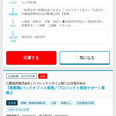
たい方歓迎♪
なる方
＊転居を伴う転勤はありません ＊フルリモートあり♪ ＊お住まい
の都道府県内のみの配属もOK 【首都…
勤務地
≪東京・神奈川・千葉・埼玉≫ ◆月給28万円以上＋賞与年2回＋
各種手当 ＊ご年齢、ご経験・スキルを…
給与
350万円～450万円
初年度
年収
応募する
気になる
志望動機・自己PR不要
新着
三菱地所株式会社 | ◇フレックスタイム制◇土日祝日休み
【業務職(バックオフィス業務／プロジェクト推進サポート業
務)】
正社員
職種・業種未経験OK
上場
転勤なし
完全週休2日制
リモートワーク可
情報更新日：2026/08/04
終了予定日：2026/08/31