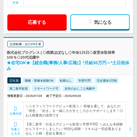
年収
応募する
気になる
志望動機・自己PR不要
株式会社プログレス | ◇残業ほぼなし◇年休125日◇産育休取得率
100％◇20代活躍中
★在宅OK★【総合職(事務/人事/広報)】*月給30万円～*土日祝休
み
正社員
職種・業種未経験OK
転勤なし
学歴不問
完全週休2日制
第二新卒歓迎
リモートワーク可
女性のおしごと掲載中
情報更新日：2026/07/28
終了予定日：2026/09/28
＼☆オフィスワークデビュー歓迎☆／ 研修を通して、あなたの
「得意」「好き」を一緒にさがすところからサポートします！◎
仕事内容
お人柄重視の採用です
【第二新卒・社会人デビューも歓迎☆学歴不問】＼みんな未経験
からスタートしました♪／特別な経験・スキルは一切必要ありま
対象と
せん！人柄・意欲を重視☆
なる方