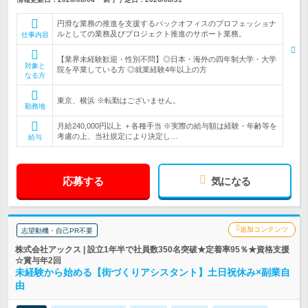
円滑な業務の推進を支援するバックオフィスのプロフェッショナ
ルとしての業務及びプロジェクト推進のサポート業務。
仕事内容
【業界未経験歓迎・性別不問】◎日本・海外の四年制大学・大学
対象と
院を卒業している方 ◎就業経験4年以上の方
なる方
東京、横浜 ※転勤はございません。
勤務地
月給240,000円以上 ＋各種手当 ※実際の給与額は経験・年齢等を
考慮の上、当社規定により決定し…
給与
応募する
気になる
追加コンテンツ
志望動機・自己PR不要
株式会社アックス | 設立1年半で社員数350名突破★定着率95％★資格支援
☆賞与年2回
未経験から始める【街づくりアシスタント】土日祝休み×副業自
由