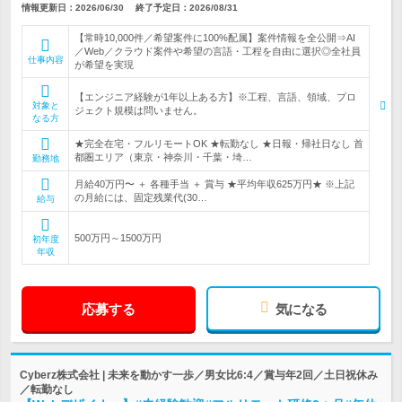
情報更新日：2026/06/30
終了予定日：2026/08/31
【常時10,000件／希望案件に100%配属】案件情報を全公開⇒AI
／Web／クラウド案件や希望の言語・工程を自由に選択◎全社員
仕事内容
が希望を実現
【エンジニア経験が1年以上ある方】※工程、言語、領域、プロ
対象と
ジェクト規模は問いません。
なる方
★完全在宅・フルリモートOK ★転勤なし ★日報・帰社日なし 首
都圏エリア（東京・神奈川・千葉・埼…
勤務地
月給40万円〜 ＋ 各種手当 ＋ 賞与 ★平均年収625万円★ ※上記
の月給には、固定残業代(30…
給与
500万円～1500万円
初年度
年収
応募する
気になる
Cyberz株式会社 | 未来を動かす一歩／男女比6:4／賞与年2回／土日祝休み
／転勤なし