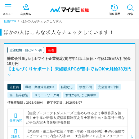
メニュー
会員登録
閲覧履歴
検索
転職TOP
ほかの人がチェックした求人
ほかの人はこんな求人をチェックしています！
志望動機・自己PR不要
新着
株式会社Style | ホワイト企業認定/賞与年4回/土日休・年休125日/入社祝金
10万円
【まちづくりサポート】未経験&PCが苦手でもOK★月給33万円
～
正社員
職種・業種未経験OK
転勤なし
学歴不問
完全週休2日制
第二新卒歓迎
リモートワーク可
女性のおしごと掲載中
情報更新日：2026/08/04
終了予定日：2026/09/07
【建設プロジェクトがスムーズに進められるよう事務作業を担
当】★手厚い研修＆資格取得制度あり★家族手当・親孝行手当な
仕事内容
ど手当充実★育休取得者多数
【未経験・第二新卒歓迎／学歴・年齢・性別不問】◆Web面接で
スピーディーに内定&入社OK！ ★定着率92％以上＆フリーター
対象と