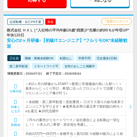
追加コンテンツ
志望動機・自己PR不要
新着
株式会社 ＨＡＬ | *入社時の平均年齢26歳*残業少*先輩の約99％が年収UP*
年休120日
安心の2ヶ月研修♪【初級ITエンジニア】*フルリモOK*未経験歓
迎
正社員
職種・業種未経験OK
転勤なし
学歴不問
完全週休2日制
第二新卒歓迎
リモートワーク可
女性のおしごと掲載中
情報更新日：2026/07/21
終了予定日：2026/08/24
＜約2ヶ月の研修からSTART⇒着実に市場価値の高い人材へ！＞
基本からじっくり学び、希望に沿ったプロジェクトで活躍！◎な
仕事内容
りたいエンジニア像が叶う♪
＜未経験・第二新卒歓迎！意欲重視＞ ◎ガラス張りの給与体系で
エンジニアを守ります！★業界高水準の還元率で契約額の80％＋
対象と
αを還元 ★20代活躍中
なる方
《75％の案件がリモートワーク／会社都合による転勤は一切な
し！》 ☆本人のご希望・居住地を考慮し、…
勤務地
月給23万円〜26万円＋各種手当＋賞与2回 ※経験や能力により加