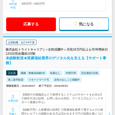
300万円～600万円
初年度
年収
応募する
気になる
志望動機・自己PR不要
株式会社トライトキャリア | ＜女性活躍中＞月収28万円以上も可/年間休日
125日/完全週休2日制
未経験歓迎★医療福祉業界のデジタル化を支える【サポート事
務】
正社員
職種・業種未経験OK
転勤なし
学歴不問
完全週休2日制
第二新卒歓迎
リモートワーク可
女性のおしごと掲載中
情報更新日：2026/08/07
終了予定日：2026/08/20
【病院や介護施設などで使用するシステムのサポートをお任せ】
◎操作方法の説明、お問い合わせ対応、データ入力などバックサ
仕事内容
ポート業務が中心♪
【経験不問／人柄重視の採用】◎医療福祉業界で電子カルテの使
用やレセプトの経験がある方は活かせます◎ITの知識を身につけ
対象と