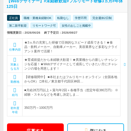
【Webデザイナー】#未経験歓迎#フルリモート研修3ヵ月#年休
125日
正社員
職種・業種未経験OK
転勤なし
学歴不問
完全週休2日制
第二新卒歓迎
リモートワーク可
女性のおしごと掲載中
情報更新日：2026/06/26
終了予定日：2026/08/27
★3ヵ月の充実した研修で圧倒的なスピード成長できる！★食
品・飲料メーカー、自動車メーカー、美容業界など多彩なクライ
仕事内容
アント案件で活躍！
★育成前提だから未経験大歓迎！★異業種からの新しいチャレン
ジを応援！★Webデザイナーとして成長していきたい方にチャレ
対象と
ンジの場を用意します！
なる方
【研修期間中】 ■本社またはフルリモートオンライン（全国各地
からOK） □本社／東京都千代田区神田…
勤務地
■月給28万円以上＋賞与年2回＋各種手当（想定年収380万円） ※
経験・スキルなどを考慮し決定しま…
給与
350万円～1000万円
初年度
年収
応募する
気になる