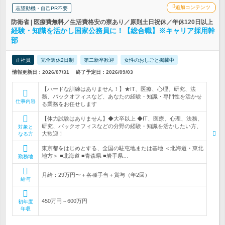
追加コンテンツ
志望動機・自己PR不要
防衛省 | 医療費無料／生活費格安の寮あり／原則土日祝休／年休120日以上
経験・知識を活かし国家公務員に！【総合職】※キャリア採用幹
部
正社員
完全週休2日制
第二新卒歓迎
女性のおしごと掲載中
情報更新日：2026/07/31
終了予定日：2026/09/03
【ハードな訓練はありません！】★IT、医療、心理、研究、法
務、バックオフィスなど、あなたの経験・知識・専門性を活かせ
仕事内容
る業務をお任せします
【体力試験はありません】◆大卒以上 ◆IT、医療、心理、法務、
研究、バックオフィスなどの分野の経験・知識を活かしたい方、
対象と
大歓迎！
なる方
東京都をはじめとする、全国の駐屯地または基地 ＜北海道・東北
地方＞ ■北海道 ■青森県 ■岩手県…
勤務地
月給：29万円〜＋各種手当＋賞与（年2回）
給与
450万円～600万円
初年度
年収