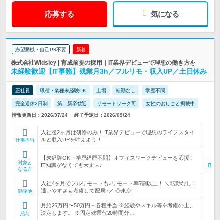
応募する
気になる
志望動機・自己PR不要
新着
株式会社Widsley | 育成前提の採用｜IT業界デビューで理想の働き方を
未経験歓迎【IT事務】残業月3h／フルリモ・収入UP／土日休み
正社員
職種・業種未経験OK
上場
転勤なし
学歴不問
完全週休2日制
第二新卒歓迎
リモートワーク可
女性のおしごと掲載中
情報更新日：2026/07/24
終了予定日：2026/09/24
入社後2ヶ月は研修のみ！IT業界デビューで理想のライフスタイ
ルと収入UPを叶えよう！
仕事内容
【未経験OK・学歴経歴不問】オフィスワークデビューを応援！
対象と
IT知識がなくても大丈夫♪
なる方
入社4ヶ月でフルリモートも♪リモート率5割以上！ ＼転勤なし！
通いやすさも考慮して配属♪／ ◎東京…
勤務地
月給26万円〜50万円＋各種手当 ※経験やスキル等を考慮の上、
決定します。 ※固定残業代20時間分…
給与