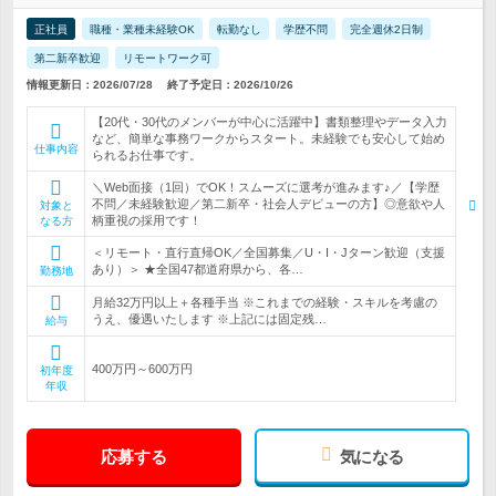
正社員
職種・業種未経験OK
転勤なし
学歴不問
完全週休2日制
第二新卒歓迎
リモートワーク可
情報更新日：2026/07/28
終了予定日：2026/10/26
【20代・30代のメンバーが中心に活躍中】書類整理やデータ入力
など、簡単な事務ワークからスタート。未経験でも安心して始め
仕事内容
られるお仕事です。
＼Web面接（1回）でOK！スムーズに選考が進みます♪／【学歴
不問／未経験歓迎／第二新卒・社会人デビューの方】◎意欲や人
対象と
柄重視の採用です！
なる方
＜リモート・直行直帰OK／全国募集／U・I・Jターン歓迎（支援
あり）＞ ★全国47都道府県から、各…
勤務地
月給32万円以上＋各種手当 ※これまでの経験・スキルを考慮の
うえ、優遇いたします ※上記には固定残…
給与
400万円～600万円
初年度
年収
応募する
気になる