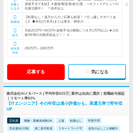
資格手当で支給】＃建築/製造/飲食/介護…⇒オフィスデビューの
対象と
先輩活躍中！ ＊高卒以上
なる方
【転勤なし！遠方からのご応募も歓迎！⇒引っ越しサポートあ
り】 ◆本社(六本木)または東京・神奈川・…
勤務地
月給25万円〜80万円+資格手当(1種類につき月1万円以上) ★入社
後3年間の自動昇給あり！！ ※…
給与
250万円～1000万円
初年度
年収
応募する
気になる
株式会社AIメタバース | 平均年収625万│案件は自由に選択｜前職給与保証
｜リモート率93%
【ITエンジニア】今の年収は過小評価かも。高還元率で即年収
UP
正社員
職種・業種未経験OK
上場
転勤なし
学歴不問
完全週休2日制
第二新卒歓迎
リモートワーク可
女性のおしごと掲載中