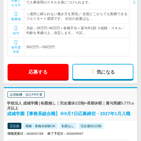
対象と
で人事採用のスキルを身につけられます。
なる方
＼場所に縛られない働き方を実現／ 全国どこからでも勤務できる
フルリモート環境です。 出社の必要はな…
勤務地
月給：28万円~40万円＋各種手当＋賞与年2回 ※経験・スキル・
年齢を考慮の上、決定します。 ※試…
給与
350万円～550万円
初年度
年収
応募する
気になる
志望動機・自己PR不要
学校法人 成城学園 | 転勤無し｜完全週休2日制+長期休暇｜賞与実績5.775ヵ
月以上
成城学園【事務系総合職】※9月7日応募締切・2027年1月入職
正社員
職種・業種未経験OK
転勤なし
完全週休2日制
情報更新日：2026/07/28
終了予定日：2026/09/07