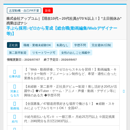
志望動機・自己PR不要
新着
株式会社アップコム | 【現在10代～20代社員が70％以上！】*土日祝休み*
残業ほぼナシ
手ぶら採用♪ゼロから育成【総合職(動画編集/Webデザイナー
等)】
正社員
職種・業種未経験OK
転勤なし
学歴不問
完全週休2日制
第二新卒歓迎
リモートワーク可
女性のおしごと掲載中
情報更新日：2026/07/07
終了予定日：2026/09/07
【「Web・動画研修」でゼロからスキルを習得！】動画編集・キ
ャラクター制作・アニメーション制作など、希望・適性に合った
仕事内容
業務をお任せします。
【未経験・第二新卒・正社員デビュー歓迎！推し活好き20代が活
躍中♪】◆VTuber・ゲーム・アニメ・声優・動画・デザイン等に
対象と
興味のある方 ◆学歴不問
なる方
【全国募集／47都道府県好きな場所で働ける！】 ★経験・スキ
ルによってフルリモートOK！ 全国47…
勤務地
※給与前払いも可♪※ ＜一都三県＞ 月給25万円以上 ※固定残業
代：20時間分を月3万2383円以…
給与