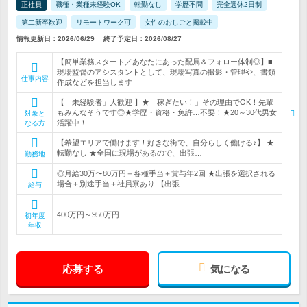
正社員
職種・業種未経験OK
転勤なし
学歴不問
完全週休2日制
第二新卒歓迎
リモートワーク可
女性のおしごと掲載中
情報更新日：2026/06/29
終了予定日：2026/08/27
【簡単業務スタート／あなたにあった配属＆フォロー体制◎】■
現場監督のアシスタントとして、現場写真の撮影・管理や、書類
仕事内容
作成などを担当します
【「未経験者」大歓迎 】★「稼ぎたい！」その理由でOK！先輩
もみんなそうです◎★学歴・資格・免許…不要！★20～30代男女
対象と
活躍中！
なる方
【希望エリアで働けます！好きな街で、自分らしく働ける♪】 ★
転勤なし ★全国に現場があるので、出張…
勤務地
◎月給30万〜80万円＋各種手当＋賞与年2回 ★出張を選択される
場合＋別途手当＋社員寮あり 【出張…
給与
400万円～950万円
初年度
年収
応募する
気になる