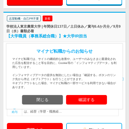
志望動機・自己PR不要
新着
学校法人東京農業大学 | 年間休日137日／土日休み／賞与6.4か月分／9月9
日（水）書類必着
【大学職員（事務系総合職）】★大学IR担当
正社員
学歴不問
完全週休2日制
マイナビ転職からのお知らせ
情報更新日：2026/08/04
終了予定日：2026/09/21
マイナビ転職では、サイトの継続的な改善や、ユーザーのみなさまに最適化され
た広告を配信すること等を目的に、Cookie等の「インフォマティブデータ」を利
【大学IR（Institutional Research）担当】法人の経営戦略及び将
用しています。
来構想に係る重要事項の調査分析等をお任せします。
仕事内容
インフォマティブデータの提供を無効にしたい場合は「確認する」ボタンのリン
ク先から停止（オプトアウト）を行うことができます。
【大学IR経験者歓迎】大卒以上／データ分析、データを用いた提
対象と
※オプトアウトをした場合、マイナビ転職の一部サービスを利用できない場合が
案ができる方／大学IRまたは企業IR経験のある方歓迎
なる方
あります。
■学校法人東京農業大学／東京都世田谷区桜丘1-1-1 ■東京農業大
学 ・世田谷キャンパス／東京都世…
勤務地
閉じる
確認する
大卒 月給238,300円〜 院卒 月給254,600円〜 ※給料（初任給）
は、経歴（学歴・職務経…
給与