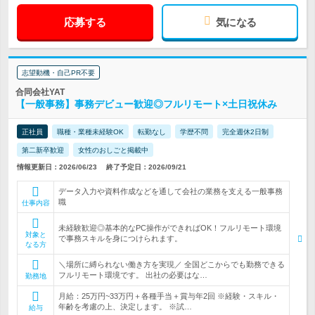
応募する
気になる
志望動機・自己PR不要
合同会社YAT
【一般事務】事務デビュー歓迎◎フルリモート×土日祝休み
正社員
職種・業種未経験OK
転勤なし
学歴不問
完全週休2日制
第二新卒歓迎
女性のおしごと掲載中
情報更新日：2026/06/23
終了予定日：2026/09/21
データ入力や資料作成などを通して会社の業務を支える一般事務
職
仕事内容
未経験歓迎◎基本的なPC操作ができればOK！フルリモート環境
対象と
で事務スキルを身につけられます。
なる方
＼場所に縛られない働き方を実現／ 全国どこからでも勤務できる
フルリモート環境です。 出社の必要はな…
勤務地
月給：25万円~33万円＋各種手当＋賞与年2回 ※経験・スキル・
年齢を考慮の上、決定します。 ※試…
給与