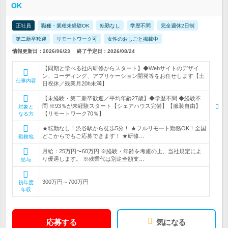
OK
正社員
職種・業種未経験OK
転勤なし
学歴不問
完全週休2日制
第二新卒歓迎
リモートワーク可
女性のおしごと掲載中
情報更新日：2026/06/23
終了予定日：2026/08/24
【同期と学べる社内研修からスタート】◆Webサイトのデザイ
ン、コーディング、アプリケーション開発等をお任せします【土
仕事内容
日祝休／残業月20h未満】
【未経験・第二新卒歓迎／平均年齢27歳】◆学歴不問 ◆経験不
問 ※93％が未経験スタート【シェアハウス完備】【服装自由】
対象と
【リモートワーク70％】
なる方
★転勤なし！渋谷駅から徒歩5分！ ★フルリモート勤務OK！全国
どこからでもご応募できます！ ★研修…
勤務地
月給：25万円〜60万円 ※経験・年齢を考慮の上、当社規定によ
り優遇します。 ※残業代は別途全額支…
給与
300万円～700万円
初年度
年収
応募する
気になる