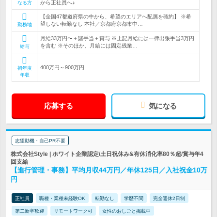
から正社員へ♪
なる方
【全国47都道府県の中から、希望のエリアへ配属を確約】 ※希
望しない転勤なし 本社／京都府京都市中…
勤務地
月給33万円〜＋諸手当＋賞与 ※上記月給には一律出張手当3万円
を含む ※そのほか、月給には固定残業…
給与
400万円～900万円
初年度
年収
応募する
気になる
志望動機・自己PR不要
株式会社Style | ホワイト企業認定/土日祝休み&有休消化率80％超/賞与年4
回支給
【進行管理・事務】平均月収44万円／年休125日／入社祝金10万
円
正社員
職種・業種未経験OK
転勤なし
学歴不問
完全週休2日制
第二新卒歓迎
リモートワーク可
女性のおしごと掲載中