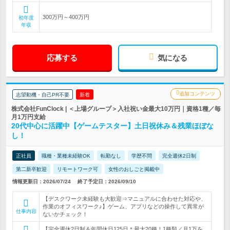
300万円～400万円
初年度
年収
応募する
気になる
追加コンテンツ
志望動機・自己PR不要
新着
株式会社FunClock | ＜上場グループ＞入社祝い金最大10万円｜資格1種／毎
月1万円支給
20代中心に活躍中【ゲームテスター】土日祝休み＆残業ほぼな
し！
正社員
職種・業種未経験OK
転勤なし
学歴不問
完全週休2日制
第二新卒歓迎
リモートワーク可
女性のおしごと掲載中
情報更新日：2026/07/24
終了予定日：2026/09/10
【デスクワーク未経験も大歓迎⇒マニュアルに合わせた対応や、
作業のオフィスワーク♪】ゲーム、アプリなどの操作して異常が
仕事内容
ないかチェック！
【完全週休2日制＆年間休日125日＊最大20種！1種類／月1万を