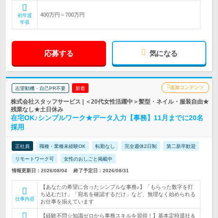
400万円～700万円
初年度
年収
応募する
気になる
追加コンテンツ
志望動機・自己PR不要
新着
株式会社スタッフサービス | ＜20代女性活躍中＞髪型・ネイル・服装自由★
残業なし★土日休み
在宅OK♪シンプルワーク★データ入力【事務】11月までに20名
採用
正社員
職種・業種未経験OK
転勤なし
完全週休2日制
第二新卒歓迎
リモートワーク可
女性のおしごと掲載中
情報更新日：2026/08/04
終了予定日：2026/08/31
【あなたの希望に合ったシンプルな事務♪】「もらった数字を打
ち込むだけ」「宛名を確認するだけ」など、無理なく始められる
仕事内容
お仕事を揃えています
【経験不問☆知識ゼロから事務スキルを習得！】基本定時退社＆