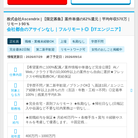
株式会社Ascendrix | 【限定募集】案件単価の82%還元｜平均年収570万｜
リモート90％
会社都合のアサインなし｜フルリモート◎【ITエンジニア】
正社員
職種・業種未経験OK
上場
転勤なし
学歴不問
完全週休2日制
第二新卒歓迎
リモートワーク可
女性のおしごと掲載中
情報更新日：2026/07/29
終了予定日：2026/09/14
【希望案件に100%配属／案件情報や単価など完全公開】 AI／
Web／クラウド等の10,000件以上の案件から自由に選択★フレッ
仕事内容
クスや時短勤務OK／前給保証
【学歴不問／第二新卒歓迎／ブランクOK】＼面談1回／エンジニ
ア経験1年以上お持ちの方（言語・年数・工程⇒不問）◎定着率
対象と
100%｜残業月平均8.3h
なる方
★完全在宅・原則フルリモート ★転勤なし ★帰社日なし(日報記
入や会議など不要な社内業務は一切なし…
勤務地
★前職給与を保証★ 月給40万円〜＋各種手当＋賞与 ※経験やス
キルを考慮して優遇します。 ※固定残…
給与
400万円～1000万円
初年度