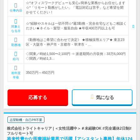
☆*オフィスワークデビューも安心♪簡単な業務からお任せします
☆*「リモート勤務がしたい」「電話対応は苦手」など希望を聞
仕事内容
かせてください！
☆*経験やスキルは一切不問☆*週3勤務・完全在宅などもご相談く
対象と
ださい★ネイル・髪型・服装自由 ★年収400万円以上も可
なる方
《勤務地はご希望に合わせて決定》 ★積極採用エリア★ 東京23
区・大阪市・神戸市・京都市・草津市・…
勤務地
◇関東／時給1,500〜2,100円 ⇒ 派遣期間の月収例：33万6,000円
◇関西／時給1,3…
給与
350万円～450万円
初年度
年収
応募する
気になる
志望動機・自己PR不要
株式会社トライトキャリア | ＜女性活躍中＞＃未経験OK #完全週休2日制#
フルリモート可
将来性豊かな医療福祉業界で活躍【アシスタント事務】年休124