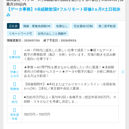
業月10h以内
【データ事務】#未経験歓迎#フルリモート研修3ヵ月#土日祝休
み
正社員
職種・業種未経験OK
転勤なし
完全週休2日制
第二新卒歓迎
リモートワーク可
女性のおしごと掲載中
情報更新日：2026/07/24
終了予定日：2026/09/24
≪AI・IT時代に誕生した新しい仕事で成長！≫◆様々なデータ・
数字の事務処理（集計・分析）を行います。市場の動きを読み解
仕事内容
く面白い仕事です！
★事務＋αの専門性を磨きながら成長したい方に最適！★未経験
者向けの研修からスタート★データや数字の集計・分析に興味が
対象と
ある方は大歓迎！
なる方
【研修期間中】 ■本社またはフルリモートオンライン（全国各地
からOK） □本社／東京都中央区八重洲…
勤務地
■月給25万円以上＋賞与年2回＋各種手当（想定年収350万円） ※
経験・スキルなどを考慮し決定しま…
給与
350万円～700万円
初年度
年収