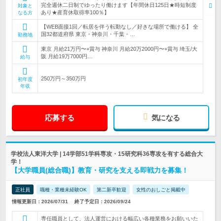
完全週休二日制でゆったり働けます【年間休日125日★時短制度
対象と
あり★産育休取得率100％】
なる方
【WEB面接1回／転居を伴う転勤なし／好きな場所で働ける】 全
国32都道府県 東京・神奈川・千葉・…
勤務地
東京 月給21万円〜+賞与 神奈川 月給20万2000円〜+賞与 埼玉/大
阪 月給19万7000円…
給与
250万円～350万円
初年度
年収
応募する
気になる
学校法人東洋大学 | 14学部51学科専攻・15研究科36専攻を有する総合大
学！
【大学職員(総合職)】教育・研究を支える即戦力を募集！
正社員
職種・業種未経験OK
第二新卒歓迎
女性のおしごと掲載中
情報更新日：2026/07/31
終了予定日：2026/09/24
専任職員として、法人運営における幅広い各種業務をお願いいた