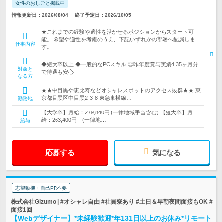
女性のおしごと掲載中
情報更新日：2026/08/04
終了予定日：2026/10/05
★これまでの経験や適性を活かせるポジションからスタート可
能。 希望や適性を考慮のうえ、下記いずれかの部署へ配属しま
仕事内容
す。
◆短大卒以上 ◆一般的なPCスキル ◎昨年度賞与実績4.35ヶ月分
対象と
で待遇も安心
なる方
★★中目黒や恵比寿などオシャレスポットのアクセス抜群★★ 東
京都目黒区中目黒2-3-8 東急東横線…
勤務地
【大学卒】月給：279,840円 (一律地域手当含む) 【短大卒】月
給：263,400円 (一律地…
給与
応募する
気になる
志望動機・自己PR不要
株式会社Gizumo | #オシャレ自由 #社員寮あり #土日＆早朝夜間面接もOK #
面接1回
【Webデザイナー】*未経験歓迎*年131日以上のお休み*リモート