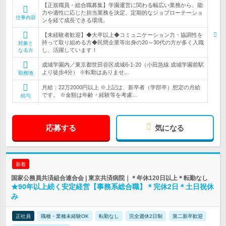
【正規職員・総合職募集】学園運営に関わる幅広い業務から、能
力や適性に応じた担当業務を決定。定期的なジョブローテーショ
仕事内容
ンを経て成長できる環境。
【未経験者歓迎】◆大卒以上◆コミュニケーション力・協調性を
持って取り組める方◆民間企業等出身の20～30代の方が多く入職
対象と
し、活躍しています！
なる方
成城学園内／東京都世田谷区成城6-1-20（小田急線 成城学園前駅
より徒歩4分） ※転勤はありませ…
勤務地
月給：22万2000円以上 ※上記は、新卒者（学部卒）想定の月給
です。 ※金額は年齢・経験等を考慮…
給与
応募する
気になる
新着
国家公務員共済組合連合会 | 東京共済病院｜＊年休120日以上＊転勤なし
★90年以上続く安定経営【事務系総合職】＊完休2日＊土日祝休
み
正社員
職種・業種未経験OK
転勤なし
完全週休2日制
第二新卒歓迎