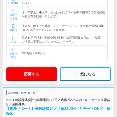
します。
仕事内容
【大卒以上】◆大学、またはそれに準ずる教育機関での実務経験
対象と
がある方を歓迎いたします。
なる方
【東京・埼玉での募集！】 白山キャンパス／東京都文京区白山5‐
28‐20 赤羽台キャンパス／東京都…
勤務地
月給24万円以上+残業代全額支給 ※試用期間3ヵ月あり。期間中
の待遇に変更はございません。 ※本学…
給与
450万円～800万円
初年度
年収
応募する
気になる
志望動機・自己PR不要
コスモ建設株式会社 | 年間休日125日／残業月20h以内／U・Iターン支援あ
り／全国募集
【事務サポート】未経験歓迎／月給32万円／リモートOK／土日
祝休