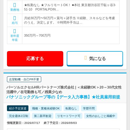
★転勤なし ★フルリモートOK！ ■本社 東京都渋谷区千駄ヶ谷3-
51-10 PORTALPOIN…
勤務地
月給30万円〜50万円＋賞与＋諸手当 ※経験、スキルなどを考慮
のうえ、決定します。 ※時間外手当は…
給与
350万円～700万円
初年度
年収
応募する
気になる
志望動機・自己PR不要
パーソルエクセルHRパートナーズ株式会社 | ＜未経験OK＞20～30代女性
活躍中／在宅勤務も可／残業少なめ
パナソニックグループ等の【データ入力事務】★社員雇用前提
紹介予定派遣
職種・業種未経験OK
転勤なし
学歴不問
完全週休2日制
第二新卒歓迎
リモートワーク可
女性のおしごと掲載中
情報更新日：2026/07/17
終了予定日：2026/09/03