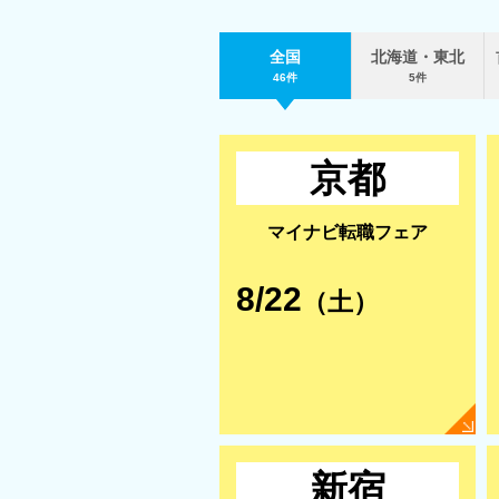
全国
北海道・東北
46件
5件
京都
マイナビ転職フェア
8/22
（土）
新宿