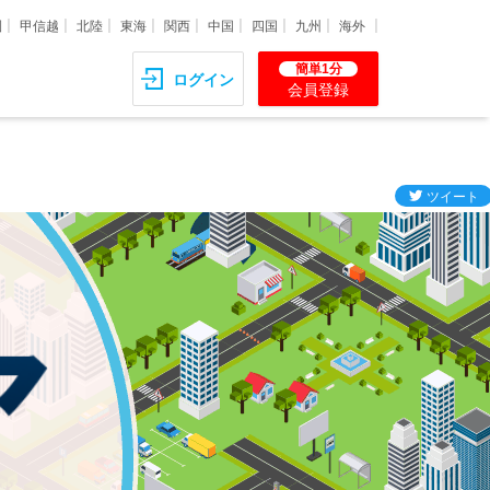
圏
甲信越
北陸
東海
関西
中国
四国
九州
海外
簡単1分
ログイン
会員登録