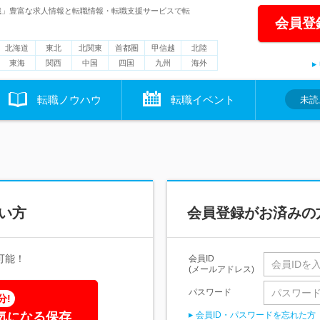
職」豊富な求人情報と転職情報・転職支援サービスで転
会員登
北海道
東北
北関東
首都圏
甲信越
北陸
東海
関西
中国
四国
九州
海外
転職ノウハウ
転職イベント
未読
い方
会員登録がお済みの
可能！
会員ID
(メールアドレス)
パスワード
分!
気になる保存
会員ID・パスワードを忘れた方