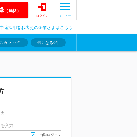
録
（無料）
ログイン
メニュー
中途採用をお考えの企業さまはこちら
スカウト
0件
気になる
0件
方
自動ログイン