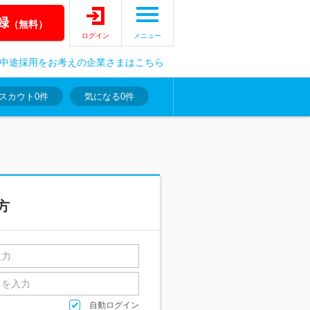
録
（無料）
ログイン
メニュー
中途採用をお考えの企業さまはこちら
スカウト
0件
気になる
0件
方
自動ログイン