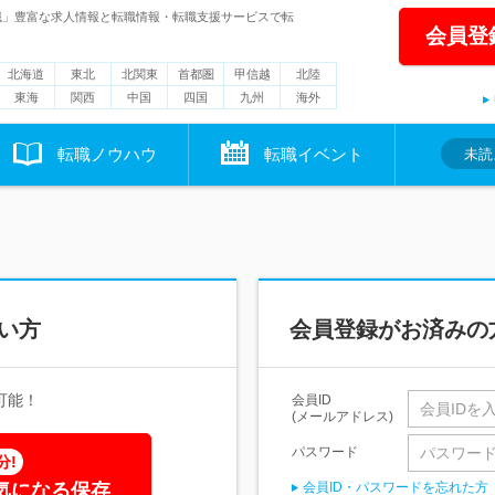
職」豊富な求人情報と転職情報・転職支援サービスで転
会員登
北海道
東北
北関東
首都圏
甲信越
北陸
東海
関西
中国
四国
九州
海外
転職ノウハウ
転職イベント
未読
い方
会員登録がお済みの
可能！
会員ID
(メールアドレス)
パスワード
分!
気になる保存
会員ID・パスワードを忘れた方