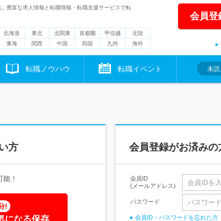
職」豊富な求人情報と転職情報・転職支援サービスで転
会員登
北海道
東北
北関東
首都圏
甲信越
北陸
東海
関西
中国
四国
九州
海外
転職ノウハウ
転職イベント
未読
い方
会員登録がお済みの
可能！
会員ID
(メールアドレス)
パスワード
分!
気になる保存
会員ID・パスワードを忘れた方