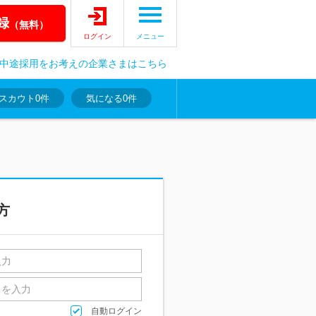
録
（無料）
ログイン
メニュー
中途採用をお考えの企業さまはこちら
スカウト
0件
気になる
0件
方
自動ログイン