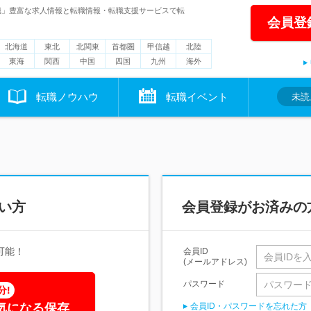
職」豊富な求人情報と転職情報・転職支援サービスで転
会員登
北海道
東北
北関東
首都圏
甲信越
北陸
東海
関西
中国
四国
九州
海外
転職ノウハウ
転職イベント
未読
い方
会員登録がお済みの
可能！
会員ID
(メールアドレス)
パスワード
分!
気になる保存
会員ID・パスワードを忘れた方