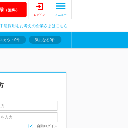
録
（無料）
ログイン
メニュー
中途採用をお考えの企業さまはこちら
スカウト
0件
気になる
0件
方
自動ログイン