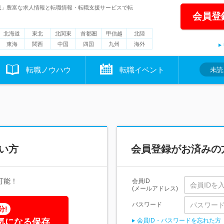
職」豊富な求人情報と転職情報・転職支援サービスで転
会員登
北海道
東北
北関東
首都圏
甲信越
北陸
東海
関西
中国
四国
九州
海外
転職ノウハウ
転職イベント
未読
い方
会員登録がお済みの
可能！
会員ID
(メールアドレス)
パスワード
分!
気になる保存
会員ID・パスワードを忘れた方