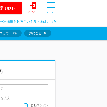
録
（無料）
ログイン
メニュー
中途採用をお考えの企業さまはこちら
スカウト
0件
気になる
0件
方
自動ログイン