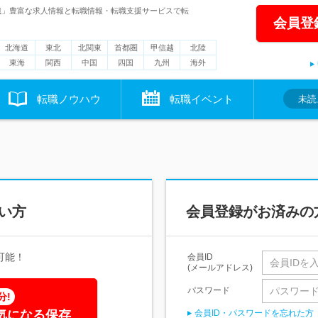
職」豊富な求人情報と転職情報・転職支援サービスで転
会員登
北海道
東北
北関東
首都圏
甲信越
北陸
東海
関西
中国
四国
九州
海外
転職ノウハウ
転職イベント
未読
い方
会員登録がお済みの
可能！
会員ID
(メールアドレス)
パスワード
分!
気になる保存
会員ID・パスワードを忘れた方