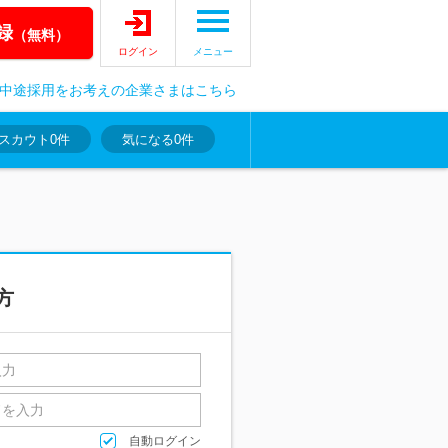
録
（無料）
ログイン
メニュー
中途採用をお考えの企業さまはこちら
スカウト
0件
気になる
0件
方
自動ログイン