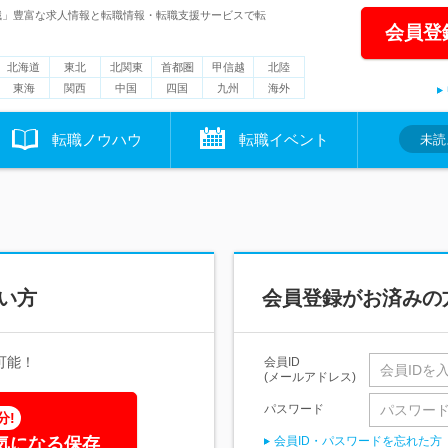
職」豊富な求人情報と転職情報・転職支援サービスで転
会員登
北海道
東北
北関東
首都圏
甲信越
北陸
東海
関西
中国
四国
九州
海外
転職ノウハウ
転職イベント
未読
い方
会員登録がお済みの
可能！
会員ID
(メールアドレス)
パスワード
分!
気になる保存
会員ID・パスワードを忘れた方