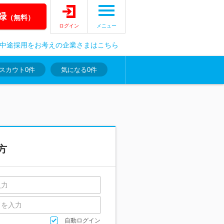
録
（無料）
ログイン
メニュー
中途採用をお考えの企業さまはこちら
スカウト
0件
気になる
0件
方
自動ログイン