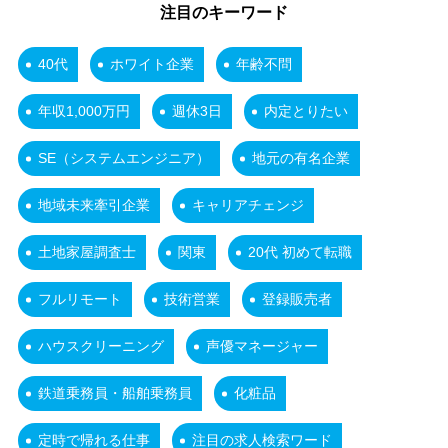
注目のキーワード
40代
ホワイト企業
年齢不問
年収1,000万円
週休3日
内定とりたい
SE（システムエンジニア）
地元の有名企業
地域未来牽引企業
キャリアチェンジ
土地家屋調査士
関東
20代 初めて転職
フルリモート
技術営業
登録販売者
ハウスクリーニング
声優マネージャー
鉄道乗務員・船舶乗務員
化粧品
定時で帰れる仕事
注目の求人検索ワード