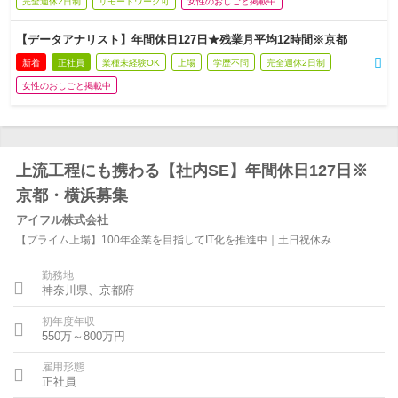
完全週休2日制
リモートワーク可
女性のおしごと掲載中
【データアナリスト】年間休日127日★残業月平均12時間※京都
新着
正社員
業種未経験OK
上場
学歴不問
完全週休2日制
女性のおしごと掲載中
上流工程にも携わる【社内SE】年間休日127日※
京都・横浜募集
アイフル株式会社
【プライム上場】100年企業を目指してIT化を推進中｜土日祝休み
勤務地
神奈川県、京都府
初年度年収
550万～800万円
雇用形態
正社員