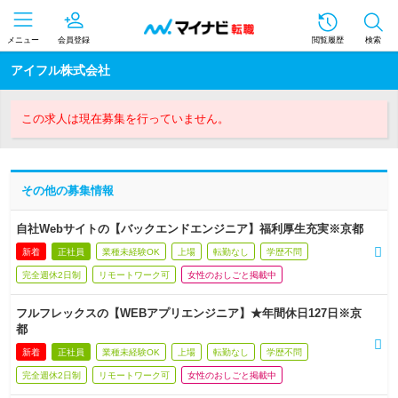
メニュー
会員登録
閲覧履歴
検索
アイフル株式会社
この求人は現在募集を行っていません。
その他の募集情報
自社Webサイトの【バックエンドエンジニア】福利厚生充実※京都
新着
正社員
業種未経験OK
上場
転勤なし
学歴不問
完全週休2日制
リモートワーク可
女性のおしごと掲載中
フルフレックスの【WEBアプリエンジニア】★年間休日127日※京
都
新着
正社員
業種未経験OK
上場
転勤なし
学歴不問
完全週休2日制
リモートワーク可
女性のおしごと掲載中