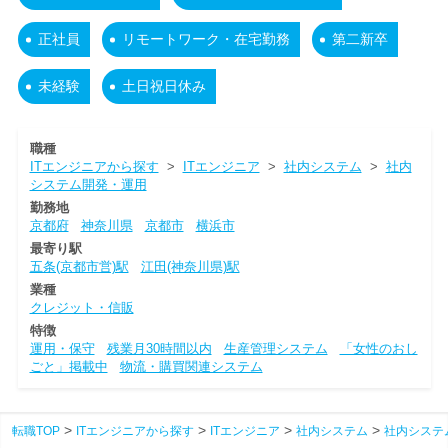
正社員
リモートワーク・在宅勤務
第二新卒
未経験
土日祝日休み
職種
ITエンジニアから探す
>
ITエンジニア
>
社内システム
>
社内
システム開発・運用
勤務地
京都府
神奈川県
京都市
横浜市
最寄り駅
五条(京都市営)駅
江田(神奈川県)駅
業種
クレジット・信販
特徴
運用・保守
残業月30時間以内
生産管理システム
「女性のおし
ごと」掲載中
物流・購買関連システム
転職TOP
ITエンジニアから探す
ITエンジニア
社内システム
社内システ