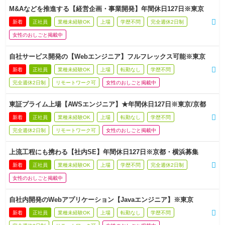
M&Aなどを推進する【経営企画・事業開発】年間休日127日※東京
新着
正社員
業種未経験OK
上場
学歴不問
完全週休2日制
女性のおしごと掲載中
自社サービス開発の【Webエンジニア】フルフレックス可能※東京
新着
正社員
業種未経験OK
上場
転勤なし
学歴不問
完全週休2日制
リモートワーク可
女性のおしごと掲載中
東証プライム上場【AWSエンジニア】★年間休日127日※東京/京都
新着
正社員
業種未経験OK
上場
転勤なし
学歴不問
完全週休2日制
リモートワーク可
女性のおしごと掲載中
上流工程にも携わる【社内SE】年間休日127日※京都・横浜募集
新着
正社員
業種未経験OK
上場
学歴不問
完全週休2日制
女性のおしごと掲載中
自社内開発のWebアプリケーション【Javaエンジニア】※東京
新着
正社員
業種未経験OK
上場
転勤なし
学歴不問