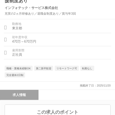
援制度あり
インフォテック・サービス株式会社
充実の2ヵ月研修あり／退職金制度あり／賞与年3回
勤務地
東京都
初年度年収
470万～670万円
雇用形態
正社員
職種・業種未経験OK
第二新卒歓迎
リモートワーク可
転勤なし
完全週休2日制
掲載終了日：2025/11/20
求人情報
この求人のポイント