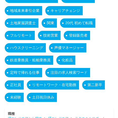
地域未来牽引企業
キャリアチェンジ
土地家屋調査士
関東
20代 初めて転職
フルリモート
技術営業
登録販売者
ハウスクリーニング
声優マネージャー
鉄道乗務員・船舶乗務員
化粧品
定時で帰れる仕事
注目の求人検索ワード
正社員
リモートワーク・在宅勤務
第二新卒
未経験
土日祝日休み
職種