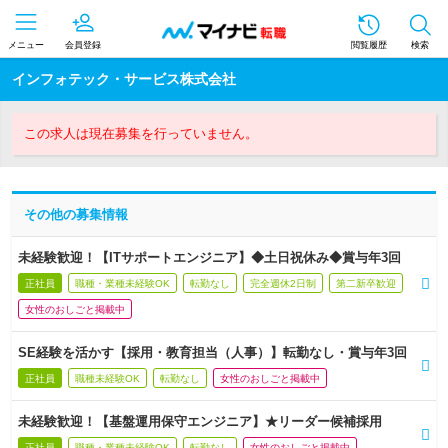
メニュー
会員登録
閲覧履歴
検索
インフォテック・サービス株式会社
この求人は現在募集を行っていません。
その他の募集情報
未経験歓迎！【ITサポートエンジニア】◆土日祝休み◆賞与年3回
正社員
職種・業種未経験OK
転勤なし
完全週休2日制
第二新卒歓迎
女性のおしごと掲載中
SE経験を活かす【採用・教育担当（人事）】転勤なし・賞与年3回
正社員
職種未経験OK
転勤なし
女性のおしごと掲載中
未経験歓迎！【基盤運用保守エンジニア】★リーダー候補採用
正社員
職種・業種未経験OK
転勤なし
女性のおしごと掲載中