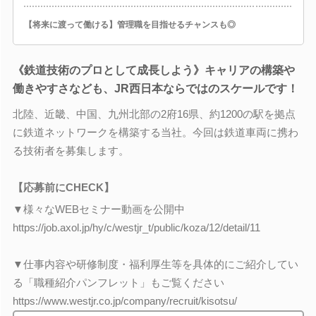
【将来に渡って働ける】管理職を目指せるチャンスも◎
《鉄道技術のプロとして成長しよう》キャリアの構築や
働きやすさなども、JR西日本ならではのスケールです！
北陸、近畿、中国、九州北部の2府16県、約1200の駅を拠点
に鉄道ネットワークを構築する当社。今回は鉄道車両に携わ
る技術者を募集します。
【応募前にCHECK】
▼様々なWEBセミナー動画を公開中
https://job.axol.jp/hy/c/westjr_t/public/koza/12/detail/11
▼仕事内容や研修制度・福利厚生等を具体的にご紹介してい
る「職種紹介パンフレット」もご覧ください
https://www.westjr.co.jp/company/recruit/kisotsu/