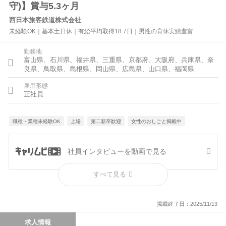
守)】賞与5.3ヶ月
西日本旅客鉄道株式会社
未経験OK｜基本土日休｜有給平均取得18.7日｜男性の育休実績豊富
勤務地
富山県、石川県、福井県、三重県、京都府、大阪府、兵庫県、奈
良県、鳥取県、島根県、岡山県、広島県、山口県、福岡県
雇用形態
正社員
職種・業種未経験OK
上場
第二新卒歓迎
女性のおしごと掲載中
社員インタビューを動画で見る
すべて見る
出展決定！
掲載終了日：2025/11/13
求人情報