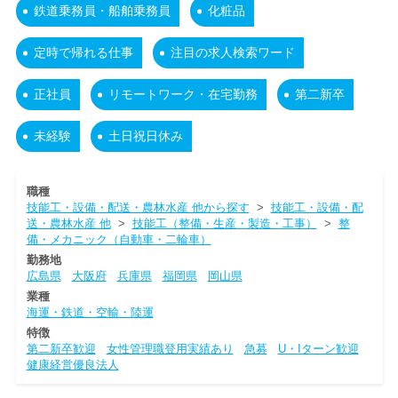
鉄道乗務員・船舶乗務員
化粧品
定時で帰れる仕事
注目の求人検索ワード
正社員
リモートワーク・在宅勤務
第二新卒
未経験
土日祝日休み
職種
技能工・設備・配送・農林水産 他から探す
>
技能工・設備・配
送・農林水産 他
>
技能工（整備・生産・製造・工事）
>
整
備・メカニック（自動車・二輪車）
勤務地
広島県
大阪府
兵庫県
福岡県
岡山県
業種
海運・鉄道・空輸・陸運
特徴
第二新卒歓迎
女性管理職登用実績あり
急募
U・Iターン歓迎
健康経営優良法人