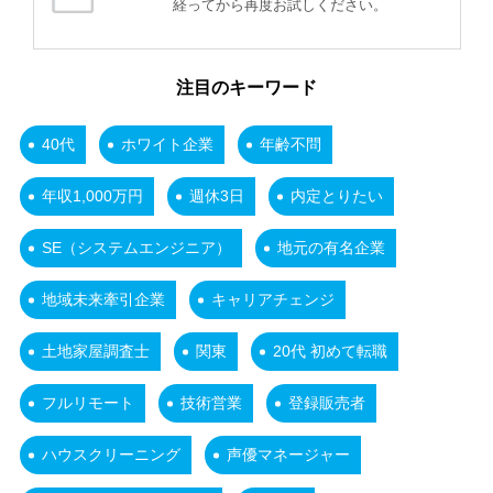
経ってから再度お試しください。
注目のキーワード
40代
ホワイト企業
年齢不問
年収1,000万円
週休3日
内定とりたい
SE（システムエンジニア）
地元の有名企業
地域未来牽引企業
キャリアチェンジ
土地家屋調査士
関東
20代 初めて転職
フルリモート
技術営業
登録販売者
ハウスクリーニング
声優マネージャー