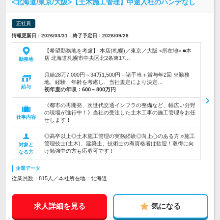
<北海道/東京/大阪>【土木施工管理】中途入社のハンデなし
正社員
情報更新日：2026/03/31 終了予定日：2026/09/28
【希望勤務地を考慮】 本店(札幌)／東京／大阪 <所在地> ■本
店 北海道札幌市中央区北2条東17…
勤務地
月給28万7,000円～34万1,500円＋諸手当＋賞与年2回 ※勤務
地、経験、年齢を考慮し、当社規定により決定…
給与
初年度の年収：
600～800万円
《都市の再開発、次世代交通インフラの整備など、幅広い分野
の現場が進行中！》当社の受注した土木工事の施工管理をお任
仕事内容
せします！
◎高卒以上◎土木施工管理の実務経験◎向上心のある方 ○施工
管理技士(土木)、建築士、技術士の有資格者は歓迎！取得に向
対象と
け勉強中の方も応募可です！
なる方
企業データ
従業員数：815人／本社所在地：北海道
求人詳細を見る
気になる