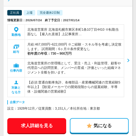
正社員
上場
完全週休2日制
情報更新日：2026/07/24 終了予定日：2027/01/14
北海道営業所 北海道札幌市東区本町1条10丁目4410 ※転勤当
面なし 【雇入れ直後】上記事業所…
勤務地
月給:467,000円~622,000円 ※ご経験・スキル等を考慮し決定致
します。 試用期間：6ヶ月※条件変更なし
給与
初年度の年収：
730～900万円
北海道営業所の管理職として、受注・売上・利益管理、顧客や
代理店への訪問営業、メンバーの育成・評価といった組織マネ
仕事内容
ジメント全般を担います。
【必須:普通自動車免許、各種部品・産業機械関連の営業経験5
年以上】【歓迎メーカーでの開発段階からの提案経験、半導
対象と
体・設備関連の営業経験】
なる方
企業データ
設立：1928年12月／従業員数：3,151人／本社所在地：東京都
求人詳細を見る
気になる