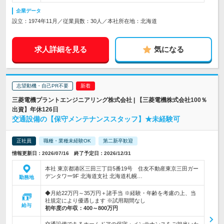
企業データ
設立：1974年11月／従業員数：30人／本社所在地：北海道
求人詳細を見る
気になる
志望動機・自己PR不要
三菱電機プラントエンジニアリング株式会社 | 【三菱電機株式会社100％
出資】年休126日
交通設備の【保守メンテナンススタッフ】★未経験可
正社員
職種・業種未経験OK
第二新卒歓迎
情報更新日：2026/07/16 終了予定日：2026/12/31
本社 東京都港区三田三丁目5番19号 住友不動産東京三田ガー
デンタワー9F 北海道支社 北海道札幌…
勤務地
◆月給22万円～35万円＋諸手当 ※経験・年齢を考慮の上、当
社規定により優遇します ※試用期間なし
給与
初年度の年収：
400～800万円