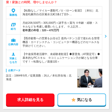
業！家族との時間、増やしませんか？
【転勤なし／マイカー通勤可／U・Iターン歓迎】 ［本社］ 北
海道札幌市白石区菊水元町2条1丁目5-…
勤務地
月給208,500円～305,000円＋諸手当＋賞与 ※年齢・経験・ス
キルなどを考慮し優遇いたします。 ※上記月…
給与
初年度の年収：
320～470万円
【既存顧客への営業をお任せ】道内パチンコ店で使われる管理
機器・カードシステム・コンピューター機器などのセールスを
仕事内容
手掛けてください。
【中途採用者活躍中、未経験者歓迎】◆要普免（AT限定可）◆
基本的なPCスキル ※コミュニケーション力が鍵となる仕事
対象と
です！＜転勤なし／面接1回＞
なる方
企業データ
設立：1984年9月／従業員数：26人／本社所在地：北
海道
求人詳細を見る
気になる