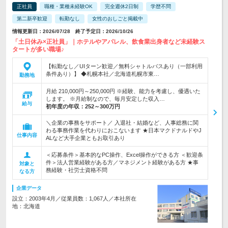
正社員
職種・業種未経験OK
完全週休2日制
学歴不問
第二新卒歓迎
転勤なし
女性のおしごと掲載中
情報更新日：2026/07/28 終了予定日：2026/10/26
「土日休み×正社員」｜ホテルやアパレル、飲食業出身者など未経験ス
タートが多い職場♪
【転勤なし／UIターン歓迎／無料シャトルバスあり（一部利用
条件あり）】 ◆札幌本社／北海道札幌市東…
勤務地
月給 210,000円～250,000円 ※経験、能力を考慮し、優遇いた
します。 ※月給制なので、毎月安定した収入…
給与
初年度の年収：
252～300万円
＼企業の事務をサポート／ 入退社・結婚など、人事総務に関
わる事務作業を代わりにおこないます ★日本マクドナルドやJ
仕事内容
ALなど大手企業ともお取引あり
＜応募条件＞基本的なPC操作、Excel操作ができる方 ＜歓迎条
件＞法人営業経験がある方／マネジメント経験がある方 ★事
対象と
務経験・社労士資格不問
なる方
企業データ
設立：2003年4月／従業員数：1,067人／本社所在
地：北海道