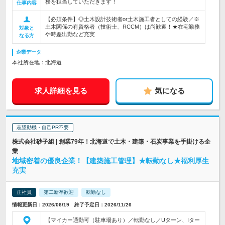
務を担当していただきます！
仕事内容
【必須条件】◎土木設計技術者or土木施工者としての経験／※
土木関係の有資格者（技術士、RCCM）は尚歓迎！★在宅勤務
対象と
や時差出勤など充実
なる方
企業データ
本社所在地：北海道
求人詳細を見る
気になる
志望動機・自己PR不要
株式会社砂子組 | 創業79年！北海道で土木・建築・石炭事業を手掛ける企
業
地域密着の優良企業！【建築施工管理】★転勤なし★福利厚生
充実
正社員
第二新卒歓迎
転勤なし
情報更新日：2026/06/19 終了予定日：2026/11/26
【マイカー通勤可（駐車場あり）／転勤なし／Uターン、Iター