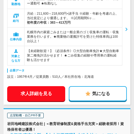
ー通勤可 ★転勤なし
勤務地
月給：211,600～218,600円+諸手当 ※経験・年齢を考慮の上、
当社規定により優遇します。 ※試用期間6ヶ…
給与
初年度の年収：
383～413万円
札幌市内の家庭ごみまたは一般企業のゴミ収集車の運転・収集
業務を行います。★廃棄物の運搬許可を受けた特殊車両は100
仕事内容
台以上！
【未経験歓迎！】《必須条件》◎大型自動車免許★大型自動車
第二種免許活かせます！ ★ごみ収集の経験や専用車の運転経
対象と
験も活かせます
なる方
企業データ
設立：1957年4月／従業員数：510人／本社所在地：北海道
求人詳細を見る
気になる
志望動機・自己PR不要
岩田地崎建設株式会社 | ＜教育研修制度&資格手当充実＞経験者採用！資
格保有者は優遇！