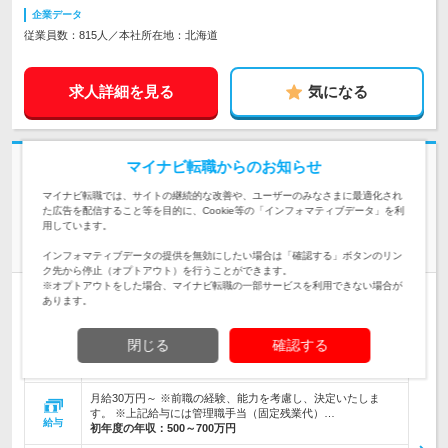
企業データ
従業員数：815人／本社所在地：北海道
求人詳細を見る
気になる
マイナビ転職からのお知らせ
志望動機・自己PR不要
株式会社砂子組 | 創業79年！北海道で土木・建築・石炭事業を手掛ける企
マイナビ転職では、サイトの継続的な改善や、ユーザーのみなさまに最適化され
業
た広告を配信すること等を目的に、Cookie等の「インフォマティブデータ」を利
用しています。
地域密着の優良企業！【建築施工管理】★転勤なし★福利厚生
充実
インフォマティブデータの提供を無効にしたい場合は「確認する」ボタンのリン
ク先から停止（オプトアウト）を行うことができます。
※オプトアウトをした場合、マイナビ転職の一部サービスを利用できない場合が
正社員
第二新卒歓迎
転勤なし
あります。
情報更新日：2026/06/01 終了予定日：2026/09/07
閉じる
確認する
【マイカー通勤可（駐車場あり）／転勤なし／Uターン、Iター
ン歓迎】 北海道札幌市中央区北3条東8-…
勤務地
月給30万円～ ※前職の経験、能力を考慮し、決定いたしま
す。 ※上記給与には管理職手当（固定残業代）…
給与
初年度の年収：
500～700万円