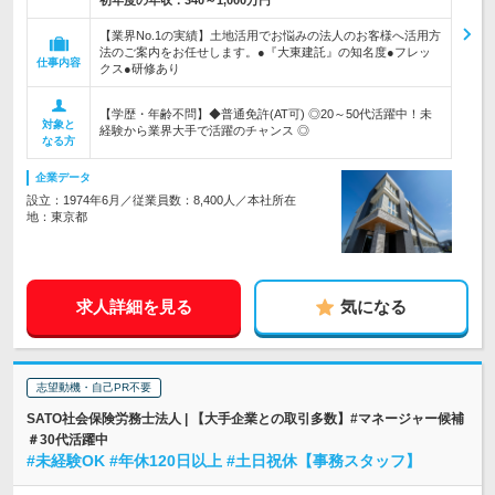
初年度の年収：
340～1,000万円
【業界No.1の実績】土地活用でお悩みの法人のお客様へ活用方
法のご案内をお任せします。●『大東建託』の知名度●フレッ
仕事内容
クス●研修あり
【学歴・年齢不問】◆普通免許(AT可) ◎20～50代活躍中！未
対象と
経験から業界大手で活躍のチャンス ◎
なる方
企業データ
設立：1974年6月／従業員数：8,400人／本社所在
地：東京都
求人詳細を見る
気になる
志望動機・自己PR不要
SATO社会保険労務士法人 | 【大手企業との取引多数】#マネージャー候補
＃30代活躍中
#未経験OK #年休120日以上 #土日祝休【事務スタッフ】