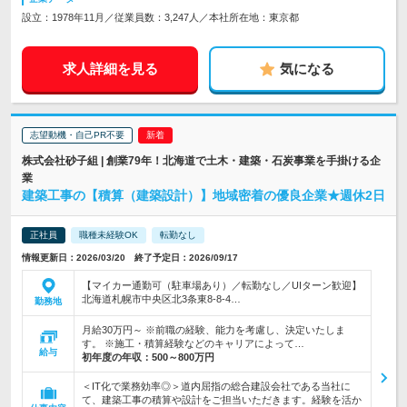
設立：1978年11月／従業員数：3,247人／本社所在地：東京都
求人詳細を見る
気になる
志望動機・自己PR不要
株式会社砂子組 | 創業79年！北海道で土木・建築・石炭事業を手掛ける企
業
建築工事の【積算（建築設計）】地域密着の優良企業★週休2日
正社員
職種未経験OK
転勤なし
情報更新日：2026/03/20 終了予定日：2026/09/17
【マイカー通勤可（駐車場あり）／転勤なし／UIターン歓迎】
北海道札幌市中央区北3条東8-8-4…
勤務地
月給30万円～ ※前職の経験、能力を考慮し、決定いたしま
す。 ※施工・積算経験などのキャリアによって…
給与
初年度の年収：
500～800万円
＜IT化で業務効率◎＞道内屈指の総合建設会社である当社に
て、建築工事の積算や設計をご担当いただきます。経験を活か