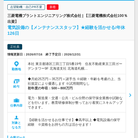
志望動機・自己PR不要
三菱電機プラントエンジニアリング株式会社 | 【三菱電機株式会社100％
出資】
電気設備の【メンテナンススタッフ】★経験を活かせる/年休
126日
正社員
情報更新日：2026/07/16 終了予定日：2026/12/31
本社 東京都港区三田三丁目5番19号 住友不動産東京三田ガー
デンタワー9F 北海道支社 北海道札幌…
勤務地
◆月給25万円～35万円＋諸手当 ※経験・年齢を考慮の上、当
社規定により優遇します ※試用期間なし
給与
初年度の年収：
500～800万円
電力・製造業・交通・公共・ビル分野の保守保全業務や試験な
どを行います。教育研修体制が整っており着実にスキルアップ
仕事内容
できます。
【経験を活かせるお仕事です】◆高卒以上 ◆電気設備の保守
対象と
経験 ※資格をお持ちの方は活かせます！
なる方
企業データ