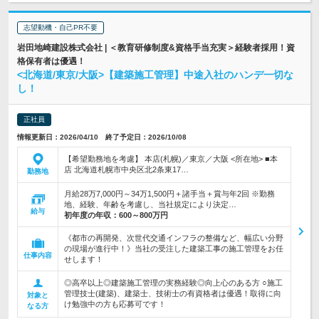
志望動機・自己PR不要
岩田地崎建設株式会社 | ＜教育研修制度&資格手当充実＞経験者採用！資
格保有者は優遇！
<北海道/東京/大阪>【建築施工管理】中途入社のハンデ一切な
し！
正社員
情報更新日：2026/04/10 終了予定日：2026/10/08
【希望勤務地を考慮】 本店(札幌)／東京／大阪 <所在地> ■本
店 北海道札幌市中央区北2条東17…
勤務地
月給28万7,000円～34万1,500円＋諸手当＋賞与年2回 ※勤務
地、経験、年齢を考慮し、当社規定により決定…
給与
初年度の年収：
600～800万円
《都市の再開発、次世代交通インフラの整備など、幅広い分野
の現場が進行中！》当社の受注した建築工事の施工管理をお任
仕事内容
せします！
◎高卒以上◎建築施工管理の実務経験◎向上心のある方 ○施工
管理技士(建築)、建築士、技術士の有資格者は優遇！取得に向
対象と
け勉強中の方も応募可です！
なる方