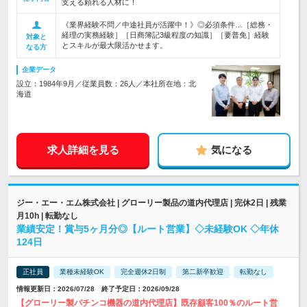
支える頼れる人材に！
《業界経験不問／中途社員が活躍中！》◎必須条件…［総務・
経理の実務経験］［日商簿記3級程度の知識］［要普免］経験
対象と
とスキルが最大限活かせます。
なる方
企業データ
設立：1984年9月／従業員数：26人／本社所在地：北
海道
求人詳細を見る
気になる
ジー・エー・エム株式会社 | グローリー製品の道内代理店 | 完休2日 | 残業
月10h | 転勤なし
業績安定！賞与5ヶ月分◎【ルート営業】◇未経験OK ◇年休
124日
正社員
業種未経験OK
完全週休2日制
第二新卒歓迎
転勤なし
情報更新日：2026/07/28 終了予定日：2026/09/28
【グローリー製パチンコ機器の道内代理店】既存顧客100％のルート営