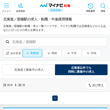
北海道版
メニュー
会員登録
閲覧履歴
検索
北海道／苗穂駅の求人・転職・中途採用情報
北海道／苗穂駅の転職・求人一覧ページです。マイナビ転職では北海道などからもあ
なたにぴったりの求人を探せます。
北海道／苗穂駅
勤務地
職種
年収
特徴
条件変更
北海道
以外でも
北海道
で募集中の求人
同時に募集中の求人
31
1
31
件中
-
件
並び替え
1