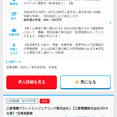
※マイカー通勤可（駐車場あり） 【雇…
勤務地
月給28万4,700円～34万1,500円＋諸手当＋賞与年2回 ※経験・
年齢を考慮し、当社規定により決定します。 …
給与
初年度の年収：
600～700万円
【様々な建築工事に携われる】当社が設計施工を行う建築案件
において、機械・電気設備工事の設計・監理業務を行っていた
仕事内容
だきます。内勤が中心です！
【必須条件】◎短大、専修・各種学校、高専卒以上◎設備設計
の実務経験、または設備工事の施工や管理経験がある方★安定
対象と
した環境で長く働きたい方歓迎
なる方
企業データ
従業員数：815人／本社所在地：北海道
求人詳細を見る
気になる
志望動機・自己PR不要
三菱電機プラントエンジニアリング株式会社 | 【三菱電機株式会社100％
出資】*北海道勤務