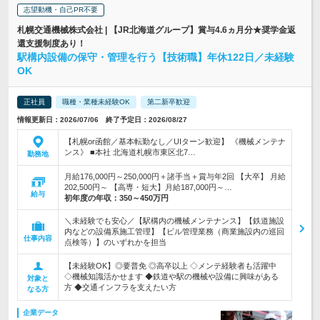
志望動機・自己PR不要
札幌交通機械株式会社 | 【JR北海道グループ】賞与4.6ヵ月分★奨学金返
還支援制度あり！
駅構内設備の保守・管理を行う【技術職】年休122日／未経験
OK
正社員
職種・業種未経験OK
第二新卒歓迎
情報更新日：2026/07/06 終了予定日：2026/08/27
【札幌or函館／基本転勤なし／UIターン歓迎】 《機械メンテナ
ンス》 ■本社 北海道札幌市東区北7…
勤務地
月給176,000円～250,000円＋諸手当＋賞与年2回 【大卒】 月給
202,500円～ 【高専・短大】月給187,000円～…
給与
初年度の年収：
350～450万円
＼未経験でも安心／【駅構内の機械メンテナンス】【鉄道施設
内などの設備系施工管理】【ビル管理業務（商業施設内の巡回
仕事内容
点検等）】のいずれかを担当
【未経験OK】◎要普免 ◎高卒以上 ◇メンテ経験者も活躍中
◇機械知識活かせます ◆鉄道や駅の機械や設備に興味がある
対象と
方 ◆交通インフラを支えたい方
なる方
企業データ