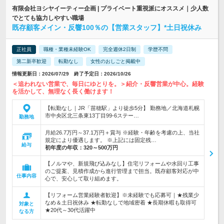
有限会社ヨシヤイーティー企画 | プライベート重視派にオススメ｜少人数
でとても協力しやすい職場
既存顧客メイン・反響100％の【営業スタッフ】*土日祝休み
正社員
職種・業種未経験OK
完全週休2日制
学歴不問
第二新卒歓迎
転勤なし
女性のおしごと掲載中
情報更新日：2026/07/29 終了予定日：2026/10/26
＜追われない営業で、毎日にゆとりを。＞紹介・反響営業が中心。経験
を活かして、無理なく長く働けます！
【転勤なし｜JR「苗穂駅」より徒歩5分】 勤務地／北海道札幌
市中央区北三条東13丁目99-6ステー…
勤務地
月給26.7万円～37.1万円＋賞与 ※経験・年齢を考慮の上、当社
規定により優遇します。 ※上記には固定残…
給与
初年度の年収：
320～500万円
【ノルマや、新規飛び込みなし】住宅リフォームや水回り工事
のご提案、見積作成から進行管理まで担当。既存顧客対応が中
仕事内容
心で、安心して取り組めます。
【リフォーム営業経験者歓迎】※未経験でも応募可｜★残業少
なめ＆土日祝休み ★転勤なしで地域密着 ★長期休暇も取得可
対象と
★20代～30代活躍中
なる方