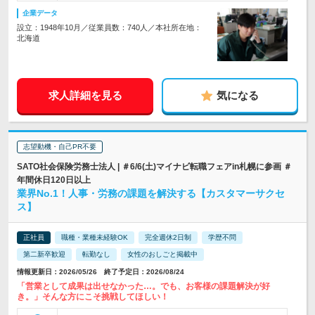
企業データ
設立：1948年10月／従業員数：740人／本社所在地：
北海道
求人詳細を見る
気になる
志望動機・自己PR不要
SATO社会保険労務士法人 | ＃6/6(土)マイナビ転職フェアin札幌に参画 ＃
年間休日120日以上
業界No.1！人事・労務の課題を解決する【カスタマーサクセ
ス】
正社員
職種・業種未経験OK
完全週休2日制
学歴不問
第二新卒歓迎
転勤なし
女性のおしごと掲載中
情報更新日：2026/05/26 終了予定日：2026/08/24
「営業として成果は出せなかった…。でも、お客様の課題解決が好
き。」そんな方にこそ挑戦してほしい！