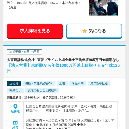
設立：1952年9月／従業員数：557人／本社所在地：
北海道
求人詳細を見る
気になる
志望動機・自己PR不要
大東建託株式会社 | 東証プライム上場企業★平均年収965万円★転勤なし
【法人営業】未経験から年収1000万円以上目指せる★年休125
日
正社員
職種・業種未経験OK
上場
学歴不問
第二新卒歓迎
転勤なし
女性のおしごと掲載中
情報更新日：2026/07/14 終了予定日：2026/08/24
転勤なし希望の勤務地を選択可 水戸・金沢・長野・高松は積
極採用中！ 〈募集支店〉 【北海道・北信(…
勤務地
月給29万円～＋歩合給＋賞与(年2回/個人実績による) 【エリア
別例】 ◆北海道：月給29万5,000円 ◆東北…
給与