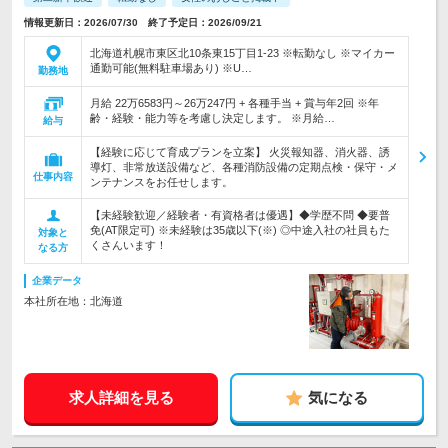
情報更新日：2026/07/30 終了予定日：2026/09/21
北海道札幌市東区北10条東15丁目1-23 ※転勤なし ※マイカー
通勤可能(無料駐車場あり) ※U…
勤務地
月給 22万6583円～26万247円 + 各種手当 + 賞与年2回 ※年
齢・経験・能力等を考慮し決定します。 ※月給…
給与
【経験に応じて育成プランを立案】 火災報知器、消火器、誘
導灯、非常放送設備など、各種消防設備の定期点検・保守・メ
仕事内容
ンテナンスをお任せします。
【未経験歓迎／経験者・有資格者は優遇】◆学歴不問 ◆要普
免(AT限定可) ※未経験は35歳以下(※) ◎中途入社の社員もた
対象と
くさんいます！
なる方
企業データ
本社所在地：北海道
求人詳細を見る
気になる