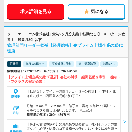
求人詳細を見る
気になる
ジー・エー・エム株式会社 | 賞与5ヶ月分支給｜転勤なし◎｜U・Iターン歓
迎！｜残業月20h以下
管理部門リーダー候補【経理総務】◆プライム上場企業の総代
理店
正社員
業種未経験OK
完全週休2日制
第二新卒歓迎
転勤なし
情報更新日：2026/07/28 終了予定日：2026/09/28
【プライム上場企業の総代理店】会社の財務・組織基盤を牽引！道内ト
ップクラスの安定企業！
【転勤なし／マイカー通勤可／U・Iターン歓迎】 ＜本社＞ 北
海道札幌市白石区菊水元町2条1丁目5-…
勤務地
月給197,000円～293,500円＋諸手当＋賞与 ※年齢・経験・ス
キルなどを考慮し優遇いたします。 ※上記月…
給与
初年度の年収：
300～450万円
【将来の管理職候補】決算業務や販売管理、社内インフラの整
備など、経理・総務のコア業務をお任せ。ゆくゆくは経営陣を
仕事内容