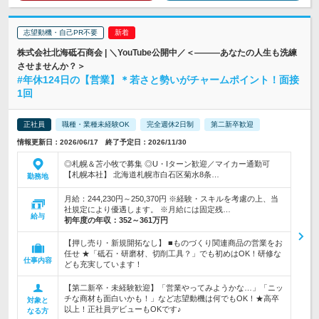
志望動機・自己PR不要
株式会社北海砥石商会 | ＼YouTube公開中／＜―――あなたの人生も洗練
させませんか？＞
#年休124日の【営業】＊若さと勢いがチャームポイント！面接
1回
正社員
職種・業種未経験OK
完全週休2日制
第二新卒歓迎
情報更新日：2026/06/17 終了予定日：2026/11/30
◎札幌＆苫小牧で募集 ◎U・Iターン歓迎／マイカー通勤可
【札幌本社】 北海道札幌市白石区菊水8条…
勤務地
月給：244,230円～250,370円 ※経験・スキルを考慮の上、当
社規定により優遇します。 ※月給には固定残…
給与
初年度の年収：
352～361万円
【押し売り・新規開拓なし】 ■ものづくり関連商品の営業をお
任せ ★「砥石・研磨材、切削工具？」でも初めはOK！研修な
仕事内容
ども充実しています！
【第二新卒・未経験歓迎】「営業やってみようかな…」「ニッ
チな商材も面白いかも！」など志望動機は何でもOK！★高卒
対象と
以上！正社員デビューもOKです♪
なる方