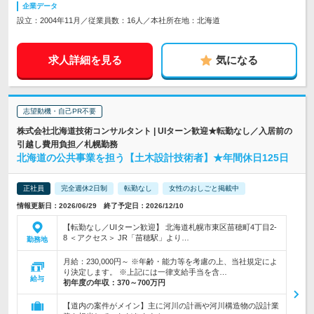
企業データ
設立：2004年11月／従業員数：16人／本社所在地：北海道
求人詳細を見る
気になる
志望動機・自己PR不要
株式会社北海道技術コンサルタント | UIターン歓迎★転勤なし／入居前の
引越し費用負担／札幌勤務
北海道の公共事業を担う【土木設計技術者】★年間休日125日
正社員
完全週休2日制
転勤なし
女性のおしごと掲載中
情報更新日：2026/06/29 終了予定日：2026/12/10
【転勤なし／UIターン歓迎】 北海道札幌市東区苗穂町4丁目2-
8 ＜アクセス＞ JR「苗穂駅」より…
勤務地
月給：230,000円～ ※年齢・能力等を考慮の上、当社規定によ
り決定します。 ※上記には一律支給手当を含…
給与
初年度の年収：
370～700万円
【道内の案件がメイン】主に河川の計画や河川構造物の設計業