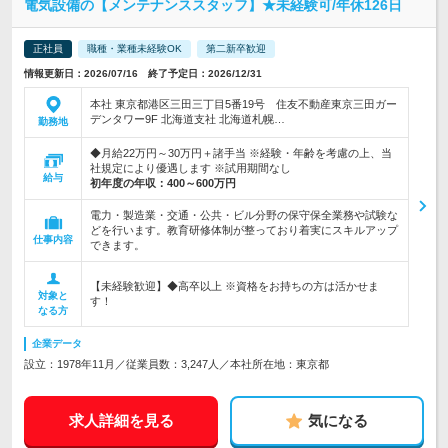
電気設備の【メンテナンススタッフ】★未経験可/年休126日
正社員
職種・業種未経験OK
第二新卒歓迎
情報更新日：2026/07/16 終了予定日：2026/12/31
本社 東京都港区三田三丁目5番19号 住友不動産東京三田ガー
デンタワー9F 北海道支社 北海道札幌…
勤務地
◆月給22万円～30万円＋諸手当 ※経験・年齢を考慮の上、当
社規定により優遇します ※試用期間なし
給与
初年度の年収：
400～600万円
電力・製造業・交通・公共・ビル分野の保守保全業務や試験な
どを行います。教育研修体制が整っており着実にスキルアップ
仕事内容
できます。
【未経験歓迎】◆高卒以上 ※資格をお持ちの方は活かせま
対象と
す！
なる方
企業データ
設立：1978年11月／従業員数：3,247人／本社所在地：東京都
求人詳細を見る
気になる