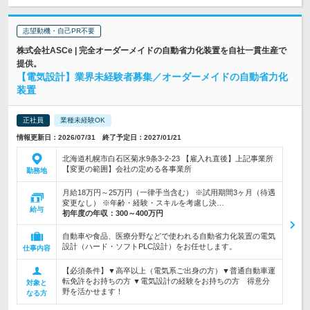
志望動機・自己PR不要
株式会社ASCe | 完全オーダーメイドの自動省力化装置を自社一貫生産で
提供。
【電気設計】業界未経験者募集／オーダーメイドの自動省力化
装置
正社員
業種未経験OK
情報更新日：2026/07/31 終了予定日：2027/01/21
北海道札幌市白石区菊水9条3-2-23 【雇入れ直後】上記事業所
【変更の範囲】会社の定める各事業所
勤務地
月給18万円～25万円（一律手当含む） ※試用期間3ヶ月（待遇
変更なし） ※年齢・経験・スキルを考慮し決…
給与
初年度の年収：
300～400万円
自動車や食品、医療分野などで使われる自動省力化装置の電気
設計（ハード・ソフトPLC設計）をお任せします。
仕事内容
【必須条件】▼高卒以上（電気系ご出身の方）▼普通自動車運
転免許をお持ちの方 ▼電気設計の経験をお持ちの方 得意分
対象と
野を活かせます！
なる方