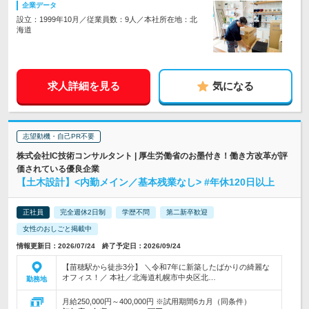
企業データ
設立：1999年10月／従業員数：9人／本社所在地：北
海道
求人詳細を見る
気になる
志望動機・自己PR不要
株式会社IC技術コンサルタント | 厚生労働省のお墨付き！働き方改革が評
価されている優良企業
【土木設計】<内勤メイン／基本残業なし> #年休120日以上
正社員
完全週休2日制
学歴不問
第二新卒歓迎
女性のおしごと掲載中
情報更新日：2026/07/24 終了予定日：2026/09/24
【苗穂駅から徒歩3分】 ＼令和7年に新築したばかりの綺麗な
オフィス！／ 本社／北海道札幌市中央区北…
勤務地
月給250,000円～400,000円 ※試用期間6カ月（同条件）