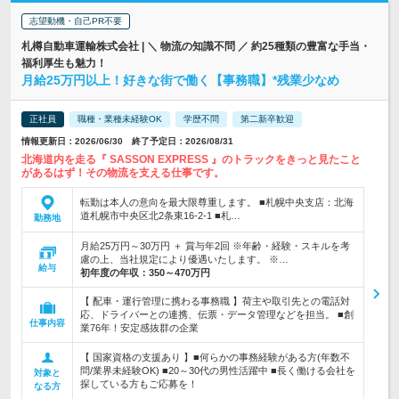
志望動機・自己PR不要
札樽自動車運輸株式会社 | ＼ 物流の知識不問 ／ 約25種類の豊富な手当・
福利厚生も魅力！
月給25万円以上！好きな街で働く【事務職】*残業少なめ
正社員
職種・業種未経験OK
学歴不問
第二新卒歓迎
情報更新日：2026/06/30 終了予定日：2026/08/31
北海道内を走る『 SASSON EXPRESS 』のトラックをきっと見たこと
があるはず！その物流を支える仕事です。
転勤は本人の意向を最大限尊重します。 ■札幌中央支店：北海
道札幌市中央区北2条東16-2-1 ■札…
勤務地
月給25万円～30万円 ＋ 賞与年2回 ※年齢・経験・スキルを考
慮の上、当社規定により優遇いたします。 ※…
給与
初年度の年収：
350～470万円
【 配車・運行管理に携わる事務職 】荷主や取引先との電話対
応、ドライバーとの連携、伝票・データ管理などを担当。 ■創
仕事内容
業76年！安定感抜群の企業
【 国家資格の支援あり 】■何らかの事務経験がある方(年数不
問/業界未経験OK) ■20～30代の男性活躍中 ■長く働ける会社を
対象と
探している方もご応募を！
なる方