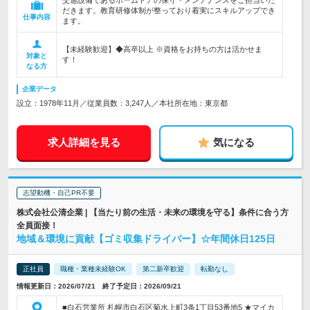
交通設備であるホームドアの保守・メンテナンスをご担当いた
だきます。教育研修体制が整っており着実にスキルアップでき
仕事内容
ます。
【未経験歓迎】◆高卒以上 ※資格をお持ちの方は活かせま
対象と
す！
なる方
企業データ
設立：1978年11月／従業員数：3,247人／本社所在地：東京都
求人詳細を見る
気になる
志望動機・自己PR不要
株式会社公清企業 | 【当たり前の生活・未来の環境を守る】条件に合う方
全員面接！
地域＆環境に貢献【ゴミ収集ドライバー】☆年間休日125日
正社員
職種・業種未経験OK
第二新卒歓迎
転勤なし
情報更新日：2026/07/21 終了予定日：2026/09/21
■白石営業所 札幌市白石区菊水上町3条1丁目53番地5 ★マイカ