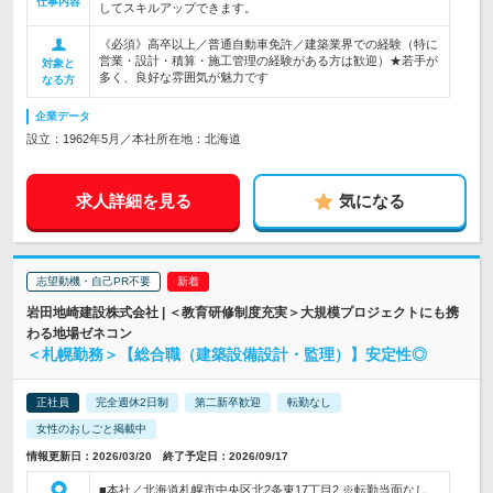
仕事内容
してスキルアップできます。
《必須》高卒以上／普通自動車免許／建築業界での経験（特に
営業・設計・積算・施工管理の経験がある方は歓迎）★若手が
対象と
多く、良好な雰囲気が魅力です
なる方
企業データ
設立：1962年5月／本社所在地：北海道
求人詳細を見る
気になる
志望動機・自己PR不要
岩田地崎建設株式会社 | ＜教育研修制度充実＞大規模プロジェクトにも携
わる地場ゼネコン
＜札幌勤務＞【総合職（建築設備設計・監理）】安定性◎
正社員
完全週休2日制
第二新卒歓迎
転勤なし
女性のおしごと掲載中
情報更新日：2026/03/20 終了予定日：2026/09/17
■本社／北海道札幌市中央区北2条東17丁目2 ※転勤当面なし