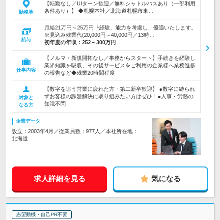
【転勤なし／UIターン歓迎／無料シャトルバスあり（一部利用
条件あり）】 ◆札幌本社／北海道札幌市東…
勤務地
月給21万円～25万円 └経験、能力を考慮し、優遇いたします。
※見込み残業代(20,000円～40,000円／13時…
給与
初年度の年収：
252～300万円
【ノルマ・新規開拓なし／事務からスタート】手続きを経験し
業界知識を吸収、その後サービスをご利用の企業様へ業務進捗
仕事内容
の報告など◆残業20時間程度
【数字を追う営業に疲れた方・第二新卒歓迎】 ●数字に縛られ
ずお客様の課題解決に取り組みたい方はぜひ！●人事・労務の
対象と
知識不問
なる方
企業データ
設立：2003年4月／従業員数：977人／本社所在地：
北海道
求人詳細を見る
気になる
志望動機・自己PR不要