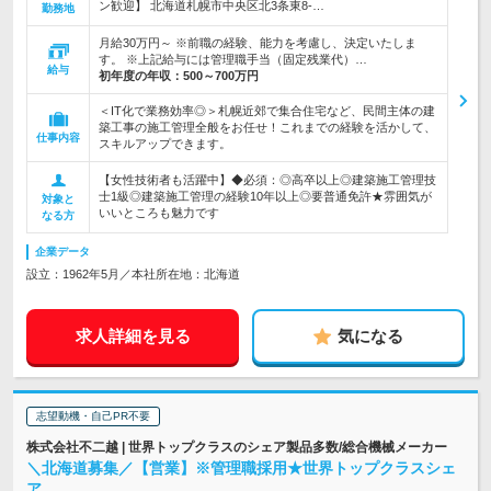
ン歓迎】 北海道札幌市中央区北3条東8-…
勤務地
月給30万円～ ※前職の経験、能力を考慮し、決定いたしま
す。 ※上記給与には管理職手当（固定残業代）…
給与
初年度の年収：
500～700万円
＜IT化で業務効率◎＞札幌近郊で集合住宅など、民間主体の建
築工事の施工管理全般をお任せ！これまでの経験を活かして、
仕事内容
スキルアップできます。
【女性技術者も活躍中】◆必須：◎高卒以上◎建築施工管理技
士1級◎建築施工管理の経験10年以上◎要普通免許★雰囲気が
対象と
いいところも魅力です
なる方
企業データ
設立：1962年5月／本社所在地：北海道
求人詳細を見る
気になる
志望動機・自己PR不要
株式会社不二越 | 世界トップクラスのシェア製品多数/総合機械メーカー
＼北海道募集／【営業】※管理職採用★世界トップクラスシェ
ア