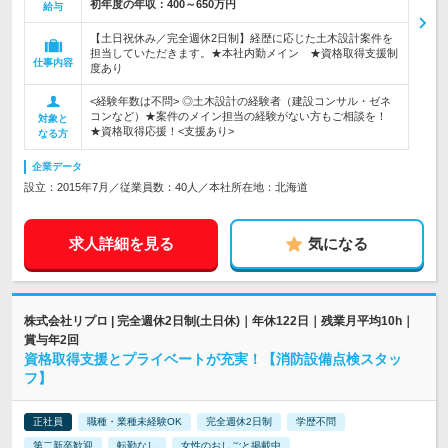
初年度の年収：
400～650万円
給与
【土日祝休み／完全週休2日制】経歴に応じた土木設計案件を
担当していただきます。★本社内勤メイン ★資格取得支援制
仕事内容
度あり
<経験年数は不問> ◎土木設計の経験者（建設コンサル・ゼネ
コンなど）★案件のメイン担当の経験がない方もご相談を！
対象と
★資格取得応援！<支援あり>
なる方
企業データ
設立：2015年7月／従業員数：40人／本社所在地：北海道
求人詳細を見る
気になる
株式会社リプロ | 完全週休2日制(土日休)｜年休122日｜残業月平均10h｜
賞与年2回
資格取得支援とプライベートが充実！【消防設備点検スタッ
フ】
正社員
職種・業種未経験OK
完全週休2日制
学歴不問
第二新卒歓迎
転勤なし
女性のおしごと掲載中