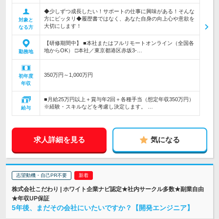
◆少しずつ成長したい！サポートの仕事に興味がある！そんな
方にピッタリ◆履歴書ではなく、あなた自身の向上心や意欲を
対象と
大切にします！
なる方
【研修期間中】 ■本社またはフルリモートオンライン（全国各
地からOK） □本社／東京都港区赤坂3-…
勤務地
350万円～1,000万円
初年度
年収
■月給25万円以上＋賞与年2回＋各種手当（想定年収350万円）
※経験・スキルなどを考慮し決定します。 …
給与
求人詳細を見る
気になる
志望動機・自己PR不要
株式会社こだわり | ホワイト企業ナビ認定★社内サークル多数★副業自由
★年収UP保証
5年後、まだその会社にいたいですか？【開発エンジニア】