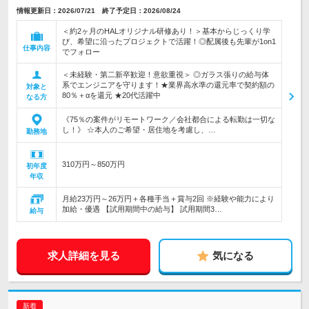
情報更新日：2026/07/21 終了予定日：2026/08/24
＜約2ヶ月のHALオリジナル研修あり！＞基本からじっくり学
び、希望に沿ったプロジェクトで活躍！◎配属後も先輩が1on1
仕事内容
でフォロー
＜未経験・第二新卒歓迎！意欲重視＞ ◎ガラス張りの給与体
系でエンジニアを守ります！★業界高水準の還元率で契約額の
対象と
80％＋αを還元 ★20代活躍中
なる方
《75％の案件がリモートワーク／会社都合による転勤は一切な
し！》 ☆本人のご希望・居住地を考慮し、…
勤務地
310万円～850万円
初年度
年収
月給23万円～26万円＋各種手当＋賞与2回 ※経験や能力により
加給・優遇 【試用期間中の給与】 試用期間3…
給与
求人詳細を見る
気になる