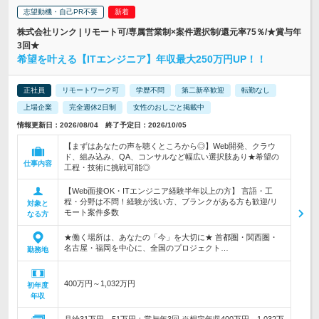
志望動機・自己PR不要
株式会社リンク | リモート可/専属営業制×案件選択制/還元率75％/★賞与年
3回★
希望を叶える【ITエンジニア】年収最大250万円UP！！
正社員
リモートワーク可
学歴不問
第二新卒歓迎
転勤なし
上場企業
完全週休2日制
女性のおしごと掲載中
情報更新日：2026/08/04 終了予定日：2026/10/05
【まずはあなたの声を聴くところから◎】Web開発、クラウ
ド、組み込み、QA、コンサルなど幅広い選択肢あり★希望の
仕事内容
工程・技術に挑戦可能◎
【Web面接OK・ITエンジニア経験半年以上の方】 言語・工
程・分野は不問！経験が浅い方、ブランクがある方も歓迎/リ
対象と
モート案件多数
なる方
★働く場所は、あなたの「今」を大切に★ 首都圏・関西圏・
名古屋・福岡を中心に、全国のプロジェクト…
勤務地
400万円～1,032万円
初年度
年収