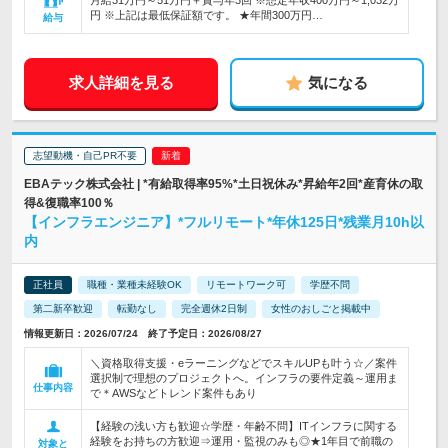
月給31万円～51万円＋賞与年3回 ※想定年収400万円～1,032万
円 ※上記は最低保証額です。 ★年間300万円…
給与
求人詳細を見る
気になる
志望動機・自己PR不要
EBAテック株式会社 | *有給取得率95%*土日祝休み*昇給年2回*産育休の取
得&復職率100％
【インフラエンジニア】*フルリモート*年休125日*残業月10h以
内
正社員
職種・業種未経験OK
リモートワーク可
学歴不問
第二新卒歓迎
転勤なし
完全週休2日制
女性のおしごと掲載中
情報更新日：2026/07/24 終了予定日：2026/08/27
＼資格取得支援・eラーニングなどでスキルUPも叶う☆／案件
選択制で理想のプロジェクトへ。インフラの要件定義～運用ま
仕事内容
で＊AWSなどトレンド案件もあり
【経験の浅い方も歓迎☆学歴・年齢不問】ITインフラに関する
経験をお持ちの方歓迎⇒運用・監視のみも◎★1年目で前職の
対象と