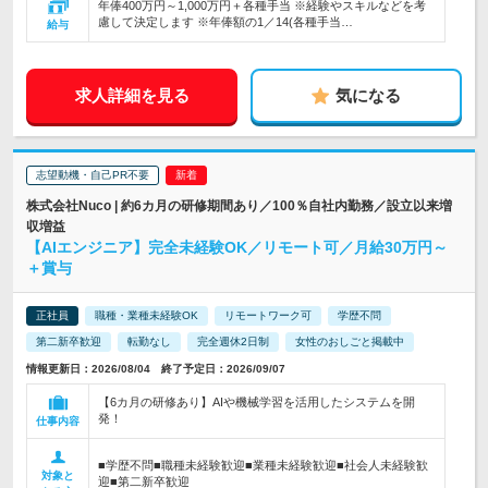
年俸400万円～1,000万円＋各種手当 ※経験やスキルなどを考
慮して決定します ※年俸額の1／14(各種手当…
給与
求人詳細を見る
気になる
志望動機・自己PR不要
株式会社Nuco | 約6カ月の研修期間あり／100％自社内勤務／設立以来増
収増益
【AIエンジニア】完全未経験OK／リモート可／月給30万円～
＋賞与
正社員
職種・業種未経験OK
リモートワーク可
学歴不問
第二新卒歓迎
転勤なし
完全週休2日制
女性のおしごと掲載中
情報更新日：2026/08/04 終了予定日：2026/09/07
【6カ月の研修あり】AIや機械学習を活用したシステムを開
発！
仕事内容
■学歴不問■職種未経験歓迎■業種未経験歓迎■社会人未経験歓
対象と
迎■第二新卒歓迎