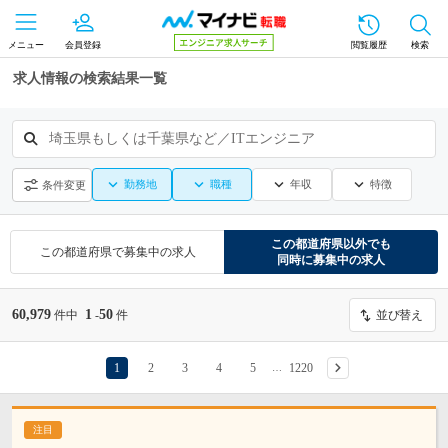
メニュー
会員登録
閲覧履歴
検索
求人情報の検索結果一覧
埼玉県もしくは千葉県など／ITエンジニア
勤務地
職種
年収
特徴
条件変更
この都道府県
以外でも
この都道府県
で募集中の求人
同時に募集中の求人
60,979
1
50
件中
-
件
並び替え
1
2
3
4
5
1220
…