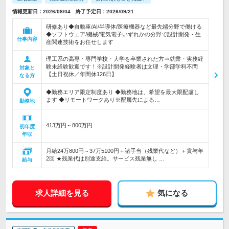
情報更新日：2026/08/04 終了予定日：2026/09/21
研修あり◆自動車/AI/半導体/医療機器など最先端分野で働ける
◆ソフトウェア/機械/電気電子いずれかの分野で設計開発・生
仕事内容
産関連技術をお任せします
理工系の高専・専門学校・大学を卒業された方⇒就業・実務経
験未経験歓迎です！※設計開発経験者は文理・学部学科不問
対象と
【土日祝休／年間休126日】
なる方
◆勤務エリア限定制度あり ◆勤務地は、希望を最大限配慮し
ます ◆リモートワークあり※配属先による…
勤務地
413万円～800万円
初年度
年収
月給24万800円～37万5100円＋諸手当（残業代など）＋賞与年
2回 ★残業代は別途支給。サービス残業無し …
給与
求人詳細を見る
気になる