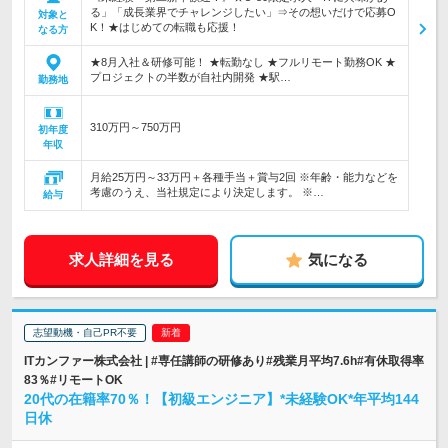
る」「成長業界でチャレンジしたい」⇒その想いだけで応募O
対象と
K！★はじめての転職も応援！
なる方
★8月入社＆研修可能！ ★転勤なし ★フルリモート勤務OK ★
プロジェクトの半数が自社内開発 ★駅…
勤務地
310万円～750万円
初年度
年収
月給25万円～33万円＋各種手当＋賞与2回 ※年齢・能力などを
考慮のうえ、当社規定により決定します。 ※…
給与
求人詳細を見る
気になる
志望動機・自己PR不要
ITカンファー株式会社 | #専任講師の研修あり#残業月平均7.6h#有休取得率
83％#リモートOK
20代の在籍率70％！【初級エンジニア】*未経験OK*年平均144
日休