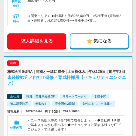
350万円～400万円
初年度
年収
＜関東エリア＞ ■未経験：月給235,000円～+各種手当+賞与年2
回 ■経験者：月給245,000円～+各種手当+賞…
給与
求人詳細を見る
気になる
株式会社GURA | 同期と一緒に成長 | 土日祝休み | 年休125日 | 賞与年2回
未経験歓迎／自社IT研修／育成枠採用【セキュリティエンジニ
ア】
正社員
職種・業種未経験OK
リモートワーク可
学歴不問
第二新卒歓迎
転勤なし
完全週休2日制
女性のおしごと掲載中
情報更新日：2026/08/04 終了予定日：2026/10/05
＜ニーズ急拡大中のIT専門職で成長しよう！＞◆自社内IT研修
で基本スキルから学べる！◆セキュリティに関する様々なITプ
仕事内容
ロジェクトで活躍します！