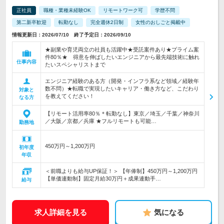
正社員
職種・業種未経験OK
リモートワーク可
学歴不問
第二新卒歓迎
転勤なし
完全週休2日制
女性のおしごと掲載中
情報更新日：2026/07/10 終了予定日：2026/09/10
★副業や育児両立の社員も活躍中★受託案件あり★プライム案
件80％★ 得意を伸ばしたいエンジニアから最先端技術に触れ
仕事内容
たいスペシャリストまで
エンジニア経験のある方（開発・インフラ系など領域／経験年
数不問）★転職で実現したいキャリア・働き方など、こだわり
対象と
を教えてください！
なる方
【リモート活用率80％＊転勤なし】東京／埼玉／千葉／神奈川
／大阪／京都／兵庫 ★フルリモートも可能…
勤務地
450万円～1,200万円
初年度
年収
＜前職よりも給与UP保証！＞ 【年俸制】450万円～1,200万円
【単価連動制】固定月給30万円＋成果連動手…
給与
求人詳細を見る
気になる