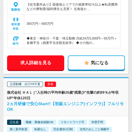
【在宅案件あり】面接地エリアでの就業率92％以上★転居費用
などの寮制度/福利厚生も充実！ 北海道か…
勤務地
300万円～600万円
初年度
年収
◆東京・神奈川・千葉・埼玉勤務:月給24万5,000円～55万円＋
各種手当（残業手当全額支給等） ◆その他の…
給与
求人詳細を見る
気になる
志望動機・自己PR不要
株式会社 ＨＡＬ | *入社時の平均年齢26歳*残業少*先輩の約99％が年収
UP*年休120日
2ヵ月研修で安心Start!!【初級エンジニア(インフラ)】フルリモ
OK
正社員
職種・業種未経験OK
リモートワーク可
学歴不問
第二新卒歓迎
転勤なし
完全週休2日制
女性のおしごと掲載中