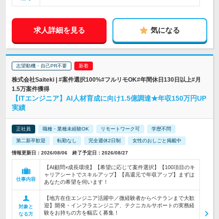
求人詳細を見る
気になる
志望動機・自己PR不要
株式会社Saiteki | #案件選択100%#フルリモOK#年間休日130日以上#月
1.5万案件獲得
【ITエンジニア】AI人材育成に向け1.5億調達★年収150万円UP
実績
正社員
職種・業種未経験OK
リモートワーク可
学歴不問
第二新卒歓迎
転勤なし
完全週休2日制
女性のおしごと掲載中
情報更新日：2026/08/06 終了予定日：2026/08/27
【AI顧問×成長環境】【希望に応じて案件選択】【100項目のキ
ャリアシートでスキルアップ】【高還元で年収アップ】まずは
仕事内容
あなたの希望を伺います！
【地方在住エンジニア活躍中／微経験者からベテランまで大歓
迎】開発・インフラエンジニア、テクニカルサポートの実務経
対象と
験をお持ちの方を幅広く募集！
なる方