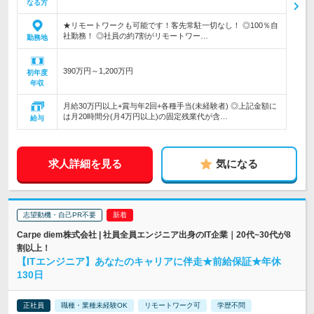
なる方
★リモートワークも可能です！客先常駐一切なし！ ◎100％自
社勤務！ ◎社員の約7割がリモートワー…
勤務地
390万円～1,200万円
初年度
年収
月給30万円以上+賞与年2回+各種手当(未経験者) ◎上記金額に
は月20時間分(月4万円以上)の固定残業代が含…
給与
求人詳細を見る
気になる
志望動機・自己PR不要
Carpe diem株式会社 | 社員全員エンジニア出身のIT企業｜20代~30代が8
割以上！
【ITエンジニア】あなたのキャリアに伴走★前給保証★年休
130日
正社員
職種・業種未経験OK
リモートワーク可
学歴不問