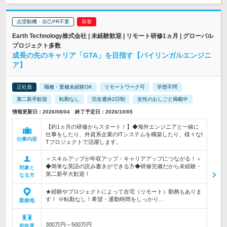
志望動機・自己PR不要
Earth Technology株式会社 | 未経験歓迎 | リモート研修1ヵ月 | グローバル
プロジェクト多数
成長の先のキャリア「GTA」を目指す【バイリンガルエンジニ
ア】
正社員
職種・業種未経験OK
リモートワーク可
学歴不問
第二新卒歓迎
転勤なし
完全週休2日制
女性のおしごと掲載中
情報更新日：2026/08/04 終了予定日：2026/10/05
【約1ヵ月の研修からスタート！】◆海外エンジニアと一緒に
仕事をしたり、外資系企業のITシステムを構築したり、様々なI
仕事内容
Tプロジェクトで活躍します。
＜スキルアップが年収アップ・キャリアアップにつながる！＞
◆簡単な英語の読み書きができる方◆研修完備だから未経験・
対象と
第二新卒大歓迎！
なる方
★経験やプロジェクトによって在宅（リモート）勤務もありま
す！ ※転勤なし！希望・通勤時間をしっかり…
勤務地
300万円～500万円
初年度