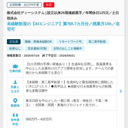
志望動機・自己PR不要
株式会社ディーシステム | 設立以来26期連続黒字／年間休日125日／土日
祝休み
未経験歓迎の【AIエンジニア】賞与8.7カ月分／残業月10h／在
宅可
正社員
職種・業種未経験OK
リモートワーク可
第二新卒歓迎
転勤なし
完全週休2日制
女性のおしごと掲載中
情報更新日：2026/07/24 終了予定日：2026/09/21
【1カ月間の手厚い研修あり！】生成AIを活用し、医薬業界を
中心とした企業向けのアプリ開発を担当します。チームでの参
仕事内容
画だから未経験でも安心！
【未経験・第二新卒歓迎！】生成AIなど最先端技術に挑戦した
い方にぴったり！◆高卒以上 ★経験ゼロ＆他業界からの転職
対象と
者も多数活躍中
なる方
東京23区を中心とした一都三県（東京・神奈川・千葉・埼
玉）・北関東・関西・東海のプロジェクト先での…
勤務地
350万円～420万円
初年度
年収