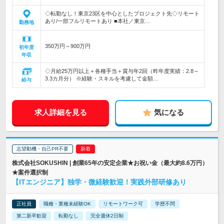
◇転勤なし！東京23区を中心としたプロジェクト先◇リモート
あり/一部フルリモートあり ■本社／東京…
勤務地
350万円～900万円
初年度
年収
◇月給25万円以上＋各種手当＋賞与年2回（昨年度実績：2.8～
3.3カ月分） ※経験・スキルを考慮して金額…
給与
求人詳細を見る
気になる
志望動機・自己PR不要
株式会社SOKUSHIN | 創業65年の安定企業★お祝い金（最大約8.6万円）
★案件選択制
【ITエンジニア】独学・微経験歓迎！実践外部研修あり
正社員
職種・業種未経験OK
リモートワーク可
学歴不問
第二新卒歓迎
転勤なし
完全週休2日制