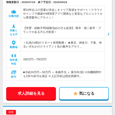
情報更新日：2026/07/24 終了予定日：2026/09/24
歴10年以上の営業が伴走しキャリア形成をサポート！クラウド
やインフラ構築やWEB系アプリ開発など多彩なプロジェクトか
仕事内容
ら希望案件にアサイン！
【学歴・経験不問/経験浅めの方も歓迎】 既卒・第二新卒・ブ
対象と
ランクがある方も大歓迎！
なる方
＜社員の8割がリモート併用勤務＞ ★東京、神奈川、千葉、埼
玉いずれかのクライアント先の案件をアサイ…
勤務地
336万円～700万円
初年度
年収
■月給24万円～50万円 ＋ 各種手当 ＋ 賞与年2回 ※待機期間中
も100％給与を保証 ※上記月給は固定残業代…
給与
求人詳細を見る
気になる