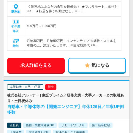
《 勤務地はあなたの希望を最優先 》 ★フルリモート、出社も
OK！ ★転居を伴う転勤はなし。U・I…
勤務地
400万円～1,200万円
初年度
年収
月給30万円～月給90万円＋インセンティブ ※経験・スキルを
考慮の上、決定いたします。 ※固定残業代30h…
給与
求人詳細を見る
気になる
志望動機・自己PR不要
株式会社アルトナー | 東証プライム／研修充実・大手メーカーとの取引あ
り・土日祝休み
自動車・半導体等の【開発エンジニア】年休126日／年収UP例
多数
正社員
職種・業種未経験OK
リモートワーク可
第二新卒歓迎
上場企業
完全週休2日制
女性のおしごと掲載中