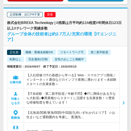
志望動機・自己PR不要
株式会社BREXA Technology | #残業は月平均約11h程度#年間休日123日
以上#テレワーク実績多数
グループ全体の技術者は約2.7万人!充実の環境【ITエンジニ
ア】
正社員
職種・業種未経験OK
リモートワーク可
第二新卒歓迎
転勤なし
完全週休2日制
女性のおしごと掲載中
情報更新日：2026/08/07 終了予定日：2026/09/10
【入社研修でITの基礎から学べる】Web・スマホアプリ開発／
インターネット通信などのインフラ業務に携わります＜未経験
仕事内容
スタートの先輩多数＞
【IT未経験・第二新卒歓迎／年齢不問】◆ITに興味がある方な
ら大歓迎♪◆異業種からスタートし活躍する先輩多数！☆豊富
対象と
な研修制度を整えています！
なる方
【北海道/関東/東海/関西/中四国/九州いずれかのエリア】 ☆お
住まいなど通勤圏内を考慮し、配属先…
勤務地