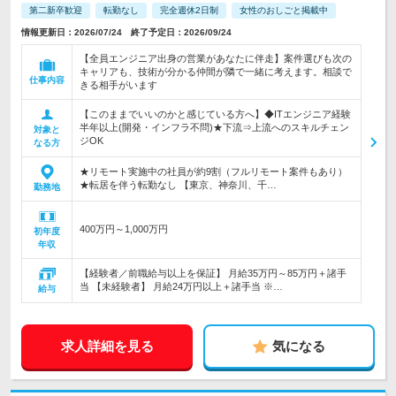
第二新卒歓迎
転勤なし
完全週休2日制
女性のおしごと掲載中
情報更新日：2026/07/24 終了予定日：2026/09/24
【全員エンジニア出身の営業があなたに伴走】案件選びも次の
キャリアも、技術が分かる仲間が隣で一緒に考えます。相談で
仕事内容
きる相手がいます
【このままでいいのかと感じている方へ】◆ITエンジニア経験
半年以上(開発・インフラ不問)★下流⇒上流へのスキルチェン
対象と
ジOK
なる方
★リモート実施中の社員が約9割（フルリモート案件もあり）
★転居を伴う転勤なし 【東京、神奈川、千…
勤務地
400万円～1,000万円
初年度
年収
【経験者／前職給与以上を保証】 月給35万円～85万円＋諸手
当 【未経験者】 月給24万円以上＋諸手当 ※…
給与
求人詳細を見る
気になる