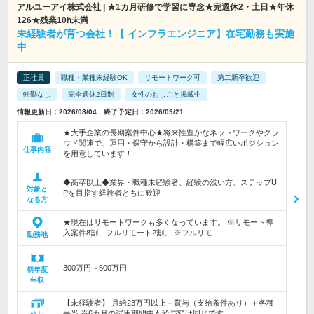
アルユーアイ株式会社 | ★1カ月研修で学習に専念★完週休2・土日★年休
126★残業10h未満
未経験者が育つ会社！【 インフラエンジニア】在宅勤務も実施
中
正社員
職種・業種未経験OK
リモートワーク可
第二新卒歓迎
転勤なし
完全週休2日制
女性のおしごと掲載中
情報更新日：2026/08/04 終了予定日：2026/09/21
★大手企業の長期案件中心★将来性豊かなネットワークやクラ
ウド関連で、運用・保守から設計・構築まで幅広いポジション
仕事内容
を用意しています！
◆高卒以上◆業界・職種未経験者、経験の浅い方、ステップU
対象と
Pを目指す経験者ともに歓迎
なる方
★現在はリモートワークも多くなっています。 ※リモート導
入案件8割、フルリモート2割。 ※フルリモ…
勤務地
300万円～600万円
初年度
年収
【未経験者】 月給23万円以上＋賞与（支給条件あり）＋各種
手当 ※6カ月の試用期間中も給与額は同じです…