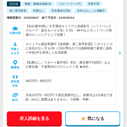
正社員
職種・業種未経験OK
リモートワーク可
学歴不問
第二新卒歓迎
転勤なし
完全週休2日制
女性のおしごと掲載中
情報更新日：2026/08/07 終了予定日：2026/09/24
【自社案件8割／大手通信キャリアと直接取引（ソフトバンク
グループ・楽天モバイル等）】5G・Wi-Fiなどネットワーク関
仕事内容
連のエンジニアとして活躍！
カジュアル面談実施中【未経験・第二新卒歓迎】☆タイピング
に自信がない方もOK ☆当社専任のプロ講師研修で着実に成長
対象と
☆年収UPを実現した社員多数
なる方
【転勤なし／リモート案件有】 本社（東京都千代田区）およ
び東京都・千葉県内のプロジェクト先 ★自社…
勤務地
360万円～800万円
初年度
年収
月給23万円～50万円 ※固定残業代なし。残業代は1分単位で支
給（みなし残業はありません） ※経験・年齢…
給与
求人詳細を見る
気になる