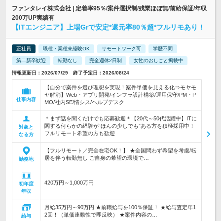
ファンタレイ株式会社 | 定着率95％/案件選択制/残業ほぼ無/前給保証/年収
200万UP実績有
【ITエンジニア】上場Grで安定*還元率80％超*フルリモあり！
正社員
職種・業種未経験OK
リモートワーク可
学歴不問
第二新卒歓迎
転勤なし
完全週休2日制
女性のおしごと掲載中
情報更新日：2026/07/29 終了予定日：2026/08/24
【自分で案件を選び理想を実現！案件単価を見える化⇒モヤモ
ヤ解消】Web・アプリ開発/インフラ設計構築/運用保守/PM・P
仕事内容
MO/社内SE/情シス/ヘルプデスク
＊まず話を聞くだけでも応募歓迎＊【20代～50代活躍中】ITに
関する何らかの経験が“ほんの少しでも”ある方を積極採用中！
対象と
フルリモート希望の方も歓迎
なる方
【フルリモート／完全在宅OK！】 ★全国問わず希望を考慮/転
居を伴う転勤無し ご自身の希望の環境で…
勤務地
420万円～1,000万円
初年度
年収
月給35万円～90万円 ★前職給与を100％保証！ ★給与査定年1
2回！（単価連動性で即反映） ★案件内容の…
給与