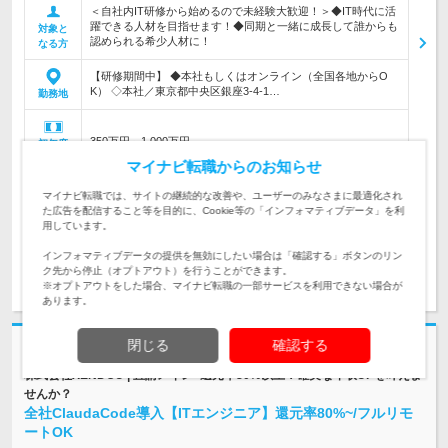
＜自社内IT研修から始めるので未経験大歓迎！＞◆IT時代に活
躍できる人材を目指せます！◆同期と一緒に成長して誰からも
対象と
認められる希少人材に！
なる方
【研修期間中】 ◆本社もしくはオンライン（全国各地からO
K） ◇本社／東京都中央区銀座3-4-1…
勤務地
350万円～1,000万円
初年度
年収
マイナビ転職からのお知らせ
◇月給25万円以上＋賞与年2回＋各種手当（想定年収350万
マイナビ転職では、サイトの継続的な改善や、ユーザーのみなさまに最適化され
円） ※経験・スキルなどを考慮し決定します。 …
給与
た広告を配信すること等を目的に、Cookie等の「インフォマティブデータ」を利
用しています。
インフォマティブデータの提供を無効にしたい場合は「確認する」ボタンのリン
ク先から停止（オプトアウト）を行うことができます。
求人詳細を見る
気になる
※オプトアウトをした場合、マイナビ転職の一部サービスを利用できない場合が
あります。
閉じる
確認する
志望動機・自己PR不要
株式会社XENDOU | 直請メイン×還元率80%以上！確実な年収UPを叶えま
せんか？
全社ClaudaCode導入【ITエンジニア】還元率80%~/フルリモ
ートOK