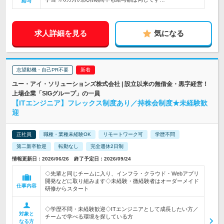
給与
求人詳細を見る
気になる
志望動機・自己PR不要
ユー・アイ・ソリューションズ株式会社 | 設立以来の無借金・黒字経営！
上場企業「SIGグループ」の一員
【ITエンジニア】フレックス制度あり／持株会制度★未経験歓
迎
正社員
職種・業種未経験OK
リモートワーク可
学歴不問
第二新卒歓迎
転勤なし
完全週休2日制
情報更新日：2026/06/26 終了予定日：2026/09/24
◇先輩と同じチームに入り、インフラ・クラウド・Webアプリ
開発などに取り組みます◇未経験・微経験者はオーダーメイド
仕事内容
研修からスタート
◇学歴不問・未経験歓迎◇ITエンジニアとして成長したい方／
対象と
チームで学べる環境を探している方
なる方