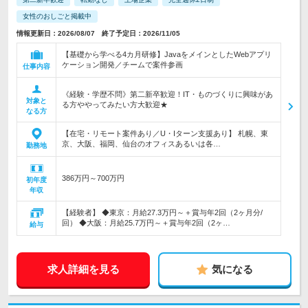
女性のおしごと掲載中
情報更新日：2026/08/07 終了予定日：2026/11/05
【基礎から学べる4カ月研修】JavaをメインとしたWebアプリ
ケーション開発／チームで案件参画
仕事内容
《経験・学歴不問》第二新卒歓迎！IT・ものづくりに興味があ
対象と
る方ややってみたい方大歓迎★
なる方
【在宅・リモート案件あり／U・Iターン支援あり】 札幌、東
京、大阪、福岡、仙台のオフィスあるいは各…
勤務地
386万円～700万円
初年度
年収
【経験者】 ◆東京：月給27.3万円～＋賞与年2回（2ヶ月分/
回） ◆大阪：月給25.7万円～＋賞与年2回（2ヶ…
給与
求人詳細を見る
気になる