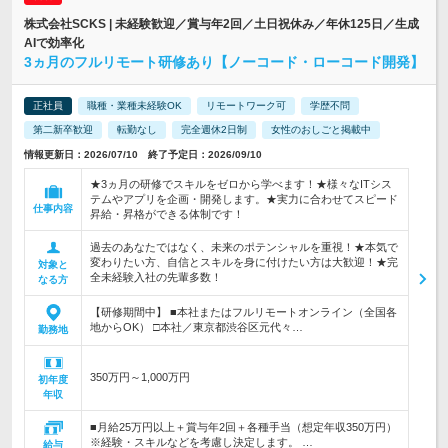
株式会社SCKS | 未経験歓迎／賞与年2回／土日祝休み／年休125日／生成
AIで効率化
3ヵ月のフルリモート研修あり【ノーコード・ローコード開発】
正社員
職種・業種未経験OK
リモートワーク可
学歴不問
第二新卒歓迎
転勤なし
完全週休2日制
女性のおしごと掲載中
情報更新日：2026/07/10 終了予定日：2026/09/10
★3ヵ月の研修でスキルをゼロから学べます！★様々なITシス
テムやアプリを企画・開発します。★実力に合わせてスピード
仕事内容
昇給・昇格ができる体制です！
過去のあなたではなく、未来のポテンシャルを重視！★本気で
変わりたい方、自信とスキルを身に付けたい方は大歓迎！★完
対象と
全未経験入社の先輩多数！
なる方
【研修期間中】 ■本社またはフルリモートオンライン（全国各
地からOK） □本社／東京都渋谷区元代々…
勤務地
350万円～1,000万円
初年度
年収
■月給25万円以上＋賞与年2回＋各種手当（想定年収350万円）
※経験・スキルなどを考慮し決定します。 …
給与