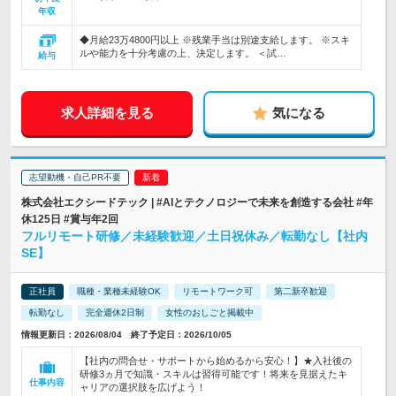
年収
◆月給23万4800円以上 ※残業手当は別途支給します。 ※スキ
ルや能力を十分考慮の上、決定します。 ＜試…
給与
求人詳細を見る
気になる
志望動機・自己PR不要
株式会社エクシードテック | #AIとテクノロジーで未来を創造する会社 #年
休125日 #賞与年2回
フルリモート研修／未経験歓迎／土日祝休み／転勤なし【社内
SE】
正社員
職種・業種未経験OK
リモートワーク可
第二新卒歓迎
転勤なし
完全週休2日制
女性のおしごと掲載中
情報更新日：2026/08/04 終了予定日：2026/10/05
【社内の問合せ・サポートから始めるから安心！】★入社後の
研修3ヵ月で知識・スキルは習得可能です！将来を見据えたキ
仕事内容
ャリアの選択肢を広げよう！