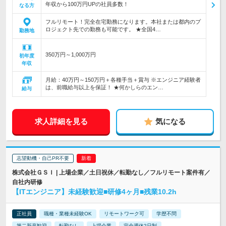
年収から100万円UPの社員多数！
なる方
フルリモート！完全在宅勤務になります。本社または都内のプ
ロジェクト先での勤務も可能です。 ★全国4…
勤務地
350万円～1,000万円
初年度
年収
月給：40万円～150万円＋各種手当＋賞与 ※エンジニア経験者
は、前職給与以上を保証！ ★何かしらのエン…
給与
求人詳細を見る
気になる
志望動機・自己PR不要
株式会社ＧＳＩ | 上場企業／土日祝休／転勤なし／フルリモート案件有／
自社内研修
【ITエンジニア】未経験歓迎■研修4ヶ月■残業10.2h
正社員
職種・業種未経験OK
リモートワーク可
学歴不問
第二新卒歓迎
転勤なし
上場企業
完全週休2日制