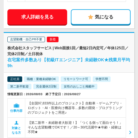
求人詳細を見る
気になる
志望動機・自己PR不要
株式会社スタッフサービス | Web面接1回／最短2日内定可／年休125日／
完休2日制／土日祝休
在宅案件多数あり【初級ITエンジニア】未経験OK★残業月平均
9h
正社員
職種・業種未経験OK
リモートワーク可
学歴不問
第二新卒歓迎
完全週休2日制
女性のおしごと掲載中
情報更新日：2026/08/03 終了予定日：2026/08/27
【全国97,833件以上のプロジェクト】自動車・ゲームアプリ・
ロボット・AI・医療向け機器等…多数の開発・プログラミング
仕事内容
のプロジェクトをご用意♪
【第二新卒・未経験者大歓迎！】「つくる側って面白そう！」
そんな志望動機でOKです！／20～30代活躍中★年齢・経験は
対象と
不問★
なる方