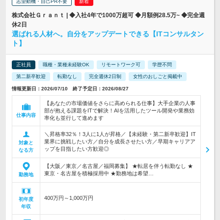
志望動機・自己PR不要
株式会社Ｇｒａｎｔ | ◆入社4年で1000万超可 ◆月額例28.5万~ ◆完全週
休2日
選ばれる人材へ。自分をアップデートできる【ITコンサルタン
ト】
正社員
職種・業種未経験OK
リモートワーク可
学歴不問
第二新卒歓迎
転勤なし
完全週休2日制
女性のおしごと掲載中
情報更新日：2026/07/10 終了予定日：2026/08/27
【あなたの市場価値をさらに高められる仕事】大手企業の人事
部が抱える課題をITで解決！AIを活用したツール開発や業務効
仕事内容
率化も並行して進めます
＼昇格率32％！3人に1人が昇格／【未経験・第二新卒歓迎】IT
業界に挑戦したい方／自分を成長させたい方／早期キャリアア
対象と
ップを目指したい方歓迎◎
なる方
【大阪／東京／名古屋／福岡募集】 ★転居を伴う転勤なし ★
東京・名古屋を積極採用中 ★勤務地は希望…
勤務地
400万円～1,000万円
初年度
年収